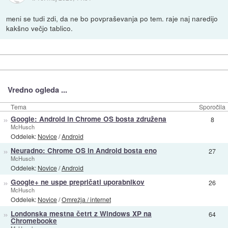
meni se tudi zdi, da ne bo povpraševanja po tem. raje naj naredijo
kakšno večjo tablico.
Vredno ogleda ...
Tema
Sporočila
»
Google: Android in Chrome OS bosta združena
8
McHusch
Oddelek:
Novice
/
Android
»
Neuradno: Chrome OS in Android bosta eno
27
McHusch
Oddelek:
Novice
/
Android
»
Google+ ne uspe prepričati uporabnikov
26
McHusch
Oddelek:
Novice
/
Omrežja / internet
»
Londonska mestna četrt z Windows XP na
64
Chromebooke