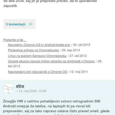
do leta 2034, saj jih je preprosto preveč, da bi uporabnike
zapustili.
3 komentarji
Preberite si še…
Neuradno: Chrome OS in Android bosta eno
::
30. okt 2015
Photoshop prihaja na Chromebooke
::
29. sep 2014
Linux na svežem Samsung Chromebooku
::
27. okt 2012
Google skupno ponuja milijon dolarjev za ranljivosti v Chromu
::
29.
feb 2012
Napovedani prvi računalniki s Chrome OS
::
12. maj 2011
eVro
::
14. maj 2026, 10:38
Zmogljiv HW z načrtno pohabljenim ozirom retrogradnim SW.
Android omejuje že tablice, na laptopih bi pa moral biti
prepovedan, saj za tako napravo ostane čisto preveč smeti, glede