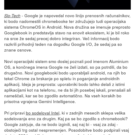
- Google je napovedal novo linijo prenosnih računalnikov,
Slo-Tech
ki bodo nadomestili chromebooke ter združujejo tudi operacijska
sistema ChromeOS in Android. Nova družina se imenuje preprosto
Googlebook in predstavlja stavo na enovit ekosistem, ki je bil roko
na srce že sedaj precej dobro integriran. Več informacij bodo
razkrili prihodnji teden na dogodku Google I/O, že sedaj pa so
znane osnove.
Novi operacijski sistem smo doslej poznali pod imenom Aluminium
OS, a končnega imena Google ne želi izdati, so pa potrdili, da bo
drugačno. Novi googlebooki bodo uporabljali android, na njih bo
tekel Chrome za brskanje po spletu in poganjanje androidnih
aplikacij. Ideja je preprosta: uporabniki bodo lahko delali z istimi
aplikacijami kot na telefonu, ne da bi jih posebej iskali, prenašali ali
nameščali, kar se bo zgodilo avtomatično. Na vseh korakih bo
prisotna vgrajena Gemini Intelligence.
Pri pripravi
bo sodeloval Intel
, ki v zadnjih mesecih sklepa velika
sodelovanja eno za drugim. Kaj pa se bo zgodilo s chromebooki?
Google zatrjuje, da ne bodo izginili, saj naj bi - vsaj za zdaj -
obstoječi trg ostal nespremenjen. Posodobitve bodo podpirali vsaj