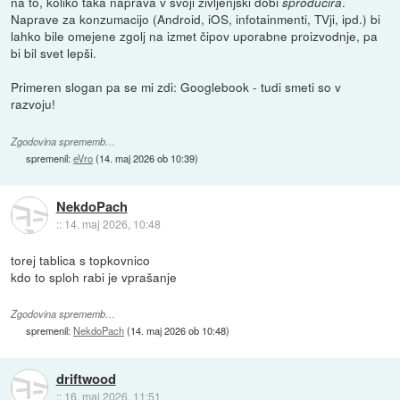
na to, koliko taka naprava v svoji življenjski dobi
.
sproducira
Naprave za konzumacijo (Android, iOS, infotainmenti, TVji, ipd.) bi
lahko bile omejene zgolj na izmet čipov uporabne proizvodnje, pa
bi bil svet lepši.
Primeren slogan pa se mi zdi: Googlebook - tudi smeti so v
razvoju!
Zgodovina sprememb…
spremenil:
eVro
(
14. maj 2026 ob 10:39
)
NekdoPach
::
14. maj 2026, 10:48
torej tablica s topkovnico
kdo to sploh rabi je vprašanje
Zgodovina sprememb…
spremenil:
NekdoPach
(
14. maj 2026 ob 10:48
)
driftwood
::
16. maj 2026, 11:51