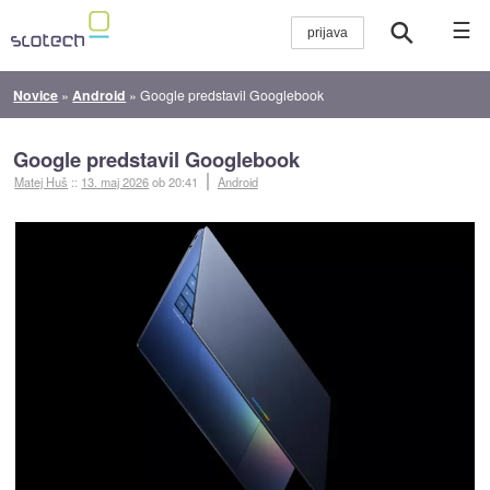
☰
Novice
»
Android
»
Google predstavil Googlebook
Google predstavil Googlebook
Matej Huš
::
13. maj 2026
ob 20:41
Android