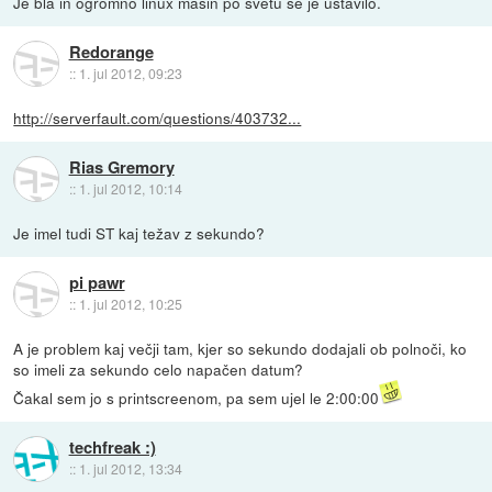
Je bla in ogromno linux mašin po svetu se je ustavilo.
Redorange
::
1. jul 2012, 09:23
http://serverfault.com/questions/403732...
Rias Gremory
::
1. jul 2012, 10:14
Je imel tudi ST kaj težav z sekundo?
pi pawr
::
1. jul 2012, 10:25
A je problem kaj večji tam, kjer so sekundo dodajali ob polnoči, ko
so imeli za sekundo celo napačen datum?
Čakal sem jo s printscreenom, pa sem ujel le 2:00:00
techfreak :)
::
1. jul 2012, 13:34