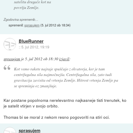
satelitu drugače kot na
površju Zemlje.
Zgodovina sprememb…
spremenil:
sprasujem
(
5. jul 2012 ob 18:34
)
BlueRunner
::
5. jul 2012, 19:19
sprasujem
je
5. jul 2012 ob 18:30
izjavil
:
Kot vemo rakete najraje spuščajo z ekvatorja, ker je tam
centrifugalna sila najmočnejša. Centrifugalna sila, zato tudi
gravitacija zavisita od vrtenja Zemlje. Hitrost vrtenja Zemlje pa
se spreminja oz zmanjšuje.
Kar postane popolnoma nerelevantno najkasneje tisti trenutek, ko
je satelit vtirjen v svojo orbito.
Thomas bi se moral z nekom resno pogovoriti na stiri oci.
sprasujem