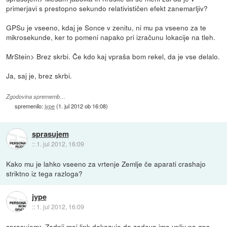
primerjavi s prestopno sekundo relativističen efekt zanemarljiv?
GPSu je vseeno, kdaj je Sonce v zenitu, ni mu pa vseeno za te
mikrosekunde, ker to pomeni napako pri izračunu lokacije na tleh.
MrStein> Brez skrbi. Če kdo kaj vpraša bom rekel, da je vse delalo.
Ja, saj je, brez skrbi.
Zgodovina sprememb…
spremenilo:
jype
(
1. jul 2012 ob 16:08
)
sprasujem
::
1. jul 2012, 16:09
Kako mu je lahko vseeno za vrtenje Zemlje če aparati crashajo
striktno iz tega razloga?
jype
::
1. jul 2012, 16:09
sprasujem> Zadnji moj link dokazuje,da zadeva ima vpliv na gps