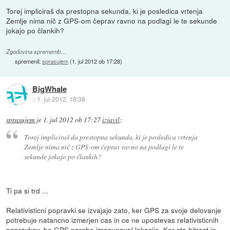
Torej impliciraš da prestopna sekunda, ki je posledica vrtenja
Zemlje nima nič z GPS-om čeprav ravno na podlagi le te sekunde
jokajo po člankih?
Zgodovina sprememb…
spremenil:
sprasujem
(
1. jul 2012 ob 17:28
)
BigWhale
::
1. jul 2012, 19:38
sprasujem
je
1. jul 2012 ob 17:27
izjavil
:
Torej impliciraš da prestopna sekunda, ki je posledica vrtenja
Zemlje nima nič z GPS-om čeprav ravno na podlagi le te
sekunde jokajo po člankih?
Ti pa si trd ...
Relativisticni popravki se izvajajo zato, ker GPS za svoje delovanje
potrebuje natancno izmerjen cas in ce ne upostevas relativisticnih
popravkov, bo GPS narobe izracunaval lokacijo. Ker sta hitrost in