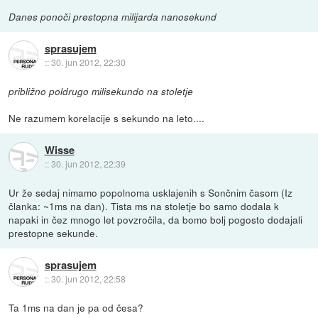
Danes ponoči prestopna milijarda nanosekund
sprasujem
::
30. jun 2012, 22:30
približno poldrugo milisekundo na stoletje
Ne razumem korelacije s sekundo na leto....
Wisse
::
30. jun 2012, 22:39
Ur že sedaj nimamo popolnoma usklajenih s Sončnim časom (Iz
članka: ~1ms na dan). Tista ms na stoletje bo samo dodala k
napaki in čez mnogo let povzročila, da bomo bolj pogosto dodajali
prestopne sekunde.
sprasujem
::
30. jun 2012, 22:58
Ta 1ms na dan je pa od česa?