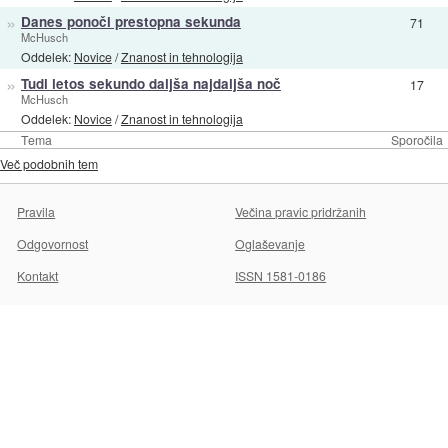
»
Danes ponoči prestopna sekunda
71
McHusch
Oddelek:
Novice
/
Znanost in tehnologija
»
Tudi letos sekundo daljša najdaljša noč
17
McHusch
Oddelek:
Novice
/
Znanost in tehnologija
Tema
Sporočila
Več podobnih tem
Pravila
Večina pravic pridržanih
Odgovornost
Oglaševanje
Kontakt
ISSN 1581-0186