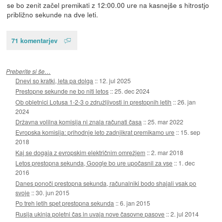
se bo zenit začel premikati z 12:00.00 ure na kasnejše s hitrostjo
približno sekunde na dve leti.
71 komentarjev
Preberite si še…
Dnevi so kratki, leta pa dolga
::
12. jul 2025
Prestopne sekunde ne bo niti letos
::
25. dec 2024
Ob obletnici Lotusa 1-2-3 o združljivosti in prestopnih letih
::
26. jan
2024
Državna volilna komisija ni znala računati časa
::
25. mar 2022
Evropska komisija: prihodnje leto zadnjikrat premikamo ure
::
15. sep
2018
Kaj se dogaja z evropskim električnim omrežjem
::
2. mar 2018
Letos prestopna sekunda, Google bo ure upočasnil za vse
::
1. dec
2016
Danes ponoči prestopna sekunda, računalniki bodo shajali vsak po
svoje
::
30. jun 2015
Po treh letih spet prestopna sekunda
::
6. jan 2015
Rusija ukinja poletni čas in uvaja nove časovne pasove
::
2. jul 2014