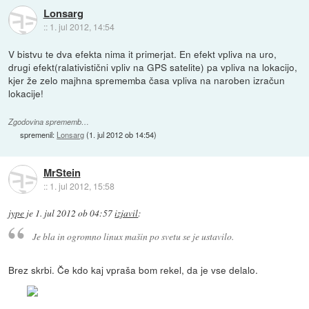
Lonsarg
::
1. jul 2012, 14:54
V bistvu te dva efekta nima it primerjat. En efekt vpliva na uro,
drugi efekt(ralativistični vpliv na GPS satelite) pa vpliva na lokacijo,
kjer že zelo majhna sprememba časa vpliva na naroben izračun
lokacije!
Zgodovina sprememb…
spremenil:
Lonsarg
(
1. jul 2012 ob 14:54
)
MrStein
::
1. jul 2012, 15:58
jype
je
1. jul 2012 ob 04:57
izjavil
:
Je bla in ogromno linux mašin po svetu se je ustavilo.
Brez skrbi. Če kdo kaj vpraša bom rekel, da je vse delalo.