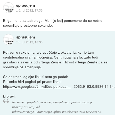
sprasujem
::
5. jul 2012, 17:36
Briga mene za astrologe. Meni je bolj pomembno da se redno
spremljajo prestopne sekunde.
sprasujem
::
5. jul 2012, 18:30
Kot vemo rakete najraje spuščajo z ekvatorja, ker je tam
centrifugalna sila najmočnejša. Centrifugalna sila, zato tudi
gravitacija zavisita od vrtenja Zemlje. Hitrost vrtenja Zemlje pa se
spreminja oz zmanjšuje.
Še enkrat si oglejte link,ki sem ga podal:
Pritisnite hitri pogled pri prvem linku!
http://www.google.si/#hl=sl&output=sear...
...2063.9193.0.9936.14.1
ki pravi:
Ne smemo pozabiti na še en pomemben popravek, ki pa je
pravzaprav večji od
relativističnega. Gravitacija vpliva na tek časa, zato teče čas na