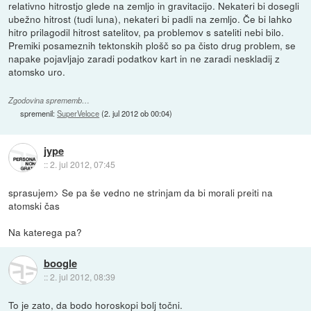
relativno hitrostjo glede na zemljo in gravitacijo. Nekateri bi dosegli
ubežno hitrost (tudi luna), nekateri bi padli na zemljo. Če bi lahko
hitro prilagodil hitrost satelitov, pa problemov s sateliti nebi bilo.
Premiki posameznih tektonskih plošč so pa čisto drug problem, se
napake pojavljajo zaradi podatkov kart in ne zaradi neskladij z
atomsko uro.
Zgodovina sprememb…
spremenil:
SuperVeloce
(
2. jul 2012 ob 00:04
)
jype
::
2. jul 2012, 07:45
sprasujem> Se pa še vedno ne strinjam da bi morali preiti na
atomski čas
Na katerega pa?
boogle
::
2. jul 2012, 08:39
To je zato, da bodo horoskopi bolj točni.