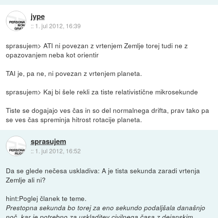
jype
::
1. jul 2012, 16:39
sprasujem> ATI ni povezan z vrtenjem Zemlje torej tudi ne z
opazovanjem neba kot orientir
TAI je, pa ne, ni povezan z vrtenjem planeta.
sprasujem> Kaj bi šele rekli za tiste relativistične mikrosekunde
Tiste se dogajajo ves čas in so del normalnega drifta, prav tako pa
se ves čas spreminja hitrost rotacije planeta.
sprasujem
::
1. jul 2012, 16:52
Da se glede nečesa uskladiva: A je tista sekunda zaradi vrtenja
Zemlje ali ni?
hint:Poglej članek te teme.
Prestopna sekunda bo torej za eno sekundo podaljšala današnjo
noč, kar je potrebno za uskladitev civilnega časa z dejanskim