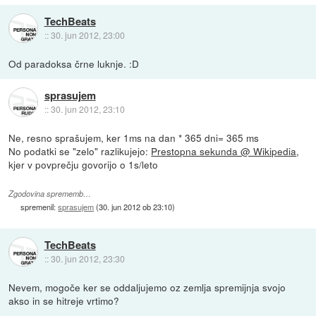
TechBeats
::
30. jun 2012, 23:00
Od paradoksa črne luknje. :D
sprasujem
::
30. jun 2012, 23:10
Ne, resno sprašujem, ker 1ms na dan * 365 dni= 365 ms
No podatki se "zelo" razlikujejo:
Prestopna sekunda @ Wikipedia
,
kjer v povprečju govorijo o 1s/leto
Zgodovina sprememb…
spremenil:
sprasujem
(
30. jun 2012 ob 23:10
)
TechBeats
::
30. jun 2012, 23:30
Nevem, mogoče ker se oddaljujemo oz zemlja spremijnja svojo
akso in se hitreje vrtimo?