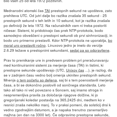
bilo vseh 25 od leta 1972 pozitivnih.
Mednarodni atomski čas
TAI
prestopnih sekund ne upošteva, zato
prehiteva UTC. Od jutri dalje bo razlika znašala 35 sekund - 25
prestopnih sekund v teh letih in 10 sekund, kot je razlika znašala
po definiciji že leta 1972. Na računalnikih vam ni treba postoriti
ničesar. Sistemi, ki pridobivajo čas prek NTP-protokola, bodo
samodejno obveščeni o prestopni sekundi ob prvi sinhronizaciji, in
bodo uro primerno prestavili. Kdor NTP-protokola ne uporablja,
bo
moral uro prestaviti ročno
. Linuxovo jedro je imelo do verzije
2.6.29 težave s prestopnimi sekundami,
sedaj pa so odpravljene
.
Prav to premikanje ure in predvsem problem pri preračunavanju
med kontinuiranimi sistemi za merjenje časa (TAI) in tistimi, ki
prestopne sekunde upoštevajo (UTC,
Unixov čas
...), je razlog, da
se v zadnjem času vedno bolj omenja ukinitev prestopnih sekund.
Mnenja
o tem početju so deljena
, saj bi s tem poenostavili merjenje
časa, a bi se dokončno poslovili od sončnega standarda. Leto
tako ali tako ni več povezano s Soncem, saj imamo stroga in
nespremenljiva pravila za določanje njegove dolžine, ki jo
gregorijanski koledar postavlja na 365,2425 dni, medtem ko v
resnici znaša nekoliko manj. To v praksi pomeni, da solsticij drsi k
vedno zgodnejšim datumom, a je napaka trenutno zanemarljivo
majhna (en dan na 3300 let). Če odpravimo prestopne sekunde,