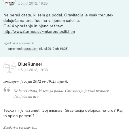
::
5. jul 2012, 19:25
Ne bereš citata, ki sem ga podal. Gravitacija je vsak trenutek
delujoča na uro. Tudi na vtirjenem satelitu.
Glej 4.vprašanje in njeno rešitev:
http://www2.arnes.si/~mkoren/testfi.htm
Zgodovina sprememb…
spremenil:
sprasujem
(
5. jul 2012 ob 19:26
)
BlueRunner
::
5. jul 2012, 19:33
sprasujem
je
5. jul 2012 ob 19:25
izjavil
:
Ne bereš citata, ki sem ga podal. Gravitacija je vsak trenutek
delujoča na uro.
Tezko mi je razumeti tvoj mismas. Gravitacija delujoca na uro? Kaj
to sploh pomeni?
Zgodovina sprememb…