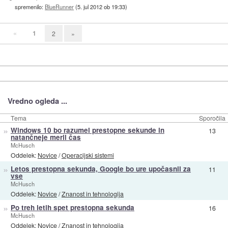
spremenilo:
BlueRunner
(
5. jul 2012 ob 19:33
)
«
1
2
»
Vredno ogleda ...
Tema
Sporočila
»
Windows 10 bo razumel prestopne sekunde in
13
natančneje meril čas
McHusch
Oddelek:
Novice
/
Operacijski sistemi
»
Letos prestopna sekunda, Google bo ure upočasnil za
11
vse
McHusch
Oddelek:
Novice
/
Znanost in tehnologija
»
Po treh letih spet prestopna sekunda
16
McHusch
Oddelek:
Novice
/
Znanost in tehnologija