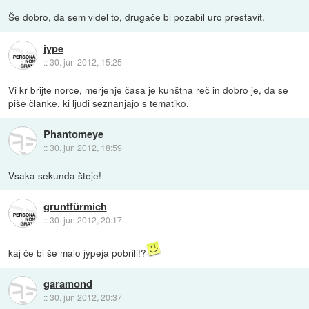
Še dobro, da sem videl to, drugače bi pozabil uro prestavit.
jype
::
30. jun 2012, 15:25
Vi kr brijte norce, merjenje časa je kunštna reč in dobro je, da se
piše članke, ki ljudi seznanjajo s tematiko.
Phantomeye
::
30. jun 2012, 18:59
Vsaka sekunda šteje!
gruntfürmich
::
30. jun 2012, 20:17
kaj če bi še malo jypeja pobrili!?
garamond
::
30. jun 2012, 20:37