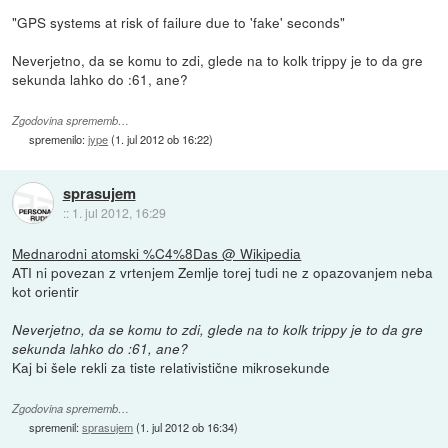
"GPS systems at risk of failure due to 'fake' seconds"
Neverjetno, da se komu to zdi, glede na to kolk trippy je to da gre
sekunda lahko do :61, ane?
Zgodovina sprememb…
spremenilo:
jype
(
1. jul 2012 ob 16:22
)
sprasujem
::
1. jul 2012, 16:29
Mednarodni atomski %C4%8Das @ Wikipedia
ATI ni povezan z vrtenjem Zemlje torej tudi ne z opazovanjem neba
kot orientir
Neverjetno, da se komu to zdi, glede na to kolk trippy je to da gre
sekunda lahko do :61, ane?
Kaj bi šele rekli za tiste relativistične mikrosekunde
Zgodovina sprememb…
spremenil:
sprasujem
(
1. jul 2012 ob 16:34
)