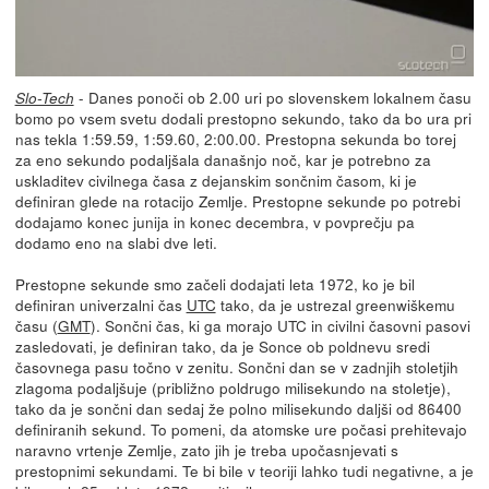
- Danes ponoči ob 2.00 uri po slovenskem lokalnem času
Slo-Tech
bomo po vsem svetu dodali prestopno sekundo, tako da bo ura pri
nas tekla 1:59.59, 1:59.60, 2:00.00. Prestopna sekunda bo torej
za eno sekundo podaljšala današnjo noč, kar je potrebno za
uskladitev civilnega časa z dejanskim sončnim časom, ki je
definiran glede na rotacijo Zemlje. Prestopne sekunde po potrebi
dodajamo konec junija in konec decembra, v povprečju pa
dodamo eno na slabi dve leti.
Prestopne sekunde smo začeli dodajati leta 1972, ko je bil
definiran univerzalni čas
UTC
tako, da je ustrezal greenwiškemu
času (
GMT
). Sončni čas, ki ga morajo UTC in civilni časovni pasovi
zasledovati, je definiran tako, da je Sonce ob poldnevu sredi
časovnega pasu točno v zenitu. Sončni dan se v zadnjih stoletjih
zlagoma podaljšuje (približno poldrugo milisekundo na stoletje),
tako da je sončni dan sedaj že polno milisekundo daljši od 86400
definiranih sekund. To pomeni, da atomske ure počasi prehitevajo
naravno vrtenje Zemlje, zato jih je treba upočasnjevati s
prestopnimi sekundami. Te bi bile v teoriji lahko tudi negativne, a je