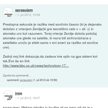
sprasujem
::
1. jul 2012, 15:58
Prestopna sekunda je razlika med sončnim časom (ki je dejansko
določen z vrtenjem Zemlje(ki gre teoretično celo v + ali -)) in
atomsko uro kot razumem. Torej vrtenje Zemlje določa položaj
atomske ure glede na satelite, ki mora biti sinhronizirana s
satelitsko uro(tu je efekt samo v eni smeri za razliko od sončne
ure).
Zadnji moj link dokazuje,da zadeva ima vpliv na gps sistem kot
tak.Evo še en link
http://www.bbc.co.uk/news/technology-17...
Zgodovina sprememb…
spremenil:
sprasujem
(
1. jul 2012 ob 15:59
)
jype
::
1. jul 2012, 16:07
sprasujem> Mešam jabolka in hruške ali se meni zdi da je v