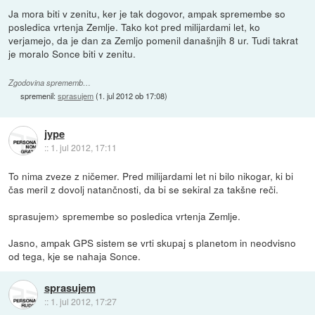
Ja mora biti v zenitu, ker je tak dogovor, ampak spremembe so
posledica vrtenja Zemlje. Tako kot pred milijardami let, ko
verjamejo, da je dan za Zemljo pomenil današnjih 8 ur. Tudi takrat
je moralo Sonce biti v zenitu.
Zgodovina sprememb…
spremenil:
sprasujem
(
1. jul 2012 ob 17:08
)
jype
::
1. jul 2012, 17:11
To nima zveze z ničemer. Pred milijardami let ni bilo nikogar, ki bi
čas meril z dovolj natančnosti, da bi se sekiral za takšne reči.
sprasujem> spremembe so posledica vrtenja Zemlje.
Jasno, ampak GPS sistem se vrti skupaj s planetom in neodvisno
od tega, kje se nahaja Sonce.
sprasujem
::
1. jul 2012, 17:27