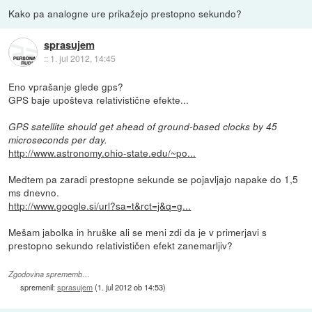
Kako pa analogne ure prikažejo prestopno sekundo?
sprasujem
::
1. jul 2012, 14:45
Eno vprašanje glede gps?
GPS baje upošteva relativistične efekte...
GPS satellite should get ahead of ground-based clocks by 45
microseconds per day.
http://www.astronomy.ohio-state.edu/~po...
Medtem pa zaradi prestopne sekunde se pojavljajo napake do 1,5
ms dnevno.
http://www.google.si/url?sa=t&rct=j&q=g...
Mešam jabolka in hruške ali se meni zdi da je v primerjavi s
prestopno sekundo relativističen efekt zanemarljiv?
Zgodovina sprememb…
spremenil:
sprasujem
(
1. jul 2012 ob 14:53
)