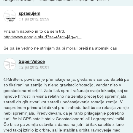
sprasujem
::
1. jul 2012, 23:59
Priznam napako in to da sem trd.
http://www.google.si/url?sa=t&rct=j&q=g...
Se pa še vedno ne strinjam da bi morali preiti na atomski čas
SuperVeloce
::
2. jul 2012, 00:01
@MrStein, površina je premaknjena ja, gledano s sonca. Sateliti pa
so fiksirani na zemljo in njeno gravitacijo/rotacijo, vendar niso v
geostacionarni orbiti. Zato itak sproti računajo svojo lokacijo, saj se
njihove hitrosti in višina relativno na zemljo precej bolj spreminjata
zaradi drugih stvari kot zaradi upočasnjevanja rotacije zemlje. V
nasprotnem primeru bi dirkal proti zahodu tudi če se rotacija zemlje
nebi spreminjala. Predvidevam, da je rahlo prilagajanje potrebno
tudi, če bi GPS satelit stal v Geostacionarni ali Lagrangeevi točki.
Če bi se pa zemlja ustavila z danes na jutri, bi itak satelite z luno
vred takoj iztirilo iz orbite, saj je stabilna orbita ravnovesje med