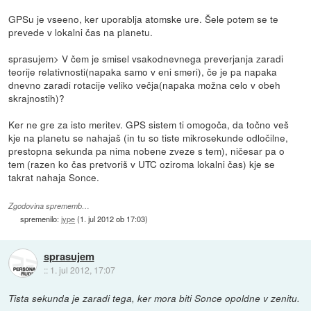
GPSu je vseeno, ker uporablja atomske ure. Šele potem se te
prevede v lokalni čas na planetu.
sprasujem> V čem je smisel vsakodnevnega preverjanja zaradi
teorije relativnosti(napaka samo v eni smeri), če je pa napaka
dnevno zaradi rotacije veliko večja(napaka možna celo v obeh
skrajnostih)?
Ker ne gre za isto meritev. GPS sistem ti omogoča, da točno veš
kje na planetu se nahajaš (in tu so tiste mikrosekunde odločilne,
prestopna sekunda pa nima nobene zveze s tem), ničesar pa o
tem (razen ko čas pretvoriš v UTC oziroma lokalni čas) kje se
takrat nahaja Sonce.
Zgodovina sprememb…
spremenilo:
jype
(
1. jul 2012 ob 17:03
)
sprasujem
::
1. jul 2012, 17:07
Tista sekunda je zaradi tega, ker mora biti Sonce opoldne v zenitu.