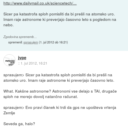
http://www.dailymail.co.uk/sciencetech/...
Sicer pa katastrofa sploh pomisliti da bi prešli na atomsko uro.
Imam raje astronome ki preverjajo časovno leto s pogledom na
nebo.
Zgodovina sprememb…
spremenil:
sprasujem
(
1. jul 2012 ob 16:21
)
jype
::
1. jul 2012, 16:21
sprasujem> Sicer pa katastrofa sploh pomisliti da bi prešli na
atomsko uro. Imam raje astronome ki preverjajo časovno leto.
What. Kakšne astronome? Astronomi vse delajo s TAI, drugače
sploh ne morejo dovolj natančno računat.
sprasujem> Evo pravi članek ki trdi da gps ne upošteva vrtenja
Zemlje
Seveda ga, halo?