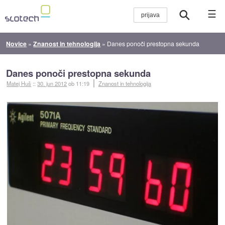
☰
Novice
»
Znanost in tehnologija
»
Danes ponoči prestopna sekunda
Danes ponoči prestopna sekunda
Matej Huš
::
30. jun 2012
ob 11:19
Znanost in tehnologija