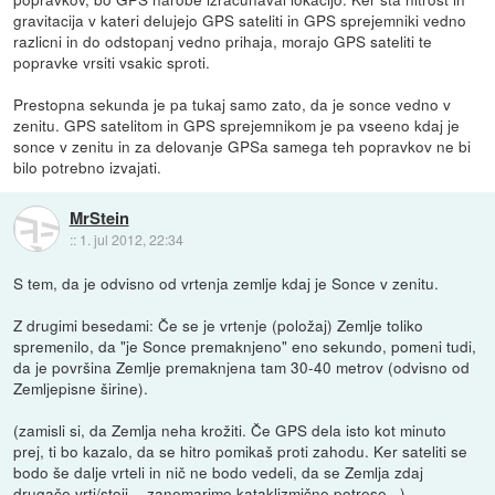
gravitacija v kateri delujejo GPS sateliti in GPS sprejemniki vedno
razlicni in do odstopanj vedno prihaja, morajo GPS sateliti te
popravke vrsiti vsakic sproti.
Prestopna sekunda je pa tukaj samo zato, da je sonce vedno v
zenitu. GPS satelitom in GPS sprejemnikom je pa vseeno kdaj je
sonce v zenitu in za delovanje GPSa samega teh popravkov ne bi
bilo potrebno izvajati.
MrStein
::
1. jul 2012, 22:34
S tem, da je odvisno od vrtenja zemlje kdaj je Sonce v zenitu.
Z drugimi besedami: Če se je vrtenje (položaj) Zemlje toliko
spremenilo, da "je Sonce premaknjeno" eno sekundo, pomeni tudi,
da je površina Zemlje premaknjena tam 30-40 metrov (odvisno od
Zemljepisne širine).
(zamisli si, da Zemlja neha krožiti. Če GPS dela isto kot minuto
prej, ti bo kazalo, da se hitro pomikaš proti zahodu. Ker sateliti se
bodo še dalje vrteli in nič ne bodo vedeli, da se Zemlja zdaj
drugače vrti/stoji. - zanemarimo kataklizmične potrese...)