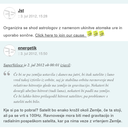
Jst
::
3. jul 2012, 15:28
Organizira se shod astrologov z namenom ukinitve atomske ure in
uporabo sončne.
Click here to join our cause.
energetik
::
3. jul 2012, 15:50
SuperVeloce
je
2. jul 2012 ob 00:01
izjavil
:
Če bi se pa zemlja ustavila z danes na jutri, bi itak satelite z luno
vred takoj iztirilo iz orbite, saj je stabilna orbita ravnovesje med
relativno hitrostjo glede na zemljo in gravitacijo. Nekateri bi
dosegli ubežno hitrost (tudi luna), nekateri bi padli na zemljo.
Če bi lahko hitro prilagodil hitrost satelitov, pa problemov s
sateliti nebi bilo.
Kje si pa to pobral? Satelit bo enako krožil okoli Zemlje, če ta stoji,
ali pa se vrti s 100Hz. Ravnovesje mora biti med gravitacijo in
radialnim pospeškom satelita, kar pa nima veze z vrtenjem Zemlje.