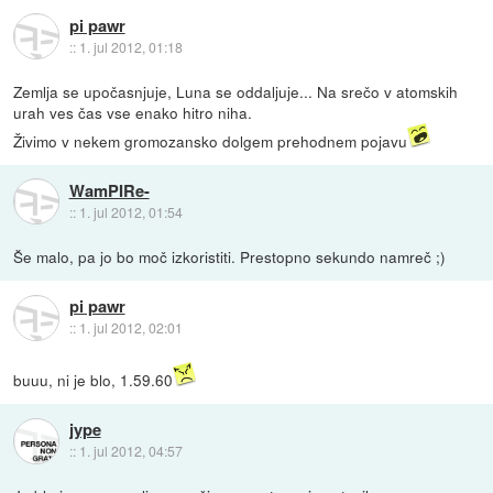
pi pawr
::
1. jul 2012, 01:18
Zemlja se upočasnjuje, Luna se oddaljuje... Na srečo v atomskih
urah ves čas vse enako hitro niha.
Živimo v nekem gromozansko dolgem prehodnem pojavu
WamPIRe-
::
1. jul 2012, 01:54
Še malo, pa jo bo moč izkoristiti. Prestopno sekundo namreč ;)
pi pawr
::
1. jul 2012, 02:01
buuu, ni je blo, 1.59.60
jype
::
1. jul 2012, 04:57