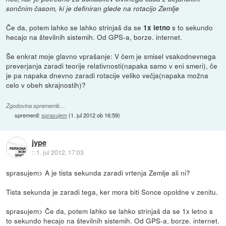
sončnim časom, ki je definiran glede na rotacijo Zemlje
Če da, potem lahko se lahko strinjaš da se
s to sekundo
1x letno
hecajo na številnih sistemih. Od GPS-a, borze. internet.
Še enkrat moje glavno vprašanje: V čem je smisel vsakodnevnega
preverjanja zaradi teorije relativnosti(napaka samo v eni smeri), če
je pa napaka dnevno zaradi rotacije veliko večja(napaka možna
celo v obeh skrajnostih)?
Zgodovina sprememb…
spremenil:
sprasujem
(
1. jul 2012 ob 16:59
)
jype
::
1. jul 2012, 17:03
sprasujem> A je tista sekunda zaradi vrtenja Zemlje ali ni?
Tista sekunda je zaradi tega, ker mora biti Sonce opoldne v zenitu.
sprasujem> Če da, potem lahko se lahko strinjaš da se 1x letno s
to sekundo hecajo na številnih sistemih. Od GPS-a, borze. internet.