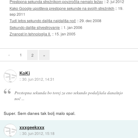
Prestopna sekunda strežnikom povzročila nemalo težav
::
2. jul 2012
Kako Google upošteva prestopne sekunde na svojih strežnikih
::
19.
sep 2011
Tudi letos sekundo daljša najdaljša noč
::
29. dec 2008
Sekundo daljše silvestrovanje
::
1. jan 2006
Znanost in tehnologija II.
::
15. jan 2005
«
1
2
»
KoKi
::
30. jun 2012, 14:31
Prestopna sekunda bo torej za eno sekundo podaljšala današnjo
noč ...
Super. Sem danes tak bolj malo spal.
xxxgeekxxx
::
30. jun 2012, 15:18