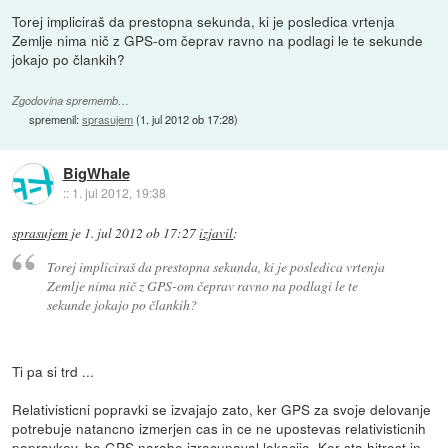
Torej impliciraš da prestopna sekunda, ki je posledica vrtenja
Zemlje nima nič z GPS-om čeprav ravno na podlagi le te sekunde
jokajo po člankih?
Zgodovina sprememb…
spremenil:
sprasujem
(
1. jul 2012 ob 17:28
)
BigWhale
::
1. jul 2012, 19:38
sprasujem
je
1. jul 2012 ob 17:27
izjavil
:
Torej impliciraš da prestopna sekunda, ki je posledica vrtenja
Zemlje nima nič z GPS-om čeprav ravno na podlagi le te
sekunde jokajo po člankih?
Ti pa si trd ...
Relativisticni popravki se izvajajo zato, ker GPS za svoje delovanje
potrebuje natancno izmerjen cas in ce ne upostevas relativisticnih
popravkov, bo GPS narobe izracunaval lokacijo. Ker sta hitrost in