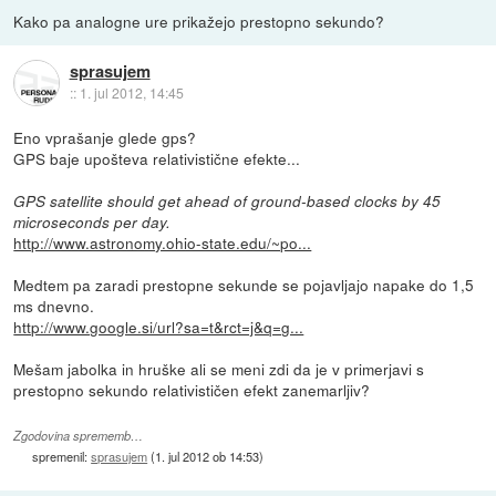
Kako pa analogne ure prikažejo prestopno sekundo?
sprasujem
::
1. jul 2012, 14:45
Eno vprašanje glede gps?
GPS baje upošteva relativistične efekte...
GPS satellite should get ahead of ground-based clocks by 45
microseconds per day.
http://www.astronomy.ohio-state.edu/~po...
Medtem pa zaradi prestopne sekunde se pojavljajo napake do 1,5
ms dnevno.
http://www.google.si/url?sa=t&rct=j&q=g...
Mešam jabolka in hruške ali se meni zdi da je v primerjavi s
prestopno sekundo relativističen efekt zanemarljiv?
Zgodovina sprememb…
spremenil:
sprasujem
(
1. jul 2012 ob 14:53
)