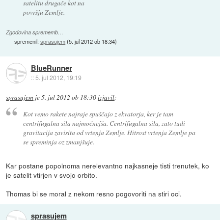
satelitu drugače kot na
površju Zemlje.
Zgodovina sprememb…
spremenil:
sprasujem
(
5. jul 2012 ob 18:34
)
BlueRunner
::
5. jul 2012, 19:19
sprasujem
je
5. jul 2012 ob 18:30
izjavil
:
Kot vemo rakete najraje spuščajo z ekvatorja, ker je tam
centrifugalna sila najmočnejša. Centrifugalna sila, zato tudi
gravitacija zavisita od vrtenja Zemlje. Hitrost vrtenja Zemlje pa
se spreminja oz zmanjšuje.
Kar postane popolnoma nerelevantno najkasneje tisti trenutek, ko
je satelit vtirjen v svojo orbito.
Thomas bi se moral z nekom resno pogovoriti na stiri oci.
sprasujem