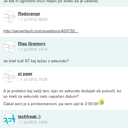
Je bla in ogromno linux mašin po svetu se je ustavilo.
Redorange
::
1. jul 2012, 09:23
http://serverfault.com/questions/403732...
Rias Gremory
::
1. jul 2012, 10:14
Je imel tudi ST kaj težav z sekundo?
pi pawr
::
1. jul 2012, 10:25
A je problem kaj večji tam, kjer so sekundo dodajali ob polnoči, ko
so imeli za sekundo celo napačen datum?
Čakal sem jo s printscreenom, pa sem ujel le 2:00:00
techfreak :)
::
1. jul 2012, 13:34