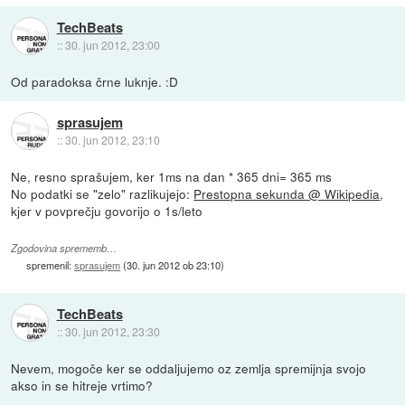
TechBeats
::
30. jun 2012, 23:00
Od paradoksa črne luknje. :D
sprasujem
::
30. jun 2012, 23:10
Ne, resno sprašujem, ker 1ms na dan * 365 dni= 365 ms
No podatki se "zelo" razlikujejo:
Prestopna sekunda @ Wikipedia
,
kjer v povprečju govorijo o 1s/leto
Zgodovina sprememb…
spremenil:
sprasujem
(
30. jun 2012 ob 23:10
)
TechBeats
::
30. jun 2012, 23:30
Nevem, mogoče ker se oddaljujemo oz zemlja spremijnja svojo
akso in se hitreje vrtimo?