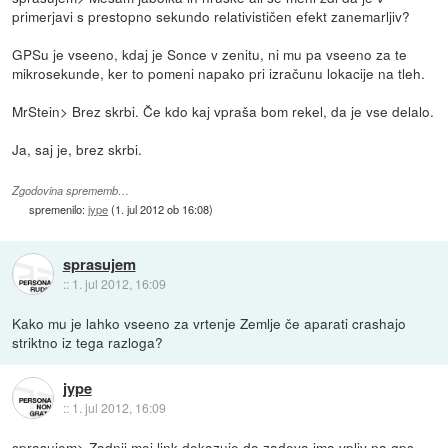
primerjavi s prestopno sekundo relativističen efekt zanemarljiv?
GPSu je vseeno, kdaj je Sonce v zenitu, ni mu pa vseeno za te
mikrosekunde, ker to pomeni napako pri izračunu lokacije na tleh.
MrStein> Brez skrbi. Če kdo kaj vpraša bom rekel, da je vse delalo.
Ja, saj je, brez skrbi.
Zgodovina sprememb…
spremenilo:
jype
(
1. jul 2012 ob 16:08
)
sprasujem
::
1. jul 2012, 16:09
Kako mu je lahko vseeno za vrtenje Zemlje če aparati crashajo
striktno iz tega razloga?
jype
::
1. jul 2012, 16:09
sprasujem> Zadnji moj link dokazuje,da zadeva ima vpliv na gps