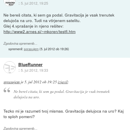
::
5. jul 2012, 19:25
Ne bereš citata, ki sem ga podal. Gravitacija je vsak trenutek
delujoča na uro. Tudi na vtirjenem satelitu.
Glej 4.vprašanje in njeno rešitev:
http://www2.arnes.si/~mkoren/testfi.htm
Zgodovina sprememb…
spremenil:
sprasujem
(
5. jul 2012 ob 19:26
)
BlueRunner
::
5. jul 2012, 19:33
sprasujem
je
5. jul 2012 ob 19:25
izjavil
:
Ne bereš citata, ki sem ga podal. Gravitacija je vsak trenutek
delujoča na uro.
Tezko mi je razumeti tvoj mismas. Gravitacija delujoca na uro? Kaj
to sploh pomeni?
Zgodovina sprememb…