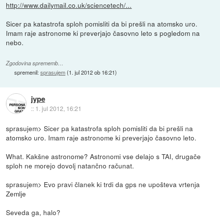
http://www.dailymail.co.uk/sciencetech/...
Sicer pa katastrofa sploh pomisliti da bi prešli na atomsko uro.
Imam raje astronome ki preverjajo časovno leto s pogledom na
nebo.
Zgodovina sprememb…
spremenil:
sprasujem
(
1. jul 2012 ob 16:21
)
jype
::
1. jul 2012, 16:21
sprasujem> Sicer pa katastrofa sploh pomisliti da bi prešli na
atomsko uro. Imam raje astronome ki preverjajo časovno leto.
What. Kakšne astronome? Astronomi vse delajo s TAI, drugače
sploh ne morejo dovolj natančno računat.
sprasujem> Evo pravi članek ki trdi da gps ne upošteva vrtenja
Zemlje
Seveda ga, halo?