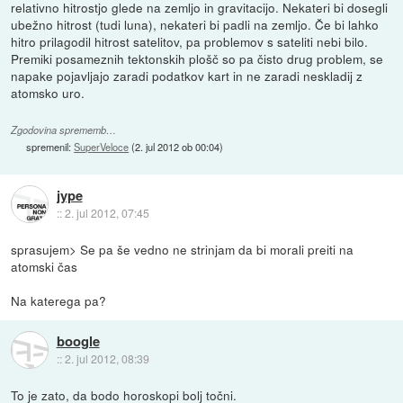
relativno hitrostjo glede na zemljo in gravitacijo. Nekateri bi dosegli
ubežno hitrost (tudi luna), nekateri bi padli na zemljo. Če bi lahko
hitro prilagodil hitrost satelitov, pa problemov s sateliti nebi bilo.
Premiki posameznih tektonskih plošč so pa čisto drug problem, se
napake pojavljajo zaradi podatkov kart in ne zaradi neskladij z
atomsko uro.
Zgodovina sprememb…
spremenil:
SuperVeloce
(
2. jul 2012 ob 00:04
)
jype
::
2. jul 2012, 07:45
sprasujem> Se pa še vedno ne strinjam da bi morali preiti na
atomski čas
Na katerega pa?
boogle
::
2. jul 2012, 08:39
To je zato, da bodo horoskopi bolj točni.