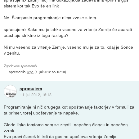
sistem kot tak.Evo še en link
Ne. Šlampasto programiranje nima zveze s tem.
sprasujem> Kako mu je lahko vseeno za vrtenje Zemlje če aparati
crashajo striktno iz tega razloga?
Ni mu vseeno za vrtenje Zemlje, vseeno mu je za to, kdaj je Sonce
v zenitu.
Zgodovina sprememb…
spremenilo:
jype
(
1. jul 2012 ob 16:10
)
sprasujem
::
1. jul 2012, 16:18
Programiranje ni nič drugega kot upoštevanje faktorjev v formuli za
ta primer, torej upoštevanje te napake.
Glede linka tomtoma sem se zmotil, napačen članek in napačen
vzrok.
Evo pravi članek ki trdi da gps ne upošteva vrtenja Zemlje