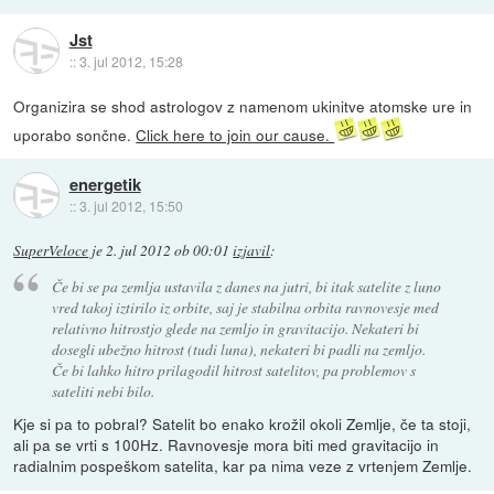
Jst
::
3. jul 2012, 15:28
Organizira se shod astrologov z namenom ukinitve atomske ure in
uporabo sončne.
Click here to join our cause.
energetik
::
3. jul 2012, 15:50
SuperVeloce
je
2. jul 2012 ob 00:01
izjavil
:
Če bi se pa zemlja ustavila z danes na jutri, bi itak satelite z luno
vred takoj iztirilo iz orbite, saj je stabilna orbita ravnovesje med
relativno hitrostjo glede na zemljo in gravitacijo. Nekateri bi
dosegli ubežno hitrost (tudi luna), nekateri bi padli na zemljo.
Če bi lahko hitro prilagodil hitrost satelitov, pa problemov s
sateliti nebi bilo.
Kje si pa to pobral? Satelit bo enako krožil okoli Zemlje, če ta stoji,
ali pa se vrti s 100Hz. Ravnovesje mora biti med gravitacijo in
radialnim pospeškom satelita, kar pa nima veze z vrtenjem Zemlje.