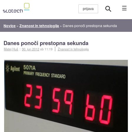
☰
Novice
»
Znanost in tehnologija
»
Danes ponoči prestopna sekunda
Danes ponoči prestopna sekunda
Matej Huš
::
30. jun 2012
ob 11:19
Znanost in tehnologija