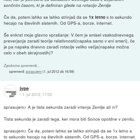
sončnim časom, ki je definiran glede na rotacijo Zemlje
Če da, potem lahko se lahko strinjaš da se
s to sekundo
1x letno
hecajo na številnih sistemih. Od GPS-a, borze. internet.
Še enkrat moje glavno vprašanje: V čem je smisel vsakodnevnega
preverjanja zaradi teorije relativnosti(napaka samo v eni smeri), če
je pa napaka dnevno zaradi rotacije veliko večja(napaka možna
celo v obeh skrajnostih)?
Zgodovina sprememb…
spremenil:
sprasujem
(
1. jul 2012 ob 16:59
)
jype
::
1. jul 2012, 17:03
sprasujem> A je tista sekunda zaradi vrtenja Zemlje ali ni?
Tista sekunda je zaradi tega, ker mora biti Sonce opoldne v zenitu.
sprasujem> Če da, potem lahko se lahko strinjaš da se 1x letno s
to sekundo hecajo na številnih sistemih. Od GPS-a, borze. internet.