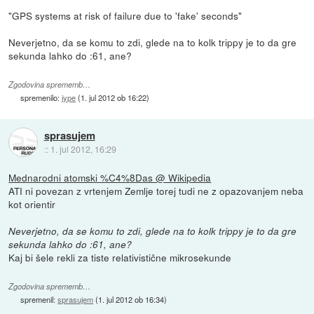
"GPS systems at risk of failure due to 'fake' seconds"
Neverjetno, da se komu to zdi, glede na to kolk trippy je to da gre
sekunda lahko do :61, ane?
Zgodovina sprememb…
spremenilo:
jype
(
1. jul 2012 ob 16:22
)
sprasujem
::
1. jul 2012, 16:29
Mednarodni atomski %C4%8Das @ Wikipedia
ATI ni povezan z vrtenjem Zemlje torej tudi ne z opazovanjem neba
kot orientir
Neverjetno, da se komu to zdi, glede na to kolk trippy je to da gre
sekunda lahko do :61, ane?
Kaj bi šele rekli za tiste relativistične mikrosekunde
Zgodovina sprememb…
spremenil:
sprasujem
(
1. jul 2012 ob 16:34
)