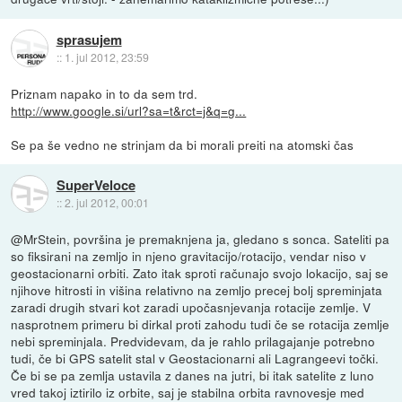
sprasujem
::
1. jul 2012, 23:59
Priznam napako in to da sem trd.
http://www.google.si/url?sa=t&rct=j&q=g...
Se pa še vedno ne strinjam da bi morali preiti na atomski čas
SuperVeloce
::
2. jul 2012, 00:01
@MrStein, površina je premaknjena ja, gledano s sonca. Sateliti pa
so fiksirani na zemljo in njeno gravitacijo/rotacijo, vendar niso v
geostacionarni orbiti. Zato itak sproti računajo svojo lokacijo, saj se
njihove hitrosti in višina relativno na zemljo precej bolj spreminjata
zaradi drugih stvari kot zaradi upočasnjevanja rotacije zemlje. V
nasprotnem primeru bi dirkal proti zahodu tudi če se rotacija zemlje
nebi spreminjala. Predvidevam, da je rahlo prilagajanje potrebno
tudi, če bi GPS satelit stal v Geostacionarni ali Lagrangeevi točki.
Če bi se pa zemlja ustavila z danes na jutri, bi itak satelite z luno
vred takoj iztirilo iz orbite, saj je stabilna orbita ravnovesje med