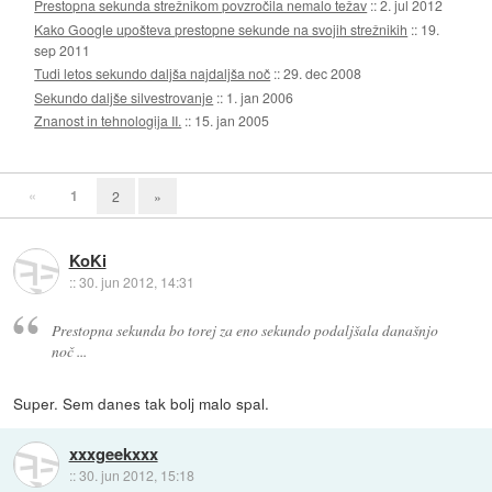
Prestopna sekunda strežnikom povzročila nemalo težav
::
2. jul 2012
Kako Google upošteva prestopne sekunde na svojih strežnikih
::
19.
sep 2011
Tudi letos sekundo daljša najdaljša noč
::
29. dec 2008
Sekundo daljše silvestrovanje
::
1. jan 2006
Znanost in tehnologija II.
::
15. jan 2005
«
1
2
»
KoKi
::
30. jun 2012, 14:31
Prestopna sekunda bo torej za eno sekundo podaljšala današnjo
noč ...
Super. Sem danes tak bolj malo spal.
xxxgeekxxx
::
30. jun 2012, 15:18