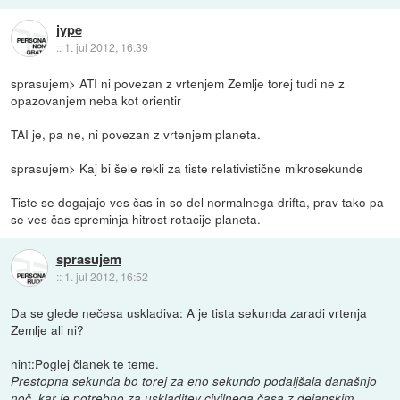
jype
::
1. jul 2012, 16:39
sprasujem> ATI ni povezan z vrtenjem Zemlje torej tudi ne z
opazovanjem neba kot orientir
TAI je, pa ne, ni povezan z vrtenjem planeta.
sprasujem> Kaj bi šele rekli za tiste relativistične mikrosekunde
Tiste se dogajajo ves čas in so del normalnega drifta, prav tako pa
se ves čas spreminja hitrost rotacije planeta.
sprasujem
::
1. jul 2012, 16:52
Da se glede nečesa uskladiva: A je tista sekunda zaradi vrtenja
Zemlje ali ni?
hint:Poglej članek te teme.
Prestopna sekunda bo torej za eno sekundo podaljšala današnjo
noč, kar je potrebno za uskladitev civilnega časa z dejanskim