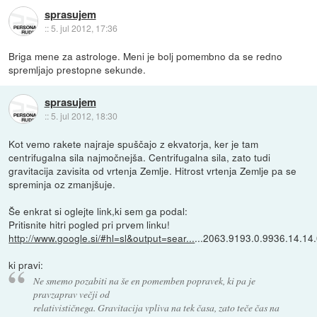
sprasujem
::
5. jul 2012, 17:36
Briga mene za astrologe. Meni je bolj pomembno da se redno
spremljajo prestopne sekunde.
sprasujem
::
5. jul 2012, 18:30
Kot vemo rakete najraje spuščajo z ekvatorja, ker je tam
centrifugalna sila najmočnejša. Centrifugalna sila, zato tudi
gravitacija zavisita od vrtenja Zemlje. Hitrost vrtenja Zemlje pa se
spreminja oz zmanjšuje.
Še enkrat si oglejte link,ki sem ga podal:
Pritisnite hitri pogled pri prvem linku!
http://www.google.si/#hl=sl&output=sear...
...2063.9193.0.9936.14.1
ki pravi:
Ne smemo pozabiti na še en pomemben popravek, ki pa je
pravzaprav večji od
relativističnega. Gravitacija vpliva na tek časa, zato teče čas na