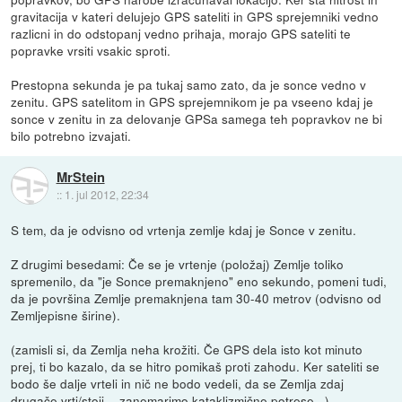
gravitacija v kateri delujejo GPS sateliti in GPS sprejemniki vedno
razlicni in do odstopanj vedno prihaja, morajo GPS sateliti te
popravke vrsiti vsakic sproti.
Prestopna sekunda je pa tukaj samo zato, da je sonce vedno v
zenitu. GPS satelitom in GPS sprejemnikom je pa vseeno kdaj je
sonce v zenitu in za delovanje GPSa samega teh popravkov ne bi
bilo potrebno izvajati.
MrStein
::
1. jul 2012, 22:34
S tem, da je odvisno od vrtenja zemlje kdaj je Sonce v zenitu.
Z drugimi besedami: Če se je vrtenje (položaj) Zemlje toliko
spremenilo, da "je Sonce premaknjeno" eno sekundo, pomeni tudi,
da je površina Zemlje premaknjena tam 30-40 metrov (odvisno od
Zemljepisne širine).
(zamisli si, da Zemlja neha krožiti. Če GPS dela isto kot minuto
prej, ti bo kazalo, da se hitro pomikaš proti zahodu. Ker sateliti se
bodo še dalje vrteli in nič ne bodo vedeli, da se Zemlja zdaj
drugače vrti/stoji. - zanemarimo kataklizmične potrese...)