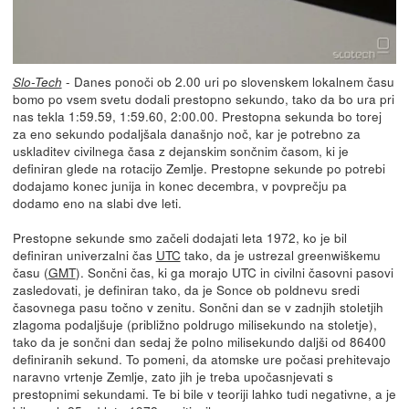
- Danes ponoči ob 2.00 uri po slovenskem lokalnem času
Slo-Tech
bomo po vsem svetu dodali prestopno sekundo, tako da bo ura pri
nas tekla 1:59.59, 1:59.60, 2:00.00. Prestopna sekunda bo torej
za eno sekundo podaljšala današnjo noč, kar je potrebno za
uskladitev civilnega časa z dejanskim sončnim časom, ki je
definiran glede na rotacijo Zemlje. Prestopne sekunde po potrebi
dodajamo konec junija in konec decembra, v povprečju pa
dodamo eno na slabi dve leti.
Prestopne sekunde smo začeli dodajati leta 1972, ko je bil
definiran univerzalni čas
UTC
tako, da je ustrezal greenwiškemu
času (
GMT
). Sončni čas, ki ga morajo UTC in civilni časovni pasovi
zasledovati, je definiran tako, da je Sonce ob poldnevu sredi
časovnega pasu točno v zenitu. Sončni dan se v zadnjih stoletjih
zlagoma podaljšuje (približno poldrugo milisekundo na stoletje),
tako da je sončni dan sedaj že polno milisekundo daljši od 86400
definiranih sekund. To pomeni, da atomske ure počasi prehitevajo
naravno vrtenje Zemlje, zato jih je treba upočasnjevati s
prestopnimi sekundami. Te bi bile v teoriji lahko tudi negativne, a je