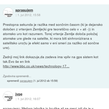
sprasujem
::
1. jul 2012, 15:58
Prestopna sekunda je razlika med sončnim časom (ki je dejansko
določen z vrtenjem Zemlje(ki gre teoretično celo v + ali -)) in
atomsko uro kot razumem. Torej vrtenje Zemlje določa položaj
atomske ure glede na satelite, ki mora biti sinhronizirana s
satelitsko uro(tu je efekt samo v eni smeri za razliko od sončne
ure).
Zadnji moj link dokazuje,da zadeva ima vpliv na gps sistem kot
tak.Evo še en link
http://www.bbc.co.uk/news/technology-17...
Zgodovina sprememb…
spremenil:
sprasujem
(
1. jul 2012 ob 15:59
)
jype
::
1. jul 2012, 16:07
sprasujem> Mešam jabolka in hruške ali se meni zdi da je v