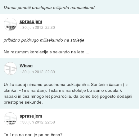
Danes ponoči prestopna milijarda nanosekund
sprasujem
::
30. jun 2012, 22:30
približno poldrugo milisekundo na stoletje
Ne razumem korelacije s sekundo na leto....
Wisse
::
30. jun 2012, 22:39
Ur že sedaj nimamo popolnoma usklajenih s Sončnim časom (Iz
članka: ~1ms na dan). Tista ms na stoletje bo samo dodala k
napaki in čez mnogo let povzročila, da bomo bolj pogosto dodajali
prestopne sekunde.
sprasujem
::
30. jun 2012, 22:58
Ta 1ms na dan je pa od česa?