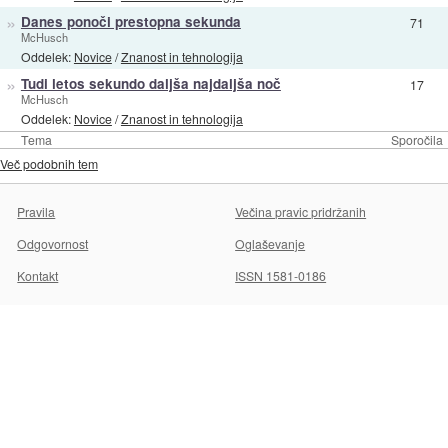
»
Danes ponoči prestopna sekunda
71
McHusch
Oddelek:
Novice
/
Znanost in tehnologija
»
Tudi letos sekundo daljša najdaljša noč
17
McHusch
Oddelek:
Novice
/
Znanost in tehnologija
Tema
Sporočila
Več podobnih tem
Pravila
Večina pravic pridržanih
Odgovornost
Oglaševanje
Kontakt
ISSN 1581-0186