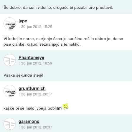
Še dobro, da sem videl to, drugače bi pozabil uro prestavit.
jype
::
30. jun 2012, 15:25
Vi kr brijte norce, merjenje časa je kunštna reč in dobro je, da se
piše članke, ki ljudi seznanjajo s tematiko.
Phantomeye
::
30. jun 2012, 18:59
Vsaka sekunda šteje!
gruntfürmich
::
30. jun 2012, 20:17
kaj če bi še malo jypeja pobrili!?
garamond
::
30. jun 2012, 20:37