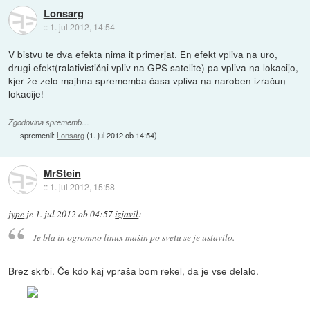
Lonsarg
::
1. jul 2012, 14:54
V bistvu te dva efekta nima it primerjat. En efekt vpliva na uro,
drugi efekt(ralativistični vpliv na GPS satelite) pa vpliva na lokacijo,
kjer že zelo majhna sprememba časa vpliva na naroben izračun
lokacije!
Zgodovina sprememb…
spremenil:
Lonsarg
(
1. jul 2012 ob 14:54
)
MrStein
::
1. jul 2012, 15:58
jype
je
1. jul 2012 ob 04:57
izjavil
:
Je bla in ogromno linux mašin po svetu se je ustavilo.
Brez skrbi. Če kdo kaj vpraša bom rekel, da je vse delalo.