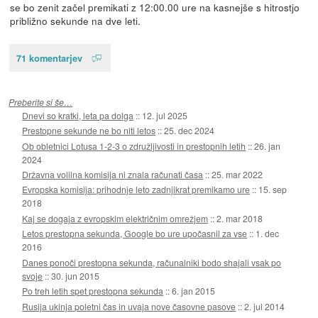
se bo zenit začel premikati z 12:00.00 ure na kasnejše s hitrostjo
približno sekunde na dve leti.
71 komentarjev
Preberite si še…
Dnevi so kratki, leta pa dolga
::
12. jul 2025
Prestopne sekunde ne bo niti letos
::
25. dec 2024
Ob obletnici Lotusa 1-2-3 o združljivosti in prestopnih letih
::
26. jan
2024
Državna volilna komisija ni znala računati časa
::
25. mar 2022
Evropska komisija: prihodnje leto zadnjikrat premikamo ure
::
15. sep
2018
Kaj se dogaja z evropskim električnim omrežjem
::
2. mar 2018
Letos prestopna sekunda, Google bo ure upočasnil za vse
::
1. dec
2016
Danes ponoči prestopna sekunda, računalniki bodo shajali vsak po
svoje
::
30. jun 2015
Po treh letih spet prestopna sekunda
::
6. jan 2015
Rusija ukinja poletni čas in uvaja nove časovne pasove
::
2. jul 2014