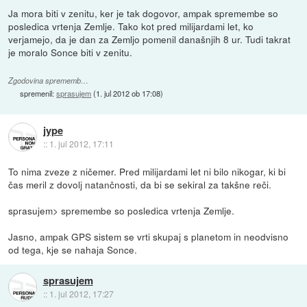
Ja mora biti v zenitu, ker je tak dogovor, ampak spremembe so
posledica vrtenja Zemlje. Tako kot pred milijardami let, ko
verjamejo, da je dan za Zemljo pomenil današnjih 8 ur. Tudi takrat
je moralo Sonce biti v zenitu.
Zgodovina sprememb…
spremenil:
sprasujem
(
1. jul 2012 ob 17:08
)
jype
::
1. jul 2012, 17:11
To nima zveze z ničemer. Pred milijardami let ni bilo nikogar, ki bi
čas meril z dovolj natančnosti, da bi se sekiral za takšne reči.
sprasujem> spremembe so posledica vrtenja Zemlje.
Jasno, ampak GPS sistem se vrti skupaj s planetom in neodvisno
od tega, kje se nahaja Sonce.
sprasujem
::
1. jul 2012, 17:27