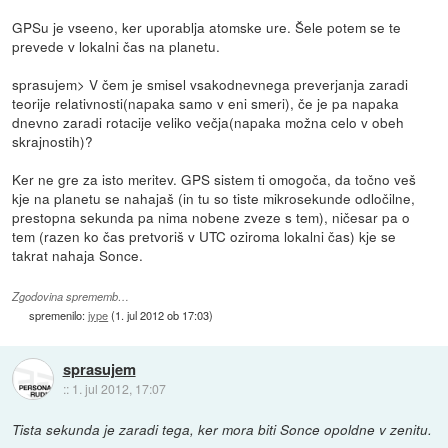
GPSu je vseeno, ker uporablja atomske ure. Šele potem se te
prevede v lokalni čas na planetu.
sprasujem> V čem je smisel vsakodnevnega preverjanja zaradi
teorije relativnosti(napaka samo v eni smeri), če je pa napaka
dnevno zaradi rotacije veliko večja(napaka možna celo v obeh
skrajnostih)?
Ker ne gre za isto meritev. GPS sistem ti omogoča, da točno veš
kje na planetu se nahajaš (in tu so tiste mikrosekunde odločilne,
prestopna sekunda pa nima nobene zveze s tem), ničesar pa o
tem (razen ko čas pretvoriš v UTC oziroma lokalni čas) kje se
takrat nahaja Sonce.
Zgodovina sprememb…
spremenilo:
jype
(
1. jul 2012 ob 17:03
)
sprasujem
::
1. jul 2012, 17:07
Tista sekunda je zaradi tega, ker mora biti Sonce opoldne v zenitu.