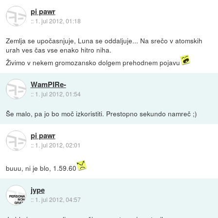
pi pawr
::
1. jul 2012, 01:18
Zemlja se upočasnjuje, Luna se oddaljuje... Na srečo v atomskih
urah ves čas vse enako hitro niha.
Živimo v nekem gromozansko dolgem prehodnem pojavu
WamPIRe-
::
1. jul 2012, 01:54
Še malo, pa jo bo moč izkoristiti. Prestopno sekundo namreč ;)
pi pawr
::
1. jul 2012, 02:01
buuu, ni je blo, 1.59.60
jype
::
1. jul 2012, 04:57