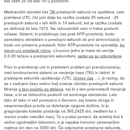
bilo vseh 25 od leta 1972 pozitivnih.
Mednarodni atomski čas
TAI
prestopnih sekund ne upošteva, zato
prehiteva UTC. Od jutri dalje bo razlika znašala 35 sekund - 25
prestopnih sekund v teh letih in 10 sekund, kot je razlika znašala
po definiciji že leta 1972. Na računalnikih vam ni treba postoriti
ničesar. Sistemi, ki pridobivajo čas prek NTP-protokola, bodo
samodejno obveščeni o prestopni sekundi ob prvi sinhronizaciji, in
bodo uro primerno prestavili. Kdor NTP-protokola ne uporablja,
bo
moral uro prestaviti ročno
. Linuxovo jedro je imelo do verzije
2.6.29 težave s prestopnimi sekundami,
sedaj pa so odpravljene
.
Prav to premikanje ure in predvsem problem pri preračunavanju
med kontinuiranimi sistemi za merjenje časa (TAI) in tistimi, ki
prestopne sekunde upoštevajo (UTC,
Unixov čas
...), je razlog, da
se v zadnjem času vedno bolj omenja ukinitev prestopnih sekund.
Mnenja
o tem početju so deljena
, saj bi s tem poenostavili merjenje
časa, a bi se dokončno poslovili od sončnega standarda. Leto
tako ali tako ni več povezano s Soncem, saj imamo stroga in
nespremenljiva pravila za določanje njegove dolžine, ki jo
gregorijanski koledar postavlja na 365,2425 dni, medtem ko v
resnici znaša nekoliko manj. To v praksi pomeni, da solsticij drsi k
vedno zgodnejšim datumom, a je napaka trenutno zanemarljivo
majhna (en dan na 3300 let). Če odpravimo prestopne sekunde,