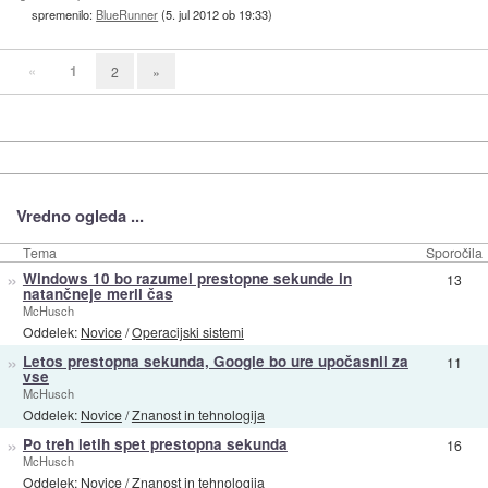
spremenilo:
BlueRunner
(
5. jul 2012 ob 19:33
)
«
1
2
»
Vredno ogleda ...
Tema
Sporočila
»
Windows 10 bo razumel prestopne sekunde in
13
natančneje meril čas
McHusch
Oddelek:
Novice
/
Operacijski sistemi
»
Letos prestopna sekunda, Google bo ure upočasnil za
11
vse
McHusch
Oddelek:
Novice
/
Znanost in tehnologija
»
Po treh letih spet prestopna sekunda
16
McHusch
Oddelek:
Novice
/
Znanost in tehnologija