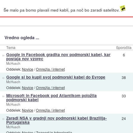
Še malo pa bomo plavali med kabli, pa noč bo zaradi satelitov.
Vredno ogleda ...
Tema
Sporočila
»
Google in Facebook gradita nov podmorski kabel, kar
6
postaja nov vzorec
McHusch
Oddelek:
Novice
/
Omrežja / internet
»
Google si bo kupil svoj podmorski kabel do Evrope
38
McHusch
Oddelek:
Novice
/
Omrežja / internet
»
Microsoft in Facebook pod Atlantikom položila
33
podmorski kabel
McHusch
Oddelek:
Novice
/
Omrežja / internet
»
Zaradi NSA v gradnji nov podmorski kabel Brazilija-
24
Portugalska
McHusch
Oddelek:
Novice
/
Znanost in tehnologija