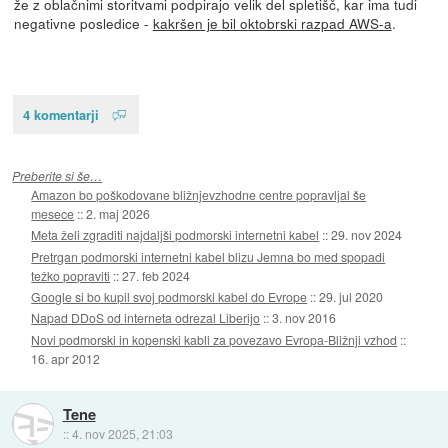
že z oblačnimi storitvami podpirajo velik del spletišč, kar ima tudi
negativne posledice -
kakršen je bil oktobrski razpad AWS-a
.
4 komentarji
Preberite si še…
Amazon bo poškodovane bližnjevzhodne centre popravljal še
mesece
::
2. maj 2026
Meta želi zgraditi najdaljši podmorski internetni kabel
::
29. nov 2024
Pretrgan podmorski internetni kabel blizu Jemna bo med spopadi
težko popraviti
::
27. feb 2024
Google si bo kupil svoj podmorski kabel do Evrope
::
29. jul 2020
Napad DDoS od interneta odrezal Liberijo
::
3. nov 2016
Novi podmorski in kopenski kabli za povezavo Evropa-Bližnji vzhod
::
16. apr 2012
Tene
::
4. nov 2025, 21:03