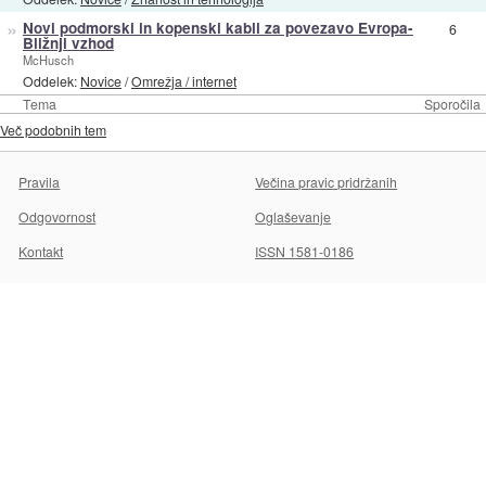
»
Novi podmorski in kopenski kabli za povezavo Evropa-
6
Bližnji vzhod
McHusch
Oddelek:
Novice
/
Omrežja / internet
Tema
Sporočila
Več podobnih tem
Pravila
Večina pravic pridržanih
Odgovornost
Oglaševanje
Kontakt
ISSN 1581-0186