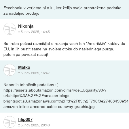
Fecebookuv verjetno ni o.k., ker želijo svoje prestrežene podatke
za nadaljno prodajo.
Nikonja
::
5. nov 2025, 14:45
Bo treba počasi razmišljat o rezanju vseh teh "Ameriških" kablov do
EU, in jih pustit same na svojem otoku do naslednjega purga,
potem pa povezat nazaj!
Matko
::
5. nov 2025, 16:47
Nobenih tehničnih podatkov :(
https://assets.aboutamazon.com/dims4/de...
!/quality/90/?
url=https%3A%2F%2Famazon-blogs-
brightspot.s3.amazonaws.com%2Ffd%2F89%2F796f0e27468490e54
amazon-inline-armored-cable-cutaway-graphic.jpg
filip007
::
5. nov 2025, 20:40