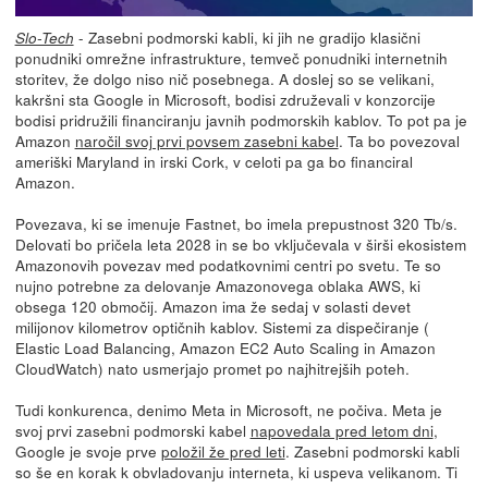
- Zasebni podmorski kabli, ki jih ne gradijo klasični
Slo-Tech
ponudniki omrežne infrastrukture, temveč ponudniki internetnih
storitev, že dolgo niso nič posebnega. A doslej so se velikani,
kakršni sta Google in Microsoft, bodisi združevali v konzorcije
bodisi pridružili financiranju javnih podmorskih kablov. To pot pa je
Amazon
naročil svoj prvi povsem zasebni kabel
. Ta bo povezoval
ameriški Maryland in irski Cork, v celoti pa ga bo financiral
Amazon.
Povezava, ki se imenuje Fastnet, bo imela prepustnost 320 Tb/s.
Delovati bo pričela leta 2028 in se bo vključevala v širši ekosistem
Amazonovih povezav med podatkovnimi centri po svetu. Te so
nujno potrebne za delovanje Amazonovega oblaka AWS, ki
obsega 120 območij. Amazon ima že sedaj v solasti devet
milijonov kilometrov optičnih kablov. Sistemi za dispečiranje (
Elastic Load Balancing, Amazon EC2 Auto Scaling in Amazon
CloudWatch) nato usmerjajo promet po najhitrejših poteh.
Tudi konkurenca, denimo Meta in Microsoft, ne počiva. Meta je
svoj prvi zasebni podmorski kabel
napovedala pred letom dni
,
Google je svoje prve
položil že pred leti
. Zasebni podmorski kabli
so še en korak k obvladovanju interneta, ki uspeva velikanom. Ti