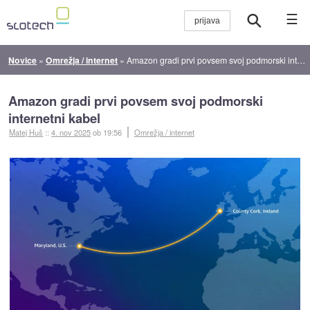
☰
Novice
»
Omrežja / internet
»
Amazon gradi prvi povsem svoj podmorski internetni kabel
Amazon gradi prvi povsem svoj podmorski
internetni kabel
Matej Huš
::
4. nov 2025
ob 19:56
Omrežja / internet