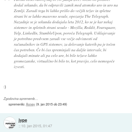
dodal sekundo, da bi odpravili zamik med atomsko uro in uro na
Zemlji. Zaradi tega bi lahko prišlo do večjih težav in spletne
strani bi se lahko masovno sesule, opozarja The Telegraph.
Nazadnje se je sekunda dodajala leta 2012, ko se je kar nekaj
sistemov in spletnih strani sesulo - Mozilla, Reddit, Foursquare,
Yelp, LinkedIn, StumbleUpon, poroča Telegraph. Usklajevanje
je potrebno predvsem zaradi vse večje odvisnosti od
računalnikov in GPS sistemov, za delovanje katerih pa je točen
čas potreben. Če bi čas spreminjali na daljše intervale, bi
dodajali minute ali pa celo ure, bi bile težave lahko
gromozanske, virtualčno bi bilo to, kot pravijo, celo nemogoče
izvesti.
:)
Zgodovina sprememb…
spremenilo:
Anney
(
9. jan 2015 ob 23:49
)
jype
::
10. jan 2015, 01:47