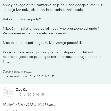
anney nekoga citira> Nazadnje se je sekunda dodajala leta 2012,
ko se je kar nekaj sistemov in spletnih strani sesulo -
Kakšen bullshit je pa to?
Nikec3> In zakaj bi uporabljali negativno prestopno sekundo?
Zemlja namreč ne bo začela pospeševati.
Niso tako nemogoči dogodki, ki bi zemljo pospešili.
Pravilne vrste vulkan/potres, pravilen vstopni kot in hitrost
asteroida (oboje se je že zgodilo!) in še kakšna druga podobna
finta.
Zgodovina sprememb…
spremenilo:
jype
(
10. jan 2015 ob 01:50
)
CaqKa
::
12. jan 2015, 09:15
Markoff
je
7. jan 2015 ob 09:07
izjavil
: