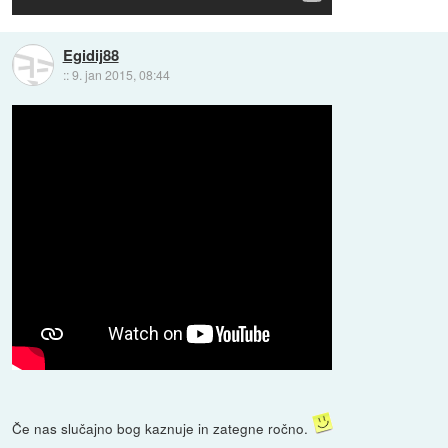
Egidij88
::
9. jan 2015, 08:44
Če nas slučajno bog kaznuje in zategne ročno.