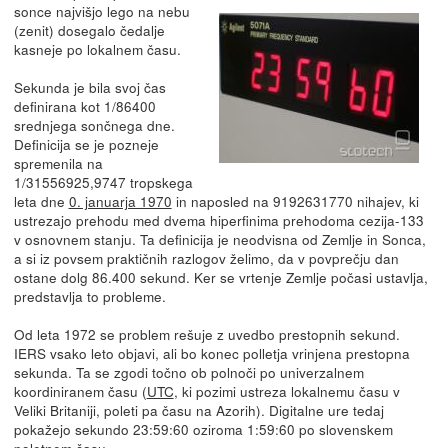
sonce najvišjo lego na nebu
(zenit) dosegalo čedalje
kasneje po lokalnem času.
Sekunda je bila svoj čas
definirana kot 1/86400
srednjega sončnega dne.
Definicija se je pozneje
spremenila na
1/31556925,9747 tropskega
leta dne
0. januarja 1970
in naposled na 9192631770 nihajev, ki
ustrezajo prehodu med dvema hiperfinima prehodoma cezija-133
v osnovnem stanju. Ta definicija je neodvisna od Zemlje in Sonca,
a si iz povsem praktičnih razlogov želimo, da v povprečju dan
ostane dolg 86.400 sekund. Ker se vrtenje Zemlje počasi ustavlja,
predstavlja to probleme.
Od leta 1972 se problem rešuje z uvedbo prestopnih sekund.
IERS vsako leto objavi, ali bo konec polletja vrinjena prestopna
sekunda. Ta se zgodi točno ob polnoči po univerzalnem
koordiniranem času (
UTC
, ki pozimi ustreza lokalnemu času v
Veliki Britaniji, poleti pa času na Azorih). Digitalne ure tedaj
pokažejo sekundo 23:59:60 oziroma 1:59:60 po slovenskem
poletnem času.