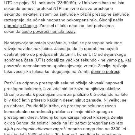
UTC se pojavi 61. sekunda (23:59:60), v Unixovem času se ista
sekunda ponovi, protokol NTP zamrzne čas za prestopno
sekundo, nekateri sistemi pa sekunde v bližini prestopne sekunde
raztegnejo, da učinek neopazno pokompenzirajo.
Slednji način
uporablja Google
. Zamisel ni tako neumna, ker podvojena
sekunda
često povzroči nemalo težav
.
Neodgovorjeno ostaja vprašanje, zakaj se prestopne sekunde
vrivajo navidez naključno. Jasno je, da jih uporabimo največ
dvakrat letno ob predpisanih datumih, ko se UTC od dejanskega
sončnega časa (
UT1
) oddalji za več kot sekundo - ne vemo pa, kaj
povzroča neenakomerno upočasnjevanje vrtenja Zemlje. Vplivajo
tako vesoljska telesa kot dogajanje na Zemlji,
denimo potresi
.
Pozivi za odpravo prestopnih sekund oživijo ob vsaki napovedi
prestopne sekunde, a za zdaj nič ne kaže na njihovo ukinitev.
Drsenje zenita k poznejšim uram za približno 0,5 sekunde na leto
bi v tisoč letih prineslo kakšnih deset minut zamude. Ni veliko, se
pa nabere. Poudariti je treba, da prestopne sekunde razen
konceptualne sorodnosti problema nimajo nič skupnega s
prestopnimi dnevi. Slednji kompenzirajo hitrost kroženja Zemlje
okrog Sonca, da solsticij pada na isti
(gregorijansko leto
datum
zagreši napako enega dne na 3300 let -
kljub prestopnim dnevom
torej bo leta 5300 obstajal 30. februar), medtem ko prestopne