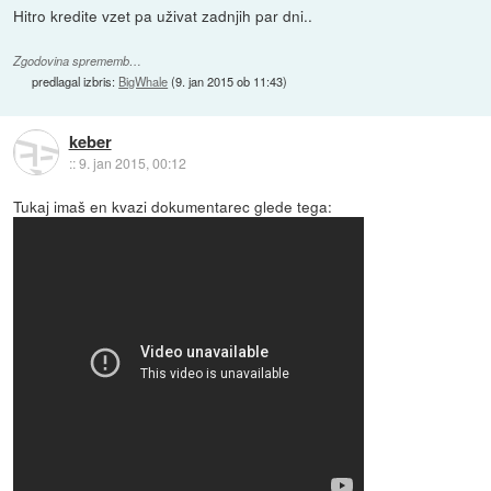
Hitro kredite vzet pa uživat zadnjih par dni..
Zgodovina sprememb…
predlagal izbris:
BigWhale
(
9. jan 2015 ob 11:43
)
keber
::
9. jan 2015, 00:12
Tukaj imaš en kvazi dokumentarec glede tega: