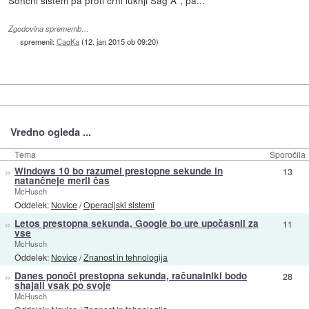
Sončni sistem pa proti črni luknji Sag A*, pa...
Zgodovina sprememb…
spremenil:
CaqKa
(
12. jan 2015 ob 09:20
)
Vredno ogleda ...
Tema
Sporočila
»
Windows 10 bo razumel prestopne sekunde in
13
natančneje meril čas
McHusch
Oddelek:
Novice
/
Operacijski sistemi
»
Letos prestopna sekunda, Google bo ure upočasnil za
11
vse
McHusch
Oddelek:
Novice
/
Znanost in tehnologija
»
Danes ponoči prestopna sekunda, računalniki bodo
28
shajali vsak po svoje
McHusch