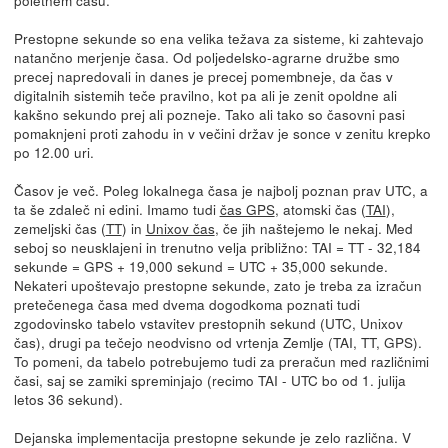
Prestopne sekunde so ena velika težava za sisteme, ki zahtevajo
natančno merjenje časa. Od poljedelsko-agrarne družbe smo
precej napredovali in danes je precej pomembneje, da čas v
digitalnih sistemih teče pravilno, kot pa ali je zenit opoldne ali
kakšno sekundo prej ali pozneje. Tako ali tako so časovni pasi
pomaknjeni proti zahodu in v večini držav je sonce v zenitu krepko
po 12.00 uri.
Časov je več. Poleg lokalnega časa je najbolj poznan prav UTC, a
ta še zdaleč ni edini. Imamo tudi
čas GPS
, atomski čas (
TAI
),
zemeljski čas (
TT
) in
Unixov čas
, če jih naštejemo le nekaj. Med
seboj so neusklajeni in trenutno velja približno: TAI = TT - 32,184
sekunde = GPS + 19,000 sekund = UTC + 35,000 sekunde.
Nekateri upoštevajo prestopne sekunde, zato je treba za izračun
pretečenega časa med dvema dogodkoma poznati tudi
zgodovinsko tabelo vstavitev prestopnih sekund (UTC, Unixov
čas), drugi pa tečejo neodvisno od vrtenja Zemlje (TAI, TT, GPS).
To pomeni, da tabelo potrebujemo tudi za preračun med različnimi
časi, saj se zamiki spreminjajo (recimo TAI - UTC bo od 1. julija
letos 36 sekund).
Dejanska implementacija prestopne sekunde je zelo različna. V