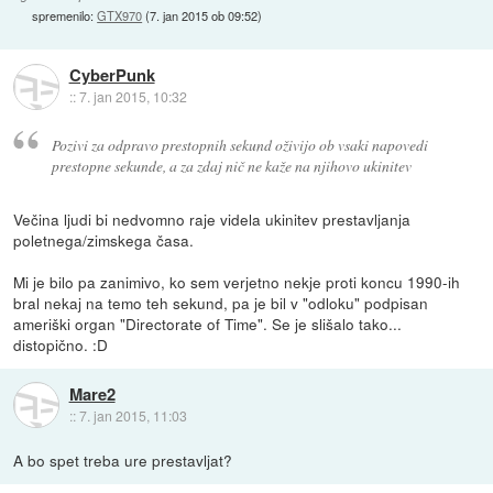
spremenilo:
GTX970
(
7. jan 2015 ob 09:52
)
CyberPunk
::
7. jan 2015, 10:32
Pozivi za odpravo prestopnih sekund oživijo ob vsaki napovedi
prestopne sekunde, a za zdaj nič ne kaže na njihovo ukinitev
Večina ljudi bi nedvomno raje videla ukinitev prestavljanja
poletnega/zimskega časa.
Mi je bilo pa zanimivo, ko sem verjetno nekje proti koncu 1990-ih
bral nekaj na temo teh sekund, pa je bil v "odloku" podpisan
ameriški organ "Directorate of Time". Se je slišalo tako...
distopično. :D
Mare2
::
7. jan 2015, 11:03
A bo spet treba ure prestavljat?