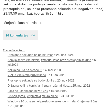
sekunde skrbijo za padanje zenita na isto
. In za razliko od
uro
prestopnih dni, so lahko prestopne sekunde tudi negativne (tedaj
23:59:59 umanjka), čeprav jih še ni bilo.
Merjenje časa ni trivialno.
16 komentarjev
Preberite si še…
Prestopne sekunde ne bo niti letos
::
25. dec 2024
Zemlja se vrti vse hitreje, zato tudi letos brez prestopnih sekund
::
6.
jul 2024
Koliko bo ura na Mesecu?
::
4. mar 2023
V ZDA vsa letala prizemljena
::
11. jan 2023
Prestopne sekunde se bodo ukinile
::
20. nov 2022
Državna volilna komisija ni znala računati časa
::
25. mar 2022
Bliža se usodni datum za GPS
::
15. feb 2019
Bruselj sprašuje: prestavljati uro ali ne
::
24. jul 2018
Windows 10 bo razumel prestopne sekunde in natančneje meril čas
::
22. jul 2018