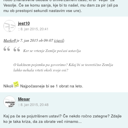
Vesolje. Če se komu sanja, kje bi to našel, mu dam za pir (ali pa
mu ob prestopni sekundi nastavim vse ure).
jest10
::
8. jan 2015, 20:41
Markoff
je
7. jan 2015 ob 09:07
izjavil
:
Ker se vrtenje Zemlje počasi ustavlja
O kakšnem pojemku pa govorimo? Kdaj bi se teoretično Zemlja
lahko nehala vrteti okoli svoje osi?
Nikoli
Najpočasneje bi se 1 obrat na leto.
Mesar
::
8. jan 2015, 20:48
Kaj pa če se pojutrišnem ustavi? Če nekdo ročno zategne? Zdajle
ko je taka kriza, da za obrate več nimamo...