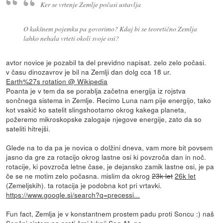
Ker se vrtenje Zemlje počasi ustavlja
O kakšnem pojemku pa govorimo? Kdaj bi se teoretično Zemlja
lahko nehala vrteti okoli svoje osi?
avtor novice je pozabil ta del previdno napisat. zelo zelo počasi.
v času dinozavrov je bil na Zemlji dan dolg cca 18 ur.
Earth%27s rotation @ Wikipedia
Poanta je v tem da se porablja začetna energija iz rojstva
sončnega sistema in Zemlje. Recimo Luna nam pije energijo, tako
kot vsakič ko satelit slingshootamo okrog kakega planeta,
požeremo mikroskopske zalogaje njegove energije, zato da so
sateliti hitrejši.
Glede na to da pa je novica o dolžini dneva, vam more bit povsem
jasno da gre za rotacijo okrog lastne osi ki povzroča dan in noč.
rotacije, ki povzroča letne čase, je dejansko zamik lastne osi, je pa
če se ne motim zelo počasna. mislim da okrog
23k let
26k let
(Zemeljskih). ta rotacija je podobna kot pri vrtavki.
https://www.google.si/search?q=precessi...
Fun fact, Zemlja je v konstantnem prostem padu proti Soncu :) naš