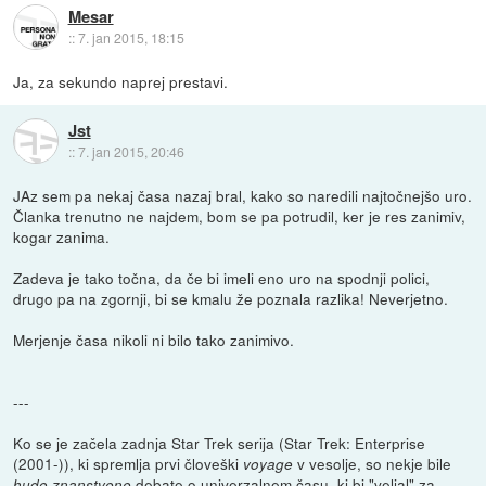
Mesar
::
7. jan 2015, 18:15
Ja, za sekundo naprej prestavi.
Jst
::
7. jan 2015, 20:46
JAz sem pa nekaj časa nazaj bral, kako so naredili najtočnejšo uro.
Članka trenutno ne najdem, bom se pa potrudil, ker je res zanimiv,
kogar zanima.
Zadeva je tako točna, da če bi imeli eno uro na spodnji polici,
drugo pa na zgornji, bi se kmalu že poznala razlika! Neverjetno.
Merjenje časa nikoli ni bilo tako zanimivo.
---
Ko se je začela zadnja Star Trek serija (Star Trek: Enterprise
(2001-)), ki spremlja prvi človeški
v vesolje, so nekje bile
voyage
debate o univerzalnem času, ki bi "veljal" za
hudo znanstvene