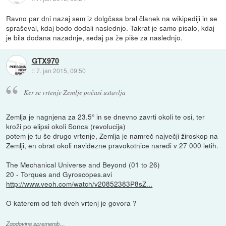
Ravno par dni nazaj sem iz dolgčasa bral članek na wikipediji in se
spraševal, kdaj bodo dodali naslednjo. Takrat je samo pisalo, kdaj
je bila dodana nazadnje, sedaj pa že piše za naslednjo.
GTX970
::
7. jan 2015, 09:50
Ker se vrtenje Zemlje počasi ustavlja
Zemlja je nagnjena za 23.5° in se dnevno zavrti okoli te osi, ter
kroži po elipsi okoli Sonca (revolucija)
potem je tu še drugo vrtenje, Zemlja je namreč največji žiroskop na
Zemlji, en obrat okoli navidezne pravokotnice naredi v 27 000 letih.
The Mechanical Universe and Beyond (01 to 26)
20 - Torques and Gyroscopes.avi
http://www.veoh.com/watch/v20852383P8sZ...
O katerem od teh dveh vrtenj je govora ?
Zgodovina sprememb…