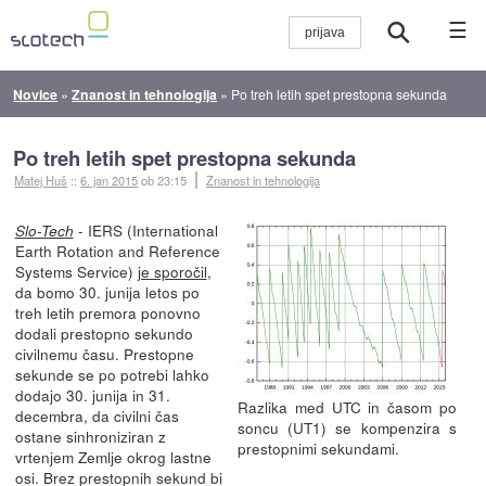
☰
Novice
»
Znanost in tehnologija
»
Po treh letih spet prestopna sekunda
Po treh letih spet prestopna sekunda
Matej Huš
::
6. jan 2015
ob 23:15
Znanost in tehnologija
- IERS (International
Slo-Tech
Earth Rotation and Reference
Systems Service)
je sporočil
,
da bomo 30. junija letos po
treh letih premora ponovno
dodali prestopno sekundo
civilnemu času. Prestopne
sekunde se po potrebi lahko
dodajo 30. junija in 31.
Razlika med UTC in časom po
decembra, da civilni čas
soncu (UT1) se kompenzira s
ostane sinhroniziran z
prestopnimi sekundami.
vrtenjem Zemlje okrog lastne
osi. Brez prestopnih sekund bi