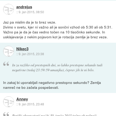
andrejus
::
9. jan 2015, 08:50
Jaz pa mislim da je to brez veze.
živimo v svetu, kjer ni važno ali je sončni vzhod ob 5:30 ali ob 5:31.
Važno pa je da je čas vedno točen na 10 tisočinko sekunde. In
usklajevanje z nekim pojavom kot je rotacija zemlje je brez veze.
Nikec3
::
9. jan 2015, 23:38
In za razliko od prestopnih dni, so lahko prestopne sekunde tudi
negativne (tedaj 23:59:59 umanjka), čeprav jih še ni bilo.
In zakaj bi uporabljali negativno prestopno sekundo? Zemlja
namreč ne bo začela pospeševati.
Anney
::
9. jan 2015, 23:48
Pariški observatorij naj bi 30. junija 2015 točno ob polnoči