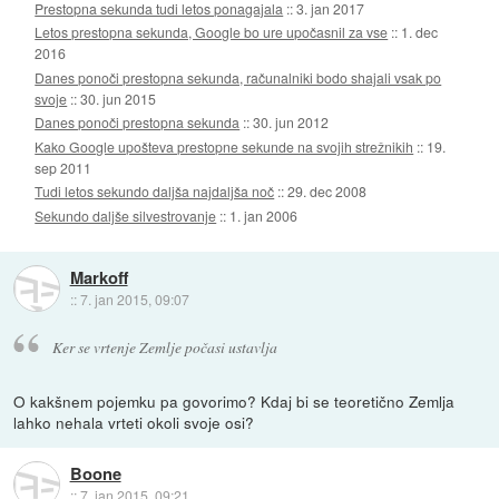
Prestopna sekunda tudi letos ponagajala
::
3. jan 2017
Letos prestopna sekunda, Google bo ure upočasnil za vse
::
1. dec
2016
Danes ponoči prestopna sekunda, računalniki bodo shajali vsak po
svoje
::
30. jun 2015
Danes ponoči prestopna sekunda
::
30. jun 2012
Kako Google upošteva prestopne sekunde na svojih strežnikih
::
19.
sep 2011
Tudi letos sekundo daljša najdaljša noč
::
29. dec 2008
Sekundo daljše silvestrovanje
::
1. jan 2006
Markoff
::
7. jan 2015, 09:07
Ker se vrtenje Zemlje počasi ustavlja
O kakšnem pojemku pa govorimo? Kdaj bi se teoretično Zemlja
lahko nehala vrteti okoli svoje osi?
Boone
::
7. jan 2015, 09:21