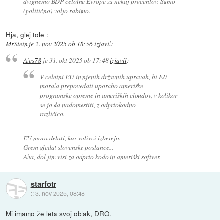
dvignemo BDP celotne Evrope za nekaj procentov. Samo
(politično) voljo rabimo.
Hja, glej tole :
MrStein
je
2. nov 2025 ob 18:56
izjavil
:
Ales78
je
31. okt 2025 ob 17:48
izjavil
:
V celotni EU in njenih državnih upravah, bi EU
morala prepovedati uporabo ameriške
programske opreme in ameriških cloudov, v kolikor
se jo da nadomestiti, z odprtokodno
različico.
EU mora delati, kar volivci izberejo.
Grem gledat slovenske poslance...
Aha, dol jim visi za odprto kodo in ameriški softver.
starfotr
::
3. nov 2025, 08:48
Mi imamo že leta svoj oblak, DRO.