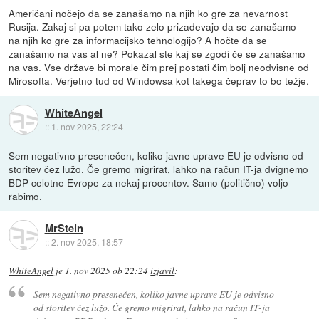
Američani nočejo da se zanašamo na njih ko gre za nevarnost
Rusija. Zakaj si pa potem tako zelo prizadevajo da se zanašamo
na njih ko gre za informacijsko tehnologijo? A hočte da se
zanašamo na vas al ne? Pokazal ste kaj se zgodi če se zanašamo
na vas. Vse države bi morale čim prej postati čim bolj neodvisne od
Mirosofta. Verjetno tud od Windowsa kot takega čeprav to bo težje.
WhiteAngel
::
1. nov 2025, 22:24
Sem negativno presenečen, koliko javne uprave EU je odvisno od
storitev čez lužo. Če gremo migrirat, lahko na račun IT-ja dvignemo
BDP celotne Evrope za nekaj procentov. Samo (politično) voljo
rabimo.
MrStein
::
2. nov 2025, 18:57
WhiteAngel
je
1. nov 2025 ob 22:24
izjavil
:
Sem negativno presenečen, koliko javne uprave EU je odvisno
od storitev čez lužo. Če gremo migrirat, lahko na račun IT-ja