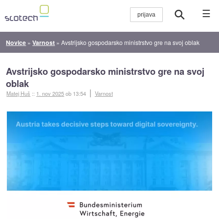
☰
Novice
»
Varnost
»
Avstrijsko gospodarsko ministrstvo gre na svoj oblak
Avstrijsko gospodarsko ministrstvo gre na svoj
oblak
Matej Huš
::
1. nov 2025
ob 13:54
Varnost