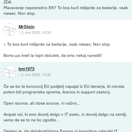
ZDA.
Placevanje neposredno EK? To bos kuril milijarde za bedarije, vsak
mesec. Non stop.
MrStein
::
3. nov 2025, 10:32
> To bos kuril milijarde za bedarije, vsak mesec. Non stop.
Bomo pa imeli ta topli občutek, da smo nekaj naredili!
bm1973
::
3. nov 2025, 10:35
Če se bo ta konzorcij EU podjetij napajal iz EU denarja, bi morala
potem biti programska oprema, licence in support zastonj.
Open source, ali close source, ni važno...
Ampak vsi, ki smo dovolj dolgo v IT svetu, in dovolj dolgo na zemlji,
vemo da se to ne bo zgodilo...
Dejstvo je, da zbirokratizirana Evropa ni sposobna zalaufat IT