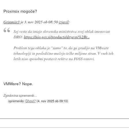
Proxmox mogoče?
Grinmiir3
je
3. nov 2025 ob 08:50
izjavil
:
Sej veste da imajo slovenska ministrstva svoj oblak imenovan
DRO:
https://nio.gov.si/products/drzavni%2Br...
Problem tega oblaka je "samo" to, da ga gradijo na VMware
tehnologiji in posledično mečejo težke miljone stran. V vseh teh
letih niso sposobni postavit rešitve na FOSS osnovi.
VMWare? Nope.
Zgodovina sprememb…
spremenilo:
Ghost7
(
4. nov 2025 ob 09:10
)