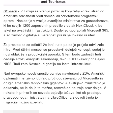
- V Evropi se krepijo pozivi in konkretni koraki stran od
Slo-Tech
ameriške odvisnosti proti domači ali odprtokodni programski
opremi. Naslednje v vrsti je avstrijsko ministrstvo za gospodarstvo,
ki bo svojih 1200 zaposlenih preselilo v oblak NextCloud
, ki bo
tekel na avstrijski infrastrukturi
. Doslej so uporabljali Microsoft 365,
a so zavoljo digitalne suverenosti prešli na lokalno rešitev.
Za prestop so se odločili že lani, nato pa se je projekt odvil zelo
hitro. Pred štirimi meseci so predstavili delujoč koncept, sedaj je
novi oblak že v produkcijski uporabi. S tem bodo zadostili tudi
čedalje strožji evropski zakonodaji, tako GDPR kakor prihajajoči
NIS2. Tudi zato Nextcloud gostijo na lastni infrastrukturi.
Nad evropsko neodvisnostjo pa niso navdušeni v ZDA. Ameriški
diplomati
intenzivno lobirajo
proti oddaljevanju od Microsofta in
drugih ameriških tehnoloških gigantov. A avstrijsko ministrstvo je
dokazalo, ne le da je to možno, temveč da ne traja prav dolgo. V
nekaterih primerih se seveda pojavijo težave, kot ob prestopu
pravosodnega ministrstva na LibreOffice, a z dovolj truda je
migracije možno izpeljati.