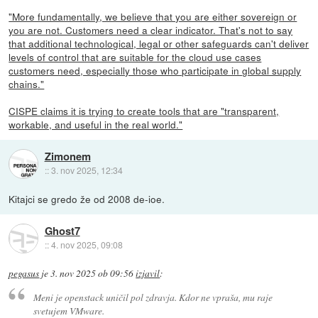
"More fundamentally, we believe that you are either sovereign or
you are not. Customers need a clear indicator. That's not to say
that additional technological, legal or other safeguards can't deliver
levels of control that are suitable for the cloud use cases
customers need, especially those who participate in global supply
chains."
CISPE claims it is trying to create tools that are "transparent,
workable, and useful in the real world."
Zimonem
::
3. nov 2025, 12:34
Kitajci se gredo že od 2008 de-ioe.
Ghost7
::
4. nov 2025, 09:08
pegasus
je
3. nov 2025 ob 09:56
izjavil
:
Meni je openstack uničil pol zdravja. Kdor ne vpraša, mu raje
svetujem VMware.