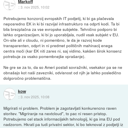
Markoff
::
3. nov 2025, 10:02
Potrebujemo konzorcij evropskih IT podjetij, ki bi ga plačevala
neposredno EK in ki bi razvijal infrastrukturo na odprti kodi. Ta bi
bila brezplačna za vse evropske subjekte. Tehnično podporo bi
lahko organizacijam, ki bi jo uporabljala, nudil vsak subjekt v EU.
On-site ali v cloudu, ni pomembno, le da je razvoj kode
transparenten, odprt in ni predmet političnih mahinacij enega
centra moči (kar EK niti zares ni, saj vidimo, kakšen širok konsenz
potrebuje za vsako pomembnejše vprašanje).
Ne gre se za to, da so Ameri postali sovražniki, vsekakor pa se ne
obnašajo kot naši zavezniki, odvisnost od njih je lahko posledično
dolgoročno problematična.
kow
::
3. nov 2025, 10:08
Migrirati ni problem. Problem je zagotavljati konkurencno raven
storitev. "Migriranje na nextcloud", to pac ni resen pristop.
Potrebujemo cel stack informacijskih tehnologij, ki ga ima EU pod
nadzorom. Hkrati pa tudi privatni sektor, ki bo tekmoval z podjetji iz