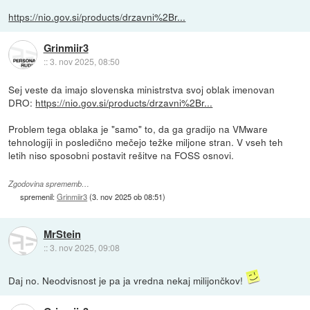
https://nio.gov.si/products/drzavni%2Br...
Grinmiir3
::
3. nov 2025, 08:50
Sej veste da imajo slovenska ministrstva svoj oblak imenovan
DRO:
https://nio.gov.si/products/drzavni%2Br...
Problem tega oblaka je "samo" to, da ga gradijo na VMware
tehnologiji in posledično mečejo težke miljone stran. V vseh teh
letih niso sposobni postavit rešitve na FOSS osnovi.
Zgodovina sprememb…
spremenil:
Grinmiir3
(
3. nov 2025 ob 08:51
)
MrStein
::
3. nov 2025, 09:08
Daj no. Neodvisnost je pa ja vredna nekaj milijončkov!