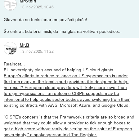
MrStein
::
3. nov 2025, 10:46
Glavno da so funkcionarjem povišali plače!
Še enkrat: kdo bi si misli, da ima glas na volitvah posledice...
Mr.B
::
3. nov 2025, 11:22
Realnost...
EU sovereignty plan accused of helping US cloud giants
Europe's efforts to reduce reliance on US hyperscalers is under
fire from many of the local cloud providers it is designed to help.
he result? European cloud providers will likely score lower than
foreign hyperscalers - an outcome CISPE suggests may be
intentional to help public sector bodies avoid switching from their
existing contracts with AWS, Microsoft Azure, and Google Cloud.
"CISPE's concern is that the Framework's criteria are so broad and
weighted that they could allow a provider to tick enough boxes to
get a high score without really delivering on the spirit of European
sovereignty," a spokesperson told The Register.