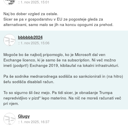
::
1. nov 2025, 15:01
Naj bo dober vzgled za ostale.
Sicer se pa v gospodarstvu v EU ze pogosteje gleda za
alternativami, samo malo se jih na koncu opogumi za prehod.
bbbbbb2024
::
1. nov 2025, 15:06
Mogoče bo še najbolj pripomoglo, ko je Microsoft dal ven
Exchange licenco, ki je samo še na subscription. Ni več možno
imeti (podprt!) Exchange 2019, kibilaufal na lokalni infrastrukturi.
Pa še sodnike mednarodnega sodišča so sankcionirali in (na hitro)
šefu sodišča disablali račun.
To so sigurno šli čez mejo. Pa tidi sicer, je obnašanje Trumpa
nepredvidjivo v pizd* lepo materino. Na nič ne moreš računati več
pri njem.
Glugy
::
1. nov 2025, 16:37