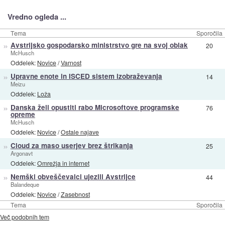
Vredno ogleda ...
Tema
Sporočila
»
Avstrijsko gospodarsko ministrstvo gre na svoj oblak
20
McHusch
Oddelek:
Novice
/
Varnost
»
Upravne enote in ISCED sistem izobraževanja
14
Meizu
Oddelek:
Loža
»
Danska želi opustiti rabo Microsoftove programske
76
opreme
McHusch
Oddelek:
Novice
/
Ostale najave
»
Cloud za maso userjev brez štrikanja
25
Argonavt
Oddelek:
Omrežja in internet
»
Nemški obveščevalci ujezili Avstrijce
44
Balandeque
Oddelek:
Novice
/
Zasebnost
Tema
Sporočila
Več podobnih tem