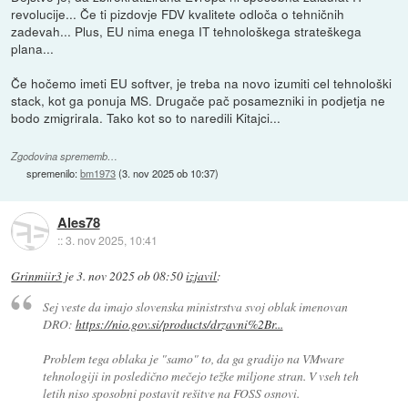
revolucije... Če ti pizdovje FDV kvalitete odloča o tehničnih
zadevah... Plus, EU nima enega IT tehnološkega strateškega
plana...
Če hočemo imeti EU softver, je treba na novo izumiti cel tehnološki
stack, kot ga ponuja MS. Drugače pač posamezniki in podjetja ne
bodo zmigrirala. Tako kot so to naredili Kitajci...
Zgodovina sprememb…
spremenilo:
bm1973
(
3. nov 2025 ob 10:37
)
Ales78
::
3. nov 2025, 10:41
Grinmiir3
je
3. nov 2025 ob 08:50
izjavil
:
Sej veste da imajo slovenska ministrstva svoj oblak imenovan
DRO:
https://nio.gov.si/products/drzavni%2Br...
Problem tega oblaka je "samo" to, da ga gradijo na VMware
tehnologiji in posledično mečejo težke miljone stran. V vseh teh
letih niso sposobni postavit rešitve na FOSS osnovi.