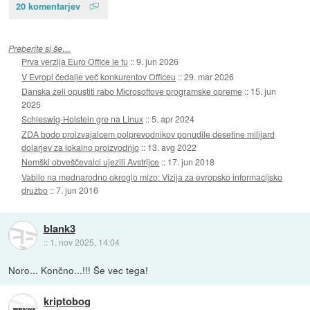
20 komentarjev
Preberite si še…
Prva verzija Euro Office je tu
::
9. jun 2026
V Evropi čedalje več konkurentov Officeu
::
29. mar 2026
Danska želi opustiti rabo Microsoftove programske opreme
::
15. jun
2025
Schleswig-Holstein gre na Linux
::
5. apr 2024
ZDA bodo proizvajalcem polprevodnikov ponudile desetine milijard
dolarjev za lokalno proizvodnjo
::
13. avg 2022
Nemški obveščevalci ujezili Avstrijce
::
17. jun 2018
Vabilo na mednarodno okroglo mizo: Vizija za evropsko informacijsko
družbo
::
7. jun 2016
blank3
::
1. nov 2025, 14:04
Noro... Končno...!!! Še vec tega!
kriptobog