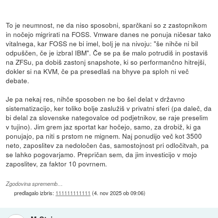
To je neumnost, ne da niso sposobni, sparčkani so z zastopnikom
in nočejo migrirati na FOSS. Vmware danes ne ponuja ničesar tako
vitalnega, kar FOSS ne bi imel, bolj je na nivoju: "še nihče ni bil
odpuščen, če je izbral IBM". Če se pa še malo potrudiš in postaviš
na ZFSu, pa dobiš zastonj snapshote, ki so performančno hitrejši,
dokler si na KVM, če pa presedlaš na bhyve pa sploh ni več
debate.
Je pa nekaj res, nihče sposoben ne bo šel delat v državno
sistematizacijo, ker toliko bolje zaslužiš v privatni sferi (pa daleč, da
bi delal za slovenske nategovalce od podjetnikov, se raje preselim
v tujino). Jim grem jaz sportat kar hočejo, samo, za drobiž, ki ga
ponujajo, pa niti s prstom ne mignem. Naj ponudijo več kot 3500
neto, zaposlitev za nedoločen čas, samostojnost pri odločitvah, pa
se lahko pogovarjamo. Prepričan sem, da jim investicijo v mojo
zaposlitev, za faktor 10 povrnem.
Zgodovina sprememb…
predlagalo izbris:
111111111111
(
4. nov 2025 ob 09:06
)