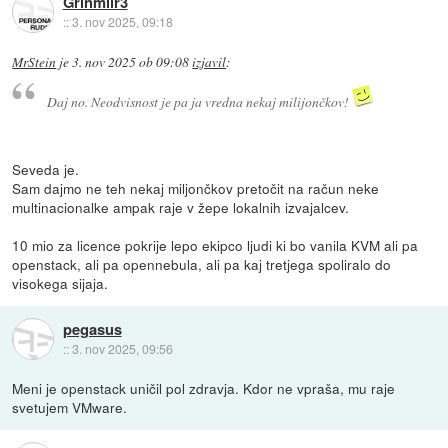
Grinmiir3
::
3. nov 2025, 09:18
MrStein
je
3. nov 2025 ob 09:08
izjavil
:
Daj no. Neodvisnost je pa ja vredna nekaj milijončkov!
Seveda je.
Sam dajmo ne teh nekaj miljončkov pretočit na račun neke
multinacionalke ampak raje v žepe lokalnih izvajalcev.
10 mio za licence pokrije lepo ekipco ljudi ki bo vanila KVM ali pa
openstack, ali pa opennebula, ali pa kaj tretjega spoliralo do
visokega sijaja.
pegasus
::
3. nov 2025, 09:56
Meni je openstack uničil pol zdravja. Kdor ne vpraša, mu raje
svetujem VMware.