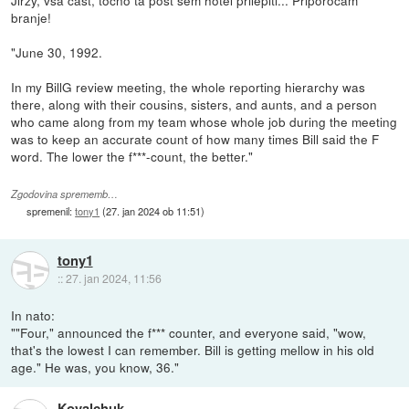
branje!
"June 30, 1992.
In my BillG review meeting, the whole reporting hierarchy was
there, along with their cousins, sisters, and aunts, and a person
who came along from my team whose whole job during the meeting
was to keep an accurate count of how many times Bill said the F
word. The lower the f***-count, the better."
Zgodovina sprememb…
spremenil:
tony1
(
27. jan 2024 ob 11:51
)
tony1
::
27. jan 2024, 11:56
In nato:
""Four," announced the f*** counter, and everyone said, "wow,
that's the lowest I can remember. Bill is getting mellow in his old
age." He was, you know, 36."
Kovalchuk