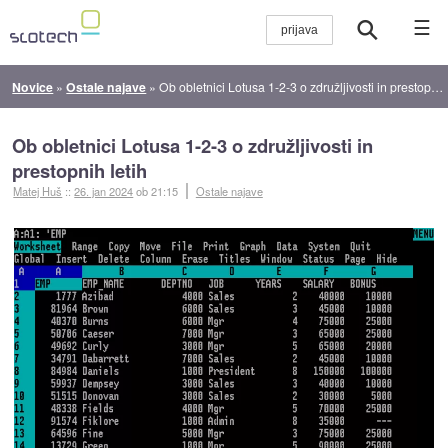
☰
Novice
»
Ostale najave
»
Ob obletnici Lotusa 1-2-3 o združljivosti in prestopnih letih
Ob obletnici Lotusa 1-2-3 o združljivosti in
prestopnih letih
Matej Huš
::
26. jan 2024
ob 21:15
Ostale najave