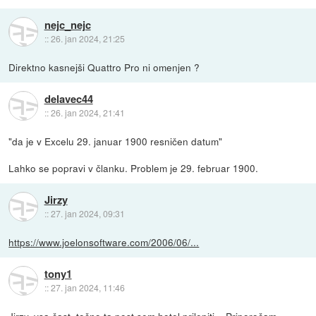
nejc_nejc
::
26. jan 2024, 21:25
Direktno kasnejši Quattro Pro ni omenjen ?
delavec44
::
26. jan 2024, 21:41
"da je v Excelu 29. januar 1900 resničen datum"
Lahko se popravi v članku. Problem je 29. februar 1900.
Jirzy
::
27. jan 2024, 09:31
https://www.joelonsoftware.com/2006/06/...
tony1
::
27. jan 2024, 11:46
Jirzy, vsa čast, točno ta post sem hotel prilepiti... Priporočam