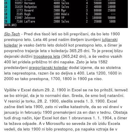
- Pred dva tisoč leti so bili prepričani, da bo leto 1900
Slo-Tech
prestopno leto. Leta 46 pred našim štetjem izumljeni
julijanski
koledar
je vsako četrto leto določil kot prestopno leto, s čimer je
povprečno trajanje leta v koledarju 365,25 dni. To je precej blizu
dejanski dolžini
tropskega leta
(365,242 dni), a še vedno vsakih
400 let pridela približno tri dni napake. Zato je leta 1582
predstavljeni
gregorijanski koledar
dodal izjeme, da so stoletna
leta neprestopna, razen če so deljiva s 400. Leta 1200, 1600 in
2000 so tako prestopna, 1700, 1800 in 1900 pa niso.
Vpišite v Excel datum 29. 2. 1900 in Excel se ne bo pritožil, temveč
se bo strinjal, da je to normalni dan. Sreda, če smo bolj natančni.
V resnici je torku, 28. 2. 1900, sledila sreda 1. 3. 1900. Excel
začne šteti leta 1900, zato ni velike katastrofe, da so vsi dnevi v
januarju in februarju 1900 premaknjeni za en dan v tednu. Obstaja
tudi drug način, kjer Excel kot dan 1 obravnava 1. 1. 1904, s čimer
ta težava odpade. A v Microsoftu so seveda že ob izidu Excela
vedeli, da leto 1900 ni bilo prestopno, pa napaka vztraja še v