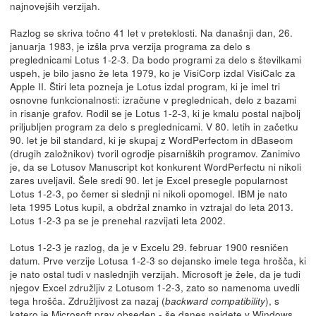
najnovejših verzijah.
Razlog se skriva točno 41 let v preteklosti. Na današnji dan, 26.
januarja 1983, je izšla prva verzija programa za delo s
preglednicami Lotus 1-2-3. Da bodo programi za delo s številkami
uspeh, je bilo jasno že leta 1979, ko je VisiCorp izdal VisiCalc za
Apple II. Štiri leta pozneja je Lotus izdal program, ki je imel tri
osnovne funkcionalnosti: izračune v preglednicah, delo z bazami
in risanje grafov. Rodil se je Lotus 1-2-3, ki je kmalu postal najbolj
priljubljen program za delo s preglednicami. V 80. letih in začetku
90. let je bil standard, ki je skupaj z WordPerfectom in dBaseom
(drugih založnikov) tvoril ogrodje pisarniških programov. Zanimivo
je, da se Lotusov Manuscript kot konkurent WordPerfectu ni nikoli
zares uveljavil. Šele sredi 90. let je Excel presegle popularnost
Lotus 1-2-3, po čemer si slednji ni nikoli opomogel. IBM je nato
leta 1995 Lotus kupil, a obdržal znamko in vztrajal do leta 2013.
Lotus 1-2-3 pa se je prenehal razvijati leta 2002.
Lotus 1-2-3 je razlog, da je v Excelu 29. februar 1900 resničen
datum. Prve verzije Lotusa 1-2-3 so dejansko imele tega hrošča, ki
je nato ostal tudi v naslednjih verzijah. Microsoft je žele, da je tudi
njegov Excel združljiv z Lotusom 1-2-3, zato so namenoma uvedli
tega hrošča. Združljivost za nazaj (
), s
backward compatibility
katero je Microsoft prav obseden -
še danes najdete v Windows