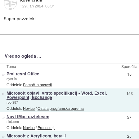
::
29. jan 2024, 08:01
Super povzetek!
Vredno ogleda ...
Tema
Sporočila
»
Prvi resni Office
15
dynr la
Oddelek:
Pomoč in nasveti
»
Microsoft objavil vrsto specifikacij - Word, Excel,
153
Powerpoint, Exchange
root987
Oddelek:
Novice
/
Ostala programska oprema
»
Novi iMac raztelešen
27
nicjasno
Oddelek:
Novice
/
Procesorji
»
Microsoft z Acrylicom, beta 1
25