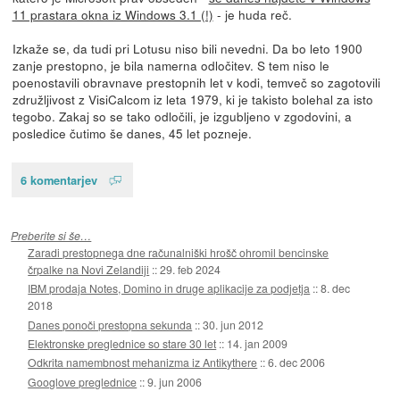
11 prastara okna iz Windows 3.1 (!)
- je huda reč.
Izkaže se, da tudi pri Lotusu niso bili nevedni. Da bo leto 1900
zanje prestopno, je bila namerna odločitev. S tem niso le
poenostavili obravnave prestopnih let v kodi, temveč so zagotovili
združljivost z VisiCalcom iz leta 1979, ki je takisto bolehal za isto
tegobo. Zakaj so se tako odločili, je izgubljeno v zgodovini, a
posledice čutimo še danes, 45 let pozneje.
6 komentarjev
Preberite si še…
Zaradi prestopnega dne računalniški hrošč ohromil bencinske
črpalke na Novi Zelandiji
::
29. feb 2024
IBM prodaja Notes, Domino in druge aplikacije za podjetja
::
8. dec
2018
Danes ponoči prestopna sekunda
::
30. jun 2012
Elektronske preglednice so stare 30 let
::
14. jan 2009
Odkrita namembnost mehanizma iz Antikythere
::
6. dec 2006
Googlove preglednice
::
9. jun 2006