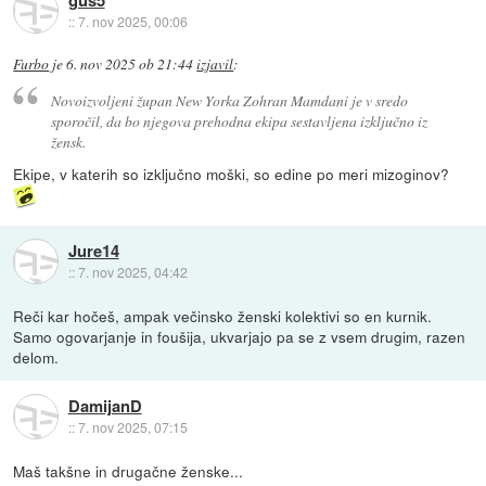
::
7. nov 2025, 00:06
Furbo
je
6. nov 2025 ob 21:44
izjavil
:
Novoizvoljeni župan New Yorka Zohran Mamdani je v sredo
sporočil, da bo njegova prehodna ekipa sestavljena izključno iz
žensk.
Ekipe, v katerih so izključno moški, so edine po meri mizoginov?
Jure14
::
7. nov 2025, 04:42
Reči kar hočeš, ampak večinsko ženski kolektivi so en kurnik.
Samo ogovarjanje in foušija, ukvarjajo pa se z vsem drugim, razen
delom.
DamijanD
::
7. nov 2025, 07:15
Maš takšne in drugačne ženske...