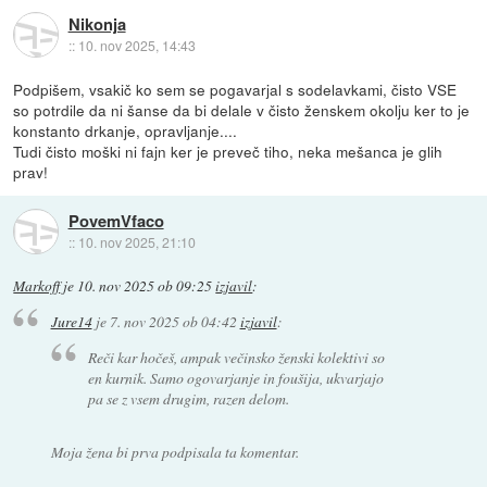
Nikonja
::
10. nov 2025, 14:43
Podpišem, vsakič ko sem se pogavarjal s sodelavkami, čisto VSE
so potrdile da ni šanse da bi delale v čisto ženskem okolju ker to je
konstanto drkanje, opravljanje....
Tudi čisto moški ni fajn ker je preveč tiho, neka mešanca je glih
prav!
PovemVfaco
::
10. nov 2025, 21:10
Markoff
je
10. nov 2025 ob 09:25
izjavil
:
Jure14
je
7. nov 2025 ob 04:42
izjavil
:
Reči kar hočeš, ampak večinsko ženski kolektivi so
en kurnik. Samo ogovarjanje in foušija, ukvarjajo
pa se z vsem drugim, razen delom.
Moja žena bi prva podpisala ta komentar.