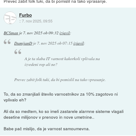
Prevec zabit folk tuki, da bi pomislil na tako vprasanje.
Furbo
::
7. nov 2025, 09:55
BCSman
je
7. nov 2025 ob 09:32
izjavil
:
DamijanD
je
7. nov 2025 ob 07:15
izjavil
:
A je ta slaba IT varnost kakorkoli vplivala na
izvedeni rop ali ne?
Prevec zabit folk tuki, da bi pomislil na tako vprasanje.
To, da so zmanjšali število varnostnikov za 10% zagotovo ni
vplivalo eh?
Ali da so medtem, ko so imeli zastarele alarmne sisteme vlagali
desetine milijonov v prenovo in nove umetnine..
Babe pač mislijo, da je varnost samoumevna.