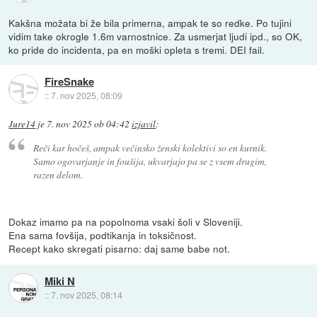
Kakšna možata bi že bila primerna, ampak te so redke. Po tujini
vidim take okrogle 1.6m varnostnice. Za usmerjat ljudi ipd., so OK,
ko pride do incidenta, pa en moški opleta s tremi. DEI fail.
FireSnake
::
7. nov 2025, 08:09
Jure14
je
7. nov 2025 ob 04:42
izjavil
:
Reči kar hočeš, ampak večinsko ženski kolektivi so en kurnik.
Samo ogovarjanje in foušija, ukvarjajo pa se z vsem drugim,
razen delom.
Dokaz imamo pa na popolnoma vsaki šoli v Sloveniji.
Ena sama fovšija, podtikanja in toksičnost.
Recept kako skregati pisarno: daj same babe not.
Miki N
::
7. nov 2025, 08:14