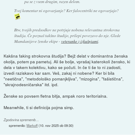
pa se z vsem drugim, razen delom.
Tvoj komentar ni ogovarjanje? Ker falocentriki ne ogovarjajo?
Btw, tvojih predsodkov ne potrjuje nobena relevantna strokovna
študija. Če poznaš takšno študijo, prilepi povezavo do nje. Glede
Mamdanijeve ženske ekipe -
veteranke z izkušnjami
.
Kakšna faking strokovna študija? Bejž delat v dominantna ženska
okolja, potem pa pametuj. Ali še bolje, vprašaj katerokoli žensko, ki
dela v takem kolektivu, kako se počuti. In če ti še to ni zadosti,
izvedi raziskavo kar sam. Veš, zakaj ni nobene? Ker bi bila
"neetična", "metodološko pomanjkljiva", "mizogina", "fašistična",
"skrajnodesničarska" itd. ipd.
Ženske so povsem fletna bitja, ampak noro teritorialna.
Meanwhile, ti si definicija pojma simp.
Zgodovina sprememb…
spremenilo:
Markoff
(
10. nov 2025 ob 09:30
)