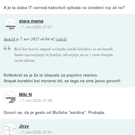
A je ta slaba IT varnost kakorkoli vplivala na izvedeni rop ali ne?
stara mama
::
7. nov 2025, 07:37
Jure14
je
7. nov 2025 ob 04:42
izjavil
:
Reči kar hočeš, ampak večinsko ženski kolektivi so en kurnik.
Samo ogovarjanje in foušija, ukvarjajo pa se z vsem drugim,
razen delom.
Kolikokrat se je že to izkazalo za popolno resnico.
Ampak korektni kot moramo bit, se tega ne sme javno govorit!
Miki N
::
7. nov 2025, 07:38
Govori se, da je geslo od Blufisha "sardina". Probajte.
Jirzy
::
7. nov 2025, 07:41