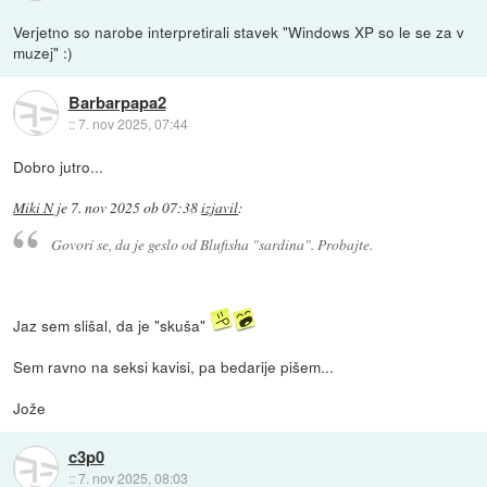
Verjetno so narobe interpretirali stavek "Windows XP so le se za v
muzej" :)
Barbarpapa2
::
7. nov 2025, 07:44
Dobro jutro...
Miki N
je
7. nov 2025 ob 07:38
izjavil
:
Govori se, da je geslo od Blufisha "sardina". Probajte.
Jaz sem slišal, da je "skuša"
Sem ravno na seksi kavisi, pa bedarije pišem...
Jože
c3p0
::
7. nov 2025, 08:03