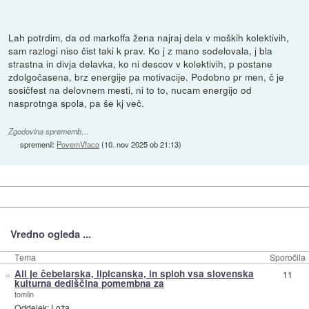
Lah potrdim, da od markoffa žena najraj dela v moških kolektivih,
sam razlogi niso čist taki k prav. Ko j z mano sodelovala, j bla
strastna in divja delavka, ko ni descov v kolektivih, p postane
zdolgočasena, brz energije pa motivacije. Podobno pr men, č je
sosičfest na delovnem mesti, ni to to, nucam energijo od
nasprotnga spola, pa še kj več.
Zgodovina sprememb…
spremenil:
PovemVfaco
(
10. nov 2025 ob 21:13
)
Vredno ogleda ...
Tema
Sporočila
»
Ali je čebelarska, lipicanska, in sploh vsa slovenska
11
kulturna dediščina pomembna za
tomlin
Oddelek:
Loža