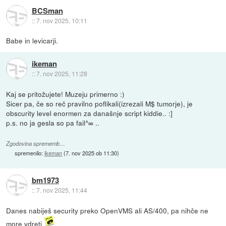
BCSman
::
7. nov 2025, 10:11
Babe in levicarji.
ikeman
::
7. nov 2025, 11:28
Kaj se pritožujete! Muzeju primerno :)
Sicer pa, če so reč pravilno poflikali(izrezali M$ tumorje), je
obscurity level enormen za današnje script kiddie.. :]
p.s. no ja gesla so pa fail^∞ ..
Zgodovina sprememb…
spremenilo:
ikeman
(
7. nov 2025 ob 11:30
)
bm1973
::
7. nov 2025, 11:44
Danes nabiješ security preko OpenVMS ali AS/400, pa nihče ne
more vdreti
.