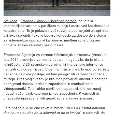
-
Francoski časnik Libération poroča
, da je bila
Slo-Tech
informacijska varnost v pariškem muzeju Louvre več kot desetletje
katastrofalna. To je pokazalo več revizij, a popravljalni ukrepi niso
bili nikoli sprejeti. Tako je Louvre kot geslo za dostop do sistema
za videonadzor uporabljal kar
, medtem ko je program
louvre
podjetja Thales varovalo geslo
.
thales
Francoska Agencija za varnost informacijskih sistemov (Anssi) je
leta 2014 preverjala varnost v Louvru in ugotovila, da je bila ta
luknjičasta. V 26-stranskem poročilu, ki ima oznako interno, so
nanizali kopico ranljivosti. V centralni sistem je bilo moč vdreti že z
navadne delovne postaje, od tam pa ogroziti varnost celotnega
muzeja. Brez večjih težav je bilo moč potvarjati dnevnike dostopa,
dodeljevati dostop karticam zaposlenim in manipulirati z
videoposnetki. To bi lahko storili tudi napadalci, ki bi od zunaj
napadli računalnik katerega izmed zaposlenih. K varnosti ni
prispevala uporaba lahkih gesel, kot sta
in
.
louvre
thales
Leto pozneje je še eno revizijo izvedel INHESJ (
Institut national
) in ugotovil, da
des hautes études de la sécurité et de la justice