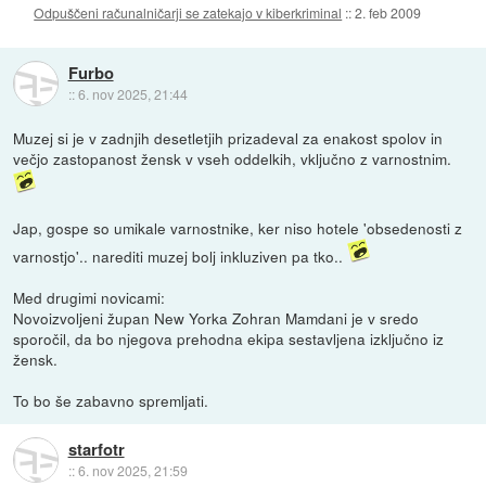
Odpuščeni računalničarji se zatekajo v kiberkriminal
::
2. feb 2009
Furbo
::
6. nov 2025, 21:44
Muzej si je v zadnjih desetletjih prizadeval za enakost spolov in
večjo zastopanost žensk v vseh oddelkih, vključno z varnostnim.
Jap, gospe so umikale varnostnike, ker niso hotele 'obsedenosti z
varnostjo'.. narediti muzej bolj inkluziven pa tko..
Med drugimi novicami:
Novoizvoljeni župan New Yorka Zohran Mamdani je v sredo
sporočil, da bo njegova prehodna ekipa sestavljena izključno iz
žensk.
To bo še zabavno spremljati.
starfotr
::
6. nov 2025, 21:59