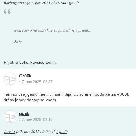
Barbarpapa2
je
7. nov 2025 ob 07:44
izjavil
:
Sem ravno na seksi kavisi, pa bedarije pišem...
Jože
Prijetno seksi kavsico želim.
Cr00k
::
7. nov 2025, 08:37
Tam so vsaj geslo imeli... naši indijanci, so imeli podatke za +800k
državljanov dostopne vsem.
gus5
::
7. nov 2025, 08:45
Jure14
je
7. nov 2025 ob 04:42
izjavil
: