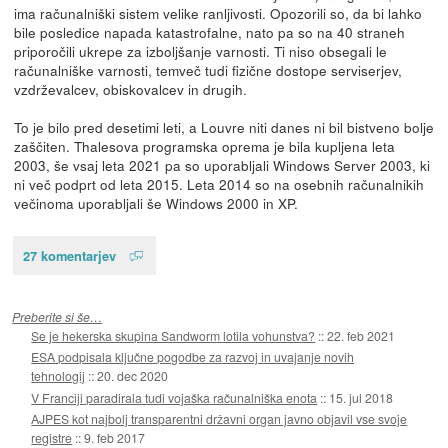
ima računalniški sistem velike ranljivosti. Opozorili so, da bi lahko
bile posledice napada katastrofalne, nato pa so na 40 straneh
priporočili ukrepe za izboljšanje varnosti. Ti niso obsegali le
računalniške varnosti, temveč tudi fizične dostope serviserjev,
vzdrževalcev, obiskovalcev in drugih.
To je bilo pred desetimi leti, a Louvre niti danes ni bil bistveno bolje
zaščiten. Thalesova programska oprema je bila kupljena leta
2003, še vsaj leta 2021 pa so uporabljali Windows Server 2003, ki
ni več podprt od leta 2015. Leta 2014 so na osebnih računalnikih
večinoma uporabljali še Windows 2000 in XP.
27 komentarjev
Preberite si še…
Se je hekerska skupina Sandworm lotila vohunstva?
::
22. feb 2021
ESA podpisala ključne pogodbe za razvoj in uvajanje novih
tehnologij
::
20. dec 2020
V Franciji paradirala tudi vojaška računalniška enota
::
15. jul 2018
AJPES kot najbolj transparentni državni organ javno objavil vse svoje
registre
::
9. feb 2017