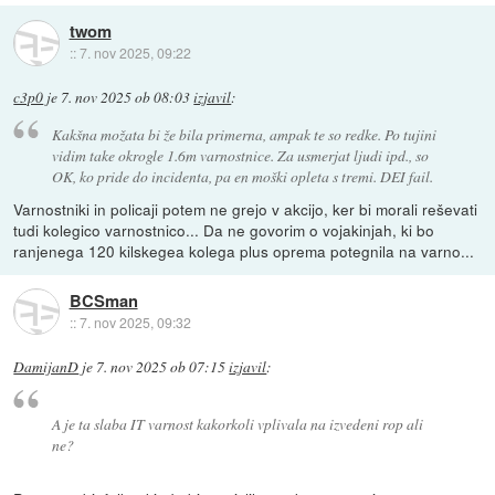
twom
::
7. nov 2025, 09:22
c3p0
je
7. nov 2025 ob 08:03
izjavil
:
Kakšna možata bi že bila primerna, ampak te so redke. Po tujini
vidim take okrogle 1.6m varnostnice. Za usmerjat ljudi ipd., so
OK, ko pride do incidenta, pa en moški opleta s tremi. DEI fail.
Varnostniki in policaji potem ne grejo v akcijo, ker bi morali reševati
tudi kolegico varnostnico... Da ne govorim o vojakinjah, ki bo
ranjenega 120 kilskegea kolega plus oprema potegnila na varno...
BCSman
::
7. nov 2025, 09:32
DamijanD
je
7. nov 2025 ob 07:15
izjavil
:
A je ta slaba IT varnost kakorkoli vplivala na izvedeni rop ali
ne?