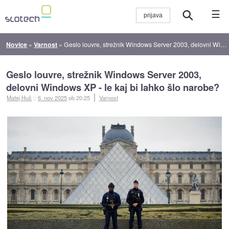
☰
Novice
»
Varnost
»
Geslo louvre, strežnik Windows Server 2003, delovni Windows XP - le kaj bi lahko šlo narobe?
Geslo louvre, strežnik Windows Server 2003,
delovni Windows XP - le kaj bi lahko šlo narobe?
Matej Huš
::
6. nov 2025
ob 20:25
Varnost