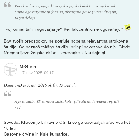
Reči kar hočeš, ampak večinsko ženski kolektivi so en kurnik.
Samo ogovarjanje in foušija, ukvarjajo pa se z vsem drugim,
razen delom.
Tvoj komentar ni ogovarjanje? Ker falocentriki ne ogovarjajo?
Btw, tvojih predsodkov ne potrjuje nobena relevantna strokovna
študija. Če poznaš takšno študijo, prilepi povezavo do nje. Glede
Mamdanijeve ženske ekipe -
veteranke z izkušnjami
.
MrStein
::
7. nov 2025, 09:17
DamijanD
je
7. nov 2025 ob 07:15
izjavil
:
A je ta slaba IT varnost kakorkoli vplivala na izvedeni rop ali
ne?
Seveda. Ključen je bil ravno OS, ki so ga uporabljali pred več kot
10 leti.
Časovne črvine in kisle kumarice.