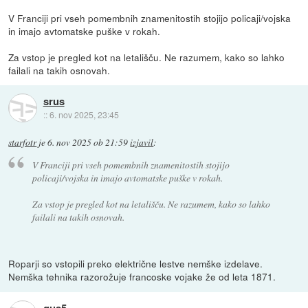
V Franciji pri vseh pomembnih znamenitostih stojijo policaji/vojska
in imajo avtomatske puške v rokah.
Za vstop je pregled kot na letališču. Ne razumem, kako so lahko
failali na takih osnovah.
srus
::
6. nov 2025, 23:45
starfotr
je
6. nov 2025 ob 21:59
izjavil
:
V Franciji pri vseh pomembnih znamenitostih stojijo
policaji/vojska in imajo avtomatske puške v rokah.
Za vstop je pregled kot na letališču. Ne razumem, kako so lahko
failali na takih osnovah.
Roparji so vstopili preko električne lestve nemške izdelave.
Nemška tehnika razorožuje francoske vojake že od leta 1871.
gus5