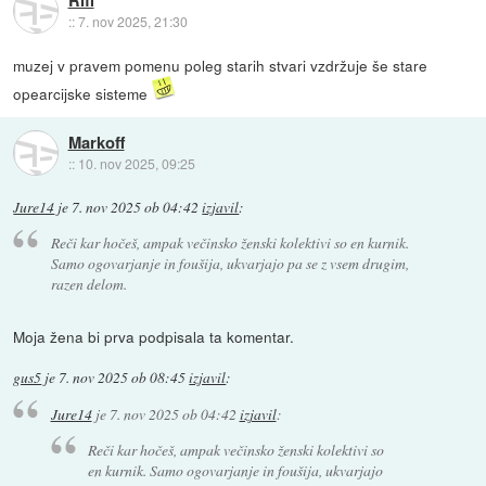
Riff
::
7. nov 2025, 21:30
muzej v pravem pomenu poleg starih stvari vzdržuje še stare
opearcijske sisteme
Markoff
::
10. nov 2025, 09:25
Jure14
je
7. nov 2025 ob 04:42
izjavil
:
Reči kar hočeš, ampak večinsko ženski kolektivi so en kurnik.
Samo ogovarjanje in foušija, ukvarjajo pa se z vsem drugim,
razen delom.
Moja žena bi prva podpisala ta komentar.
gus5
je
7. nov 2025 ob 08:45
izjavil
:
Jure14
je
7. nov 2025 ob 04:42
izjavil
:
Reči kar hočeš, ampak večinsko ženski kolektivi so
en kurnik. Samo ogovarjanje in foušija, ukvarjajo