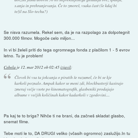
s.anja in prehranjevanja. Če to zmoreš, vsaka čast (le kdaj bi
težil na Slo-techu?)
Se nisva razumela. Rekel sem, da je na razpolago za dolpotegnit
300.000 filmov. Mogoče celo miljon...
In vi bi želeli priti do tega ogromnega fonda z plačilom 1 - 5 evrov
letno. Tu je problem!
Cebela
je
12. mar 2012 ob 02:45
izjavil
:
Človek bi vsa ta jokcanja o piratih še razumel, če bi se kje
karkoli poznalo. Ampak kakor se meni zdi, blockbusterji kasirajo
zmeraj večje vsote po kinematografih, glasbeniki prodajajo
albume v večjih količinah kakor kadarkoli v zgodovini....
Pa kaj te to briga? Nihče ti ne brani, da začneš skladat glasbo,
snemat filme.
Tebe moti le to, DA DRUGI veliko (včasih ogromno) zaslužijo.In tu