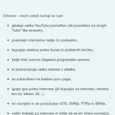
Odvisno - možni ostali razlogi so tudi:
gledajo veliko YouTube posnetkov (ali posnetkov na drugih
"tube" like straneh),
poslušajo internetne radije (in podcaste),
kupujejo vsebine preko itunes in podobnih storitev,
želijo hiter prenos (legalne) programske opreme,
si sinhronizirajo veliko datotek v oblake,
so subscribani na kakšen porn page,
igrajo igre preko interneta (jih kupujejo na internetu, storitve
kot so: steam, itd...),
so razvijalci in se poslužujejo GITa, SVNja, FTPja in SSHja,
veliko brskajo po internetu in želijo da se jim strani normalno