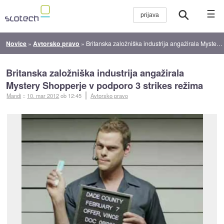
☰
Novice
»
Avtorsko pravo
»
Britanska založniška industrija angažirala Mystery Shopperje v podporo 3 strikes režima
Britanska založniška industrija angažirala
Mystery Shopperje v podporo 3 strikes režima
Mandi
::
10. mar 2012
ob 12:45
Avtorsko pravo