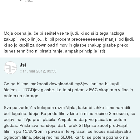
Moja ocena je, če bi seštel vse te ljudi, ki so si iz tega razloga
zakupili večjo linijo... bi bil procent preceeeeeeeeej manjši od ljudi,
ki so jo kupili za download filmov in glasbe (nakup glasbe preko
itunes tehnično ni piratiziranje, ampak princip je isti)
Jst
::
11. mar 2012, 03:53
Če ne bi imel možnosti downloadati mp3jev, lani ne bi kupil ...
štejem ... 17CDjev glasbe. Le to si potem z EAC skopiram v flac in
potem na storage.
Sva pa zadnjič s kolegom razmišljala, kako bi lahko filme naredili
bolj legalne. Ideja: Ko pride film v kino in mine recimo 2 meseca, se
pojavi na TVju proti plačilu. Ampak ne da prvo plačaš in potem
gledaš. Prišla sva na idejo, da bi prek STBja se začel predvajati
film in po 15/20/25min pavza in te vprašal, če hočeš nadaljevati z
ogledom filma, plačaj recimo 5EUR, kar bi se potem poznalo na