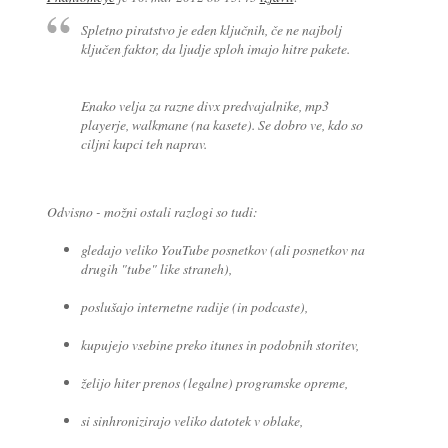
Spletno piratstvo je eden ključnih, če ne najbolj
ključen faktor, da ljudje sploh imajo hitre pakete.
Enako velja za razne divx predvajalnike, mp3
playerje, walkmane (na kasete). Se dobro ve, kdo so
ciljni kupci teh naprav.
Odvisno - možni ostali razlogi so tudi:
gledajo veliko YouTube posnetkov (ali posnetkov na
drugih "tube" like straneh),
poslušajo internetne radije (in podcaste),
kupujejo vsebine preko itunes in podobnih storitev,
želijo hiter prenos (legalne) programske opreme,
si sinhronizirajo veliko datotek v oblake,