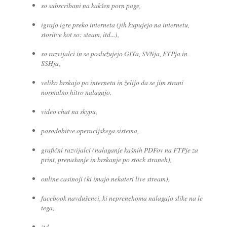
so subscribani na kakšen porn page,
igrajo igre preko interneta (jih kupujejo na internetu,
storitve kot so: steam, itd...),
so razvijalci in se poslužujejo GITa, SVNja, FTPja in
SSHja,
veliko brskajo po internetu in želijo da se jim strani
normalno hitro nalagajo,
video chat na skypu,
posodobitve operacijskega sistema,
grafični razvijalci (nalaganje kašnih PDFov na FTPje za
print, prenašanje in brskanje po stock straneh),
online casinoji (ki imajo nekateri live stream),
facebook navdušenci, ki neprenehoma nalagajo slike na le
tega,
itd...