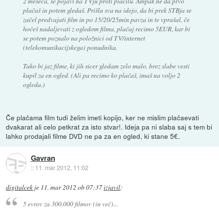
2 meseca, se pojavi na TVju proti plačilu. Ampak ne da prvo
plačaš in potem gledaš. Prišla sva na idejo, da bi prek STBja se
začel predvajati film in po 15/20/25min pavza in te vprašal, če
hočeš nadaljevati z ogledom filma, plačaj recimo 5EUR, kar bi
se potem poznalo na položnici od TV/internet
(telekomunikacijskega) ponudnika.
Tako bi jaz filme, ki jih sicer gledam zelo malo, brez slabe vesti
kupil za en ogled. (Ali pa recimo ko plačaš, imaš na voljo 2
ogleda.)
Če plačama film tudi želim imeti kopijo, ker ne mislim plačaevati
dvakarat ali celo petkrat za isto stvar!. Ideja pa ni slaba saj s tem bi
lahko prodajali filme DVD ne pa za en ogled, ki stane 5€.
Gavran
::
11. mar 2012, 11:02
digitalcek
je
11. mar 2012 ob 07:37
izjavil
:
5 evrov za 300.000 filmov (in več)...