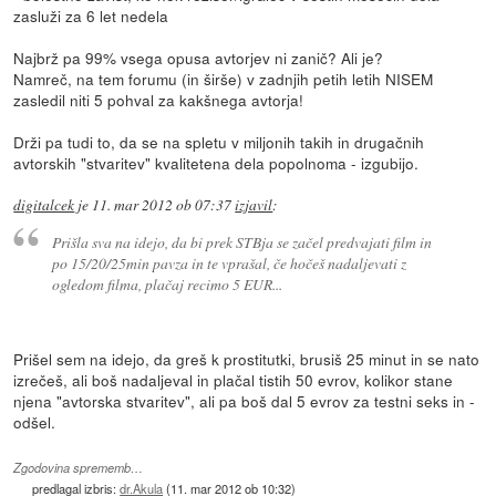
zasluži za 6 let nedela
Najbrž pa 99% vsega opusa avtorjev ni zanič? Ali je?
Namreč, na tem forumu (in širše) v zadnjih petih letih NISEM
zasledil niti 5 pohval za kakšnega avtorja!
Drži pa tudi to, da se na spletu v miljonih takih in drugačnih
avtorskih "stvaritev" kvalitetena dela popolnoma - izgubijo.
digitalcek
je
11. mar 2012 ob 07:37
izjavil
:
Prišla sva na idejo, da bi prek STBja se začel predvajati film in
po 15/20/25min pavza in te vprašal, če hočeš nadaljevati z
ogledom filma, plačaj recimo 5 EUR...
Prišel sem na idejo, da greš k prostitutki, brusiš 25 minut in se nato
izrečeš, ali boš nadaljeval in plačal tistih 50 evrov, kolikor stane
njena "avtorska stvaritev", ali pa boš dal 5 evrov za testni seks in -
odšel.
Zgodovina sprememb…
predlagal izbris:
dr.Akula
(
11. mar 2012 ob 10:32
)