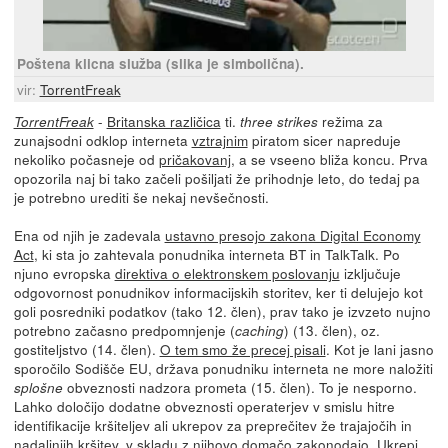
Poštena klicna služba (slika je simbolična).
vir:
TorrentFreak
-
Britanska različica
ti.
režima za
TorrentFreak
three strikes
zunajsodni odklop interneta
vztrajnim
piratom sicer napreduje
nekoliko počasneje od
pričakovanj
, a se vseeno bliža koncu. Prva
opozorila naj bi tako začeli pošiljati že prihodnje leto, do tedaj pa
je potrebno urediti še nekaj nevšečnosti.
Ena od njih je zadevala
ustavno presojo zakona Digital Economy
Act
, ki sta jo zahtevala ponudnika interneta BT in TalkTalk. Po
njuno evropska
direktiva o elektronskem poslovanju
izključuje
odgovornost ponudnikov informacijskih storitev, ker ti delujejo kot
goli posredniki podatkov (tako 12. člen), prav tako je izvzeto nujno
potrebno začasno predpomnjenje (
) (13. člen), oz.
caching
gostiteljstvo (14. člen).
O tem smo že precej pisali
. Kot je lani jasno
sporočilo Sodišče EU, država ponudniku interneta ne more naložiti
obveznosti nadzora prometa (15. člen). To je nesporno.
splošne
Lahko določijo dodatne obveznosti operaterjev v smislu hitre
identifikacije kršiteljev ali ukrepov za preprečitev že trajajočih in
nadaljnjih kršitev, v skladu z njihovo domačo zakonodajo. Ukrepi