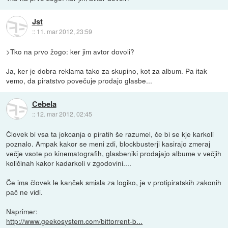
Jst
::
11. mar 2012, 23:59
>Tko na prvo žogo: ker jim avtor dovoli?
Ja, ker je dobra reklama tako za skupino, kot za album. Pa itak
vemo, da piratstvo povečuje prodajo glasbe...
Cebela
::
12. mar 2012, 02:45
Človek bi vsa ta jokcanja o piratih še razumel, če bi se kje karkoli
poznalo. Ampak kakor se meni zdi, blockbusterji kasirajo zmeraj
večje vsote po kinematografih, glasbeniki prodajajo albume v večjih
količinah kakor kadarkoli v zgodovini....
Če ima človek le kanček smisla za logiko, je v protipiratskih zakonih
pač ne vidi.
Naprimer:
http://www.geekosystem.com/bittorrent-b...