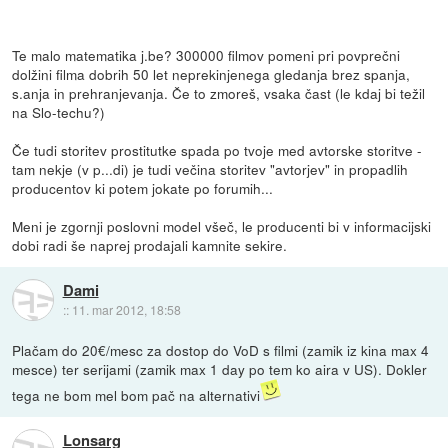
Te malo matematika j.be? 300000 filmov pomeni pri povprečni
dolžini filma dobrih 50 let neprekinjenega gledanja brez spanja,
s.anja in prehranjevanja. Če to zmoreš, vsaka čast (le kdaj bi težil
na Slo-techu?)
Če tudi storitev prostitutke spada po tvoje med avtorske storitve -
tam nekje (v p...di) je tudi večina storitev "avtorjev" in propadlih
producentov ki potem jokate po forumih...
Meni je zgornji poslovni model všeč, le producenti bi v informacijski
dobi radi še naprej prodajali kamnite sekire.
Dami
::
11. mar 2012, 18:58
Plačam do 20€/mesc za dostop do VoD s filmi (zamik iz kina max 4
mesce) ter serijami (zamik max 1 day po tem ko aira v US). Dokler
tega ne bom mel bom pač na alternativi
Lonsarg