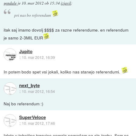
gendale
je
10. mar 2012 ob 15:34
izjavil
:
pri nas bo referendum
itak saj imamo dovolj $$$$ za razne referendume. en referendum
je samo 2-3MIL EUR
Jupito
::
10. mar 2012, 16:39
In potem bodo spet vsi jokali, koliko nas stanejo referendumi.
next_byte
::
10. mar 2012, 16:54
Naj bo referendum :)
SuperVeloce
::
10. mar 2012, 17:46
Izlete v tehnične trgovine enmalo pogrešam na slo-techu. Sem se