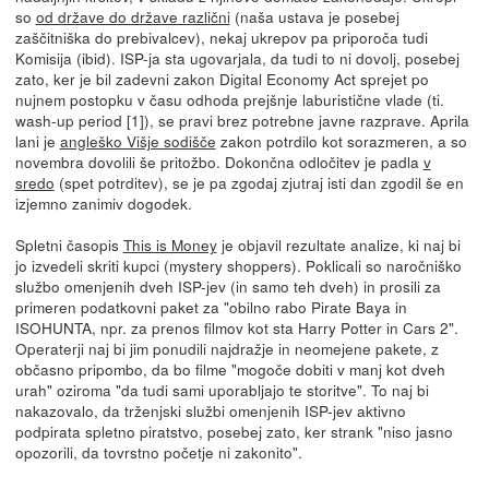
so
od države do države različni
(naša ustava je posebej
zaščitniška do prebivalcev), nekaj ukrepov pa priporoča tudi
Komisija (ibid). ISP-ja sta ugovarjala, da tudi to ni dovolj, posebej
zato, ker je bil zadevni zakon Digital Economy Act sprejet po
nujnem postopku v času odhoda prejšnje laburistične vlade (ti.
wash-up period [1]), se pravi brez potrebne javne razprave. Aprila
lani je
angleško Višje sodišče
zakon potrdilo kot sorazmeren, a so
novembra dovolili še pritožbo. Dokončna odločitev je padla
v
sredo
(spet potrditev), se je pa zgodaj zjutraj isti dan zgodil še en
izjemno zanimiv dogodek.
Spletni časopis
This is Money
je objavil rezultate analize, ki naj bi
jo izvedeli skriti kupci (mystery shoppers). Poklicali so naročniško
službo omenjenih dveh ISP-jev (in samo teh dveh) in prosili za
primeren podatkovni paket za "obilno rabo Pirate Baya in
ISOHUNTA, npr. za prenos filmov kot sta Harry Potter in Cars 2".
Operaterji naj bi jim ponudili najdražje in neomejene pakete, z
občasno pripombo, da bo filme "mogoče dobiti v manj kot dveh
urah" oziroma "da tudi sami uporabljajo te storitve". To naj bi
nakazovalo, da trženjski službi omenjenih ISP-jev aktivno
podpirata spletno piratstvo, posebej zato, ker strank "niso jasno
opozorili, da tovrstno početje ni zakonito".