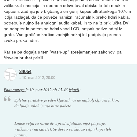
velikokrat nasmejal in obenem odsvetoval obiske le-teh neukim
kupcem. Zadnjič je v bigbangu en genij kupcu ultratankega 107cm
lcdja razlagal, da če poveže namizni računalnik preko hdmi kabla,
potrebuje nujno še analogni audio kabel. In to ne iz priključka DVI
na adapter in potem na hdmi vhod LCD, ampak native hdmi iz
grafe. Vse grafične kartice zadnjih nekaj let podpirajo prenos
zvoka preko hdmi.
Kar se pa dogaja s tem "wash-up" sprejemanjem zakonov, pa
človeka bruhat prisili...
34054
::
10. mar 2012, 20:00
Phantomeye
je
10. mar 2012 ob 15:43
izjavil
:
Spletno piratstvo je eden ključnih, če ne najbolj ključen faktor,
da ljudje sploh imajo hitre pakete.
Enako velja za razne divx predvajalnike, mp3 playerje,
walkmane (na kasete). Se dobro ve, kdo so ciljni kupci teh
naprav.