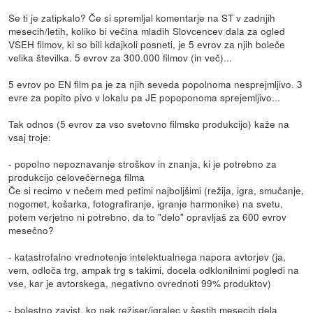
Se ti je zatipkalo? Če si spremljal komentarje na ST v zadnjih
mesecih/letih, koliko bi večina mladih Slovcencev dala za ogled
VSEH filmov, ki so bili kdajkoli posneti, je 5 evrov za njih boleče
velika številka. 5 evrov za 300.000 filmov (in več)...
5 evrov po EN film pa je za njih seveda popolnoma nesprejmljivo. 3
evre za popito pivo v lokalu pa JE popoponoma sprejemljivo...
Tak odnos (5 evrov za vso svetovno filmsko produkcijo) kaže na
vsaj troje:
- popolno nepoznavanje stroškov in znanja, ki je potrebno za
produkcijo celovečernega filma
Če si recimo v nečem med petimi najboljšimi (režija, igra, smučanje,
nogomet, košarka, fotografiranje, igranje harmonike) na svetu,
potem verjetno ni potrebno, da to "delo" opravljaš za 600 evrov
mesečno?
- katastrofalno vrednotenje intelektualnega napora avtorjev (ja,
vem, odloča trg, ampak trg s takimi, docela odklonilnimi pogledi na
vse, kar je avtorskega, negativno ovrednoti 99% produktov)
- bolestno zavist, ko nek režiser/igralec v šestih mesecih dela