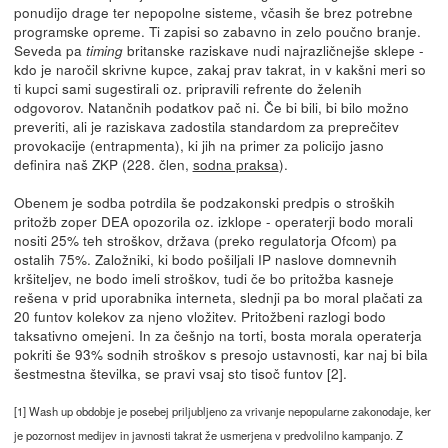
ponudijo drage ter nepopolne sisteme, včasih še brez potrebne
programske opreme. Ti zapisi so zabavno in zelo poučno branje.
Seveda pa
britanske raziskave nudi najrazličnejše sklepe -
timing
kdo je naročil skrivne kupce, zakaj prav takrat, in v kakšni meri so
ti kupci sami sugestirali oz. pripravili refrente do želenih
odgovorov. Natančnih podatkov pač ni. Če bi bili, bi bilo možno
preveriti, ali je raziskava zadostila standardom za preprečitev
provokacije (entrapmenta), ki jih na primer za policijo jasno
definira naš ZKP (228. člen,
sodna praksa
).
Obenem je sodba potrdila še podzakonski predpis o stroških
pritožb zoper DEA opozorila oz. izklope - operaterji bodo morali
nositi 25% teh stroškov, država (preko regulatorja Ofcom) pa
ostalih 75%. Založniki, ki bodo pošiljali IP naslove domnevnih
kršiteljev, ne bodo imeli stroškov, tudi če bo pritožba kasneje
rešena v prid uporabnika interneta, slednji pa bo moral plačati za
20 funtov kolekov za njeno vložitev. Pritožbeni razlogi bodo
taksativno omejeni. In za češnjo na torti, bosta morala operaterja
pokriti še 93% sodnih stroškov s presojo ustavnosti, kar naj bi bila
šestmestna številka, se pravi vsaj sto tisoč funtov [2].
[1] Wash up obdobje je posebej priljubljeno za vrivanje nepopularne zakonodaje, ker
je pozornost medijev in javnosti takrat že usmerjena v predvolilno kampanjo. Z