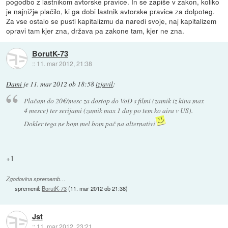
pogodbo z lastnikom avtorske pravice. In se zapiše v zakon, koliko
je najnižje plačilo, ki ga dobi lastnik avtorske pravice za dolpoteg.
Za vse ostalo se pusti kapitalizmu da naredi svoje, naj kapitalizem
opravi tam kjer zna, država pa zakone tam, kjer ne zna.
BorutK-73
::
11. mar 2012, 21:38
Dami
je
11. mar 2012 ob 18:58
izjavil
:
Plačam do 20€/mesc za dostop do VoD s filmi (zamik iz kina max
4 mesce) ter serijami (zamik max 1 day po tem ko aira v US).
Dokler tega ne bom mel bom pač na alternativi
+1
Zgodovina sprememb…
spremenil:
BorutK-73
(
11. mar 2012 ob 21:38
)
Jst
::
11. mar 2012, 23:21