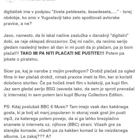
digitalček ima v podpisu "živela petdeseta, šesedeseta,...." - torej
obdobje, ko smo v Yugoslaviji tako zelo spoštovali avtorske
pravice, a ne?
Jaoo, namesto, da bi iskal načine zaslužka v današnji "digitalni"
dobi, se raje oklepaš dinozavrov. Daj mi način, da recimo serijo
gledam naslednji teden ali dan in mi pusti da jo plačam, pa jo bom
plačal!!!
Potem pa
TAKO MI PA NITI PLAČATI NE PUSTITE!!!
jokate o piratstvu.
Sicer pa, kaj je narobe z mojim predlogom? Drobiž plačaš za ogled
filma in ker plačaš drobiž, nimaš pravice imeti ta film, ker si koristil
določeno storitev. Če pa hočeš imeti film v kolekciji, pa kupi film.
Jaz sem gledal serijo BSG (seveda tako, da sem jo sproti prenašal
iz interneta) in sem potem lani kupil Bluray Collectors Edition.
PS: Kdaj poslušaš BBC 6 Music? Tam imajo vsak dan kakšnega
gosta, ki je bolj ali manj popularen in skoraj vsak gost jim pusti
mp3, za katerega potem povejo, da si ga lahko brezplačno
snamete iz interneta oz. njihove (BBC) strani. Včasih gre za
starejše komade, včasih pa za kakšen komad iz še neizdanega
albuma. Le zakaj??? A?