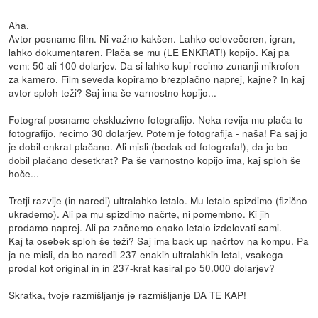
Aha.
Avtor posname film. Ni važno kakšen. Lahko celovečeren, igran,
lahko dokumentaren. Plača se mu (LE ENKRAT!) kopijo. Kaj pa
vem: 50 ali 100 dolarjev. Da si lahko kupi recimo zunanji mikrofon
za kamero. Film seveda kopiramo brezplačno naprej, kajne? In kaj
avtor sploh teži? Saj ima še varnostno kopijo...
Fotograf posname ekskluzivno fotografijo. Neka revija mu plača to
fotografijo, recimo 30 dolarjev. Potem je fotografija - naša! Pa saj jo
je dobil enkrat plačano. Ali misli (bedak od fotografa!), da jo bo
dobil plačano desetkrat? Pa še varnostno kopijo ima, kaj sploh še
hoče...
Tretji razvije (in naredi) ultralahko letalo. Mu letalo spizdimo (fizično
ukrademo). Ali pa mu spizdimo načrte, ni pomembno. Ki jih
prodamo naprej. Ali pa začnemo enako letalo izdelovati sami.
Kaj ta osebek sploh še teži? Saj ima back up načrtov na kompu. Pa
ja ne misli, da bo naredil 237 enakih ultralahkih letal, vsakega
prodal kot original in in 237-krat kasiral po 50.000 dolarjev?
Skratka, tvoje razmišljanje je razmišljanje DA TE KAP!