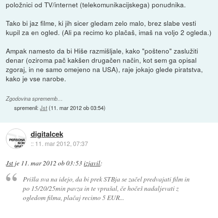
položnici od TV/internet (telekomunikacijskega) ponudnika.
Tako bi jaz filme, ki jih sicer gledam zelo malo, brez slabe vesti
kupil za en ogled. (Ali pa recimo ko plačaš, imaš na voljo 2 ogleda.)
Ampak namesto da bi Hiše razmišljale, kako "pošteno" zaslužiti
denar (oziroma pač kakšen drugačen način, kot sem ga opisal
zgoraj, in ne samo omejeno na USA), raje jokajo glede piratstva,
kako je vse narobe.
Zgodovina sprememb…
spremenil:
Jst
(
11. mar 2012 ob 03:54
)
digitalcek
::
11. mar 2012, 07:37
Jst
je
11. mar 2012 ob 03:53
izjavil
:
Prišla sva na idejo, da bi prek STBja se začel predvajati film in
po 15/20/25min pavza in te vprašal, če hočeš nadaljevati z
ogledom filma, plačaj recimo 5 EUR...