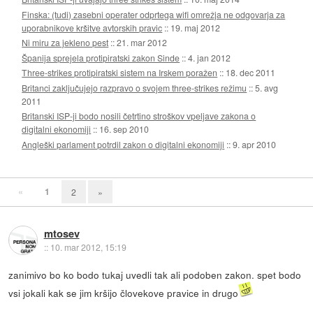
Finska: (tudi) zasebni operater odprtega wifi omrežja ne odgovarja za
uporabnikove kršitve avtorskih pravic
::
19. maj 2012
Ni miru za jekleno pest
::
21. mar 2012
Španija sprejela protipiratski zakon Sinde
::
4. jan 2012
Three-strikes protipiratski sistem na Irskem poražen
::
18. dec 2011
Britanci zaključujejo razpravo o svojem three-strikes režimu
::
5. avg
2011
Britanski ISP-ji bodo nosili četrtino stroškov vpeljave zakona o
digitalni ekonomiji
::
16. sep 2010
Angleški parlament potrdil zakon o digitalni ekonomiji
::
9. apr 2010
«
1
2
»
mtosev
::
10. mar 2012, 15:19
zanimivo bo ko bodo tukaj uvedli tak ali podoben zakon. spet bodo
vsi jokali kak se jim kršijo človekove pravice in drugo