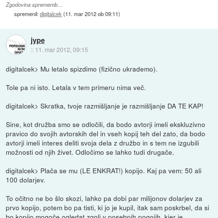
Zgodovina sprememb…
spremenil:
digitalcek
(
11. mar 2012 ob 09:11
)
jype
::
11. mar 2012, 09:15
digitalcek> Mu letalo spizdimo (fizično ukrademo).
Tole pa ni isto. Letala v tem primeru nima več.
digitalcek> Skratka, tvoje razmišljanje je razmišljanje DA TE KAP!
Sine, kot družba smo se odločili, da bodo avtorji imeli ekskluzivno
pravico do svojih avtorskih del in vseh kopij teh del zato, da bodo
avtorji imeli interes deliti svoja dela z družbo in s tem ne izgubili
možnosti od njih živet. Odločimo se lahko tudi drugače.
digitalcek> Plača se mu (LE ENKRAT!) kopijo. Kaj pa vem: 50 ali
100 dolarjev.
To očitno ne bo šlo skozi, lahko pa dobi par milijonov dolarjev za
prvo kopijo, potem bo pa tisti, ki jo je kupil, itak sam poskrbel, da si
bo kopijo mogoče ogledat zgolj v posebnih pogojih, kjer je