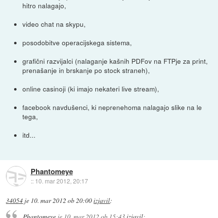
hitro nalagajo,
video chat na skypu,
posodobitve operacijskega sistema,
grafični razvijalci (nalaganje kašnih PDFov na FTPje za print,
prenašanje in brskanje po stock straneh),
online casinoji (ki imajo nekateri live stream),
facebook navdušenci, ki neprenehoma nalagajo slike na le
tega,
itd...
Phantomeye
::
10. mar 2012, 20:17
34054
je
10. mar 2012 ob 20:00
izjavil
:
Phantomeye
je
10. mar 2012 ob 15:43
izjavil
: