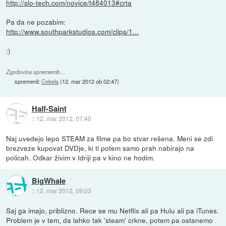
http://slo-tech.com/novice/t484013#crta
Pa da ne pozabim:
http://www.southparkstudios.com/clips/1...
:)
Zgodovina sprememb…
spremenil:
Cebela
(
12. mar 2012 ob 02:47
)
Half-Saint
::
12. mar 2012, 07:40
Naj uvedejo lepo STEAM za filme pa bo stvar rešena. Meni se zdi
brezveze kupovat DVDje, ki ti potem samo prah nabirajo na
policah. Odkar živim v Idriji pa v kino ne hodim.
BigWhale
::
12. mar 2012, 09:03
Saj ga imajo, priblizno. Rece se mu Netflix ali pa Hulu ali pa iTunes.
Problem je v tem, da lahko tak 'steam' crkne, potem pa ostanemo