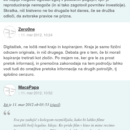
reproduciranje nemogoče (in si tako zagotovil povrnitev investicije).
Skratka, nič bistveno ne bo drugače kot danes, če se družba
odloči, da avtorske pravice ne prizna.
Zero0ne
::
11. mar 2012, 10:24
Digitalček, ne ločiš med krajo in kopiranjem. Kraja je samo fizični
odvzem originala, in nič drugega. Debata gre o tem, če bi morali
kopiranje tretirati kot zločin. Po mojem ne, ker gre le za prost
pretok informacij, in premočna zakonodaja na tem področju lahko
vodi tudi do omejitve pretoka informacije na drugih potročjih, tj
splošno cenzuro.
MacaPapa
::
11. mar 2012, 10:52
Jst
je
11. mar 2012 ob 03:53
izjavil
:
Sva pa zadnjič s kolegom razmišljala, kako bi lahko filme
naredili bolj legalne. Ideja: Ko pride film v kino in mine recimo