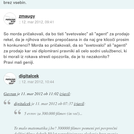
brez vsebin.
zmaugy
::
12. mar 2012, 09:41
So morda pričakovali, da bo tisti "svetovalec" ali "agent" za prodajo
rekel, da je njihova storitev prepočasna in da naj gre klicoči prosim
h konkurenci? Morda so pričakovali, da so "svetovalci" ali "agenti"
za prodajo kar vsi diplomirani pravniki ali celo sodni uslužbenci, ki
bi morali iz rokava stresti opozorila, da je to nezakonito?
Pravi mali geniji.
digitalcek
::
12. mar 2012, 10:44
Gavran
je
11. mar 2012 ob 11:02
izjavil
:
digitalcek
je
11. mar 2012 ob 07:37
izjavil
:
5 evrov za 300.000 filmov (in več)...
Te malo matematika j.be? 300000 filmov pomeni pri povprečni
dolžini filma dobrih 50 let neprekinjenega gledanja brez spanja,