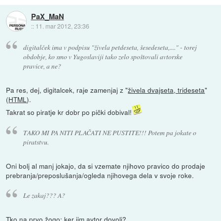
PaX_MaN
::
11. mar 2012, 23:36
digitalček ima v podpisu "živela petdeseta, šesedeseta,...." - torej
obdobje, ko smo v Yugoslaviji tako zelo spoštovali avtorske
pravice, a ne?
Pa res, dej, digitalcek, raje zamenjaj z "
živela dvajseta, trideseta
"
(
HTML
).
Takrat so piratje kr dobr po pički dobival!
TAKO MI PA NITI PLAČATI NE PUSTITE!!! Potem pa jokate o
piratstvu.
Oni bolj al manj jokajo, da si vzemate njihovo pravico do prodaje
prebranja/preposlušanja/ogleda njihovega dela v svoje roke.
Le zakaj??? A?
Tko na prvo žogo: ker jim avtor dovoli?