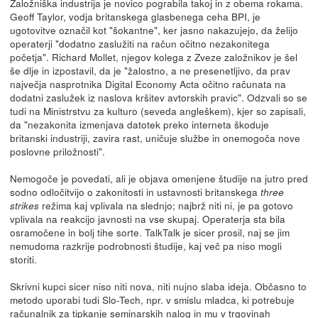
Založniška industrija je novico pograbila takoj in z obema rokama.
Geoff Taylor, vodja britanskega glasbenega ceha BPI, je
ugotovitve označil kot "šokantne", ker jasno nakazujejo, da želijo
operaterji "dodatno zaslužiti na račun očitno nezakonitega
početja". Richard Mollet, njegov kolega z Zveze založnikov je šel
še dlje in izpostavil, da je "žalostno, a ne presenetljivo, da prav
največja nasprotnika Digital Economy Acta očitno računata na
dodatni zaslužek iz naslova kršitev avtorskih pravic". Odzvali so se
tudi na Ministrstvu za kulturo (seveda angleškem), kjer so zapisali,
da "nezakonita izmenjava datotek preko interneta škoduje
britanski industriji, zavira rast, uničuje službe in onemogoča nove
poslovne priložnosti".
Nemogoče je povedati, ali je objava omenjene študije na jutro pred
sodno odločitvijo o zakonitosti in ustavnosti britanskega
three
režima kaj vplivala na slednjo; najbrž niti ni, je pa gotovo
strikes
vplivala na reakcijo javnosti na vse skupaj. Operaterja sta bila
osramočene in bolj tihe sorte. TalkTalk je sicer prosil, naj se jim
nemudoma razkrije podrobnosti študije, kaj več pa niso mogli
storiti.
Skrivni kupci sicer niso niti nova, niti nujno slaba ideja. Občasno to
metodo uporabi tudi Slo-Tech, npr. v smislu mladca, ki potrebuje
računalnik za tipkanje seminarskih nalog in mu v trgovinah