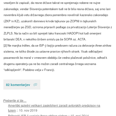
veseljem bi zapisali, da resne države takrat ne sprejemajo nobene ne nujne
zakonodaje, vendar Slovenija potemtakem tudi ne bi bila resna država, saj smo lani
novembra kljub vetu državnega zbora pomembno novelirali kazensko zakonodajo
(ZKP in KZ), uzakonili domnevo krivde tajkunov po ZOPNI in tajkunskih
menedžerjev po ZGD, oziroma pripravili podlago za privatizacijo Loterije Slovenije z
ZLPLS. Na ta način so bili sprejeti tako francoski HADOPI kot tudi omenjeni
britanski DEA, v nekoliko širšem smislu pa še SOPA oz. ACTA.
[2] Ne manjka trditev, da se ISP-ji bojijo predvsem računa za delovanje
three strikes
sistema, ne toliko škode za ustavne pravice njihovih strank. Vsak odklopljeni
posameznik bo moral v vmesnem obdobju še vedno plačevati položnice, odhod k
drugemu operaterju pa ne bo možen zaradi centralnega črnega seznama
"odklopljenih". Podobno velja v Franciji.
82 komentarjev
Preberite si še…
Ameriški spletni velikani zaskrbljeni zaradi avtorskih predpisov na
tujem
::
10. nov 2019
Britanski ISP-ji uvajajo three strikes sistem
::
10. maj 2014