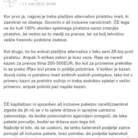
::
11. mar 2012, 20:06
Kor prvo ja, najprej je treba plačljivo alternativo piratstvu imeti, ki
zaenkrat ne obstaja. Govorim o all inclusive naročninah. ČE tega
ne bo tudi 100% ukinitev spletnega piratstva samo zmanjša
piratstvo, še vedno so tu mediji za prenos, ter za bolj tehnično
vešče freenetu podobne zadeve.
Kot drugo, ko bo enkrat plačljiva alternativa v teku sem ZA boj proti
piratstvu. Ampak 3-strikes zakon je brez veze. Raje se naredi
kazen za prenos filma 200-500EUR, tko kot za prometne prekrške
in se preko IPjev lovi pirate in pošilja položnice. V kolikor je kazen
dovolj nizka ni potrebno imeti striktnih sodnih postopkov, tako kot v
primeru kazni za prehitro vožnjo ni treba sodnikov vpletat v večini
primerov, ampak policist pač napiše kazen.
ČE kapitalizen ni sposoben all inclusive paketov nareiti(zaenkrat
zlgeda da jih ni) se v to vplete država in sprejme ustrezno
zakonodajo, da bodisi potencialnim agencijam omogoči, da take
pakete ponudijo, bodisi se država sam tega loti.
Najbolje bi bilo, da se uzakoni, da lahko katerokoli podjetje začne
ponujat all inclusive pakete, brez potrebe, da podpiše katerokoli