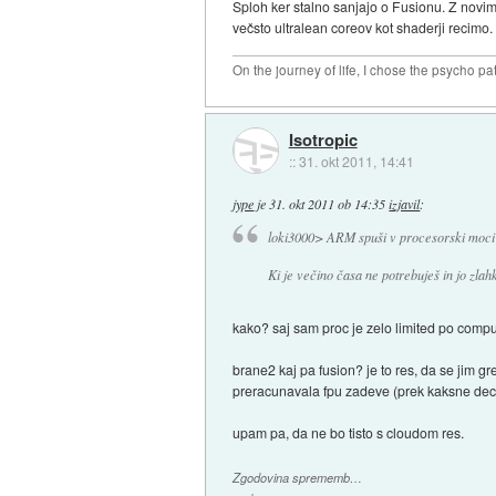
Sploh ker stalno sanjajo o Fusionu. Z nov
večsto ultralean coreov kot shaderji recimo.
On the journey of life, I chose the psycho pa
Isotropic
::
31. okt 2011, 14:41
jype
je
31. okt 2011 ob 14:35
izjavil
:
loki3000> ARM spuši v procesorski moci
Ki je večino časa ne potrebuješ in jo zlahk
kako? saj sam proc je zelo limited po compute
brane2 kaj pa fusion? je to res, da se jim gr
preracunavala fpu zadeve (prek kaksne dec
upam pa, da ne bo tisto s cloudom res.
Zgodovina sprememb…