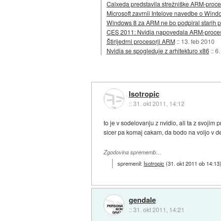
Calxeda predstavila strežniške ARM-proces
Microsoft zavrnil Intelove navedbe o Win
Windows 8 za ARM ne bo podpiral starih 
CES 2011: Nvidia napovedala ARM-proceso
Štirijedrni procesorji ARM
::
13. feb 2010
Nvidia se spogleduje z arhitekturo x86
::
6.
Isotropic
::
31. okt 2011, 14:12
to je v sodelovanju z nvidio, ali ta z svojim
sicer pa komaj cakam, da bodo na voljo v d
Zgodovina sprememb…
spremenil:
Isotropic
(
31. okt 2011 ob 14:13
gendale
::
31. okt 2011, 14:21