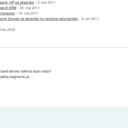
orje, HP pa strežnike
::
2. nov 2011
dows 8 ARM
::
20. maj 2011
programov
::
19. maj 2011
rje Denver za strežnike (in namizne računalnike)
::
6. jan 2011
 mar 2009
 project denver odkriva toplo vodo?
esktop segmentu ja.
)