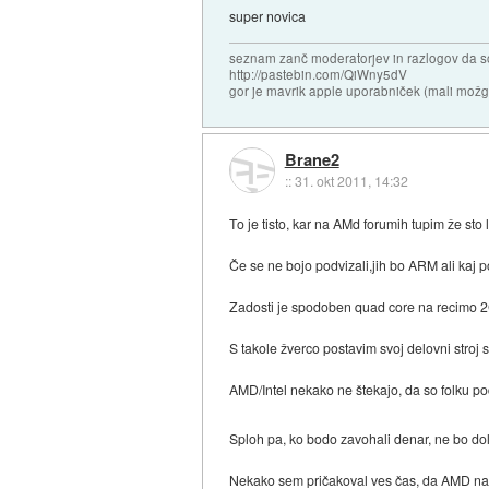
super novica
seznam zanč moderatorjev in razlogov da s
http://pastebin.com/QiWny5dV
gor je mavrik apple uporabniček (mali možga
Brane2
::
31. okt 2011, 14:32
To je tisto, kar na AMd forumih tupim že sto l
Če se ne bojo podvizali,jih bo ARM ali kaj p
Zadosti je spodoben quad core na recimo 2
S takole žverco postavim svoj delovni stroj
AMD/Intel nekako ne štekajo, da so folku po
Sploh pa, ko bodo zavohali denar, ne bo do
Nekako sem pričakoval ves čas, da AMD na s