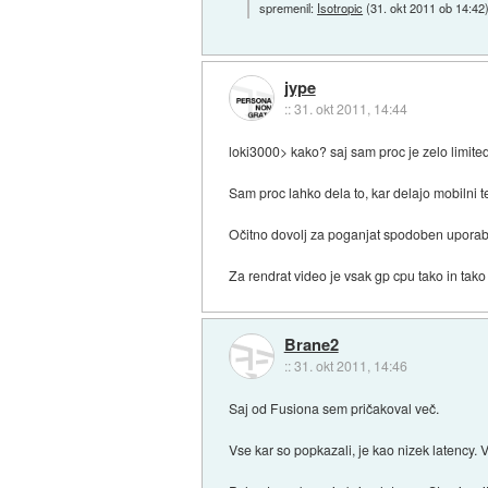
spremenil:
Isotropic
(
31. okt 2011 ob 14:42
jype
::
31. okt 2011, 14:44
loki3000> kako? saj sam proc je zelo limited
Sam proc lahko dela to, kar delajo mobilni te
Očitno dovolj za poganjat spodoben uporabn
Za rendrat video je vsak gp cpu tako in tako
Brane2
::
31. okt 2011, 14:46
Saj od Fusiona sem pričakoval več.
Vse kar so popkazali, je kao nizek latency. V