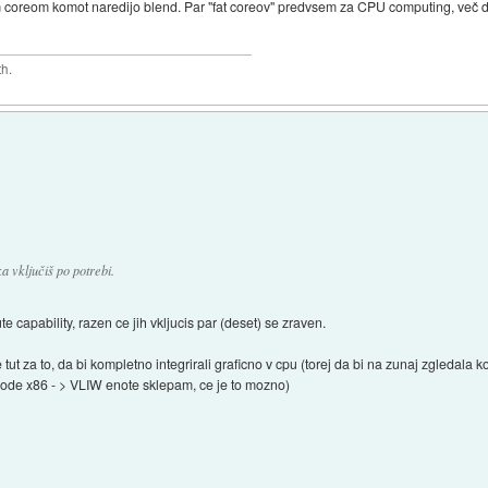
im coreom komot naredijo blend. Par "fat coreov" predvsem za CPU computing, več
th.
a vključiš po potrebi.
 capability, razen ce jih vkljucis par (deset) se zraven.
e tut za to, da bi kompletno integrirali graficno v cpu (torej da bi na zunaj zgledala 
ode x86 - > VLIW enote sklepam, ce je to mozno)