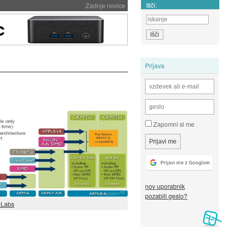
Išči:
Zadnje novice
Prijava
Zapomni si me
nov uporabnik
pozabili geslo?
t Labs