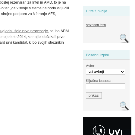
oslej rezerviran za Intel in AMD, to je na
iten, ga v svoje sisteme ne bodo vključili.
Hitre funkcije
 strojno podporo za šifriranje AES,
seznam tem
 ugledali šele prve procesorje
, saj bo ARM
no je leto 2014, ko naj bi dočakali prve
ard prvi kandidat
, ki bo svojih strežnikih
Posebni izpisi
Avtor:
Ključna beseda: