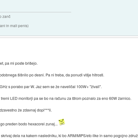
o zanč
ni in mali penis)
et, pa mi poste brišejo.
odobnega šišnilo po desni. Pa ni treba, da ponudi višje hitrosti.
GHz s porabo par W. Jaz sem se že naveličal 100W+ "živali".
 s tremi LED monitorji pa se bo na računu za štrom poznalo za eno 60W žarnico.
dzavestno že zdavnaj dopi***li.
lgo preden bodo hexacorei zunaj...
krivaj dela na kakem nasledniku, ki bo ARM/MIPS/etc-like in samo pogojno združlj