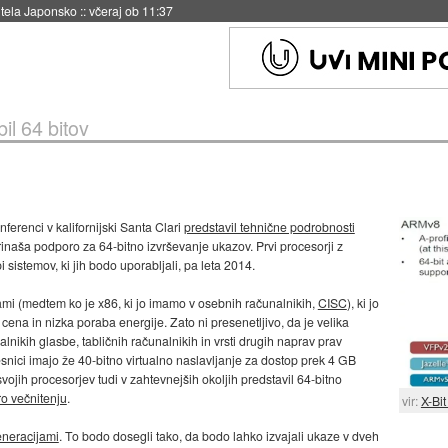
hitela Japonsko
::
včeraj ob 11:37
l 64 bitov
ferenci v kalifornijski Santa Clari
predstavil tehnične podrobnosti
rinaša podporo za 64-bitno izvrševanje ukazov. Prvi procesorji z
 sistemov, ki jih bodo uporabljali, pa leta 2014.
rami (medtem ko je x86, ki jo imamo v osebnih računalnikih,
CISC
), ki jo
 cena in nizka poraba energije. Zato ni presenetljivo, da je velika
lnikih glasbe, tabličnih računalnikih in vrsti drugih naprav prav
resnici imajo že 40-bitno virtualno naslavljanje za dostop prek 4 GB
vojih procesorjev tudi v zahtevnejših okoljih predstavil 64-bitno
o večnitenju
.
vir:
X-Bi
generacijami
. To bodo dosegli tako, da bodo lahko izvajali ukaze v dveh