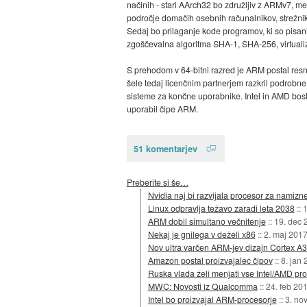
načinih - stari AArch32 bo združljiv z ARMv7, med
področje domačih osebnih računalnikov, strežniko
Sedaj bo prilaganje kode programov, ki so pisani
zgoščevalna algoritma SHA-1, SHA-256, virtual
S prehodom v 64-bitni razred je ARM postal resn
šele tedaj licenčnim partnerjem razkril podrobne 
sisteme za končne uporabnike. Intel in AMD bosta
uporabil čipe ARM.
51 komentarjev
Preberite si še…
Nvidia naj bi razvijala procesor za namizn
Linux odpravlja težavo zaradi leta 2038
::
1
ARM dobil simultano večnitenje
::
19. dec 
Nekaj je gnilega v deželi x86
::
2. maj 201
Nov ultra varčen ARM-jev dizajn Cortex A
Amazon postal proizvajalec čipov
::
8. jan
Ruska vlada želi menjati vse Intel/AMD pr
MWC: Novosti iz Qualcomma
::
24. feb 20
Intel bo proizvajal ARM-procesorje
::
3. no