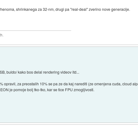
henoma, shrinkanega za 32-nm, drugi pa "real-deal" zverino nove generacije.
th.
B, buldo/ kako bos delal rendering videov itd...
0% opravil, za preostalih 10% se pa ze da kaj narediti (ze omenjena cuda, cloud alp
EON je pomoje bolj tko-tko, kar se tice FPU zmogljivosti.
)