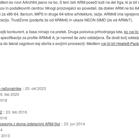
tem ko novi AArch64 jasno ne bo. S tem želi ARM poseči tudi na del trga, ki je bil d
v in podatkovnih centrov. Mnogi proizvajalci so povedali, da dokler ARM ne bo 64-b
 za x86-64, Itanium, MIPS in druge 64-bitne arhitekture, lažje. ARMv8 ima vgrajeno
izacijo, TrustZone (podprta že od ARMv6) in ukaze NEON SIMD (že od ARMv7).
ejši konkurent, a časa nimajo na pretek. Druga polovica prihodnjega leta,
ko naj bi
specifikacije za profile ARMv8 A, je namreč še zelo oddaljena. Še dosti bolj oddalje
 do takrat zagotovo kaj storila s svojimi procesorji. Medtem
naj bi bil Hewlett-Pack
e računalnike
::
25. okt 2023
6. feb 2020
2018
7
32
::
23. feb 2016
 2016
ocesorje z doma izdelanimi ARM čipi
::
23. jun 2014
14
v 2013