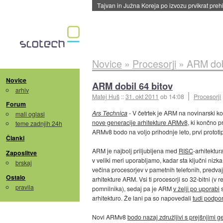
Tajvan in Južna Koreja po izvozu prvikrat pre
Novice
»
Procesorji
»
ARM dobi
Novice
ARM dobil 64 bitov
arhiv
Matej Huš
::
31. okt 2011
ob 14:08
Procesorji
Forum
Ars Technica
- V četrtek je ARM na novinarski kon
mali oglasi
nove generacije arhitekture ARMv8
, ki končno p
teme zadnjih 24h
ARMv8 bodo na voljo prihodnje leto, prvi prototipi
Članki
ARM je najbolj priljubljena med
RISC
-arhitektu
Zaposlitve
v veliki meri uporabljamo, kadar sta ključni nizka
brskaj
večina procesorjev v pametnih telefonih, predvaja
Ostalo
arhitekture ARM. Vsi ti procesorji so 32-bitni (v 
pravila
pomnilnika), sedaj pa je ARM
v želji po uporabi
s
arhitekturo. Že lani pa so napovedali
tudi podpor
Novi ARMv8
bodo nazaj združljivi s prejšnjimi 