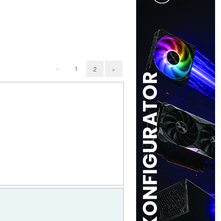
«
1
2
»