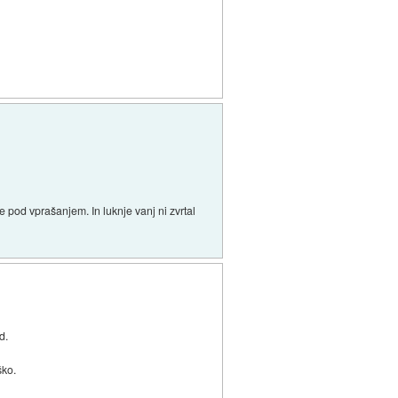
 pod vprašanjem. In luknje vanj ni zvrtal
d.
ško.