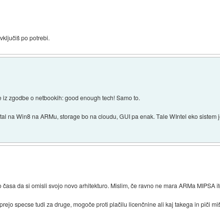
vključiš po potrebi.
nte iz zgodbe o netbookih: good enough tech! Samo to.
tal na Win8 na ARMu, storage bo na cloudu, GUI pa enak. Tale WIntel eko sistem je
ko časa da si omisli svojo novo arhitekturo. Mislim, če ravno ne mara ARMa MIPSA it
ejo specse tudi za druge, mogoče proti plačilu licenčnine ali kaj takega in piči mi