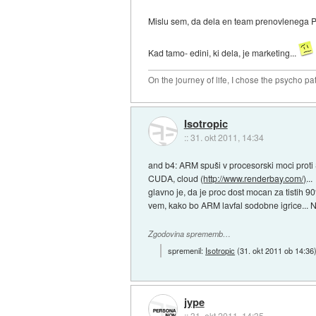
Mislu sem, da dela en team prenovlenega P
Kad tamo- edini, ki dela, je marketing...
On the journey of life, I chose the psycho pa
Isotropic
::
31. okt 2011, 14:34
and b4: ARM spuši v procesorski moci proti S
CUDA, cloud (
http://www.renderbay.com/)
...
glavno je, da je proc dost mocan za tistih 9
vem, kako bo ARM lavfal sodobne igrice... N
Zgodovina sprememb…
spremenil:
Isotropic
(
31. okt 2011 ob 14:36
jype
::
31. okt 2011, 14:35