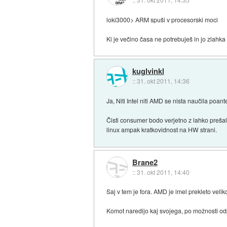
loki3000> ARM spuši v procesorski moci
Ki je večino časa ne potrebuješ in jo zlahka 
kuglvinkl
::
31. okt 2011, 14:36
Ja, Niti Intel niti AMD se nista naučila poa
Čisti consumer bodo verjetno z lahko prešal
linux ampak kratkovidnost na HW strani.
Brane2
::
31. okt 2011, 14:40
Saj v tem je fora. AMD je imel prekleto veli
Komot naredijo kaj svojega, po možnosti odpr