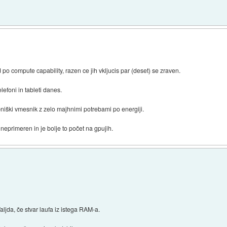
)
 po compute capability, razen ce jih vkljucis par (deset) se zraven.
lefoni in tableti danes.
iški vmesnik z zelo majhnimi potrebami po energiji.
 neprimeren in je bolje to počet na gpujih.
aljda, če stvar laufa iz istega RAM-a.