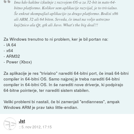
Ima kdo kakšne izkušnje z razvojem OS-a za 32-bit in nato 64-
bitno platformo. Kolikor sem aplikacije razvijal, je to trivialno.
Še enkrat skompajlaš aplikacijo za drugo platformo. Bodisi x86
ali ARM, 32 ali 64 biten. Seveda, če imaš na voljo ustrezno
knjižnico ala Qt, gtk ali Javo. What's the big deal?!
Za Windows trenutno to ni problem, ker je bil portan na:
- IA 64
- x64
- ARM32
- Power (Xbox)
Za aplikacije je res "trivialno" narediti 64-bitni port, če imaš 64-bitni
compiler in 64-bitni OS. Samo najprej je treba narediti 64-bitni
compiler in 64-bitni OS. In še narediti nove driverje, ki podpirajo
64-bitne pointerje, ter narediti sistem stabilen.
Veliki problemi bi nastali, če bi zamenjali "endianness", ampak
Windows ARM je prav tako little-endian.
Jst
::
5. nov 2012, 17:15