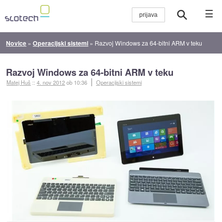
☰
Novice
»
Operacijski sistemi
»
Razvoj Windows za 64-bitni ARM v teku
Razvoj Windows za 64-bitni ARM v teku
Matej Huš
::
4. nov 2012
ob 10:36
Operacijski sistemi