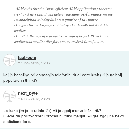
- ARM dubs this the "most efficient ARM application processor
ever" and says that it can deliver the
same performance we see
on smartphones today but on a quarter of the power
.
- It offers the performance of today's Cortex-A9 but it's 40%
smaller
- It's 25% the size of a mainstream superphone CPU -- think
smaller and smaller dies for even more sleek form factors.
Isotropic
::
4. nov 2012, 15:36
kaj je baseline pri danasnjih telefonih, dual-core krait (ki je najbolj
popularen i think)?
next_byte
::
4. nov 2012, 23:28
Le kako jim je to ratalo ? :) Ali je zgolj marketinški trik?
Glede da proizvodbeni proces ni tolko manjši. Ali gre zgolj na neko
statistično foro.