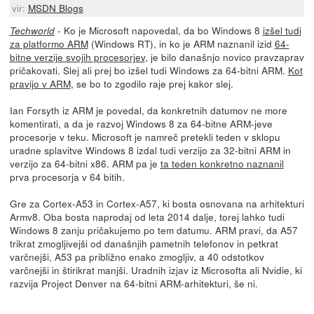
vir:
MSDN Blogs
- Ko je Microsoft napovedal, da bo Windows 8
izšel tudi
Techworld
za platformo ARM
(Windows RT), in ko je ARM naznanil izid
64-
bitne verzije svojih procesorjev
, je bilo današnjo novico pravzaprav
pričakovati. Slej ali prej bo izšel tudi Windows za 64-bitni ARM.
Kot
pravijo v ARM
, se bo to zgodilo raje prej kakor slej.
Ian Forsyth iz ARM je povedal, da konkretnih datumov ne more
komentirati, a da je razvoj Windows 8 za 64-bitne ARM-jeve
procesorje v teku. Microsoft je namreč pretekli teden v sklopu
uradne splavitve Windows 8 izdal tudi verzijo za 32-bitni ARM in
verzijo za 64-bitni x86. ARM pa je
ta teden konkretno naznanil
prva procesorja v 64 bitih.
Gre za Cortex-A53 in Cortex-A57, ki bosta osnovana na arhitekturi
Armv8. Oba bosta naprodaj od leta 2014 dalje, torej lahko tudi
Windows 8 zanju pričakujemo po tem datumu. ARM pravi, da A57
trikrat zmogljivejši od današnjih pametnih telefonov in petkrat
varčnejši, A53 pa približno enako zmogljiv, a 40 odstotkov
varčnejši in štirikrat manjši. Uradnih izjav iz Microsofta ali Nvidie, ki
razvija Project Denver na 64-bitni ARM-arhitekturi, še ni.