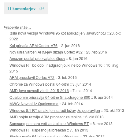
11 komentarjev
Preberite si še…
Izšla nova verzija Windows 95 kot aplikacije v JavaScriptu
::
23. okt
2022
Kaj prinaša ARM Cortex-A76
::
2. jun 2018
Nov ultra varčen ARM-jev dizajn Cortex A32
::
23. feb 2016
Amazon postal proizvajalec čipov
::
8. jan 2016
Windows RT bo dobil nadgradnjo, ki ne bo Windows 10
::
10. avg
2015
ARM predstavil Cortex A72
::
3. feb 2015
Chrome za Windows postal 64-bitni
::
3. jun 2014
AMD-jeve novosti v letih 2015-2016
::
7. maj 2014
Qualcomm pripravlja 64-bitne Snapdragone 800
::
9. apr 2014
MWC: Novosti iz Qualcomma
::
24. feb 2014
Windows 8.1 RT umaknjen zaradi težav, že popravljen
::
23. okt 2013
AMD bojda razvija ARM procesor za tablice
::
6. okt 2013
Samsung ne mara več za tablice z Windows RT
::
8. mar 2013
Windows RT uspešno jailbreakan
::
7. jan 2013
Firefox vrača 64-bitno verzijo za Windows
::
23. dec 2012