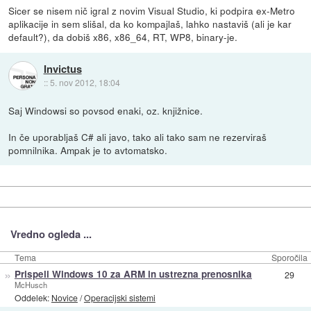
Sicer se nisem nič igral z novim Visual Studio, ki podpira ex-Metro
aplikacije in sem slišal, da ko kompajlaš, lahko nastaviš (ali je kar
default?), da dobiš x86, x86_64, RT, WP8, binary-je.
Invictus
::
5. nov 2012, 18:04
Saj Windowsi so povsod enaki, oz. knjižnice.
In če uporabljaš C# ali javo, tako ali tako sam ne rezerviraš
pomnilnika. Ampak je to avtomatsko.
Vredno ogleda ...
Tema
Sporočila
»
Prispeli Windows 10 za ARM in ustrezna prenosnika
29
McHusch
Oddelek:
Novice
/
Operacijski sistemi