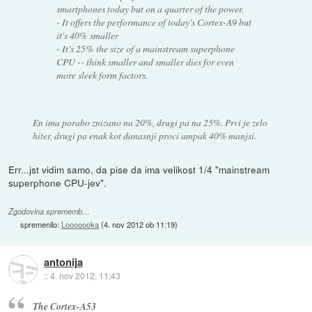
smartphones today but on a
quarter of the power
.
- It offers the
performance of today's Cortex-A9
but
it's 40% smaller
- It's 25% the size of a mainstream superphone
CPU -- think smaller and smaller dies for even
more sleek form factors.
En ima porabo znizano na 20%, drugi pa na 25%. Prvi je zelo
hiter, drugi pa enak kot danasnji proci ampak 40% manjsi.
Err...jst vidim samo, da pise da ima velikost 1/4 "mainstream
superphone CPU-jev".
Zgodovina sprememb…
spremenilo:
Looooooka
(
4. nov 2012 ob 11:19
)
antonija
::
4. nov 2012, 11:43
The Cortex-A53