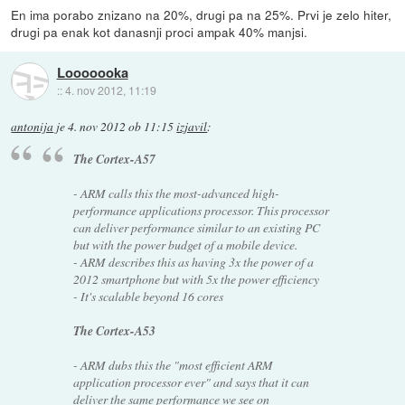
En ima porabo znizano na 20%, drugi pa na 25%. Prvi je zelo hiter,
drugi pa enak kot danasnji proci ampak 40% manjsi.
Looooooka
::
4. nov 2012, 11:19
antonija
je
4. nov 2012 ob 11:15
izjavil
:
The Cortex-A57
- ARM calls this the most-advanced high-
performance applications processor. This processor
can deliver performance similar to an existing PC
but with the power budget of a mobile device.
- ARM describes this as having
3x the power of a
2012 smartphone
but with
5x the power efficiency
- It's scalable beyond 16 cores
The Cortex-A53
- ARM dubs this the "most efficient ARM
application processor ever" and says that it can
deliver the same performance we see on