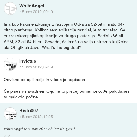
WhiteAngel
::
5. nov 2012, 09:10
Ima kdo kakšne izkušnje z razvojem OS-a za 32-bit in nato 64-
bitno platformo. Kolikor sem aplikacije razvijal, je to trivialno. Še
enkrat skompajlaš aplikacijo za drugo platformo. Bodisi x86 ali
ARM, 32 ali 64 biten. Seveda, če imaš na voljo ustrezno knjižnico
ala Qt, gtk ali Javo. What's the big deal?!
Invictus
::
5. nov 2012, 09:39
Odvisno od aplikacije in v čem je napisana.
Če pišeš v navadnem C-ju, je to precej pomembno. Ampak danes
to malokdo počne.
Bistri007
::
5. nov 2012, 12:25
WhiteAngel
je
5. nov 2012 ob 09:10
izjavil
: