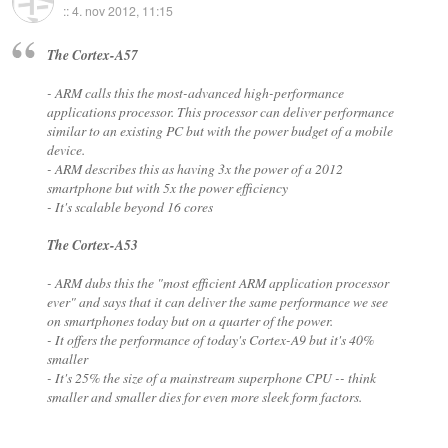
::
4. nov 2012, 11:15
The Cortex-A57
- ARM calls this the most-advanced high-performance
applications processor. This processor can deliver performance
similar to an existing PC but with the power budget of a mobile
device.
- ARM describes this as having
3x the power of a 2012
smartphone
but with
5x the power efficiency
- It's scalable beyond 16 cores
The Cortex-A53
- ARM dubs this the "most efficient ARM application processor
ever" and says that it can deliver the same performance we see
on smartphones today but on a
quarter of the power
.
- It offers the
performance of today's Cortex-A9
but it's 40%
smaller
- It's 25% the size of a mainstream superphone CPU -- think
smaller and smaller dies for even more sleek form factors.