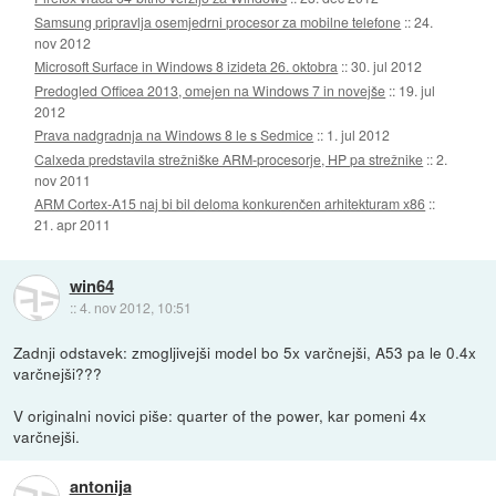
Samsung pripravlja osemjedrni procesor za mobilne telefone
::
24.
nov 2012
Microsoft Surface in Windows 8 izideta 26. oktobra
::
30. jul 2012
Predogled Officea 2013, omejen na Windows 7 in novejše
::
19. jul
2012
Prava nadgradnja na Windows 8 le s Sedmice
::
1. jul 2012
Calxeda predstavila strežniške ARM-procesorje, HP pa strežnike
::
2.
nov 2011
ARM Cortex-A15 naj bi bil deloma konkurenčen arhitekturam x86
::
21. apr 2011
win64
::
4. nov 2012, 10:51
Zadnji odstavek: zmogljivejši model bo 5x varčnejši, A53 pa le 0.4x
varčnejši???
V originalni novici piše: quarter of the power, kar pomeni 4x
varčnejši.
antonija