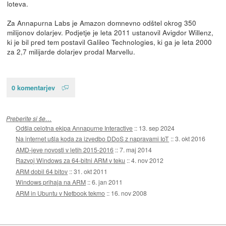
loteva.
Za Annapurna Labs je Amazon domnevno odštel okrog 350
milijonov dolarjev. Podjetje je leta 2011 ustanovil Avigdor Willenz,
ki je bil pred tem postavil Galileo Technologies, ki ga je leta 2000
za 2,7 milijarde dolarjev prodal Marvellu.
0 komentarjev
Preberite si še…
Odšla celotna ekipa Annapurne Interactive
::
13. sep 2024
Na internet ušla koda za izvedbo DDoS z napravami IoT
::
3. okt 2016
AMD-jeve novosti v letih 2015-2016
::
7. maj 2014
Razvoj Windows za 64-bitni ARM v teku
::
4. nov 2012
ARM dobil 64 bitov
::
31. okt 2011
Windows prihaja na ARM
::
6. jan 2011
ARM in Ubuntu v Netbook tekmo
::
16. nov 2008