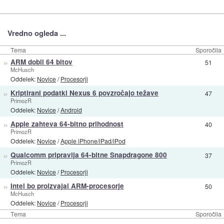
Vredno ogleda ...
Tema
Sporočila
»
ARM dobil 64 bitov
51
McHusch
Oddelek:
Novice
/
Procesorji
»
Kriptirani podatki Nexus 6 povzročajo težave
47
PrimozR
Oddelek:
Novice
/
Android
»
Apple zahteva 64-bitno prihodnost
40
PrimozR
Oddelek:
Novice
/
Apple iPhone/iPad/iPod
»
Qualcomm pripravlja 64-bitne Snapdragone 800
37
PrimozR
Oddelek:
Novice
/
Procesorji
»
Intel bo proizvajal ARM-procesorje
50
McHusch
Oddelek:
Novice
/
Procesorji
Tema
Sporočila