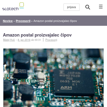
☰
Novice
»
Procesorji
»
Amazon postal proizvajalec čipov
Amazon postal proizvajalec čipov
Matej Huš
::
8. jan 2016
ob 00:31
Procesorji