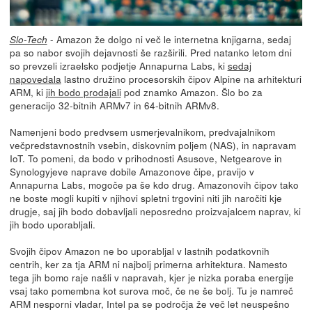
- Amazon že dolgo ni več le internetna knjigarna, sedaj
Slo-Tech
pa so nabor svojih dejavnosti še razširili. Pred natanko letom dni
so prevzeli izraelsko podjetje Annapurna Labs, ki
sedaj
napovedala
lastno družino procesorskih čipov Alpine na arhitekturi
ARM, ki
jih bodo prodajali
pod znamko Amazon. Šlo bo za
generacijo 32-bitnih ARMv7 in 64-bitnih ARMv8.
Namenjeni bodo predvsem usmerjevalnikom, predvajalnikom
večpredstavnostnih vsebin, diskovnim poljem (NAS), in napravam
IoT. To pomeni, da bodo v prihodnosti Asusove, Netgearove in
Synologyjeve naprave dobile Amazonove čipe, pravijo v
Annapurna Labs, mogoče pa še kdo drug. Amazonovih čipov tako
ne boste mogli kupiti v njihovi spletni trgovini niti jih naročiti kje
drugje, saj jih bodo dobavljali neposredno proizvajalcem naprav, ki
jih bodo uporabljali.
Svojih čipov Amazon ne bo uporabljal v lastnih podatkovnih
centrih, ker za tja ARM ni najbolj primerna arhitektura. Namesto
tega jih bomo raje našli v napravah, kjer je nizka poraba energije
vsaj tako pomembna kot surova moč, če ne še bolj. Tu je namreč
ARM nesporni vladar, Intel pa se področja že več let neuspešno