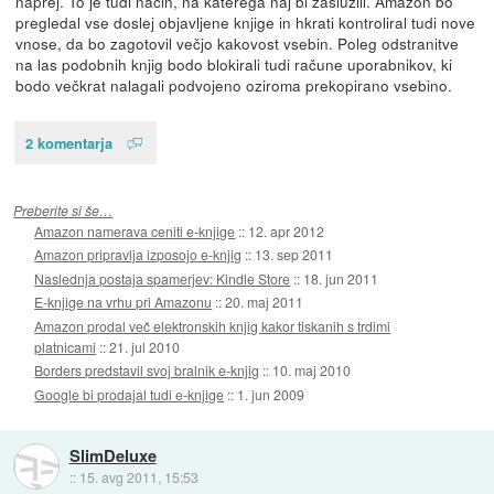
naprej. To je tudi način, na katerega naj bi zaslužili. Amazon bo
pregledal vse doslej objavljene knjige in hkrati kontroliral tudi nove
vnose, da bo zagotovil večjo kakovost vsebin. Poleg odstranitve
na las podobnih knjig bodo blokirali tudi račune uporabnikov, ki
bodo večkrat nalagali podvojeno oziroma prekopirano vsebino.
2 komentarja
Preberite si še…
Amazon namerava ceniti e-knjige
::
12. apr 2012
Amazon pripravlja izposojo e-knjig
::
13. sep 2011
Naslednja postaja spamerjev: Kindle Store
::
18. jun 2011
E-knjige na vrhu pri Amazonu
::
20. maj 2011
Amazon prodal več elektronskih knjig kakor tiskanih s trdimi
platnicami
::
21. jul 2010
Borders predstavil svoj bralnik e-knjig
::
10. maj 2010
Google bi prodajal tudi e-knjige
::
1. jun 2009
SlimDeluxe
::
15. avg 2011, 15:53