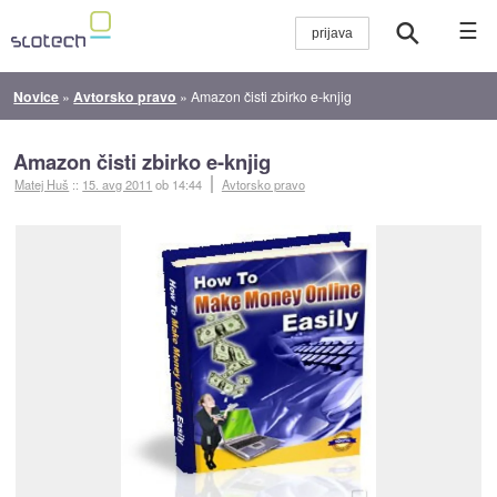
☰
Novice
»
Avtorsko pravo
»
Amazon čisti zbirko e-knjig
Amazon čisti zbirko e-knjig
Matej Huš
::
15. avg 2011
ob 14:44
Avtorsko pravo