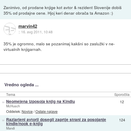
Zanimivo, od prodane knjige kot avtor & rezident Slovenije dobiš
35% od prodajne cene. Hjoj keri denar obrača ta Amazon :)
marvin42
::
16. avg 2011, 10:48
35% je ogromno, malo se pozanimaj kakšni so zaslužki v ne-
virtualnih knjigarnah.
Vredno ogleda ...
Tema
Sporočila
»
Neomejena izposoja knjig na Kindlu
12
McHusch
Oddelek:
Novice
/
Ostale najave
»
Razjarjeni avtorji dosegli zaprtje strani za posojanje
124
kindle/nook e-knjig
Mandi