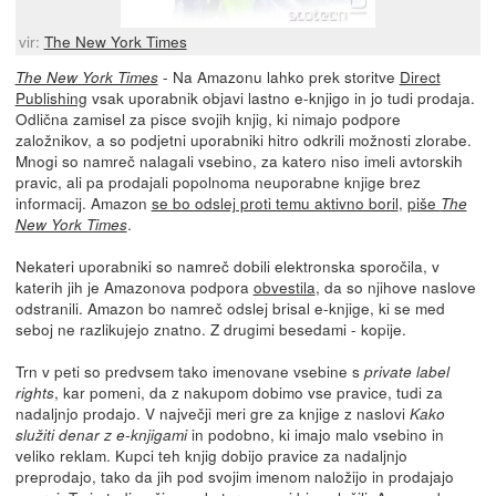
vir:
The New York Times
- Na Amazonu lahko prek storitve
Direct
The New York Times
Publishing
vsak uporabnik objavi lastno e-knjigo in jo tudi prodaja.
Odlična zamisel za pisce svojih knjig, ki nimajo podpore
založnikov, a so podjetni uporabniki hitro odkrili možnosti zlorabe.
Mnogi so namreč nalagali vsebino, za katero niso imeli avtorskih
pravic, ali pa prodajali popolnoma neuporabne knjige brez
informacij. Amazon
se bo odslej proti temu aktivno boril
,
piše
The
.
New York Times
Nekateri uporabniki so namreč dobili elektronska sporočila, v
katerih jih je Amazonova podpora
obvestila
, da so njihove naslove
odstranili. Amazon bo namreč odslej brisal e-knjige, ki se med
seboj ne razlikujejo znatno. Z drugimi besedami - kopije.
Trn v peti so predvsem tako imenovane vsebine s
private label
, kar pomeni, da z nakupom dobimo vse pravice, tudi za
rights
nadaljnjo prodajo. V največji meri gre za knjige z naslovi
Kako
in podobno, ki imajo malo vsebino in
služiti denar z e-knjigami
veliko reklam. Kupci teh knjig dobijo pravice za nadaljnjo
preprodajo, tako da jih pod svojim imenom naložijo in prodajajo