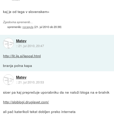
kaj je od tega v slovenskem=
Zgodovina sprememb…
spremenilo:
noraguta
(
21. jul 2010 ob 20:39
)
Matev
::
21. jul 2010, 20:47
http://lit.ijs.si/leposl.html
branja polna kapa
Matev
::
21. jul 2010, 20:53
sicer pa kaj preprečuje uporabniku da ne naloži bloga na e-bralnik
http://sloblogi.drugisvet.com/
ali pač katerikoli tekst dobljen preko interneta