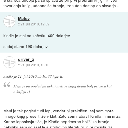
tovorjenja knjig, udobnejše branje, trenuten dostop do slovarja ...
Matev
::
21. jul 2010, 12:59
kindle je stal na začetku 400 dolarjev
sedaj stane 190 dolarjev
driver_x
::
21. jul 2010, 13:10
nekikr
je
21. jul 2010 ob 10:37
izjavil
:
Meni je pa pogled na nekaj metrov knjig doma bolj pri srcu kot
e-knjiga :)
Meni je tak pogled tudi lep, vendar ni praktičen, saj sem moral
mnogo knjig preseliti že v klet. Zato sem nabavil Kindla in mi ni žal.
Kar se leposlovja tiče, je Kindle neprimerno boljši za branje,
nekoliko sem odlašal le s strokovno literaturo in priročniki, za