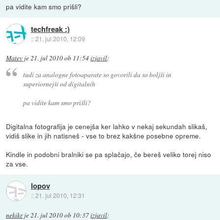
pa vidite kam smo prišli?
techfreak :)
::
21. jul 2010, 12:09
Matev
je
21. jul 2010 ob 11:54
izjavil
:
tudi za analogne fotoaparate so govorili da so boljši in
superiornejši od digitalnih
pa vidite kam smo prišli?
Digitalna fotografija je cenejša ker lahko v nekaj sekundah slikaš,
vidiš slike in jih natisneš - vse to brez kakšne posebne opreme.
Kindle in podobni bralniki se pa splačajo, če bereš veliko torej niso
za vse.
lopov
::
21. jul 2010, 12:31
nekikr
je
21. jul 2010 ob 10:37
izjavil
: