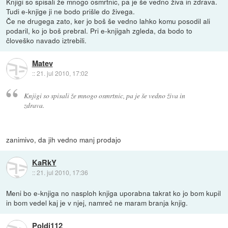
Knjigi so spisali že mnogo osmrtnic, pa je še vedno živa in zdrava.
Tudi e-knjige ji ne bodo prišle do živega.
Če ne drugega zato, ker jo boš še vedno lahko komu posodil ali
podaril, ko jo boš prebral. Pri e-knjigah zgleda, da bodo to
človeško navado iztrebili.
Matev
::
21. jul 2010, 17:02
Knjigi so spisali že mnogo osmrtnic, pa je še vedno živa in
zdrava.
zanimivo, da jih vedno manj prodajo
KaRkY
::
21. jul 2010, 17:36
Meni bo e-knjiga no nasploh knjiga uporabna takrat ko jo bom kupil
in bom vedel kaj je v njej, namreč ne maram branja knjig.
Poldi112