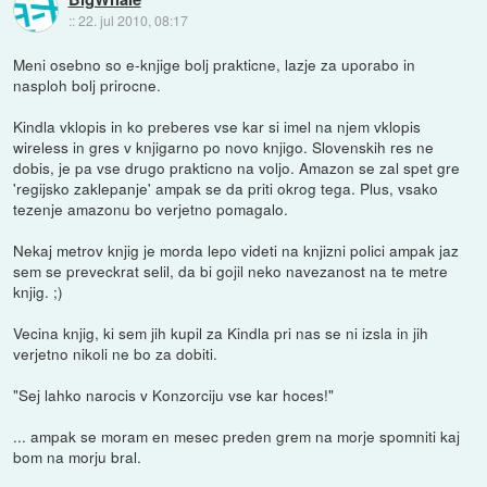
::
22. jul 2010, 08:17
Meni osebno so e-knjige bolj prakticne, lazje za uporabo in
nasploh bolj prirocne.
Kindla vklopis in ko preberes vse kar si imel na njem vklopis
wireless in gres v knjigarno po novo knjigo. Slovenskih res ne
dobis, je pa vse drugo prakticno na voljo. Amazon se zal spet gre
'regijsko zaklepanje' ampak se da priti okrog tega. Plus, vsako
tezenje amazonu bo verjetno pomagalo.
Nekaj metrov knjig je morda lepo videti na knjizni polici ampak jaz
sem se preveckrat selil, da bi gojil neko navezanost na te metre
knjig. ;)
Vecina knjig, ki sem jih kupil za Kindla pri nas se ni izsla in jih
verjetno nikoli ne bo za dobiti.
"Sej lahko narocis v Konzorciju vse kar hoces!"
... ampak se moram en mesec preden grem na morje spomniti kaj
bom na morju bral.