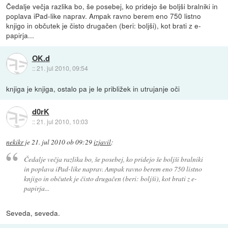
Čedalje večja razlika bo, še posebej, ko pridejo še boljši bralniki in
poplava iPad-like naprav. Ampak ravno berem eno 750 listno
knjigo in občutek je čisto drugačen (beri: boljši), kot brati z e-
papirja...
OK.d
::
21. jul 2010, 09:54
knjiga je knjiga, ostalo pa je le približek in utrujanje oči
d0rK
::
21. jul 2010, 10:03
nekikr
je
21. jul 2010 ob 09:29
izjavil
:
Čedalje večja razlika bo, še posebej, ko pridejo še boljši bralniki
in poplava iPad-like naprav. Ampak ravno berem eno 750 listno
knjigo in občutek je čisto drugačen (beri: boljši), kot brati z e-
papirja...
Seveda, seveda.