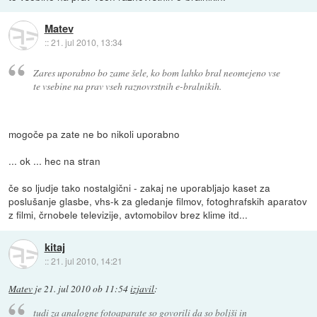
Matev
::
21. jul 2010, 13:34
Zares uporabno bo zame šele, ko bom lahko bral neomejeno vse
te vsebine na prav vseh raznovrstnih e-bralnikih.
mogoče pa zate ne bo nikoli uporabno
... ok ... hec na stran
če so ljudje tako nostalgični - zakaj ne uporabljajo kaset za
poslušanje glasbe, vhs-k za gledanje filmov, fotoghrafskih aparatov
z filmi, črnobele televizije, avtomobilov brez klime itd...
kitaj
::
21. jul 2010, 14:21
Matev
je
21. jul 2010 ob 11:54
izjavil
:
tudi za analogne fotoaparate so govorili da so boljši in