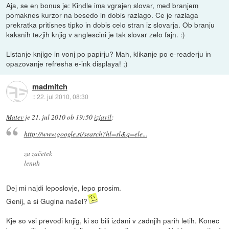
Aja, se en bonus je: Kindle ima vgrajen slovar, med branjem
pomaknes kurzor na besedo in dobis razlago. Ce je razlaga
prekratka pritisnes tipko in dobis celo stran iz slovarja. Ob branju
kaksnih tezjih knjig v anglescini je tak slovar zelo fajn. :)
Listanje knjige in vonj po papirju? Mah, klikanje po e-readerju in
opazovanje refresha e-ink displaya! ;)
madmitch
::
22. jul 2010, 08:30
Matev
je
21. jul 2010 ob 19:50
izjavil
:
http://www.google.si/search?hl=sl&q=ele...
za začetek
lenuh
Dej mi najdi leposlovje, lepo prosim.
Genij, a si Guglna našel?
Kje so vsi prevodi knjig, ki so bili izdani v zadnjih parih letih. Konec