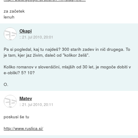
za začetek
lenuh
Okapi
::
21. jul 2010, 20:01
Pa si pogledal, kaj tu najdeš? 300 starih zadev in nič drugega. To
je tam, kjer jaz živim, daleč od "kolikor želiš".
Koliko romanov v slovenščini, mlajših od 30 let, je mogoče dobiti v
e-obliki? 5? 10?
O.
Matev
::
21. jul 2010, 20:11
poskusi še tu
http://www.ruslica.si/