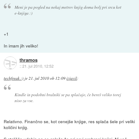
Meni je pa pogled na nekaj metrov knjig doma bolj pri srcu kot
e-knjiga :)
+1
In imam jih veliko!
thramos
::
21. jul 2010, 12:52
techfreak :)
je
21. jul 2010 ob 12:09
izjavil
:
Kindle in podobni bralniki se pa splačajo, če bereš veliko torej
niso za vse.
Relativno. Finančno se, kot cenejše knjige, res splača šele pri veliki
količini knjig.
S stališča udobja pa se splača že pri prvi prebrani knjigi. Ni več