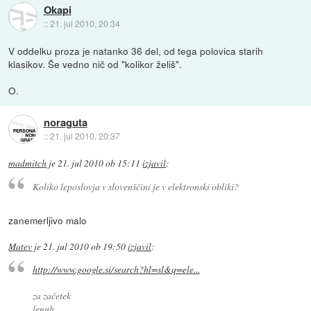
Okapi
::
21. jul 2010, 20:34
V oddelku proza je natanko 36 del, od tega polovica starih
klasikov. Še vedno nič od "kolikor želiš".
O.
noraguta
::
21. jul 2010, 20:37
madmitch
je
21. jul 2010 ob 15:11
izjavil
:
Koliko leposlovja v slovenščini je v elektronski obliki?
zanemerljivo malo
Matev
je
21. jul 2010 ob 19:50
izjavil
:
http://www.google.si/search?hl=sl&q=ele...
za začetek
lenuh