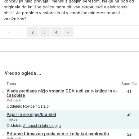
koncev jih niso prevajali menihi z gosjim peresom. Nekje na poti od
originala do knjižne police mora biti vse skupaj tudi v elektronski
obliki. Je problem v avtorskih al v lenobi/nezainteresiranosti
založnikov?
«
1
2
3
4
»
Vredno ogleda ...
Tema
Sporočila
»
Vlada predlaga nižjo stopnjo DDV tudi za e-knjige in e-
41
časopise
McHusch
Oddelek:
Novice
/
Ostalo
»
Papir in e-knjige/bralniki
40
minkye
Oddelek:
Znanost in tehnologija
»
Britanski Amazon proda več e-knjig kot papirnatih
22
McHusch