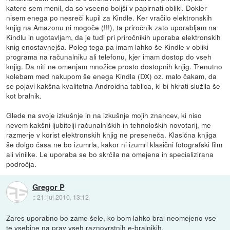
katere sem menil, da so vseeno boljši v papirnati obliki. Dokler
nisem enega po nesreči kupil za Kindle. Ker vračilo elektronskih
knjig na Amazonu ni mogoče (!!!), ta priročnik zato uporabljam na
Kindlu in ugotavljam, da je tudi pri priročnikih uporaba elektronskih
knig enostavnejša. Poleg tega pa imam lahko še Kindle v obliki
programa na računalniku ali telefonu, kjer imam dostop do vseh
knjig. Da niti ne omenjam množice prosto dostopnih knjig. Trenutno
kolebam med nakupom še enega Kindla (DX) oz. malo čakam, da
se pojavi kakšna kvalitetna Androidna tablica, ki bi hkrati služila še
kot bralnik.
Glede na svoje izkušnje in na izkušnje mojih znancev, ki niso
nevem kakšni ljubitelji računalniških in tehnoloških novotarij, me
razmerje v korist elektronskih knjig ne preseneča. Klasična knjiga
še dolgo časa ne bo izumrla, kakor ni izumrl klasični fotografski film
ali vinilke. Le uporaba se bo skrčila na omejena in specializirana
področja.
Gregor P
::
21. jul 2010, 13:12
Zares uporabno bo zame šele, ko bom lahko bral neomejeno vse
te vsebine na prav vseh raznovrstnih e-bralnikih.