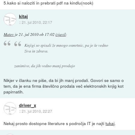
5.kako si naloziti in prebrati pdf na kindlu(nook)
kitaj
::
21. jul 2010, 22:17
Matev
je
21. jul 2010 ob 17:02
izjavil
:
Knjigi so spisali že mnogo osmrtnic, pa je še vedno
živa in zdrava.
zanimivo, da jih vedno manj prodajo
Nikjer v članku ne piše, da bi jih manj prodali. Govori se samo o
tem, da je ena firma številčno prodala več elektronskih knjig kot
papirnatih.
driver_x
::
21. jul 2010, 22:27
Nekaj prosto dostopne literature s področja IT je najti
tukaj
.