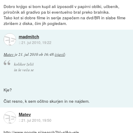
Dobro knjigo si bom kupil ali izposodil v papirni obliki, učbenik,
priročnik ali gradivo pa bi eventuelno bral preko bralnika.
Tako kot si dobre filme in serije zapečem na dvd/BR in slabe filme
zbrišem z diska, čim jih pogledam.
madmitch
::
21. jul 2010, 19:22
Matev
je
21. jul 2010 ob 16:48
izjavil
:
kolikor želiš
in še veča se
Kje?
Čist resno, k sem očitno skurjen in ne najdem.
Matev
::
21. jul 2010, 19:50
http://www.google.si/search?hl=sl&q=ele...