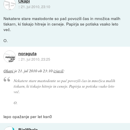
Okapi
::
21. jul 2010, 23:10
Nekatere stare mastodonte so pač povozili čas in množica malih
tiskarn, ki tiskajo hitreje in ceneje. Papirja se potiska vsako leto
več.
O.
noraguta
::
21. jul 2010, 23:25
Okapi
je
21. jul 2010 ob 23:10
izjavil
:
Nekatere stare mastodonte so pač povozili čas in množica malih
tiskarn, ki tiskajo hitreje in ceneje. Papirja se potiska vsako leto
več.
O.
lepo opažanje per let ksn0
BigWhale