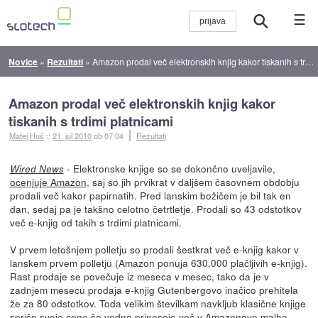
☰
Novice
»
Rezultati
»
Amazon prodal več elektronskih knjig kakor tiskanih s trdimi platnicami
Amazon prodal več elektronskih knjig kakor
tiskanih s trdimi platnicami
Matej Huš
::
21. jul 2010
ob 07:04
Rezultati
- Elektronske knjige so se dokončno uveljavile,
Wired News
ocenjuje Amazon
, saj so jih prvikrat v daljšem časovnem obdobju
prodali več kakor papirnatih. Pred lanskim božičem je bil tak en
dan, sedaj pa je takšno celotno četrtletje. Prodali so 43 odstotkov
več e-knjig od takih s trdimi platnicami.
V prvem letošnjem polletju so prodali šestkrat več e-knjig kakor v
lanskem prvem polletju (Amazon ponuja 630.000 plačljivih e-knjig).
Rast prodaje se povečuje iz meseca v mesec, tako da je v
zadnjem mesecu prodaja e-knjig Gutenbergovo inačico prehitela
že za 80 odstotkov. Toda velikim številkam navkljub klasične knjige
spričo svoje cene še vedno prinesejo več v Amazonovo malho.