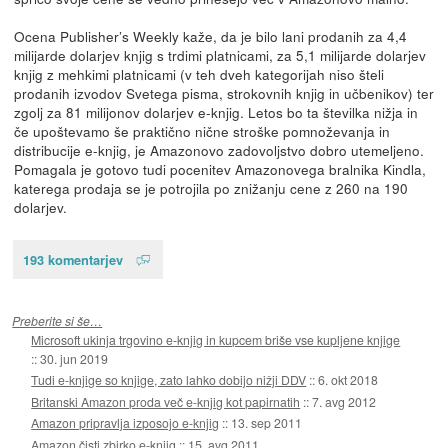
Ocena Publisher’s Weekly kaže, da je bilo lani prodanih za 4,4
milijarde dolarjev knjig s trdimi platnicami, za 5,1 milijarde dolarjev
knjig z mehkimi platnicami (v teh dveh kategorijah niso šteli
prodanih izvodov Svetega pisma, strokovnih knjig in učbenikov) ter
zgolj za 81 milijonov dolarjev e-knjig. Letos bo ta številka nižja in
če upoštevamo še praktično nične stroške pomnoževanja in
distribucije e-knjig, je Amazonovo zadovoljstvo dobro utemeljeno.
Pomagala je gotovo tudi pocenitev Amazonovega bralnika Kindla,
katerega prodaja se je potrojila po znižanju cene z 260 na 190
dolarjev.
193 komentarjev
Preberite si še…
Microsoft ukinja trgovino e-knjig in kupcem briše vse kupljene knjige
::
30. jun 2019
Tudi e-knjige so knjige, zato lahko dobijo nižji DDV
::
6. okt 2018
Britanski Amazon proda več e-knjig kot papirnatih
::
7. avg 2012
Amazon pripravlja izposojo e-knjig
::
13. sep 2011
Amazon čisti zbirko e-knjig
::
15. avg 2011