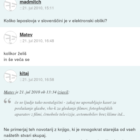
madmitch
::
21. jul 2010, 15:11
Koliko leposlovja v slovenščini je v elektronski obliki?
Matev
::
21. jul 2010, 16:48
kolikor želiš
in še veča se
kitaj
::
21. jul 2010, 16:58
Matev
je
21. jul 2010 ob 13:34
izjavil
:
če so ljudje tako nostalgični - zakaj ne uporabljajo kaset za
poslušanje glasbe, vhs-k za gledanje filmov, fotoghrafskih
aparatov z filmi, črnobele televizije, avtomobilov brez klime itd...
Ne primerjaj teh novotarij z knjigo, ki je mnogokrat starejša od vseh
naštetih stvari skupaj.