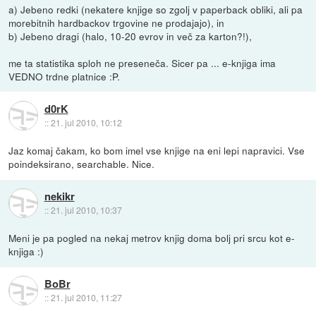
a) Jebeno redki (nekatere knjige so zgolj v paperback obliki, ali pa
morebitnih hardbackov trgovine ne prodajajo), in
b) Jebeno dragi (halo, 10-20 evrov in več za karton?!),
me ta statistika sploh ne preseneča. Sicer pa ... e-knjiga ima
VEDNO trdne platnice :P.
d0rK
::
21. jul 2010, 10:12
Jaz komaj čakam, ko bom imel vse knjige na eni lepi napravici. Vse
poindeksirano, searchable. Nice.
nekikr
::
21. jul 2010, 10:37
Meni je pa pogled na nekaj metrov knjig doma bolj pri srcu kot e-
knjiga :)
BoBr
::
21. jul 2010, 11:27