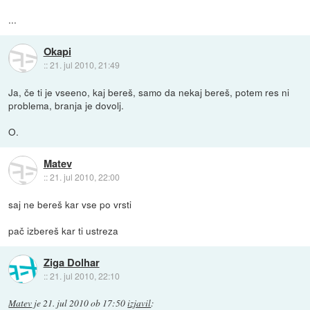
...
Okapi
::
21. jul 2010, 21:49
Ja, če ti je vseeno, kaj bereš, samo da nekaj bereš, potem res ni
problema, branja je dovolj.
O.
Matev
::
21. jul 2010, 22:00
saj ne bereš kar vse po vrsti
pač izbereš kar ti ustreza
Ziga Dolhar
::
21. jul 2010, 22:10
Matev
je
21. jul 2010 ob 17:50
izjavil
: