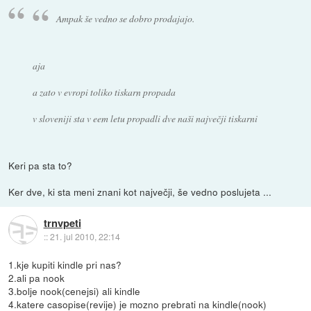
Ampak še vedno se dobro prodajajo.
aja
a zato v evropi toliko tiskarn propada
v sloveniji sta v eem letu propadli dve naši največji tiskarni
Keri pa sta to?
Ker dve, ki sta meni znani kot največji, še vedno poslujeta ...
trnvpeti
::
21. jul 2010, 22:14
1.kje kupiti kindle pri nas?
2.ali pa nook
3.bolje nook(cenejsi) ali kindle
4.katere casopise(revije) je mozno prebrati na kindle(nook)