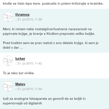
kindle se čisto lepo bere. poskusite in potem kritizirajte e-bralnike.
thramos
::
21. jul 2010, 11:36
Meni, ki nimam neke nostalgične/čustvene navezanosti na
papirnate knjige, je branje s Kindlom preprosto veliko boljše.
Pred kratkim sem se prav matral z eno debelo knjigo, ki sem jo
dobil v dar ...
lurker
::
21. jul 2010, 11:42
To je tako kot vinilke.
Matev
::
21. jul 2010, 11:54
tudi za analogne fotoaparate so govorili da so boljši in
superiornejši od digitalnih