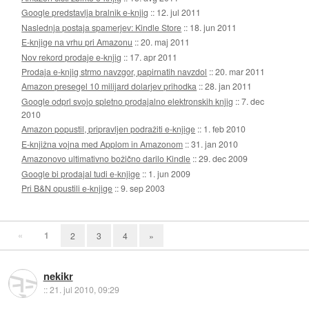
Google predstavlja bralnik e-knjig
::
12. jul 2011
Naslednja postaja spamerjev: Kindle Store
::
18. jun 2011
E-knjige na vrhu pri Amazonu
::
20. maj 2011
Nov rekord prodaje e-knjig
::
17. apr 2011
Prodaja e-knjig strmo navzgor, papirnatih navzdol
::
20. mar 2011
Amazon presegel 10 milijard dolarjev prihodka
::
28. jan 2011
Google odprl svojo spletno prodajalno elektronskih knjig
::
7. dec
2010
Amazon popustil, pripravljen podražiti e-knjige
::
1. feb 2010
E-knjižna vojna med Applom in Amazonom
::
31. jan 2010
Amazonovo ultimativno božično darilo Kindle
::
29. dec 2009
Google bi prodajal tudi e-knjige
::
1. jun 2009
Pri B&N opustili e-knjige
::
9. sep 2003
«
1
2
3
4
»
nekikr
::
21. jul 2010, 09:29