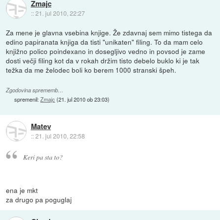
Zmajc
::
21. jul 2010, 22:27
Za mene je glavna vsebina knjige. Že zdavnaj sem mimo tistega da
edino papiranata knjiga da tisti "unikaten" filing. To da mam celo
knjižno polico poindexano in dosegljivo vedno in povsod je zame
dosti večji filing kot da v rokah držim tisto debelo buklo ki je tak
težka da me želodec boli ko berem 1000 stranski špeh.
Zgodovina sprememb…
spremenil:
Zmajc
(
21. jul 2010 ob 23:03
)
Matev
::
21. jul 2010, 22:58
Keri pa sta to?
ena je mkt
za drugo pa poguglaj