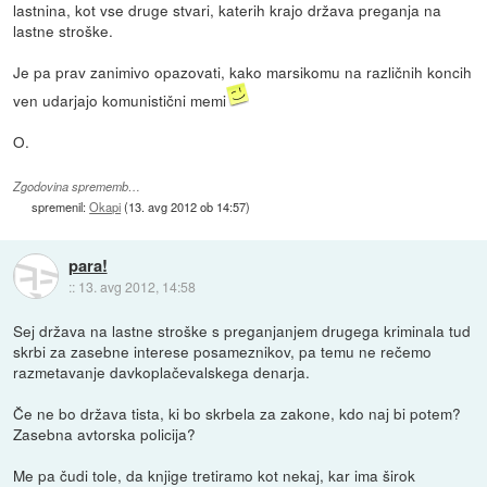
lastnina, kot vse druge stvari, katerih krajo država preganja na
lastne stroške.
Je pa prav zanimivo opazovati, kako marsikomu na različnih koncih
ven udarjajo komunistični memi
O.
Zgodovina sprememb…
spremenil:
Okapi
(
13. avg 2012 ob 14:57
)
para!
::
13. avg 2012, 14:58
Sej država na lastne stroške s preganjanjem drugega kriminala tud
skrbi za zasebne interese posameznikov, pa temu ne rečemo
razmetavanje davkoplačevalskega denarja.
Če ne bo država tista, ki bo skrbela za zakone, kdo naj bi potem?
Zasebna avtorska policija?
Me pa čudi tole, da knjige tretiramo kot nekaj, kar ima širok