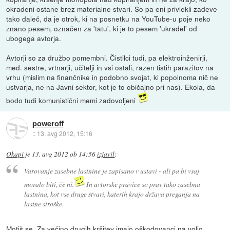
okradeni ostane brez materialne stvari. So pa eni privlekli zadeve
tako daleč, da je otrok, ki na posnetku na YouTube-u poje neko
znano pesem, označen za 'tatu', ki je to pesem 'ukradel' od
ubogega avtorja.
Avtorji so za družbo pomembni. Čistilci tudi, pa elektroinženirji,
med. sestre, vrtnarji, učitelji in vsi ostali, razen tistih parazitov na
vrhu (mislim na finančnike in podobno svojat, ki popolnoma nič ne
ustvarja, ne na Javni sektor, kot je to običajno pri nas). Ekola, da
bodo tudi komunistični memi zadovoljeni
poweroff
::
13. avg 2012, 15:16
Okapi
je
13. avg 2012 ob 14:56
izjavil
:
Varovanje zasebne lastnine je zapisano v ustavi - ali pa bi vsaj
moralo biti, če ni.
In avtorske pravice so prav tako zasebna
lastnina, kot vse druge stvari, katerih krajo država preganja na
lastne stroške.
Motiš se. Za večino drugih kršitev imajo oškodovanci na voljo