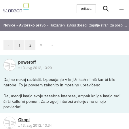
☰
Novice
»
Avtorsko pravo
»
Razjarjeni avtorji dosegli zaprtje strani za posojanje kindle/nook e-knjig
3
»
«
1
2
poweroff
::
13. avg 2012, 13:20
Dajmo nekaj razčistit. Izposojanje v knjižnicah ni nič kar bi bilo
narobe! To je povsem zakonito in moralno upravičeno.
Da, avtorji imajo svoje zasebne interese, ampak knjige imajo tudi
širši kulturni pomen. Zato zgolj interesi avtorjev ne smejo
prevladati.
Okapi
::
13. avg 2012, 13:34