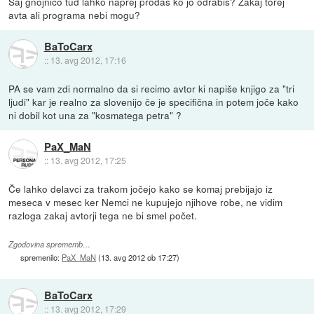
Saj gnojnico tud lahko naprej prodas ko jo odrabis? Zakaj torej
avta ali programa nebi mogu?
BaToCarx
::
13. avg 2012, 17:16
PA se vam zdi normalno da si recimo avtor ki napiše knjigo za "tri
ljudi" kar je realno za slovenijo če je specifična in potem joče kako
ni dobil kot una za "kosmatega petra" ?
PaX_MaN
::
13. avg 2012, 17:25
Če lahko delavci za trakom jočejo kako se komaj prebijajo iz
meseca v mesec ker Nemci ne kupujejo njihove robe, ne vidim
razloga zakaj avtorji tega ne bi smel počet.
Zgodovina sprememb…
spremenilo:
PaX_MaN
(
13. avg 2012 ob 17:27
)
BaToCarx
::
13. avg 2012, 17:29