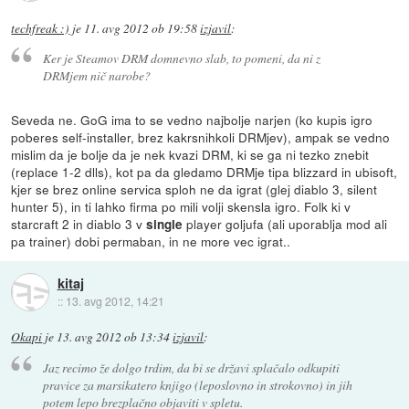
techfreak :)
je
11. avg 2012 ob 19:58
izjavil
:
Ker je Steamov DRM domnevno slab, to pomeni, da ni z
DRMjem nič narobe?
Seveda ne. GoG ima to se vedno najbolje narjen (ko kupis igro
poberes self-installer, brez kakrsnihkoli DRMjev), ampak se vedno
mislim da je bolje da je nek kvazi DRM, ki se ga ni tezko znebit
(replace 1-2 dlls), kot pa da gledamo DRMje tipa blizzard in ubisoft,
kjer se brez online servica sploh ne da igrat (glej diablo 3, silent
hunter 5), in ti lahko firma po mili volji skensla igro. Folk ki v
starcraft 2 in diablo 3 v
player goljufa (ali uporablja mod ali
single
pa trainer) dobi permaban, in ne more vec igrat..
kitaj
::
13. avg 2012, 14:21
Okapi
je
13. avg 2012 ob 13:34
izjavil
:
Jaz recimo že dolgo trdim, da bi se državi splačalo odkupiti
pravice za marsikatero knjigo (leposlovno in strokovno) in jih
potem lepo brezplačno objaviti v spletu.