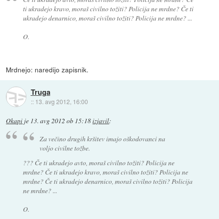
ti ukradejo kravo, moraš civilno tožiti? Policija ne mrdne? Če ti
ukradejo denarnico, moraš civilno tožiti? Policija ne mrdne? ...
O.
Mrdnejo: naredijo zapisnik.
Truga
::
13. avg 2012, 16:00
Okapi
je
13. avg 2012 ob 15:18
izjavil
:
Za večino drugih kršitev imajo oškodovanci na
voljo civilne tožbe.
??? Če ti ukradejo avto, moraš civilno tožiti? Policija ne
mrdne? Če ti ukradejo kravo, moraš civilno tožiti? Policija ne
mrdne? Če ti ukradejo denarnico, moraš civilno tožiti? Policija
ne mrdne? ...
O.