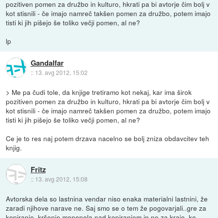
pozitiven pomen za družbo in kulturo, hkrati pa bi avtorje čim bolj v
kot stisnili - če imajo namreč takšen pomen za družbo, potem imajo
tisti ki jih pišejo še toliko večji pomen, al ne?
lp
Gandalfar
::
13. avg 2012, 15:02
> Me pa čudi tole, da knjige tretiramo kot nekaj, kar ima širok
pozitiven pomen za družbo in kulturo, hkrati pa bi avtorje čim bolj v
kot stisnili - če imajo namreč takšen pomen za družbo, potem imajo
tisti ki jih pišejo še toliko večji pomen, al ne?
Ce je to res naj potem drzava nacelno se bolj zniza obdavcitev teh
knjig.
Fritz
::
13. avg 2012, 15:08
Avtorska dela so lastnina vendar niso enaka materialni lastnini, že
zaradi njihove narave ne. Saj smo se o tem že pogovarjali..gre za
kopiranje, kršenje monopola nad kopiranjem in ne za krajo, ko