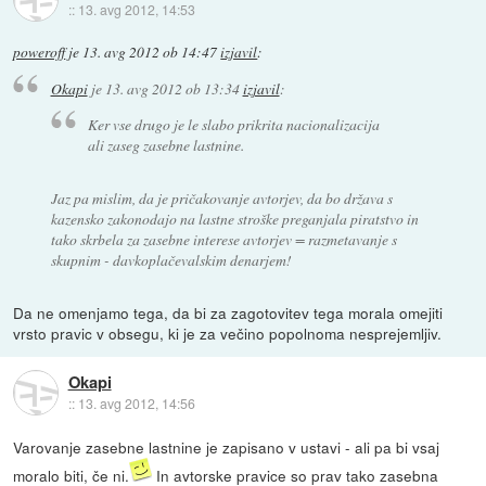
::
13. avg 2012, 14:53
poweroff
je
13. avg 2012 ob 14:47
izjavil
:
Okapi
je
13. avg 2012 ob 13:34
izjavil
:
Ker vse drugo je le slabo prikrita nacionalizacija
ali zaseg zasebne lastnine.
Jaz pa mislim, da je pričakovanje avtorjev, da bo država s
kazensko zakonodajo na lastne stroške preganjala piratstvo in
tako skrbela za zasebne interese avtorjev = razmetavanje s
skupnim - davkoplačevalskim denarjem!
Da ne omenjamo tega, da bi za zagotovitev tega morala omejiti
vrsto pravic v obsegu, ki je za večino popolnoma nesprejemljiv.
Okapi
::
13. avg 2012, 14:56
Varovanje zasebne lastnine je zapisano v ustavi - ali pa bi vsaj
moralo biti, če ni.
In avtorske pravice so prav tako zasebna