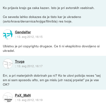
Ko prijavis krajo ga caka kazen. Isto je pri avtorskih vsebinah.
Ce seveda lahko dokazes da je tisto kar je ukradeno
(avto/krava/denarnica/knjiga/film/bla) res tvoje.
Gandalfar
::
13. avg 2012, 16:15
Ubistvu je pri copyrightu drugace. Ce ti ni eksplicitno dovoljeno si
ukradel.
Truga
::
13. avg 2012, 16:17
Err, a pri materjalnih dobrinah pa ni? Ko te ulovi policija reces "sej
sm si sam sposodu afto, sm ga mislu jutr nazaj prpelat" pa je vse
OK?
PaX_MaN
::
13. avg 2012, 16:19