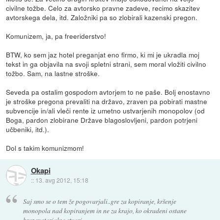
civilne tožbe. Celo za avtorsko pravne zadeve, recimo skazitev
avtorskega dela, itd. Založniki pa so zlobirali kazenski pregon.
Komunizem, ja, pa freeriderstvo!
BTW, ko sem jaz hotel preganjat eno firmo, ki mi je ukradla moj
tekst in ga objavila na svoji spletni strani, sem moral vložiti civilno
tožbo. Sam, na lastne stroške.
Seveda pa ostalim gospodom avtorjem to ne paše. Bolj enostavno
je stroške pregona prevaliti na državo, zraven pa pobirati mastne
subvencije in/ali vleči rente iz umetno ustvarjenih monopolov (od
Boga, pardon zlobirane Države blagoslovljeni, pardon potrjeni
učbeniki, itd.).
Dol s takim komunizmom!
Okapi
::
13. avg 2012, 15:18
Saj smo se o tem že pogovarjali..gre za kopiranje, kršenje
monopola nad kopiranjem in ne za krajo, ko okradeni ostane
brez materialne stvari.