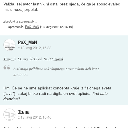
Valjda, sej
avtor
lastnik ni ostal brez njega, če ga je sposojevalec
mislu nazaj prpelat.
Zgodovina sprememb…
spremenilo:
PaX_MaN
(
13. avg 2012 ob 16:19
)
PaX_MaN
::
13. avg 2012, 16:33
Truga
je
13. avg 2012 ob 16:00
izjavil
:
Avti majo priblizno tok skupnega z avtorskimi deli kot z
gnojnico.
Hm. Če se ne sme aplicirat koncepta kraje iz fizičnega sveta
("avti"), zakaj bi tko radi na digitalen svet apliciral
first sale
?
doctrine
Truga
::
13. avg 2012, 16:46