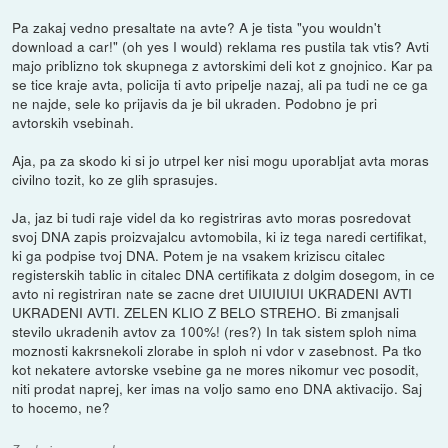
Pa zakaj vedno presaltate na avte? A je tista "you wouldn't
download a car!" (oh yes I would) reklama res pustila tak vtis? Avti
majo priblizno tok skupnega z avtorskimi deli kot z gnojnico. Kar pa
se tice kraje avta, policija ti avto pripelje nazaj, ali pa tudi ne ce ga
ne najde, sele ko prijavis da je bil ukraden. Podobno je pri
avtorskih vsebinah.
Aja, pa za skodo ki si jo utrpel ker nisi mogu uporabljat avta moras
civilno tozit, ko ze glih sprasujes.
Ja, jaz bi tudi raje videl da ko registriras avto moras posredovat
svoj DNA zapis proizvajalcu avtomobila, ki iz tega naredi certifikat,
ki ga podpise tvoj DNA. Potem je na vsakem kriziscu citalec
registerskih tablic in citalec DNA certifikata z dolgim dosegom, in ce
avto ni registriran nate se zacne dret UIUIUIUI UKRADENI AVTI
UKRADENI AVTI. ZELEN KLIO Z BELO STREHO. Bi zmanjsali
stevilo ukradenih avtov za 100%! (res?) In tak sistem sploh nima
moznosti kakrsnekoli zlorabe in sploh ni vdor v zasebnost. Pa tko
kot nekatere avtorske vsebine ga ne mores nikomur vec posodit,
niti prodat naprej, ker imas na voljo samo eno DNA aktivacijo. Saj
to hocemo, ne?