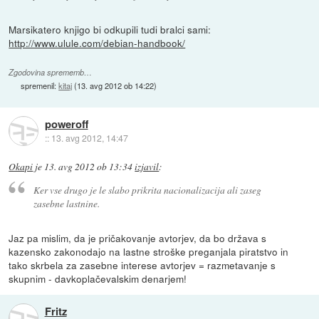
Marsikatero knjigo bi odkupili tudi bralci sami:
http://www.ulule.com/debian-handbook/
Zgodovina sprememb…
spremenil:
kitaj
(
13. avg 2012 ob 14:22
)
poweroff
::
13. avg 2012, 14:47
Okapi
je
13. avg 2012 ob 13:34
izjavil
:
Ker vse drugo je le slabo prikrita nacionalizacija ali zaseg
zasebne lastnine.
Jaz pa mislim, da je pričakovanje avtorjev, da bo država s
kazensko zakonodajo na lastne stroške preganjala piratstvo in
tako skrbela za zasebne interese avtorjev = razmetavanje s
skupnim - davkoplačevalskim denarjem!
Fritz