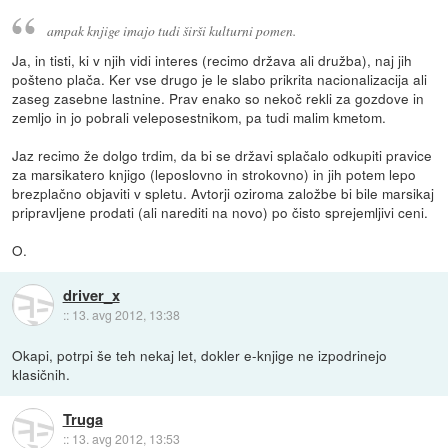
ampak knjige imajo tudi širši kulturni pomen.
Ja, in tisti, ki v njih vidi interes (recimo država ali družba), naj jih
pošteno plača. Ker vse drugo je le slabo prikrita nacionalizacija ali
zaseg zasebne lastnine. Prav enako so nekoč rekli za gozdove in
zemljo in jo pobrali veleposestnikom, pa tudi malim kmetom.
Jaz recimo že dolgo trdim, da bi se državi splačalo odkupiti pravice
za marsikatero knjigo (leposlovno in strokovno) in jih potem lepo
brezplačno objaviti v spletu. Avtorji oziroma založbe bi bile marsikaj
pripravljene prodati (ali narediti na novo) po čisto sprejemljivi ceni.
O.
driver_x
::
13. avg 2012, 13:38
Okapi, potrpi še teh nekaj let, dokler e-knjige ne izpodrinejo
klasičnih.
Truga
::
13. avg 2012, 13:53