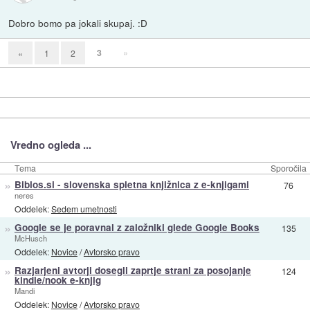
Dobro bomo pa jokali skupaj. :D
3
»
«
1
2
Vredno ogleda ...
Tema
Sporočila
»
Biblos.si - slovenska spletna knjižnica z e-knjigami
76
neres
Oddelek:
Sedem umetnosti
»
Google se je poravnal z založniki glede Google Books
135
McHusch
Oddelek:
Novice
/
Avtorsko pravo
»
Razjarjeni avtorji dosegli zaprtje strani za posojanje
124
kindle/nook e-knjig
Mandi
Oddelek:
Novice
/
Avtorsko pravo