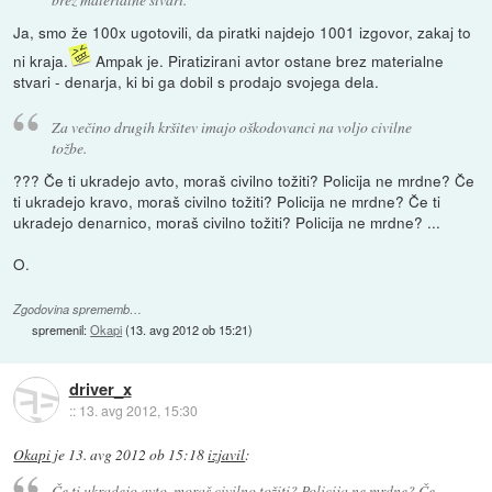
Ja, smo že 100x ugotovili, da piratki najdejo 1001 izgovor, zakaj to
ni kraja.
Ampak je. Piratizirani avtor ostane brez materialne
stvari - denarja, ki bi ga dobil s prodajo svojega dela.
Za večino drugih kršitev imajo oškodovanci na voljo civilne
tožbe.
??? Če ti ukradejo avto, moraš civilno tožiti? Policija ne mrdne? Če
ti ukradejo kravo, moraš civilno tožiti? Policija ne mrdne? Če ti
ukradejo denarnico, moraš civilno tožiti? Policija ne mrdne? ...
O.
Zgodovina sprememb…
spremenil:
Okapi
(
13. avg 2012 ob 15:21
)
driver_x
::
13. avg 2012, 15:30
Okapi
je
13. avg 2012 ob 15:18
izjavil
:
Če ti ukradejo avto, moraš civilno tožiti? Policija ne mrdne? Če