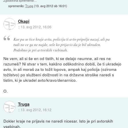
Zgodovina sprememb…
spremenilo:
Truga
(
13. avg 2012 ob 16:01
)
Okapi
::
13. avg 2012, 16:06
Kar pa se tice kraje avta, policija ti avto pripelje nazaj, ali pa
tudi ne ce ga ne najde, sele ko prijavis da je bil ukraden.
Podobno je pri avtorskih vsebinah.
Ne vem, ali si še en od tistih, ki se delajo neumne, ali res ne
razumeš? Ni stvar v tem, kakšno odškodnino dobiš, če ti ukradejo
avto, in ali moraš za to tožit lopova, ampak kaj policija (oziroma
tožilstvo) po službeni dolžnosti in na državne stroške naredi s
tistim, ki je ukradel avto/kravo/denarnico.
O.
Truga
::
13. avg 2012, 16:12
Dokler kraje ne prijavis ne naredi nicesar. Isto je pri avtorskih
vsebinah.