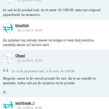
2x več bi jih prodali tudi, če bi stale 10-15EUR, tako kot originali
paperbacki na amazonu.
bluefish
::
22. jul 2010, 16:49
Za začetek naj ukinejo davek na knjige in malo bolj smotrno
razdelijo denar pri končni ceni.
Okapi
::
22. jul 2010, 16:50
2x več bi jih prodali tudi, če bi stale 10-15EUR
Mogoče, samo bi jih morali prodati 3x več, da bi se založbi to
splačalo, toliko več pa jih verjetno ne bi prodali.
O.
techfreak :)
::
22. jul 2010, 16:54