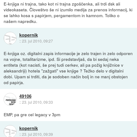
E-knjiga ni trajna, tako kot ni trajna zgoščenka, ali trdi dsk ali
videokaseta. Človeštvo še ni izumilo medija za prenos informacij, ki
se lahko kosa s papirjem, pergamentom in kamnom. Toliko o
našem napredku.
kopernik
::
23. jul 2010, 09:27
E-knjiga oz. digitalni zapis informacije je zelo trajen in zelo odporen
na vojne, totalitarizme, ipd. Si predstavljaš, da bi sedaj neka
entiteta (kot nacisti, še prej tudi cerkev, ali pa požig knjižnice v
aleksandriji) hotela "zažgati" vse knjige ? Težko delo v digitalni
dobi. Upam si trditi, da je sodoben način bolj in ne manj obstojen
od papirja.
49106
::
23. jul 2010, 09:33
EMP, pa gre cel legacy v 3pm
kopernik
::
23. jul 2010, 09:39