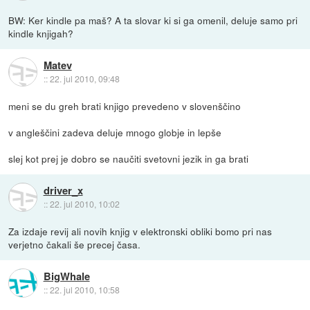
BW: Ker kindle pa maš? A ta slovar ki si ga omenil, deluje samo pri
kindle knjigah?
Matev
::
22. jul 2010, 09:48
meni se du greh brati knjigo prevedeno v slovenščino
v angleščini zadeva deluje mnogo globje in lepše
slej kot prej je dobro se naučiti svetovni jezik in ga brati
driver_x
::
22. jul 2010, 10:02
Za izdaje revij ali novih knjig v elektronski obliki bomo pri nas
verjetno čakali še precej časa.
BigWhale
::
22. jul 2010, 10:58