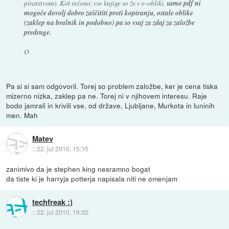
piratstvom). Kot rečeno, vse knjige so že v e-obliki,
samo pdf ni
mogoče dovolj dobro zaščititi proti kopiranju, ostale oblike
(zaklep na bralnik in podobno) pa so vsaj za zdaj za založbe
predrage.
O.
Pa si si sam odgovoril. Torej so problem založbe, ker je cena tiska
mizerno nizka, zaklep pa ne. Torej ni v njihovem interesu. Raje
bodo jamrali in krivili vse, od države, Ljubljane, Murkota in luninih
men. Mah
Matev
::
22. jul 2010, 15:15
zanimivo da je stephen king nesramno bogat
da tiste ki je harryja potterja napisala niti ne omenjam
techfreak :)
::
22. jul 2010, 16:32