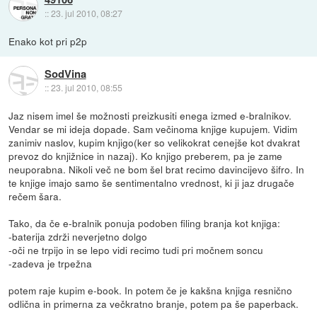
::
23. jul 2010, 08:27
Enako kot pri p2p
SodVina
::
23. jul 2010, 08:55
Jaz nisem imel še možnosti preizkusiti enega izmed e-bralnikov.
Vendar se mi ideja dopade. Sam večinoma knjige kupujem. Vidim
zanimiv naslov, kupim knjigo(ker so velikokrat cenejše kot dvakrat
prevoz do knjižnice in nazaj). Ko knjigo preberem, pa je zame
neuporabna. Nikoli več ne bom šel brat recimo davincijevo šifro. In
te knjige imajo samo še sentimentalno vrednost, ki ji jaz drugače
rečem šara.
Tako, da če e-bralnik ponuja podoben filing branja kot knjiga:
-baterija zdrži neverjetno dolgo
-oči ne trpijo in se lepo vidi recimo tudi pri močnem soncu
-zadeva je trpežna
potem raje kupim e-book. In potem če je kakšna knjiga resnično
odlična in primerna za večkratno branje, potem pa še paperback.