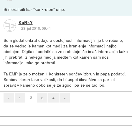
Bi moral biti kar *konkreten* emp.
KaRkY
::
23. jul 2010, 09:41
Sem gledal enkrat odajo o obstojnosti informacij in je blo rečeno,
da še vedno je kamen kot medij za hranjenje informacij najbolj
obstojen. Digitalni podatki so zelo obstojni če imaš informacijo kako
jih prebrati iz nekega medija medtem kot kamen sam nosi
informacijo kako ga prebrati.
Ta EMP je zelo možen 1 konkreten sončev izbruh in papa podatki.
Sončev izbruh take velikosti, da bi uspel človeštvo za par let
spravit v kameno dobo se je že zgodil pa se še tudi bo.
2
«
1
3
4
»