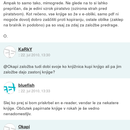
Ampak to samo tako, mimogrede. Ne glede na to si lahko
prepričan, da je edini vzrok piratstvo (oziroma strah pred
piratstvom). Kot rečeno, vse knjige so že v e-obliki, samo pdf ni
mogoče dovolj dobro zaščititi proti kopiranju, ostale oblike (zaklep
na bralnik in podobno) pa so vsaj za zdaj za založbe predrage.
O.
KaRkY
::
22. jul 2010, 13:30
@Okapi založba tudi dobi svoje ko knjižnica kupi knjigo ali pa jim
založbe dajo zastonj knjige?
bluefish
::
22. jul 2010, 13:33
Slej ko prej si bom priskrbel en e-reader, vendar le za nekatere
knjige. Občutek papirnate knjige v rokah je še vedno
nenadomestljiv.
Okapi