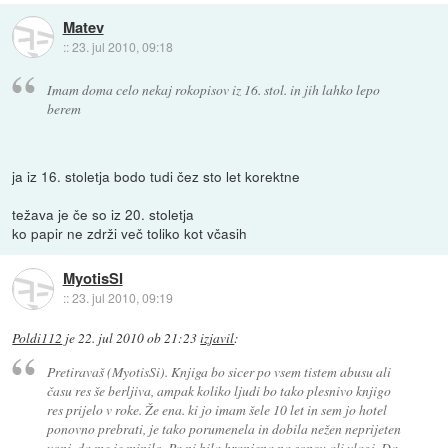
Matev
::
23. jul 2010, 09:18
Imam doma celo nekaj rokopisov iz 16. stol. in jih lahko lepo
berem
ja iz 16. stoletja bodo tudi čez sto let korektne
težava je če so iz 20. stoletja
ko papir ne zdrži več toliko kot včasih
MyotisSI
::
23. jul 2010, 09:19
Poldi112
je
22. jul 2010 ob 21:23
izjavil
:
Pretiravaš (MyotisSi). Knjiga bo sicer po vsem tistem abusu ali
času res še berljiva, ampak koliko ljudi bo tako plesnivo knjigo
res prijelo v roke. Že ena. ki jo imam šele 10 let in sem jo hotel
ponovno prebrati, je tako porumenela in dobila nežen neprijeten
vonj, da me je minilo. Pa ni bila hranjena na soncu ali vlagi. Da