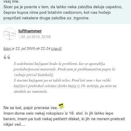
vsaj ime.
Sicer pa je poanta v tem, da lahko neka založba deluje uspešno,
čeprav kupca nima pod totalnim nadzorom, kot nas hočejo
prepričati nekatere druge založbe oz. trgovine.
lufthammer
::
22. jul 2010, 22:58
kitaj
je
22. jul 2010 ob 22:24
izjavil
:
S sodobnimi knjigami bodo še problemi, ker se uporablja
preslabe/poceni materiale. Predvsem je problematičen papir, ki
vsebuje preveč kemikalij.
S starimi knjigami pa ni takih težav. Pred leti sem v kar veliki
knjižnici prebrskal celotno zbirko knjig iz 19. stoletja, pa niso ne
smrdele ne rumenele.
Ne se bat, papir prenese vse.
Imam doma celo nekaj rokopisov iz 16. stol. in jih lahko lepo
berem, imam pa tudi nekaj petčetrt disket, ki jih ne morem prebrati
nikjer več....