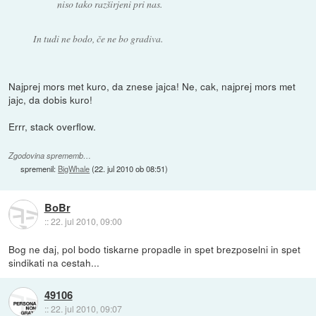
niso tako razširjeni pri nas.
In tudi ne bodo, če ne bo gradiva.
Najprej mors met kuro, da znese jajca! Ne, cak, najprej mors met
jajc, da dobis kuro!
Errr, stack overflow.
Zgodovina sprememb…
spremenil:
BigWhale
(
22. jul 2010 ob 08:51
)
BoBr
::
22. jul 2010, 09:00
Bog ne daj, pol bodo tiskarne propadle in spet brezposelni in spet
sindikati na cestah...
49106
::
22. jul 2010, 09:07