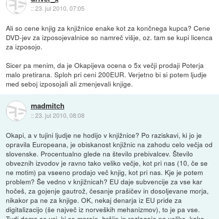
::
23. jul 2010, 07:05
Ali so cene knjig za knjižnice enake kot za končnega kupca? Cene
DVD-jev za izposojevalnice so namreč višje, oz. tam se kupi licenca
za izposojo.
Sicer pa menim, da je Okapijeva ocena o 5x večji prodaji Poterja
malo pretirana. Sploh pri ceni 200EUR. Verjetno bi si potem ljudje
med seboj izposojali ali zmenjevali knjige.
madmitch
::
23. jul 2010, 08:08
Okapi, a v tujini ljudje ne hodijo v knjižnice? Po raziskavi, ki jo je
opravila Europeana, je obiskanost knjižnic na zahodu celo večja od
slovenske. Procentualno glede na število prebivalcev. Število
obveznih izvodov je ravno tako veliko večje, kot pri nas (10, če se
ne motim) pa vseeno prodajo več knjig, kot pri nas. Kje je potem
problem? Še vedno v knjižnicah? EU daje subvencije za vse kar
hočeš, za gojenje gautrož, česanje prašičev in dosoljevane morja,
nikakor pa ne za knjige. OK, nekaj denarja iz EU pride za
digitalizacijo (še največ iz norveških mehanizmov), to je pa vse.
Tudi doma se vsi, ki se morajo, hršijo in razlagajo na veliko, kako