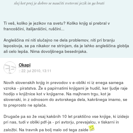
slej kot prej je dobro se naučiti svetovni jezik in ga brati
Ti veš, koliko je jezikov na svetu? Koliko knjig si prebral v
francoščini, italijanščini, ruščini...
Angleščina mi niti slučajno ne dela problemov, niti pri branju
leposlovja, se pa nikakor ne strinjam, da je lahko angleščina globlja
ali celo lepša. Nima dovoljšnega besednjaka.
Okapi
::
22. jul 2010, 13:11
Novih slovenskih knjig in prevodov v e-obliki ni iz enega samega
vzroka - piratstva. Že s papirnatimi knjigami je hudič, ker ljudje raje
hodijo v knjižnice kot v knjigarne. Na majhnem trgu, kot je
slovenski, in z odnosom do avtorskega dela, kakršnega imamo, se
to preprosto ne splača.
Drugače pa so že vsaj kakšnih 10 let praktično vse knjige, ki izidejo
pri nas, tudi v obliki pdf-ja - pri avtorju, prevajalcu, v tiskarni in
založbi. Na travnik pa bolj malo od tega zaide