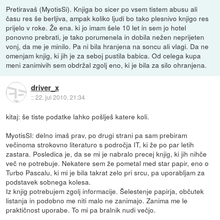
Pretiravaš (MyotisSi). Knjiga bo sicer po vsem tistem abusu ali
času res še berljiva, ampak koliko ljudi bo tako plesnivo knjigo res
prijelo v roke. Že ena. ki jo imam šele 10 let in sem jo hotel
ponovno prebrati, je tako porumenela in dobila nežen neprijeten
vonj, da me je minilo. Pa ni bila hranjena na soncu ali vlagi. Da ne
omenjam knjig, ki jih je za seboj pustila babica. Od celega kupa
meni zanimivih sem obdržal zgolj eno, ki je bila za silo ohranjena.
driver_x
::
22. jul 2010, 21:34
kitaj: še tiste podatke lahko pošlješ katere koli.
MyotisSI: delno imaš prav, po drugi strani pa sam prebiram
večinoma strokovno literaturo s področja IT, ki že po par letih
zastara. Posledica je, da se mi je nabralo precej knjig, ki jih nihče
več ne potrebuje. Nekatere sem že pometal med star papir, eno o
Turbo Pascalu, ki mi je bila takrat zelo pri srcu, pa uporabljam za
podstavek sobnega kolesa.
Iz knjig potrebujem zgolj informacije. Šelestenje papirja, občutek
listanja in podobno me niti malo ne zanimajo. Zanima me le
praktičnost uporabe. To mi pa bralnik nudi večjo.