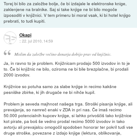
Torej bi bilo za založbe bolje, če bi izdajale le elektronske knige,
zaklenjene na bralnike. Saj si take knjige ne bi bilo mogoče
izposoditi v knjižnici. V tem primeru bi moral vsak, ki bi hotel knjigo
prebrati, to tudi kupiti.
Okapi
::
22. jul 2010, 14:59
Mislim da založbe večino denarja dobijo prav od knjižnic.
Ja, in ravno to je problem. Knjižnicam prodajo 500 izvodov in to je
to. Če bi knjižnic ne bilo, oziroma ne bi bile brezplačne, bi prodali
2000 izvodov.
Knjižnice so potuha samo za slabe knjige in recimo kakšne
pesniške zbirke, ki jih drugače ne bi nihče kupil.
Problem je seveda majhnost našega trga. Stroški pisanja knjige, ali
prevajanja, so namreč enaki v ZDA in pri nas. Če imaš recimo
50.000 potencialnih kupcev knjige, si lahko privoščiš tako knjižnice
kot pirate, pa boš še vedno prodal recimo 5000 izvodov in tako
avtorju ali prevajalcu omogočil spodoben honorar ter pokril tudi vse
druge stroške, povezane z izdajo knjige (lektura, oblikovanje,