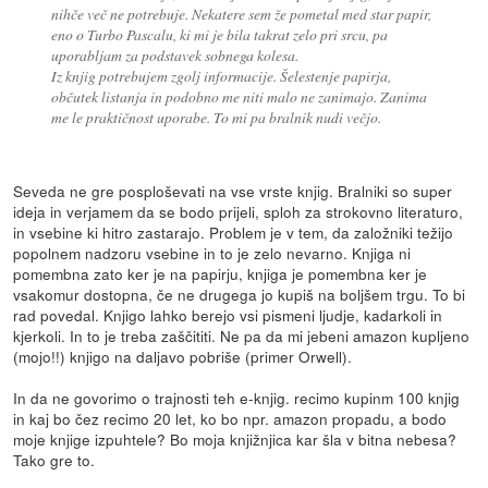
nihče več ne potrebuje. Nekatere sem že pometal med star papir,
eno o Turbo Pascalu, ki mi je bila takrat zelo pri srcu, pa
uporabljam za podstavek sobnega kolesa.
Iz knjig potrebujem zgolj informacije. Šelestenje papirja,
občutek listanja in podobno me niti malo ne zanimajo. Zanima
me le praktičnost uporabe. To mi pa bralnik nudi večjo.
Seveda ne gre posploševati na vse vrste knjig. Bralniki so super
ideja in verjamem da se bodo prijeli, sploh za strokovno literaturo,
in vsebine ki hitro zastarajo. Problem je v tem, da založniki težijo
popolnem nadzoru vsebine in to je zelo nevarno. Knjiga ni
pomembna zato ker je na papirju, knjiga je pomembna ker je
vsakomur dostopna, če ne drugega jo kupiš na boljšem trgu. To bi
rad povedal. Knjigo lahko berejo vsi pismeni ljudje, kadarkoli in
kjerkoli. In to je treba zaščititi. Ne pa da mi jebeni amazon kupljeno
(mojo!!) knjigo na daljavo pobriše (primer Orwell).
In da ne govorimo o trajnosti teh e-knjig. recimo kupinm 100 knjig
in kaj bo čez recimo 20 let, ko bo npr. amazon propadu, a bodo
moje knjige izpuhtele? Bo moja knjižnjica kar šla v bitna nebesa?
Tako gre to.