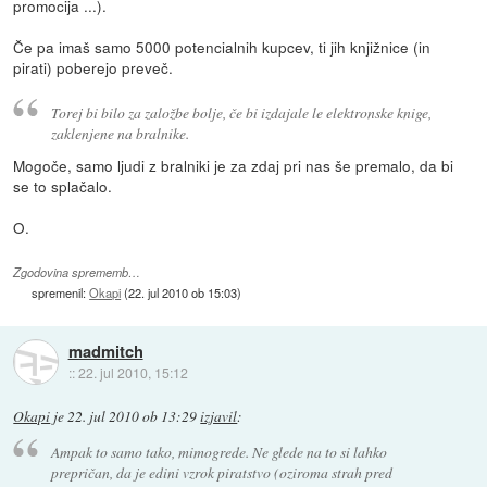
promocija ...).
Če pa imaš samo 5000 potencialnih kupcev, ti jih knjižnice (in
pirati) poberejo preveč.
Torej bi bilo za založbe bolje, če bi izdajale le elektronske knige,
zaklenjene na bralnike.
Mogoče, samo ljudi z bralniki je za zdaj pri nas še premalo, da bi
se to splačalo.
O.
Zgodovina sprememb…
spremenil:
Okapi
(
22. jul 2010 ob 15:03
)
madmitch
::
22. jul 2010, 15:12
Okapi
je
22. jul 2010 ob 13:29
izjavil
:
Ampak to samo tako, mimogrede. Ne glede na to si lahko
prepričan, da je edini vzrok piratstvo (oziroma strah pred