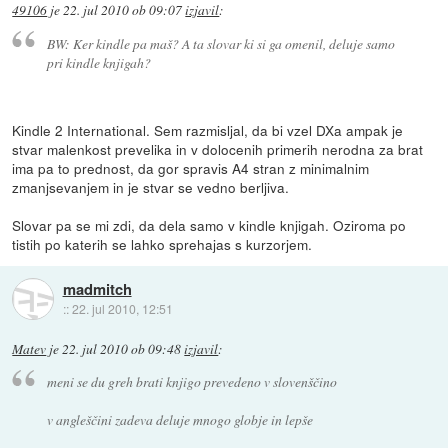
49106
je
22. jul 2010 ob 09:07
izjavil
:
BW: Ker kindle pa maš? A ta slovar ki si ga omenil, deluje samo
pri kindle knjigah?
Kindle 2 International. Sem razmisljal, da bi vzel DXa ampak je
stvar malenkost prevelika in v dolocenih primerih nerodna za brat
ima pa to prednost, da gor spravis A4 stran z minimalnim
zmanjsevanjem in je stvar se vedno berljiva.
Slovar pa se mi zdi, da dela samo v kindle knjigah. Oziroma po
tistih po katerih se lahko sprehajas s kurzorjem.
madmitch
::
22. jul 2010, 12:51
Matev
je
22. jul 2010 ob 09:48
izjavil
:
meni se du greh brati knjigo prevedeno v slovenščino
v angleščini zadeva deluje mnogo globje in lepše