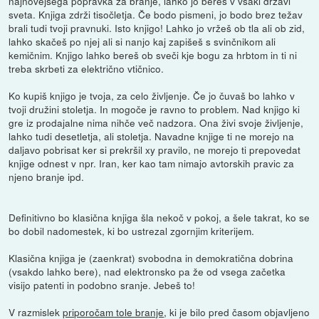
najnovejšega popravka za branje, lahko jo bereš v vsaki državi
sveta. Knjiga zdrži tisočletja. Če bodo pismeni, jo bodo brez težav
brali tudi tvoji pravnuki. Isto knjigo! Lahko jo vržeš ob tla ali ob zid,
lahko skačeš po njej ali si nanjo kaj zapišeš s svinčnikom ali
kemičnim. Knjigo lahko bereš ob sveči kje bogu za hrbtom in ti ni
treba skrbeti za električno vtičnico.
Ko kupiš knjigo je tvoja, za celo življenje. Če jo čuvaš bo lahko v
tvoji družini stoletja. In mogoče je ravno to problem. Nad knjigo ki
gre iz prodajalne nima nihče več nadzora. Ona živi svoje življenje,
lahko tudi desetletja, ali stoletja. Navadne knjige ti ne morejo na
daljavo pobrisat ker si prekršil xy pravilo, ne morejo ti prepovedat
knjige odnest v npr. Iran, ker kao tam nimajo avtorskih pravic za
njeno branje ipd.
Definitivno bo klasična knjiga šla nekoč v pokoj, a šele takrat, ko se
bo dobil nadomestek, ki bo ustrezal zgornjim kriterijem.
Klasična knjiga je (zaenkrat) svobodna in demokratična dobrina
(vsakdo lahko bere), nad elektronsko pa že od vsega začetka
visijo patenti in podobno sranje. Jebeš to!
V razmislek
priporočam tole branje
, ki je bilo pred časom objavljeno