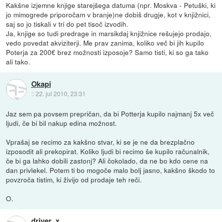
Kakšne izjemne knjige starejšega datuma (npr. Moskva - Petuški, ki
jo mimogrede priporočam v branje)ne dobiš drugje, kot v knjižnici,
saj so jo tiskali v tri do pet tisoč izvodih.
Ja, knjige so tudi predrage in marsikdaj knjižnice rešujejo prodajo,
vedo povedat akviziterji. Me prav zanima, koliko več bi jih kupilo
Poterja za 200€ brez možnosti izposoje? Samo tisti, ki so ga tako
ali tako.
Okapi
::
22. jul 2010, 23:31
Jaz sem pa povsem prepričan, da bi Potterja kupilo najmanj 5x več
ljudi, če bi bil nakup edina možnost.
Vprašaj se recimo za kakšno stvar, ki se je ne da brezplačno
izposodit ali prekopirat. Koliko ljudi bi recimo še kupilo računalnik,
če bi ga lahko dobili zastonj? Ali čokolado, da ne bo kdo cene na
dan privlekel. Potem ti bo mogoče malo bolj jasno, kakšno škodo to
povzroča tistim, ki živijo od prodaje teh reči.
O.
driver_x