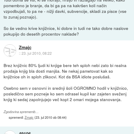
pomembno je branje, da bi ga pa na kakršen koli način
vzpodbujali, to pa ne - nižji davki, subvencije, skladi za pisce (vse
to zunaj poznajo).
So še vedno krive knjižnice, ki dobre in tudi ne tako dobre naslove
pokupijo do desetih procentov naklade?
Zmajc
::
23. jul 2010, 08:22
Brez knjižnic 80% ljudi ki knjige bere teh sploh nebi zato bi realna
prodaja knjig bla dosti manjša. Ne nekaj pametovat kak so
knjižnice oh in sploh zlikocvi. Kot da BSA idiote poslušaš.
Osebno sem v osnovni in srednji šoli OGROMNO hodil v knjižnico,
posledično sem pozneje ko sem odrasel kupil kar zajeten sveženj
knjig ki sedaj zapolnjujejo več kopt 2 omari mojega stanovanja.
Zgodovina sprememb…
spremenil:
Zmajc
(
23. jul 2010 ob 08:44
)
49106