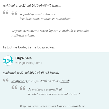
techfreak :)
je
22. jul 2010 ob 08:45
izjavil
:
Je problem v avtorskih al v
lenobi/nezainteresiranosti založnikov?
Verjetno nezainteresiranost kupcev. E-bralniki še niso tako
razširjeni pri nas.
In tudi ne bodo, če ne bo gradiva.
BigWhale
::
22. jul 2010, 08:51
madmitch
je
22. jul 2010 ob 08:45
izjavil
:
techfreak :)
je
22. jul 2010 ob 08:45
izjavil
:
Je problem v avtorskih al v
lenobi/nezainteresiranosti založnikov?
Verjetno nezainteresiranost kupcev. E-bralniki še