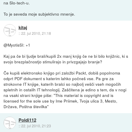
na Slo-tech-u.
To je seveda moje subjektivno mnenje.
kitaj
::
22. jul 2010, 21:18
@MyotisSI: +1
Kaj pa če bi ljudje brali/kupili 2x manj knjig če ne bi bilo knjižnic, ki s
svojo brezplačnostjo stimulirajo in privzgajajo branje?
Če kupiš elektronsko knjigo pri založbi Packt, dobiš popolnoma
odprt PDF dokument s katerim lahko počneš vse. Pa gre za
strokovne IT knjige, katerih bralci so najbolj vešči vseh mogočih
spletnih in ostalih IT tehnologij. Zaščitena je edino s tem, da v nogi
na vsaki strani knjige piše: "This material is copyright and is
licensed for the sole use by Ime Priimek, Tvoja ulica 3, Mesto,
Država, Poštna številka"
Poldi112
::
22. jul 2010, 21:23