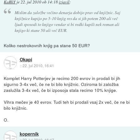
KaRkY
je
22. jul 2010 ob 14:18
izjavil
:
Mislim da založbe večino denarja dobijo prav od knjižnic. Saj
knjižnice kupijo po 5-10 knjig res da si jih potem 200 ali več
ljudi sposodi to knjigo vendar si bi redki kupili nek roman ali
knjigo ki stane 50 ali več EUR.
Koliko nestrokovnih knjig pa stane 50 EUR?
Okapi
::
22. jul 2010, 16:41
Komplet Harry Potterjev je recimo 200 evrov in prodali bi jih
sigurno 3-4x več, če ne bi bilo knjižnic. Oziroma bi založba
zaslužila 3-4x več, če bi izposoja stala recimo 10% knjige.
Vihra mečev je 40 evrov. Tudi teh bi prodali vsaj 2x več, če ne bi
bilo knjižnic.
O.
kopernik
::
22. jul 2010, 16:47