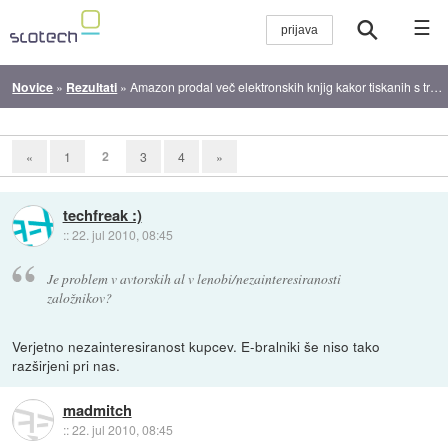
☰
Novice
»
Rezultati
»
Amazon prodal več elektronskih knjig kakor tiskanih s trdimi platnicami
2
«
1
3
4
»
techfreak :)
::
22. jul 2010, 08:45
Je problem v avtorskih al v lenobi/nezainteresiranosti
založnikov?
Verjetno nezainteresiranost kupcev. E-bralniki še niso tako
razširjeni pri nas.
madmitch
::
22. jul 2010, 08:45