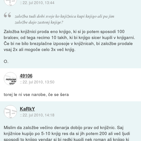
::
22. jul 2010, 13:44
založba tudi dobi svoje ko knjižnica kupi knjigo ali pa jim
založbe dajo zastonj knjige?
Založba knjižnici proda eno knjigo, ki si jo potem sposodi 100
bralcev, od tega recimo 10 takih, ki bi knjigo sicer kupili v knjigarni.
Če bi ne bilo brezplačne izposoje v knjižnicah, bi založbe prodale
vsaj 2x ali mogoče celo 3x več knjig.
O.
49106
::
22. jul 2010, 13:50
torej le ni vse narobe, če se šera
KaRkY
::
22. jul 2010, 14:18
Mislim da založbe večino denarja dobijo prav od knjižnic. Saj
knjižnice kupijo po 5-10 knjig res da si jih potem 200 ali več ljudi
sposodi to knjigo vendar si bi redki kupili nek roman ali knjigo ki