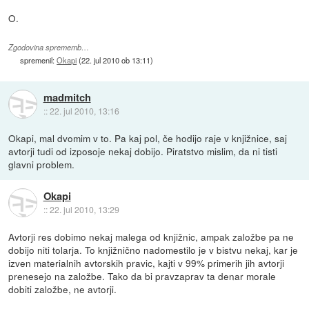
O.
Zgodovina sprememb…
spremenil:
Okapi
(
22. jul 2010 ob 13:11
)
madmitch
::
22. jul 2010, 13:16
Okapi, mal dvomim v to. Pa kaj pol, če hodijo raje v knjižnice, saj
avtorji tudi od izposoje nekaj dobijo. Piratstvo mislim, da ni tisti
glavni problem.
Okapi
::
22. jul 2010, 13:29
Avtorji res dobimo nekaj malega od knjižnic, ampak založbe pa ne
dobijo niti tolarja. To knjižnično nadomestilo je v bistvu nekaj, kar je
izven materialnih avtorskih pravic, kajti v 99% primerih jih avtorji
prenesejo na založbe. Tako da bi pravzaprav ta denar morale
dobiti založbe, ne avtorji.