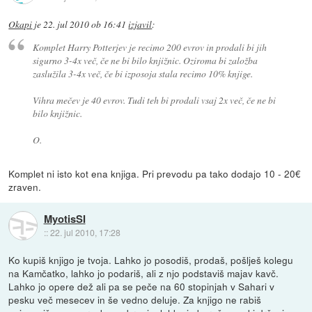
Okapi
je
22. jul 2010 ob 16:41
izjavil
:
Komplet Harry Potterjev je recimo 200 evrov in prodali bi jih
sigurno 3-4x več, če ne bi bilo knjižnic. Oziroma bi založba
zaslužila 3-4x več, če bi izposoja stala recimo 10% knjige.
Vihra mečev je 40 evrov. Tudi teh bi prodali vsaj 2x več, če ne bi
bilo knjižnic.
O.
Komplet ni isto kot ena knjiga. Pri prevodu pa tako dodajo 10 - 20€
zraven.
MyotisSI
::
22. jul 2010, 17:28
Ko kupiš knjigo je tvoja. Lahko jo posodiš, prodaš, pošlješ kolegu
na Kamčatko, lahko jo podariš, ali z njo podstaviš majav kavč.
Lahko jo opere dež ali pa se peče na 60 stopinjah v Sahari v
pesku več mesecev in še vedno deluje. Za knjigo ne rabiš