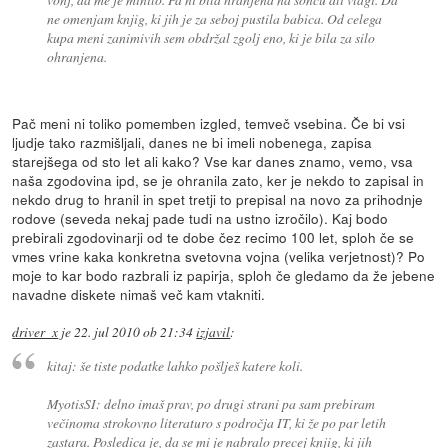
ne omenjam knjig, ki jih je za seboj pustila babica. Od celega
kupa meni zanimivih sem obdržal zgolj eno, ki je bila za silo
ohranjena.
Pač meni ni toliko pomemben izgled, temveč vsebina. Če bi vsi
ljudje tako razmišljali, danes ne bi imeli nobenega, zapisa
starejšega od sto let ali kako? Vse kar danes znamo, vemo, vsa
naša zgodovina ipd, se je ohranila zato, ker je nekdo to zapisal in
nekdo drug to hranil in spet tretji to prepisal na novo za prihodnje
rodove (seveda nekaj pade tudi na ustno izročilo). Kaj bodo
prebirali zgodovinarji od te dobe čez recimo 100 let, sploh če se
vmes vrine kaka konkretna svetovna vojna (velika verjetnost)? Po
moje to kar bodo razbrali iz papirja, sploh če gledamo da že jebene
navadne diskete nimaš več kam vtakniti.
driver_x
je
22. jul 2010 ob 21:34
izjavil
:
kitaj: še tiste podatke lahko pošlješ katere koli.
MyotisSI: delno imaš prav, po drugi strani pa sam prebiram
večinoma strokovno literaturo s področja IT, ki že po par letih
zastara. Posledica je, da se mi je nabralo precej knjig, ki jih