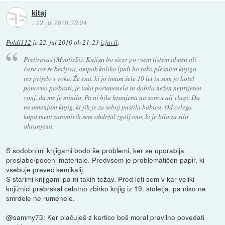
kitaj
::
22. jul 2010, 22:24
Poldi112
je
22. jul 2010 ob 21:23
izjavil
:
Pretiravaš (MyotisSi). Knjiga bo sicer po vsem tistem abusu ali
času res še berljiva, ampak koliko ljudi bo tako plesnivo knjigo
res prijelo v roke. Že ena. ki jo imam šele 10 let in sem jo hotel
ponovno prebrati, je tako porumenela in dobila nežen neprijeten
vonj, da me je minilo. Pa ni bila hranjena na soncu ali vlagi. Da
ne omenjam knjig, ki jih je za seboj pustila babica. Od celega
kupa meni zanimivih sem obdržal zgolj eno, ki je bila za silo
ohranjena.
S sodobnimi knjigami bodo še problemi, ker se uporablja
preslabe/poceni materiale. Predvsem je problematičen papir, ki
vsebuje preveč kemikalij.
S starimi knjigami pa ni takih težav. Pred leti sem v kar veliki
knjižnici prebrskal celotno zbirko knjig iz 19. stoletja, pa niso ne
smrdele ne rumenele.
@sammy73: Ker plačuješ z kartico boš moral pravilno povedati