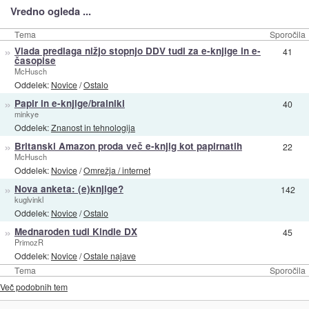
Vredno ogleda ...
Tema
Sporočila
»
Vlada predlaga nižjo stopnjo DDV tudi za e-knjige in e-
41
časopise
McHusch
Oddelek:
Novice
/
Ostalo
»
Papir in e-knjige/bralniki
40
minkye
Oddelek:
Znanost in tehnologija
»
Britanski Amazon proda več e-knjig kot papirnatih
22
McHusch
Oddelek:
Novice
/
Omrežja / internet
»
Nova anketa: (e)knjige?
142
kuglvinkl
Oddelek:
Novice
/
Ostalo
»
Mednaroden tudi Kindle DX
45
PrimozR
Oddelek:
Novice
/
Ostale najave
Tema
Sporočila
Več podobnih tem