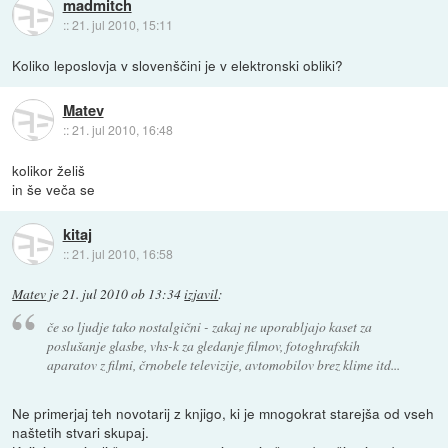
madmitch
::
21. jul 2010, 15:11
Koliko leposlovja v slovenščini je v elektronski obliki?
Matev
::
21. jul 2010, 16:48
kolikor želiš
in še veča se
kitaj
::
21. jul 2010, 16:58
Matev
je
21. jul 2010 ob 13:34
izjavil
:
če so ljudje tako nostalgični - zakaj ne uporabljajo kaset za
poslušanje glasbe, vhs-k za gledanje filmov, fotoghrafskih
aparatov z filmi, črnobele televizije, avtomobilov brez klime itd...
Ne primerjaj teh novotarij z knjigo, ki je mnogokrat starejša od vseh
naštetih stvari skupaj.