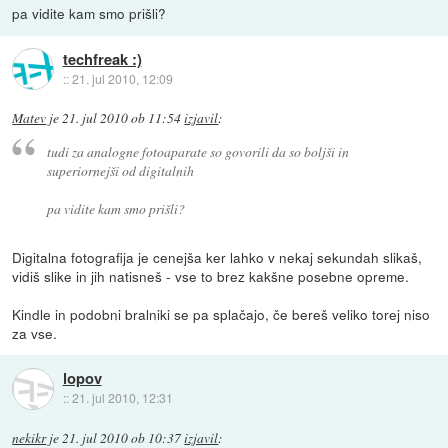
pa vidite kam smo prišli?
techfreak :)
::
21. jul 2010, 12:09
Matev
je
21. jul 2010 ob 11:54
izjavil
:
tudi za analogne fotoaparate so govorili da so boljši in
superiornejši od digitalnih
pa vidite kam smo prišli?
Digitalna fotografija je cenejša ker lahko v nekaj sekundah slikaš,
vidiš slike in jih natisneš - vse to brez kakšne posebne opreme.
Kindle in podobni bralniki se pa splačajo, če bereš veliko torej niso
za vse.
lopov
::
21. jul 2010, 12:31
nekikr
je
21. jul 2010 ob 10:37
izjavil
: