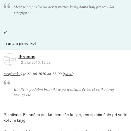
Meni je pa pogled na nekaj metrov knjig doma bolj pri srcu kot
e-knjiga :)
+1
In imam jih veliko!
thramos
::
21. jul 2010, 12:52
techfreak :)
je
21. jul 2010 ob 12:09
izjavil
:
Kindle in podobni bralniki se pa splačajo, če bereš veliko torej
niso za vse.
Relativno. Finančno se, kot cenejše knjige, res splača šele pri veliki
količini knjig.
S stališča udobja pa se splača že pri prvi prebrani knjigi. Ni več