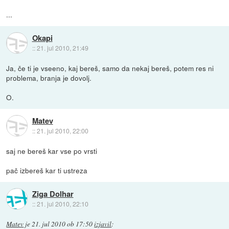
...
Okapi
::
21. jul 2010, 21:49
Ja, če ti je vseeno, kaj bereš, samo da nekaj bereš, potem res ni
problema, branja je dovolj.
O.
Matev
::
21. jul 2010, 22:00
saj ne bereš kar vse po vrsti
pač izbereš kar ti ustreza
Ziga Dolhar
::
21. jul 2010, 22:10
Matev
je
21. jul 2010 ob 17:50
izjavil
: