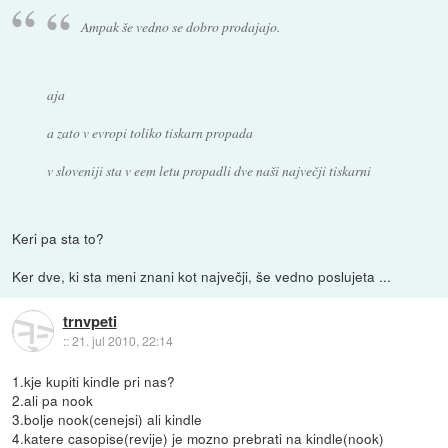
Ampak še vedno se dobro prodajajo.
aja
a zato v evropi toliko tiskarn propada
v sloveniji sta v eem letu propadli dve naši največji tiskarni
Keri pa sta to?
Ker dve, ki sta meni znani kot največji, še vedno poslujeta ...
trnvpeti
::
21. jul 2010, 22:14
1.kje kupiti kindle pri nas?
2.ali pa nook
3.bolje nook(cenejsi) ali kindle
4.katere casopise(revije) je mozno prebrati na kindle(nook)