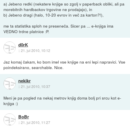
a) Jebeno redki (nekatere knjige so zgolj v paperback obliki, ali pa
morebitnih hardbackov trgovine ne prodajajo), in
b) Jebeno dragi (halo, 10-20 evrov in več za karton?!),
me ta statistika sploh ne preseneča. Sicer pa ... e-knjiga ima
VEDNO trdne platnice :P.
d0rK
::
21. jul 2010, 10:12
Jaz komaj čakam, ko bom imel vse knjige na eni lepi napravici. Vse
poindeksirano, searchable. Nice.
nekikr
::
21. jul 2010, 10:37
Meni je pa pogled na nekaj metrov knjig doma bolj pri srcu kot e-
knjiga :)
BoBr
::
21. jul 2010, 11:27