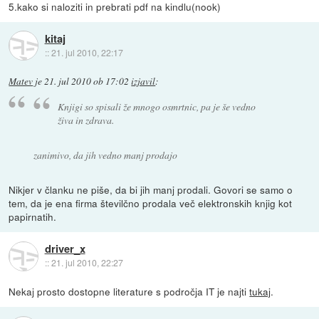
5.kako si naloziti in prebrati pdf na kindlu(nook)
kitaj
::
21. jul 2010, 22:17
Matev
je
21. jul 2010 ob 17:02
izjavil
:
Knjigi so spisali že mnogo osmrtnic, pa je še vedno
živa in zdrava.
zanimivo, da jih vedno manj prodajo
Nikjer v članku ne piše, da bi jih manj prodali. Govori se samo o
tem, da je ena firma številčno prodala več elektronskih knjig kot
papirnatih.
driver_x
::
21. jul 2010, 22:27
Nekaj prosto dostopne literature s področja IT je najti
tukaj
.