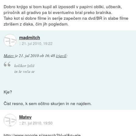
Dobro knjigo si bom kupil ali izposodil v papirni obliki, učbenik,
priročnik ali gradivo pa bi eventuelno bral preko bralnika.
Tako kot si dobre filme in serije zapečem na dvd/BR in slabe filme
zbrišem z diska, čim jih pogledam.
madmitch
::
21. jul 2010, 19:22
Matev
je
21. jul 2010 ob 16:48
izjavil
:
kolikor želiš
in še veča se
Kje?
Čist resno, k sem očitno skurjen in ne najdem.
Matev
::
21. jul 2010, 19:50
http://www.google.si/search?hl=sl&q=ele...