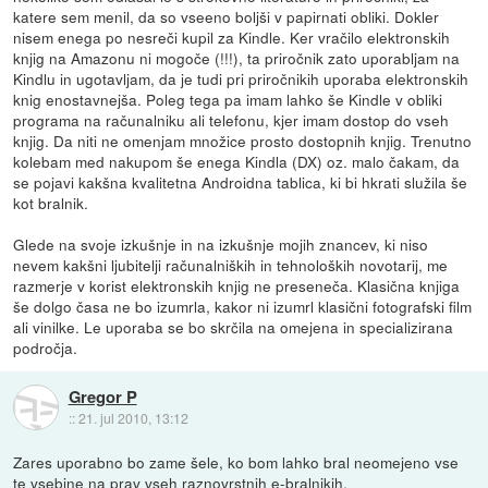
katere sem menil, da so vseeno boljši v papirnati obliki. Dokler
nisem enega po nesreči kupil za Kindle. Ker vračilo elektronskih
knjig na Amazonu ni mogoče (!!!), ta priročnik zato uporabljam na
Kindlu in ugotavljam, da je tudi pri priročnikih uporaba elektronskih
knig enostavnejša. Poleg tega pa imam lahko še Kindle v obliki
programa na računalniku ali telefonu, kjer imam dostop do vseh
knjig. Da niti ne omenjam množice prosto dostopnih knjig. Trenutno
kolebam med nakupom še enega Kindla (DX) oz. malo čakam, da
se pojavi kakšna kvalitetna Androidna tablica, ki bi hkrati služila še
kot bralnik.
Glede na svoje izkušnje in na izkušnje mojih znancev, ki niso
nevem kakšni ljubitelji računalniških in tehnoloških novotarij, me
razmerje v korist elektronskih knjig ne preseneča. Klasična knjiga
še dolgo časa ne bo izumrla, kakor ni izumrl klasični fotografski film
ali vinilke. Le uporaba se bo skrčila na omejena in specializirana
področja.
Gregor P
::
21. jul 2010, 13:12
Zares uporabno bo zame šele, ko bom lahko bral neomejeno vse
te vsebine na prav vseh raznovrstnih e-bralnikih.