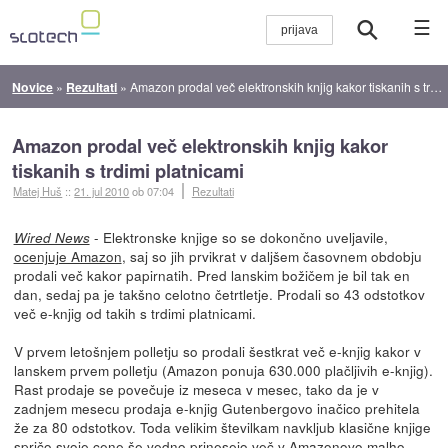
☰
Novice
»
Rezultati
»
Amazon prodal več elektronskih knjig kakor tiskanih s trdimi platnicami
Amazon prodal več elektronskih knjig kakor
tiskanih s trdimi platnicami
Matej Huš
::
21. jul 2010
ob 07:04
Rezultati
- Elektronske knjige so se dokončno uveljavile,
Wired News
ocenjuje Amazon
, saj so jih prvikrat v daljšem časovnem obdobju
prodali več kakor papirnatih. Pred lanskim božičem je bil tak en
dan, sedaj pa je takšno celotno četrtletje. Prodali so 43 odstotkov
več e-knjig od takih s trdimi platnicami.
V prvem letošnjem polletju so prodali šestkrat več e-knjig kakor v
lanskem prvem polletju (Amazon ponuja 630.000 plačljivih e-knjig).
Rast prodaje se povečuje iz meseca v mesec, tako da je v
zadnjem mesecu prodaja e-knjig Gutenbergovo inačico prehitela
že za 80 odstotkov. Toda velikim številkam navkljub klasične knjige
spričo svoje cene še vedno prinesejo več v Amazonovo malho.