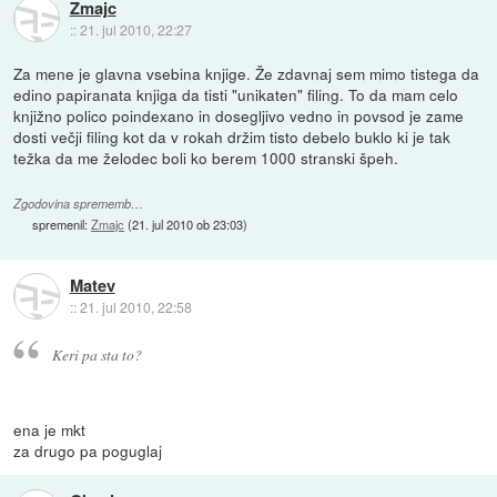
Zmajc
::
21. jul 2010, 22:27
Za mene je glavna vsebina knjige. Že zdavnaj sem mimo tistega da
edino papiranata knjiga da tisti "unikaten" filing. To da mam celo
knjižno polico poindexano in dosegljivo vedno in povsod je zame
dosti večji filing kot da v rokah držim tisto debelo buklo ki je tak
težka da me želodec boli ko berem 1000 stranski špeh.
Zgodovina sprememb…
spremenil:
Zmajc
(
21. jul 2010 ob 23:03
)
Matev
::
21. jul 2010, 22:58
Keri pa sta to?
ena je mkt
za drugo pa poguglaj