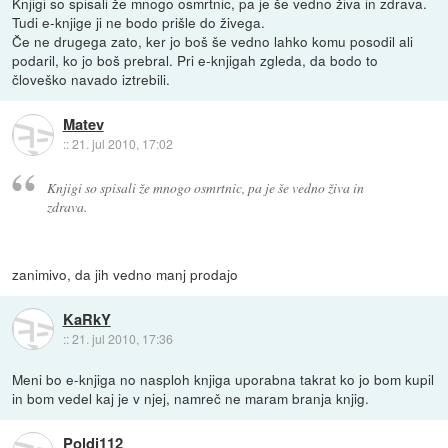
Knjigi so spisali že mnogo osmrtnic, pa je še vedno živa in zdrava.
Tudi e-knjige ji ne bodo prišle do živega.
Če ne drugega zato, ker jo boš še vedno lahko komu posodil ali
podaril, ko jo boš prebral. Pri e-knjigah zgleda, da bodo to
človeško navado iztrebili.
Matev
::
21. jul 2010, 17:02
Knjigi so spisali že mnogo osmrtnic, pa je še vedno živa in
zdrava.
zanimivo, da jih vedno manj prodajo
KaRkY
::
21. jul 2010, 17:36
Meni bo e-knjiga no nasploh knjiga uporabna takrat ko jo bom kupil
in bom vedel kaj je v njej, namreč ne maram branja knjig.
Poldi112