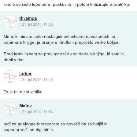
kindle se čisto lepo bere. poskusite in potem kritizirajte e-bralnike.
thramos
::
21. jul 2010, 11:36
Meni, ki nimam neke nostalgične/čustvene navezanosti na
papirnate knjige, je branje s Kindlom preprosto veliko boljše.
Pred kratkim sem se prav matral z eno debelo knjigo, ki sem jo
dobil v dar ...
lurker
::
21. jul 2010, 11:42
To je tako kot vinilke.
Matev
::
21. jul 2010, 11:54
tudi za analogne fotoaparate so govorili da so boljši in
superiornejši od digitalnih