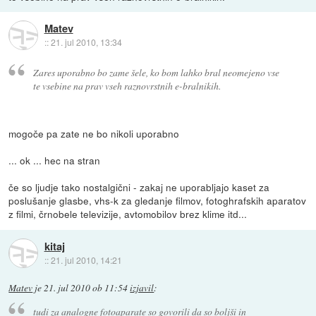
Matev
::
21. jul 2010, 13:34
Zares uporabno bo zame šele, ko bom lahko bral neomejeno vse
te vsebine na prav vseh raznovrstnih e-bralnikih.
mogoče pa zate ne bo nikoli uporabno
... ok ... hec na stran
če so ljudje tako nostalgični - zakaj ne uporabljajo kaset za
poslušanje glasbe, vhs-k za gledanje filmov, fotoghrafskih aparatov
z filmi, črnobele televizije, avtomobilov brez klime itd...
kitaj
::
21. jul 2010, 14:21
Matev
je
21. jul 2010 ob 11:54
izjavil
:
tudi za analogne fotoaparate so govorili da so boljši in