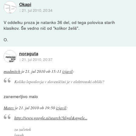
Okapi
::
21. jul 2010, 20:34
V oddelku proza je natanko 36 del, od tega polovica starih
klasikov. Še vedno nič od "kolikor želiš".
O.
noraguta
::
21. jul 2010, 20:37
madmitch
je
21. jul 2010 ob 15:11
izjavil
:
Koliko leposlovja v slovenščini je v elektronski obliki?
zanemerljivo malo
Matev
je
21. jul 2010 ob 19:50
izjavil
:
http://www.google.si/search?hl=sl&q=ele...
za začetek
lenuh