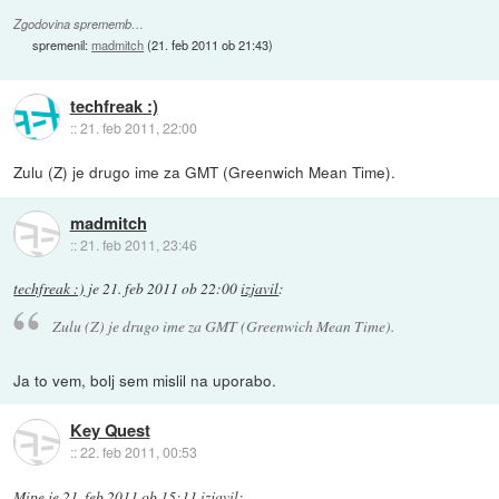
Zgodovina sprememb…
spremenil:
madmitch
(
21. feb 2011 ob 21:43
)
techfreak :)
::
21. feb 2011, 22:00
Zulu (Z) je drugo ime za GMT (Greenwich Mean Time).
madmitch
::
21. feb 2011, 23:46
techfreak :)
je
21. feb 2011 ob 22:00
izjavil
:
Zulu (Z) je drugo ime za GMT (Greenwich Mean Time).
Ja to vem, bolj sem mislil na uporabo.
Key Quest
::
22. feb 2011, 00:53
Mipe
je
21. feb 2011 ob 15:11
izjavil
: