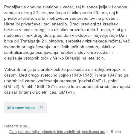
Podaljšanje dnevne svetlobe v večer, saj bi sonce julija v Londonu
zahajalo okrog 22. ure, svetlo pa bi bilo vse do 23. ure, naj bi
privabilo turiste, saj bi imeli zvečer več prireditev na prostem.
Hkrati bi privarčevali tudi energijo. Drugi predlogi za krepitev
turizma v novi strategiji so ukinitev praznika dela 1. maja, ki bi ga
nadomestil nek drug dela prost dan v oktobru - najverjetneje Dan
bitke pri Trafalgarju 21. oktobra, sprostitev vizumskega režima, več
svobode pri oglaševanju turističnih točk ob cestah, ukinitev
centraliziranega ocenjevanja hotelov s številom zvezdic in
olepšanje vstopnih točk v Veliko Britanijo na letališčih.
Velika Britanija je v preteklosti že poizkušala s srednjeevropskim
časom. Med drugo svetovno vojno (1940-1945) in leta 1947 so ga
uporabljali zaradi varčevanja premoga (pozimi GMT+1, poleti
GMT+2). V letih 1968-1971 so celo leto uporabljali srednjeevropski
čas (ali britanski poletni čas, GMT+1).
32 komentarjev
Preberite si še…
Evropska komisija: prihodnje leto zadnjikrat premikamo ure
::
15. sep