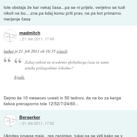
tole obstaja že kar nekaj časa...pa se ni prijelo, verjetno se tudi
nikoli ne bo....zna pa kdaj komu priti prav, ne pa kot primarno
merjenje časa
madmitch
::
21. feb 2011, 17:49
lurker
je
21. feb 2011 ob 16:35
izjavil
:
Zakaj enkrat ne uvedemo globalnega časa in samo
urnike prilagodimo lokalno?
Izvoli.
Dejmo še 10 mesecev uvesti in 50 tednov, da ne bo za kerga
kekca prenaporno tole 12/52/7/24/60...
Berserker
::
21. feb 2011, 17:52
Ukinitev prvega maja.. res zanimivo, tukaj pa se vidi kako se v