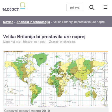
☰
Novice
»
Znanost in tehnologija
»
Velika Britanija bi prestavila ure naprej
Velika Britanija bi prestavila ure naprej
Matej Huš
::
21. feb 2011
ob 14:56
Znanost in tehnologija
Časovni pasovi marca 2010