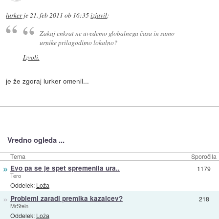
lurker
je
21. feb 2011 ob 16:35
izjavil
:
Zakaj enkrat ne uvedemo globalnega časa in samo
urnike prilagodimo lokalno?
Izvoli.
je že zgoraj lurker omenil...
Vredno ogleda ...
Tema
Sporočila
»
Evo pa se je spet spremenila ura..
1179
Tero
Oddelek:
Loža
»
Problemi zaradi premika kazalcev?
218
MrStein
Oddelek:
Loža