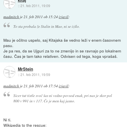
::
21. feb 2011, 19:09
madmitch
je
21. feb 2011 ob 15:24
izjavil
:
To sta probala že Stalin in Mao, ni se izšlo.
Mau je očitno uspelo, saj Kitajska še vedno leži v enem časovnem
pasu.
Je pa res, da se Ujguri za to ne zmenijo in se ravnajo po lokalnem
času. Čas je tam tako relativen. Odvisen od tega, koga vprašaš.
MrStein
::
21. feb 2011, 19:59
madmitch
je
21. feb 2011 ob 17:54
izjavil
:
Sicer tut tistle svoč šas ni vedno povsod enak, pri nas je skor pol
800 v 991 in v 117. Če je men kaj jasno.
Ni ti.
Wikipedia to the rescue: