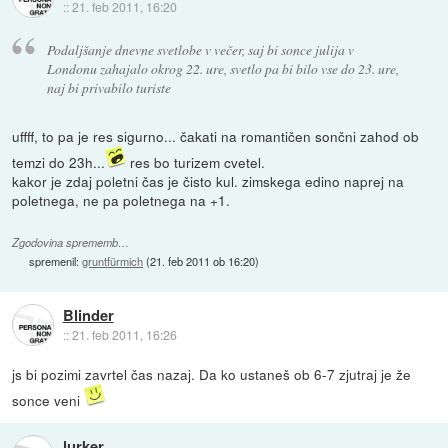
::
21. feb 2011, 16:20
Podaljšanje dnevne svetlobe v večer, saj bi sonce julija v
Londonu zahajalo okrog 22. ure, svetlo pa bi bilo vse do 23. ure,
naj bi privabilo turiste
uffff, to pa je res sigurno... čakati na romantičen sončni zahod ob
temzi do 23h...
res bo turizem cvetel.
kakor je zdaj poletni čas je čisto kul. zimskega edino naprej na
poletnega, ne pa poletnega na +1.
Zgodovina sprememb…
spremenil:
gruntfürmich
(
21. feb 2011 ob 16:20
)
Blinder
::
21. feb 2011, 16:26
js bi pozimi zavrtel čas nazaj. Da ko ustaneš ob 6-7 zjutraj je že
sonce veni
lurker