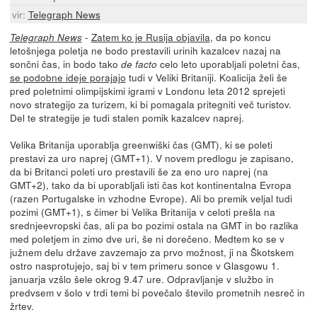
vir:
Telegraph News
-
Zatem ko je Rusija objavila
, da po koncu
Telegraph News
letošnjega poletja ne bodo prestavili urinih kazalcev nazaj na
sončni čas, in bodo tako
celo leto uporabljali poletni čas,
de facto
se podobne ideje porajajo
tudi v Veliki Britaniji. Koalicija želi še
pred poletnimi olimpijskimi igrami v Londonu leta 2012 sprejeti
novo strategijo za turizem, ki bi pomagala pritegniti več turistov.
Del te strategije je tudi stalen pomik kazalcev naprej.
Velika Britanija uporablja greenwiški čas (GMT), ki se poleti
prestavi za uro naprej (GMT+1). V novem predlogu je zapisano,
da bi Britanci poleti uro prestavili še za eno uro naprej (na
GMT+2), tako da bi uporabljali isti čas kot kontinentalna Evropa
(razen Portugalske in vzhodne Evrope). Ali bo premik veljal tudi
pozimi (GMT+1), s čimer bi Velika Britanija v celoti prešla na
srednjeevropski čas, ali pa bo pozimi ostala na GMT in bo razlika
med poletjem in zimo dve uri, še ni dorečeno. Medtem ko se v
južnem delu države zavzemajo za prvo možnost, ji na Škotskem
ostro nasprotujejo, saj bi v tem primeru sonce v Glasgowu 1.
januarja vzšlo šele okrog 9.47 ure. Odpravljanje v službo in
predvsem v šolo v trdi temi bi povečalo število prometnih nesreč in
žrtev.