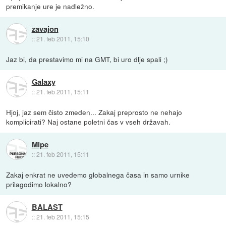
premikanje ure je nadležno.
zavajon
::
21. feb 2011, 15:10
Jaz bi, da prestavimo mi na GMT, bi uro dlje spali ;)
Galaxy
::
21. feb 2011, 15:11
Hjoj, jaz sem čisto zmeden... Zakaj preprosto ne nehajo
komplicirati? Naj ostane poletni čas v vseh državah.
Mipe
::
21. feb 2011, 15:11
Zakaj enkrat ne uvedemo globalnega časa in samo urnike
prilagodimo lokalno?
BALAST
::
21. feb 2011, 15:15