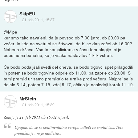
SkipEU
::
21. feb 2011, 15:37
@Mipe
ker smo tako navajeni, da je povsod ob 7.00 jutro, ob 20.00 pa
večer. In kdo na svetu bi se žrtvoval, da bi se dan začel ob 16.00?
Nobena država. Vso to kompliciranje v času tehnologije mi je
popolnoma banalno, ko je vsaka nastavitev 1 klik vstran.
Če bodo podaljšali svetli del dneva, se bodo trgovci spet prilagodili
in potem se bodo trgovine odprle ob 11.00, pa zaprle ob 23.00. S
temi premiki ur samo premikajo te urnike proti večeru. Najprej se je
delalo 6-14, potem 7-15, zdaj 9-17, očitno je naslednji korak 11-19.
MrStein
::
21. feb 2011, 15:39
Zmajc
je
21. feb 2011 ob 15:02
izjavil
:
Upajmo da se še kontinentalna evropa odloči za enotni čas. Tole
premikanje ure je nadležno.