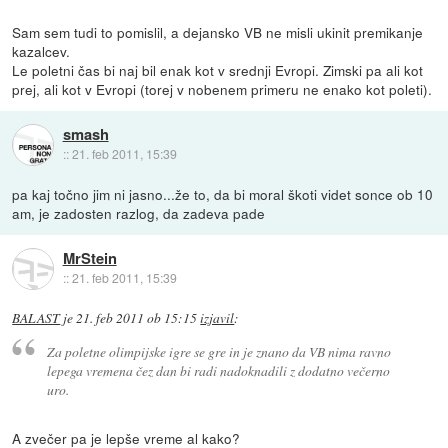
Sam sem tudi to pomislil, a dejansko VB ne misli ukinit premikanje
kazalcev.
Le poletni čas bi naj bil enak kot v srednji Evropi. Zimski pa ali kot
prej, ali kot v Evropi (torej v nobenem primeru ne enako kot poleti).
smash
::
21. feb 2011, 15:39
pa kaj točno jim ni jasno...že to, da bi moral škoti videt sonce ob 10
am, je zadosten razlog, da zadeva pade
MrStein
::
21. feb 2011, 15:39
BALAST
je
21. feb 2011 ob 15:15
izjavil
:
Za poletne olimpijske igre se gre in je znano da VB nima ravno
lepega vremena čez dan bi radi nadoknadili z dodatno večerno
uro.
A zvečer pa je lepše vreme al kako?