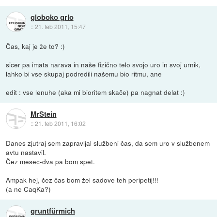
globoko grlo
::
21. feb 2011, 15:47
Čas, kaj je že to? :)
sicer pa imata narava in naše fizično telo svojo uro in svoj urnik,
lahko bi vse skupaj podredili našemu bio ritmu, ane
edit : vse lenuhe (aka mi bioritem skače) pa nagnat delat :)
MrStein
::
21. feb 2011, 16:02
Danes zjutraj sem zapravljal službeni čas, da sem uro v službenem
avtu nastavil.
Čez mesec-dva pa bom spet.
Ampak hej, čez čas bom žel sadove teh peripetij!!!
(a ne CaqKa?)
gruntfürmich