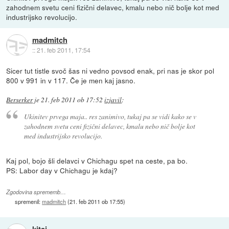
zahodnem svetu ceni fizični delavec, kmalu nebo nič bolje kot med
industrijsko revolucijo.
madmitch
::
21. feb 2011, 17:54
Sicer tut tistle svoč šas ni vedno povsod enak, pri nas je skor pol
800 v 991 in v 117. Če je men kaj jasno.
Berserker
je
21. feb 2011 ob 17:52
izjavil
:
Ukinitev prvega maja.. res zanimivo, tukaj pa se vidi kako se v
zahodnem svetu ceni fizični delavec, kmalu nebo nič bolje kot
med industrijsko revolucijo.
Kaj pol, bojo šli delavci v Chichagu spet na ceste, pa bo.
PS: Labor day v Chichagu je kdaj?
Zgodovina sprememb…
spremenil:
madmitch
(
21. feb 2011 ob 17:55
)
kitaj