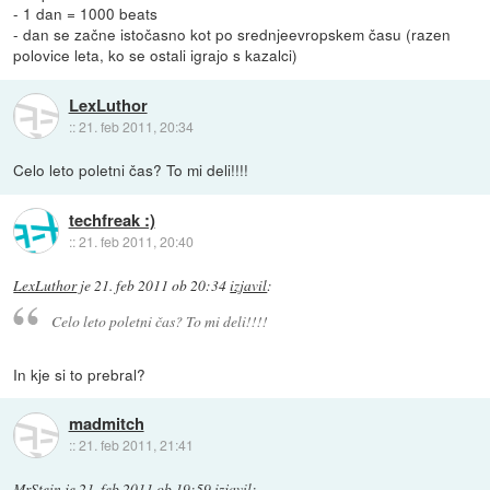
- 1 dan = 1000 beats
- dan se začne istočasno kot po srednjeevropskem času (razen
polovice leta, ko se ostali igrajo s kazalci)
LexLuthor
::
21. feb 2011, 20:34
Celo leto poletni čas? To mi deli!!!!
techfreak :)
::
21. feb 2011, 20:40
LexLuthor
je
21. feb 2011 ob 20:34
izjavil
:
Celo leto poletni čas? To mi deli!!!!
In kje si to prebral?
madmitch
::
21. feb 2011, 21:41
MrStein
je
21. feb 2011 ob 19:59
izjavil
: