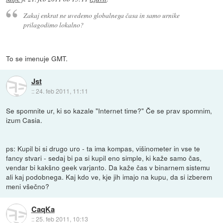
Zakaj enkrat ne uvedemo globalnega časa in samo urnike
prilagodimo lokalno?
To se imenuje GMT.
Jst
::
24. feb 2011, 11:11
Se spomnite ur, ki so kazale "Internet time?" Če se prav spomnim,
izum Casia.
ps: Kupil bi si drugo uro - ta ima kompas, višinometer in vse te
fancy stvari - sedaj bi pa si kupil eno simple, ki kaže samo čas,
vendar bi kakšno geek varjanto. Da kaže čas v binarnem sistemu
ali kaj podobnega. Kaj kdo ve, kje jih imajo na kupu, da si izberem
meni všečno?
CaqKa
::
25. feb 2011, 10:13