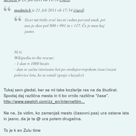
madmitch
je
21. feb 2011 ob 17:54
izjavil
:
Sicer tut tistle svoč šas ni vedno povsod enak, pri
nas je skor pol 800 v 991 in v 117. Če je men kaj
jasno.
Ni ti.
Wikipedia to the rescue:
- 1 dan = 1000 beats
- dan se začne istočasno kot po srednjeevropskem času (razen
polovice leta, ko se ostali igrajo s kazalci)
Tukaj sem gledal, ker se mi take kozlarije res ne da študirat.
Spodaj daj različna mesta in ti bo vrnilo različne "čase".
http://www.swatch.com/zz_en/internettim...
Ne ne, že vidim, ko zamenjaš mesto (časovni pas) ura ostane ista
in jasno, da je ta @ ura potem drugačna.
To je k en Zulu time