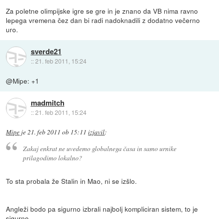
Za poletne olimpijske igre se gre in je znano da VB nima ravno
lepega vremena čez dan bi radi nadoknadili z dodatno večerno
uro.
sverde21
::
21. feb 2011, 15:24
@Mipe: +1
madmitch
::
21. feb 2011, 15:24
Mipe
je
21. feb 2011 ob 15:11
izjavil
:
Zakaj enkrat ne uvedemo globalnega časa in samo urnike
prilagodimo lokalno?
To sta probala že Stalin in Mao, ni se izšlo.
Angleži bodo pa sigurno izbrali najbolj kompliciran sistem, to je
sigurno.