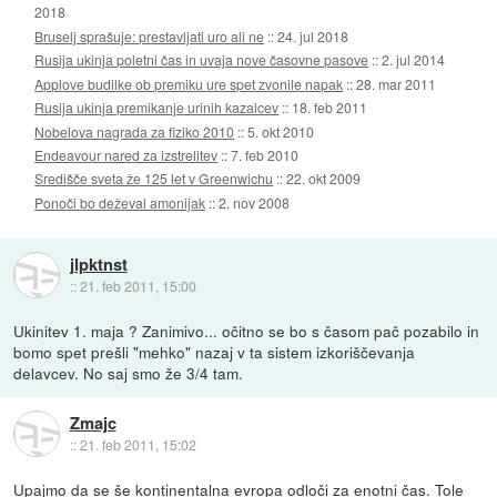
2018
Bruselj sprašuje: prestavljati uro ali ne
::
24. jul 2018
Rusija ukinja poletni čas in uvaja nove časovne pasove
::
2. jul 2014
Applove budilke ob premiku ure spet zvonile napak
::
28. mar 2011
Rusija ukinja premikanje urinih kazalcev
::
18. feb 2011
Nobelova nagrada za fiziko 2010
::
5. okt 2010
Endeavour nared za izstrelitev
::
7. feb 2010
Središče sveta že 125 let v Greenwichu
::
22. okt 2009
Ponoči bo deževal amonijak
::
2. nov 2008
jlpktnst
::
21. feb 2011, 15:00
Ukinitev 1. maja ? Zanimivo... očitno se bo s časom pač pozabilo in
bomo spet prešli "mehko" nazaj v ta sistem izkoriščevanja
delavcev. No saj smo že 3/4 tam.
Zmajc
::
21. feb 2011, 15:02
Upajmo da se še kontinentalna evropa odloči za enotni čas. Tole