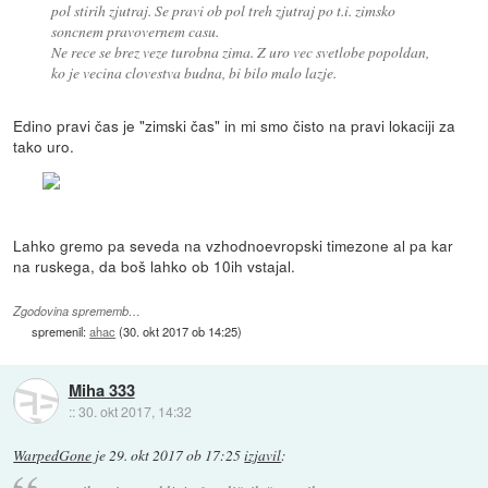
pol stirih zjutraj. Se pravi ob pol treh zjutraj po t.i. zimsko
soncnem pravovernem casu.
Ne rece se brez veze turobna zima. Z uro vec svetlobe popoldan,
ko je vecina clovestva budna, bi bilo malo lazje.
Edino pravi čas je "zimski čas" in mi smo čisto na pravi lokaciji za
tako uro.
Lahko gremo pa seveda na vzhodnoevropski timezone al pa kar
na ruskega, da boš lahko ob 10ih vstajal.
Zgodovina sprememb…
spremenil:
ahac
(
30. okt 2017 ob 14:25
)
Miha 333
::
30. okt 2017, 14:32
WarpedGone
je
29. okt 2017 ob 17:25
izjavil
: