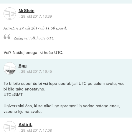
MrStein
::
29. okt 2017, 13:39
AštiriL
je
29. okt 2017 ob 11:50
izjavil
:
Zakaj vsi tolk hočte UTC
Vsi? Naštej enega, ki hoče UTC.
Spc
::
29. okt 2017, 16:45
To bi bilo super če bi vsi lepo uporabljali UTC po celem svetu, vse
bi bilo tako enostavno.
UTC=GMT
Univerzalni čas, ki se nikoli ne spremeni in vedno ostane enak,
vseeno kje na svetu.
AštiriL
::
29. okt 2017, 17:08