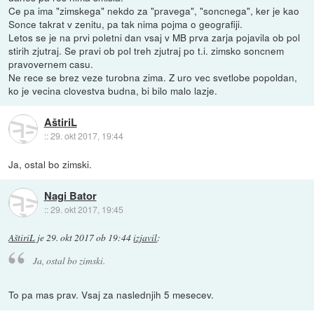
Ce pa ima "zimskega" nekdo za "pravega", "soncnega", ker je kao
Sonce takrat v zenitu, pa tak nima pojma o geografiji.
Letos se je na prvi poletni dan vsaj v MB prva zarja pojavila ob pol
stirih zjutraj. Se pravi ob pol treh zjutraj po t.i. zimsko soncnem
pravovernem casu.
Ne rece se brez veze turobna zima. Z uro vec svetlobe popoldan,
ko je vecina clovestva budna, bi bilo malo lazje.
AštiriL
::
29. okt 2017, 19:44
Ja, ostal bo zimski.
Nagi Bator
::
29. okt 2017, 19:45
AštiriL
je
29. okt 2017 ob 19:44
izjavil
:
Ja, ostal bo zimski.
To pa mas prav. Vsaj za naslednjih 5 mesecev.