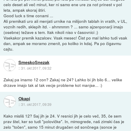
celo deset ali več minut, ker ni samo ene ure za not prinest v pol
leta, ampak skoraj štiri.
Good luck s time conami ...
Ali premikati uro ali menjati urnike na milijonih tablah in vratih, v UL,
voznih redih, sklepih itd. - ahmmmm ? ... samo ajzenponarji imajo
(osebne) težave s tem. Itak nikoli niso v časovnici ;)
Vsekakor premik kazalcev. Vsak mesec! Čist po mal lahko tudi vsak
dan, ampak se moramo zmenit, po koliko in kdaj. Pa po čigavmu
cajtu.
SmeskoSnezak
::
31. okt 2017, 09:32
Zakaj pa imamo 12 con? Zakaj ne 24? Lahko bi jih bilo 6... velike
drzave imajo tak al tak vecje probleme kot manjse... :)
Okapi
::
31. okt 2017, 09:39
Kako misliš 12? Saj jih je 24. V resnici jih je celo več, 35, če sem
prav štel, ker so tudi "polovičke". In, mimogrede, naš zimski čas je
zelo "točen", samo 15 minut drugačen od sončnega (sonce je