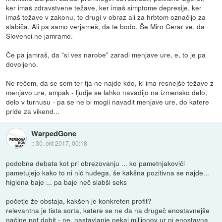
ker imaš zdravstvene težave, ker imaš simptome depresije, ker
imaš težave v zakonu, te drugi v obraz ali za hrbtom označijo za
slabiča. Ali pa samo verjameš, da te bodo. Še Miro Cerar ve, da
Slovenci ne jamramo.
Če pa jamraš, da "si ves narobe" zaradi menjave ure, e, to je pa
dovoljeno.
Ne rečem, da se sem ter tja ne najde kdo, ki ima resnejše težave z
menjavo ure, ampak - ljudje se lahko navadijo na izmensko delo,
delo v turnusu - pa se ne bi mogli navadit menjave ure, do katere
pride za vikend...
WarpedGone
::
30. okt 2017, 00:18
podobna debata kot pri obrezovanju ... ko pametnjakoviči
pametujejo kako to ni nič hudega, še kakšna pozitivna se najde...
higiena baje ... pa baje neč slabši seks
početje že obstaja, kakšen je konkreten profit?
relevantna je tista sorta, katere se ne da na drugeč enostavnejše
načine not dobit - ne, nastavlanje nekaj milijonov ur ni enostavna