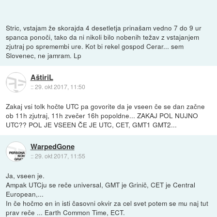
Stric, vstajam že skorajda 4 desetletja prinašam vedno 7 do 9 ur
spanca ponoči, tako da ni nikoli bilo nobenih težav z vstajanjem
zjutraj po spremembi ure. Kot bi rekel gospod Cerar... sem
Slovenec, ne jamram. Lp
AštiriL
::
29. okt 2017, 11:50
Zakaj vsi tolk hočte UTC pa govorite da je vseen če se dan začne
ob 11h zjutraj, 11h zvečer 16h popoldne... ZAKAJ POL NUJNO
UTC?? POL JE VSEEN ČE JE UTC, CET, GMT1 GMT2...
WarpedGone
::
29. okt 2017, 11:55
Ja, vseen je.
Ampak UTCju se reče universal, GMT je Grinič, CET je Central
European,...
In če hočmo en in isti časovni okvir za cel svet potem se mu naj tut
prav reče ... Earth Common Time, ECT.