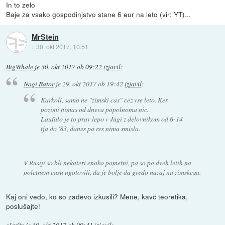
In to zelo
Baje za vsako gospodinjstvo stane 6 eur na leto (vir: YT)...
MrStein
::
30. okt 2017, 10:51
BigWhale
je
30. okt 2017 ob 09:22
izjavil
:
Nagi Bator
je
29. okt 2017 ob 19:42
izjavil
:
Karkoli, samo ne "zimski cas" cez vse leto. Ker
pozimi nimas od dneva popolnoma nic.
Laufalo je to prav lepo v Jugi z delovnikom od 6-14
tja do '83, danes pa res nima smisla.
V Rusiji so bli nekateri enako pametni, pa so po dveh letih na
poletnem casu ugotovili, da je bolje da gredo nazaj na zimskega.
Kaj oni vedo, ko so zadevo izkusili? Mene, kavč teoretika,
poslušajte!