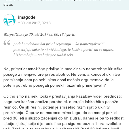
stvar.
imagodei
::
30. okt 2017, 02:18
WarpedGone
je
30. okt 2017 ob 00:18
izjavil
:
podobna debata kot pri obrezovanju ... ko pametnjakoviči
pametujejo kako to ni nič hudega, še kakšna pozitivna se najde...
higiena baje ... pa baje neč slabši seks
No, primerjat množične prisilne in medicinsko nepotrebne kirurške
posege z menjavo ure je res abotno. Ne vem, a koncept ukinitve
premikanja sam po sebi nima dosti močnih argumentov, da je
potem potrebno posegati po nekih bizarnih primerjavah?
Očitno smo na neki točki v prestavljanju kazalcev videli prednosti;
zagotovo kakšna analiza porabe el. energije lahko hitro pokaže
resnico. Če jih res ni, potem je smiselno razmišljat o ukinitvi
premikanja. Čeprav ne moremo mimo tega, da so mnogi poklici
pred 30 leti s službo začenjali ob 6h zjutraj, danes je pa to redkost.
Ljudje zjutraj spijo dlje, poleti se pa sigurno pozna 1 ura svetlobe
več. Zdaj, a je to res tako velik prihranek? Pred 30 leti smo imeli