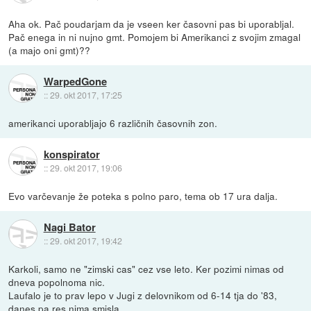
Aha ok. Pač poudarjam da je vseen ker časovni pas bi uporabljal.
Pač enega in ni nujno gmt. Pomojem bi Amerikanci z svojim zmagal
(a majo oni gmt)??
WarpedGone
::
29. okt 2017, 17:25
amerikanci uporabljajo 6 različnih časovnih zon.
konspirator
::
29. okt 2017, 19:06
Evo varčevanje že poteka s polno paro, tema ob 17 ura dalja.
Nagi Bator
::
29. okt 2017, 19:42
Karkoli, samo ne "zimski cas" cez vse leto. Ker pozimi nimas od
dneva popolnoma nic.
Laufalo je to prav lepo v Jugi z delovnikom od 6-14 tja do '83,
danes pa res nima smisla.