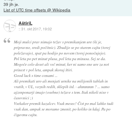
39 jih je.
List of UTC time offsets @ Wikipedia
AštiriL
::
31. okt 2017, 19:02
Moji mulci prav nimajo težav s premikanjem ure (ki je,
pripravno, sredi počitnic). Zbudijo se po starem cajtu (torej
poležavajo), spat pa hodijo po novem (torej ponočujejo).
Pol leta po pet minut plusa, pol leta pa minusa. Sej se da.
Mogoče celo deset ali več minut, ker ni samo ene ure za not
prinest v pol leta, ampak skoraj štiri.
Good luck s time conami ...
Ali premikati uro ali menjati urnike na milijonih tablah in
vratih, v UL, voznih redih, sklepih itd. - ahmmmm ? ... samo
ajzenponarji imajo (osebne) težave s tem. Itak nikoli niso v
časovnici ;)
Vsekakor premik kazalcev. Vsak mesec! Čist po mal lahko tudi
vsak dan, ampak se moramo zmenit, po koliko in kdaj. Pa po
čigavmu cajtu.