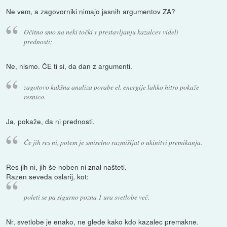
Ne vem, a zagovorniki nimajo jasnih argumentov ZA?
Očitno smo na neki točki v prestavljanju kazalcev videli
prednosti;
Ne, nismo. ČE ti si, da dan z argumenti.
zagotovo kakšna analiza porabe el. energije lahko hitro pokaže
resnico.
Ja, pokaže, da ni prednosti.
Če jih res ni, potem je smiselno razmišljat o ukinitvi premikanja.
Res jih ni, jih še noben ni znal našteti.
Razen seveda oslarij, kot:
poleti se pa sigurno pozna 1 ura svetlobe več.
Nr, svetlobe je enako, ne glede kako kdo kazalec premakne.