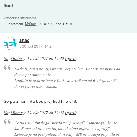
fixed
Zgodovina sprememb…
spremenil:
MrStein
(
30. okt 2017 ob 11:10
)
ahac
::
30. okt 2017, 14:24
Nagi Bator
je
29. okt 2017 ob 19:42
izjavil
:
Karkoli, samo ne "zimski cas" cez vse leto. Ker pozimi nimas od
dneva popolnoma nic.
Laufalo je to prav lepo v Jugi z delovnikom od 6-14 tja do '83,
danes pa res nima smisla.
Se pa zmeni, da boš prej hodil na šiht.
Nagi Bator
je
29. okt 2017 ob 19:42
izjavil
:
Ce pa ima "zimskega" nekdo za "pravega", "soncnega", ker je
kao Sonce takrat v zenitu, pa tak nima pojma o geografiji.
Letos se je na prvi poletni dan vsaj v MB prva zarja pojavila ob