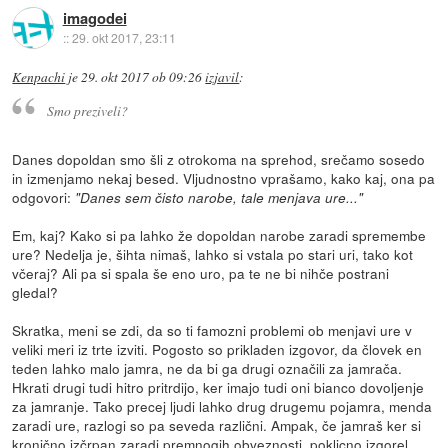
imagodei
::
29. okt 2017, 23:11
Kenpachi
je
29. okt 2017 ob 09:26
izjavil
:
Smo preziveli?
Danes dopoldan smo šli z otrokoma na sprehod, srečamo sosedo
in izmenjamo nekaj besed. Vljudnostno vprašamo, kako kaj, ona pa
odgovori:
"Danes sem čisto narobe, tale menjava ure..."
Em, kaj? Kako si pa lahko že dopoldan narobe zaradi spremembe
ure? Nedelja je, šihta nimaš, lahko si vstala po stari uri, tako kot
včeraj? Ali pa si spala še eno uro, pa te ne bi nihče postrani
gledal?
Skratka, meni se zdi, da so ti famozni problemi ob menjavi ure v
veliki meri iz trte izviti. Pogosto so prikladen izgovor, da človek en
teden lahko malo jamra, ne da bi ga drugi označili za jamrača.
Hkrati drugi tudi hitro pritrdijo, ker imajo tudi oni bianco dovoljenje
za jamranje. Tako precej ljudi lahko drug drugemu pojamra, menda
zaradi ure, razlogi so pa seveda različni. Ampak, če jamraš ker si
kronično izčrpan zaradi premnogih obveznosti, poklicno izgorel,