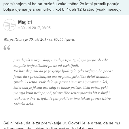
premikanjem al bo pa razložu zakaj točno 2x letni premik ponuja
boljše ujemanje s čemurkoli, kot bi 4x ali 12 kratno (vsak mesec).
Magic1
::
30. okt 2017, 08:05
WarpedGone
je
30. okt 2017 ob 07:55
izjavil
:
prvi defekt v razmišlanju so deje tipa "življene začne ob 7ih".
mogoče tvoje,nikakor pa ne od vseh ljudi.
Ko boš skapiral da je življenje ljudi zelo zelo različno,bo počas
jasno da s premikanjem ure ne pomagaš nič,le delaš dodatno
zmedo 2x letno. vsak delovni proces ima svoj 'naravni' cikel,
kateremu je fiksna ura kdaj se lahko prične, čista ovira. peki
morajo kruh pečt ponoč, zdravniške sestre morajo bit v službi
vsako uro dneva, ipd... le par poklicev ima luksus proste izbire
začetka dela.
Sej ni rekel, da je za premikanje ur. Govoril je le o tem, da se mu
zdi neumno, da večino ljudi prespi velik del dneva.