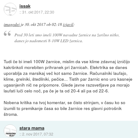
issak
::
31. okt 2017, 22:30
imagodei
je
30. okt 2017 ob 02:18
izjavil
:
Pred 30 leti smo imeli 100W navadne žarnice na žarilno nitko,
danes jo nadomesti 8-10W LED žarnica.
Tudi če bi imeli 100W žarnice, mislim da vse klime zdavnaj izničijo
kakršnkoli morebiten prihranek pri žarnicah. Elekrtrika se danes
uporablja za marsikaj več kot samo žarnice. Računalniki laufajo,
klime, grelniki, štedilniki, pečice... Tistih par žarnic eno uro kasneje
ugasnjenih nič ne pripomore. Glede javne razsvetljave pa morajo
laufati luči celo noč, pa če je ta od 20-4 ali pa od 22-6.
Nobena kritika na tvoj komentar, se čisto strinjam, v času ko so
izumili to premikanje časa so bile žarnice res glavni potrošnik
štroma.
stara mama
::
2. nov 2017, 07:32