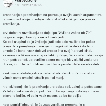
WarpedGone
::
30. okt 2017, 07:55
prenehanje s premikanjem ne potrebuje svojih lastnih argumentov.
povsem zadostuje odsotnost/slabost učinka, ki ga daje praksa
premikanja.
prvi defekt v razmišlanju so deje tipa "življene začne ob 7ih".
mogoče tvoje,nikakor pa ne od vseh ljudi.
Ko boš skapiral da je življenje ljudi zelo zelo različno,bo počas
jasno da s premikanjem ure ne pomagaš nič,le delaš dodatno
zmedo 2x letno. vsak delovni proces ima svoj 'naravni' cikel,
kateremu je fiksna ura kdaj se lahko prične, čista ovira. peki morajo
kruh pečt ponoč, zdravniške sestre morajo bit v službi vsako uro
dneva, ipd... le par poklicev ima luksus proste izbire začetka dela.
vsak ima anekdote,kako je zahebal ob premiku ure.ti zahebi so
včasih samo smešni, včasih pa mal manj.
kronski detajl: če je premikanje ure dobra reč, zakaj to počet samo
2x letno, zakaj ne 4x po pol ure? In bo ujemanje z dolžino dneva
bistveno boljše. Al pa kr vsak mesec, da bo še boljše.
kdor pomisli 'absurd', je že zagovornik za prenehanje s