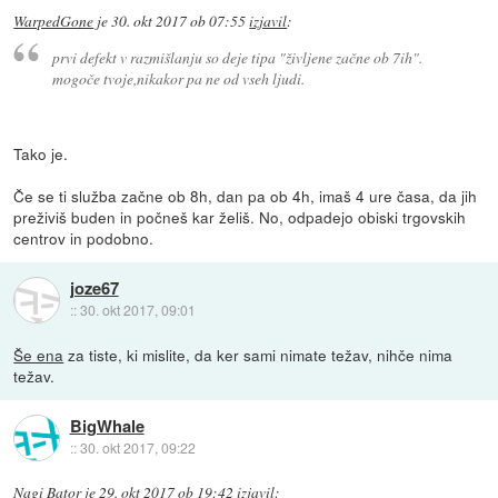
WarpedGone
je
30. okt 2017 ob 07:55
izjavil
:
prvi defekt v razmišlanju so deje tipa "življene začne ob 7ih".
mogoče tvoje,nikakor pa ne od vseh ljudi.
Tako je.
Če se ti služba začne ob 8h, dan pa ob 4h, imaš 4 ure časa, da jih
preživiš buden in počneš kar želiš. No, odpadejo obiski trgovskih
centrov in podobno.
joze67
::
30. okt 2017, 09:01
Še ena
za tiste, ki mislite, da ker sami nimate težav, nihče nima
težav.
BigWhale
::
30. okt 2017, 09:22
Nagi Bator
je
29. okt 2017 ob 19:42
izjavil
: