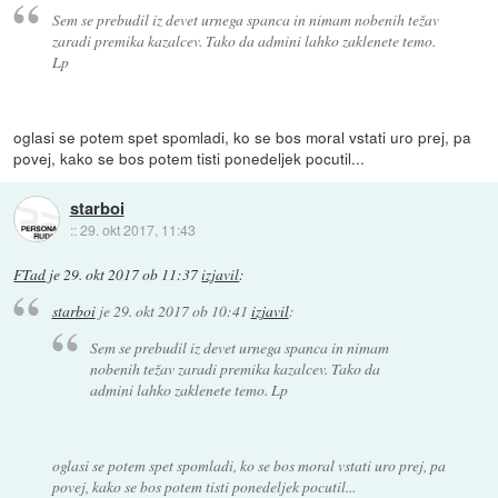
Sem se prebudil iz devet urnega spanca in nimam nobenih težav
zaradi premika kazalcev. Tako da admini lahko zaklenete temo.
Lp
oglasi se potem spet spomladi, ko se bos moral vstati uro prej, pa
povej, kako se bos potem tisti ponedeljek pocutil...
starboi
::
29. okt 2017, 11:43
FTad
je
29. okt 2017 ob 11:37
izjavil
:
starboi
je
29. okt 2017 ob 10:41
izjavil
:
Sem se prebudil iz devet urnega spanca in nimam
nobenih težav zaradi premika kazalcev. Tako da
admini lahko zaklenete temo. Lp
oglasi se potem spet spomladi, ko se bos moral vstati uro prej, pa
povej, kako se bos potem tisti ponedeljek pocutil...