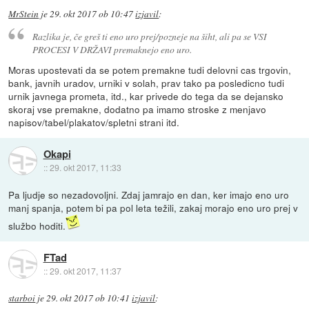
MrStein
je
29. okt 2017 ob 10:47
izjavil
:
Razlika je, če greš ti eno uro prej/pozneje na šiht, ali pa se VSI
PROCESI V DRŽAVI premaknejo eno uro.
Moras upostevati da se potem premakne tudi delovni cas trgovin,
bank, javnih uradov, urniki v solah, prav tako pa posledicno tudi
urnik javnega prometa, itd., kar privede do tega da se dejansko
skoraj vse premakne, dodatno pa imamo stroske z menjavo
napisov/tabel/plakatov/spletni strani itd.
Okapi
::
29. okt 2017, 11:33
Pa ljudje so nezadovoljni. Zdaj jamrajo en dan, ker imajo eno uro
manj spanja, potem bi pa pol leta težili, zakaj morajo eno uro prej v
službo hoditi.
FTad
::
29. okt 2017, 11:37
starboi
je
29. okt 2017 ob 10:41
izjavil
: