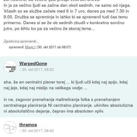
In ja za večino ljudi se začne dan okoli sedmih, ne samo od njega.
Včasih so se službe začele med 6 in 7 uro, danes pa med 7.30 in
9.00. Družba se spreminja in lahko bi se spremenil tudi čas temu
primerno. Danes si se že ob sedmih zbudil v konkretno sončno
jutro, po šihtu bo pa za večino že skoraj tema...
Zgodovina sprememb…
spremenil:
Magic1
(
30. okt 2017 ob 08:07
)
WarpedGone
::
30. okt 2017, 08:33
aha, še en centralni planer torej ... ki ljudi učil kdaj naj spijo, kdaj
naj jejo, kdaj naj mislijo na velikega vodjo ...
in ne, zagovor prenehanja maltretiranja folka s prenehanjem
centralnega planiranja NI centralno planiranje. ukinitev absolutizma
ni absolutistično dejanje, čeprav ima absoluten vpliv.
thramos
::
30. okt 2017, 08:40