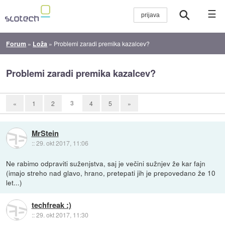
☰
Forum
»
Loža
»
Problemi zaradi premika kazalcev?
Problemi zaradi premika kazalcev?
3
«
1
2
4
5
»
MrStein
::
29. okt 2017, 11:06
Ne rabimo odpraviti suženjstva, saj je večini sužnjev že kar fajn
(imajo streho nad glavo, hrano, pretepati jih je prepovedano že 10
let...)
techfreak :)
::
29. okt 2017, 11:30