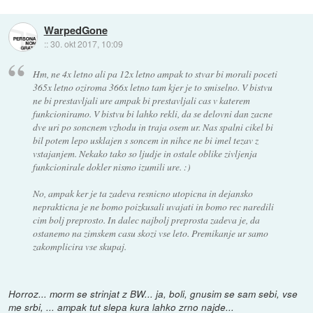
WarpedGone
::
30. okt 2017, 10:09
Hm, ne 4x letno ali pa 12x letno ampak to stvar bi morali poceti
365x letno oziroma 366x letno tam kjer je to smiselno. V bistvu
ne bi prestavljali ure ampak bi prestavljali cas v katerem
funkcioniramo. V bistvu bi lahko rekli, da se delovni dan zacne
dve uri po soncnem vzhodu in traja osem ur. Nas spalni cikel bi
bil potem lepo usklajen s soncem in nihce ne bi imel tezav z
vstajanjem. Nekako tako so ljudje in ostale oblike zivljenja
funkcionirale dokler nismo izumili ure. :)
No, ampak ker je ta zadeva resnicno utopicna in dejansko
neprakticna je ne bomo poizkusali uvajati in bomo rec naredili
cim bolj preprosto. In dalec najbolj preprosta zadeva je, da
ostanemo na zimskem casu skozi vse leto. Premikanje ur samo
zakomplicira vse skupaj.
Horroz... morm se strinjat z BW... ja, boli, gnusim se sam sebi, vse
me srbi, ... ampak tut slepa kura lahko zrno najde...