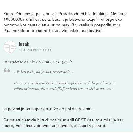
Yuup. Zdaj me je pa "ganilo". Prav škoda bi bilo to ukiniti. Menjanje
10000000+ urnikov: šola, bus,... je bistveno težje in energetsko
potratno kot nastavljanje ur po max. 3 v vsakem gospodinjstvu.
Plus nekatere ure so radijsko avtomatsko nastavljive.
issak
::
31. okt 2017, 22:22
imagodei
je
29. okt 2011 ob 17:34
izjavil
:
...Poleti paše, da je dan zvečer dolg...
Če se že govori o ukinitvi premikanja časa, bi bilo za Slovenijo
edino primerno, da se sedajšnji poletni čas razširi še na zimo.
ja pozimi je pa super da je že ob pol štirih tema...
Se pa strinjam da bi tudi pozimi uvedli CEST čas, tole zdaj je kar
hudo, Edini čas v dnevo, ko je svetlo, si zaprt v pisarni.