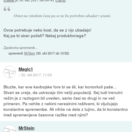
s1m0n
je
30. okt 2017 ob 09:41
izjavil
:
Ostat na zimskem času pa se ne bo potrebno ubadat z urami.
Ovce potrebuje neko kost, da se z njo ubadajo!
Kaj pa bi sicer počeli? Nekaj produktivnega?
Zgodovina sprememb…
spremenil:
MrStein
(
30. okt 2017 ob 10:52
)
Magic1
::
30. okt 2017, 11:03
Bluzite, kar ene kavbojske fore bi se šli, kar komorkoli paše...
Stvari se ureja, da ustrezajo čim večji populaciji. Sej tudi trenutni
režim je z razlogom bil uveden, samo časi so drugi in ne več
primeren. Pa nehite z nekimi nerealnimi rešitvami, ki vljučujejo
konstantne spremembe. Ali nihče ne dela z tujino, da bi konstantno
imeli spremenjene časovne razlike med njimi?
MrStein