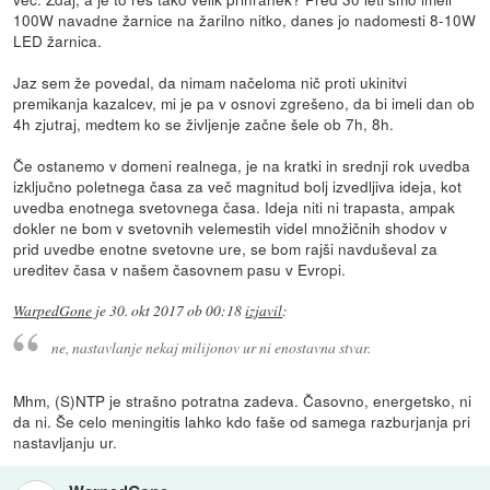
100W navadne žarnice na žarilno nitko, danes jo nadomesti 8-10W
LED žarnica.
Jaz sem že povedal, da nimam načeloma nič proti ukinitvi
premikanja kazalcev, mi je pa v osnovi zgrešeno, da bi imeli dan ob
4h zjutraj, medtem ko se življenje začne šele ob 7h, 8h.
Če ostanemo v domeni realnega, je na kratki in srednji rok uvedba
izključno poletnega časa za več magnitud bolj izvedljiva ideja, kot
uvedba enotnega svetovnega časa. Ideja niti ni trapasta, ampak
dokler ne bom v svetovnih velemestih videl množičnih shodov v
prid uvedbe enotne svetovne ure, se bom rajši navduševal za
ureditev časa v našem časovnem pasu v Evropi.
WarpedGone
je
30. okt 2017 ob 00:18
izjavil
:
ne, nastavlanje nekaj milijonov ur ni enostavna stvar.
Mhm, (S)NTP je strašno potratna zadeva. Časovno, energetsko, ni
da ni. Še celo meningitis lahko kdo faše od samega razburjanja pri
nastavljanju ur.