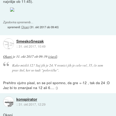
najvišje ob 11:45).
Zgodovina sprememb…
spremenil:
Okapi
(
31. okt 2017 ob 09:40
)
SmeskoSnezak
::
31. okt 2017, 10:49
Okapi
je
31. okt 2017 ob 09:39
izjavil
:
Kako misliš 12? Saj jih je 24. V resnici jih je celo več, 35, če sem
prav štel, ker so tudi "polovičke".
Prehitro vjutro pisal, sn se pol spomno, da gre +-12 , tak da 24 :D
Jaz bi to zmanjsal na 12 ali 6.... :)
konspirator
::
31. okt 2017, 12:29
Okapi