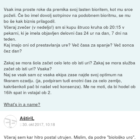
Vsak ima proste roke da premika svoj lasten bioritem, kot mu srce
poželi. Če bo imel dovolj sotrpinov na podobnem bioritmu, se mu
bo še kak biznis prilagodil.
Včeraj zvečer (v nedeljo!) sm si kupu štruco kruha ob 20:15 v
pekarni, ki je imela objavljen delovni čas 24 ur na dan, 7 dni na
teden.
Kaj imajo oni od prestavlanja ure? Več časa za spanje? Več sonca
čez dan?
Zakaj se mora šola začet celo leto ob isti uri? Zakaj se mora služba
začet ob isti uri? Vsaka?
Naj se vsak sam oz vsaka ekipa zase najde svoj optimum na
fiksnem ozadju. (ja, podpiram tudi enotni čas za celo zemljo,
kakršenkoli pač bi našel več konsenza). Me ne moti, da bi hodel ob
16ih spat in vstajal ob 2.
What's in a name?
AštiriL
::
30. okt 2017, 10:18
Včeraj sem kar hitro postal utrujen. Mislim, da podre "biološko uro".