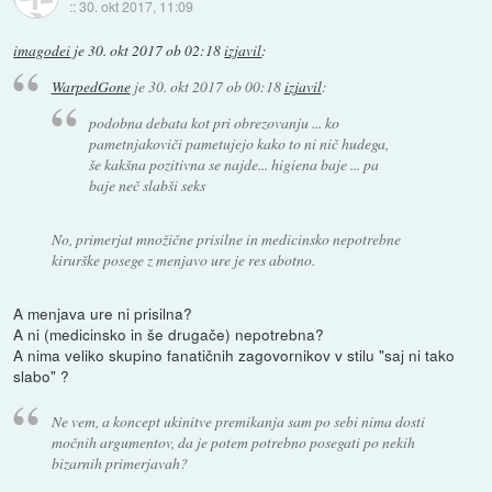
::
30. okt 2017, 11:09
imagodei
je
30. okt 2017 ob 02:18
izjavil
:
WarpedGone
je
30. okt 2017 ob 00:18
izjavil
:
podobna debata kot pri obrezovanju ... ko
pametnjakoviči pametujejo kako to ni nič hudega,
še kakšna pozitivna se najde... higiena baje ... pa
baje neč slabši seks
No, primerjat množične prisilne in medicinsko nepotrebne
kirurške posege z menjavo ure je res abotno.
A menjava ure ni prisilna?
A ni (medicinsko in še drugače) nepotrebna?
A nima veliko skupino fanatičnih zagovornikov v stilu "saj ni tako
slabo" ?
Ne vem, a koncept ukinitve premikanja sam po sebi nima dosti
močnih argumentov, da je potem potrebno posegati po nekih
bizarnih primerjavah?