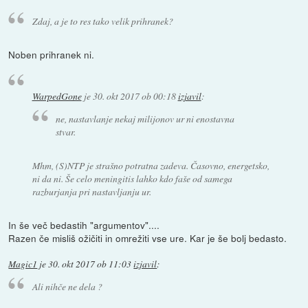
Zdaj, a je to res tako velik prihranek?
Noben prihranek ni.
WarpedGone
je
30. okt 2017 ob 00:18
izjavil
:
ne, nastavlanje nekaj milijonov ur ni enostavna
stvar.
Mhm, (S)NTP je strašno potratna zadeva. Časovno, energetsko,
ni da ni. Še celo meningitis lahko kdo faše od samega
razburjanja pri nastavljanju ur.
In še več bedastih "argumentov"....
Razen če misliš ožičiti in omrežiti vse ure. Kar je še bolj bedasto.
Magic1
je
30. okt 2017 ob 11:03
izjavil
:
Ali nihče ne dela ?