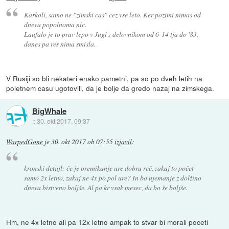
Karkoli, samo ne "zimski cas" cez vse leto. Ker pozimi nimas od
dneva popolnoma nic.
Laufalo je to prav lepo v Jugi z delovnikom od 6-14 tja do '83,
danes pa res nima smisla.
V Rusiji so bli nekateri enako pametni, pa so po dveh letih na
poletnem casu ugotovili, da je bolje da gredo nazaj na zimskega.
BigWhale
::
30. okt 2017, 09:37
WarpedGone
je
30. okt 2017 ob 07:55
izjavil
:
kronski detajl: če je premikanje ure dobra reč, zakaj to počet
samo 2x letno, zakaj ne 4x po pol ure? In bo ujemanje z dolžino
dneva bistveno boljše. Al pa kr vsak mesec, da bo še boljše.
Hm, ne 4x letno ali pa 12x letno ampak to stvar bi morali poceti