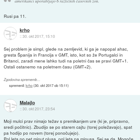
amerikanci uporabljajo 6 različnih časovnih zon.
Rusi pa 11.
krho
::
30. okt 2017, 15:10
Sej problem je simpl, glede na zemljevid, ki ga je napopal ahac,
gresta Španija in Francija v GMT, isto, kot so že Portugalci in
Britanci, zaradi mene lahko tudi na poletni čas se pravi GMT+1.
Ostali ostanemo na poletnem času (GMT+2).
Zgodovina sprememb…
spremenil:
krho
(
30. okt 2017 ob 15:11
)
Malajlo
::
30. okt 2017, 23:54
Moji mulci prav nimajo težav s premikanjem ure (ki je, pripravno,
sredi počitnic). Zbudijo se po starem cajtu (torej poležavajo), spat
pa hodijo po novem (torej ponočujejo).
Pol leta po pet minut plusa, pol leta pa minusa. Sej se da. Mogoče