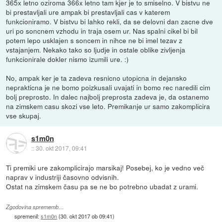
365x letno oziroma 366x letno tam kjer je to smiselno. V bistvu ne
bi prestavljali ure ampak bi prestavljali cas v katerem
funkcioniramo. V bistvu bi lahko rekli, da se delovni dan zacne dve
uri po soncnem vzhodu in traja osem ur. Nas spalni cikel bi bil
potem lepo usklajen s soncem in nihce ne bi imel tezav z
vstajanjem. Nekako tako so ljudje in ostale oblike zivljenja
funkcionirale dokler nismo izumili ure. :)
No, ampak ker je ta zadeva resnicno utopicna in dejansko
neprakticna je ne bomo poizkusali uvajati in bomo rec naredili cim
bolj preprosto. In dalec najbolj preprosta zadeva je, da ostanemo
na zimskem casu skozi vse leto. Premikanje ur samo zakomplicira
vse skupaj.
s1m0n
::
30. okt 2017, 09:41
Ti premiki ure zakomplicirajo marsikaj! Posebej, ko je vedno več
naprav v industriji časovno odvisnih.
Ostat na zimskem času pa se ne bo potrebno ubadat z urami.
Zgodovina sprememb…
spremenil:
s1m0n
(
30. okt 2017 ob 09:41
)