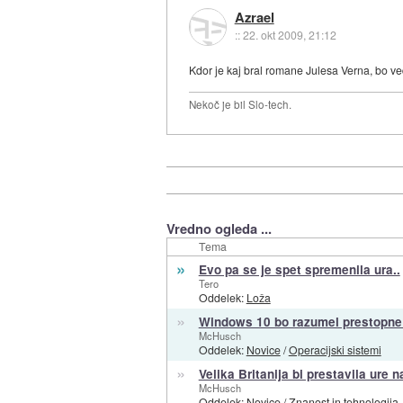
Azrael
::
22. okt 2009, 21:12
Kdor je kaj bral romane Julesa Verna, bo vede
Nekoč je bil Slo-tech.
Vredno ogleda ...
Tema
»
Evo pa se je spet spremenila ura..
Tero
Oddelek:
Loža
»
Windows 10 bo razumel prestopne 
McHusch
Oddelek:
Novice
/
Operacijski sistemi
»
Velika Britanija bi prestavila ure n
McHusch
Oddelek:
Novice
/
Znanost in tehnologija