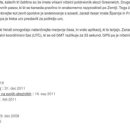
e, katerih tri četrtine so že imele vrisani ničelni poldnevnik skozi Greenwich. Drug
vnih pasov, ki bi se karseda pravilno in enakomerno razprostirali po Zemlji. Tega žal 
bnejše kot zenit opoldne je sodelovanje s sosedi, zaradi česar imata Španija in F
a je treba uro prestaviti za poltretjo uro.
i hkrati omogočajo natančnejše merjenje časa, in vrsto aplikacij, ki to terjajo. Za
lni koordinirani čas (UTC), ki se od GMT razlikuje za 33 sekund, GPS pa je ničeln
019
r
::
31. dec 2011
a svojih strežnikih
::
19. sep 2011
. feb 2011
29. dec 2008
6