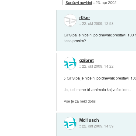
Sončevi nevtrini
::
23. apr 2002
r0ker
::
22. okt 2009, 12:58
GPS pa je ničelni poldnevnik prestavil 100
kako prosim?
gzibret
::
22. okt 2009, 14:22
> GPS pa je ničelni poldnevnik prestavil 
Ja, tudi mene bi zanimalo kaj več o tem...
Vse je za neki dobr!
McHusch
::
22. okt 2009, 14:39