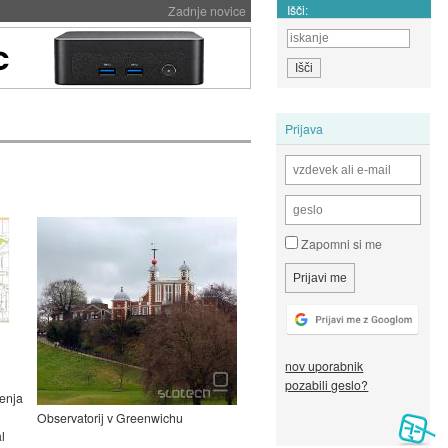
Išči:
Zadnje novice
Prijava
Zapomni si me
nov uporabnik
pozabili geslo?
jenja
Observatorij v Greenwichu
l