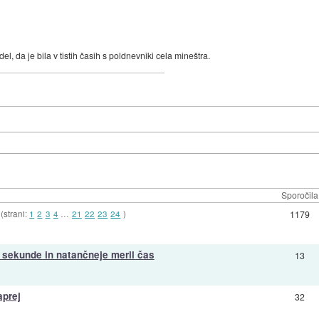
l, da je bila v tistih časih s poldnevniki cela mineštra.
Sporočila
(strani:
1
2
3
4
…
21
22
23
24
)
1179
sekunde in natančneje meril čas
13
aprej
32