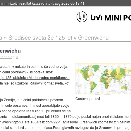
nimi izpiti, rezultat katastrofa
::
4. avg 2026 ob 19:41
a
»
Središče sveta že 125 let v Greenwichu
reenwichu
 tehnologija
veta in v nekaterih ozirih to še vedno velja.
ičelni poldnevnik, ki poteka skozi
ni je 125. obletnica Mednarodne meridianske
a njej so uzakonili časovni format sveta, kot
Časovni pasovi
gija Zemlje, je ničelni poldnevnik povsem
žav in celo posameznih mest uporabljalo svoje
lo sonce opoldne res v zenitu, pri čemer se na
leznic in telekomunikacij med leti 1850 in 1870 pa je postal nujen enotni sistem mer
 v Washingtonu leta 1884 z izidom 22-1 izglasovali Greenwich kot mesto z ničelnim
postal standard za merjenje časa.Eden glavnih razlogov, da je Greenwich premaga