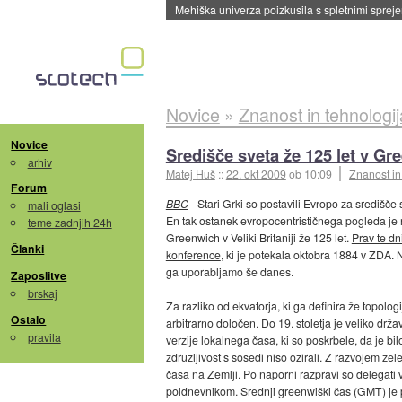
Mehiška univerza poizkusila s spletnimi sprejem
Novice
»
Znanost in tehnologij
Novice
Središče sveta že 125 let v G
arhiv
Matej Huš
::
22. okt 2009
ob 10:09
Znanost in
Forum
BBC
- Stari Grki so postavili Evropo za središče s
mali oglasi
En tak ostanek evropocentrističnega pogleda je n
teme zadnjih 24h
Greenwich v Veliki Britaniji že 125 let.
Prav te d
Članki
konference
, ki je potekala oktobra 1884 v ZDA. N
ga uporabljamo še danes.
Zaposlitve
brskaj
Za razliko od ekvatorja, ki ga definira že topolo
Ostalo
arbitrarno določen. Do 19. stoletja je veliko dr
pravila
verzije lokalnega časa, ki so poskrbele, da je bi
združljivost s sosedi niso ozirali. Z razvojem že
časa na Zemlji. Po naporni razpravi so delegati
poldnevnikom. Srednji greenwiški čas (GMT) je 