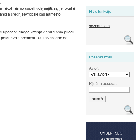
a
nikoli nismo uspeli udejanjiti, saj je lokalni
Hitre funkcije
rancija srednjeevropski čas namesto
seznam tem
radi upočasnjenega vrtenja Zemlje smo pričeli
i poldnevnik prestavil 100 m vzhodno od
Posebni izpisi
Avtor:
Ključna beseda: