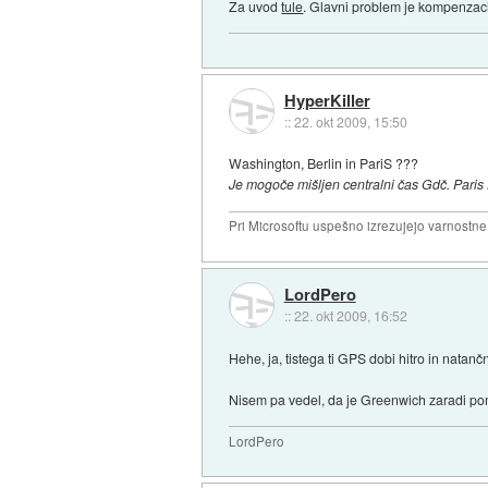
Za uvod
tule
. Glavni problem je kompenzacij
HyperKiller
::
22. okt 2009, 15:50
Washington, Berlin in PariS ???
Je mogoče mišljen centralni čas Gdč. Paris 
Pri Microsoftu uspešno izrezujejo varnostne
LordPero
::
22. okt 2009, 16:52
Hehe, ja, tistega ti GPS dobi hitro in natanč
Nisem pa vedel, da je Greenwich zaradi pomor
LordPero