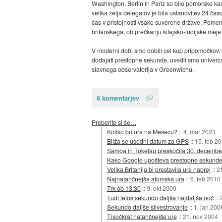
Washington, Berlin in Pariz so bile pomorske kart
velika želja delegatov je bila ustanovitev 24 časo
čas v pristojnosti vsake suverene države. Pomem
britanskega, ob prečkanju kitajsko-indijske meje p
V moderni dobi smo dobili cel kup pripomočkov, k
dodajati prestopne sekunde, uvedli smo univerza
slavnega observatorija v Greenwichu.
6 komentarjev
Preberite si še…
Koliko bo ura na Mesecu?
::
4. mar 2023
Bliža se usodni datum za GPS
::
15. feb 2
Samoa in Tokelau preskočila 30. decembe
Kako Google upošteva prestopne sekunde n
Velika Britanija bi prestavila ure naprej
::
21
Najnatančnejša atomska ura
::
6. feb 2010
Trk ob 13:30
::
9. okt 2009
Tudi letos sekundo daljša najdaljša noč
::
Sekundo daljše silvestrovanje
::
1. jan 200
Tisočkrat natančnejše ure
::
21. nov 2004