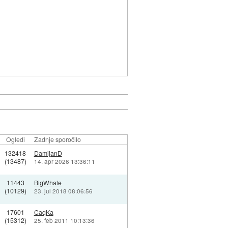
Ogledi
Zadnje sporočilo
132418
DamijanD
(13487)
14. apr 2026 13:36:11
11443
BigWhale
(10129)
23. jul 2018 08:06:56
17601
CaqKa
(15312)
25. feb 2011 10:13:36