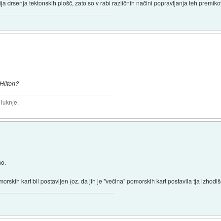
a drsenja tektonskih plošč, zato so v rabi različnih načini popravljanja teh premiko
Hilton?
 luknje.
no.
skih kart bil postavljen (oz. da jih je "večina" pomorskih kart postavila tja izhodiš