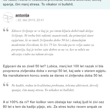
spanja, čim manj stresa. To nikakor ni bullshit.
antonija
::
22. dec 2010, 22:41
Zdravo življenje se ve kaj je, po istem ključu dobiš tudi dolgo
življenje. Ni treba biti raketni znanstvenik, da primerjaš stare
egipčane, ki so imeli življensko dobo 50 let z današnjim
modernim človekom, ki živi 75 let. Seveda pa to velja samo za
povprečja, kaj je točno zate dobro se ne ve, ker se nihče ne
ukvarja s tabo na takem nivoju.
Egipcani da so ziveli 50 let? Lubica, manj kot 100 let nazak ni bla
povprecna zivljenska doba v evropi 50 let, kaj sele v starem egiptu.
Na marsikaterem koncu sveta se danes ni zivljenska doba 50 let.
Ne kaditi, redna in kvalitetna prehrana, telesna aktivnost, dovolj
spanja, čim manj stresa. To nikakor ni bullshit.
A si 100% da ni? Ker kolikor vem obstaja kar nekaj ljudi ki zivi cez
80 let s tem da kadijo pijejo, etc. Za stres tezko recem ampak ce