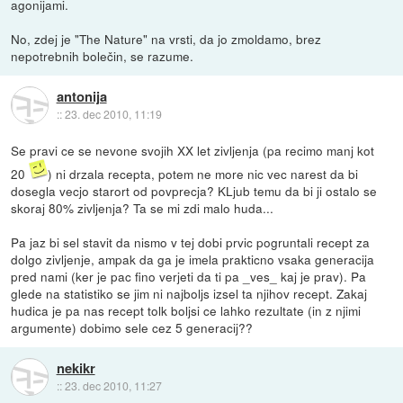
agonijami.
No, zdej je "The Nature" na vrsti, da jo zmoldamo, brez
nepotrebnih bolečin, se razume.
antonija
::
23. dec 2010, 11:19
Se pravi ce se nevone svojih XX let zivljenja (pa recimo manj kot
20
) ni drzala recepta, potem ne more nic vec narest da bi
dosegla vecjo starort od povprecja? KLjub temu da bi ji ostalo se
skoraj 80% zivljenja? Ta se mi zdi malo huda...
Pa jaz bi sel stavit da nismo v tej dobi prvic pogruntali recept za
dolgo zivljenje, ampak da ga je imela prakticno vsaka generacija
pred nami (ker je pac fino verjeti da ti pa _ves_ kaj je prav). Pa
glede na statistiko se jim ni najboljs izsel ta njihov recept. Zakaj
hudica je pa nas recept tolk boljsi ce lahko rezultate (in z njimi
argumente) dobimo sele cez 5 generacij??
nekikr
::
23. dec 2010, 11:27