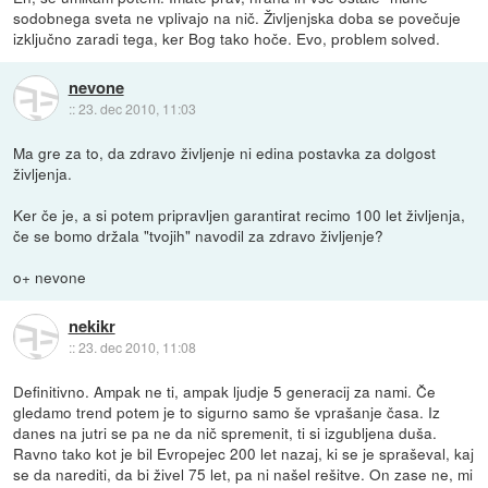
sodobnega sveta ne vplivajo na nič. Življenjska doba se povečuje
izključno zaradi tega, ker Bog tako hoče. Evo, problem solved.
nevone
::
23. dec 2010, 11:03
Ma gre za to, da zdravo življenje ni edina postavka za dolgost
življenja.
Ker če je, a si potem pripravljen garantirat recimo 100 let življenja,
če se bomo držala "tvojih" navodil za zdravo življenje?
o+ nevone
nekikr
::
23. dec 2010, 11:08
Definitivno. Ampak ne ti, ampak ljudje 5 generacij za nami. Če
gledamo trend potem je to sigurno samo še vprašanje časa. Iz
danes na jutri se pa ne da nič spremenit, ti si izgubljena duša.
Ravno tako kot je bil Evropejec 200 let nazaj, ki se je spraševal, kaj
se da narediti, da bi živel 75 let, pa ni našel rešitve. On zase ne, mi