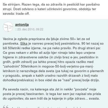
Se strinjam. Razen tega, da so zdravila in pesticidi kar pavšalno
strupi. Dosti odvisno o kateri učinkovini govorimo, obdobju ter
seveda: trade-off.
antonija
::
23. dec 2010, 09:22
Vecina je zgleda prepricana da ljduje zivimo 50+ let ze od
pamtiveka.
Slika
je namrec precej bolj pesimisticna. 90 let nazaj so
bili 50letniki redke izjeme, ne pa neko pravilo. Po drugi strani pa:
Ce gres nekam v afriko ali azijo kjer nimajo tako lepo urejene
higiene in zdravstvene oskrbe (in zivijo brez e-jev, pesticidov in
grdih, grdih zdravil) pa lahko precej hitro opazis razliko med
"zahodnim" 50letnikom in mogoce-50-bolj-verjetno-pa-manj-
letnikom iz nerazvitega dela sveta (pa tukaj ne govorim o plemenih
v pragozdu, ampak o kakih uradno razvitih drzavah z bolj malo
dohodka/prebivalca) in bos videl da se "nasi" precej bolje drzijo.
Pa seveda nacin, na katerega sta Jst in nekikr "povzela" moje
posta je precej fascinanten. Iz tega kar sem jaz napisal sta prisla
do ugotovitev, da sem trdil da je kajenje in pitje zdravo... svasta.