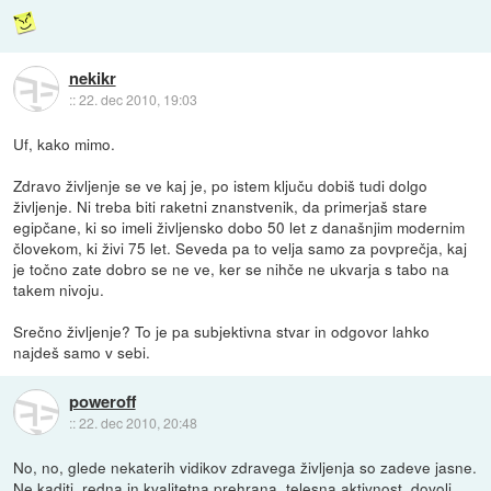
nekikr
::
22. dec 2010, 19:03
Uf, kako mimo.
Zdravo življenje se ve kaj je, po istem ključu dobiš tudi dolgo
življenje. Ni treba biti raketni znanstvenik, da primerjaš stare
egipčane, ki so imeli življensko dobo 50 let z današnjim modernim
človekom, ki živi 75 let. Seveda pa to velja samo za povprečja, kaj
je točno zate dobro se ne ve, ker se nihče ne ukvarja s tabo na
takem nivoju.
Srečno življenje? To je pa subjektivna stvar in odgovor lahko
najdeš samo v sebi.
poweroff
::
22. dec 2010, 20:48
No, no, glede nekaterih vidikov zdravega življenja so zadeve jasne.
Ne kaditi, redna in kvalitetna prehrana, telesna aktivnost, dovolj