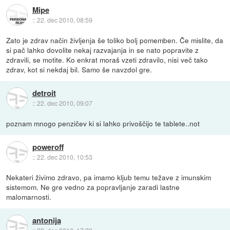
Mipe
::
22. dec 2010, 08:59
Zato je zdrav način življenja še toliko bolj pomemben. Če mislite, da
si pač lahko dovolite nekaj razvajanja in se nato popravite z
zdravili, se motite. Ko enkrat moraš vzeti zdravilo, nisi več tako
zdrav, kot si nekdaj bil. Samo še navzdol gre.
detroit
::
22. dec 2010, 09:07
poznam mnogo penzičev ki si lahko privoščijo te tablete..not
poweroff
::
22. dec 2010, 10:53
Nekateri živimo zdravo, pa imamo kljub temu težave z imunskim
sistemom. Ne gre vedno za popravljanje zaradi lastne
malomarnosti.
antonija