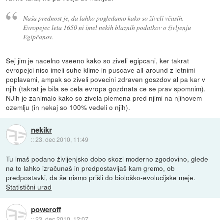
Naša prednost je, da lahko pogledamo kako so živeli včasih.
Evropejec leta 1650 ni imel nekih blaznih podatkov o življenju
Egipčanov.
Sej jim je nacelno vseeno kako so ziveli egipcani, ker takrat
evropejci niso imeli suhe klime in puscave all-around z letnimi
poplavami, ampak so ziveli povecini zdraven goszdov al pa kar v
njih (takrat je bila se cela evropa gozdnata ce se prav spomnim).
NJih je zanimalo kako so zivela plemena pred njimi na njihovem
ozemlju (in nekaj so 100% vedeli o njih).
nekikr
::
23. dec 2010, 11:49
Tu imaš podano življenjsko dobo skozi moderno zgodovino, glede
na to lahko izračunaš in predpostavljaš kam gremo, ob
predpostavki, da še nismo prišli do biološko-evolucijske meje.
Statistični urad
poweroff
::
23. dec 2010, 12:07