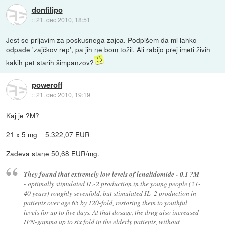
donfilipo
::
21. dec 2010, 18:51
Jest se prijavim za poskusnega zajca. Podpišem da mi lahko
odpade 'zajčkov rep', pa jih ne bom tožil. Ali rabijo prej imeti živih
kakih pet starih šimpanzov?
poweroff
::
21. dec 2010, 19:19
Kaj je ?M?
21 x 5 mg = 5.322,07 EUR
Zadeva stane 50,68 EUR/mg.
They found that extremely low levels of lenalidomide - 0.1 ?M
- optimally stimulated IL-2 production in the young people (21-
40 years) roughly sevenfold, but stimulated IL-2 production in
patients over age 65 by 120-fold, restoring them to youthful
levels for up to five days. At that dosage, the drug also increased
IFN-gamma up to six fold in the elderly patients, without