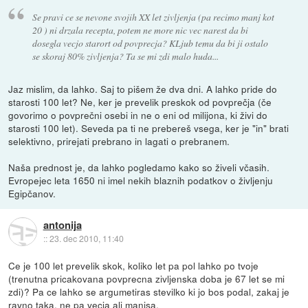
Se pravi ce se nevone svojih XX let zivljenja (pa recimo manj kot
20 ) ni drzala recepta, potem ne more nic vec narest da bi
dosegla vecjo starort od povprecja? KLjub temu da bi ji ostalo
se skoraj 80% zivljenja? Ta se mi zdi malo huda...
Jaz mislim, da lahko. Saj to pišem že dva dni. A lahko pride do
starosti 100 let? Ne, ker je prevelik preskok od povprečja (če
govorimo o povprečni osebi in ne o eni od milijona, ki živi do
starosti 100 let). Seveda pa ti ne prebereš vsega, ker je "in" brati
selektivno, prirejati prebrano in lagati o prebranem.
Naša prednost je, da lahko pogledamo kako so živeli včasih.
Evropejec leta 1650 ni imel nekih blaznih podatkov o življenju
Egipčanov.
antonija
::
23. dec 2010, 11:40
Ce je 100 let prevelik skok, koliko let pa pol lahko po tvoje
(trenutna pricakovana povprecna zivljenska doba je 67 let se mi
zdi)? Pa ce lahko se argumetiras stevilko ki jo bos podal, zakaj je
ravno taka, ne pa vecja ali manjsa.