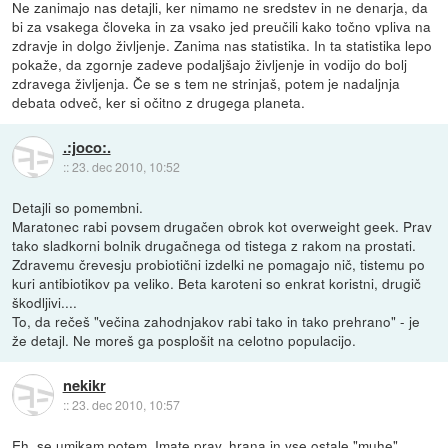
Ne zanimajo nas detajli, ker nimamo ne sredstev in ne denarja, da
bi za vsakega človeka in za vsako jed preučili kako točno vpliva na
zdravje in dolgo življenje. Zanima nas statistika. In ta statistika lepo
pokaže, da zgornje zadeve podaljšajo življenje in vodijo do bolj
zdravega življenja. Če se s tem ne strinjaš, potem je nadaljnja
debata odveč, ker si očitno z drugega planeta.
.:joco:.
::
23. dec 2010, 10:52
Detajli so pomembni.
Maratonec rabi povsem drugačen obrok kot overweight geek. Prav
tako sladkorni bolnik drugačnega od tistega z rakom na prostati.
Zdravemu črevesju probiotični izdelki ne pomagajo nič, tistemu po
kuri antibiotikov pa veliko. Beta karoteni so enkrat koristni, drugič
škodljivi....
To, da rečeš "večina zahodnjakov rabi tako in tako prehrano" - je
že detajl. Ne moreš ga posplošit na celotno populacijo.
nekikr
::
23. dec 2010, 10:57
Eh, se umikam potem. Imate prav, hrana in vse ostale "muhe"