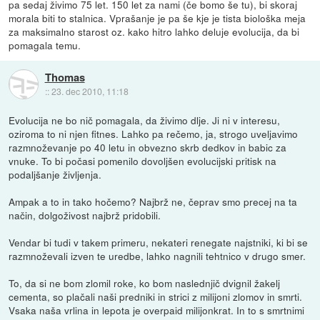
pa sedaj živimo 75 let. 150 let za nami (če bomo še tu), bi skoraj
morala biti to stalnica. Vprašanje je pa še kje je tista biološka meja
za maksimalno starost oz. kako hitro lahko deluje evolucija, da bi
pomagala temu.
Thomas
::
23. dec 2010, 11:18
Evolucija ne bo nič pomagala, da živimo dlje. Ji ni v interesu,
oziroma to ni njen fitnes. Lahko pa rečemo, ja, strogo uveljavimo
razmnoževanje po 40 letu in obvezno skrb dedkov in babic za
vnuke. To bi počasi pomenilo dovoljšen evolucijski pritisk na
podaljšanje življenja.
Ampak a to in tako hočemo? Najbrž ne, čeprav smo precej na ta
način, dolgoživost najbrž pridobili.
Vendar bi tudi v takem primeru, nekateri renegate najstniki, ki bi se
razmnoževali izven te uredbe, lahko nagnili tehtnico v drugo smer.
To, da si ne bom zlomil roke, ko bom naslednjič dvignil žakelj
cementa, so plačali naši predniki in strici z milijoni zlomov in smrti.
Vsaka naša vrlina in lepota je overpaid milijonkrat. In to s smrtnimi