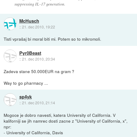
suppressing IL-17 generation.
McHusch
::
21. dec 2010, 19:22
Tisti vprašaj bi moral biti mi. Potem so to mikromoli.
Pyr0Beast
::
21. dec 2010, 20:34
Zadeva stane 50.000EUR na gram ?
Way to go pharmacy ...
sp4yk
::
21. dec 2010, 21:14
Mogoce je dobro navesti, katera University of California. V
kaliforniji se jih namrec dosti zacne z "University of California, x",
npr:
- University of California, Davis