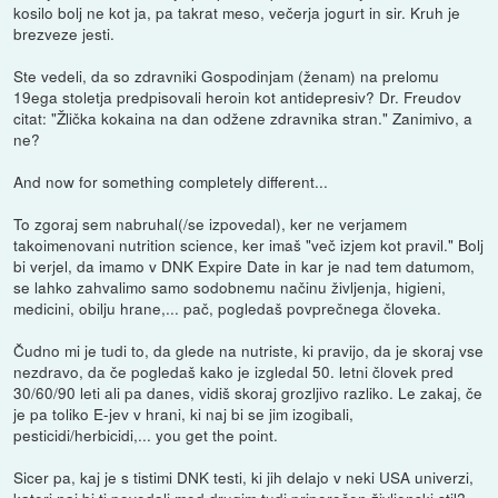
kosilo bolj ne kot ja, pa takrat meso, večerja jogurt in sir. Kruh je
brezveze jesti.
Ste vedeli, da so zdravniki Gospodinjam (ženam) na prelomu
19ega stoletja predpisovali heroin kot antidepresiv? Dr. Freudov
citat: "Žlička kokaina na dan odžene zdravnika stran." Zanimivo, a
ne?
And now for something completely different...
To zgoraj sem nabruhal(/se izpovedal), ker ne verjamem
takoimenovani nutrition science, ker imaš "več izjem kot pravil." Bolj
bi verjel, da imamo v DNK Expire Date in kar je nad tem datumom,
se lahko zahvalimo samo sodobnemu načinu življenja, higieni,
medicini, obilju hrane,... pač, pogledaš povprečnega človeka.
Čudno mi je tudi to, da glede na nutriste, ki pravijo, da je skoraj vse
nezdravo, da če pogledaš kako je izgledal 50. letni človek pred
30/60/90 leti ali pa danes, vidiš skoraj grozljivo razliko. Le zakaj, če
je pa toliko E-jev v hrani, ki naj bi se jim izogibali,
pesticidi/herbicidi,... you get the point.
Sicer pa, kaj je s tistimi DNK testi, ki jih delajo v neki USA univerzi,