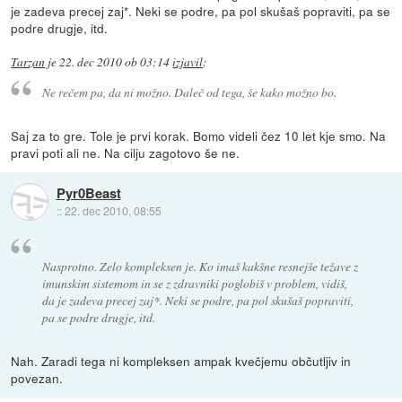
je zadeva precej zaj*. Neki se podre, pa pol skušaš popraviti, pa se
podre drugje, itd.
Tarzan
je
22. dec 2010 ob 03:14
izjavil
:
Ne rečem pa, da ni možno. Daleč od tega, še kako možno bo.
Saj za to gre. Tole je prvi korak. Bomo videli čez 10 let kje smo. Na
pravi poti ali ne. Na cilju zagotovo še ne.
Pyr0Beast
::
22. dec 2010, 08:55
Nasprotno. Zelo kompleksen je. Ko imaš kakšne resnejše težave z
imunskim sistemom in se z zdravniki poglobiš v problem, vidiš,
da je zadeva precej zaj*. Neki se podre, pa pol skušaš popraviti,
pa se podre drugje, itd.
Nah. Zaradi tega ni kompleksen ampak kvečjemu občutljiv in
povezan.