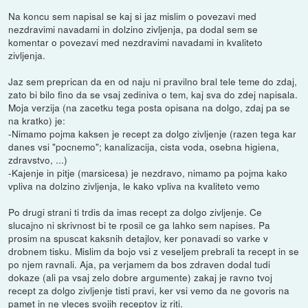
Na koncu sem napisal se kaj si jaz mislim o povezavi med
nezdravimi navadami in dolzino zivljenja, pa dodal sem se
komentar o povezavi med nezdravimi navadami in kvaliteto
zivljenja.
Jaz sem preprican da en od naju ni pravilno bral tele teme do zdaj,
zato bi bilo fino da se vsaj zediniva o tem, kaj sva do zdej napisala.
Moja verzija (na zacetku tega posta opisana na dolgo, zdaj pa se
na kratko) je:
-Nimamo pojma kaksen je recept za dolgo zivljenje (razen tega kar
danes vsi "pocnemo"; kanalizacija, cista voda, osebna higiena,
zdravstvo, ...)
-Kajenje in pitje (marsicesa) je nezdravo, nimamo pa pojma kako
vpliva na dolzino zivljenja, le kako vpliva na kvaliteto vemo
Po drugi strani ti trdis da imas recept za dolgo zivljenje. Ce
slucajno ni skrivnost bi te rposil ce ga lahko sem napises. Pa
prosim na spuscat kaksnih detajlov, ker ponavadi so varke v
drobnem tisku. Mislim da bojo vsi z veseljem prebrali ta recept in se
po njem ravnali. Aja, pa verjamem da bos zdraven dodal tudi
dokaze (ali pa vsaj zelo dobre argumente) zakaj je ravno tvoj
recept za dolgo zivljenje tisti pravi, ker vsi vemo da ne govoris na
pamet in ne vleces svojih receptov iz riti.