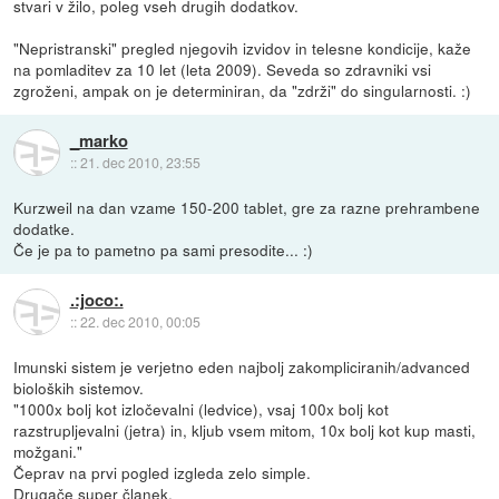
stvari v žilo, poleg vseh drugih dodatkov.
"Nepristranski" pregled njegovih izvidov in telesne kondicije, kaže
na pomladitev za 10 let (leta 2009). Seveda so zdravniki vsi
zgroženi, ampak on je determiniran, da "zdrži" do singularnosti. :)
_marko
::
21. dec 2010, 23:55
Kurzweil na dan vzame 150-200 tablet, gre za razne prehrambene
dodatke.
Če je pa to pametno pa sami presodite... :)
.:joco:.
::
22. dec 2010, 00:05
Imunski sistem je verjetno eden najbolj zakompliciranih/advanced
bioloških sistemov.
"1000x bolj kot izločevalni (ledvice), vsaj 100x bolj kot
razstrupljevalni (jetra) in, kljub vsem mitom, 10x bolj kot kup masti,
možgani."
Čeprav na prvi pogled izgleda zelo simple.
Drugače super članek.