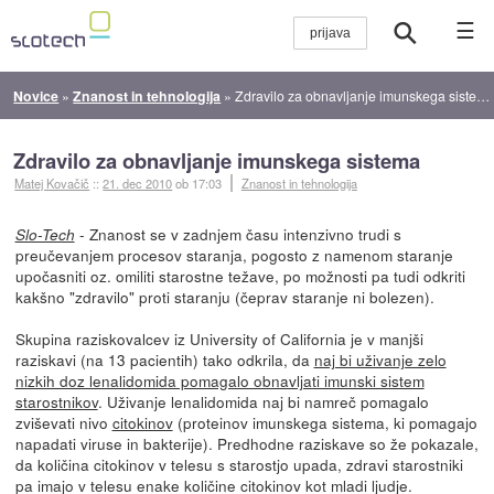
☰
Novice
»
Znanost in tehnologija
»
Zdravilo za obnavljanje imunskega sistema
Zdravilo za obnavljanje imunskega sistema
Matej Kovačič
::
21. dec 2010
ob 17:03
Znanost in tehnologija
- Znanost se v zadnjem času intenzivno trudi s
Slo-Tech
preučevanjem procesov staranja, pogosto z namenom staranje
upočasniti oz. omiliti starostne težave, po možnosti pa tudi odkriti
kakšno "zdravilo" proti staranju (čeprav staranje ni bolezen).
Skupina raziskovalcev iz University of California je v manjši
raziskavi (na 13 pacientih) tako odkrila, da
naj bi uživanje zelo
nizkih doz lenalidomida pomagalo obnavljati imunski sistem
starostnikov
. Uživanje lenalidomida naj bi namreč pomagalo
zviševati nivo
citokinov
(proteinov imunskega sistema, ki pomagajo
napadati viruse in bakterije). Predhodne raziskave so že pokazale,
da količina citokinov v telesu s starostjo upada, zdravi starostniki
pa imajo v telesu enake količine citokinov kot mladi ljudje.