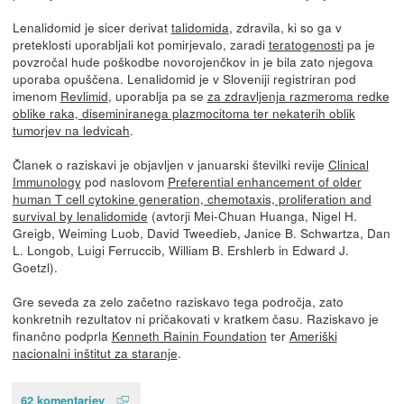
Lenalidomid je sicer derivat
talidomida
, zdravila, ki so ga v
preteklosti uporabljali kot pomirjevalo, zaradi
teratogenosti
pa je
povzročal hude poškodbe novorojenčkov in je bila zato njegova
uporaba opuščena. Lenalidomid je v Sloveniji registriran pod
imenom
Revlimid
, uporablja pa se
za zdravljenja razmeroma redke
oblike raka, diseminiranega plazmocitoma ter nekaterih oblik
tumorjev na ledvicah
.
Članek o raziskavi je objavljen v januarski številki revije
Clinical
Immunology
pod naslovom
Preferential enhancement of older
human T cell cytokine generation, chemotaxis, proliferation and
survival by lenalidomide
(avtorji Mei-Chuan Huanga, Nigel H.
Greigb, Weiming Luob, David Tweedieb, Janice B. Schwartza, Dan
L. Longob, Luigi Ferruccib, William B. Ershlerb in Edward J.
Goetzl).
Gre seveda za zelo začetno raziskavo tega področja, zato
konkretnih rezultatov ni pričakovati v kratkem času. Raziskavo je
finančno podprla
Kenneth Rainin Foundation
ter
Ameriški
nacionalni inštitut za staranje
.
62 komentarjev