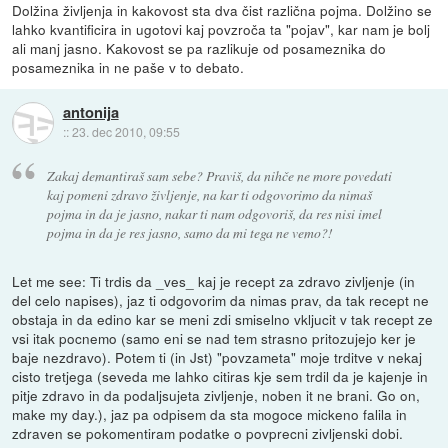
Dolžina življenja in kakovost sta dva čist različna pojma. Dolžino se
lahko kvantificira in ugotovi kaj povzroča ta "pojav", kar nam je bolj
ali manj jasno. Kakovost se pa razlikuje od posameznika do
posameznika in ne paše v to debato.
antonija
::
23. dec 2010, 09:55
Zakaj demantiraš sam sebe? Praviš, da nihče ne more povedati
kaj pomeni zdravo življenje, na kar ti odgovorimo da nimaš
pojma in da je jasno, nakar ti nam odgovoriš, da res nisi imel
pojma in da je res jasno, samo da mi tega ne vemo?!
Let me see: Ti trdis da _ves_ kaj je recept za zdravo zivljenje (in
del celo napises), jaz ti odgovorim da nimas prav, da tak recept ne
obstaja in da edino kar se meni zdi smiselno vkljucit v tak recept ze
vsi itak pocnemo (samo eni se nad tem strasno pritozujejo ker je
baje nezdravo). Potem ti (in Jst) "povzameta" moje trditve v nekaj
cisto tretjega (seveda me lahko citiras kje sem trdil da je kajenje in
pitje zdravo in da podaljsujeta zivljenje, noben it ne brani. Go on,
make my day.), jaz pa odpisem da sta mogoce mickeno falila in
zdraven se pokomentiram podatke o povprecni zivljenski dobi.