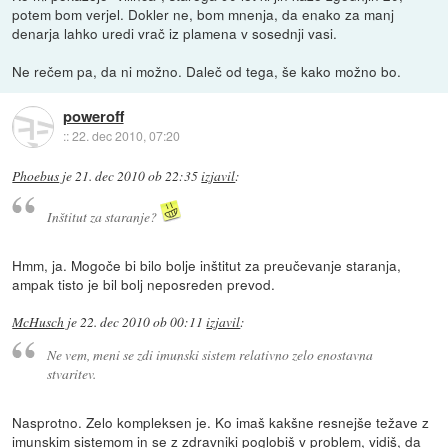
potem bom verjel. Dokler ne, bom mnenja, da enako za manj
denarja lahko uredi vrač iz plamena v sosednji vasi.
Ne rečem pa, da ni možno. Daleč od tega, še kako možno bo.
poweroff
::
22. dec 2010, 07:20
Phoebus
je
21. dec 2010 ob 22:35
izjavil
:
Inštitut za staranje?
Hmm, ja. Mogoče bi bilo bolje inštitut za preučevanje staranja,
ampak tisto je bil bolj neposreden prevod.
McHusch
je
22. dec 2010 ob 00:11
izjavil
:
Ne vem, meni se zdi imunski sistem relativno zelo enostavna
stvaritev.
Nasprotno. Zelo kompleksen je. Ko imaš kakšne resnejše težave z
imunskim sistemom in se z zdravniki poglobiš v problem, vidiš, da