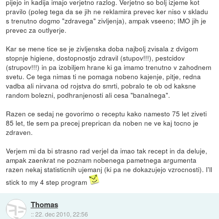
pijejo in kadija imajo verjetno razlog. Verjetno so bolj izjeme kot
pravilo (poleg tega da se jih ne reklamira prevec ker niso v skladu
s trenutno dogmo "zdravega" zivljenja), ampak vseeno; IMO jih je
prevec za outlyerje.
Kar se mene tice se je zivljenska doba najbolj zvisala z dvigom
stopnje higiene, dostopnostjo zdravil (stupov!!!), pestcidov
(strupov!!!) in pa izobiljem hrane ki ga imamo trenutno v zahodnem
svetu. Ce tega nimas ti ne pomaga nobeno kajenje, pitje, redna
vadba ali nirvana od rojstva do smrti, pobralo te ob od kaksne
random bolezni, podhranjenosti ali cesa "banalnega".
Razen ce sedaj ne govorimo o receptu kako namesto 75 let ziveti
85 let, tle sem pa precej preprican da noben ne ve kaj tocno je
zdraven.
Verjem mi da bi strasno rad verjel da imao tak recept in da deluje,
ampak zaenkrat ne poznam nobenega pametnega argumenta
razen nekaj statisticnih ujemanj (ki pa ne dokazujejo vzrocnosti). I'll
stick to my 4 step program
Thomas
::
22. dec 2010, 22:56