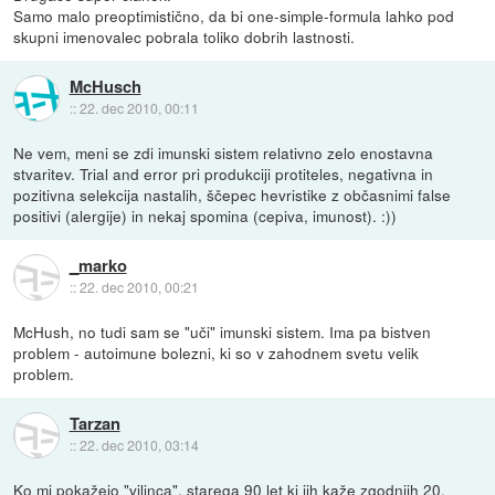
Samo malo preoptimistično, da bi one-simple-formula lahko pod
skupni imenovalec pobrala toliko dobrih lastnosti.
McHusch
::
22. dec 2010, 00:11
Ne vem, meni se zdi imunski sistem relativno zelo enostavna
stvaritev. Trial and error pri produkciji protiteles, negativna in
pozitivna selekcija nastalih, ščepec hevristike z občasnimi false
positivi (alergije) in nekaj spomina (cepiva, imunost). :))
_marko
::
22. dec 2010, 00:21
McHush, no tudi sam se "uči" imunski sistem. Ima pa bistven
problem - autoimune bolezni, ki so v zahodnem svetu velik
problem.
Tarzan
::
22. dec 2010, 03:14
Ko mi pokažejo "vilinca", starega 90 let ki jih kaže zgodnjih 20,