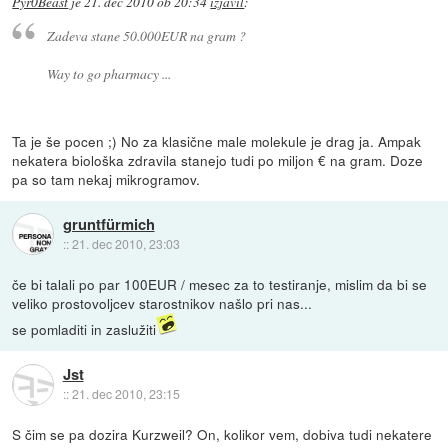
Pyr0Beast
je
21. dec 2010 ob 20:34
izjavil
:
Zadeva stane 50.000EUR na gram ?
Way to go pharmacy ...
Ta je še pocen ;) No za klasične male molekule je drag ja. Ampak
nekatera biološka zdravila stanejo tudi po miljon € na gram. Doze
pa so tam nekaj mikrogramov.
gruntfürmich
::
21. dec 2010, 23:03
če bi talali po par 100EUR / mesec za to testiranje, mislim da bi se
veliko prostovoljcev starostnikov našlo pri nas...
se pomladiti in zaslužiti
Jst
::
21. dec 2010, 23:15
S čim se pa dozira Kurzweil? On, kolikor vem, dobiva tudi nekatere