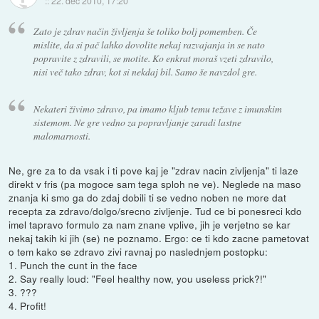
::
22. dec 2010, 17:20
Zato je zdrav način življenja še toliko bolj pomemben. Če
mislite, da si pač lahko dovolite nekaj razvajanja in se nato
popravite z zdravili, se motite. Ko enkrat moraš vzeti zdravilo,
nisi več tako zdrav, kot si nekdaj bil. Samo še navzdol gre.
Nekateri živimo zdravo, pa imamo kljub temu težave z imunskim
sistemom. Ne gre vedno za popravljanje zaradi lastne
malomarnosti.
Ne, gre za to da vsak i ti pove kaj je "zdrav nacin zivljenja" ti laze
direkt v fris (pa mogoce sam tega sploh ne ve). Neglede na maso
znanja ki smo ga do zdaj dobili ti se vedno noben ne more dat
recepta za zdravo/dolgo/srecno zivljenje. Tud ce bi ponesreci kdo
imel tapravo formulo za nam znane vplive, jih je verjetno se kar
nekaj takih ki jih (se) ne poznamo. Ergo: ce ti kdo zacne pametovat
o tem kako se zdravo zivi ravnaj po naslednjem postopku:
1. Punch the cunt in the face
2. Say really loud: "Feel healthy now, you useless prick?!"
3. ???
4. Profit!