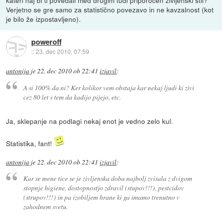
kateri naj bi ti povedali med drugim tudi priporočen življenski stil?
Verjetno se gre samo za statistično povezavo in ne kavzalnost (kot
je bilo že izpostavljeno).
poweroff
::
23. dec 2010, 07:59
antonija
je
22. dec 2010 ob 22:41
izjavil
:
A si 100% da ni? Ker kolikor vem obstaja kar nekaj ljudi ki zivi
cez 80 let s tem da kadijo pijejo, etc.
Ja, sklepanje na podlagi nekaj enot je vedno zelo kul.
Statistika, fant!
antonija
je
22. dec 2010 ob 22:41
izjavil
:
Kar se mene tice se je zivljenska doba najbolj zvisala z dvigom
stopnje higiene, dostopnostjo zdravil (stupov!!!), pestcidov
(strupov!!!) in pa izobiljem hrane ki ga imamo trenutno v
zahodnem svetu.