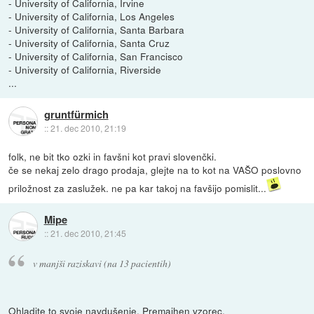
- University of California, Irvine
- University of California, Los Angeles
- University of California, Santa Barbara
- University of California, Santa Cruz
- University of California, San Francisco
- University of California, Riverside
...
gruntfürmich
::
21. dec 2010, 21:19
folk, ne bit tko ozki in favšni kot pravi slovenčki.
če se nekaj zelo drago prodaja, glejte na to kot na VAŠO poslovno
priložnost za zaslužek. ne pa kar takoj na favšijo pomislit...
Mipe
::
21. dec 2010, 21:45
v manjši raziskavi (na 13 pacientih)
Ohladite to svoje navdušenje. Premajhen vzorec.