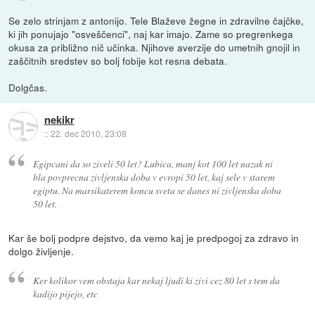
Se zelo strinjam z antonijo. Tele Blaževe žegne in zdravilne čajčke,
ki jih ponujajo "osveščenci", naj kar imajo. Zame so pregrenkega
okusa za približno nič učinka. Njihove averzije do umetnih gnojil in
zaščitnih sredstev so bolj fobije kot resna debata.
Dolgčas.
nekikr
::
22. dec 2010, 23:08
Egipcani da so ziveli 50 let? Lubica, manj kot 100 let nazak ni
bla povprecna zivljenska doba v evropi 50 let, kaj sele v starem
egiptu. Na marsikaterem koncu sveta se danes ni zivljenska doba
50 let.
Kar še bolj podpre dejstvo, da vemo kaj je predpogoj za zdravo in
dolgo življenje.
Ker kolikor vem obstaja kar nekaj ljudi ki zivi cez 80 let s tem da
kadijo pijejo, etc