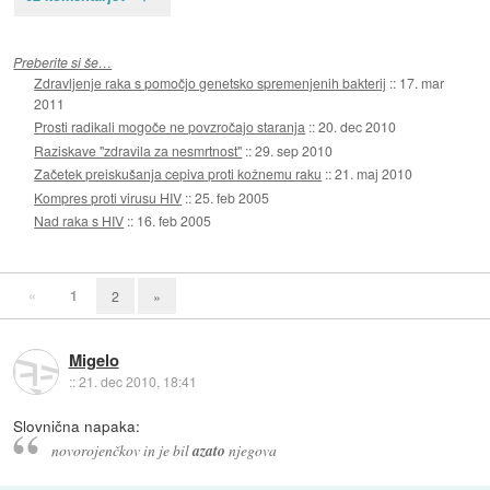
Preberite si še…
Zdravljenje raka s pomočjo genetsko spremenjenih bakterij
::
17. mar
2011
Prosti radikali mogoče ne povzročajo staranja
::
20. dec 2010
Raziskave "zdravila za nesmrtnost"
::
29. sep 2010
Začetek preiskušanja cepiva proti kožnemu raku
::
21. maj 2010
Kompres proti virusu HIV
::
25. feb 2005
Nad raka s HIV
::
16. feb 2005
«
1
2
»
Migelo
::
21. dec 2010, 18:41
Slovnična napaka:
novorojenčkov in je bil
azato
njegova