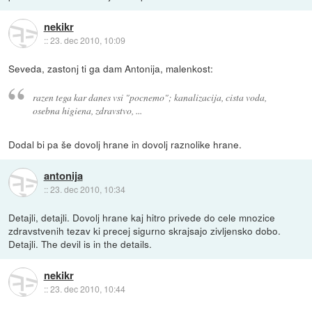
nekikr
::
23. dec 2010, 10:09
Seveda, zastonj ti ga dam Antonija, malenkost:
razen tega kar danes vsi "pocnemo"; kanalizacija, cista voda,
osebna higiena, zdravstvo, ...
Dodal bi pa še dovolj hrane in dovolj raznolike hrane.
antonija
::
23. dec 2010, 10:34
Detajli, detajli. Dovolj hrane kaj hitro privede do cele mnozice
zdravstvenih tezav ki precej sigurno skrajsajo zivljensko dobo.
Detajli. The devil is in the details.
nekikr
::
23. dec 2010, 10:44