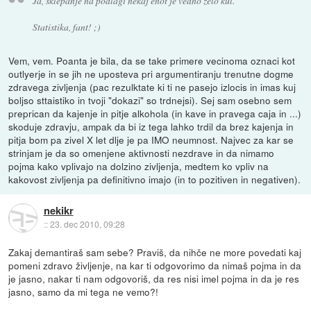
Ja, sklepanje na podlagi nekaj enot je vedno zelo kul.
Statistika, fant! ;)
Vem, vem. Poanta je bila, da se take primere vecinoma oznaci kot
outlyerje in se jih ne uposteva pri argumentiranju trenutne dogme
zdravega zivljenja (pac rezulktate ki ti ne pasejo izlocis in imas kuj
boljso sttaistiko in tvoji "dokazi" so trdnejsi). Sej sam osebno sem
preprican da kajenje in pitje alkohola (in kave in pravega caja in ...)
skoduje zdravju, ampak da bi iz tega lahko trdil da brez kajenja in
pitja bom pa zivel X let dlje je pa IMO neumnost. Najvec za kar se
strinjam je da so omenjene aktivnosti nezdrave in da nimamo
pojma kako vplivajo na dolzino zivljenja, medtem ko vpliv na
kakovost zivljenja pa definitivno imajo (in to pozitiven in negativen).
nekikr
::
23. dec 2010, 09:28
Zakaj demantiraš sam sebe? Praviš, da nihče ne more povedati kaj
pomeni zdravo življenje, na kar ti odgovorimo da nimaš pojma in da
je jasno, nakar ti nam odgovoriš, da res nisi imel pojma in da je res
jasno, samo da mi tega ne vemo?!