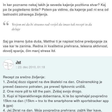
In ker poznamo nekaj takih je seveda kajenje pozitivna stvar? Kaj
pa če pogledamo širše? Potem pa vidimo, da kajenje pač ni ena od
lastnostni zdravega življenja.
Verjem mi da bi strasno rad verjel da imao tak recept in da
deluje
Saj ga imamo ljuba duša, Matthai ti je napisal točne predpogoje za
vse kar te zanima. Redna in kvalitetna prehrana, telesna aktivnost,
dovolj spanja, čim manj stresa itd.
Jst
::
23. dec 2010, 01:18
Recept za srečno življenje:
1. Zvečaj dozo cigaret na dve škatelci na dan. Chainsmoking je
preveč časovno potraten, pa preveč tipkovnic uničiš.
2. One more pill to kill the pain. Zvišaj svojo drogo.
3. Kupi si hiperaktivnega dobermana, ki te bo sprehajal povprečno
15km na dan (15km = tnx to the smartphone with sportstracker app
& gps)
4. Jej 2krat na dan. Moja povprečna prehrana: zajtrk liter kave,