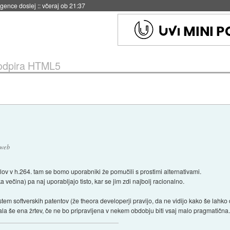
 umetne inteligence
::
včeraj ob 21:23
odpira HTML5
 web
ialov v h.264. tam se bomo uporabniki že pomučili s prostimi alternativami.
a večina) pa naj uporabljajo tisto, kar se jim zdi najbolj racionalno.
istem softverskih patentov (že theora developerji pravijo, da ne vidijo kako še lahko
la še ena žrtev, če ne bo pripravljena v nekem obdobju biti vsaj malo pragmatična.