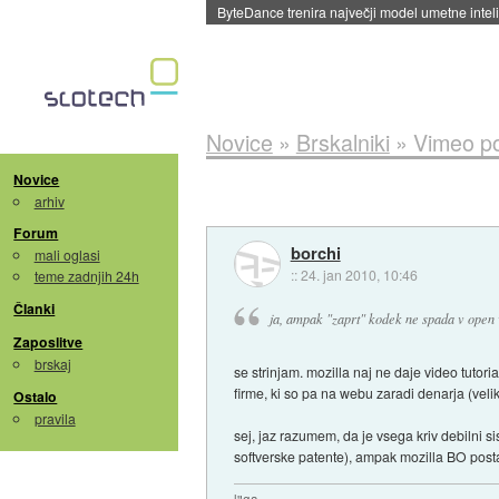
Spletne strani začele streči oglase za agente
Novice
»
Brskalniki
»
Vimeo p
Novice
arhiv
Forum
borchi
mali oglasi
::
24. jan 2010, 10:46
teme zadnjih 24h
Članki
ja, ampak "zaprt" kodek ne spada v open
Zaposlitve
brskaj
se strinjam. mozilla naj ne daje video tutor
firme, ki so pa na webu zaradi denarja (velik
Ostalo
pravila
sej, jaz razumem, da je vsega kriv debilni s
softverske patente), ampak mozilla BO posta