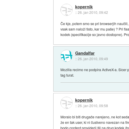
kopernik
::
26. jan 2010, 09:42
Če kje, potem smo se pri browserjih naučili,
vsak sam naloži tisto, kar mu paše) ? Pri fla
kodek (specifikacije so javno dostopne). Prot
Gandalfar
::
26. jan 2010, 09:49
Mozilla recimo ne podpira ActiveX-a. Sicer 
tag furat.
kopernik
::
26. jan 2010, 09:58
Moralo bi biti drugače narejeno, ne kot seda
že en tak user, ki ni čustveno navezan na f
bodo content providerji šli na drug kodek (t