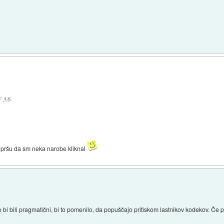
 3.6
r pršu da sm neka narobe kliknal
e bi bili pragmatični, bi to pomenilo, da popuščajo pritiskom lastnikov kodekov. Če p