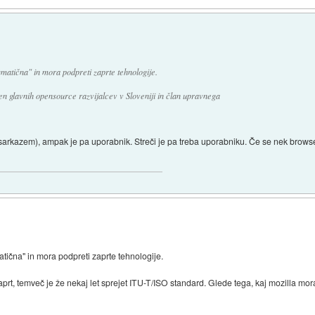
matična" in mora podpreti zaprte tehnologije.
den glavnih opensource razvijalcev v Sloveniji in član upravnega
 sarkazem), ampak je pa uporabnik. Streči je pa treba uporabniku. Če se nek browser
atična" in mora podpreti zaprte tehnologije.
rt, temveč je že nekaj let sprejet ITU-T/ISO standard. Glede tega, kaj mozilla mora 