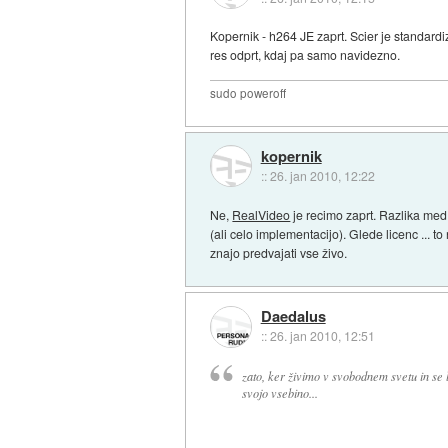
Kopernik - h264 JE zaprt. Scier je standardiz
res odprt, kdaj pa samo navidezno.
sudo poweroff
kopernik
::
26. jan 2010, 12:22
Ne,
RealVideo
je recimo zaprt. Razlika med 
(ali celo implementacijo). Glede licenc ... t
znajo predvajati vse živo.
Daedalus
::
26. jan 2010, 12:51
zato, ker živimo v svobodnem svetu in se
svojo vsebino...