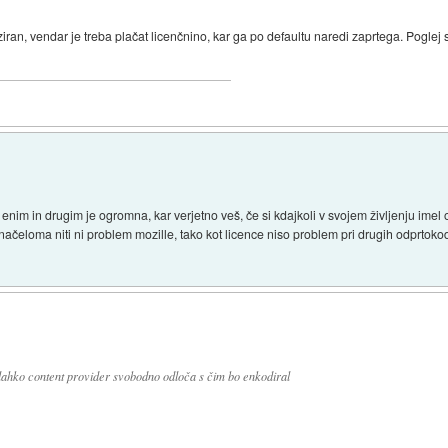
iran, vendar je treba plačat licenčnino, kar ga po defaultu naredi zaprtega. Poglej s
enim in drugim je ogromna, kar verjetno veš, če si kdajkoli v svojem življenju ime
o načeloma niti ni problem mozille, tako kot licence niso problem pri drugih odprtokod
 lahko content provider svobodno odloča s čim bo enkodiral