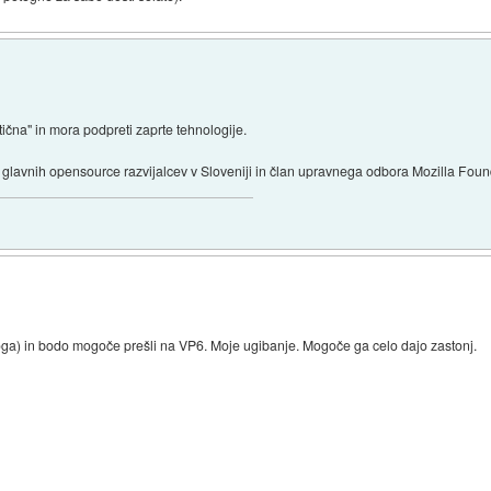
ična" in mora podpreti zaprte tehnologije.
n glavnih opensource razvijalcev v Sloveniji in član upravnega odbora Mozilla Foun
oga) in bodo mogoče prešli na VP6. Moje ugibanje. Mogoče ga celo dajo zastonj.