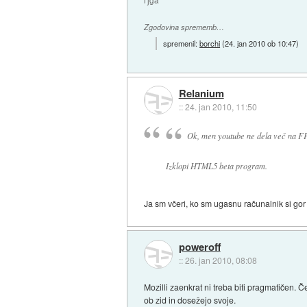
l'jga
Zgodovina sprememb…
spremenil:
borchi
(
24. jan 2010 ob 10:47
)
Relanium
::
24. jan 2010, 11:50
Ok, men youtube ne dela več na FF
Izklopi HTML5 beta program.
Ja sm včeri, ko sm ugasnu računalnik si go
poweroff
::
26. jan 2010, 08:08
Mozilli zaenkrat ni treba biti pragmatičen. Č
ob zid in dosežejo svoje.