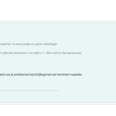
)
matična" in mora podpreti zaprte tehnologije.
den glavnih opensource razvijalcev v Sloveniji in član upravnega
e sem pa ja pričakoval kaj boljšega kot
ad hominem
napade.