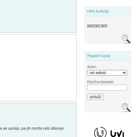
Hitre funkcije
seznam tem
Posebni izpisi
Avtor:
Ključna beseda:
a se upirajo, pa jih morda celo stisnejo