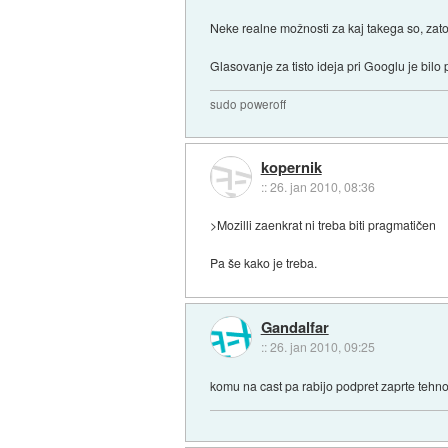
Neke realne možnosti za kaj takega so, zato
Glasovanje za tisto ideja pri Googlu je bil
sudo poweroff
kopernik
::
26. jan 2010, 08:36
>Mozilli zaenkrat ni treba biti pragmatičen
Pa še kako je treba.
Gandalfar
::
26. jan 2010, 09:25
komu na cast pa rabijo podpret zaprte tehno