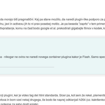
 da morajo biti pragmatični. Kaj pa stane mozillo, da naredi plugin-like podporo za 
shu, javi in activexu jih to ni prav posebej motilo. Je pa beseda "zaprto" v tem pri
ivprašanje, komu na čast bodo google et al. prekodirali gigabajte filmov v kodek, ki 
pa - nikogar ne ovira ne naredi novega container plugina kakor je Flash. Samo speci
nji plugini, ker je video tag del html standarda. Sicer pa, kot sem že rekel, plemen
irefoxa in bom vzel nekaj drugega, če bodo še naprej odklanjali h264 (oz. kakršenk
o potegne za sabo dosti solate).