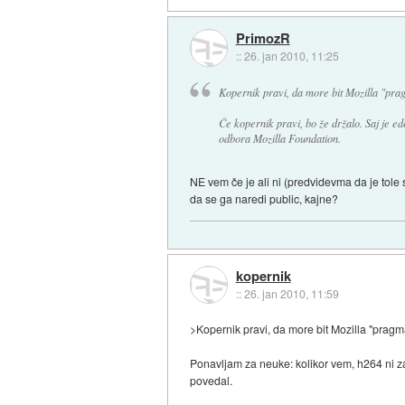
PrimozR
::
26. jan 2010, 11:25
Kopernik pravi, da more bit Mozilla "prag
Če kopernik pravi, bo že držalo. Saj je e
odbora Mozilla Foundation.
NE vem če je ali ni (predvidevma da je tole
da se ga naredi public, kajne?
kopernik
::
26. jan 2010, 11:59
>Kopernik pravi, da more bit Mozilla "pragm
Ponavljam za neuke: kolikor vem, h264 ni zap
povedal.