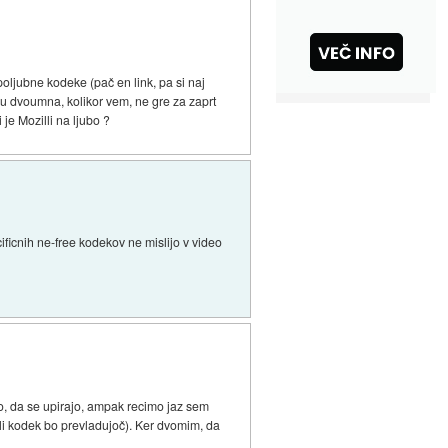
poljubne kodeke (pač en link, pa si naj
meru dvoumna, kolikor vem, ne gre za zaprt
je Mozilli na ljubo ?
ficnih ne-free kodekov ne mislijo v video
ito, da se upirajo, ampak recimo jaz sem
oli kodek bo prevladujoč). Ker dvomim, da