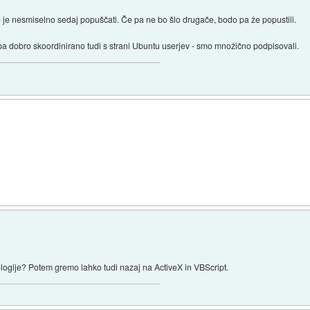
 je nesmiselno sedaj popuščati. Če pa ne bo šlo drugače, bodo pa že popustili.
o pa dobro skoordinirano tudi s strani Ubuntu userjev - smo množično podpisovali.
logije? Potem gremo lahko tudi nazaj na ActiveX in VBScript.