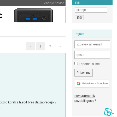
Išči:
Zadnje novice
Prijava
2
»
«
1
Zapomni si me
nov uporabnik
pozabili geslo?
 držijo korak z h.264 brez da zabredejo v
..