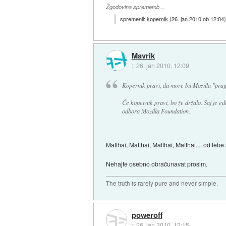
Zgodovina sprememb…
spremenil:
kopernik
(
26. jan 2010 ob 12:04
Mavrik
::
26. jan 2010, 12:09
Kopernik pravi, da more bit Mozilla "prag
Če kopernik pravi, bo že držalo. Saj je e
odbora Mozilla Foundation.
Matthai, Matthai, Matthai, Matthai.... od teb
Nehajte osebno obračunavat prosim.
The truth is rarely pure and never simple.
poweroff
::
26. jan 2010, 12:15