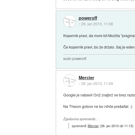
poweroff
::
26. jan 2010, 11:08
Kopernik pravi, da more bit Mozilla "pragmat
Če kopernik pravi, bo že držalo. Saj je ede
sudo poweroff
Mercier
::
26. jan 2010, 11:09
Google je nabavil On2 (najbrž ne brez razl
Na Theoro gotovo ne bo nihče prešaltal. :)
Zgodovina sprememb…
spremenil:
Mercier
(
26. jan 2010 ob 11:13
)