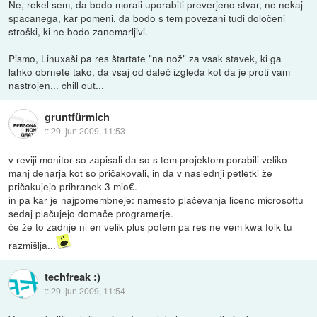
Ne, rekel sem, da bodo morali uporabiti preverjeno stvar, ne nekaj
spacanega, kar pomeni, da bodo s tem povezani tudi določeni
stroški, ki ne bodo zanemarljivi.
Pismo, Linuxaši pa res štartate "na nož" za vsak stavek, ki ga
lahko obrnete tako, da vsaj od daleč izgleda kot da je proti vam
nastrojen... chill out...
gruntfürmich
::
29. jun 2009, 11:53
v reviji monitor so zapisali da so s tem projektom porabili veliko
manj denarja kot so pričakovali, in da v naslednji petletki že
pričakujejo prihranek 3 mio€.
in pa kar je najpomembneje: namesto plačevanja licenc microsoftu
sedaj plačujejo domače programerje.
če že to zadnje ni en velik plus potem pa res ne vem kwa folk tu
razmišlja...
techfreak :)
::
29. jun 2009, 11:54