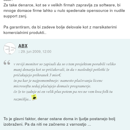
Za take denarce, kot se v velikih firmah zapravlja za software, bi
mnoge domace firme lahko u nulo spedenale opensource in nudile
support zanj.
Pa garantiram, da bi zadeve bolje delovale kot z marsikaterimi
komercialnimi produkti..
ABX
::
29. jun 2009, 12:00
v reviji monitor so zapisali da so s tem projektom porabili veliko
manj denarja kot so pričakovali, in da v naslednji petletki že
pričakujejo prihranek 3 mio€.
in pa kar je najpomembneje: namesto plačevanja licenc
microsoftu sedaj plačujejo domače programerje.
če že to zadnje ni en velik plus potem pa res ne vem kwa folk tu
razmišlja...
To je glavni faktor, denar ostane doma in ljudje postanejo bolj
izobraženi. Pa da niti ne začnemo z varnostjo ...