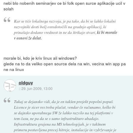
nebi blo nobenih seminarjev ce bi folk open surce aplikacije ucil v
solah
Kar se tiče lokalnega razvoja, je pa tako, da bi se lahko lokalni
razvojniki dosti bolj osredotočili na gradnjo aplikacij, ki
prinašajo dodano vrednost in ne da štrikajo stvari,
ki bi morale
v osnovi že delat.
morale bi, kdo je kriv linux ali windows?
glede na to da veliko open source dela na win, vecina win app pa
ne na linux
oldguy
::
29. jun 2009, 13:00
Tukaj se dejansko vidi, da je en takšen projekt popolni popuš.
Licence je sicer res treba plačat, vendar če računamo, kolko bi
se dajnsko uporabnega SW že lahko razvilo na tej platformi v
tem času, ne pa da se s samo infrastrukturo ubadajo.
Infrastruktura grajena na MS tehnologijah, je v takšnem
primeru postavljena precej hitreje, instalacije in vzdrževanje je