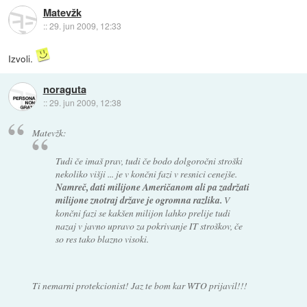
Matevžk
::
29. jun 2009, 12:33
Izvoli.
noraguta
::
29. jun 2009, 12:38
Matevžk:
Tudi če imaš prav, tudi če bodo dolgoročni stroški
nekoliko višji ... je v končni fazi v resnici cenejše.
Namreč, dati milijone Američanom ali pa zadržati
milijone znotraj države je ogromna razlika.
V
končni fazi se kakšen milijon lahko prelije tudi
nazaj v javno upravo za pokrivanje IT stroškov, če
so res tako blazno visoki.
Ti nemarni protekcionist! Jaz te bom kar WTO prijavil!!!