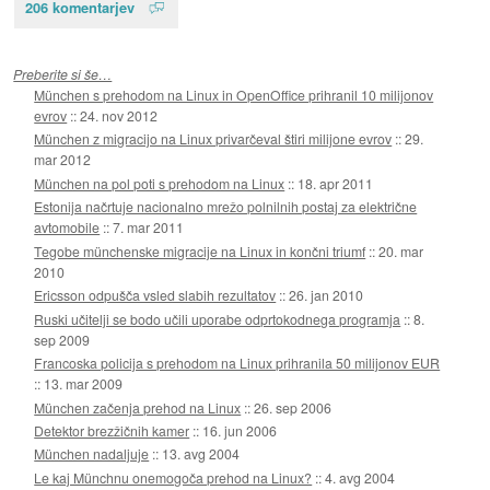
206 komentarjev
Preberite si še…
München s prehodom na Linux in OpenOffice prihranil 10 milijonov
evrov
::
24. nov 2012
München z migracijo na Linux privarčeval štiri milijone evrov
::
29.
mar 2012
München na pol poti s prehodom na Linux
::
18. apr 2011
Estonija načrtuje nacionalno mrežo polnilnih postaj za električne
avtomobile
::
7. mar 2011
Tegobe münchenske migracije na Linux in končni triumf
::
20. mar
2010
Ericsson odpušča vsled slabih rezultatov
::
26. jan 2010
Ruski učitelji se bodo učili uporabe odprtokodnega programja
::
8.
sep 2009
Francoska policija s prehodom na Linux prihranila 50 milijonov EUR
::
13. mar 2009
München začenja prehod na Linux
::
26. sep 2006
Detektor brezžičnih kamer
::
16. jun 2006
München nadaljuje
::
13. avg 2004
Le kaj Münchnu onemogoča prehod na Linux?
::
4. avg 2004