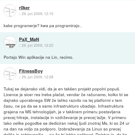
r0ker
::
29. jun 2009, 12:15
kake programerje? kwa pa programirajo..
PaX_MaN
::
29. jun 2009, 12:22
Portajo Win aplikacije na Lin, recimo.
FitnessBoy
::
29. jun 2009, 12:28
Tukaj se dejansko vidi, da je en takšen projekt popolni popuš.
Licence je sicer res treba plačat, vendar če računamo, kolko bi se
dajnsko uporabnega SW že lahko razvilo na tej platformi v tem
času, ne pa da se s samo infrastrukturo ubadajo. Infrastruktura
grajena na MS tehnologijah, je v takšnem primeru postavljena
precej hitreje, instalacije in vzdrževanje je precej lažje. V primeru
tako velike pogodbe se dediciran nekaj ljudi znotraj Ms, ki so 24 ur
na dan na voljo za podporo. Izobraževanja za Linux so precej
daljša in zahtevnejša,....pa še bi lahko našteval. Dejstvo je, da ko