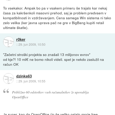
To vsekakor. Ampak bo pa v vsakem primeru še trajalo kar nekaj
časa za kakršenkoli masovni prehod, saj je problem predvsem v
kompatibilnosti in vzdrževanjem. Cena samega Win sistema ni tako
zelo velika (ker javna uprava pač ne gre v BigBang kupiti retail
ultimate škatle).
r0ker
::
29. jun 2009, 10:50
"Začetni stroški projekta so znašali 13 milijonov evrov"
od kje?! 10 mil€ ne bomo nikoli videli. spet je nekdo zaslužil na
račun OK
dzinks63
::
29. jun 2009, 10:55
Približno 60 odstotkov vseh računalnikov že uporablja
OpenOffice
Ja super, kao da OpenOffice (in še veliko ostalo morje free