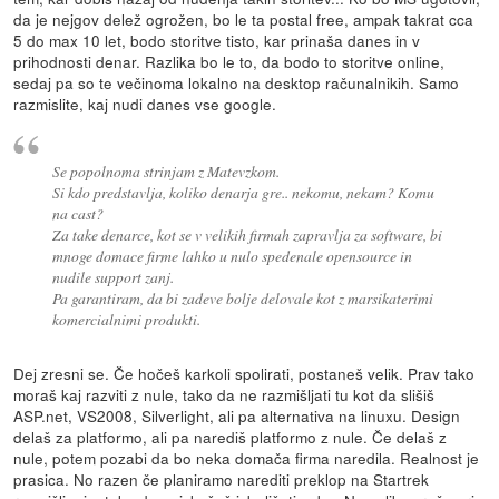
da je nejgov delež ogrožen, bo le ta postal free, ampak takrat cca
5 do max 10 let, bodo storitve tisto, kar prinaša danes in v
prihodnosti denar. Razlika bo le to, da bodo to storitve online,
sedaj pa so te večinoma lokalno na desktop računalnikih. Samo
razmislite, kaj nudi danes vse google.
Se popolnoma strinjam z Matevzkom.
Si kdo predstavlja, koliko denarja gre.. nekomu, nekam? Komu
na cast?
Za take denarce, kot se v velikih firmah zapravlja za software, bi
mnoge domace firme lahko u nulo spedenale opensource in
nudile support zanj.
Pa garantiram, da bi zadeve bolje delovale kot z marsikaterimi
komercialnimi produkti.
Dej zresni se. Če hočeš karkoli spolirati, postaneš velik. Prav tako
moraš kaj razviti z nule, tako da ne razmišljati tu kot da slišiš
ASP.net, VS2008, Silverlight, ali pa alternativa na linuxu. Design
delaš za platformo, ali pa narediš platformo z nule. Če delaš z
nule, potem pozabi da bo neka domača firma naredila. Realnost je
prasica. No razen če planiramo narediti preklop na Startrek