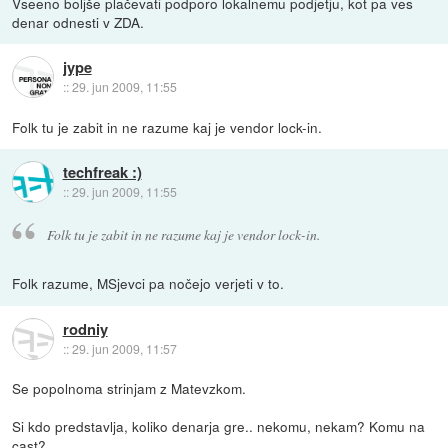
Vseeno boljše plačevati podporo lokalnemu podjetju, kot pa ves
denar odnesti v ZDA.
jype
::
29. jun 2009, 11:55
Folk tu je zabit in ne razume kaj je vendor lock-in.
techfreak :)
::
29. jun 2009, 11:55
Folk tu je zabit in ne razume kaj je vendor lock-in.
Folk razume, MSjevci pa nočejo verjeti v to.
rodniy
::
29. jun 2009, 11:57
Se popolnoma strinjam z Matevzkom.
Si kdo predstavlja, koliko denarja gre.. nekomu, nekam? Komu na
cast?