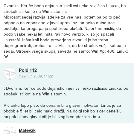
Dvomim. Ker če bodo dejansko imeli vsi neko različico Linuxa, bo
strošek isti kot je na Win sistemih.
Microsoft sedaj razvija izdelke za vse nas, potem pa bo to pač
odpadlo na zaposlene v javni upravi oz. na neko outsource
podjetje, katerega pa je spet treba plačati. Najbrž ne misliš, da
bodo vsake nekaj let inštalirali novo verzijo, ki so jo spacali
linuxsaši. Inštalirali bodo preverjeno stvar, ki jo bo treba
doprogramirati, pretestirati... Mislim, da bo strošek večji, kot pa je
sedaj. Strošek vsega skupaj seveda ne samo: Win Xp: 40€, Linux:
0€.
Poldi112
::
29. jun 2009, 11:22
>Dvomim. Ker če bodo dejansko imeli vsi neko različico Linuxa, bo
strošek isti kot je na Win sistemih.
V članku lepo piše, da cena ni bila glavni motivator. Linux je za
obdobje 5 let bil celo malo dražji. Na dolgi rok bo sicer cenejši,
ampak njihov glavni cilj je bil izogib vendor-lock-in-u.
Matevžk