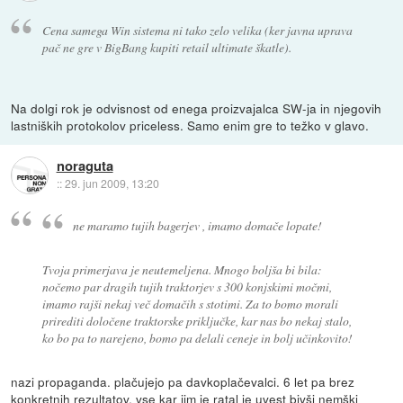
Cena samega Win sistema ni tako zelo velika (ker javna uprava
pač ne gre v BigBang kupiti retail ultimate škatle).
Na dolgi rok je odvisnost od enega proizvajalca SW-ja in njegovih
lastniških protokolov priceless. Samo enim gre to težko v glavo.
noraguta
::
29. jun 2009, 13:20
ne maramo tujih bagerjev , imamo domače lopate!
Tvoja primerjava je neutemeljena. Mnogo boljša bi bila:
nočemo par dragih tujih traktorjev s 300 konjskimi močmi,
imamo rajši nekaj več domačih s stotimi. Za to bomo morali
prirediti določene traktorske priključke, kar nas bo nekaj stalo,
ko bo pa to narejeno, bomo pa delali ceneje in bolj učinkovito!
nazi propaganda. plačujejo pa davkoplačevalci. 6 let pa brez
konkretnih rezultatov. vse kar jim je ratal je uvest bivši nemški