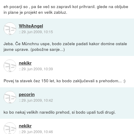
eh pocarji so , pa še več so zapravli kot prihranil. glede na obljube
in plane je projekt en velik zabluz.
WhiteAngel
::
29. jun 2009, 10:15
Jeba. Če Münchnu uspe, bodo začele padati kakor domine ostale
javne uprave. (pobožne sanje...)
nekikr
::
29. jun 2009, 10:39
Povej ta stavek čez 150 let, ko bodo zaključevali s prehodom... :)
pecorin
::
29. jun 2009, 10:42
ko bo nekaj velikih naredilo prehod, si bodo upali tudi drugi.
nekikr
::
29. jun 2009, 10:46