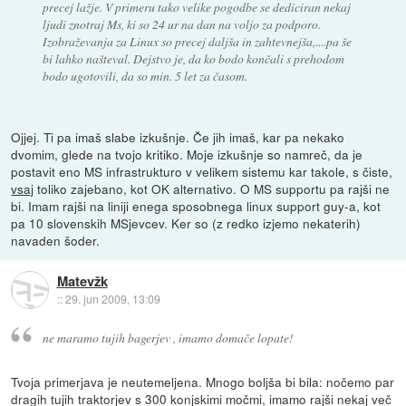
precej lažje. V primeru tako velike pogodbe se dediciran nekaj
ljudi znotraj Ms, ki so 24 ur na dan na voljo za podporo.
Izobraževanja za Linux so precej daljša in zahtevnejša,....pa še
bi lahko našteval. Dejstvo je, da ko bodo končali s prehodom
bodo ugotovili, da so min. 5 let za časom.
Ojjej. Ti pa imaš slabe izkušnje. Če jih imaš, kar pa nekako
dvomim, glede na tvojo kritiko. Moje izkušnje so namreč, da je
postavit eno MS infrastrukturo v velikem sistemu kar takole, s čiste,
vsaj
toliko zajebano, kot OK alternativo. O MS supportu pa rajši ne
bi. Imam rajši na liniji enega sposobnega linux support guy-a, kot
pa 10 slovenskih MSjevcev. Ker so (z redko izjemo nekaterih)
navaden šoder.
Matevžk
::
29. jun 2009, 13:09
ne maramo tujih bagerjev , imamo domače lopate!
Tvoja primerjava je neutemeljena. Mnogo boljša bi bila: nočemo par
dragih tujih traktorjev s 300 konjskimi močmi, imamo rajši nekaj več