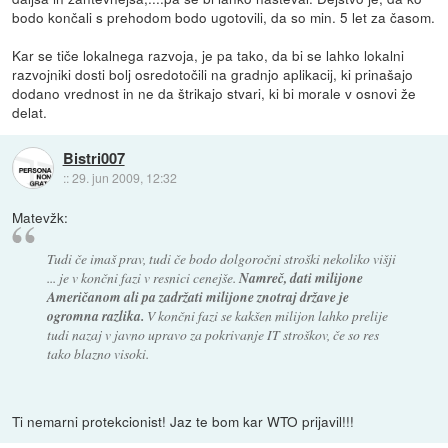
bodo končali s prehodom bodo ugotovili, da so min. 5 let za časom.
Kar se tiče lokalnega razvoja, je pa tako, da bi se lahko lokalni
razvojniki dosti bolj osredotočili na gradnjo aplikacij, ki prinašajo
dodano vrednost in ne da štrikajo stvari, ki bi morale v osnovi že
delat.
Bistri007
::
29. jun 2009, 12:32
Matevžk:
Tudi če imaš prav, tudi če bodo dolgoročni stroški nekoliko višji
... je v končni fazi v resnici cenejše.
Namreč, dati milijone
Američanom ali pa zadržati milijone znotraj države je
ogromna razlika.
V končni fazi se kakšen milijon lahko prelije
tudi nazaj v javno upravo za pokrivanje IT stroškov, če so res
tako blazno visoki.
Ti nemarni protekcionist! Jaz te bom kar WTO prijavil!!!