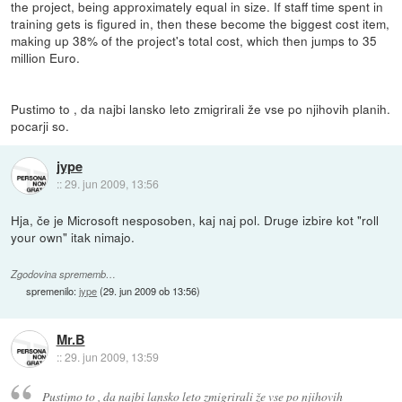
the project, being approximately equal in size. If staff time spent in
training gets is figured in, then these become the biggest cost item,
making up 38% of the project's total cost, which then jumps to 35
million Euro.
Pustimo to , da najbi lansko leto zmigrirali že vse po njihovih planih.
pocarji so.
jype
::
29. jun 2009, 13:56
Hja, če je Microsoft nesposoben, kaj naj pol. Druge izbire kot "roll
your own" itak nimajo.
Zgodovina sprememb…
spremenilo:
jype
(
29. jun 2009 ob 13:56
)
Mr.B
::
29. jun 2009, 13:59
Pustimo to , da najbi lansko leto zmigrirali že vse po njihovih