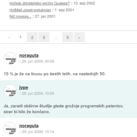
Hočete zbirateljsko verzijo Quakea?
::
10. sep 2002
HotMail zopet preluknjan
::
1. sep 2001
Nič novega...
::
27. jan 2001
«
1
...
2
3
5
»
noraguta
::
29. jun 2009, 09:58
10 % je že na linuxu po šestih letih, na naslednjih 50.
jype
::
29. jun 2009, 10:05
Ja, zaradi obširne študije glede grožnje programskih patentov,
sicer bi bilo že končano.
noraguta
::
29. jun 2009, 10:14