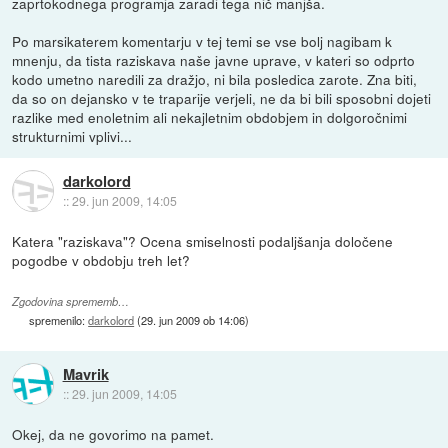
zaprtokodnega programja zaradi tega nič manjša.
Po marsikaterem komentarju v tej temi se vse bolj nagibam k
mnenju, da tista raziskava naše javne uprave, v kateri so odprto
kodo umetno naredili za dražjo, ni bila posledica zarote. Zna biti,
da so on dejansko v te traparije verjeli, ne da bi bili sposobni dojeti
razlike med enoletnim ali nekajletnim obdobjem in dolgoročnimi
strukturnimi vplivi...
darkolord
::
29. jun 2009, 14:05
Katera "raziskava"? Ocena smiselnosti podaljšanja določene
pogodbe v obdobju treh let?
Zgodovina sprememb…
spremenilo:
darkolord
(
29. jun 2009 ob 14:06
)
Mavrik
::
29. jun 2009, 14:05
Okej, da ne govorimo na pamet.