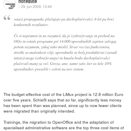
noraguta
::
29. jun 2009, 13:46
>nazi propaganda. plačujejo pa davkoplačevalci. 6 let pa brez
konkretnih rezultatov.
Če si nepismen in ne razumeš, da je izobraževanje in prehod na
OOo in ostale programe pri 14.000 uporabnikih zajeten zalogaj,
potem razumem, zakaj tako misliš. Stvar ves čas funkcionira,
stroški so malenkost višji, uporabniki so bolj produktivni (zaradi
intenzivnega izobraževanja) in kmalu bodo davkoplačevalci
plačevali manj za več. Groza, ane, samo zato, ker so šele 10%
uporabnikov preselili v celoti na nov sistem.
The budget-effective cost of the LiMux project is 12.8 million Euro
over five years. Schießl says that so far, significantly less money
has been spent than was planned, since up to now fewer clients
were migrated than originally intended.
Trainings, the migration to OpenOffice and the adaptation of
specialised administrative software are the top three cost items of