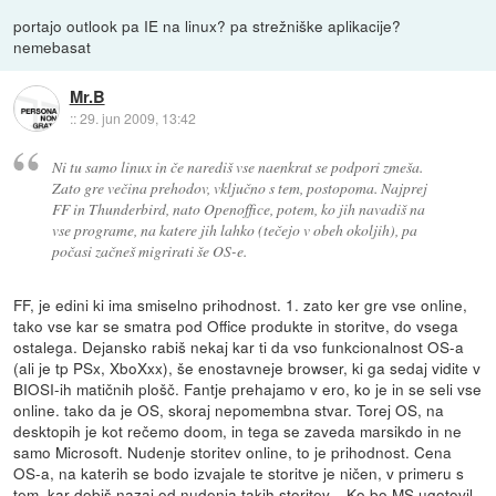
portajo outlook pa IE na linux? pa strežniške aplikacije?
nemebasat
Mr.B
::
29. jun 2009, 13:42
Ni tu samo linux in če narediš vse naenkrat se podpori zmeša.
Zato gre večina prehodov, vključno s tem, postopoma. Najprej
FF in Thunderbird, nato Openoffice, potem, ko jih navadiš na
vse programe, na katere jih lahko (tečejo v obeh okoljih), pa
počasi začneš migrirati še OS-e.
FF, je edini ki ima smiselno prihodnost. 1. zato ker gre vse online,
tako vse kar se smatra pod Office produkte in storitve, do vsega
ostalega. Dejansko rabiš nekaj kar ti da vso funkcionalnost OS-a
(ali je tp PSx, XboXxx), še enostavneje browser, ki ga sedaj vidite v
BIOSI-ih matičnih plošč. Fantje prehajamo v ero, ko je in se seli vse
online. tako da je OS, skoraj nepomembna stvar. Torej OS, na
desktopih je kot rečemo doom, in tega se zaveda marsikdo in ne
samo Microsoft. Nudenje storitev online, to je prihodnost. Cena
OS-a, na katerih se bodo izvajale te storitve je ničen, v primeru s
tem, kar dobiš nazaj od nudenja takih storitev... Ko bo MS ugotovil,