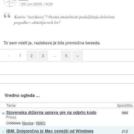
::
29. jun 2009, 14:20
Katera "raziskava"? Ocena smiselnosti podaljšanja določene
pogodbe v obdobju treh let?
To sem mislil ja, raziskava je bila premočna beseda.
«
1
...
2
3
5
»
Vredno ogleda ...
Tema
Sporočila
»
Slovenska državna uprava gre na odprto kodo
986
Primoz
Oddelek:
Novice
/
NWO
»
IBM: Dolgoročno je Mac cenejši od Windows
212