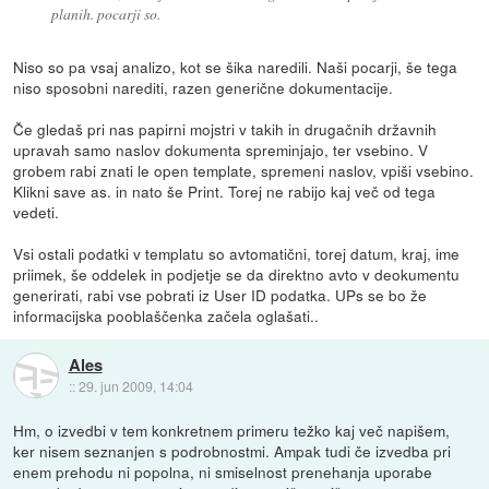
planih. pocarji so.
Niso so pa vsaj analizo, kot se šika naredili. Naši pocarji, še tega
niso sposobni narediti, razen generične dokumentacije.
Če gledaš pri nas papirni mojstri v takih in drugačnih državnih
upravah samo naslov dokumenta spreminjajo, ter vsebino. V
grobem rabi znati le open template, spremeni naslov, vpiši vsebino.
Klikni save as. in nato še Print. Torej ne rabijo kaj več od tega
vedeti.
Vsi ostali podatki v templatu so avtomatični, torej datum, kraj, ime
priimek, še oddelek in podjetje se da direktno avto v deokumentu
generirati, rabi vse pobrati iz User ID podatka. UPs se bo že
informacijska pooblaščenka začela oglašati..
Ales
::
29. jun 2009, 14:04
Hm, o izvedbi v tem konkretnem primeru težko kaj več napišem,
ker nisem seznanjen s podrobnostmi. Ampak tudi če izvedba pri
enem prehodu ni popolna, ni smiselnost prenehanja uporabe