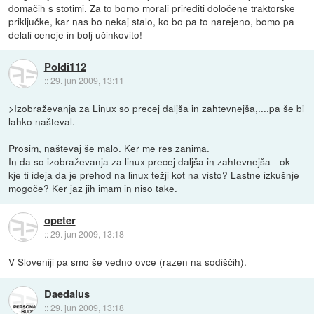
domačih s stotimi. Za to bomo morali prirediti določene traktorske
priključke, kar nas bo nekaj stalo, ko bo pa to narejeno, bomo pa
delali ceneje in bolj učinkovito!
Poldi112
::
29. jun 2009, 13:11
>Izobraževanja za Linux so precej daljša in zahtevnejša,....pa še bi
lahko našteval.
Prosim, naštevaj še malo. Ker me res zanima.
In da so izobraževanja za linux precej daljša in zahtevnejša - ok
kje ti ideja da je prehod na linux težji kot na visto? Lastne izkušnje
mogoče? Ker jaz jih imam in niso take.
opeter
::
29. jun 2009, 13:18
V Sloveniji pa smo še vedno ovce (razen na sodiščih).
Daedalus
::
29. jun 2009, 13:18