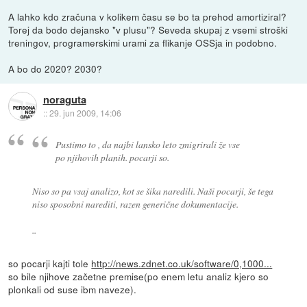
A lahko kdo zračuna v kolikem času se bo ta prehod amortiziral?
Torej da bodo dejansko "v plusu"? Seveda skupaj z vsemi stroški
treningov, programerskimi urami za flikanje OSSja in podobno.
A bo do 2020? 2030?
noraguta
::
29. jun 2009, 14:06
Pustimo to , da najbi lansko leto zmigrirali že vse
po njihovih planih. pocarji so.
Niso so pa vsaj analizo, kot se šika naredili. Naši pocarji, še tega
niso sposobni narediti, razen generične dokumentacije.
..
so pocarji kajti tole
http://news.zdnet.co.uk/software/0,1000...
so bile njihove začetne premise(po enem letu analiz kjero so
plonkali od suse ibm naveze).