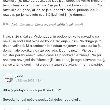
razmišljanje, tako da poizkušaš izboljšati sebe. No veliko sreče pri
tem, v tem primeru imaš cca 7 miljar ljudi, od katerih 99.9999**%
razmišlja drugače, ali pa se je ekonomija zaradi prihoda 2012,
razsula, pa je na svetu cca 1% ljudi, kot jih je danes...
Izobraževanja za Linux so precej daljša in zahtevnejš
Halo, si že slišal za Mcdonades, in podobno, ko te navadijo na
nekaj, in hodiš kot ovca do konca življenja k njim. No drugo je to,
da se veliko ti. Microsoftovih braindum mojstrov smatra da ko je
doma malo poklikala da že obvlada. Dobri Linux in Microsoft
mojster porabi enako veliko časa za pridobivanje znanja. No pri
nas smo navajeni da iščemo bljižnice, zunaj je tega bistveno manj,
saj se znanje ceni, in si glede na znanje plačan, in ne na papirje.
jype
::
29. jun 2009, 13:44
r0ker> portajo outlook pa IE na linux?
Seveda ne, saj nočejo poslabšat delovnega okolja.