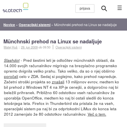
☰
Novice
»
Operacijski sistemi
»
Münchnski prehod na Linux se nadaljuje
Münchnski prehod na Linux se nadaljuje
Matej Huš
::
29. jun 2009
ob 09:50
Operacijski sistemi
- Pred šestimi leti je odločitev münchnskih oblasti, da
Slashdot
14.000 svojih računalnikov migrirajo na brezplačno programsko
opremo dvignila veliko prahu. Tako veliko, da so o njej obširno
poročali
celo v ZDA. Sedaj si poglejmo, kako prehod napreduje.
Začetni stroški projekta so
znašali
13 milijonov evrov, medtem ko
bil prehod z Windows NT 4 na XP-je cenejši, a dolgoročno naj bi
beležili prihranek. Približno 60 odstotkov vseh računalnikov že
uporablja OpenOffice, medtem ko naj bi ostali sledili do konca
letošnjega leta. Firefox in Thunderbird sta pristala že na vseh,
operacijski sistem pa naj bi za odprtokodni LiMux do konca leta
2012 zamenjalo že 80 odstotkov računalnikov.
Več o tem.