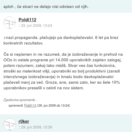
sploh , če stvari ne delajo nisi odvisen od njih.
Poldi112
::
29. jun 2009, 13:24
>nazi propaganda. plačujejo pa davkoplačevalci. 6 let pa brez
konkretnih rezultatov.
Če si nepismen in ne razumeš, da je izobraževanje in prehod na
OOo in ostale programe pri 14.000 uporabnikih zajeten zalogaj,
potem razumem, zakaj tako misliš. Stvar ves čas funkcionira,
stroški so malenkost višji, uporabniki so bolj produktivni (zaradi
intenzivnega izobraževanja) in kmalu bodo davkoplačevalci
plačevali manj za več. Groza, ane, samo zato, ker so šele 10%
uporabnikov preselili v celoti na nov sistem.
Zgodovina sprememb…
spremenil:
Poldi112
(
29. jun 2009 ob 13:24
)
r0ker
::
29. jun 2009, 13:39