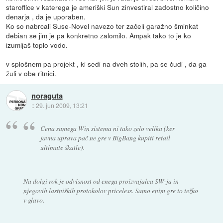
staroffice v katerega je ameriški Sun zinvestiral zadostno količino
denarja , da je uporaben.
Ko so nabrcali Suse-Novel navezo ter začeli garažno šminkat
debian se jim je pa konkretno zalomilo. Ampak tako to je ko
izumljaš toplo vodo.
v splošnem pa projekt , ki sedi na dveh stolih, pa se čudi , da ga
žuli v obe ritnici.
noraguta
::
29. jun 2009, 13:21
Cena samega Win sistema ni tako zelo velika (ker
javna uprava pač ne gre v BigBang kupiti retail
ultimate škatle).
Na dolgi rok je odvisnost od enega proizvajalca SW-ja in
njegovih lastniških protokolov priceless. Samo enim gre to težko
v glavo.