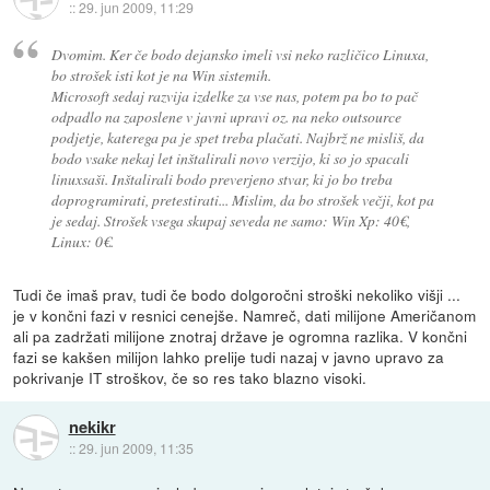
::
29. jun 2009, 11:29
Dvomim. Ker če bodo dejansko imeli vsi neko različico Linuxa,
bo strošek isti kot je na Win sistemih.
Microsoft sedaj razvija izdelke za vse nas, potem pa bo to pač
odpadlo na zaposlene v javni upravi oz. na neko outsource
podjetje, katerega pa je spet treba plačati. Najbrž ne misliš, da
bodo vsake nekaj let inštalirali novo verzijo, ki so jo spacali
linuxsaši. Inštalirali bodo preverjeno stvar, ki jo bo treba
doprogramirati, pretestirati... Mislim, da bo strošek večji, kot pa
je sedaj. Strošek vsega skupaj seveda ne samo: Win Xp: 40€,
Linux: 0€.
Tudi če imaš prav, tudi če bodo dolgoročni stroški nekoliko višji ...
je v končni fazi v resnici cenejše. Namreč, dati milijone Američanom
ali pa zadržati milijone znotraj države je ogromna razlika. V končni
fazi se kakšen milijon lahko prelije tudi nazaj v javno upravo za
pokrivanje IT stroškov, če so res tako blazno visoki.
nekikr
::
29. jun 2009, 11:35