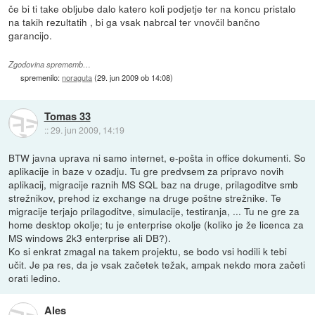
če bi ti take obljube dalo katero koli podjetje ter na koncu pristalo
na takih rezultatih , bi ga vsak nabrcal ter vnovčil bančno
garancijo.
Zgodovina sprememb…
spremenilo:
noraguta
(
29. jun 2009 ob 14:08
)
Tomas 33
::
29. jun 2009, 14:19
BTW javna uprava ni samo internet, e-pošta in office dokumenti. So
aplikacije in baze v ozadju. Tu gre predvsem za pripravo novih
aplikacij, migracije raznih MS SQL baz na druge, prilagoditve smb
strežnikov, prehod iz exchange na druge poštne strežnike. Te
migracije terjajo prilagoditve, simulacije, testiranja, ... Tu ne gre za
home desktop okolje; tu je enterprise okolje (koliko je že licenca za
MS windows 2k3 enterprise ali DB?).
Ko si enkrat zmagal na takem projektu, se bodo vsi hodili k tebi
učit. Je pa res, da je vsak začetek težak, ampak nekdo mora začeti
orati ledino.
Ales