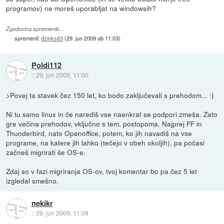
programov) ne moreš uporabljat na windowsih?
Zgodovina sprememb…
spremenil:
dzinks63
(
29. jun 2009 ob 11:03
)
Poldi112
::
29. jun 2009, 11:00
>Povej ta stavek čez 150 let, ko bodo zaključevali s prehodom... :)
Ni tu samo linux in če narediš vse naenkrat se podpori zmeša. Zato
gre večina prehodov, vključno s tem, postopoma. Najprej FF in
Thunderbird, nato Openoffice, potem, ko jih navadiš na vse
programe, na katere jih lahko (tečejo v obeh okoljih), pa počasi
začneš migrirati še OS-e.
Zdaj so v fazi migriranja OS-ov, tvoj komentar bo pa čez 5 let
izgledal smešno.
nekikr
::
29. jun 2009, 11:08