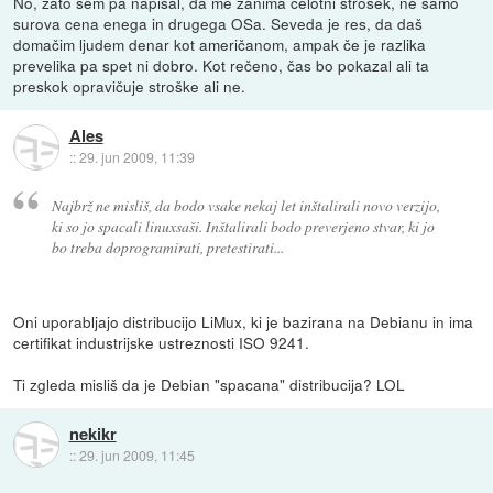
No, zato sem pa napisal, da me zanima celotni strošek, ne samo
surova cena enega in drugega OSa. Seveda je res, da daš
domačim ljudem denar kot američanom, ampak če je razlika
prevelika pa spet ni dobro. Kot rečeno, čas bo pokazal ali ta
preskok opravičuje stroške ali ne.
Ales
::
29. jun 2009, 11:39
Najbrž ne misliš, da bodo vsake nekaj let inštalirali novo verzijo,
ki so jo spacali linuxsaši. Inštalirali bodo preverjeno stvar, ki jo
bo treba doprogramirati, pretestirati...
Oni uporabljajo distribucijo LiMux, ki je bazirana na Debianu in ima
certifikat industrijske ustreznosti ISO 9241.
Ti zgleda misliš da je Debian "spacana" distribucija? LOL
nekikr
::
29. jun 2009, 11:45