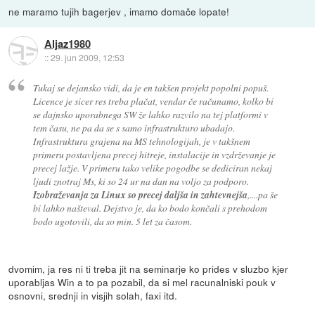
ne maramo tujih bagerjev , imamo domače lopate!
Aljaz1980
::
29. jun 2009, 12:53
Tukaj se dejansko vidi, da je en takšen projekt popolni popuš.
Licence je sicer res treba plačat, vendar če računamo, kolko bi
se dajnsko uporabnega SW že lahko razvilo na tej platformi v
tem času, ne pa da se s samo infrastrukturo ubadajo.
Infrastruktura grajena na MS tehnologijah, je v takšnem
primeru postavljena precej hitreje, instalacije in vzdrževanje je
precej lažje. V primeru tako velike pogodbe se dediciran nekaj
ljudi znotraj Ms, ki so 24 ur na dan na voljo za podporo.
Izobraževanja za Linux so precej daljša in zahtevnejša
,....pa še
bi lahko našteval. Dejstvo je, da ko bodo končali s prehodom
bodo ugotovili, da so min. 5 let za časom.
dvomim, ja res ni ti treba jit na seminarje ko prides v sluzbo kjer
uporabljas Win a to pa pozabil, da si mel racunalniski pouk v
osnovni, srednji in visjih solah, faxi itd.