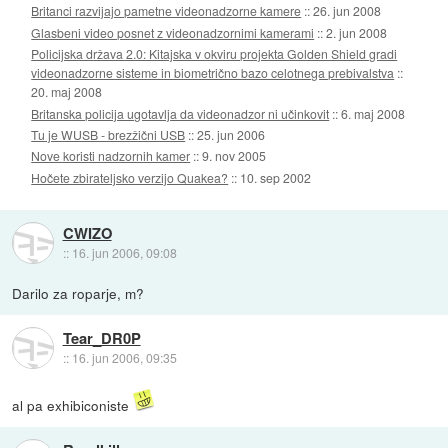
Britanci razvijajo pametne videonadzorne kamere
::
26. jun 2008
Glasbeni video posnet z videonadzornimi kamerami
::
2. jun 2008
Policijska država 2.0: Kitajska v okviru projekta Golden Shield gradi
videonadzorne sisteme in biometrično bazo celotnega prebivalstva
::
20. maj 2008
Britanska policija ugotavlja da videonadzor ni učinkovit
::
6. maj 2008
Tu je WUSB - brezžični USB
::
25. jun 2006
Nove koristi nadzornih kamer
::
9. nov 2005
Hočete zbirateljsko verzijo Quakea?
::
10. sep 2002
CWIZO
::
16. jun 2006, 09:08
Darilo za roparje, m?
Tear_DR0P
::
16. jun 2006, 09:35
al pa exhibiconiste