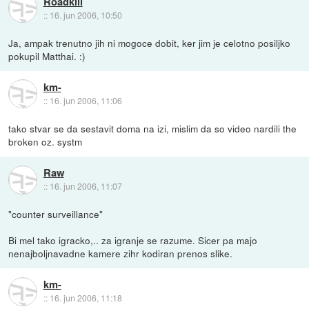
Roadkill
::
16. jun 2006, 10:50
Ja, ampak trenutno jih ni mogoce dobit, ker jim je celotno posiljko
pokupil Matthai. :)
km-
::
16. jun 2006, 11:06
tako stvar se da sestavit doma na izi, mislim da so video nardili the
broken oz. systm
Raw
::
16. jun 2006, 11:07
"counter surveillance"
Bi mel tako igracko,.. za igranje se razume. Sicer pa majo
nenajboljnavadne kamere zihr kodiran prenos slike.
km-
::
16. jun 2006, 11:18