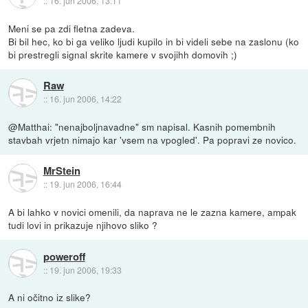
::
16. jun 2006, 13:11
Meni se pa zdi fletna zadeva.
Bi bil hec, ko bi ga veliko ljudi kupilo in bi videli sebe na zaslonu (ko
bi prestregli signal skrite kamere v svojihh domovih ;)
Raw
::
16. jun 2006, 14:22
@Matthai: "nenajboljnavadne" sm napisal. Kasnih pomembnih
stavbah vrjetn nimajo kar 'vsem na vpogled'. Pa popravi ze novico.
MrStein
::
19. jun 2006, 16:44
A bi lahko v novici omenili, da naprava ne le zazna kamere, ampak
tudi lovi in prikazuje njihovo sliko ?
poweroff
::
19. jun 2006, 19:33
A ni očitno iz slike?