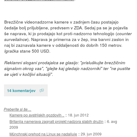
Brezžične videonadzorne kamere v zadnjem času postajajo
čedalje bolj priljubljene, predvsem v ZDA. Sedaj pa se je pojavila
še naprava, ki jo prodajajo kot proti-nadzorno tehnologijo (
counter
). Naprava je primerna za v žep, ima barvni zaslon in
surveilalnce
naj bi zaznavala kamere v oddaljenosti do dobrih 150 metrov.
stane 500 USD.
Igračka
Reklamni slogani prodajalca se glasijo: "prisluškujte brezžičnim
signalom okrog vas", "glejte kaj gledajo nadzorniki" ter "ne pustite
se ujeti v kočljivi situaciji".
14 komentarjev
Preberite si še…
Kamere po avstrijskih gozdovih ..
::
18. jun 2012
Britanija namerava zagnati projekt nadzora slabih družin
::
6. avg
2009
Münchnski prehod na Linux se nadaljuje
::
29. jun 2009