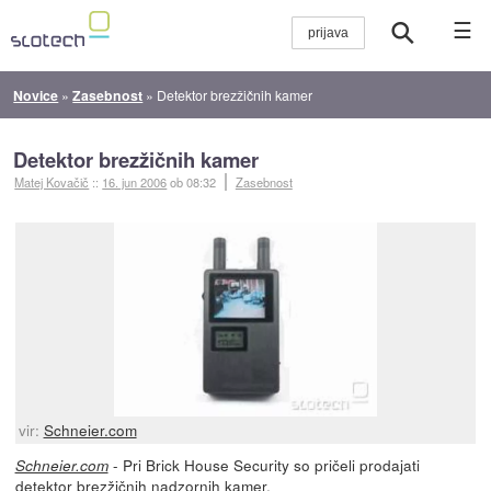
☰
Novice
»
Zasebnost
»
Detektor brezžičnih kamer
Detektor brezžičnih kamer
Matej Kovačič
::
16. jun 2006
ob 08:32
Zasebnost
vir:
Schneier.com
- Pri Brick House Security so pričeli prodajati
Schneier.com
detektor brezžičnih nadzornih kamer
.