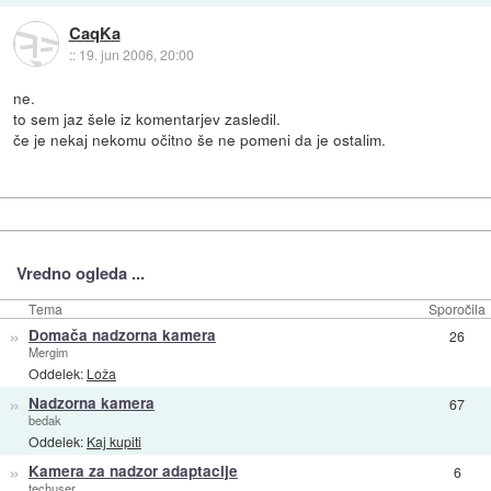
CaqKa
::
19. jun 2006, 20:00
ne.
to sem jaz šele iz komentarjev zasledil.
če je nekaj nekomu očitno še ne pomeni da je ostalim.
Vredno ogleda ...
Tema
Sporočila
»
Domača nadzorna kamera
26
Mergim
Oddelek:
Loža
»
Nadzorna kamera
67
bedak
Oddelek:
Kaj kupiti
»
Kamera za nadzor adaptacije
6
techuser