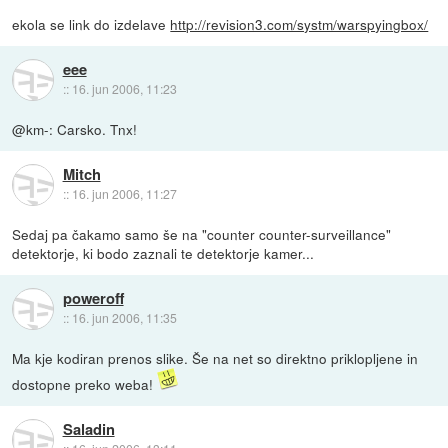
ekola se link do izdelave
http://revision3.com/systm/warspyingbox/
eee
::
16. jun 2006, 11:23
@km-: Carsko. Tnx!
Mitch
::
16. jun 2006, 11:27
Sedaj pa čakamo samo še na "counter counter-surveillance"
detektorje, ki bodo zaznali te detektorje kamer...
poweroff
::
16. jun 2006, 11:35
Ma kje kodiran prenos slike. Še na net so direktno priklopljene in
dostopne preko weba!
Saladin