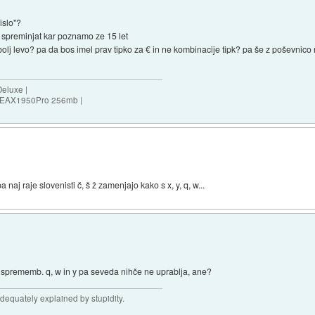
rislo"?
i spreminjat kar poznamo ze 15 let
ko bolj levo? pa da bos imel prav tipko za € in ne kombinacije tipk? pa še z poševnic
eluxe |
 EAX1950Pro 256mb |
naj raje slovenisti č, š ž zamenjajo kako s x, y, q, w...
h sprememb. q, w in y pa seveda nihče ne uprablja, ane?
adequately explained by stupidity.