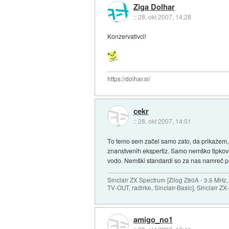
Ziga Dolhar
::
28. okt 2007, 14:28
Konzervativci!
https://dolhar.si/
cekr
::
28. okt 2007, 14:51
To temo sem začel samo zato, da prikažem, ka
znanstvenih ekspertiz. Samo nemško tipkovni
vodo. Nemški standardi so za nas namreč pr
Sinclair ZX Spectrum [Zilog Z80A - 3.5 MHz,
TV-OUT, radirke, Sinclair-Basic], Sinclair Z
amigo_no1