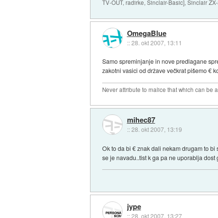
TV-OUT, radirke, Sinclair-Basic], Sinclair Z
OmegaBlue
::
28. okt 2007, 13:11
Samo spreminjanje in nove predlagane spre
zakotni vasici od države večkrat pišemo € ko
Never attribute to malice that which can be 
mihec87
::
28. okt 2007, 13:19
Ok to da bi € znak dali nekam drugam to bi se 
se je navadu..tist k ga pa ne uporablja dost g
jype
::
28. okt 2007, 13:27