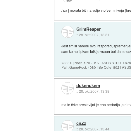
/ pa | morata biti na voljo v prvem nivoju (br
GrimReaper
::
28. okt 2007, 13:31
Jest sm si naredu svoj razpored, spremenje
sam ko ne tipkam tolk je vseen bol da se osv
7600X | Noctua NH-D15 | ASUS STRIX X670E
Palit GameRock 4080 | Be Quiet 802 | ASU
dukenukem
::
28. okt 2007, 13:38
ma te črke prestavljat je ena bedarija ,a nim
cnZz
::
28. okt 2007, 13:44