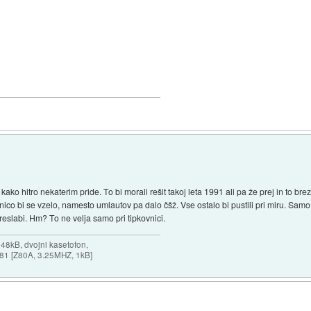
ko hitro nekaterim pride. To bi morali rešit takoj leta 1991 ali pa že prej in to bre
co bi se vzelo, namesto umlautov pa dalo čšž. Vse ostalo bi pustili pri miru. Samo 
eslabi. Hm? To ne velja samo pri tipkovnici.
 48kB, dvojni kasetofon,
X-81 [Z80A, 3.25MHZ, 1kB]