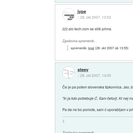
jype
::
28. okt 2007, 13:53
žžž.slo-tech.com se sliši prima.
Zgodovina sprememb…
spremenilo:
jype
(
28. okt 2007 ob 13:55
)
steev
::
28. okt 2007, 14:05
Če je pa potem slovenska tipkovnica. Jao, b
"In ja kdo potrebuje Ć. Sam čefurji. Kr nej 
Pa da ne bo pomote, sam ć uporabljam v pr
:|
Zgodovina sprememb…