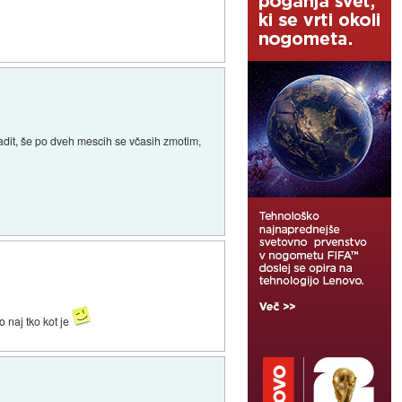
adit, še po dveh mescih se včasih zmotim,
o naj tko kot je