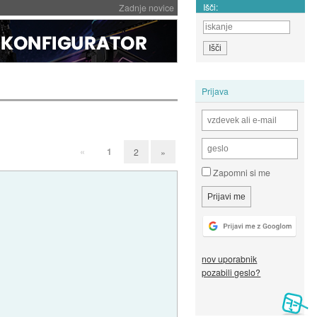
Išči:
Zadnje novice
Prijava
«
1
2
»
Zapomni si me
nov uporabnik
pozabili geslo?