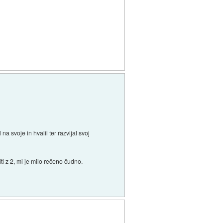
 svoje in hvalil ter razvijal svoj
ti z 2, mi je milo rečeno čudno.