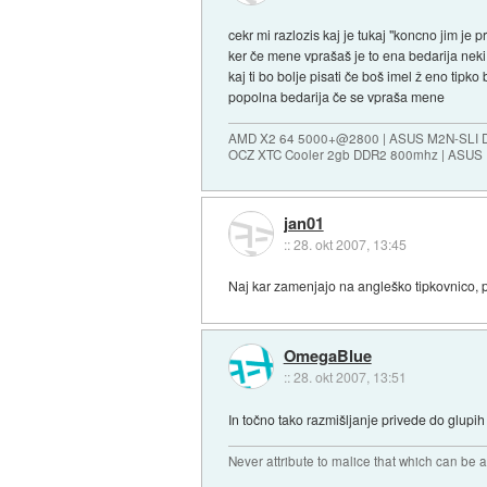
cekr mi razlozis kaj je tukaj "koncno jim je p
ker če mene vprašaš je to ena bedarija nek
kaj ti bo bolje pisati če boš imel ž eno tip
popolna bedarija če se vpraša mene
AMD X2 64 5000+@2800 | ASUS M2N-SLI D
OCZ XTC Cooler 2gb DDR2 800mhz | ASUS
jan01
::
28. okt 2007, 13:45
Naj kar zamenjajo na angleško tipkovnico, pa 
OmegaBlue
::
28. okt 2007, 13:51
In točno tako razmišljanje privede do glupi
Never attribute to malice that which can be 