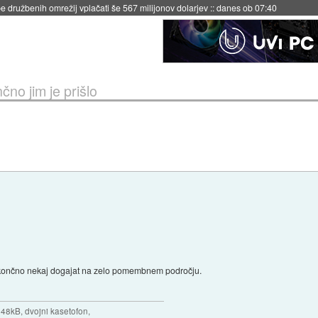
igence doslej
::
včeraj ob 21:37
čno jim je prišlo
lo končno nekaj dogajat na zelo pomembnem področju.
 48kB, dvojni kasetofon,