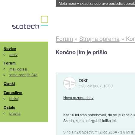
ByteDance trenira največji model umetne intel
Forum
»
Strojna oprema
»
Kon
Novice
Končno jim je prišlo
arhiv
Forum
mali oglasi
teme zadnjih 24h
cekr
Članki
::
28. okt 2007, 13:00
Zaposlitve
Nova razporeditev
brskaj
Ostalo
pravila
Kar 16 let smo potrebovali, da se je zače
Škoda, ker smo izgubili toliko let.
Sinclair ZX Spectrum [Zilog Z80A - 3.5 MHz,