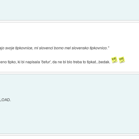
majo svoje tipkovnice, mi slovenci bomo mel slovensko tipkovnico."
eno tipko, ki bi napisala 'čefur', da ne bi blo treba to tipkat...bedak.
a LOAD.