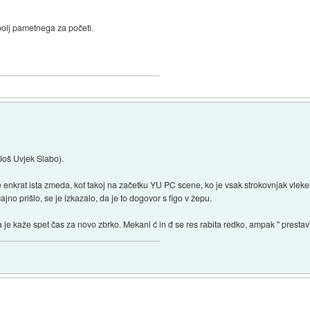
bolj pametnega za početi.
Još Uvjek Slabo).
krat ista zmeda, kot takoj na začetku YU PC scene, ko je vsak strokovnjak vlekel na
no prišlo, se je izkazalo, da je to dogovor s figo v žepu.
a je kaže spet čas za novo zbrko. Mekani ć in đ se res rabita redko, ampak " prestavi