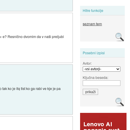
Hitre funkcije
seznam tem
+ e? Resnično dvomim da v naši preljubi
Posebni izpisi
Avtor:
Ključna beseda:
ak ko je itq tist ko ga rabi ve kje je pa