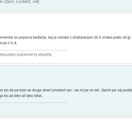
X-81 [Z80A, 3.25MHZ, 1kB]
membe so popolna bedarija. kaj je narobe z dostopanjem do € znaka preko alt gr 
t pa ć in đ.
adequately explained by stupidity.
slo da pa bojo se druge stvari prestavli npr. / se mi pa ne zdi...Sploh pa naj pustijo t
a bo pa tako ali tako iskal..