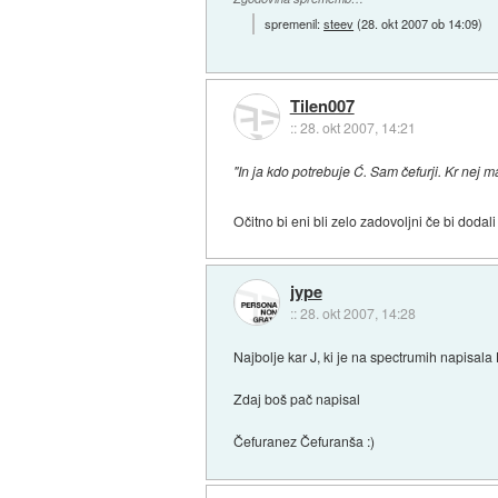
spremenil:
steev
(
28. okt 2007 ob 14:09
)
Tilen007
::
28. okt 2007, 14:21
"In ja kdo potrebuje Ć. Sam čefurji. Kr nej 
Očitno bi eni bli zelo zadovoljni če bi dodali 
jype
::
28. okt 2007, 14:28
Najbolje kar J, ki je na spectrumih napisal
Zdaj boš pač napisal
Čefuranez Čefuranša :)