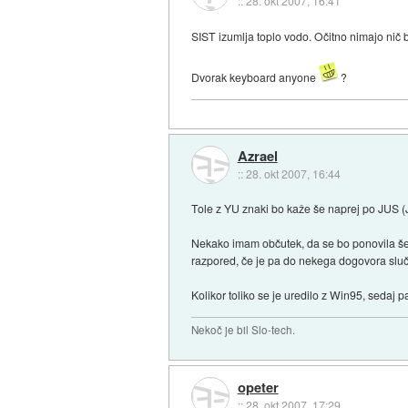
::
28. okt 2007, 16:41
SIST izumlja toplo vodo. Očitno nimajo nič 
Dvorak keyboard anyone
?
Azrael
::
28. okt 2007, 16:44
Tole z YU znaki bo kaže še naprej po JUS (
Nekako imam občutek, da se bo ponovila še en
razpored, če je pa do nekega dogovora slučaj
Kolikor toliko se je uredilo z Win95, sedaj p
Nekoč je bil Slo-tech.
opeter
::
28. okt 2007, 17:29