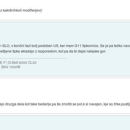
ez kakršnihkoli modifierjev)!
n SLO, v končni fazi bolj podoben US, ker mam G11 tipkovnico. Se je pa težko nav
etljene tipke skladajo z razporedom, kot pa da bi dajal nalepke gor.
-F | G.Skill 6000 CL30
S Strix 1000W
ajo druzga dela kot take bedarije,pa še zmotiš se pol,k si navajen, kje so črke,pustij