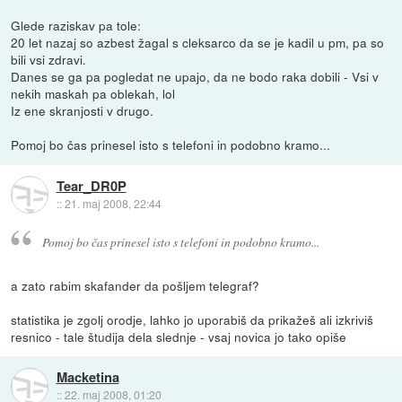
Glede raziskav pa tole:
20 let nazaj so azbest žagal s cleksarco da se je kadil u pm, pa so
bili vsi zdravi.
Danes se ga pa pogledat ne upajo, da ne bodo raka dobili - Vsi v
nekih maskah pa oblekah, lol
Iz ene skranjosti v drugo.
Pomoj bo čas prinesel isto s telefoni in podobno kramo...
Tear_DR0P
::
21. maj 2008, 22:44
Pomoj bo čas prinesel isto s telefoni in podobno kramo...
a zato rabim skafander da pošljem telegraf?
statistika je zgolj orodje, lahko jo uporabiš da prikažeš ali izkriviš
resnico - tale študija dela slednje - vsaj novica jo tako opiše
Macketina
::
22. maj 2008, 01:20