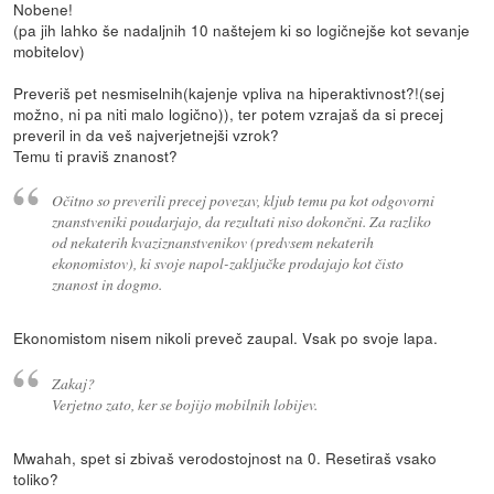
Nobene!
(pa jih lahko še nadaljnih 10 naštejem ki so logičnejše kot sevanje
mobitelov)
Preveriš pet nesmiselnih(kajenje vpliva na hiperaktivnost?!(sej
možno, ni pa niti malo logično)), ter potem vzrajaš da si precej
preveril in da veš najverjetnejši vzrok?
Temu ti praviš znanost?
Očitno so preverili precej povezav, kljub temu pa kot odgovorni
znanstveniki poudarjajo, da rezultati niso dokončni. Za razliko
od nekaterih kvaziznanstvenikov (predvsem nekaterih
ekonomistov), ki svoje napol-zaključke prodajajo kot čisto
znanost in dogmo.
Ekonomistom nisem nikoli preveč zaupal. Vsak po svoje lapa.
Zakaj?
Verjetno zato, ker se bojijo mobilnih lobijev.
Mwahah, spet si zbivaš verodostojnost na 0. Resetiraš vsako
toliko?