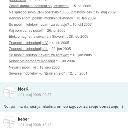
Zaradi napake osemkrat bolj obsevani
::
15. okt 2009
Na splet bo svojo DNK postavilo 13.000 prostovoljcev
::
19. maj 2009
Končno enotni polnilci mobilnih telefonov
::
18. feb 2009
So mobilni telefoni nevarni za zdravje?
::
10. okt 2007
Kaj bom danes počel?
::
26. jul 2005
Elektromagnetna sevanja v Sloveniji
::
28. feb 2005
Znanost in tehnologija IV.
::
4. feb 2005
Znanost in tehnologija III.
::
22. jan 2005
So mobilni telefoni nevarni za zdravje?
::
13. jan 2005
Konec Motherboard Monitorja
::
8. jul 2004
Nevarni mobilniki
::
18. sep 2003
Sevanje mobitelov --> "Brain shield"
::
12. jun 2001
NorK
::
21. maj 2008, 09:37
No, pa ima današnja mladina en lep izgovor za svoje obnašanje. :)
keber
::
21. maj 2008, 13:42