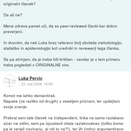
originalni članek?
Da ali ne?
Mene zdrava pamet uči, da so peer-reviewed članki kar dobro
preverjeni.
In dvomim, da nek Luka brez referenc bolj obvlada metodologijo,
statistiko in epidemologijo kot uredniki in reviewerji tega članka.
Se pa strinjam, da je treba biti kritičen - vendar je v tem primeru
treba pogledati v ORIGINALNE vire.
Luka Percic
::
23. maj 2008, 16:09
Komot me lahko demantiraš.
Napake (za razliko od drugih) z veseljem priznam, ter updejtam
svoje znanje.
Prebral sem tale članek na Independent, linka na samo raziskavo
sicer ne vidim, sem pa izpostavil citate raziskovalcev (toliko bomo
pa le verjeli novinarju, al niti to ne?!), ter jih (imho) argumentirano