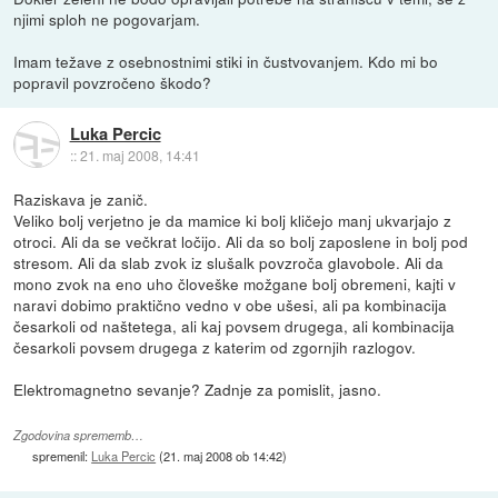
njimi sploh ne pogovarjam.
Imam težave z osebnostnimi stiki in čustvovanjem. Kdo mi bo
popravil povzročeno škodo?
Luka Percic
::
21. maj 2008, 14:41
Raziskava je zanič.
Veliko bolj verjetno je da mamice ki bolj kličejo manj ukvarjajo z
otroci. Ali da se večkrat ločijo. Ali da so bolj zaposlene in bolj pod
stresom. Ali da slab zvok iz slušalk povzroča glavobole. Ali da
mono zvok na eno uho človeške možgane bolj obremeni, kajti v
naravi dobimo praktično vedno v obe ušesi, ali pa kombinacija
česarkoli od naštetega, ali kaj povsem drugega, ali kombinacija
česarkoli povsem drugega z katerim od zgornjih razlogov.
Elektromagnetno sevanje? Zadnje za pomislit, jasno.
Zgodovina sprememb…
spremenil:
Luka Percic
(
21. maj 2008 ob 14:42
)