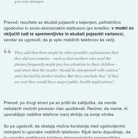
got even stronger.
Prevod: rezultate so skušali pojasniti s kajenjem, psihiatrično
zgodovino in socio-ekomonskim stattusom (po kmečko:
v model so
),
vključili tudi te spremenljivke in skušali pojasniti varianco
vendar so ugotovili, da je vpliv mobilnih telefonov še večji.
They add that there might be other possible explanations that
they did not examine – such as that mothers who used the
phones frequently might pay less attention to their children –
and stress that the results "should be interpreted with caution"
and checked by further studies. But they conclude that "if they
are real they would have major public health implications".
Prevod: po drugi strani pa so prišli do zaključka, da morda
nekaterih možnih povezav niso upoštevali. Recimo: da mame, ki
uporabljajo mobilne telefone manj skrbijo za svoje otroke.
So pa ugotovili, da obstaja močna korelacija med ugotovljenimi
motnjami in uporabo mobilnih telefonov. Kljub temu dopuščajo, da
je uporaba mobilnega telefona intervenirajoča spremenljivka.