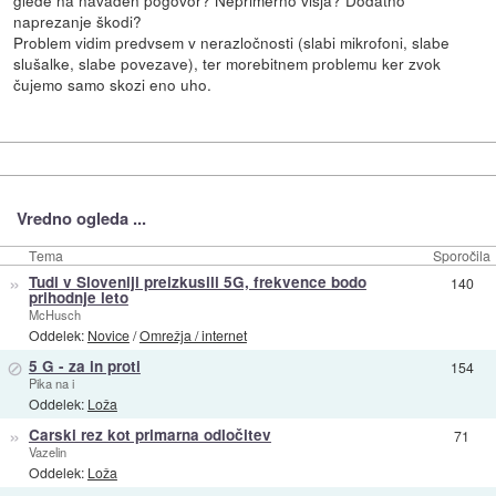
naprezanje škodi?
Problem vidim predvsem v nerazločnosti (slabi mikrofoni, slabe
slušalke, slabe povezave), ter morebitnem problemu ker zvok
čujemo samo skozi eno uho.
Vredno ogleda ...
Tema
Sporočila
»
Tudi v Sloveniji preizkusili 5G, frekvence bodo
140
prihodnje leto
McHusch
Oddelek:
Novice
/
Omrežja / internet
⊘
5 G - za in proti
154
Pika na i
Oddelek:
Loža
»
Carski rez kot primarna odločitev
71
Vazelin
Oddelek:
Loža