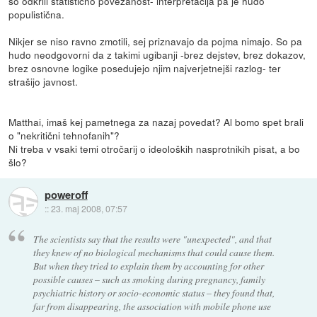
so odkrili statistično povezanost- interpretacija pa je hudo
populistična.
Nikjer se niso ravno zmotili, sej priznavajo da pojma nimajo. So pa
hudo neodgovorni da z takimi ugibanji -brez dejstev, brez dokazov,
brez osnovne logike posedujejo njim najverjetnejši razlog- ter
strašijo javnost.
Matthai, imaš kej pametnega za nazaj povedat? Al bomo spet brali
o "nekritični tehnofanih"?
Ni treba v vsaki temi otročarij o ideoloških nasprotnikih pisat, a bo
šlo?
poweroff
::
23. maj 2008, 07:57
The scientists say that the results were "unexpected", and that
they knew of no biological mechanisms that could cause them.
But when they tried to explain them by accounting for other
possible causes – such as smoking during pregnancy, family
psychiatric history or socio-economic status – they found that,
far from disappearing, the association with mobile phone use