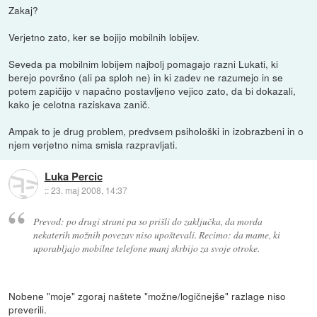
Zakaj?
Verjetno zato, ker se bojijo mobilnih lobijev.
Seveda pa mobilnim lobijem najbolj pomagajo razni Lukati, ki
berejo površno (ali pa sploh ne) in ki zadev ne razumejo in se
potem zapičijo v napačno postavljeno vejico zato, da bi dokazali,
kako je celotna raziskava zanič.
Ampak to je drug problem, predvsem psihološki in izobrazbeni in o
njem verjetno nima smisla razpravljati.
Luka Percic
::
23. maj 2008, 14:37
Prevod: po drugi strani pa so prišli do zaključka, da morda
nekaterih možnih povezav niso upoštevali. Recimo: da mame, ki
uporabljajo mobilne telefone manj skrbijo za svoje otroke.
Nobene "moje" zgoraj naštete "možne/logičnejše" razlage niso
preverili.