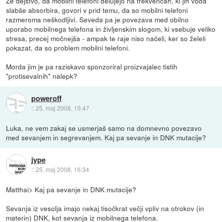
Že dejstvo, da mobilni telefoni delujejo na frekvencah, ki jih voda
slabše absorbira, govori v prid temu, da so mobilni telefoni
razmeroma neškodljivi. Seveda pa je povezava med obilno
uporabo mobilnega telefona in življenskim slogom, ki vsebuje veliko
stresa, precej močnejša - ampak te raje niso načeli, ker so želeli
pokazat, da so problem mobilni telefoni.
Morda jim je pa raziskavo sponzoriral proizvajalec tistih
"protisevalnih" nalepk?
poweroff
::
25. maj 2008, 15:47
Luka, ne vem zakaj se usmerjaš samo na domnevno povezavo
med sevanjem in segrevanjem. Kaj pa sevanje in DNK mutacije?
jype
::
25. maj 2008, 16:34
Matthai> Kaj pa sevanje in DNK mutacije?
Sevanja iz vesolja imajo nekaj tisočkrat večji vpliv na otrokov (in
materin) DNK, kot sevanja iz mobilnega telefona.