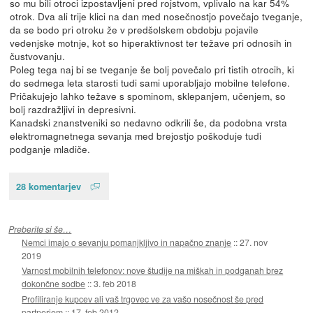
so mu bili otroci izpostavljeni pred rojstvom, vplivalo na kar 54%
otrok. Dva ali trije klici na dan med nosečnostjo povečajo tveganje,
da se bodo pri otroku že v predšolskem obdobju pojavile
vedenjske motnje, kot so hiperaktivnost ter težave pri odnosih in
čustvovanju.
Poleg tega naj bi se tveganje še bolj povečalo pri tistih otrocih, ki
do sedmega leta starosti tudi sami uporabljajo mobilne telefone.
Pričakujejo lahko težave s spominom, sklepanjem, učenjem, so
bolj razdražljivi in depresivni.
Kanadski znanstveniki so nedavno odkrili še, da podobna vrsta
elektromagnetnega sevanja med brejostjo poškoduje tudi
podganje mladiče.
28 komentarjev
Preberite si še…
Nemci imajo o sevanju pomanjkljivo in napačno znanje
::
27. nov
2019
Varnost mobilnih telefonov: nove študije na miškah in podganah brez
dokončne sodbe
::
3. feb 2018
Profiliranje kupcev ali vaš trgovec ve za vašo nosečnost še pred
partnerjem
::
17. feb 2012