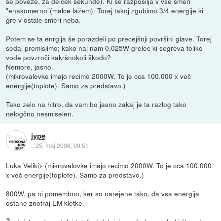
se poveže, za delček sekunde). Ki se razpošilja v vse smeri
"enakomerno"(malce lažem). Torej takoj zgubimo 3/4 energije ki
gre v ostale smeri neba.
Potem se ta enrgija še porazdeli po precejšnji površini glave. Torej
sedaj premislimo; kako naj nam 0,025W grelec ki segreva toliko
vode povzroči kakršnokoli škodo?
Nemore, jasno.
(mikrovalovke imajo recimo 2000W. To je cca 100.000 x več
energije(toplote). Samo za predstavo.)
Tako zelo na hitro, da vam bo jasno zakaj je ta razlog tako
nelogčno nesmiselen.
jype
::
25. maj 2008, 09:51
Luka Veliki> (mikrovalovke imajo recimo 2000W. To je cca 100.000
x več energije(toplote). Samo za predstavo.)
800W, pa ni pomembno, ker so narejene tako, da vsa energija
ostane znotraj EM kletke.