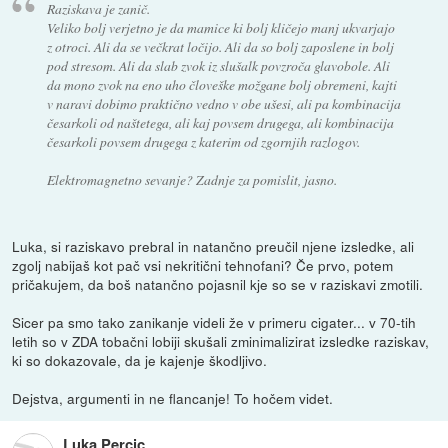
Raziskava je zanič.
Veliko bolj verjetno je da mamice ki bolj kličejo manj ukvarjajo
z otroci. Ali da se večkrat ločijo. Ali da so bolj zaposlene in bolj
pod stresom. Ali da slab zvok iz slušalk povzroča glavobole. Ali
da mono zvok na eno uho človeške možgane bolj obremeni, kajti
v naravi dobimo praktično vedno v obe ušesi, ali pa kombinacija
česarkoli od naštetega, ali kaj povsem drugega, ali kombinacija
česarkoli povsem drugega z katerim od zgornjih razlogov.
Elektromagnetno sevanje? Zadnje za pomislit, jasno.
Luka, si raziskavo prebral in natančno preučil njene izsledke, ali
zgolj nabijaš kot pač vsi nekritični tehnofani? Če prvo, potem
pričakujem, da boš natančno pojasnil kje so se v raziskavi zmotili.
Sicer pa smo tako zanikanje videli že v primeru cigater... v 70-tih
letih so v ZDA tobačni lobiji skušali zminimalizirat izsledke raziskav,
ki so dokazovale, da je kajenje škodljivo.
Dejstva, argumenti in ne flancanje! To hočem videt.
Luka Percic