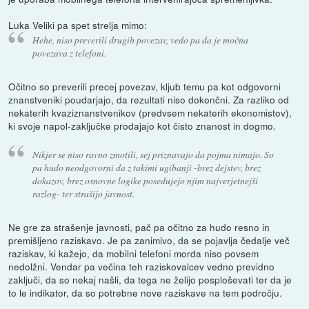
Luka Veliki pa spet strelja mimo:
Hehe, niso preverili drugih povezav, vedo pa da je močna
povezava z telefoni.
Očitno so preverili precej povezav, kljub temu pa kot odgovorni
znanstveniki poudarjajo, da rezultati niso dokončni. Za razliko od
nekaterih kvaziznanstvenikov (predvsem nekaterih ekonomistov),
ki svoje napol-zaključke prodajajo kot čisto znanost in dogmo.
Nikjer se niso ravno zmotili, sej priznavajo da pojma nimajo. So
pa hudo neodgovorni da z takimi ugibanji -brez dejstev, brez
dokazov, brez osnovne logike posedujejo njim najverjetnejši
razlog- ter strašijo javnost.
Ne gre za strašenje javnosti, pač pa očitno za hudo resno in
premišljeno raziskavo. Je pa zanimivo, da se pojavlja čedalje več
raziskav, ki kažejo, da mobilni telefoni morda niso povsem
nedolžni. Vendar pa večina teh raziskovalcev vedno previdno
zaključi, da so nekaj našli, da tega ne želijo posploševati ter da je
to le indikator, da so potrebne nove raziskave na tem področju.