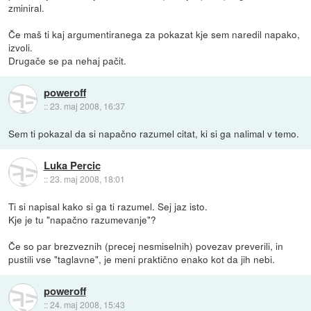
zminiral.
Če maš ti kaj argumentiranega za pokazat kje sem naredil napako,
izvoli.
Drugače se pa nehaj pačit.
poweroff
::
23. maj 2008, 16:37
Sem ti pokazal da si napačno razumel citat, ki si ga nalimal v temo.
Luka Percic
::
23. maj 2008, 18:01
Ti si napisal kako si ga ti razumel. Sej jaz isto.
Kje je tu "napačno razumevanje"?
Če so par brezveznih (precej nesmiselnih) povezav preverili, in
pustili vse "taglavne", je meni praktično enako kot da jih nebi.
poweroff
::
24. maj 2008, 15:43