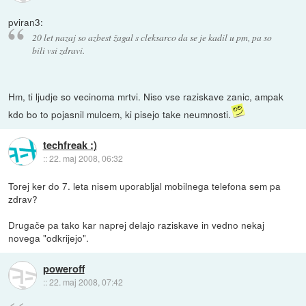
pviran3:
20 let nazaj so azbest žagal s cleksarco da se je kadil u pm, pa so
bili vsi zdravi.
Hm, ti ljudje so vecinoma mrtvi. Niso vse raziskave zanic, ampak
kdo bo to pojasnil mulcem, ki pisejo take neumnosti.
techfreak :)
::
22. maj 2008, 06:32
Torej ker do 7. leta nisem uporabljal mobilnega telefona sem pa
zdrav?
Drugače pa tako kar naprej delajo raziskave in vedno nekaj
novega "odkrijejo".
poweroff
::
22. maj 2008, 07:42