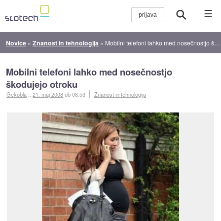
☰
Novice
»
Znanost in tehnologija
»
Mobilni telefoni lahko med nosečnostjo škodujejo otroku
Mobilni telefoni lahko med nosečnostjo
škodujejo otroku
Gekobla
::
21. maj 2008
ob 08:53
Znanost in tehnologija