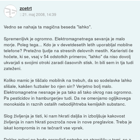
zcetrt
::
21. maj 2008, 14:39
Vedno se nahaja ta magična beseda "lahko".
Spremenljivk je ogromno. Elektromagnetnega sevanja je malo
morje. Poleg tega... Kdo je v devetdesetih letih uporabljal mobilne
telefone? Pretežno ljudje na stresnih delovnih mestih. Karieristi če
hočete, ki se, vsaj v 54 odstotkih primerov, "lahko" da niso dovolj
ukvarjali s svojimi otroki zaradi časovnih stisk. In bili sem in tja tudi
zateženi.
Koliko mamic je tiščalo mobilnik na trebuh, da so sodelavke lahko
slišale, kakšen fuzbaler bo njen sin? Verjetno bolj malo.
Elektromagnetne nesnage je pa tako ali tako okrog nas ogromno.
Pa pesticidov in hamburgerjev tudi. Da ne omenjamo ogljikovega
monoksida in raznih ostalih nebodijihtreba kemijskih substanc.
Slog življenja je tisti, ki nam hkrati daljša in izboljšuje kakovost
življenja in nam hkrati povzroča nove in nove preglavice. Treba je
iskat kompromis in ne tečnarit vse vprek.
Dokler zeleni ne bodo opravljali potrebe na stranišču v temi, se z