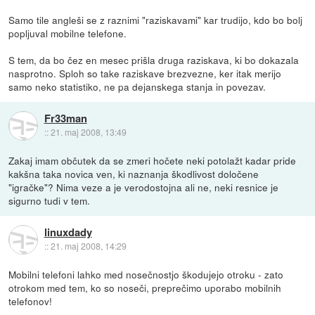
Samo tile angleši se z raznimi "raziskavami" kar trudijo, kdo bo bolj
popljuval mobilne telefone.
S tem, da bo čez en mesec prišla druga raziskava, ki bo dokazala
nasprotno. Sploh so take raziskave brezvezne, ker itak merijo
samo neko statistiko, ne pa dejanskega stanja in povezav.
Fr33man
::
21. maj 2008, 13:49
Zakaj imam občutek da se zmeri hočete neki potolažt kadar pride
kakšna taka novica ven, ki naznanja škodlivost določene
"igračke"? Nima veze a je verodostojna ali ne, neki resnice je
sigurno tudi v tem.
linuxdady
::
21. maj 2008, 14:29
Mobilni telefoni lahko med nosečnostjo škodujejo otroku - zato
otrokom med tem, ko so noseči, preprečimo uporabo mobilnih
telefonov!