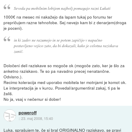
Seveda pa mobilnim lobijem najbolj pomagajo razni Lukati
1000€ na mesec mi nakažejo da lapam tukaj po forumu ter
prepričujem razne tehnofobe. Sej nevejo kam bi z denarjem(droga
je poceni).
in ki zadev ne razumejo in se potem zapičijo v napačno
postavljeno vejico zato, da bi dokazali, kako je celotna raziskava
zanič.
Določeni deli raziskave so mogoče ok (mogoče zato, ker je šlo za
anketno raziskavo. Te so pa navadno precej nenatančne.
Odvisno.).
Recimo koleracija med uporabo mobitela ter motnjami je komot ok.
Le interpretacija je v kurcu. Povedal/argumentiral zakaj, ti pa le
žališ.
No ja, vsaj v nečemur si dober!
poweroff
::
23. maj 2008, 15:40
Luka, sprašujem te, če si bral ORIGINALNO raziskavo, se pravi