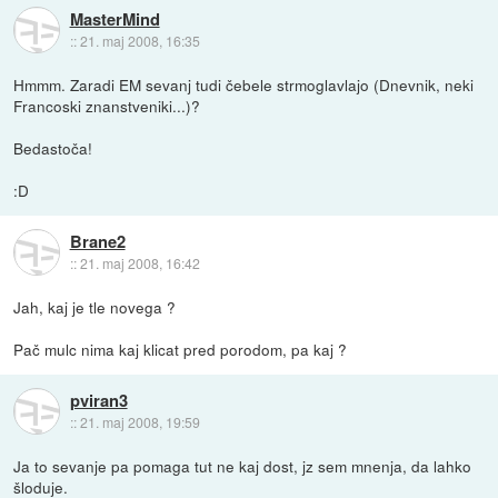
MasterMind
::
21. maj 2008, 16:35
Hmmm. Zaradi EM sevanj tudi čebele strmoglavlajo (Dnevnik, neki
Francoski znanstveniki...)?
Bedastoča!
:D
Brane2
::
21. maj 2008, 16:42
Jah, kaj je tle novega ?
Pač mulc nima kaj klicat pred porodom, pa kaj ?
pviran3
::
21. maj 2008, 19:59
Ja to sevanje pa pomaga tut ne kaj dost, jz sem mnenja, da lahko
šloduje.