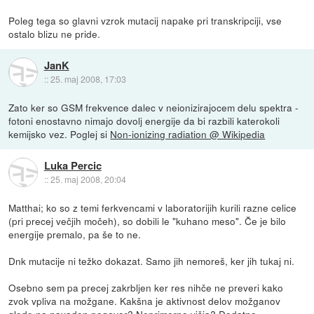
Poleg tega so glavni vzrok mutacij napake pri transkripciji, vse
ostalo blizu ne pride.
JanK
::
25. maj 2008, 17:03
Zato ker so GSM frekvence dalec v neionizirajocem delu spektra -
fotoni enostavno nimajo dovolj energije da bi razbili katerokoli
kemijsko vez. Poglej si
Non-ionizing radiation @ Wikipedia
Luka Percic
::
25. maj 2008, 20:04
Matthai; ko so z temi ferkvencami v laboratorijih kurili razne celice
(pri precej večjih močeh), so dobili le "kuhano meso". Če je bilo
energije premalo, pa še to ne.
Dnk mutacije ni težko dokazat. Samo jih nemoreš, ker jih tukaj ni.
Osebno sem pa precej zakrbljen ker res nihče ne preveri kako
zvok vpliva na možgane. Kakšna je aktivnost delov možganov
glede na navaden pogovor? Neprimerno višja? Dodatno