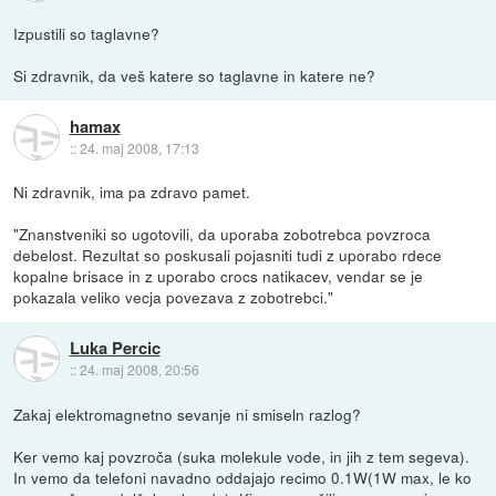
Izpustili so taglavne?
Si zdravnik, da veš katere so taglavne in katere ne?
hamax
::
24. maj 2008, 17:13
Ni zdravnik, ima pa zdravo pamet.
"Znanstveniki so ugotovili, da uporaba zobotrebca povzroca
debelost. Rezultat so poskusali pojasniti tudi z uporabo rdece
kopalne brisace in z uporabo crocs natikacev, vendar se je
pokazala veliko vecja povezava z zobotrebci."
Luka Percic
::
24. maj 2008, 20:56
Zakaj elektromagnetno sevanje ni smiseln razlog?
Ker vemo kaj povzroča (suka molekule vode, in jih z tem segeva).
In vemo da telefoni navadno oddajajo recimo 0.1W(1W max, le ko