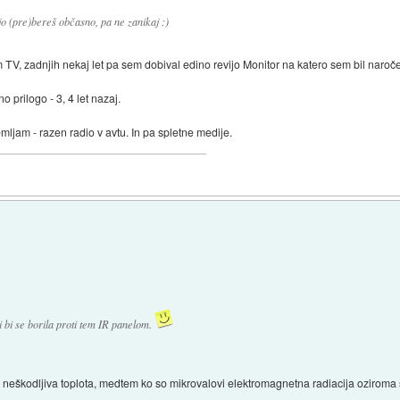
jo (pre)bereš občasno, pa ne zanikaj :)
am TV, zadnjih nekaj let pa sem dobival edino revijo Monitor na katero sem bil naro
prilogo - 3, 4 let nazaj.
ljam - razen radio v avtu. In pa spletne medije.
i bi se borila proti tem IR panelom.
o neškodljiva toplota, medtem ko so mikrovalovi elektromagnetna radiacija oziroma 