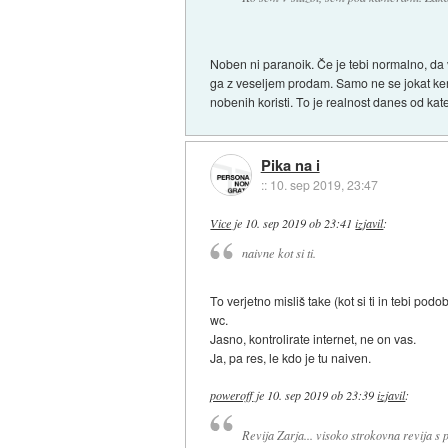
Noben ni paranoik. Če je tebi normalno, da v
ga z veseljem prodam. Samo ne se jokat ker 
nobenih koristi. To je realnost danes od kate
Pika na i
::
10. sep 2019, 23:47
Vice
je
10. sep 2019 ob 23:41
izjavil
:
naivne kot si ti.
To verjetno misliš take (kot si ti in tebi po
wc.
Jasno, kontrolirate internet, ne on vas.
Ja, pa res, le kdo je tu naiven.
poweroff
je
10. sep 2019 ob 23:39
izjavil
:
Revija Zarja... visoko strokovna revija s