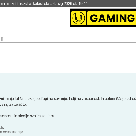
eto za večkratno uporabo
::
4. avg 2026 ob 19:41
ti
i imajo fetiš na okolje, drugi na sevanje, tretji na zasebnost. In potem iščejo odreše
 vsaj za zaščito.
soncem in sledijo svojim sanjam.
ch.
za demokracijo.