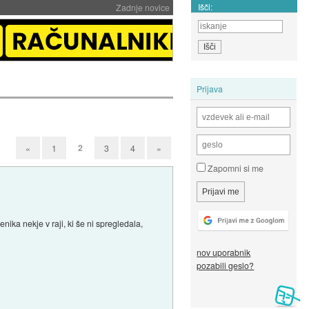
Išči:
Zadnje novice
Prijava
2
«
1
3
4
»
Zapomni si me
nika nekje v raji, ki še ni spregledala,
nov uporabnik
pozabili geslo?