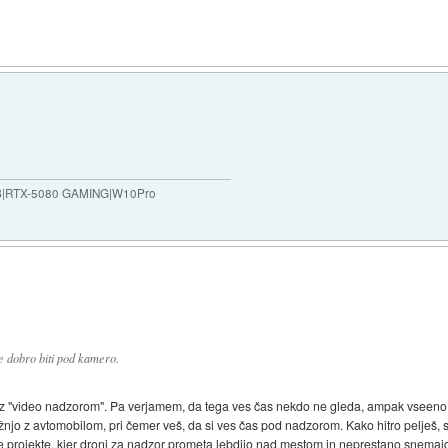
B|RTX-5080 GAMING|W10Pro
 dobro biti pod kamero.
 "video nadzorom". Pa verjamem, da tega ves čas nekdo ne gleda, ampak vseeno je
ožnjo z avtomobilom, pri čemer veš, da si ves čas pod nadzorom. Kako hitro pelješ, s
 projekte, kjer droni za nadzor prometa lebdijo nad mestom in neprestano snemajo