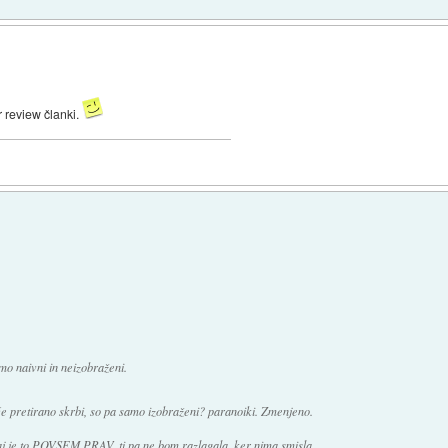
r review članki.
amo naivni in neizobraženi.
če pretirano skrbi, so pa samo izobraženi? paranoiki. Zmenjeno.
j je to POVSEM PRAV, ti pa ne bom razlagala, ker nima smisla.