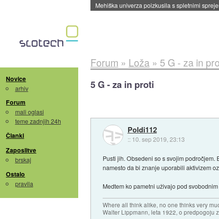
Evropska vesoljska agencija razvija svojo rak
Forum
»
Loža
»
5 G - za in pro
Novice
5 G - za in proti
arhiv
Forum
mali oglasi
teme zadnjih 24h
Poldi112
Članki
::
10. sep 2019, 23:13
Zaposlitve
Pusti jih. Obsedeni so s svojim področjem. En
brskaj
namesto da bi znanje uporabili aktivizem oz.
Ostalo
pravila
Medtem ko pametni uživajo pod svobodnim 
Where all think alike, no one thinks very mu
Walter Lippmann, leta 1922, o predpogoju 