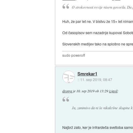
O strokovnosti revije nisem govorila. Da 
Huh, že par let ne. V bistvu že 15+ let nim
Od časopisov sem nazadnje kupoval Sobotno 
Slovenskih medijev tako na splošno ne sprem
sudo poweroff
Smrekar1
::
11. sep 2019, 08:47
dronyx
je
10. sep 2019 ob 13:29
izjavil
:
Ja, zanimivo da ni še nikakršne skupine k
Najbrž zato, ker je infrardeča svetloba sam