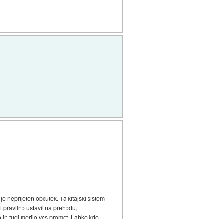
 neprijeten občutek. Ta kitajski sistem
i pravilno ustavil na prehodu,
 in tudi merijo ves promet. Lahko kdo