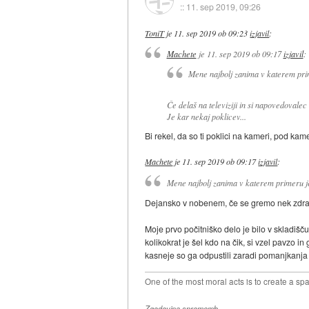
::
11. sep 2019, 09:26
ToniT
je
11. sep 2019 ob 09:23
izjavil
:
Machete
je
11. sep 2019 ob 09:17
izjavil
:
Mene najbolj zanima v katerem pri
Če delaš na televiziji in si napovedovalec a
Je kar nekaj poklicev...
Bi rekel, da so ti poklici na kameri, pod ka
Machete
je
11. sep 2019 ob 09:17
izjavil
:
Mene najbolj zanima v katerem primeru je
Dejansko v nobenem, če se gremo nek zdrav o
Moje prvo počitniško delo je bilo v skladišč
kolikokrat je šel kdo na čik, si vzel pavzo i
kasneje so ga odpustili zaradi pomanjkanja 
One of the most moral acts is to create a sp
Zgodovina sprememb…