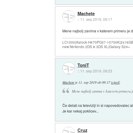
Machete
::
11. sep 2019, 09:17
Mene najbolj zanima v katerem primeru je d
LC1000|Asrock-H470PG|i7-10700K|2x16G
new Nintendo 2DS & 3DS XL|Galaxy S24+
ToniT
::
11. sep 2019, 09:23
Machete
je
11. sep 2019 ob 09:17
izjavil
:
Mene najbolj zanima v katerem primeru je
Če delaš na televiziji in si napovedovalec ali
Je kar nekaj poklicev...
Cruz