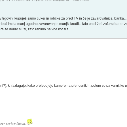
 trgovini kupuješ samo cuker in robčke za pred TV in če je zavarovalnica, banka... 
boš imela manj ugodno zavarovanje, manjši kredit... kdo pa si želi zafurstrirane, z
re se dobro služi, zato rabimo naivne kot si ti.
dobni?), ki razlagajo, kako prelepujejo kamere na prenosnikih, potem so pa varni, ko
 peer review članki.