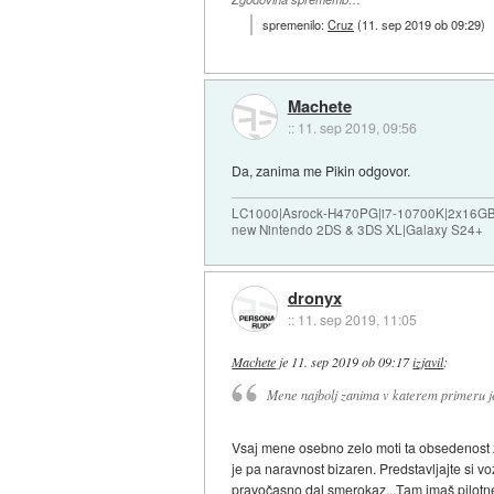
spremenilo:
Cruz
(
11. sep 2019 ob 09:29
)
Machete
::
11. sep 2019, 09:56
Da, zanima me Pikin odgovor.
LC1000|Asrock-H470PG|i7-10700K|2x16G
new Nintendo 2DS & 3DS XL|Galaxy S24+
dronyx
::
11. sep 2019, 11:05
Machete
je
11. sep 2019 ob 09:17
izjavil
:
Mene najbolj zanima v katerem primeru je
Vsaj mene osebno zelo moti ta obsedenost z
je pa naravnost bizaren. Predstavljajte si v
pravočasno dal smerokaz...Tam imaš pilotne