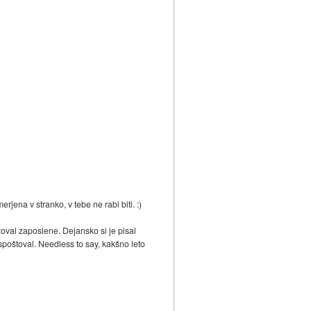
ena v stranko, v tebe ne rabi biti. :)
azoval zaposlene. Dejansko si je pisal
i spoštoval. Needless to say, kakšno leto