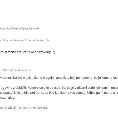
meru je dobro biti pod kamero.
li kaj podobnega. Ali pa si igralec itd...
mero si razlagam kot neko opazovanje. :)
 dobro biti pod kamero.
dnos. Lahko bi rekli, da na blagajni, ampak je bolj pomembno, če je kamera usmerj
u trgovine z oblačili. Kamere so bile povsod, šef pa je v pisarni sedel cel dan in op
n ga opozoril, če je bilo potrebno. Je bilo kar čudno vse skupaj. Nihče ga ni maral al
rezultatov.
ace in which life can move forward.