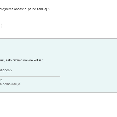
(pre)bereš občasno, pa ne zanikaj :)
0
)
ži, zato rabimo naivne kot si ti.
zasebnost?
ch.
za demokracijo.