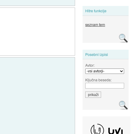
Hitre funkcije
seznam tem
Posebni izpisi
Avtor:
Ključna beseda: