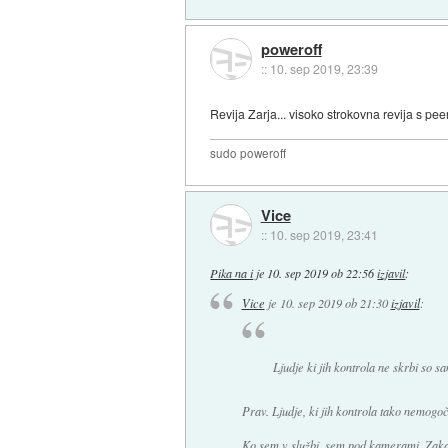
poweroff
::
10. sep 2019, 23:39
Revija Zarja... visoko strokovna revija s pee
sudo poweroff
Vice
::
10. sep 2019, 23:41
Pika na i
je
10. sep 2019 ob 22:56
izjavil
:
Vice
je
10. sep 2019 ob 21:30
izjavil
:
Ljudje ki jih kontrola ne skrbi so s
Prav. Ljudje, ki jih kontrola tako nemogo
Ko sem v službi, sem pod kamerami. Zaka