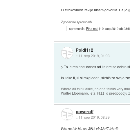
O strokovnosti revije nisem govorila. Da jo 
Zgodovina sprememb…
spremenila:
Pika na i
(
10. sep 2019 ob 23:5
Poldi112
::
11. sep 2019, 01:03
> To je realnost danes od katere se dobro slu
In kako ti, ki si razgledan, skrbiš za svojo 
Where all think alike, no one thinks very mu
Walter Lippmann, leta 1922, o predpogoju 
poweroff
::
11. sep 2019, 08:39
Pika na i
je
10. sep 2019 ob 23:47
izjavil
: