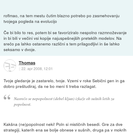
roflmao, na tem mestu čutim blazno potrebo po zasmehovanju
tvojega pogleda na evolucijo
Če bi bilo to res, potem bi se favoriziralo nespolno razmnoževanje
in bi bili v večini vsi kopije najuspešnejših preteklih modelov. Na
srečo pa lahko ostanemo različni s tem prilagodljivi in še lahko
seksamo v dvoje.
Thomas
::
22. apr 2008, 12:01
Tvoje gledanje je zastarelo, tvoje. Vzemi v roke Sebični gen in ga
dobro preštudiraj, da ne bo meni ti treba razlagat.
Nasrečo se nepopolnost (debel kljun) izkaže ob sušnih letih za
popolnost.
Kakšna (ne)popolnost neki! Poln si mističnih besedi. Gre za dve
strategiji, katerih ena se bolje obnese v sušnih, druga pa v mokrih