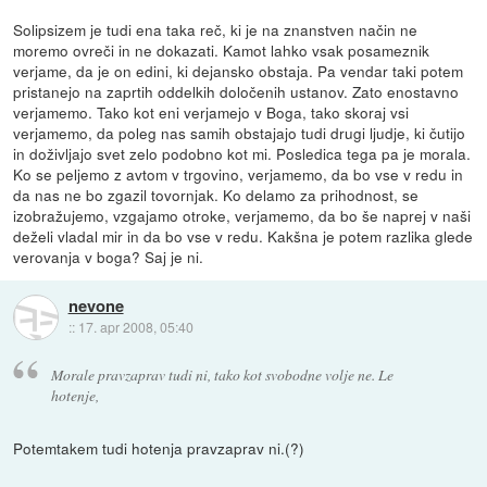
Solipsizem je tudi ena taka reč, ki je na znanstven način ne
moremo ovreči in ne dokazati. Kamot lahko vsak posameznik
verjame, da je on edini, ki dejansko obstaja. Pa vendar taki potem
pristanejo na zaprtih oddelkih določenih ustanov. Zato enostavno
verjamemo. Tako kot eni verjamejo v Boga, tako skoraj vsi
verjamemo, da poleg nas samih obstajajo tudi drugi ljudje, ki čutijo
in doživljajo svet zelo podobno kot mi. Posledica tega pa je morala.
Ko se peljemo z avtom v trgovino, verjamemo, da bo vse v redu in
da nas ne bo zgazil tovornjak. Ko delamo za prihodnost, se
izobražujemo, vzgajamo otroke, verjamemo, da bo še naprej v naši
deželi vladal mir in da bo vse v redu. Kakšna je potem razlika glede
verovanja v boga? Saj je ni.
nevone
::
17. apr 2008, 05:40
Morale pravzaprav tudi ni, tako kot svobodne volje ne. Le
hotenje,
Potemtakem tudi hotenja pravzaprav ni.(?)