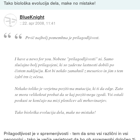
Tako biološka evolucija dela, make no mistake!
BlueKnight
::
22. apr 2008, 11:41
Prvič najbolj pomembna je prilagodljivost.
I have a news for you. Nobene "prilagodljivosti" ni. Samo
slučajno bolj prilagojeni, ki so zadevne lastnosti dobili po
čistem naključju. Kot bi nekdo zamahnil z mesarico in jim s tem
izdrl trn iz očesa.
Nekako toliko je verjetna pozitivna mutacija, ki ti da edge. Zato
se mora velikokrat probat da se kaj pozitivnega zgodi. Vsi ostali
poskusi se končajo na mizi plenilcev ali mrhovinarjev.
Tako biološka evolucija dela, make no mistake!
Prilagodljivost je v spremenjivosti - tem da smo vsi različni in vsi
nepopolni - tako je večja verjetnost da bo ob spremembi določen %