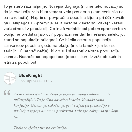
To je staro razmišljanje. Novejša dognaja (niti ne tako nova...) so
da je evolucija zelo hitra vendar zelo postopna (zato evolucija ne
pa revolucija). Naprimer povprečna debelina kljuna pri ščinkavcih
na Galapagosu. Spreminja se iz sezone v sezono. Zakaj? Zaradi
variabilnosti v populaciji. Če imaš variabilnost potem spremembe v
okolju ne predstavljajo ovir populaciji vendar le neravno selekcijo,
kateri se populacija prilagodi. Če bi bila celotna populacija
ščinkavcev popolna glede na okolje (imela tanek kljun ker so
zadnjih 10 let več dežja), bi ob sušni sezoni celotna populacija
izumrla. Nasrečo se nepopolnost (debel kljun) izkaže ob sušnih
letih za popolnost.
BlueKnight
::
22. apr 2008, 11:57
To je naivno gledanje. Genom nima nobenega interesa "biti
prilagodljiv". To je čisto odvečna beseda, ki vnaša samo
konfuzijo. Genom je, kakršen je, geni v njem pa preskočijo v
naslednji genom ali pa ne preskočijo. Odvisno kakšni so in s kom
so.
Tkole se gleda prav na evolucijo!