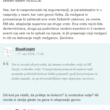
celoten sistem VESOLJE.
Vse, kar bi nasprotovoalo tej argumentaciji, je paradoksalno in v
nasprotju z vsem, kar nam govori fizika. Za možgane in
procesiranje bi zahtevali eno vrsto fizikalnih zakonov, za vreme,
EM sile, eksplozije supernov pa drugo vrsto. Ena vrsta naj bi bila
derterminirana, druga pa podvržena random eventom in ti random
eventi naj celo ne bi vplivali na inpute, ki jih prejemajo moji možgani
in niti na delovanje mojih možganov. Zanimivo.
BlueKnight
::
17. apr 2008, 11:49
Vse to seveda ob privzetku, da imamo svobodno voljo in NE
iluzije svobodne volje. V nasprotnem primeru bi namreč tudi
nastanke psihičnih bolezni lahko pojasnili zgolj kot prirojene in
dedne napake; ne pa kot pridobljene (npr. depresije, nevroze).
Od kod pa misliš, da pridejo te bolezni? Iz svobodne volje? Ali
morda iz okolja glede na gene in ekspresijo genov.