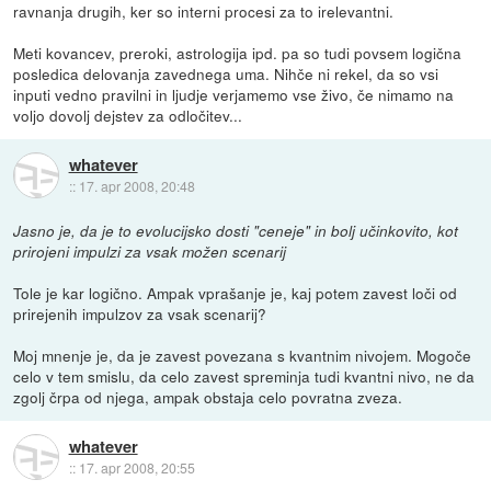
ravnanja drugih, ker so interni procesi za to irelevantni.
Meti kovancev, preroki, astrologija ipd. pa so tudi povsem logična
posledica delovanja zavednega uma. Nihče ni rekel, da so vsi
inputi vedno pravilni in ljudje verjamemo vse živo, če nimamo na
voljo dovolj dejstev za odločitev...
whatever
::
17. apr 2008, 20:48
Jasno je, da je to evolucijsko dosti "ceneje" in bolj učinkovito, kot
prirojeni impulzi za vsak možen scenarij
Tole je kar logično. Ampak vprašanje je, kaj potem zavest loči od
prirejenih impulzov za vsak scenarij?
Moj mnenje je, da je zavest povezana s kvantnim nivojem. Mogoče
celo v tem smislu, da celo zavest spreminja tudi kvantni nivo, ne da
zgolj črpa od njega, ampak obstaja celo povratna zveza.
whatever
::
17. apr 2008, 20:55