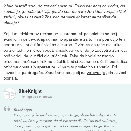
lahko bi trdili celo, da zavesti sploh ni. Edino kar nam da vedet, da
zavest je, je naše doživljanje. Je kdo nemara že videl, vonjal, slišal,
začutil, okusil zavest? Zna kdo nemara dokazat ali zanikat da
obstaja?
Sej, tudi elektronov recimo ne zmoremo, ali pa kakšnih še bolj
eksotičnih delcev. Ampak imamo aparature za to, in s pomočjo teh
aparatur v končni fazi vidimo elektron. Oziroma da teče elektrika
po žici tudi ne moreš vedet, ampak če vidiš, da je zasvetila žarnica,
boš vedel, da je v žici električni tok. Tako da bodisi zaznamo
prisotnost nečesa direktno s čutili, bodisi zaznamo s čutili posledico
oziroma obstajajo aparature, ki nam to posledico ustvarijo. Pri
zavesti je pa drugače. Zanašamo se zgolj na
verovanje
, da zavest
obstaja.
BlueKnight
::
18. apr 2008, 08:46
BlueKnight
V čem je razlika med verovanjem v Boga, ali ne biti solipsist? Bi
rekel, da če si prepričan, da ni vse tvoja fikcija (da nisi solipsist),
da si pripravljen verjeti več, kot če samo veruješ v Boga. Ker če