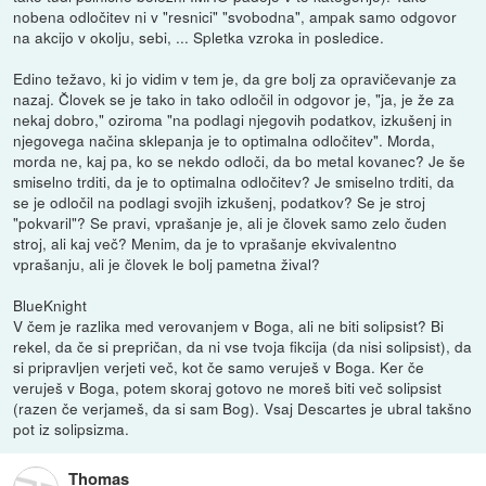
nobena odločitev ni v "resnici" "svobodna", ampak samo odgovor
na akcijo v okolju, sebi, ... Spletka vzroka in posledice.
Edino težavo, ki jo vidim v tem je, da gre bolj za opravičevanje za
nazaj. Človek se je tako in tako odločil in odgovor je, "ja, je že za
nekaj dobro," oziroma "na podlagi njegovih podatkov, izkušenj in
njegovega načina sklepanja je to optimalna odločitev". Morda,
morda ne, kaj pa, ko se nekdo odloči, da bo metal kovanec? Je še
smiselno trditi, da je to optimalna odločitev? Je smiselno trditi, da
se je odločil na podlagi svojih izkušenj, podatkov? Se je stroj
"pokvaril"? Se pravi, vprašanje je, ali je človek samo zelo čuden
stroj, ali kaj več? Menim, da je to vprašanje ekvivalentno
vprašanju, ali je človek le bolj pametna žival?
BlueKnight
V čem je razlika med verovanjem v Boga, ali ne biti solipsist? Bi
rekel, da če si prepričan, da ni vse tvoja fikcija (da nisi solipsist), da
si pripravljen verjeti več, kot če samo veruješ v Boga. Ker če
veruješ v Boga, potem skoraj gotovo ne moreš biti več solipsist
(razen če verjameš, da si sam Bog). Vsaj Descartes je ubral takšno
pot iz solipsizma.
Thomas