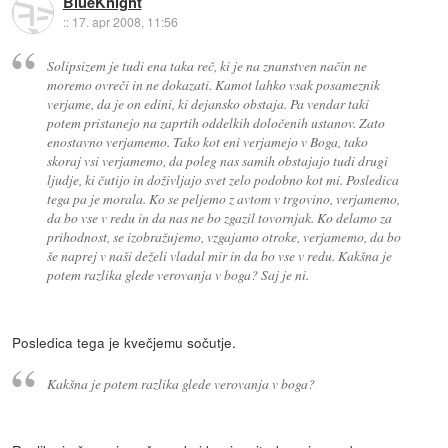
BlueKnight
::
17. apr 2008, 11:56
Solipsizem je tudi ena taka reč, ki je na znanstven način ne
moremo ovreči in ne dokazati. Kamot lahko vsak posameznik
verjame, da je on edini, ki dejansko obstaja. Pa vendar taki
potem pristanejo na zaprtih oddelkih določenih ustanov. Zato
enostavno verjamemo. Tako kot eni verjamejo v Boga, tako
skoraj vsi verjamemo, da poleg nas samih obstajajo tudi drugi
ljudje, ki čutijo in doživljajo svet zelo podobno kot mi. Posledica
tega pa je morala. Ko se peljemo z avtom v trgovino, verjamemo,
da bo vse v redu in da nas ne bo zgazil tovornjak. Ko delamo za
prihodnost, se izobražujemo, vzgajamo otroke, verjamemo, da bo
še naprej v naši deželi vladal mir in da bo vse v redu. Kakšna je
potem razlika glede verovanja v boga? Saj je ni.
Posledica tega je kvečjemu sočutje.
Kakšna je potem razlika glede verovanja v boga?