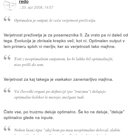
redo
::
20. apr 2008, 14:57
Optimalen je output, ki veča verjetnost preživetja.
Verjetnost preživetja je za posameznika 0. Za vrsto pa ni daleč od
tega. Evolucija je zbrisala krepko več, kot ni. Optimalen output v
tem primeru sploh ni merljiv, ker so verjetnosti tako majhne.
Tisti z neoptimalnim outputom, ko bi lahko bil optimalnejši,
niso prišli do sem.
Verjetnost za kaj takega je vsekakor zanemarljivo majhna.
Vsi človeški organi po definiciji (po "truizmu") delujejo
optimalno kolikor le morejo, možgani tudi.
Čisto vse, po truizmu deluje optimalno. Še ko ne deluje, "deluje"
optimalno glede na inpute.
Noben luxuz tipa "zdej bom pa mau neoptimalno deloval, slabše