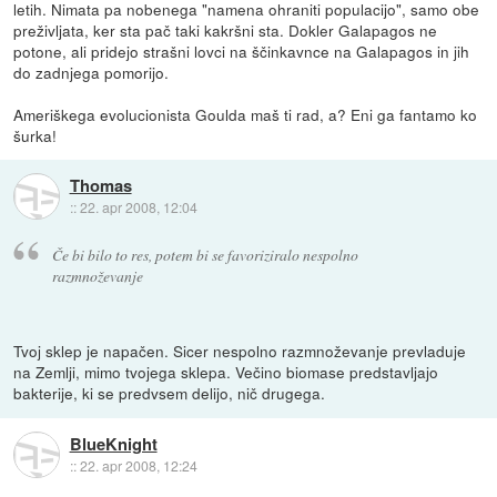
letih. Nimata pa nobenega "namena ohraniti populacijo", samo obe
preživljata, ker sta pač taki kakršni sta. Dokler Galapagos ne
potone, ali pridejo strašni lovci na ščinkavnce na Galapagos in jih
do zadnjega pomorijo.
Ameriškega evolucionista Goulda maš ti rad, a? Eni ga fantamo ko
šurka!
Thomas
::
22. apr 2008, 12:04
Če bi bilo to res, potem bi se favoriziralo nespolno
razmnoževanje
Tvoj sklep je napačen. Sicer nespolno razmnoževanje prevladuje
na Zemlji, mimo tvojega sklepa. Večino biomase predstavljajo
bakterije, ki se predvsem delijo, nič drugega.
BlueKnight
::
22. apr 2008, 12:24