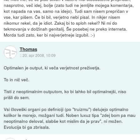
nasprotno, več idej, bolje (zato tudi ne jemljite mojega komentarja,
kot napada na vas, samo na idejo). Tudi sam nisem prepričan v
vse, kar pišem. Če bi bil, verjetno nebi pisal. In nikjer nisem
nikomur rekel, da je idiot. Zakaj bi to sploh rekel? Ni mi do
tekmovanja v dolžinah genitalij. Še posebej ne preko interneta.
Morda tudi zato, ker bi najverjetneje izgubil. :-)
Thomas
::
20. apr 2008, 10:09
Optimalen je output, ki veča verjetnost preživetja.
To in nič več.
Tisti z neoptimalnim outputom, ko bi lahko bil optimalnejši, niso
prišli do sem.
Vsi človeški organi po definiciji (po "truizmu") delujejo optimalno
kolikor le morejo, možgani tudi. Noben luxuz tipa "zdej bom pa mau
neoptimalno deloval, slabše kot mislim da je prav", ni možen.
Evolucija bi ga zbrisala.