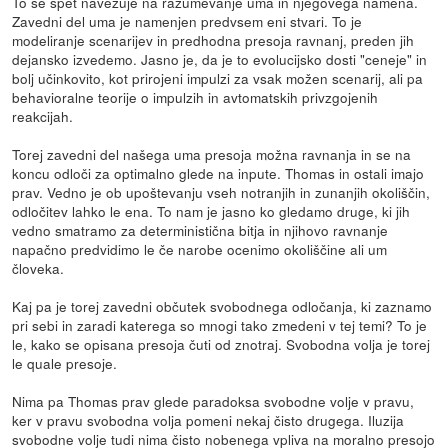
To se spet navezuje na razumevanje uma in njegovega namena.
Zavedni del uma je namenjen predvsem eni stvari. To je
modeliranje scenarijev in predhodna presoja ravnanj, preden jih
dejansko izvedemo. Jasno je, da je to evolucijsko dosti "ceneje" in
bolj učinkovito, kot prirojeni impulzi za vsak možen scenarij, ali pa
behavioralne teorije o impulzih in avtomatskih privzgojenih
reakcijah.
Torej zavedni del našega uma presoja možna ravnanja in se na
koncu odloči za optimalno glede na inpute. Thomas in ostali imajo
prav. Vedno je ob upoštevanju vseh notranjih in zunanjih okoliščin,
odločitev lahko le ena. To nam je jasno ko gledamo druge, ki jih
vedno smatramo za deterministična bitja in njihovo ravnanje
napačno predvidimo le če narobe ocenimo okoliščine ali um
človeka.
Kaj pa je torej zavedni občutek svobodnega odločanja, ki zaznamo
pri sebi in zaradi katerega so mnogi tako zmedeni v tej temi? To je
le, kako se opisana presoja čuti od znotraj. Svobodna volja je torej
le quale presoje.
Nima pa Thomas prav glede paradoksa svobodne volje v pravu,
ker v pravu svobodna volja pomeni nekaj čisto drugega. Iluzija
svobodne volje tudi nima čisto nobenega vpliva na moralno presojo