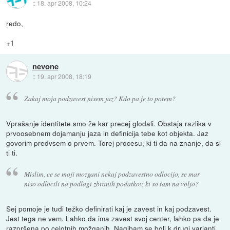
::
18. apr 2008, 10:24
redo,
+1
nevone
::
19. apr 2008, 18:19
Zakaj moja podzavest nisem jaz? Kdo pa je to potem?
Vprašanje identitete smo že kar precej glodali. Obstaja razlika v
prvoosebnem dojamanju jaza in definicija tebe kot objekta. Jaz
govorim predvsem o prvem. Torej procesu, ki ti da na znanje, da si
ti ti.
Mislim, ce se moji mozgani nekaj podzavestno odlocijo, se mar
niso odlocili na podlagi zbranih podatkov, ki so tam na voljo?
Sej pomoje je tudi težko definirati kaj je zavest in kaj podzavest.
Jest tega ne vem. Lahko da ima zavest svoj center, lahko pa da je
razpršena po celotnih možganih. Nagibam se bolj k drugi varianti.