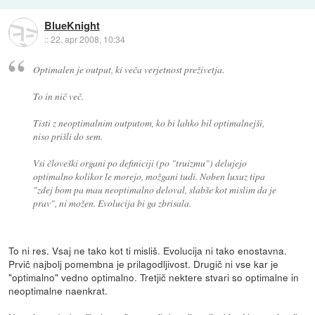
BlueKnight
::
22. apr 2008, 10:34
Optimalen je output, ki veča verjetnost preživetja.
To in nič več.
Tisti z neoptimalnim outputom, ko bi lahko bil optimalnejši,
niso prišli do sem.
Vsi človeški organi po definiciji (po "truizmu") delujejo
optimalno kolikor le morejo, možgani tudi. Noben luxuz tipa
"zdej bom pa mau neoptimalno deloval, slabše kot mislim da je
prav", ni možen. Evolucija bi ga zbrisala.
To ni res. Vsaj ne tako kot ti misliš. Evolucija ni tako enostavna.
Prvič najbolj pomembna je prilagodljivost. Drugič ni vse kar je
"optimalno" vedno optimalno. Tretjič nektere stvari so optimalne in
neoptimalne naenkrat.