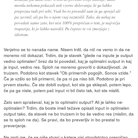
morda nekomu pokazali nek vzorec delovanja, ki ga lahko
prepozna tudi pri sebi. Vsak bo to presodil sam in ga sprejel ali
pa zavrnil, ali pa bo o njem vsaj razmislil. Tako, da nekaj ne
povedati samo zato, ker nisi 100% prepričan o tem, je največja
traparija, ki jo lahko narediš. Pa čeprav te vsi zmerjajo z
idiotom.
Verjetno se to nanaša name. Nisem trdil, da nič ne vemo in da ne
moremo nič dokazat. Trdim, da je stavek "glede na inpute je output
vedno optimalen" brez da bi povedali, kaj je optimalni output in kaj
je input, vedno res. Sploh ne moremo govoriti o dokazljivosti. Je
truizem. Podobno kot stavek "Ob primernih pogojih, Sonce vzide."
Če je vzšlo so bili primerni, če pa ni pa niso bili. Podobno je pri
prvem stavku. Če ste dobili output, kot ste ga sklepali, potem lepo,
če pa ga niste, potem pač input ni bil čisto tak, kot ste mislili.
Zato sem spraševal, kaj je to optimalni output? Ali je lahko ne-
optimalen? Trdim, da boste imeli težave opisati input in optimalen
output tako, da stavek ne bo truizem in bo še vedno res (mislim, da
se to sploh ne da). Se pravi, da bo preverljiv in bo prestal to
preverjanje.
Ne moti me, če se piše stvari v katere nisi stoodstotno prepričan,