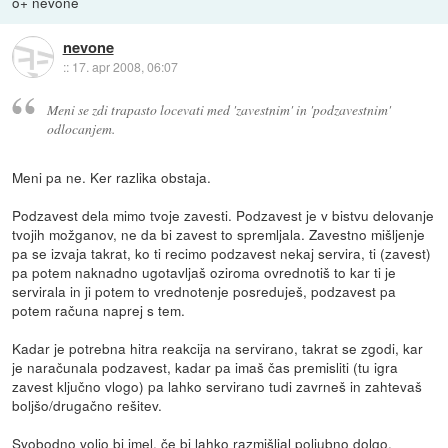
o+ nevone
nevone
::
17. apr 2008, 06:07
Meni se zdi trapasto locevati med 'zavestnim' in 'podzavestnim'
odlocanjem.
Meni pa ne. Ker razlika obstaja.
Podzavest dela mimo tvoje zavesti. Podzavest je v bistvu delovanje
tvojih možganov, ne da bi zavest to spremljala. Zavestno mišljenje
pa se izvaja takrat, ko ti recimo podzavest nekaj servira, ti (zavest)
pa potem naknadno ugotavljaš oziroma ovrednotiš to kar ti je
servirala in ji potem to vrednotenje posreduješ, podzavest pa
potem računa naprej s tem.
Kadar je potrebna hitra reakcija na servirano, takrat se zgodi, kar
je naračunala podzavest, kadar pa imaš čas premisliti (tu igra
zavest ključno vlogo) pa lahko servirano tudi zavrneš in zahtevaš
boljšo/drugačno rešitev.
Svobodno voljo bi imel, če bi lahko razmišljal poljubno dolgo,