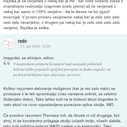
Razlika je če verjameš v nekaj kar je mit - kar nima nobene zveze z
znanstveno realnostjo (naprimer sveto pismo) ali če verjameš v
nekaj kar samo ni 100% verjetno - da te danes ne bo zgazil
tovornjak. V prvem primeru verjamemo nekaj kar je zelo zelo zelo
zelo zelo neverjetno, v drugem pa nekaj kar je zelo zelo zelo zelo
verjetno. Razlika je velika.
redo
::
17. apr 2008, 12:35
imagodei, se strinjam, edino:
V nasprotnem primeru bi namreč tudi nastanke psihičnih
bolezni lahko pojasnili zgolj kot prirojene in dedne napake; ne
pa kot pridobljene (npr. depresije, nevroze).
Kolikor razumem delovanje možganov (kar je res zelo malo) se
povezave v le-teh spreminjajo (niso narejene enkrat, za celotno
življenjsko dobo). Tako lahko tudi na te bolezni skozi dogodke in
nato skozi na novo vzpostavljene povezave vpliva okolje, IMO.
Če pravilno razumem Thomasa trdi, da človek ni nič drugega, kot
stroj, ki se konstantno prilagaja okolju (včasih bolje, včasih slabše,
tako tudi psihične bolezni IMHO padejo v to kategorijo). Tako