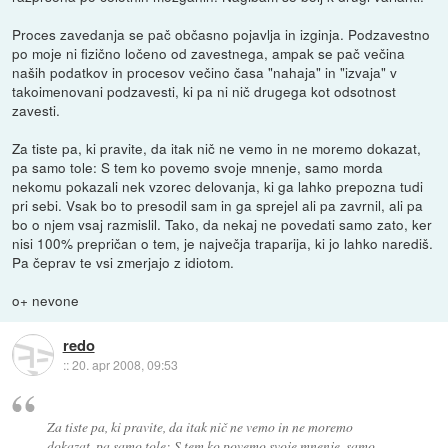
Proces zavedanja se pač občasno pojavlja in izginja. Podzavestno
po moje ni fizično ločeno od zavestnega, ampak se pač večina
naših podatkov in procesov večino časa "nahaja" in "izvaja" v
takoimenovani podzavesti, ki pa ni nič drugega kot odsotnost
zavesti.
Za tiste pa, ki pravite, da itak nič ne vemo in ne moremo dokazat,
pa samo tole: S tem ko povemo svoje mnenje, samo morda
nekomu pokazali nek vzorec delovanja, ki ga lahko prepozna tudi
pri sebi. Vsak bo to presodil sam in ga sprejel ali pa zavrnil, ali pa
bo o njem vsaj razmislil. Tako, da nekaj ne povedati samo zato, ker
nisi 100% prepričan o tem, je največja traparija, ki jo lahko narediš.
Pa čeprav te vsi zmerjajo z idiotom.
o+ nevone
redo
::
20. apr 2008, 09:53
Za tiste pa, ki pravite, da itak nič ne vemo in ne moremo
dokazat, pa samo tole: S tem ko povemo svoje mnenje, samo