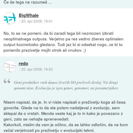
Če še tega ne razumeš ...
BigWhale
::
20. apr 2008, 19:41
No, to se ne pomeni, da bi zaradi tega bil nezmozen izbrati
neoptimalnega outputa. Verjetno pa res vedno zberes optimalen
output kozmolosko gledano. Tudi jaz bi si odsekal nogo, ce bi to
pomenilo prezivetje mojih otrok ali vnukov. ;)
redo
::
20. apr 2008, 19:53
Geni prednikov vseh danes živečih SO preživeli doslej. Vsi drugi
genomi niso. Evolucija je igra genov, genomov, ne posameznikov.
Nisem napisal, da je. In vi niste napisali o preživetju koga ali česa
govorite. Glede na to da ste potem nadaljeval z evolucijo, sem
sklepal da o vrstah. Menda veste kaj je to in kako je povezano z
geni, zato se nehajte sprenevedati.
Kakorkoli, mislim da vam je očitno, da se lahko odločim, da ne bom
večal verjetnosti po preživetju v evolucijski tekmi.