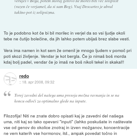
veruješ v Boga, potem skoraj gotovo ne moreš biti več solipsist
(razen če verjameš, da si sam Bog). Vsaj Descartes je ubral
takšno pot iz solipsizma.
To je podobno kot če bi bil morilec in verjel da so vsi ljudje okoli
tebe ne čutijo bolečine, da jih lahko potem ubijaš brez slabe vesti.
Vera ima namen in kot sem že omenil je mnogo ljudem v pomoč pri
poti skozi življenje. Vendar je kot bergla. Če jo nimaš boš morda
kdaj bolj padel, vendar če jo imaš ne boš nikoli tekel in skakal!!
redo
::
18. apr 2008, 09:32
Torej zavedni del našega uma presoja možna ravnanja in se na
koncu odloči za optimalno glede na inpute.
Filozofija! Niti ne znate dobro opisati kaj je zavedni del našega
uma, niti kaj so tako opevani "inputi" (lahko poskušate in naštevate
vse od genov do okolice znotraj in izven možganov, koncentracije
ne vem katerih vse hormonov, itd., ampak povedat točno in