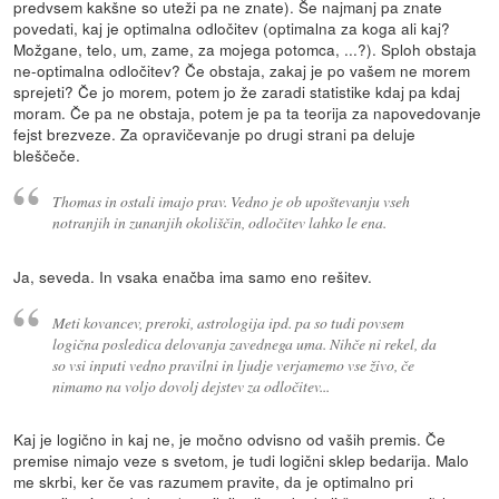
predvsem kakšne so uteži pa ne znate). Še najmanj pa znate
povedati, kaj je optimalna odločitev (optimalna za koga ali kaj?
Možgane, telo, um, zame, za mojega potomca, ...?). Sploh obstaja
ne-optimalna odločitev? Če obstaja, zakaj je po vašem ne morem
sprejeti? Če jo morem, potem jo že zaradi statistike kdaj pa kdaj
moram. Če pa ne obstaja, potem je pa ta teorija za napovedovanje
fejst brezveze. Za opravičevanje po drugi strani pa deluje
bleščeče.
Thomas in ostali imajo prav. Vedno je ob upoštevanju vseh
notranjih in zunanjih okoliščin, odločitev lahko le ena.
Ja, seveda. In vsaka enačba ima samo eno rešitev.
Meti kovancev, preroki, astrologija ipd. pa so tudi povsem
logična posledica delovanja zavednega uma. Nihče ni rekel, da
so vsi inputi vedno pravilni in ljudje verjamemo vse živo, če
nimamo na voljo dovolj dejstev za odločitev...
Kaj je logično in kaj ne, je močno odvisno od vaših premis. Če
premise nimajo veze s svetom, je tudi logični sklep bedarija. Malo
me skrbi, ker če vas razumem pravite, da je optimalno pri