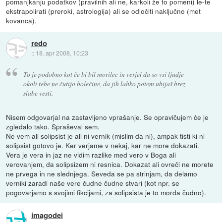
pomanjkanju podatkov (pravilnih ali ne, karkoli že to pomeni) le-te
ekstrapolirati (preroki, astrologija) ali se odločiti naključno (met
kovanca).
redo
::
18. apr 2008, 10:23
To je podobno kot če bi bil morilec in verjel da so vsi ljudje
okoli tebe ne čutijo bolečine, da jih lahko potem ubijaš brez
slabe vesti.
Nisem odgovarjal na zastavljeno vprašanje. Se opravičujem če je
zgledalo tako. Spraševal sem.
Ne vem ali solipsist je ali ni vernik (mislim da ni), ampak tisti ki ni
solipsist gotovo je. Ker verjame v nekaj, kar ne more dokazati.
Vera je vera in jaz ne vidim razlike med vero v Boga ali
verovanjem, da solipsizem ni resnica. Dokazat ali ovreči ne morete
ne prvega in ne slednjega. Seveda se pa strinjam, da delamo
verniki zaradi naše vere čudne čudne stvari (kot npr. se
pogovarjamo s svojimi fikcijami, za solipsista je to morda čudno).
imagodei