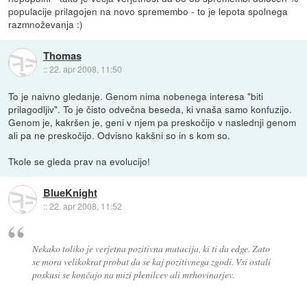
populacije prilagojen na novo spremembo - to je lepota spolnega
razmnoževanja :)
Thomas
::
22. apr 2008, 11:50
To je naivno gledanje. Genom nima nobenega interesa "biti
prilagodljiv". To je čisto odvečna beseda, ki vnaša samo konfuzijo.
Genom je, kakršen je, geni v njem pa preskočijo v naslednji genom
ali pa ne preskočijo. Odvisno kakšni so in s kom so.
Tkole se gleda prav na evolucijo!
BlueKnight
::
22. apr 2008, 11:52
Nekako toliko je verjetna pozitivna mutacija, ki ti da edge. Zato
se mora velikokrat probat da se kaj pozitivnega zgodi. Vsi ostali
poskusi se končajo na mizi plenilcev ali mrhovinarjev.