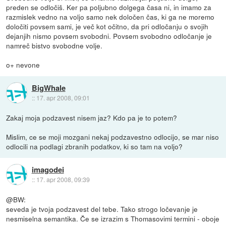
preden se odločiš. Ker pa poljubno dolgega časa ni, in imamo za
razmislek vedno na voljo samo nek določen čas, ki ga ne moremo
določiti povsem sami, je več kot očitno, da pri odločanju o svojih
dejanjih nismo povsem svobodni. Povsem svobodno odločanje je
namreč bistvo svobodne volje.
o+ nevone
BigWhale
::
17. apr 2008, 09:01
Zakaj moja podzavest nisem jaz? Kdo pa je to potem?
Mislim, ce se moji mozgani nekaj podzavestno odlocijo, se mar niso
odlocili na podlagi zbranih podatkov, ki so tam na voljo?
imagodei
::
17. apr 2008, 09:39
@BW:
seveda je tvoja podzavest del tebe. Tako strogo ločevanje je
nesmiselna semantika. Če se izrazim s Thomasovimi termini - oboje