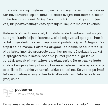
To, da slediš svojim interesom, še ne pomeni, da svobodne volje ni.
Ker navsezadnje, sploh lahko ne slediš svojim interesom? Si sploh
lahko brez interesov? Ali imaš vedno nek interes (ki ga ne nujno
veš, niti podzavestno)? Zato sprašujem, kaj je z metom kovanca?
Katerikoli primer bi navedel, ko nekdo ni sledil nobenim od svojih
sprogramiranih želja in interesov, bi bil odgovor ali sprogramiran je
bil tako (ne slediti) ali pa ni imel dovolj podatkov (pač "S tega kursa
stopiti pa ne moreš.") oziroma drugače, bo nekdo našel interes, ki
bi ga lahko imel. Že preprosto zato, ker ne moreš pokazati, za kaj
je sprogramiran in katere podatke je imel (morda bi ga lahko
vprašal, ampak bi imel težave s podzavestjo). Do takrat, ko bodo
znali iz kemije v glavi pokazati, kakšni so interesi, želje in podatki je
to le filozofija. Lahko verjameš, lahko pa tudi ne. Še vedno pa imaš
težave z metom kovanca, ker ta iz slike odstrani želje in podatke
(vsaj delno).
podbevna
::
17. apr 2008, 20:28
Po mojem v tej debati ni čisto jasno kaj "svobodna volja" pomeni.