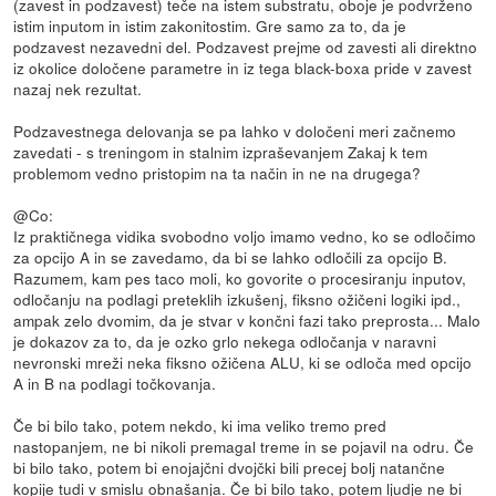
(zavest in podzavest) teče na istem substratu, oboje je podvrženo
istim inputom in istim zakonitostim. Gre samo za to, da je
podzavest nezavedni del. Podzavest prejme od zavesti ali direktno
iz okolice določene parametre in iz tega black-boxa pride v zavest
nazaj nek rezultat.
Podzavestnega delovanja se pa lahko v določeni meri začnemo
zavedati - s treningom in stalnim izpraševanjem Zakaj k tem
problemom vedno pristopim na ta način in ne na drugega?
@Co:
Iz praktičnega vidika svobodno voljo imamo vedno, ko se odločimo
za opcijo A in se zavedamo, da bi se lahko odločili za opcijo B.
Razumem, kam pes taco moli, ko govorite o procesiranju inputov,
odločanju na podlagi preteklih izkušenj, fiksno ožičeni logiki ipd.,
ampak zelo dvomim, da je stvar v končni fazi tako preprosta... Malo
je dokazov za to, da je ozko grlo nekega odločanja v naravni
nevronski mreži neka fiksno ožičena ALU, ki se odloča med opcijo
A in B na podlagi točkovanja.
Če bi bilo tako, potem nekdo, ki ima veliko tremo pred
nastopanjem, ne bi nikoli premagal treme in se pojavil na odru. Če
bi bilo tako, potem bi enojajčni dvojčki bili precej bolj natančne
kopije tudi v smislu obnašanja. Če bi bilo tako, potem ljudje ne bi