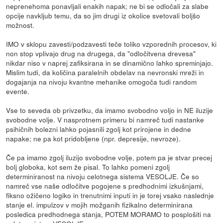
neprenehoma ponavljali enakih napak; ne bi se odločali za slabe
opcije navkljub temu, da so jim drugi iz okolice svetovali boljšo
možnost.
IMO v sklopu zavesti/podzavesti teče toliko vzporednih procesov, ki
non stop vplivajo drug na drugega, da "odločitvena drevesa"
nikdar niso v naprej zafiksirana in se dinamično lahko spreminjajo.
Mislim tudi, da količina paralelnih obdelav na nevronski mreži in
dogajanja na nivoju kvantne mehanike omogoča tudi random
evente.
Vse to seveda ob privzetku, da imamo svobodno voljo in NE iluzije
svobodne volje. V nasprotnem primeru bi namreč tudi nastanke
psihičnih bolezni lahko pojasnili zgolj kot prirojene in dedne
napake; ne pa kot pridobljene (npr. depresije, nevroze).
Če pa imamo zgolj iluzijo svobodne volje, potem pa je stvar precej
bolj globoka, kot sem že pisal. To lahko pomeni zgolj
determiniranost na nivoju celotnega sistema VESOLJE. Če so
namreč vse naše odločitve pogojene s predhodnimi izkušnjami,
fiksno ožičeno logiko in trenutnimi inputi in je torej vsako naslednje
stanje el. impulzov v mojih možganih fizikalno determinirana
posledica predhodnega stanja, POTEM MORAMO to posplošiti na