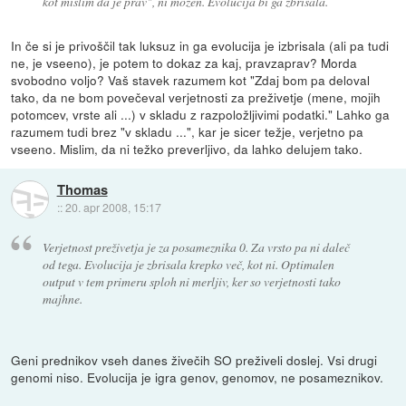
kot mislim da je prav", ni možen. Evolucija bi ga zbrisala.
In če si je privoščil tak luksuz in ga evolucija je izbrisala (ali pa tudi
ne, je vseeno), je potem to dokaz za kaj, pravzaprav? Morda
svobodno voljo? Vaš stavek razumem kot "Zdaj bom pa deloval
tako, da ne bom povečeval verjetnosti za preživetje (mene, mojih
potomcev, vrste ali ...) v skladu z razpoložljivimi podatki." Lahko ga
razumem tudi brez "v skladu ...", kar je sicer težje, verjetno pa
vseeno. Mislim, da ni težko preverljivo, da lahko delujem tako.
Thomas
::
20. apr 2008, 15:17
Verjetnost preživetja je za posameznika 0. Za vrsto pa ni daleč
od tega. Evolucija je zbrisala krepko več, kot ni. Optimalen
output v tem primeru sploh ni merljiv, ker so verjetnosti tako
majhne.
Geni prednikov vseh danes živečih SO preživeli doslej. Vsi drugi
genomi niso. Evolucija je igra genov, genomov, ne posameznikov.