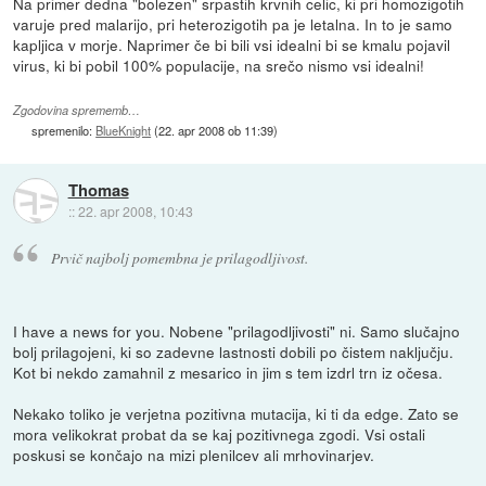
Na primer dedna "bolezen" srpastih krvnih celic, ki pri homozigotih
varuje pred malarijo, pri heterozigotih pa je letalna. In to je samo
kapljica v morje. Naprimer če bi bili vsi idealni bi se kmalu pojavil
virus, ki bi pobil 100% populacije, na srečo nismo vsi idealni!
Zgodovina sprememb…
spremenilo:
BlueKnight
(
22. apr 2008 ob 11:39
)
Thomas
::
22. apr 2008, 10:43
Prvič najbolj pomembna je prilagodljivost.
I have a news for you. Nobene "prilagodljivosti" ni. Samo slučajno
bolj prilagojeni, ki so zadevne lastnosti dobili po čistem naključju.
Kot bi nekdo zamahnil z mesarico in jim s tem izdrl trn iz očesa.
Nekako toliko je verjetna pozitivna mutacija, ki ti da edge. Zato se
mora velikokrat probat da se kaj pozitivnega zgodi. Vsi ostali
poskusi se končajo na mizi plenilcev ali mrhovinarjev.