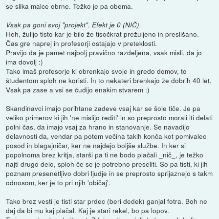
se slika malce obrne. Težko je pa obema.
Vsak pa goni svoj "projekt". Efekt je 0 (NIČ).
Heh, žulijo tisto kar je bilo že tisočkrat prežuljeno in preslišano.
Čas gre naprej in profesorji ostajajo v preteklosti.
Pravijo da je pamet najbolj pravično razdeljena, vsak misli, da jo
ima dovolj :)
Tako imaš profesorje ki obrenkajo svoje in gredo domov, to
študentom sploh ne koristi. In to nekateri brenkajo že dobrih 40 let.
Vsak pa zase a vsi se čudijo enakim stvarem :)
Skandinavci imajo porihtane zadeve vsaj kar se šole tiče. Je pa
veliko primerov ki jih 'ne mislijo rediti' in so preprosto morali iti delati
polni čas, da imajo vsaj za hrano in stanovanje. Se navadijo
delavnosti da, vendar pa potem večina takih konča kot pomivalec
posod in blagajničar, ker ne najdejo boljše službe. In ker si
popolnoma brez kritja, starši pa ti ne bodo plačali _nič_, je težko
najti drugo delo, sploh če se je potrebno preseliti. So pa tisti, ki jih
poznam presenetljivo dobri ljudje in se preprosto sprijaznejo s takm
odnosom, ker je to pri njih 'običaj'.
Tako brez vesti je tisti star prdec (beri dedek) ganjal fotra. Boh ne
daj da bi mu kaj plačal. Kaj je stari rekel, bo pa lopov.