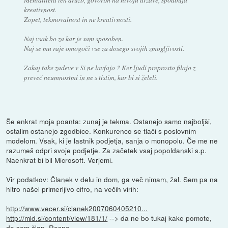
kreativnost.
Zopet, tekmovalnost in ne kreativnosti.
Naj vsak bo za kar je sam sposoben.
Naj se mu raje omogoči vse za dosego svojih zmogljivosti.
Zakaj take zadeve v Si ne lavfajo ? Ker ljudi preprosto filajo z
preveč neumnostmi in ne s tistim, kar bi si želeli.
Še enkrat moja poanta: zunaj je tekma. Ostanejo samo najboljši,
ostalim ostanejo zgodbice. Konkurenco se tlači s poslovnim
modelom. Vsak, ki je lastnik podjetja, sanja o monopolu. Če me ne
razumeš odpri svoje podjetje. Za začetek vsaj popoldanski s.p.
Naenkrat bi bil Microsoft. Verjemi.
Vir podatkov: Članek v delu in dom, ga več nimam, žal. Sem pa na
hitro našel primerljivo cifro, na večih virih:
http://www.vecer.si/clanek2007060405210...
http://mld.si/content/view/181/1/
--> da ne bo tukaj kake pomote,
da sem član. Resno.