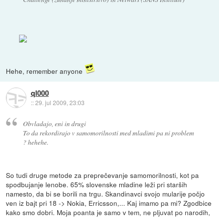
Hehe, remember anyone
ql000
::
29. jul 2009, 23:03
Obvladajo, eni in drugi
To da rekordirajo v samomorilnosti med mladimi pa ni problem
? hehehe.
So tudi druge metode za preprečevanje samomorilnosti, kot pa
spodbujanje lenobe. 65% slovenske mladine leži pri starših
namesto, da bi se borili na trgu. Skandinavci svojo mularije počjo
ven iz bajt pri 18 -> Nokia, Erricsson,... Kaj imamo pa mi? Zgodbice
kako smo dobri. Moja poanta je samo v tem, ne pljuvat po narodih,