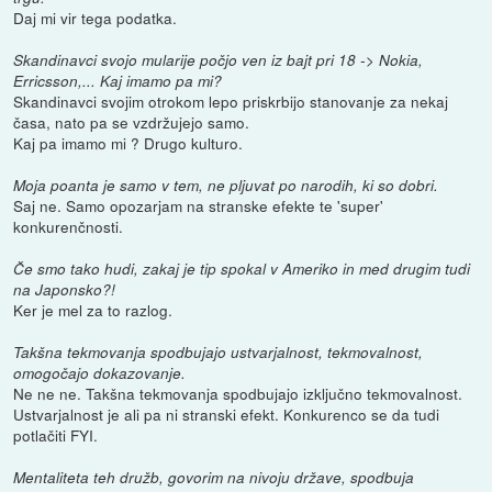
Daj mi vir tega podatka.
Skandinavci svojo mularije počjo ven iz bajt pri 18 -> Nokia,
Erricsson,... Kaj imamo pa mi?
Skandinavci svojim otrokom lepo priskrbijo stanovanje za nekaj
časa, nato pa se vzdržujejo samo.
Kaj pa imamo mi ? Drugo kulturo.
Moja poanta je samo v tem, ne pljuvat po narodih, ki so dobri.
Saj ne. Samo opozarjam na stranske efekte te 'super'
konkurenčnosti.
Če smo tako hudi, zakaj je tip spokal v Ameriko in med drugim tudi
na Japonsko?!
Ker je mel za to razlog.
Takšna tekmovanja spodbujajo ustvarjalnost, tekmovalnost,
omogočajo dokazovanje.
Ne ne ne. Takšna tekmovanja spodbujajo izključno tekmovalnost.
Ustvarjalnost je ali pa ni stranski efekt. Konkurenco se da tudi
potlačiti FYI.
Mentaliteta teh družb, govorim na nivoju države, spodbuja