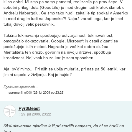
ki so dobri. Mi smo pa samo pametni, realizacija pa prav šepa. V
sobotni prilogi dela (GoodLife) je med drugim tudi kratek članek o
Andreju Nabergoju. Če smo tako hudi, zakaj je tip spokal v Ameriko
in med drugim tudi na Japonsko?! Najbrž zaradi tega, ker je imel
tukaj dovolj velik peskovnik.
Takšna tekmovanja spodbujajo ustvarjalnost, tekmovalnost,
omogočajo dokazovanje. Google, Microsoft in ostali giganti se
posložujejo istih metod. Nagrada je več kot dobra služba.
Mentaliteta teh družb, govorim na nivoju države, spodbuja
kreativnost. Naj vsak bo za kar je sam sposoben.
Aja, by'd'mimo... Pri njih se ubija mularija, pri nas pa 50 letniki, ker
jim ni uspelo v življenju. Kaj je hujše?
Zgodovina sprememb…
spremenil:
ql000
(
29. jul 2009 ob 23:23
)
Pyr0Beast
::
29. jul 2009, 23:22
65% slovenske mladine leži pri starših namesto, da bi se borili na
trgu.