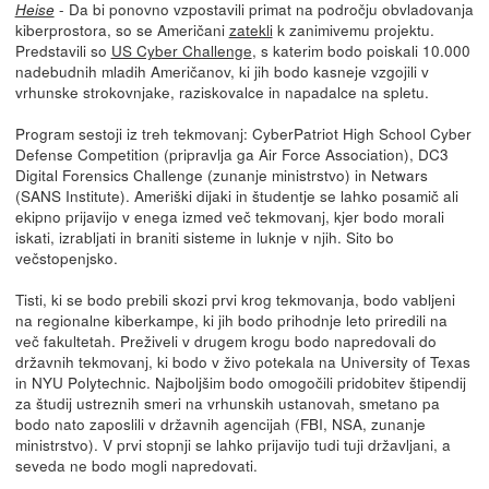
- Da bi ponovno vzpostavili primat na področju obvladovanja
Heise
kiberprostora, so se Američani
zatekli
k zanimivemu projektu.
Predstavili so
US Cyber Challenge
, s katerim bodo poiskali 10.000
nadebudnih mladih Američanov, ki jih bodo kasneje vzgojili v
vrhunske strokovnjake, raziskovalce in napadalce na spletu.
Program sestoji iz treh tekmovanj: CyberPatriot High School Cyber
Defense Competition (pripravlja ga Air Force Association), DC3
Digital Forensics Challenge (zunanje ministrstvo) in Netwars
(SANS Institute). Ameriški dijaki in študentje se lahko posamič ali
ekipno prijavijo v enega izmed več tekmovanj, kjer bodo morali
iskati, izrabljati in braniti sisteme in luknje v njih. Sito bo
večstopenjsko.
Tisti, ki se bodo prebili skozi prvi krog tekmovanja, bodo vabljeni
na regionalne kiberkampe, ki jih bodo prihodnje leto priredili na
več fakultetah. Preživeli v drugem krogu bodo napredovali do
državnih tekmovanj, ki bodo v živo potekala na University of Texas
in NYU Polytechnic. Najboljšim bodo omogočili pridobitev štipendij
za študij ustreznih smeri na vrhunskih ustanovah, smetano pa
bodo nato zaposlili v državnih agencijah (FBI, NSA, zunanje
ministrstvo). V prvi stopnji se lahko prijavijo tudi tuji državljani, a
seveda ne bodo mogli napredovati.