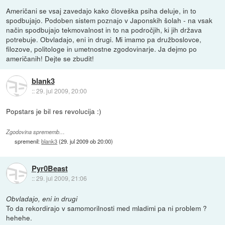
Američani se vsaj zavedajo kako človeška psiha deluje, in to
spodbujajo. Podoben sistem poznajo v Japonskih šolah - na vsak
način spodbujajo tekmovalnost in to na področjih, ki jih država
potrebuje. Obvladajo, eni in drugi. Mi imamo pa družboslovce,
filozove, politologe in umetnostne zgodovinarje. Ja dejmo po
američanih! Dejte se zbudit!
blank3
::
29. jul 2009, 20:00
Popstars je bil res revolucija :)
Zgodovina sprememb…
spremenil:
blank3
(
29. jul 2009 ob 20:00
)
Pyr0Beast
::
29. jul 2009, 21:06
Obvladajo, eni in drugi
To da rekordirajo v samomorilnosti med mladimi pa ni problem ?
hehehe.