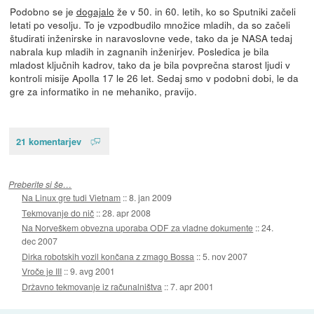
Podobno se je
dogajalo
že v 50. in 60. letih, ko so Sputniki začeli
letati po vesolju. To je vzpodbudilo množice mladih, da so začeli
študirati inženirske in naravoslovne vede, tako da je NASA tedaj
nabrala kup mladih in zagnanih inženirjev. Posledica je bila
mladost ključnih kadrov, tako da je bila povprečna starost ljudi v
kontroli misije Apolla 17 le 26 let. Sedaj smo v podobni dobi, le da
gre za informatiko in ne mehaniko, pravijo.
21 komentarjev
Preberite si še…
Na Linux gre tudi Vietnam
::
8. jan 2009
Tekmovanje do nič
::
28. apr 2008
Na Norveškem obvezna uporaba ODF za vladne dokumente
::
24.
dec 2007
Dirka robotskih vozil končana z zmago Bossa
::
5. nov 2007
Vroče je III
::
9. avg 2001
Državno tekmovanje iz računalništva
::
7. apr 2001