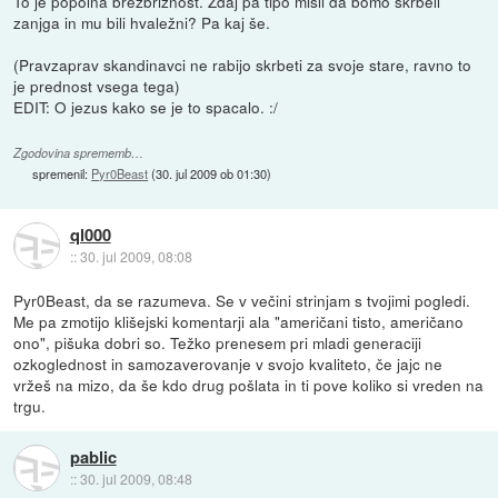
To je popolna brezbrižnost. Zdaj pa tipo misli da bomo skrbeli
zanjga in mu bili hvaležni? Pa kaj še.
(Pravzaprav skandinavci ne rabijo skrbeti za svoje stare, ravno to
je prednost vsega tega)
EDIT: O jezus kako se je to spacalo. :/
Zgodovina sprememb…
spremenil:
Pyr0Beast
(
30. jul 2009 ob 01:30
)
ql000
::
30. jul 2009, 08:08
Pyr0Beast, da se razumeva. Se v večini strinjam s tvojimi pogledi.
Me pa zmotijo klišejski komentarji ala "američani tisto, američano
ono", pišuka dobri so. Težko prenesem pri mladi generaciji
ozkoglednost in samozaverovanje v svojo kvaliteto, če jajc ne
vržeš na mizo, da še kdo drug pošlata in ti pove koliko si vreden na
trgu.
pablic
::
30. jul 2009, 08:48