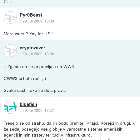
(^.^)
Pyr0Beast
::
29. jul 2009, 13:30
More wars ? Yay for US !
cryptozaver
::
29. jul 2009, 13:36
> Zgleda da se pripravljajo na WW3
CWW3 si hotu rečt ;-)
Svaka čast. Tako se dela prav...
bluefish
::
29. jul 2009, 13:37
Tresejo se od strahu, da jih bodo prehiteli Kitajci, Korejci in drugi, ki
že sedaj posegajo vse globlje v varnostne sisteme ameriških
agencij in ministrstev ter tudi v infrastrukturo.