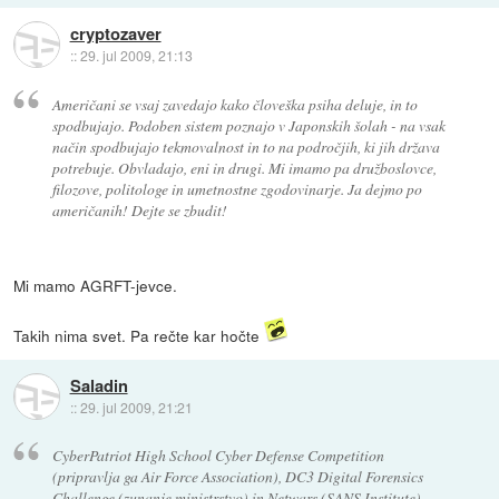
cryptozaver
::
29. jul 2009, 21:13
Američani se vsaj zavedajo kako človeška psiha deluje, in to
spodbujajo. Podoben sistem poznajo v Japonskih šolah - na vsak
način spodbujajo tekmovalnost in to na področjih, ki jih država
potrebuje. Obvladajo, eni in drugi. Mi imamo pa družboslovce,
filozove, politologe in umetnostne zgodovinarje. Ja dejmo po
američanih! Dejte se zbudit!
Mi mamo AGRFT-jevce.
Takih nima svet. Pa rečte kar hočte
Saladin
::
29. jul 2009, 21:21
CyberPatriot High School Cyber Defense Competition
(pripravlja ga Air Force Association), DC3 Digital Forensics
Challenge (zunanje ministrstvo) in Netwars (SANS Institute)