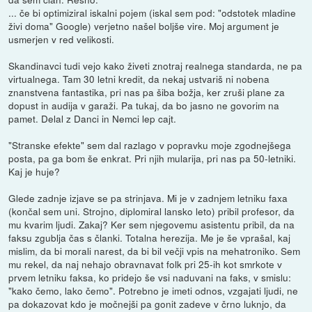
... če bi optimiziral iskalni pojem (iskal sem pod: "odstotek mladine
živi doma" Google) verjetno našel boljše vire. Moj argument je
usmerjen v red velikosti.
Skandinavci tudi vejo kako živeti znotraj realnega standarda, ne pa
virtualnega. Tam 30 letni kredit, da nekaj ustvariš ni nobena
znanstvena fantastika, pri nas pa šiba božja, ker zruši plane za
dopust in audija v garaži. Pa tukaj, da bo jasno ne govorim na
pamet. Delal z Danci in Nemci lep cajt.
"Stranske efekte" sem dal razlago v popravku moje zgodnejšega
posta, pa ga bom še enkrat. Pri njih mularija, pri nas pa 50-letniki.
Kaj je huje?
Glede zadnje izjave se pa strinjava. Mi je v zadnjem letniku faxa
(končal sem uni. Strojno, diplomiral lansko leto) pribil profesor, da
mu kvarim ljudi. Zakaj? Ker sem njegovemu asistentu pribil, da na
faksu zgublja čas s članki. Totalna herezija. Me je še vprašal, kaj
mislim, da bi morali narest, da bi bil večji vpis na mehatroniko. Sem
mu rekel, da naj nehajo obravnavat folk pri 25-ih kot smrkote v
prvem letniku faksa, ko pridejo še vsi naduvani na faks, v smislu:
"kako čemo, lako čemo". Potrebno je imeti odnos, vzgajati ljudi, ne
pa dokazovat kdo je močnejši pa gonit zadeve v črno luknjo, da