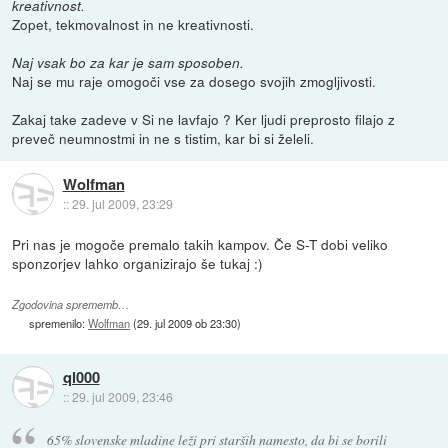
kreativnost.
Zopet, tekmovalnost in ne kreativnosti.
Naj vsak bo za kar je sam sposoben.
Naj se mu raje omogoči vse za dosego svojih zmogljivosti.
Zakaj take zadeve v Si ne lavfajo ? Ker ljudi preprosto filajo z
preveč neumnostmi in ne s tistim, kar bi si želeli.
Wolfman
::
29. jul 2009, 23:29
Pri nas je mogoče premalo takih kampov. Če S-T dobi veliko
sponzorjev lahko organizirajo še tukaj :)
Zgodovina sprememb…
spremenilo:
Wolfman
(
29. jul 2009 ob 23:30
)
ql000
::
29. jul 2009, 23:46
65% slovenske mladine leži pri starših namesto, da bi se borili