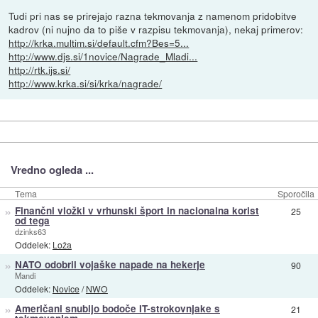
Tudi pri nas se prirejajo razna tekmovanja z namenom pridobitve
kadrov (ni nujno da to piše v razpisu tekmovanja), nekaj primerov:
http://krka.multim.si/default.cfm?Bes=5...
http://www.djs.si/1novice/Nagrade_Mladi...
http://rtk.ijs.si/
http://www.krka.si/si/krka/nagrade/
Vredno ogleda ...
Tema
Sporočila
»
Finančni vložki v vrhunski šport in nacionalna korist
25
od tega
dzinks63
Oddelek:
Loža
»
NATO odobril vojaške napade na hekerje
90
Mandi
Oddelek:
Novice
/
NWO
»
Američani snubijo bodoče IT-strokovnjake s
21