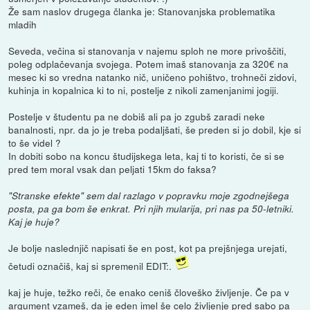
Že sam naslov drugega članka je: Stanovanjska problematika
mladih
Seveda, večina si stanovanja v najemu sploh ne more privoščiti,
poleg odplačevanja svojega. Potem imaš stanovanja za 320€ na
mesec ki so vredna natanko nič, uničeno pohištvo, trohneči zidovi,
kuhinja in kopalnica ki to ni, postelje z nikoli zamenjanimi jogiji.
Postelje v študentu pa ne dobiš ali pa jo zgubš zaradi neke
banalnosti, npr. da jo je treba podaljšati, še preden si jo dobil, kje si
to še videl ?
In dobiti sobo na koncu študijskega leta, kaj ti to koristi, če si se
pred tem moral vsak dan peljati 15km do faksa?
"Stranske efekte" sem dal razlago v popravku moje zgodnejšega
posta, pa ga bom še enkrat. Pri njih mularija, pri nas pa 50-letniki.
Kaj je huje?
Je bolje naslednjič napisati še en post, kot pa prejšnjega urejati,
četudi označiš, kaj si spremenil EDIT:.
kaj je huje, težko reči, če enako ceniš človeško življenje. Če pa v
argument vzameš, da je eden imel še celo življenje pred sabo pa