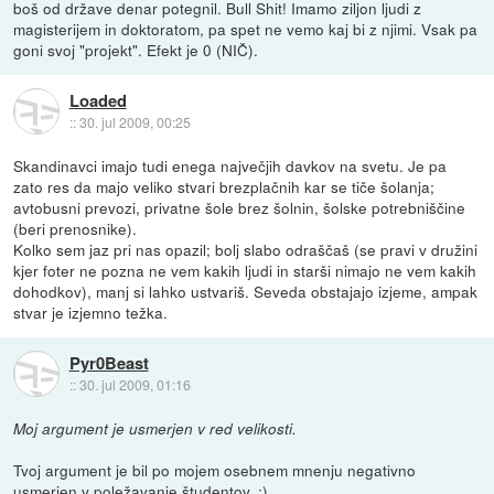
boš od države denar potegnil. Bull Shit! Imamo ziljon ljudi z
magisterijem in doktoratom, pa spet ne vemo kaj bi z njimi. Vsak pa
goni svoj "projekt". Efekt je 0 (NIČ).
Loaded
::
30. jul 2009, 00:25
Skandinavci imajo tudi enega največjih davkov na svetu. Je pa
zato res da majo veliko stvari brezplačnih kar se tiče šolanja;
avtobusni prevozi, privatne šole brez šolnin, šolske potrebniščine
(beri prenosnike).
Kolko sem jaz pri nas opazil; bolj slabo odraščaš (se pravi v družini
kjer foter ne pozna ne vem kakih ljudi in starši nimajo ne vem kakih
dohodkov), manj si lahko ustvariš. Seveda obstajajo izjeme, ampak
stvar je izjemno težka.
Pyr0Beast
::
30. jul 2009, 01:16
Moj argument je usmerjen v red velikosti.
Tvoj argument je bil po mojem osebnem mnenju negativno
usmerjen v poležavanje študentov. :)