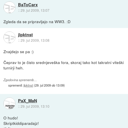
BaToCarx
::
29. jul 2009, 13:07
Zgleda da se pripravljajo na WW3. :D
jlpktnst
::
29. jul 2009, 13:08
Znajdejo se pa :)
Čeprav to je čisto srednjeveška fora, skoraj tako kot takratni viteški
turnirji heh.
Zgodovina sprememb…
spremenil:
jlpktnst
(
29. jul 2009 ob 13:09
)
PaX_MaN
::
29. jul 2009, 13:10
O hudo!
Skriptkiddiparadajz!