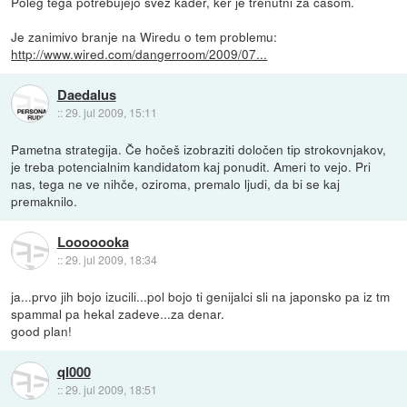
Poleg tega potrebujejo svež kader, ker je trenutni za časom.
Je zanimivo branje na Wiredu o tem problemu:
http://www.wired.com/dangerroom/2009/07...
Daedalus
::
29. jul 2009, 15:11
Pametna strategija. Če hočeš izobraziti določen tip strokovnjakov,
je treba potencialnim kandidatom kaj ponudit. Ameri to vejo. Pri
nas, tega ne ve nihče, oziroma, premalo ljudi, da bi se kaj
premaknilo.
Looooooka
::
29. jul 2009, 18:34
ja...prvo jih bojo izucili...pol bojo ti genijalci sli na japonsko pa iz tm
spammal pa hekal zadeve...za denar.
good plan!
ql000
::
29. jul 2009, 18:51