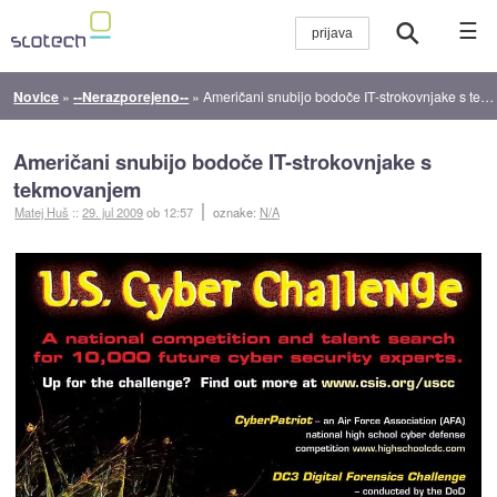
☰
Novice
»
--Nerazporejeno--
»
Američani snubijo bodoče IT-strokovnjake s tekmovanjem
Američani snubijo bodoče IT-strokovnjake s
tekmovanjem
Matej Huš
::
29. jul 2009
ob 12:57
oznake:
N/A