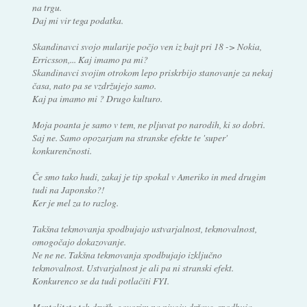
na trgu.
Daj mi vir tega podatka.
Skandinavci svojo mularije počjo ven iz bajt pri 18 -> Nokia,
Erricsson,... Kaj imamo pa mi?
Skandinavci svojim otrokom lepo priskrbijo stanovanje za nekaj
časa, nato pa se vzdržujejo samo.
Kaj pa imamo mi ? Drugo kulturo.
Moja poanta je samo v tem, ne pljuvat po narodih, ki so dobri.
Saj ne. Samo opozarjam na stranske efekte te 'super'
konkurenčnosti.
Če smo tako hudi, zakaj je tip spokal v Ameriko in med drugim
tudi na Japonsko?!
Ker je mel za to razlog.
Takšna tekmovanja spodbujajo ustvarjalnost, tekmovalnost,
omogočajo dokazovanje.
Ne ne ne. Takšna tekmovanja spodbujajo izključno
tekmovalnost. Ustvarjalnost je ali pa ni stranski efekt.
Konkurenco se da tudi potlačiti FYI.
Mentaliteta teh družb, govorim na nivoju države, spodbuja