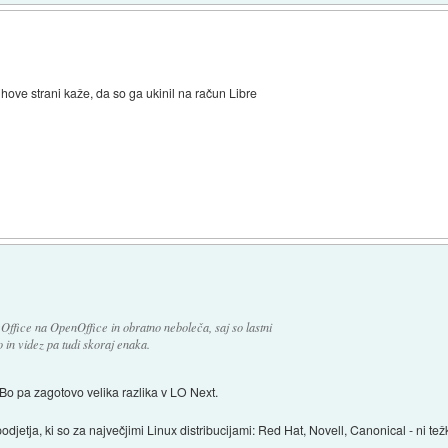
ove strani kaže, da so ga ukinil na račun Libre
)
ffice na OpenOffice in obratno neboleča, saj so lastni
 in videz pa tudi skoraj enaka.
. Bo pa zagotovo velika razlika v LO Next.
jetja, ki so za največjimi Linux distribucijami: Red Hat, Novell, Canonical - ni težk