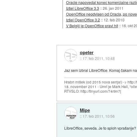
Oracle napovedal konec komercialne razli
Izšel LibreOffice 3.3
::
26. jan 2011
OpenOffice neodvisen od Oracla, po nove
Izšel OpenOffice 3.2
::
12. feb 2010
V Belgiji je OpenOffice pravi hit
::
16. okt 2
opeter
::
17. feb 2011, 10:48
Jaz sem izbral LibreOffice. Komaj čakam na
Hrabri mišek (od 2015 nova serija!) -> http:/
18. november 2011 - Umrl je Mark Hall, "oč
RTVSLO: http://tinyurl.com/74r9n7j
Mipe
::
17. feb 2011, 10:56
LibreOffice, seveda. Je to sploh vprašanje? 