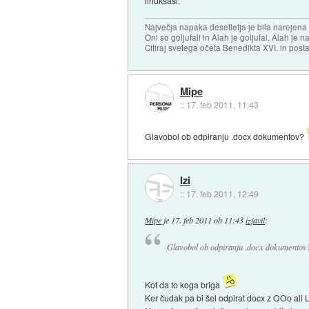
linuksaši.
Največja napaka desetletja je bila narejen
Oni so goljufali in Alah je goljufal, Alah je 
Citiraj svetega očeta Benedikta XVI. in posta
Mipe
::
17. feb 2011, 11:43
Glavobol ob odpiranju .docx dokumentov?
Izi
::
17. feb 2011, 12:49
Mipe
je
17. feb 2011 ob 11:43
izjavil
:
Glavobol ob odpiranju .docx dokumento
Kot da to koga briga
Ker čudak pa bi šel odpirat docx z OOo ali 