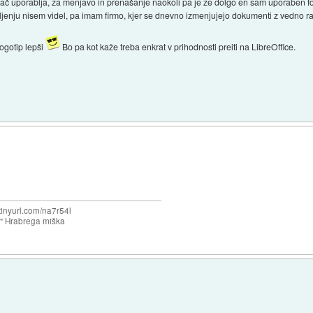
ač uporablja, za menjavo in prenašanje naokoli pa je že dolgo en sam uporaben fo
jenju nisem videl, pa imam firmo, kjer se dnevno izmenjujejo dokumenti z vedno ra
ogotip lepši
Bo pa kot kaže treba enkrat v prihodnosti preiti na LibreOffice.
/tinyurl.com/na7r54l
e" Hrabrega miška