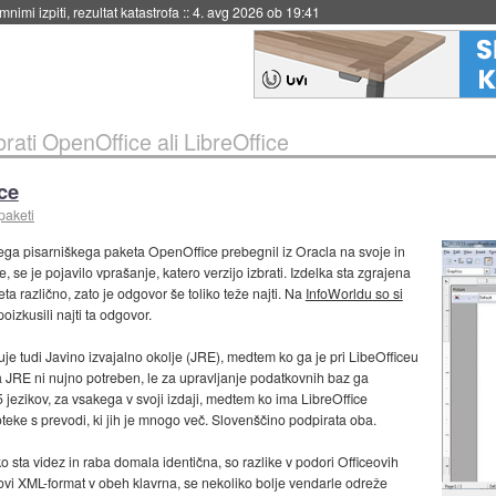
eto za večkratno uporabo
::
4. avg 2026 ob 19:41
brati OpenOffice ali LibreOffice
ice
paketi
nega pisarniškega paketa OpenOffice prebegnil iz Oracla na svoje in
 se je pojavilo vprašanje, katero verzijo izbrati. Izdelka sta zgrajena
jeta različno, zato je odgovor še toliko teže najti. Na
InfoWorldu so si
izkusili najti ta odgovor.
uje tudi Javino izvajalno okolje (JRE), medtem ko ga je pri LibeOfficeu
a JRE ni nujno potreben, le za upravljanje podatkovnih baz ga
ezikov, za vsakega v svoji izdaji, medtem ko ima LibreOffice
eke s prevodi, ki jih je mnogo več. Slovenščino podpirata oba.
sta videz in raba domala identična, so razlike v podori Officeovih
vi XML-format v obeh klavrna, se nekoliko bolje vendarle odreže