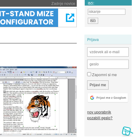
Išči:
Zadnje novice
Prijava
Zapomni si me
nov uporabnik
pozabili geslo?