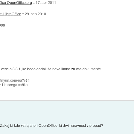
čice OpenOffice.org
::
17. apr 2011
m LibreOffice
::
29. sep 2010
009
 verzijo 3.3.1, ko bodo dodali še nove ikone za vse dokumente.
/tinyurl.com/na7r54l
e" Hrabrega miška
Zakaj bi kdo vztrajal pri OpenOffice, ki drvi naravnost v prepad?