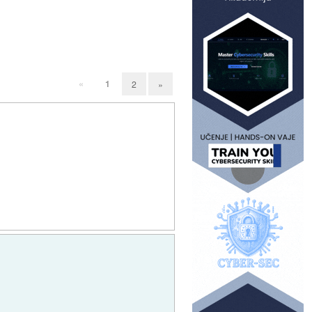
«
1
2
»