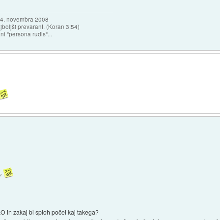
a 4. novembra 2008
najboljši prevarant. (Koran 3:54)
ni "persona rudis"...
v?
LO in zakaj bi sploh počel kaj takega?