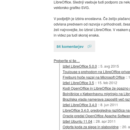
LibreOffice. Slednji vsebuje tudi podporo za ne
vektorsko grafiko SVG.
V podjetjih je izbira enostavna. Če želijo plačano
odvisna predvsem od razvoja v prihodnosti, česar
želi najnovejše, bo izbral LibreOffice. V vsakem
in videz pa tudi skoraj enaka.
84 komentarjev
Preberite si še…
Izšel LibreOffice 5.0.0
::
5. avg 2015
Toulouse s prehodom na LibreOffice privar
Freiburg hoče nazaj na Microsoft Office
::
1
Izšel LibreOffice 3.5
::
15. feb 2012
Kodi OpenOffice in LibreOffice že opazno r
Bolnišnice v Københavnu migrirajo na Libr
Brazilska vlada namerava zaposliti več razv
Izšel LibreOffice 3.4.0
::
8. jun 2011
LibreOffice 3.4.0. predogledna različica na
Oracle predal OpenOffice Apache Softwar
Izšel Ubuntu 11.04
::
28. apr 2011
Odprta koda za slepe in slabovidne
::
20. 