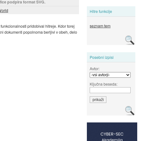
fice podpira format SVG.
World
Hitre funkcije
seznam tem
nkcionalnosti pridobival hitreje. Kdor torej
stni dokumenti popolnoma berljivi v obeh, delo
Posebni izpisi
Avtor:
Ključna beseda: