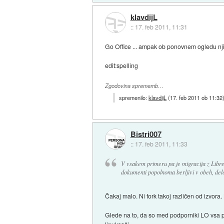
klavdijL
::
17. feb 2011, 11:31
Go Office ... ampak ob ponovnem ogledu njih
edit:spelling
Zgodovina sprememb…
spremenilo:
klavdijL
(
17. feb 2011 ob 11:32
Bistri007
::
17. feb 2011, 11:33
V vsakem primeru pa je migracija z LibreO
dokumenti popolnoma berljivi v obeh, delo
Čakaj malo. Ni fork takoj različen od izvora
Glede na to, da so med podporniki LO vsa pod