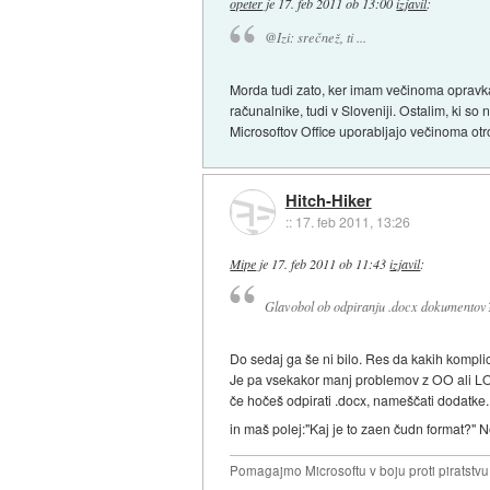
opeter
je
17. feb 2011 ob 13:00
izjavil
:
@Izi: srečnež, ti ...
Morda tudi zato, ker imam večinoma opravka 
računalnike, tudi v Sloveniji. Ostalim, ki 
Microsoftov Office uporabljajo večinoma otroc
Hitch-Hiker
::
17. feb 2011, 13:26
Mipe
je
17. feb 2011 ob 11:43
izjavil
:
Glavobol ob odpiranju .docx dokumento
Do sedaj ga še ni bilo. Res da kakih kompl
Je pa vsekakor manj problemov z OO ali LO
če hočeš odpirati .docx, nameščati dodatke. 
in maš polej:"Kaj je to zaen čudn format?" 
Pomagajmo Microsoftu v boju proti piratstvu