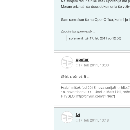
Na svojem računalniku vsak uporablja kar p
Moram priznati, da docx dokumenta še v živl
Sam sem sicer še na OpenOfficu, ker mi je l
Zgodovina sprememb…
spremenil:
Izi
(
17. feb 2011 ob 12:50
)
opeter
::
17. feb 2011, 13:00
@Izi: srečnež, ti ...
Hrabri mišek (od 2015 nova serija!) -> http:/
18. november 2011 - Umrl je Mark Hall, "oč
RTVSLO: http://tinyurl.com/74r9n7j
Izi
::
17. feb 2011, 13:18