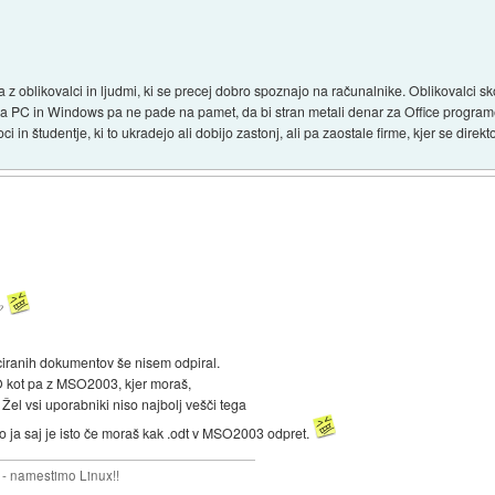
z oblikovalci in ljudmi, ki se precej dobro spoznajo na računalnike. Oblikovalci sk
so na PC in Windows pa ne pade na pamet, da bi stran metali denar za Office program
i in študentje, ki to ukradejo ali dobijo zastonj, ali pa zaostale firme, kjer se dire
v?
iciranih dokumentov še nisem odpiral.
 kot pa z MSO2003, kjer moraš,
Žel vsi uporabniki niso najbolj vešči tega
No ja saj je isto če moraš kak .odt v MSO2003 odpret.
 - namestimo Linux!!