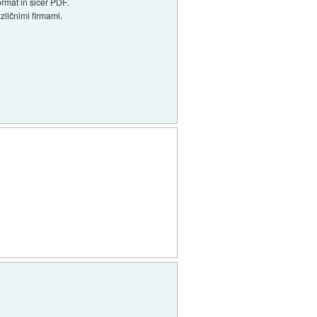
rmat in sicer PDF.
zličnimi firmami.