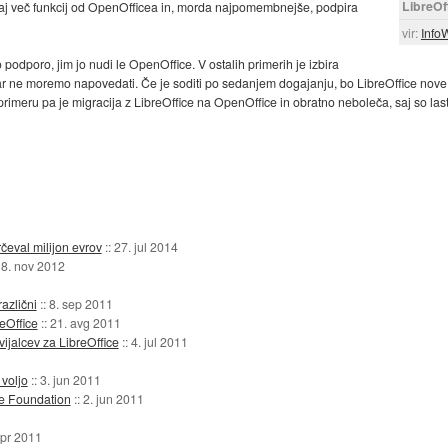
LibreOf
kaj več funkcij od OpenOfficea in, morda najpomembnejše, podpira
vir:
Info
 podporo, jim jo nudi le OpenOffice. V ostalih primerih je izbira
 ne moremo napovedati. Če je soditi po sedanjem dogajanju, bo LibreOffice nove fu
 primeru pa je migracija z LibreOffice na OpenOffice in obratno neboleča, saj so la
čeval milijon evrov
::
27. jul 2014
8. nov 2012
azlični
::
8. sep 2011
eOffice
::
21. avg 2011
ijalcev za LibreOffice
::
4. jul 2011
 voljo
::
3. jun 2011
e Foundation
::
2. jun 2011
apr 2011