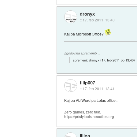
dronyx
::
17. feb 2011, 13:40
Kaj pa Microsoft Office?
Zgodovina sprememb…
spremenil:
dronyx
(
17. feb 2011 ob 13:40
)
filip007
::
17. feb 2011, 13:41
Kaj pa AbiWord pa Lotus office...
Zero games, zero talk.
https://pristytools.neocities.org
illion