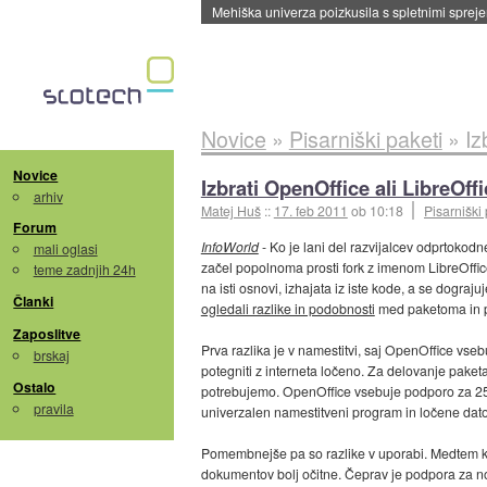
Evropska vesoljska agencija razvija svojo rak
Novice
»
Pisarniški paketi
»
Iz
Novice
Izbrati OpenOffice ali LibreOff
arhiv
Matej Huš
::
17. feb 2011
ob 10:18
Pisarniški 
Forum
InfoWorld
- Ko je lani del razvijalcev odprtokod
mali oglasi
začel popolnoma prosti fork z imenom LibreOffice,
teme zadnjih 24h
na isti osnovi, izhajata iz iste kode, a se dograju
Članki
ogledali razlike in podobnosti
med paketoma in po
Zaposlitve
Prva razlika je v namestitvi, saj OpenOffice vseb
brskaj
potegniti z interneta ločeno. Za delovanje paket
Ostalo
potrebujemo. OpenOffice vsebuje podporo za 25 j
pravila
univerzalen namestitveni program in ločene datot
Pomembnejše pa so razlike v uporabi. Medtem ko 
dokumentov bolj očitne. Čeprav je podpora za no