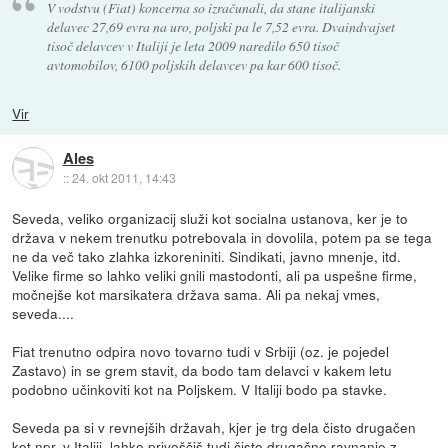
V vodstvu (Fiat) koncerna so izračunali, da stane italijanski
delavec 27,69 evra na uro, poljski pa le 7,52 evra. Dvaindvajset
tisoč delavcev v Italiji je leta 2009 naredilo 650 tisoč
avtomobilov, 6100 poljskih delavcev pa kar 600 tisoč.
Vir
Ales
::
24. okt 2011, 14:43
Seveda, veliko organizacij služi kot socialna ustanova, ker je to
država v nekem trenutku potrebovala in dovolila, potem pa se tega
ne da več tako zlahka izkoreniniti. Sindikati, javno mnenje, itd.
Velike firme so lahko veliki gnili mastodonti, ali pa uspešne firme,
močnejše kot marsikatera država sama. Ali pa nekaj vmes,
seveda....
Fiat trenutno odpira novo tovarno tudi v Srbiji (oz. je pojedel
Zastavo) in se grem stavit, da bodo tam delavci v kakem letu
podobno učinkoviti kot na Poljskem. V Italiji bodo pa stavke.
Seveda pa si v revnejših državah, kjer je trg dela čisto drugačen
kot npr. v Italiji, lahko privoščiš tudi čisto drugačno ravnanje z