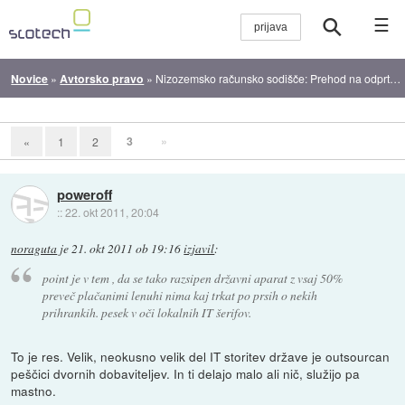
☰
Novice
»
Avtorsko pravo
»
Nizozemsko računsko sodišče: Prehod na odprto kodo bi prihranil zanemarljivo
3
»
«
1
2
poweroff
::
22. okt 2011, 20:04
noraguta
je
21. okt 2011 ob 19:16
izjavil
:
point je v tem , da se tako razsipen državni aparat z vsaj 50%
preveč plačanimi lenuhi nima kaj trkat po prsih o nekih
prihrankih. pesek v oči lokalnih IT šerifov.
To je res. Velik, neokusno velik del IT storitev države je outsourcan
peščici dvornih dobaviteljev. In ti delajo malo ali nič, služijo pa
mastno.