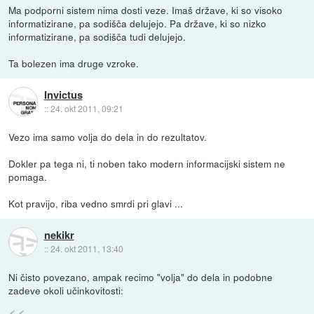
Ma podporni sistem nima dosti veze. Imaš države, ki so visoko
informatizirane, pa sodišča delujejo. Pa države, ki so nizko
informatizirane, pa sodišča tudi delujejo.
Ta bolezen ima druge vzroke.
Invictus
::
24. okt 2011, 09:21
Vezo ima samo volja do dela in do rezultatov.
Dokler pa tega ni, ti noben tako modern informacijski sistem ne
pomaga.
Kot pravijo, riba vedno smrdi pri glavi ...
nekikr
::
24. okt 2011, 13:40
Ni čisto povezano, ampak recimo "volja" do dela in podobne
zadeve okoli učinkovitosti: