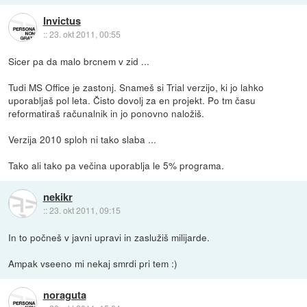
Invictus
::
23. okt 2011, 00:55
Sicer pa da malo brcnem v zid ...
Tudi MS Office je zastonj. Snameš si Trial verzijo, ki jo lahko
uporabljaš pol leta. Čisto dovolj za en projekt. Po tm času
reformatiraš računalnik in jo ponovno naložiš.
Verzija 2010 sploh ni tako slaba ...
Tako ali tako pa večina uporablja le 5% programa.
nekikr
::
23. okt 2011, 09:15
In to počneš v javni upravi in zaslužiš milijarde.
Ampak vseeno mi nekaj smrdi pri tem :)
noraguta