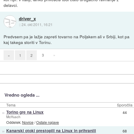
delavci.
driver_x
::
24. okt 2011, 16:21
Predvsem pa je lažje zapreti tovarno na Poljskem ali v Srbiji, kot pa
kaj takega storiti v Torinu.
3
»
«
1
2
Vredno ogleda ...
Tema
Sporočila
»
Torino gre na Linux
44
McHusch
Oddelek:
Novice
/
Ostale najave
»
Kanarski otoki prestopili na Linux in prihranili
68