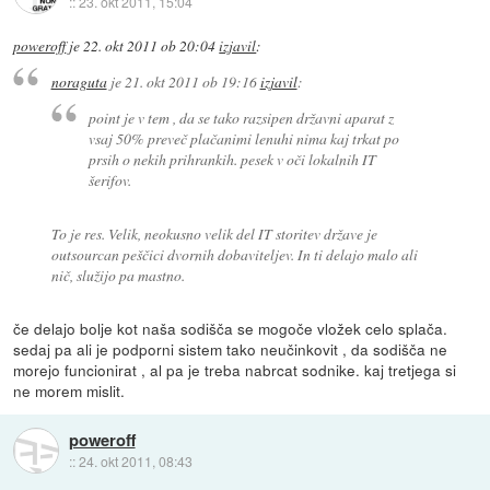
::
23. okt 2011, 15:04
poweroff
je
22. okt 2011 ob 20:04
izjavil
:
noraguta
je
21. okt 2011 ob 19:16
izjavil
:
point je v tem , da se tako razsipen državni aparat z
vsaj 50% preveč plačanimi lenuhi nima kaj trkat po
prsih o nekih prihrankih. pesek v oči lokalnih IT
šerifov.
To je res. Velik, neokusno velik del IT storitev države je
outsourcan peščici dvornih dobaviteljev. In ti delajo malo ali
nič, služijo pa mastno.
če delajo bolje kot naša sodišča se mogoče vložek celo splača.
sedaj pa ali je podporni sistem tako neučinkovit , da sodišča ne
morejo funcionirat , al pa je treba nabrcat sodnike. kaj tretjega si
ne morem mislit.
poweroff
::
24. okt 2011, 08:43