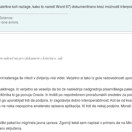
 kakršne koli razlage, kako to naredi Word 97) dokumentirano brez možnosti interpre
 Science:
-one errors.
 naletel na prvi dokument s končnico .odt.
aterega še nikoli v življenju nisi videl. Verjetno si tako iz gole radovednosti upo
kakšnega. In verjetno se veselijo da bo že naslednja nadgradnja pisarniškega pake
 vtičnika ki ga ponuja Oracle. In trošiti po nepotrebnem proračunskih sredstev za 
ki ga uporabljaš trdi da podpira. In zagotavlja dobro interoperabilnost. Kot se od k
ne neka nepopolna amatersko spisana aplikacija. Ki trdi da nekaj podpira. Moraš pa
niški paket bo migrirala javna uprava. Zgornji tekst sem napisal v primeru da na Mic
eru vključena.