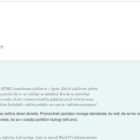
47
)
bo HTML5 popolnoma izdelan in z žigom. Začeli izdelovati spletni
ej pa kot da se ne izdeluje ta standard. Kot da ne potrebuje
 vesoljci skriti v temnem kotičku galaksije pred očmi javnosti.
tni brskalnik s takšno politiko razvoja in s takšnim pristopom!
e večina stvari doreče. Promovirati uporabo novega standarda, ko veš, da se bo neka
da, če so v ozadju politični razlogi (biti prvi).
ez kakršne koli razlage, kako to naredi Word 97) dokumentirano