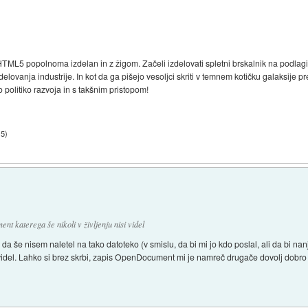
 HTML5 popolnoma izdelan in z žigom. Začeli izdelovati spletni brskalnik na podlagi
delovanja industrije. In kot da ga pišejo vesoljci skriti v temnem kotičku galaksije 
 politiko razvoja in s takšnim pristopom!
15
)
 katerega še nikoli v življenju nisi videl
a še nisem naletel na tako datoteko (v smislu, da bi mi jo kdo poslal, ali da bi nanjo
em videl. Lahko si brez skrbi, zapis OpenDocument mi je namreč drugače dovolj dobro