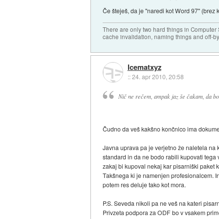
Če šteješ, da je "naredi kot Word 97" (brez
There are only two hard things in Computer
cache invalidation, naming things and off-by
Icematxyz
::
24. apr 2010, 20:58
Nič ne rečem, ampak jaz še čakam, da bom
Čudno da veš kakšno končnico ima dokument k
Javna uprava pa je verjetno že naletela na 
standard in da ne bodo rabili kupovati tega
zakaj bi kupoval nekaj kar pisarniški paket 
Takšnega ki je namenjen profesionalcem. In 
potem res deluje tako kot mora.
P.S. Seveda nikoli pa ne veš na kateri pisar
Privzeta podpora za ODF bo v vsakem prim