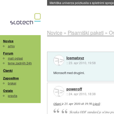
Novice
»
Pisarniški paketi
»
Or
Novice
arhiv
Forum
Icematxyz
mali oglasi
::
23. apr 2010, 19:58
teme zadnjih 24h
Članki
Microsoft med drugimi.
Zaposlitve
brskaj
poweroff
Ostalo
::
24. apr 2010, 18:38
pravila
Okapi
je
23. apr 2010 ob 19:56
izjavil
:
Skratka ODF standard je očitno pre