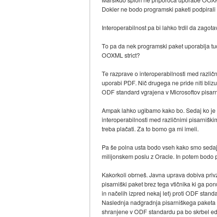
Dokler ne bodo programski paketi podpirali
Interoperabilnost pa bi lahko trdil da zagot
To pa da nek programski paket uporablja tudi
OOXML strict?
Te razprave o interoperabilnosti med različ
uporabi PDF. Nič drugega ne pride niti bliz
ODF standard vgrajena v Microsoftov pisarniš
Ampak lahko ugibamo kako bo. Sedaj ko je tre
interoperabilnosti med različnimi pisarniški
treba plačati. Za to bomo ga mi imeli.
Pa še polna usta bodo vseh kako smo sedaj 
milijonskem poslu z Oracle. In potem bodo 
Kakorkoli obrneš. Javna uprava dobiva priv
pisarniški paket brez tega vtičnika ki ga pon
in načelih izpred nekaj let) proti ODF stand
Naslednja nadgradnja pisarniškega paketa v
shranjene v ODF standardu pa bo skrbel eden 