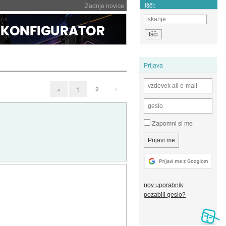
Išči:
Zadnje novice
Prijava
2
»
«
1
Zapomni si me
nov uporabnik
pozabili geslo?