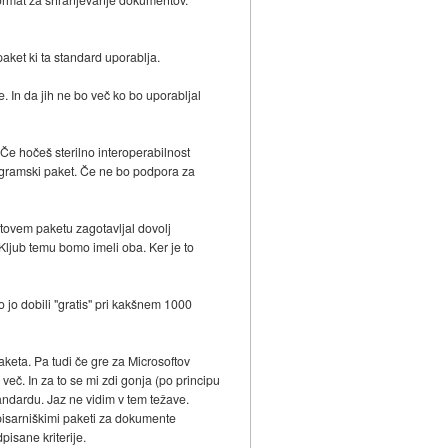
paket ki ta standard uporablja.
. In da jih ne bo več ko bo uporabljal
Če hočeš sterilno interoperabilnost
rogramski paket. Če ne bo podpora za
ftovem paketu zagotavljal dovolj
 Kljub temu bomo imeli oba. Ker je to
jo dobili "gratis" pri kakšnem 1000
keta. Pa tudi če gre za Microsoftov
več. In za to se mi zdi gonja (po principu
tandardu. Jaz ne vidim v tem težave.
pisarniškimi paketi za dokumente
pisane kriterije.