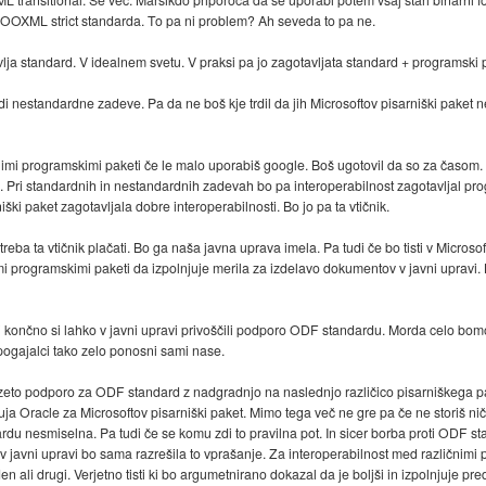
 OOXML strict standarda. To pa ni problem? Ah seveda to pa ne.
avlja standard. V idealnem svetu. V praksi pa jo zagotavljata standard + programski 
 nestandardne zadeve. Pa da ne boš kje trdil da jih Microsoftov pisarniški paket ne
nimi programskimi paketi če le malo uporabiš google. Boš ugotovil da so za časom. 
u. Pri standardnih in nestandardnih zadevah bo pa interoperabilnost zagotavljal p
ki paket zagotavljala dobre interoperabilnosti. Bo jo pa ta vtičnik.
ba ta vtičnik plačati. Bo ga naša javna uprava imela. Pa tudi če bo tisti v Microso
mi programskimi paketi da izpolnjuje merila za izdelavo dokumentov v javni upravi.
končno si lahko v javni upravi privoščili podporo ODF standardu. Morda celo bomo 
pogajalci tako zelo ponosni sami nase.
zeto podporo za ODF standard z nadgradnjo na naslednjo različico pisarniškega pa
uja Oracle za Microsoftov pisarniški paket. Mimo tega več ne gre pa če ne storiš nič 
ardu nesmiselna. Pa tudi če se komu zdi to pravilna pot. In sicer borba proti ODF s
 javni upravi bo sama razrešila to vprašanje. Za interoperabilnost med različnimi 
ali drugi. Verjetno tisti ki bo argumetnirano dokazal da je boljši in izpolnjuje pred