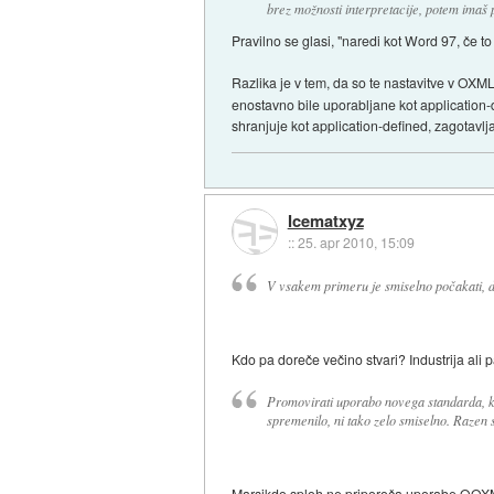
brez možnosti interpretacije, potem imaš 
Pravilno se glasi, "naredi kot Word 97, če t
Razlika je v tem, da so te nastavitve v OX
enostavno bile uporabljane kot application-d
shranjuje kot application-defined, zagotavl
Icematxyz
::
25. apr 2010, 15:09
V vsakem primeru je smiselno počakati, d
Kdo pa doreče večino stvari? Industrija ali 
Promovirati uporabo novega standarda, ko 
spremenilo, ni tako zelo smiselno. Razen se
Marsikdo sploh ne priporoča uporabe OOXML 