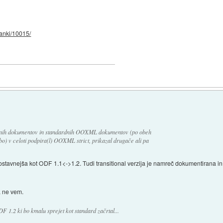
lanki/10015/
rnih dokumentov in standardnih OOXML dokumentov (po obeh
 (bo) v celoti podpira(l) OOXML strict, prikazal drugače ali pa
stavnejša kot ODF 1.1<->1.2. Tudi transitional verzija je namreč dokumentirana in n
a ne vem.
F 1.2 ki bo kmalu sprejet kot standard začrtal...