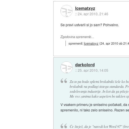
Icematxyz
::
24. apr 2010, 21:46
Se pravi ustvaril si jo sam? Pohvalno.
Zgodovina sprememb…
spremenil:
Icematxyz
(
24. apr 2010 ob 21:
darkolord
::
25. apr 2010, 14:05
Za to pa bodo spletni brskalniki šele ko 
brskalnik na podlagi tistega standarda. Pr
sodelovanja industrije. In kot da ga pišejo
Me res zanima kako uspešen bo takšen sple
V vsakem primeru je smiselno počakati, da s
spremenilo, ni tako zelo smiselno. Razen seve
Če šteješ, da je "naredi kot Word 97" (br