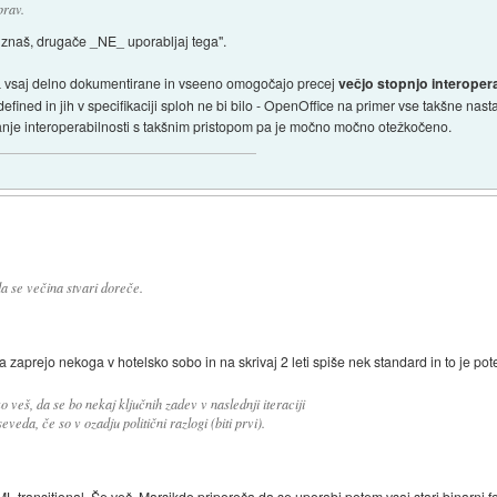
prav.
o znaš, drugače _NE_ uporabljaj tega".
ML vsaj delno dokumentirane in vseeno omogočajo precej
večjo stopnjo interopera
efined in jih v specifikaciji sploh ne bi bilo - OpenOffice na primer vse takšne na
janje interoperabilnosti s takšnim pristopom pa je močno močno otežkočeno.
a se večina stvari doreče.
pa zaprejo nekoga v hotelsko sobo in na skrivaj 2 leti spiše nek standard in to je po
veš, da se bo nekaj ključnih zadev v naslednji iteraciji
veda, če so v ozadju politični razlogi (biti prvi).
transitional. Še več. Marsikdo priporoča da se uporabi potem vsaj stari binarni 