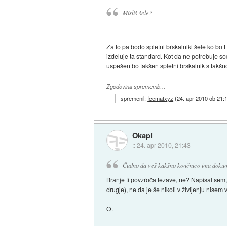
Misliš šele?
Za to pa bodo spletni brskalniki šele ko bo
izdeluje ta standard. Kot da ne potrebuje so
uspešen bo takšen spletni brskalnik s takšno
Zgodovina sprememb…
spremenil:
Icematxyz
(
24. apr 2010 ob 21:
Okapi
::
24. apr 2010, 21:43
Čudno da veš kakšno končnico ima dokument
Branje ti povzroča težave, ne? Napisal sem, d
drugje), ne da je še nikoli v življenju nis
O.