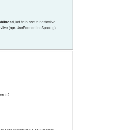
bilnosti
, kot če bi vse te nastavitve
stavitve (npr. UseFormerLineSpacing)
tem to?
format za shranjevanje dokumentov.