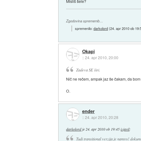
Misliš šele?
Zgodovina sprememb…
spremenilo:
darkolord
(
24. apr 2010 ob 19:
Okapi
::
24. apr 2010, 20:00
Zadeva SE širi.
Nič ne rečem, ampak jaz še čakam, da bom n
O.
ender
::
24. apr 2010, 20:28
darkolord
je
24. apr 2010 ob 19:45
izjavil
:
Tudi transitional verzija je namreč dokume