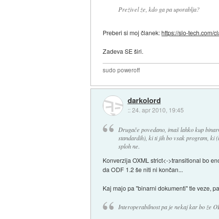
Preživel že, kdo ga pa uporablja?
Preberi si moj članek:
https://slo-tech.com/c
Zadeva SE širi.
sudo poweroff
darkolord
::
24. apr 2010, 19:45
Drugače povedano, imaš lahko kup bina
standardih), ki ti jih bo vsak program, ki
sploh ne.
Konverzija OXML strict<->transitional bo eno
da ODF 1.2 še niti ni končan...
Kaj majo pa "binarni dokumenti" tle veze, p
Interoperabilnost pa je nekaj kar bo že OD