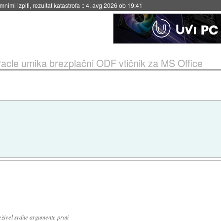
4. avg 2026 ob 19:41
acle umika brezplačni ODF vtičnik za MS Office
živel srdite argumente proti