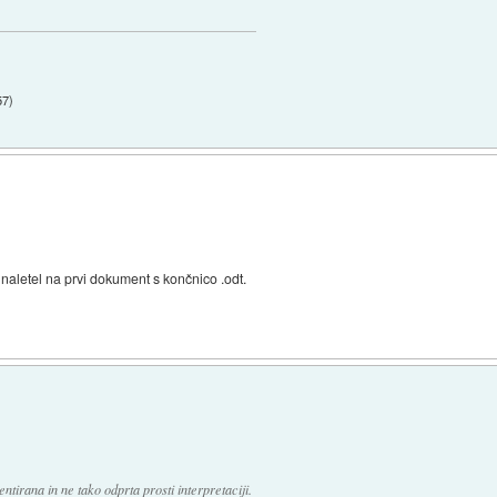
57
)
aletel na prvi dokument s končnico .odt.
ntirana in ne tako odprta prosti interpretaciji.