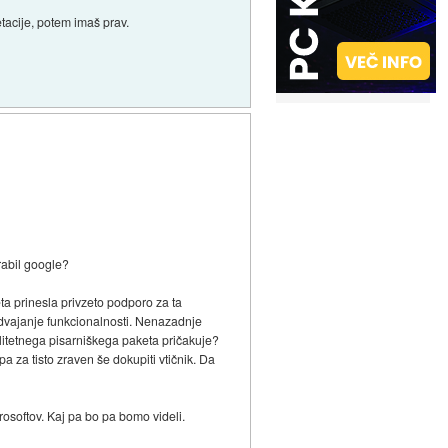
tacije, potem imaš prav.
rabil google?
ta prinesla privzeto podporo za ta
podvajanje funkcionalnosti. Nenazadnje
valitetnega pisarniškega paketa pričakuje?
 za tisto zraven še dokupiti vtičnik. Da
rosoftov. Kaj pa bo pa bomo videli.