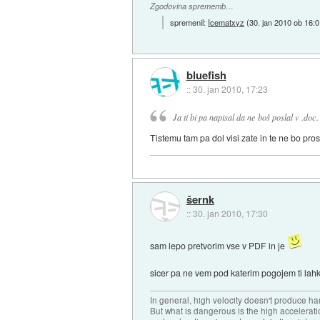
Zgodovina sprememb…
spremenil:
Icematxyz
(
30. jan 2010 ob 16:
bluefish
::
30. jan 2010, 17:23
Ja ti bi pa napisal da ne boš poslal v .doc.
Tistemu tam pa dol visi zate in te ne bo pros
šernk
::
30. jan 2010, 17:30
sam lepo pretvorim vse v PDF in je
sicer pa ne vem pod katerim pogojem ti lahk
In general, high velocity doesn't produce har
But what is dangerous is the high accelerat