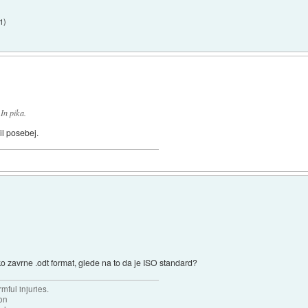
01
)
 In pika.
il posebej.
o zavrne .odt format, glede na to da je ISO standard?
mful injuries.
ion