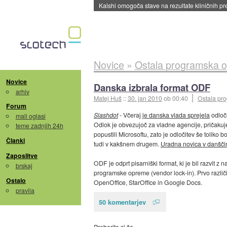
Sandisk že prodal več kot polovico SSD-jev za 
Novice
»
Ostala programska 
Novice
Danska izbrala format ODF
arhiv
Matej Huš
::
30. jan 2010
ob 00:40
Ostala pr
Forum
Slashdot
- Včeraj
je danska vlada sprejela
odloči
mali oglasi
Odlok je obvezujoč za vladne agencije, pričakujejo
teme zadnjih 24h
popustili Microsoftu, zato je odločitev še toliko
Članki
tudi v kakšnem drugem.
Uradna novica v danšči
Zaposlitve
ODF je odprt pisarniški format, ki je bil razvit
brskaj
programske opreme (vendor lock-in). Prvo različic
Ostalo
OpenOffice, StarOffice in Google Docs.
pravila
50 komentarjev
Preberite si še…