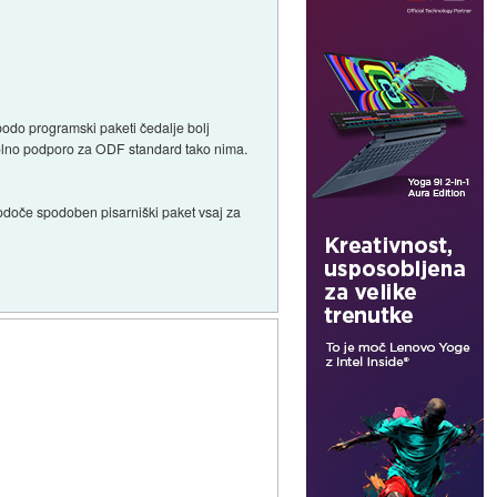
 bodo programski paketi čedalje bolj
opolno podporo za ODF standard tako nima.
 bodoče spodoben pisarniški paket vsaj za