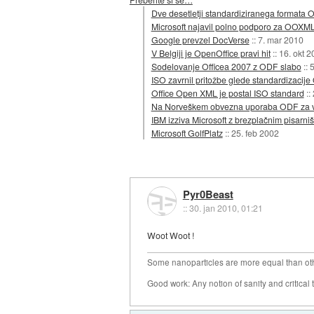
Dve desetletji standardiziranega formata
Microsoft najavil polno podporo za OOXM
Google prevzel DocVerse
::
7. mar 2010
V Belgiji je OpenOffice pravi hit
::
16. okt 2
Sodelovanje Officea 2007 z ODF slabo
::
5
ISO zavrnil pritožbe glede standardizaci
Office Open XML je postal ISO standard
::
Na Norveškem obvezna uporaba ODF za 
IBM izziva Microsoft z brezplačnim pisarn
Microsoft GolfPlatz
::
25. feb 2002
Pyr0Beast
::
30. jan 2010, 01:21
Woot Woot !
Some nanoparticles are more equal than ot
Good work: Any notion of sanity and critical t