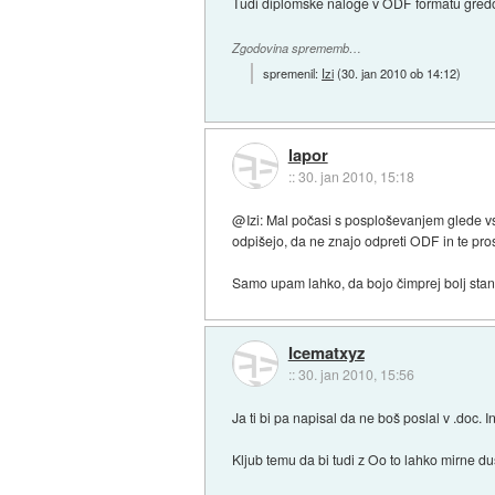
Tudi diplomske naloge v ODF formatu gredo 
Zgodovina sprememb…
spremenil:
Izi
(
30. jan 2010 ob 14:12
)
lapor
::
30. jan 2010, 15:18
@Izi: Mal počasi s posploševanjem glede vseh
odpišejo, da ne znajo odpreti ODF in te prosi
Samo upam lahko, da bojo čimprej bolj stan
Icematxyz
::
30. jan 2010, 15:56
Ja ti bi pa napisal da ne boš poslal v .doc. I
Kljub temu da bi tudi z Oo to lahko mirne duše