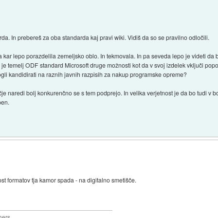
. In prebereš za oba standarda kaj pravi wiki. Vidiš da so se pravilno odločili.
a kar lepo porazdelila zemeljsko oblo. In tekmovala. In pa seveda lepo je videti da
r je temelj ODF standard Microsoft druge možnosti kot da v svoj izdelek vključi p
ogli kandidirati na raznih javnih razpisih za nakup programske opreme?
čje naredi bolj konkurenčno se s tem podprejo. In velika verjetnost je da bo tudi v
pen.
ost formatov tja kamor spada - na digitalno smetišče.
hers