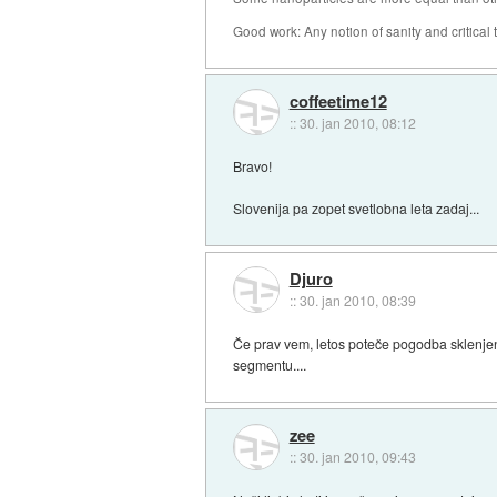
Good work: Any notion of sanity and critical t
coffeetime12
::
30. jan 2010, 08:12
Bravo!
Slovenija pa zopet svetlobna leta zadaj...
Djuro
::
30. jan 2010, 08:39
Če prav vem, letos poteče pogodba sklenjen
segmentu....
zee
::
30. jan 2010, 09:43