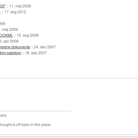
 ODF
::
11. maj 2026
L
::
17. avg 2012
009
. maj 2009
je OOXML
::
15. avg 2008
2. apr 2008
vladne dokumente
::
24. dec 2007
iškim paketom
::
18. sep 2007
hers
hought is off-topic in this place