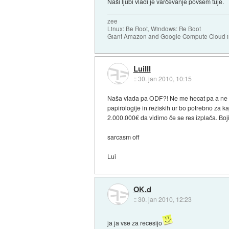
Naši ljubi vladi je varčevanje povsem tuje.
zee
Linux: Be Root, Windows: Re Boot
Giant Amazon and Google Compute Cloud in
LuiIII
::
30. jan 2010, 10:15
Naša vlada pa ODF?! Ne me hecat pa a ne ve
papirologije in režiskih ur bo potrebno za 
2.000.000€ da vidimo če se res izplača. Boj
sarcasm off
Lui
OK.d
::
30. jan 2010, 12:23
ja ja vse za recesijo