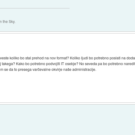
 the Sky.
ste koliko bo stal prehod na nov format? Koliko ljudi bo potrebno poslati na dod
kaj takega? Kako bo potrebno podvojiti IT osebje? No seveda pa bo potrebno naredit
im se da to presega varčevalne okvirje naše administracije.