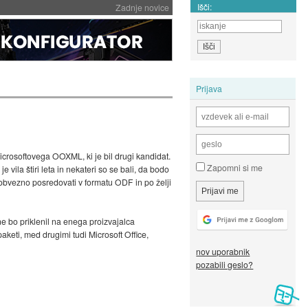
Išči:
Zadnje novice
Prijava
icrosoftovega OOXML, ki je bil drugi kandidat.
Zapomni si me
vila štiri leta in nekateri so se bali, da bodo
e obvezno posredovati v formatu ODF in po želji
ne bo priklenil na enega proizvajalca
aketi, med drugimi tudi Microsoft Office,
nov uporabnik
pozabili geslo?