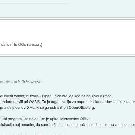
, da to ni le OOo naveza ;)
st, da to ni le OOo naveza ;)
ent format) ni izmislil OpenOffice.org, da kdo ne bo živel v zmoti.
standard razvili pri OASIS. To je organizacija za napredek standardov za strukturira
matu na osnovi XML, ki so ga ustvarili pri OpenOffice.org.
ški programi, še najdalj se je upiral Microsoftov Office.
istracije naj omenim, da sem že 3 leta nazaj na občini sredi Ljubljane vse lepo o