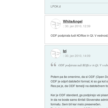
LPOK.d
WhiteAngel
::
30. jan 2010, 12:39
ODF podpirata tudi KOffice in Qt. V vednost
Izi
::
30. jan 2010, 14:09
ODF podpirata tudi KOffice in Qt. V vedno
Potem pa še omenimo, da si ODF (Open Docum
ODF je odprt datotečni format, ki so ga kot 
Res pa je, da ODF temelji na datotečnem for
Ker je ODF standard, ga podpirajo vsi pisarni
In da ne boste samo šinfali Slovenske admin
formatu. Sem bil kar malo presenečen.