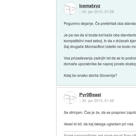
Icematxyz
::
30. jan 2010, 01:28
Pogumno dejanje. Če pretehtaš oba standarda
Je pa res da si bosta kot kaže oba standard
kompatibilni med seboj. In da v državah kje
Saj drugače Microsoftovi izdelki ne bodo m
Vsa prizadevanja zadnjih let da se to podro
domače uporabnike še naprej prosto dosto
Kdaj bo enako storila Slovenija?
Pyr0Beast
::
30. jan 2010, 01:48
Se strinjam. Čas je že, da se pospravi zaprt
Vesel bi bil, da kaj takega ugledam pri nas.
Some nanoparticles are more equal than ot