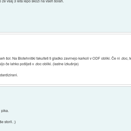
že vsaj 3 leta lepo skozi na vseh šolah.
 šol. Na Biotehniški fakulteti ti gladko zavrnejo karkoli v ODF obliki. Če ni .doc, 
jo če lahko pošlješ v .doc obliki. (lastne izkušnje)
dardizirani.
n pika.
 storil. ;)