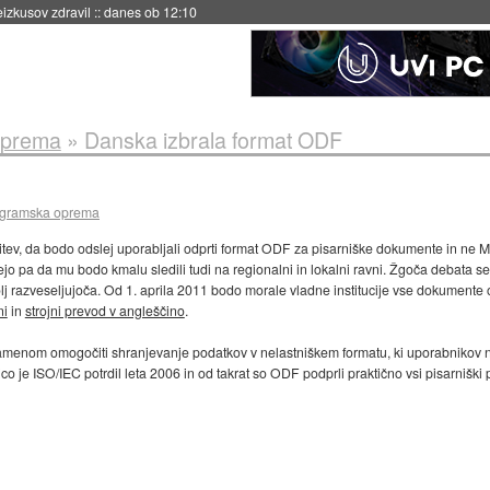
naslednji dve leti
::
danes ob 11:37
oprema
»
Danska izbrala format ODF
ogramska oprema
tev, da bodo odslej uporabljali odprti format ODF za pisarniške dokumente in ne M
 pa da mu bodo kmalu sledili tudi na regionalni in lokalni ravni. Žgoča debata se je 
 bolj razveseljujoča. Od 1. aprila 2011 bodo morale vladne institucije vse dokument
ni
in
strojni prevod v angleščino
.
 z namenom omogočiti shranjevanje podatkov v nelastniškem formatu, ki uporabnikov 
o je ISO/IEC potrdil leta 2006 in od takrat so ODF podprli praktično vsi pisarniški p