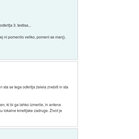
kritja 3. testisa...
rej ni pomenilo veliko, pomeni se manj).
 sta se tega odkritja želela znebiti in sta
en, ki bi ga lahko izmerile, in antena
u lokalne kmetijske zadruge. Život je