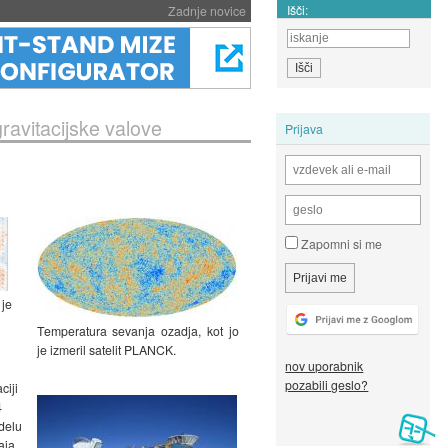
Išči:
Zadnje novice
ravitacijske valove
Prijava
Zapomni si me
 je
Temperatura sevanja ozadja, kot jo
je izmeril satelit PLANCK.
nov uporabnik
pozabili geslo?
ciji
4
delu
aja