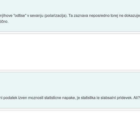
a njihove "odtise" v sevanju (polarizacija). Ta zaznava neposredno torej ne dokazuje
tično.
 podatek izven moznosti statisticne napake, je statistika le slabsalni pridevek. Ali