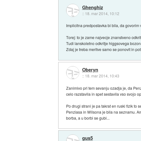
Ghenghiz
::
18. mar 2014, 10:12
Implicitna predpostavka bi bila, da govorim v 
Torej: to je zame najvecje znanstveno odkri
Tudi lanskoletno odkritje higgsovega bozona
Zdaj je treba meritve samo se ponovit in potrd
Oberyn
::
18. mar 2014, 10:43
Zanimivo pri tem sevanju ozadja je, da Penzia
celo razstavila in spet sestavila vso svojo o
Po drugi strani je pa takrat en ruski fizik t
Penziasa in Wilsona je bila na seznamu. Amp
borba, a u borbi se gubi...
gus5