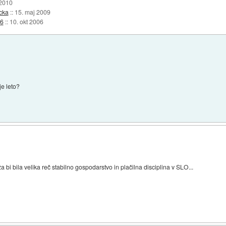
 2010
cka
::
15. maj 2009
06
::
10. okt 2006
je leto?
ža bi bila velika reč stabilno gospodarstvo in plačilna disciplina v SLO...