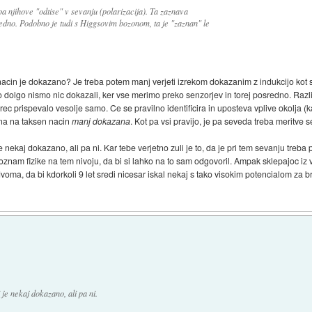
 pa njihove "odtise" v sevanju (polarizacija). Ta zaznava
edno. Podobno je tudi s Higgsovim bozonom, ta je "zaznan" le
acin je dokazano? Je treba potem manj verjeti izrekom dokazanim z indukcijo kot s
olgo nismo nic dokazali, ker vse merimo preko senzorjev in torej posredno. Razl
orec prispevalo vesolje samo. Ce se pravilno identificira in uposteva vplive okolja 
ena na taksen nacin
manj dokazana
. Kot pa vsi pravijo, je pa seveda treba meritve s
e nekaj dokazano, ali pa ni. Kar tebe verjetno zuli je to, da je pri tem sevanju tre
 poznam fizike na tem nivoju, da bi si lahko na to sam odgovoril. Ampak sklepajoc
voma, da bi kdorkoli 9 let sredi nicesar iskal nekaj s tako visokim potencialom za br
 je nekaj dokazano, ali pa ni.