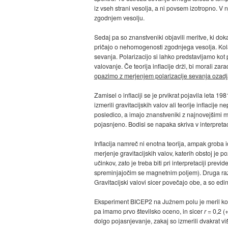
iz vseh strani vesolja, a ni povsem izotropno. 
zgodnjem vesolju.
Sedaj pa so znanstveniki objavili meritve, ki do
pričajo o nehomogenosti zgodnjega vesolja. Ko
sevanja. Polarizacijo si lahko predstavljamo kot
valovanje. Če teorija inflacije drži, bi morali zar
opazimo z merjenjem polarizacije sevanja ozad
Zamisel o inflaciji se je prvikrat pojavila leta 
izmerili gravitacijskih valov ali teorije inflacij
posledico, a imajo znanstveniki z najnovejšimi m
pojasnjeno. Bodisi se napaka skriva v interpretaciji
Inflacija namreč ni enotna teorija, ampak groba i
merjenje gravitacijskih valov, katerih obstoj je
učinkov, zato je treba biti pri interpretaciji previ
spreminjajočim se magnetnim poljem). Druga razl
Gravitacijski valovi sicer povečajo obe, a so edin
Eksperiment BICEP2 na Južnem polu je meril ko
pa imamo prvo številsko oceno, in sicer
r
= 0,2 (+
dolgo pojasnjevanje, zakaj so izmerili dvakrat vi