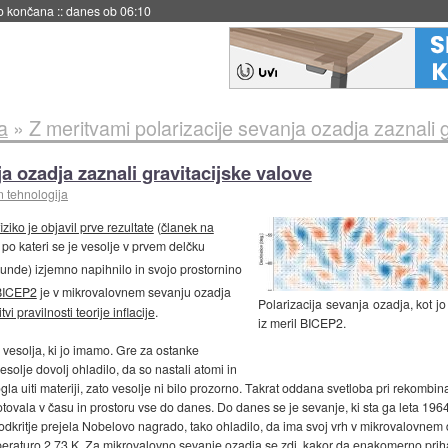
s ob 06:09
a
»
Z meritvami polarizacije sevanja ozadja zaznali g
a ozadja zaznali gravitacijske valove
n tehnologija
iko je objavil prve rezultate
(
članek na
, po kateri se je vesolje v prvem delčku
unde) izjemno napihnilo in svojo prostornino
BICEP2
je v mikrovalovnem sevanju ozadja
Polarizacija sevanja ozadja, kot jo
tvi pravilnosti teorije inflacije
.
iz meril BICEP2.
a vesolja, ki jo imamo. Gre za ostanke
vesolje dovolj ohladilo, da so nastali atomi in
la uiti materiji, zato vesolje ni bilo prozorno. Takrat oddana svetloba pri rekombina
tovala v času in prostoru vse do danes. Do danes se je sevanje, ki sta ga leta 196
odkritje prejela Nobelovo nagrado, tako ohladilo, da ima svoj vrh v mikrovalovnem 
peraturo 2,73 K. Za mikrovalovno sevanje ozadja se zdi, kakor da enakomerno prih