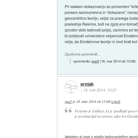
Pri vsakem dokazovanju so pomembni "kriteri
povsem samoumevna in "dokazana"; nenazadnj
geocentrično teorijo, veljal za pravega čud
poslednje Resnice, tudi ne zgolj eno tolmač
(prostor dobi lastnosti polja), zanimivo pri 
bi potrjevali univerzalno veljavnost Einstein
velja, da Einsteinove teorije ni moč brati ko
Zgodovina sprememb…
spremenilo:
gus5
(
18. mar 2014 ob 13:08
)
srnjak
::
18. mar 2014, 13:27
gus5
je
18. mar 2014 ob 13:08
izjavil
:
Verjetno je Galilejo, ki je spodbijal geoc
je predstavljal nevarnost; tako kot Giord
Verjetno si imel v mislih heliocentrično teori