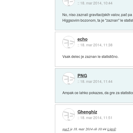
::
18. mar 2014, 10:44
No, niso zaznali gravitacijskih valov, pač p
Higgsovim bozonom, ta je "zaznan" le statis
echo
::
18. mar 2014, 11:38
Vsak delec je zaznan le statistično.
PNG
::
18. mar 2014, 11:44
Ampak ce lahko pokazes, da gre za statisticni
Ghenghiz
::
18. mar 2014, 11:51
gus5
je
18. mar 2014 ob 10:44
izjavil
: