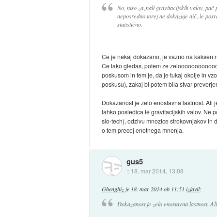
No, niso zaznali gravitacijskih valov, pač
neposredno torej ne dokazuje nič, le posr
statistično.
Ce je nekaj dokazano, je vazno na kaksen n
Ce tako gledas, potem ze zeloooooooooooo d
poskusom in tem je, da je tukaj okolje in vz
poskusu), zakaj bi potem bila stvar preverj
Dokazanost je zelo enostavna lastnost. Ali j
lahko posledica le gravitacijskih valov. Ne
slo-tech), odzivu mnozice strokovnjakov in d
o tem precej enotnega mnenja.
gus5
::
18. mar 2014, 13:08
Ghenghiz
je
18. mar 2014 ob 11:51
izjavil
:
Dokazanost je zelo enostavna lastnost. Ali