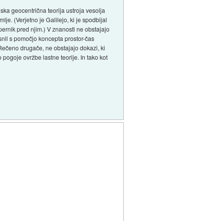
ka geocentrična teorija ustroja vesolja
. (Verjetno je Galilejo, ki je spodbijal
ernik pred njim.) V znanosti ne obstajajo
asnil s pomočjo koncepta prostor-čas
.) Rečeno drugače, ne obstajajo dokazi, ki
o pogoje ovržbe lastne teorije. In tako kot