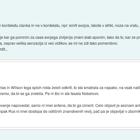
kontekstu clanka in ne v kontekstu, npr: smrti svojca, lakote v afriki, noza na vratu, od
tje kar ga pomnim za casa svojega zivljenja (mam slab spomin, tako da to, kar ze p
, ceprav velika senzacija iz vec vidikov, se mi ne zdi tako pomembno.
it...
s in Wilson tega sploh nista želeli odkriti, to sta smatrala za napako, na vsak način
premo, da bi se ga znebila. Pa ni šlo in sta fasala Nobelovo.
o sevanje napovedal, samo ni imel antene, da bi ga izmeril. Celo objavil je seznam ant
ak Rus ni imel dostopa do odličnih znanstvenih revij, pač pa je objavljal v zbornik