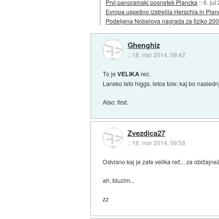
Prvi panoramski posnetek Plancka
::
6. jul
Evropa uspešno izstrelila Herschla in Plan
Podeljena Nobelova nagrada za fiziko 20
Ghenghiz
::
18. mar 2014, 09:42
To je
VELIKA
rec.
Lansko leto higgs, letos tole; kaj bo nasledn
Also: first.
Zvezdica27
::
18. mar 2014, 09:58
Odvisno kaj je zate velika reč... za običajne
ah, bluzim...
zz