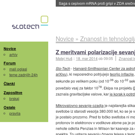
BMW v vozilih začel predvajati reklame
::
dane
Novice
»
Znanost in tehnologij
Novice
Z meritvami polarizacije sevanj
arhiv
Matej Huš
::
18. mar 2014
ob 09:05
Znanost i
Forum
Slo-Tech
-
Harvard-Smithsonian Center za astrofiz
mali oglasi
arXivu
), ki neposredno potrjujejo
teorijo inflacije
teme zadnjih 24h
-36
-32
sekunde po velikem poku (od 10
do 10
sek
Članki
78
povečalo vsaj za faktor 10
. Ekipa na projektu
Zaposlitve
zaznala gravitacijske valove, kar
je korak k potrdi
brskaj
Mikrovalovno sevanje ozadja
je najstarejša slik
Ostalo
svetlobe iz starosti vesolja 380.000 let, ko se je 
pravila
je postalo prozorno. Pred to točko svetloba ni mog
protonov in elektronov v vodikove atome pa je po
nehote odkrila Penzias in Wilson ter kasneje za 
spektra. To ustreza sevanju črnega telesa s tem