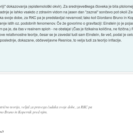
ji" dokazovanja (epistemološki okvir). Za srednjeveškega človeka je bila ptolomejs
e je lahko vsakdo z zdravim vidom na jasen dan "zaznal" sončevo pot okoli Zemlje
aka svoje dobe, za RKC pa je predstavljal nevarnost; tako kot Giordano Bruno in Kop
enje istih oz. podobnih fenomenov. Če že govorimo o gravitaciji: Einstein jo je poj
tem pa je, da čas v realnem sploh - ne obstaja! (Čas je fizikalna količina, ne fizična
ove relativnostne teorije, česar se je zavedal tudi sam Einstein, še več, podal je cel
t poslednje, dokazane, občeveljavne Resnice, to velja tudi za teorijo inflacije.
entrično teorijo, veljal za pravega čudaka svoje dobe, za RKC pa
ano Bruno in Kopernik pred njim.
jo?