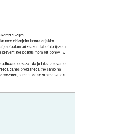
 kontradikcijo?
ika med obicajnim laboratorijskim
(kar je problem pri vsakem laboratorijskem
e preverit, ker poskus mora biti ponovljiv.
ba predhodno dokazat, da je taksno sevanje
 iz vsega danes prebranega (ne samo na
ezveznost, bi rekel, da so si strokovnjaki