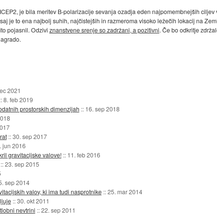
CEP2, je bila meritev B-polarizacije sevanja ozadja eden najpomembnejših ciljev v ko
aj je to ena najbolj suhih, najčistejših in razmeroma visoko ležečih lokacij na Zemlj
ito pojasnil. Odzivi
znanstvene srenje so zadržani, a pozitivni
. Če bo odkritje zdržal
nagrado.
dec 2021
::
8. feb 2019
dodatnih prostorskih dimenzijah
::
16. sep 2018
2018
2017
rat
::
30. sep 2017
. jun 2016
ril gravitacijske valove!
::
11. feb 2016
::
23. sep 2015
5
5. sep 2014
avitacijskih valov, ki ima tudi nasprotnike
::
25. mar 2014
ljuje
::
30. okt 2011
lobni nevtrini
::
22. sep 2011