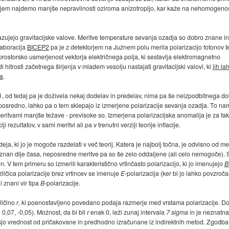
V njem najdemo manjše nepravilnosti oziroma anizotropijo, kar kaže na nehomogenos
kazujejo gravitacijske valove. Meritve temperature sevanja ozadja so dobro znane in
laboracija
BICEP2
pa je z detektorjem na Južnem polu merila polarizacijo fotonov 
 prostorsko usmerjenost vektorja električnega polja, ki sestavlja elektromagnetno
adi hitrosti začetnega širjenja v mladem vesolju nastajati gravitacijski valovi, ki
jih la
ja
.
1981, od tedaj pa je doživela nekaj dodelav in predelav, nima pa še neizpodbitnega do
e neposredno, lahko pa o tem sklepajo iz izmerjene polarizacije sevanja ozadja. To na
eritvami manjše težave - previsoke so. Izmerjena polarizacijska anomalija je za fakt
 rezultatov, v sami meritvi ali pa v trenutni verziji teorije inflacije.
deja, ki jo je mogoče razdelati v več teorij. Katera je najbolj točna, je odvisno od 
 poznan dlje časa, neposredne meritve pa so še zelo oddaljene (ali celo nemogoče). 
den. V tem primeru so izmerili karakteristično vrtinčasto polarizacijo, ki jo imenujejo
B
ičica polarizacije brez vrtincev se imenuje
E
-polarizacija (ker bi jo lahko povzroča
i znani vir tipa
B
-polarizacije.
ličino
r
, ki poenostavljeno povedano podaja razmerje med vrstama polarizacije. Do
 0,07, -0,05). Možnost, da bi bil
r
enak 0, leži zunaj intervala
7 sigma
in je neznatna
šjo vrednost od pričakovane in predhodno izračunane iz indirektnih metod. Zgodba o 