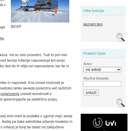
ti v
Hitre funkcije
seznam tem
BICEP
tega
hko
Posebni izpisi
kaza. Vsi so zelo posredni. Tudi to pot niso
mreč teorija inflacije napoveduje kot svojo
Avtor:
or dve do tri višja od napovedane, kar še ni
Ključna beseda:
meritev in napovedi. Ena izmed možnosti je
Svetlobo lahko seveda polarizira več različnih
-polarizacija
(zaradi sorodnosti s
lo spreminjajoče se električno polje).
slej smo imeli le podatke
o zgornji meji
, sedaj
. Sedaj pa čaka astrofizike piljenje modelov in
inflaciji je torej še daleč od zaključene.