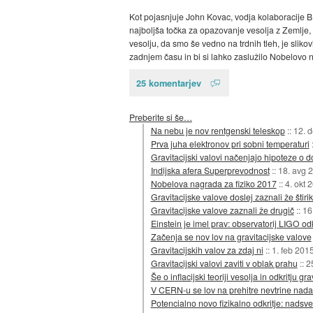
Kot pojasnjuje John Kovac, vodja kolaboracije BI
najboljša točka za opazovanje vesolja z Zemlje, s
vesolju, da smo še vedno na trdnih tleh, je slikov
zadnjem času in bi si lahko zaslužilo Nobelovo 
25 komentarjev
Preberite si še…
Na nebu je nov rentgenski teleskop
::
12. 
Prva juha elektronov pri sobni temperaturi
Gravitacijski valovi načenjajo hipoteze o 
Indijska afera Superprevodnost
::
18. avg 
Nobelova nagrada za fiziko 2017
::
4. okt 
Gravitacijske valove doslej zaznali že štirik
Gravitacijske valove zaznali že drugič
::
16
Einstein je imel prav: observatorij LIGO odk
Začenja se nov lov na gravitacijske valove
Gravitacijskih valov za zdaj ni
::
1. feb 201
Gravitacijski valovi zaviti v oblak prahu
::
2
Še o inflacijski teoriji vesolja in odkritju gr
V CERN-u se lov na prehitre nevtrine nada
Potencialno novo fizikalno odkritje: nadsvet