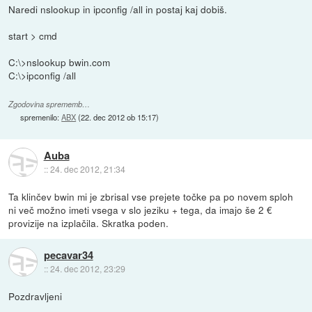
Naredi nslookup in ipconfig /all in postaj kaj dobiš.
start > cmd
C:\>nslookup bwin.com
C:\>ipconfig /all
Zgodovina sprememb…
spremenilo:
ABX
(
22. dec 2012 ob 15:17
)
Auba
::
24. dec 2012, 21:34
Ta klinčev bwin mi je zbrisal vse prejete točke pa po novem sploh
ni več možno imeti vsega v slo jeziku + tega, da imajo še 2 €
provizije na izplačila. Skratka poden.
pecavar34
::
24. dec 2012, 23:29
Pozdravljeni