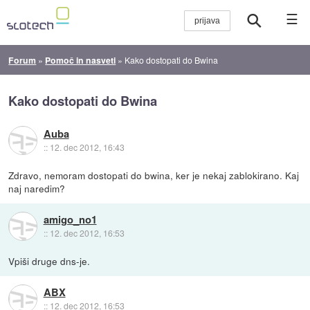
☰
Forum
»
Pomoč in nasveti
»
Kako dostopati do Bwina
Kako dostopati do Bwina
Auba
::
12. dec 2012, 16:43
Zdravo, nemoram dostopati do bwina, ker je nekaj zablokirano. Kaj
naj naredim?
amigo_no1
::
12. dec 2012, 16:53
Vpiši druge dns-je.
ABX
::
12. dec 2012, 16:53