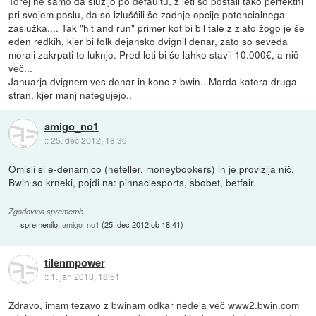
Torej ne samo da služijo po defaultu, z leti so postali tako perfektni
pri svojem poslu, da so izluščili še zadnje opcije potencialnega
zaslužka.... Tak "hit and run" primer kot bi bil tale z zlato žogo je še
eden redkih, kjer bi folk dejansko dvignil denar, zato so seveda
morali zakrpati to luknjo. Pred leti bi še lahko stavil 10.000€, a nič
več...
Januarja dvignem ves denar in konc z bwin.. Morda katera druga
stran, kjer manj nategujejo..
amigo_no1
::
25. dec 2012, 18:36
Omisli si e-denarnico (neteller, moneybookers) in je provizija nič.
Bwin so krneki, pojdi na: pinnaclesports, sbobet, betfair.
Zgodovina sprememb…
spremenilo:
amigo_no1
(
25. dec 2012 ob 18:41
)
tilenmpower
::
1. jan 2013, 18:51
Zdravo, imam tezavo z bwinam odkar nedela več www2.bwin.com