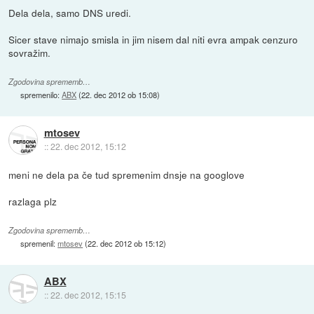
Dela dela, samo DNS uredi.
Sicer stave nimajo smisla in jim nisem dal niti evra ampak cenzuro
sovražim.
Zgodovina sprememb…
spremenilo:
ABX
(
22. dec 2012 ob 15:08
)
mtosev
::
22. dec 2012, 15:12
meni ne dela pa če tud spremenim dnsje na googlove
razlaga plz
Zgodovina sprememb…
spremenil:
mtosev
(
22. dec 2012 ob 15:12
)
ABX
::
22. dec 2012, 15:15