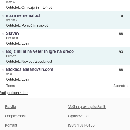
blaz87
Oddelek:
Omrežja in internet
»
stran se ne naloži
10
drzni86
Oddelek:
Pomoč in nasveti
»
Stave?
88
Pesimist
Oddelek:
Loža
»
Boj z mlini na veter in igre na srečo
93
Primoz
Oddelek:
Novice
/
Zasebnost
»
Blokada BetandWin.com
88
dela
Oddelek:
Loža
Tema
Sporočila
Več podobnih tem
Pravila
Večina pravic pridržanih
Odgovornost
Oglaševanje
Kontakt
ISSN 1581-0186