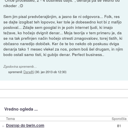
"Once processed, 2 - 4 business days.", denarja pa še vedno od
nikoder .:D
Sem jim pisal predvčerajšnjim, a jasno še ni odgovora... Folk, res
se dajte izogibat teh lopovov, ker tole je dobesedno kot bi z mafijo
posloval... Zdajle sem googlal in je poln internet ljudi, ki imajo
težave, ko hočejo dvignit denar... Moja teorija v tem primeru je, da
se na tak prefinjen način hočejo otresti zmagovalcev, torej tistih, ki
občasno naredijo dobiček. Ker če te bo nekdo ob poskusu dviga
denarja tako 1 mesec vlekel za nos, potem boš šel drugam, in njim
bodo ostali samo tisti, ki gubijo denar. Perfect business..
Zgodovina sprememb…
spremenil:
DarwiN
(
30. jan 2013 ob 12:30
)
Vredno ogleda ...
Tema
Sporočila
»
Dostop do bwin.com
81