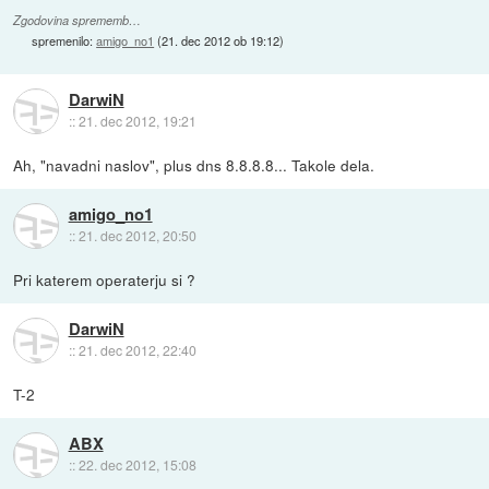
Zgodovina sprememb…
spremenilo:
amigo_no1
(
21. dec 2012 ob 19:12
)
DarwiN
::
21. dec 2012, 19:21
Ah, "navadni naslov", plus dns 8.8.8.8... Takole dela.
amigo_no1
::
21. dec 2012, 20:50
Pri katerem operaterju si ?
DarwiN
::
21. dec 2012, 22:40
T-2
ABX
::
22. dec 2012, 15:08