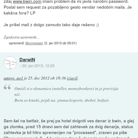
zdaj
www.bwin.com
imam problem da mi javla narobni password.
Poslal sem request za pozabljeno geslo vendar nedobim maila. Je
kakšna fora? LP
Je prišel mail z dolgo zamudo tako daje rešeno ;)
Zgodovina sprememb…
spremenil:
tilenmpower
(
2. jan 2013 ob 05:01
)
DarwiN
::
30. jan 2013, 12:29
amigo_no1
je
25. dec 2012 ob 18:36
izjavil
:
Omisli si e-denarnico (neteller, moneybookers) in je provizija
nič.
Bwin so krneki, pojdi na: pinnaclesports, sbobet, betfair.
Sem šel na betfair, še prej pa hotel dvigniti ves denar iz bwin, a glej
ga zlomka, pred 15 dnevi sem dal zahtevek za dvig denarja, status
zahtevka je bil hitro spremenjen na "processed", zraven pa piše