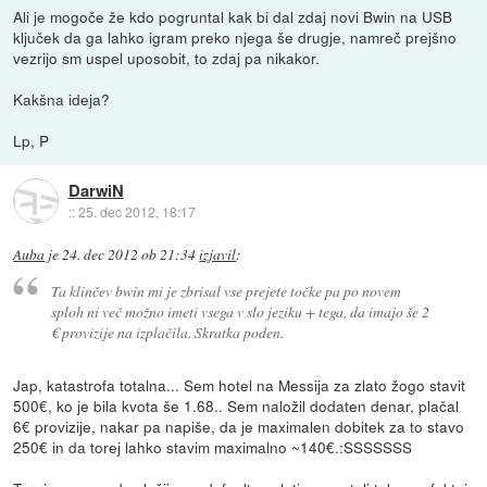
Ali je mogoče že kdo pogruntal kak bi dal zdaj novi Bwin na USB
ključek da ga lahko igram preko njega še drugje, namreč prejšno
vezrijo sm uspel uposobit, to zdaj pa nikakor.
Kakšna ideja?
Lp, P
DarwiN
::
25. dec 2012, 18:17
Auba
je
24. dec 2012 ob 21:34
izjavil
:
Ta klinčev bwin mi je zbrisal vse prejete točke pa po novem
sploh ni več možno imeti vsega v slo jeziku + tega, da imajo še 2
€ provizije na izplačila. Skratka poden.
Jap, katastrofa totalna... Sem hotel na Messija za zlato žogo stavit
500€, ko je bila kvota še 1.68.. Sem naložil dodaten denar, plačal
6€ provizije, nakar pa napiše, da je maximalen dobitek za to stavo
250€ in da torej lahko stavim maximalno ~140€.:SSSSSSS