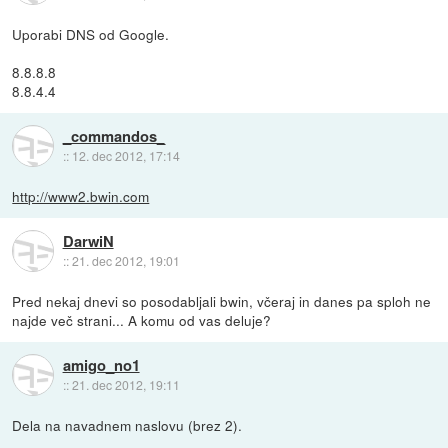
Uporabi DNS od Google.
8.8.8.8
8.8.4.4
_commandos_
::
12. dec 2012, 17:14
http://www2.bwin.com
DarwiN
::
21. dec 2012, 19:01
Pred nekaj dnevi so posodabljali bwin, včeraj in danes pa sploh ne
najde več strani... A komu od vas deluje?
amigo_no1
::
21. dec 2012, 19:11
Dela na navadnem naslovu (brez 2).