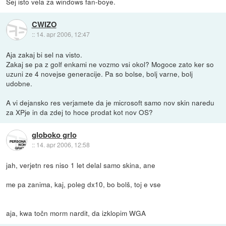
Sej isto vela za windows fan-boye.
CWIZO
::
14. apr 2006, 12:47
Aja zakaj bi sel na visto.
Zakaj se pa z golf enkami ne vozmo vsi okol? Mogoce zato ker so
uzuni ze 4 novejse generacije. Pa so bolse, bolj varne, bolj
udobne.
A vi dejansko res verjamete da je microsoft samo nov skin naredu
za XPje in da zdej to hoce prodat kot nov OS?
globoko grlo
::
14. apr 2006, 12:58
jah, verjetn res niso 1 let delal samo skina, ane
me pa zanima, kaj, poleg dx10, bo bolš, toj e vse
aja, kwa točn morm nardit, da izklopim WGA