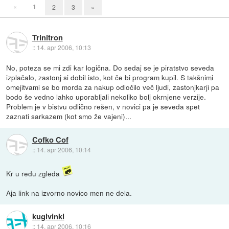
«
1
2
3
»
Trinitron
::
14. apr 2006, 10:13
No, poteza se mi zdi kar logična. Do sedaj se je piratstvo seveda
izplačalo, zastonj si dobil isto, kot če bi program kupil. S takšnimi
omejitvami se bo morda za nakup odločilo več ljudi, zastonjkarji pa
bodo še vedno lahko uporabljali nekoliko bolj okrnjene verzije.
Problem je v bistvu odlično rešen, v novici pa je seveda spet
zaznati sarkazem (kot smo že vajeni)...
Cofko Cof
::
14. apr 2006, 10:14
Kr u redu zgleda
Aja link na izvorno novico men ne dela.
kuglvinkl
::
14. apr 2006, 10:16