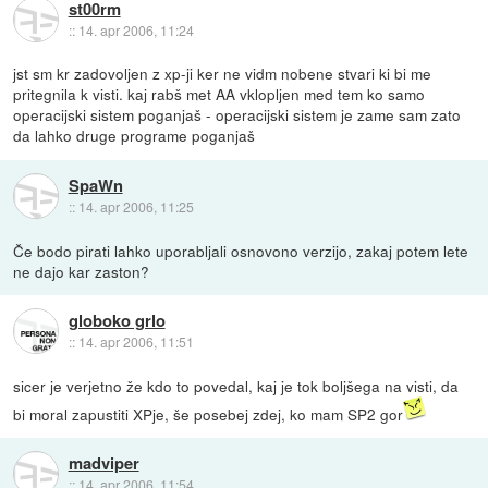
st00rm
::
14. apr 2006, 11:24
jst sm kr zadovoljen z xp-ji ker ne vidm nobene stvari ki bi me
pritegnila k visti. kaj rabš met AA vklopljen med tem ko samo
operacijski sistem poganjaš - operacijski sistem je zame sam zato
da lahko druge programe poganjaš
SpaWn
::
14. apr 2006, 11:25
Če bodo pirati lahko uporabljali osnovono verzijo, zakaj potem lete
ne dajo kar zaston?
globoko grlo
::
14. apr 2006, 11:51
sicer je verjetno že kdo to povedal, kaj je tok boljšega na visti, da
bi moral zapustiti XPje, še posebej zdej, ko mam SP2 gor
madviper
::
14. apr 2006, 11:54