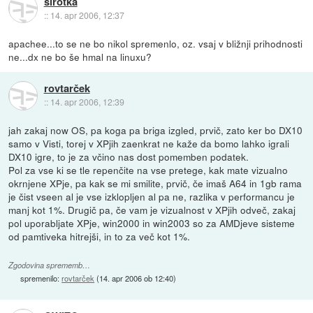
sirotka
::
14. apr 2006, 12:37
apachee...to se ne bo nikol spremenlo, oz. vsaj v bližnji prihodnosti
ne...dx ne bo še hmal na linuxu?
rovtarček
::
14. apr 2006, 12:39
jah zakaj now OS, pa koga pa briga izgled, prvič, zato ker bo DX10
samo v Visti, torej v XPjih zaenkrat ne kaže da bomo lahko igrali
DX10 igre, to je za včino nas dost pomemben podatek.
Pol za vse ki se tle repenčite na vse pretege, kak mate vizualno
okrnjene XPje, pa kak se mi smilite, prvič, če imaš A64 in 1gb rama
je čist vseen al je vse izklopljen al pa ne, razlika v performancu je
manj kot 1%. Drugič pa, če vam je vizualnost v XPjih odveč, zakaj
pol uporabljate XPje, win2000 in win2003 so za AMDjeve sisteme
od pamtiveka hitrejši, in to za več kot 1%.
Zgodovina sprememb…
spremenilo:
rovtarček
(
14. apr 2006 ob 12:40
)