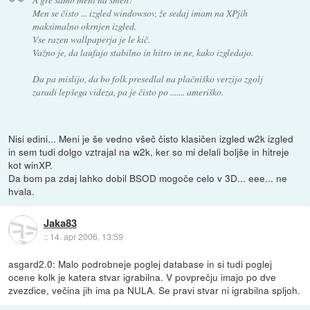
Men se čisto ... izgled windowsov, že sedaj imam na XPjih
maksimalno okrnjen izgled.
Vse razen wallpaperja je le kič.
Važno je, da laufajo stabilno in hitro in ne, kako izgledajo.
Da pa mislijo, da bo folk presedlal na plačniško verzijo zgolj
zaradi lepšega videza, pa je čisto po ....... ameriško.
Nisi edini... Meni je še vedno všeč čisto klasičen izgled w2k izgled
in sem tudi dolgo vztrajal na w2k, ker so mi delali boljše in hitreje
kot winXP.
Da bom pa zdaj lahko dobil BSOD mogoče celo v 3D... eee... ne
hvala.
Jaka83
::
14. apr 2006, 13:59
asgard2.0: Malo podrobneje poglej database in si tudi poglej
ocene kolk je katera stvar igrabilna. V povprečju imajo po dve
zvezdice, večina jih ima pa NULA. Se pravi stvar ni igrabilna spljoh.