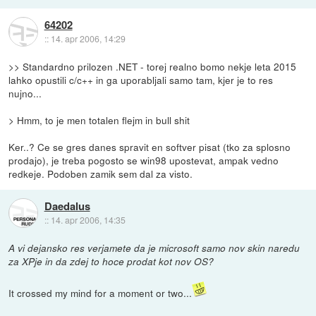
64202
::
14. apr 2006, 14:29
>> Standardno prilozen .NET - torej realno bomo nekje leta 2015
lahko opustili c/c++ in ga uporabljali samo tam, kjer je to res
nujno...
> Hmm, to je men totalen flejm in bull shit
Ker..? Ce se gres danes spravit en softver pisat (tko za splosno
prodajo), je treba pogosto se win98 upostevat, ampak vedno
redkeje. Podoben zamik sem dal za visto.
Daedalus
::
14. apr 2006, 14:35
A vi dejansko res verjamete da je microsoft samo nov skin naredu
za XPje in da zdej to hoce prodat kot nov OS?
It crossed my mind for a moment or two...