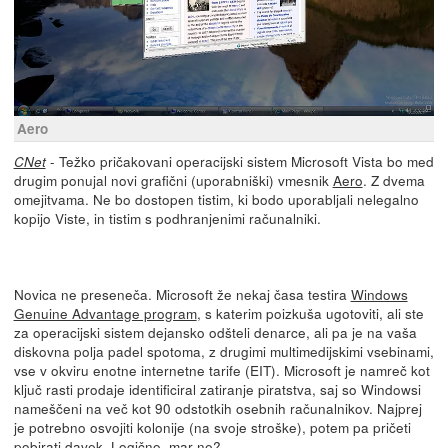
Aero
- Težko pričakovani operacijski sistem Microsoft Vista bo med
CNet
drugim ponujal novi grafični (uporabniški) vmesnik
Aero
. Z dvema
omejitvama. Ne bo dostopen tistim, ki bodo uporabljali nelegalno
kopijo Viste, in tistim s podhranjenimi računalniki.
Novica ne preseneča. Microsoft že nekaj časa testira
Windows
Genuine Advantage program
, s katerim poizkuša ugotoviti, ali ste
za operacijski sistem dejansko odšteli denarce, ali pa je na vaša
diskovna polja padel spotoma, z drugimi multimedijskimi vsebinami,
vse v okviru enotne internetne tarife (EIT). Microsoft je namreč kot
ključ rasti prodaje identificiral zatiranje piratstva, saj so Windowsi
nameščeni na več kot 90 odstotkih osebnih računalnikov. Najprej
je potrebno osvojiti kolonije (na svoje stroške), potem pa pričeti
pobirati davek. Logično, mar ne?