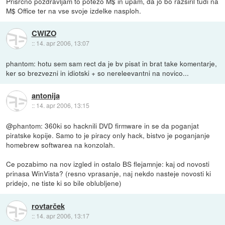
Prisrčno pozdravljam to potezo M$ in upam, da jo bo razširil tudi na
M$ Office ter na vse svoje izdelke nasploh.
CWIZO
::
14. apr 2006, 13:07
phantom: hotu sem sam rect da je bv pisat in brat take komentarje,
ker so brezvezni in idiotski + so nereleevantni na novico...
antonija
::
14. apr 2006, 13:15
@phantom: 360ki so hacknili DVD firmware in se da poganjat
piratske kopije. Samo to je piracy only hack, bistvo je poganjanje
homebrew softwarea na konzolah.
Ce pozabimo na nov izgled in ostalo BS flejamnje: kaj od novosti
prinasa WinVista? (resno vprasanje, naj nekdo nasteje novosti ki
pridejo, ne tiste ki so bile oblubljene)
rovtarček
::
14. apr 2006, 13:17