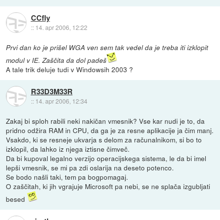
CCfly
::
14. apr 2006, 12:22
Prvi dan ko je prišel WGA ven sem tak vedel da je treba iti izklopit
modul v IE. Zaščita da dol padeš
A tale trik deluje tudi v Windowsih 2003 ?
R33D3M33R
::
14. apr 2006, 12:34
Zakaj bi sploh rabili neki nakičan vmesnik? Vse kar nudi je to, da
pridno odžira RAM in CPU, da ga je za resne aplikacije ja čim manj.
Vsakdo, ki se resneje ukvarja s delom za računalnikom, si bo to
izklopil, da lahko iz njega iztisne čimveč.
Da bi kupoval legalno verzijo operacijskega sistema, le da bi imel
lepši vmesnik, se mi pa zdi oslarija na deseto potenco.
Se bodo našli taki, tem pa bogpomagaj.
O zaščitah, ki jih vgrajuje Microsoft pa nebi, se ne splača izgubljati
besed