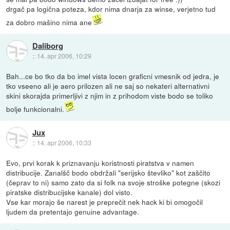
drgač pa logična poteza, kdor nima dnarja za winse, verjetno tud
za dobro mašino nima ane
Daliborg
::
14. apr 2006, 10:29
Bah...ce bo tko da bo imel vista locen graficni vmesnik od jedra, je
tko vseeno ali je aero prilozen ali ne saj so nekateri alternativni
skini skorajda primerljivi z njim in z prihodom viste bodo se toliko
bolje funkcionalni.
Jux
::
14. apr 2006, 10:33
Evo, prvi korak k priznavanju koristnosti piratstva v namen
distribucije. Zanalšč bodo obdržali "serijsko števliko" kot zaščito
(čeprav to ni) samo zato da si folk na svoje stroške potegne (skozi
piratske distribucijske kanale) dol visto.
Vse kar morajo še narest je preprečit nek hack ki bi omogočil
ljudem da pretentajo genuine advantage.