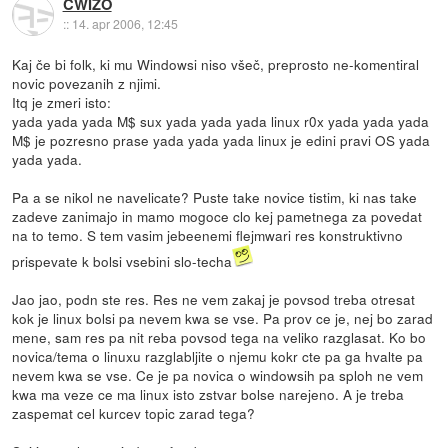
CWIZO
::
14. apr 2006, 12:45
Kaj če bi folk, ki mu Windowsi niso všeč, preprosto ne-komentiral
novic povezanih z njimi.
Itq je zmeri isto:
yada yada yada M$ sux yada yada yada linux r0x yada yada yada
M$ je pozresno prase yada yada yada linux je edini pravi OS yada
yada yada.
Pa a se nikol ne navelicate? Puste take novice tistim, ki nas take
zadeve zanimajo in mamo mogoce clo kej pametnega za povedat
na to temo. S tem vasim jebeenemi flejmwari res konstruktivno
prispevate k bolsi vsebini slo-techa
Jao jao, podn ste res. Res ne vem zakaj je povsod treba otresat
kok je linux bolsi pa nevem kwa se vse. Pa prov ce je, nej bo zarad
mene, sam res pa nit reba povsod tega na veliko razglasat. Ko bo
novica/tema o linuxu razglabljite o njemu kokr cte pa ga hvalte pa
nevem kwa se vse. Ce je pa novica o windowsih pa sploh ne vem
kwa ma veze ce ma linux isto zstvar bolse narejeno. A je treba
zaspemat cel kurcev topic zarad tega?