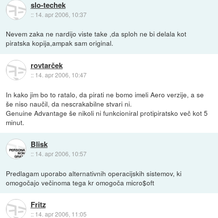
slo-techek
::
14. apr 2006, 10:37
Nevem zaka ne nardijo viste take ,da sploh ne bi delala kot
piratska kopija,ampak sam original.
rovtarček
::
14. apr 2006, 10:47
In kako jim bo to ratalo, da pirati ne bomo imeli Aero verzije, a se
še niso naučil, da nescrakabilne stvari ni.
Genuine Advantage še nikoli ni funkcioniral protipiratsko več kot 5
minut.
Blisk
::
14. apr 2006, 10:57
Predlagam uporabo alternativnih operacijskih sistemov, ki
omogočajo večinoma tega kr omogoča micro$oft
Fritz
::
14. apr 2006, 11:05