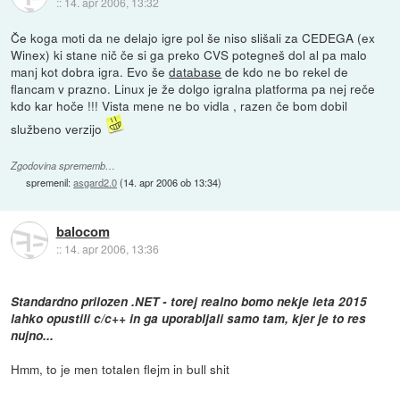
::
14. apr 2006, 13:32
Če koga moti da ne delajo igre pol še niso slišali za CEDEGA (ex
Winex) ki stane nič če si ga preko CVS potegneš dol al pa malo
manj kot dobra igra. Evo še
database
de kdo ne bo rekel de
flancam v prazno. Linux je že dolgo igralna platforma pa nej reče
kdo kar hoče !!! Vista mene ne bo vidla , razen če bom dobil
službeno verzijo
Zgodovina sprememb…
spremenil:
asgard2.0
(
14. apr 2006 ob 13:34
)
balocom
::
14. apr 2006, 13:36
Standardno prilozen .NET - torej realno bomo nekje leta 2015
lahko opustili c/c++ in ga uporabljali samo tam, kjer je to res
nujno...
Hmm, to je men totalen flejm in bull shit