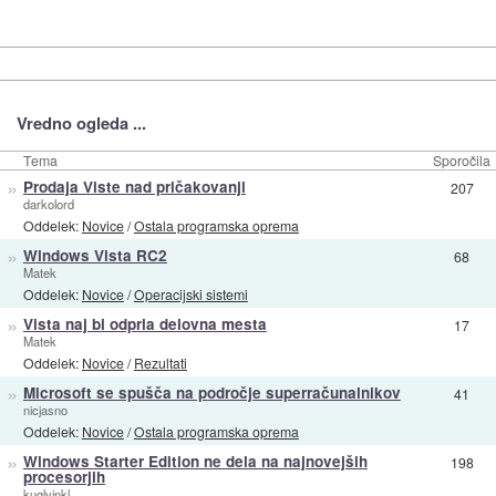
Vredno ogleda ...
Tema
Sporočila
»
Prodaja Viste nad pričakovanji
207
darkolord
Oddelek:
Novice
/
Ostala programska oprema
»
Windows Vista RC2
68
Matek
Oddelek:
Novice
/
Operacijski sistemi
»
Vista naj bi odprla delovna mesta
17
Matek
Oddelek:
Novice
/
Rezultati
»
Microsoft se spušča na področje superračunalnikov
41
nicjasno
Oddelek:
Novice
/
Ostala programska oprema
»
Windows Starter Edition ne dela na najnovejših
198
procesorjih
kuglvinkl