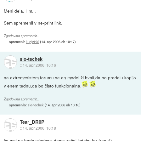
Meni dela. Hm...
Sem spremenil v ne-print link.
Zgodovina sprememb…
spremenil:
kuglvinkl
(
14. apr 2006 ob 10:17
)
slo-techek
::
14. apr 2006, 10:16
na extremesistem forumu se en model ži hvali,da bo predelu kopijo
v enem tednu,da bo čisto funkcionalna.
Zgodovina sprememb…
spremenilo:
slo-techek
(
14. apr 2006 ob 10:16
)
Tear_DR0P
::
14. apr 2006, 10:18
še mal pa bodo windows demo začel izdajat for free :))