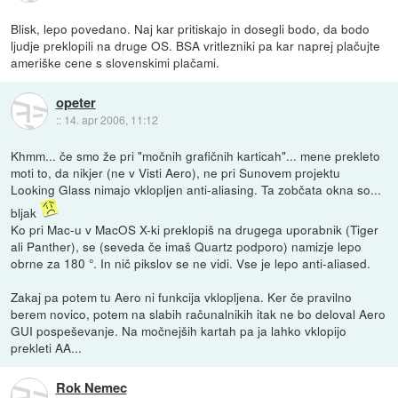
Blisk, lepo povedano. Naj kar pritiskajo in dosegli bodo, da bodo
ljudje preklopili na druge OS. BSA vritlezniki pa kar naprej plačujte
ameriške cene s slovenskimi plačami.
opeter
::
14. apr 2006, 11:12
Khmm... če smo že pri "močnih grafičnih karticah"... mene prekleto
moti to, da nikjer (ne v Visti Aero), ne pri Sunovem projektu
Looking Glass nimajo vklopljen anti-aliasing. Ta zobčata okna so...
bljak
Ko pri Mac-u v MacOS X-ki preklopiš na drugega uporabnik (Tiger
ali Panther), se (seveda če imaš Quartz podporo) namizje lepo
obrne za 180 °. In nič pikslov se ne vidi. Vse je lepo anti-aliased.
Zakaj pa potem tu Aero ni funkcija vklopljena. Ker če pravilno
berem novico, potem na slabih računalnikih itak ne bo deloval Aero
GUI pospeševanje. Na močnejših kartah pa ja lahko vklopijo
prekleti AA...
Rok Nemec