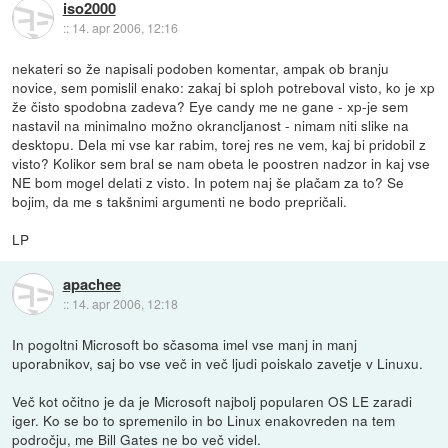
iso2000
::
14. apr 2006, 12:16
nekateri so že napisali podoben komentar, ampak ob branju
novice, sem pomislil enako: zakaj bi sploh potreboval visto, ko je xp
že čisto spodobna zadeva? Eye candy me ne gane - xp-je sem
nastavil na minimalno možno okrancljanost - nimam niti slike na
desktopu. Dela mi vse kar rabim, torej res ne vem, kaj bi pridobil z
visto? Kolikor sem bral se nam obeta le poostren nadzor in kaj vse
NE bom mogel delati z visto. In potem naj še plačam za to? Se
bojim, da me s takšnimi argumenti ne bodo prepričali.
LP
apachee
::
14. apr 2006, 12:18
In pogoltni Microsoft bo sčasoma imel vse manj in manj
uporabnikov, saj bo vse več in več ljudi poiskalo zavetje v Linuxu.
Več kot očitno je da je Microsoft najbolj popularen OS LE zaradi
iger. Ko se bo to spremenilo in bo Linux enakovreden na tem
področju, me Bill Gates ne bo več videl.