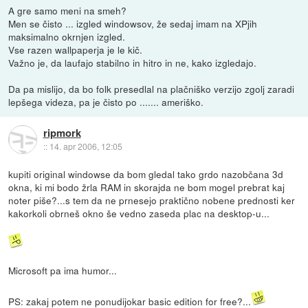
A gre samo meni na smeh?
Men se čisto ... izgled windowsov, že sedaj imam na XPjih
maksimalno okrnjen izgled.
Vse razen wallpaperja je le kič.
Važno je, da laufajo stabilno in hitro in ne, kako izgledajo.
Da pa mislijo, da bo folk presedlal na plačniško verzijo zgolj zaradi
lepšega videza, pa je čisto po ....... ameriško.
ripmork
::
14. apr 2006, 12:05
kupiti original windowse da bom gledal tako grdo nazobčana 3d
okna, ki mi bodo žrla RAM in skorajda ne bom mogel prebrat kaj
noter piše?...s tem da ne prnesejo praktično nobene prednosti ker
kakorkoli obrneš okno še vedno zaseda plac na desktop-u...
Microsoft pa ima humor...
PS: zakaj potem ne ponudijokar basic edition for free?...