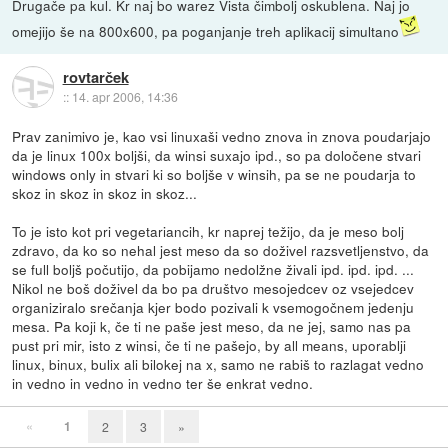
Drugače pa kul. Kr naj bo warez Vista čimbolj oskublena. Naj jo
omejijo še na 800x600, pa poganjanje treh aplikacij simultano
rovtarček
::
14. apr 2006, 14:36
Prav zanimivo je, kao vsi linuxaši vedno znova in znova poudarjajo
da je linux 100x boljši, da winsi suxajo ipd., so pa določene stvari
windows only in stvari ki so boljše v winsih, pa se ne poudarja to
skoz in skoz in skoz in skoz...
To je isto kot pri vegetariancih, kr naprej težijo, da je meso bolj
zdravo, da ko so nehal jest meso da so doživel razsvetljenstvo, da
se full boljš počutijo, da pobijamo nedolžne živali ipd. ipd. ipd. ...
Nikol ne boš doživel da bo pa društvo mesojedcev oz vsejedcev
organiziralo srečanja kjer bodo pozivali k vsemogočnem jedenju
mesa. Pa koji k, če ti ne paše jest meso, da ne jej, samo nas pa
pust pri mir, isto z winsi, če ti ne pašejo, by all means, uporablji
linux, binux, bulix ali bilokej na x, samo ne rabiš to razlagat vedno
in vedno in vedno in vedno ter še enkrat vedno.
«
1
2
3
»