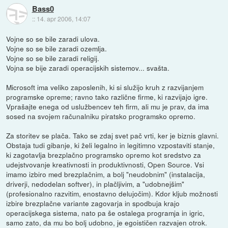
Bass0
::
14. apr 2006, 14:07
Vojne so se bile zaradi ulova.
Vojne so se bile zaradi ozemlja.
Vojne so se bile zaradi religij.
Vojna se bije zaradi operacijskih sistemov... svašta.
Microsoft ima veliko zaposlenih, ki si služijo kruh z razvijanjem
programske opreme; ravno tako različne firme, ki razvijajo igre.
Vprašajte enega od uslužbencev teh firm, ali mu je prav, da ima
sosed na svojem računalniku piratsko programsko opremo.
Za storitev se plača. Tako se zdaj svet pač vrti, ker je biznis glavni.
Obstaja tudi gibanje, ki želi legalno in legitimno vzpostaviti stanje,
ki zagotavlja brezplačno programsko opremo kot sredstvo za
udejstvovanje kreativnosti in produktivnosti, Open Source. Vsi
imamo izbiro med brezplačnim, a bolj "neudobnim" (instalacija,
driverji, nedodelan softver), in plačljivim, a "udobnejšim"
(profesionalno razvitim, enostavno delujočim). Kdor kljub možnosti
izbire brezplačne variante zagovarja in spodbuja krajo
operacijskega sistema, nato pa še ostalega programja in igric,
samo zato, da mu bo bolj udobno, je egoističen razvajen otrok.