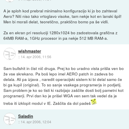
A je sploh kod prebral minimalno konfiguracijo ki jo bo zahteval
Aero? Niti niso tako vrtoglavo visoke, tam nekje kot en lanski špil!
Men bi morali delat, teoretično, praktično bomo pa še vidli.
Za en ekran pri resoluciji 1280x1024 bo zadostovala grafična z
64MB RAM-a, 1GHz procesor in pa nekje 512 MB RAM-a.
wishmaster
::
14. apr 2006, 11:56
Sam bullshit in čist nič druga. Prej ko bo uradno vista prišla ven bo
že vse skrekano. Pa boš lepo imel AERO patch in zadeva bo
delala. Ali pa izjava , naredit operacijski sistem ki bi delal samo če
bi ga kupil (original). To so sanje vsakega programerja in podjetij.
Sam problem je ko so tisti ki razbijajo zaščite dosti bolj pametni kot
programerji. Prvi dan ko je prišel WGA ven sem tak vedel da je
treba iti izklopit modul v IE. Zaščita da dol padeš
Saladin
::
14. apr 2006, 12:04