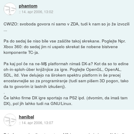
phantom
::
14. apr 2006, 13:02
CWIZO: svoboda govora ni samo v ZDA, tudi k nam so jo že izvozili
...
Pa do sedaj še niso bile vse zaščite takoj skrekane. Poglejte Npr.
Xbox 360: do sedaj jim ni uspelo skrekat še nobene bistvene
komponente TC-ja.
Pa kaj pol če na ne-M$ platformah nimaš DX-a? Kot da so to edine
oh-in-sploh-über knjižnjice za igre. Poglejte OpenGL, OpenAL,
SDL, itd. Vse delujejo na širokem spektru platform in še precej
enostavnejše so za programiranje (tudi sam pišem 3D pogon, tako
da to govorim iz lastnih izkušenj).
.
Če lahko firme DX igre sportajo na PS2 ipd. (dvomim, da imaš tam
DX), pol jih lahko tudi na GNU/Linux.
hanibal
::
14. apr 2006, 13:07