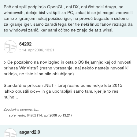
Pač eni spili podpirajo OpenGL, eni DX, eni čist neki druga, na
windowsih, delajo čist vsi špili za PC, zakaj bi se jst mogel zadovolit
samo z igranjem nekaj peščiso iger, na preveč bugastem sistemu
za igranje iger, samo zaradi tega ker tle neki linux fanov razlaga da
so windowsi zanič, ker sami očitno ne znajo delat z winsi.
64202
::
14. apr 2006, 13:21
> Ce pozabimo na nov izgled in ostalo BS flejamnje: kaj od novosti
prinasa WinVista? (resno vprasanje, naj nekdo nasteje novosti ki
pridejo, ne tiste ki so bile oblubljene)
Standardno prilozen .NET - torej realno bomo nekje leta 2015
lahko opustili c/c++ in ga uporabljali samo tam, kjer je to res
nujno...
Zgodovina sprememb…
spremenilo:
64202
(
14. apr 2006 ob 13:21
)
asgard2.0