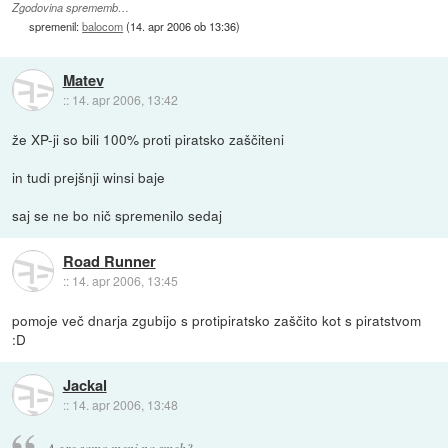
Zgodovina sprememb…
spremenil:
balocom
(
14. apr 2006 ob 13:36
)
Matev
::
14. apr 2006, 13:42
že XP-ji so bili 100% proti piratsko zaščiteni
in tudi prejšnji winsi baje
saj se ne bo nič spremenilo sedaj
Road Runner
::
14. apr 2006, 13:45
pomoje več dnarja zgubijo s protipiratsko zaščito kot s piratstvom
:D
Jackal
::
14. apr 2006, 13:48
A gre samo meni na smeh?