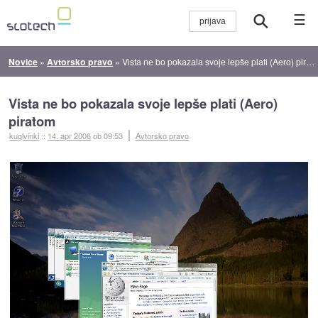
☰
Novice
»
Avtorsko pravo
»
Vista ne bo pokazala svoje lepše plati (Aero) piratom
Vista ne bo pokazala svoje lepše plati (Aero)
piratom
kuglvinkl
::
14. apr 2006
ob 09:53
Avtorsko pravo