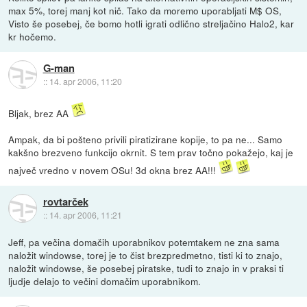
max 5%, torej manj kot nič. Tako da moremo uporabljati M$ OS,
Visto še posebej, če bomo hotli igrati odlično streljačino Halo2, kar
kr hočemo.
G-man
::
14. apr 2006, 11:20
Bljak, brez AA
Ampak, da bi pošteno privili piratizirane kopije, to pa ne... Samo
kakšno brezveno funkcijo okrnit. S tem prav točno pokažejo, kaj je
največ vredno v novem OSu! 3d okna brez AA!!!
rovtarček
::
14. apr 2006, 11:21
Jeff, pa večina domačih uporabnikov potemtakem ne zna sama
naložit windowse, torej je to čist brezpredmetno, tisti ki to znajo,
naložit windowse, še posebej piratske, tudi to znajo in v praksi ti
ljudje delajo to večini domačim uporabnikom.