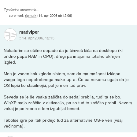
Zgodovina sprememb…
spremenil:
ripmork
(
14. apr 2006 ob 12:06
)
madviper
::
14. apr 2006, 12:15
Nekaterim se očitno dopade da je čimveč kiča na desktopu (ki
pridno papa RAM in CPU), drugi pa imajo/mo totalno okrnjen
izgled.
Men je vseen kak zgleda sistem, sam da ma možnost izklopa
vsega tega nepotrebnega make-up-a. Če pa nekomu ugaja da je
OS lepši ko stabilnejši, pol je men tud prav.
Seveda se je še vsaka zaščita do sedaj prebila, tudi ta se bo.
WinXP majo zaščito z aktivacijo, pa so tud to zaščito prebil. Nevem
zakaj je potrebno o tem izgubljat besed.
Tabolše igre pa itak pridejo tud za alternativne OS-e ven (vsaj
večinoma).