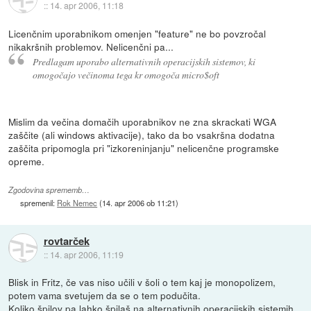
::
14. apr 2006, 11:18
Licenčnim uporabnikom omenjen "feature" ne bo povzročal
nikakršnih problemov. Nelicenčni pa...
Predlagam uporabo alternativnih operacijskih sistemov, ki
omogočajo večinoma tega kr omogoča micro$oft
Mislim da večina domačih uporabnikov ne zna skrackati WGA
zaščite (ali windows aktivacije), tako da bo vsakršna dodatna
zaščita pripomogla pri "izkoreninjanju" nelicenčne programske
opreme.
Zgodovina sprememb…
spremenil:
Rok Nemec
(
14. apr 2006 ob 11:21
)
rovtarček
::
14. apr 2006, 11:19
Blisk in Fritz, če vas niso učili v šoli o tem kaj je monopolizem,
potem vama svetujem da se o tem podučita.
Koliko špilov pa lahko špilaš na alternativnih operacijskih sistemih,