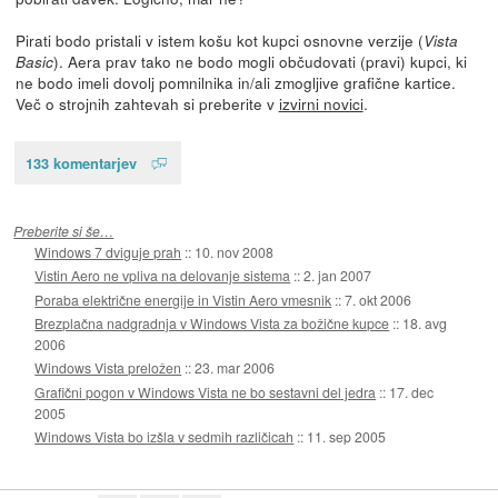
Pirati bodo pristali v istem košu kot kupci osnovne verzije (
Vista
). Aera prav tako ne bodo mogli občudovati (pravi) kupci, ki
Basic
ne bodo imeli dovolj pomnilnika in/ali zmogljive grafične kartice.
Več o strojnih zahtevah si preberite v
izvirni novici
.
133 komentarjev
Preberite si še…
Windows 7 dviguje prah
::
10. nov 2008
Vistin Aero ne vpliva na delovanje sistema
::
2. jan 2007
Poraba električne energije in Vistin Aero vmesnik
::
7. okt 2006
Brezplačna nadgradnja v Windows Vista za božične kupce
::
18. avg
2006
Windows Vista preložen
::
23. mar 2006
Grafični pogon v Windows Vista ne bo sestavni del jedra
::
17. dec
2005
Windows Vista bo izšla v sedmih različicah
::
11. sep 2005