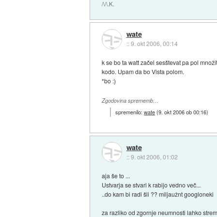
/\/\.K.
wate
::
9. okt 2006, 00:14
k se bo ta watt začel sesštevat pa pol množ
kodo. Upam da bo Vista polom.
*bo :)
Zgodovina sprememb…
spremenilo:
wate
(
9. okt 2006 ob 00:16
)
wate
::
9. okt 2006, 01:02
aja še to ...
Ustvarja se stvari k rabijo vedno več...
..do kam bi radi šli ?? miljaužnt googloneki
za razliko od zgornje neumnosti lahko strem