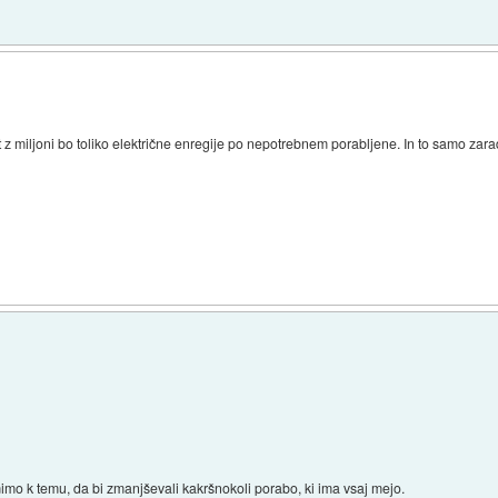
it z miljoni bo toliko električne enregije po nepotrebnem porabljene. In to samo za
imo k temu, da bi zmanjševali kakršnokoli porabo, ki ima vsaj mejo.