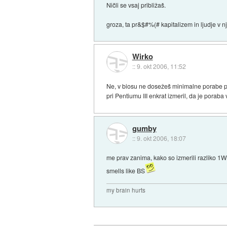
Ničli se vsaj približaš.
groza, ta pr&$#%(# kapitalizem in ljudje v 
Wirko
::
9. okt 2006, 11:52
Ne, v biosu ne dosežeš minimalne porabe p
pri Pentiumu III enkrat izmeril, da je poraba 
gumby
::
9. okt 2006, 18:07
me prav zanima, kako so izmerili razliko 1W
smells like BS
my brain hurts