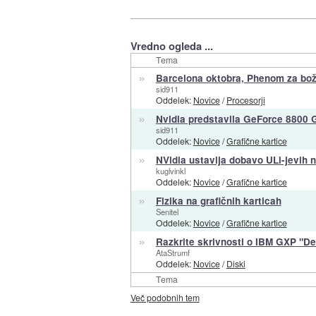
Vredno ogleda ...
Tema
»
Barcelona oktobra, Phenom za bož
sid911
Oddelek:
Novice
/
Procesorji
»
Nvidia predstavila GeForce 8800 
sid911
Oddelek:
Novice
/
Grafične kartice
»
NVidia ustavlja dobavo ULi-jevih 
kuglvinkl
Oddelek:
Novice
/
Grafične kartice
»
Fizika na grafičnih karticah
Senitel
Oddelek:
Novice
/
Grafične kartice
»
Razkrite skrivnosti o IBM GXP "De
AtaStrumf
Oddelek:
Novice
/
Diski
Tema
Več podobnih tem