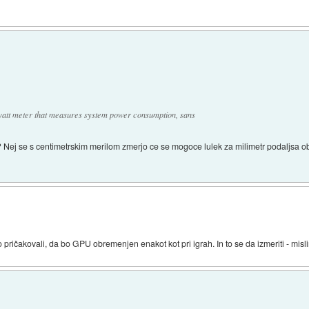
watt meter that measures system power consumption, sans
? Nej se s centimetrskim merilom zmerjo ce se mogoce lulek za milimetr podaljsa ob 
o pričakovali, da bo GPU obremenjen enakot kot pri igrah. In to se da izmeriti - mis