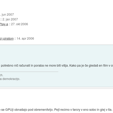
. jun 2007
::
2. jan 2007
Play-a
::
27. okt 2006
o) piratom
::
14. apr 2006
i potrebno nič računati in poraba ne more biti višja. Kako pa je če gledaš en film 
ch.
za demokracijo.
ako se GPUji obnašajo pod obremenitvijo. Pejt recimo v farcry v eno sobo in glej v tl