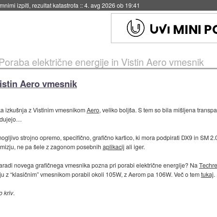
nimi izpiti, rezultat katastrofa
::
4. avg 2026 ob 19:41
Poraba električne energije in Vistin Aero vmesnik
Vistin Aero vmesnik
ška izkušnja z Vistinim vmesnikom
Aero
, veliko boljša. S tem so bila mišljena transp
udujejo…
gljivo strojno opremo, specifično, grafično kartico, ki mora podpirati DX9 in SM 2.
amizju, ne pa šele z zagonom posebnih
aplikacij
ali iger.
 zaradi novega grafičnega vmesnika pozna pri porabi električne energije? Na
Techre
ju z “klasičnim” vmesnikom porabil okoli 105W, z Aerom pa 106W. Več o tem
tukaj
.
o kriv
.