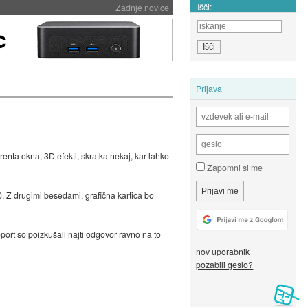
Išči:
Zadnje novice
Prijava
arenta okna, 3D efekti, skratka nekaj, kar lahko
Zapomni si me
0. Z drugimi besedami, grafična kartica bo
port
so poizkušali najti odgovor ravno na to
nov uporabnik
pozabili geslo?