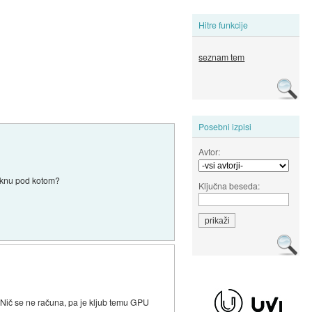
Hitre funkcije
seznam tem
Posebni izpisi
Avtor:
v oknu pod kotom?
Ključna beseda:
a. Nič se ne računa, pa je kljub temu GPU