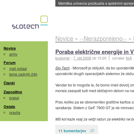
Mehiška univerza poizkusila s spletnimi sprejem
Novice
»
--Nerazporejeno--
»
Novice
Poraba električne energije in 
arhiv
kuglvinkl
::
7. okt 2006
ob 15:20
oznake:
N/A
Forum
Slo-Tech
- Microsoft je obljubil, da bo uporabni
mali oglasi
uporabniki drugih operacijskih sistemov že obč
teme zadnjih 24h
Članki
Vendar bo to mogoče le, če bomo imeli dovolj zmo
morala zasopsti tudi med običajnim delom na n
Zaposlitve
brskaj
Prav, koliko pa se obremenitev grafične kartice
Ostalo
vprašanje. Sistem z GeF 7900 GT je ob mirovan
pravila
MS kot kaže vsaj za večji račun za elektriko ne b
11 komentarjev