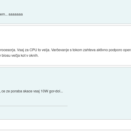
njem... aaaaaaa
rocesorja. Vsaj za CPU to velja. Varčevanje s tokom zahteva aktivno podporo ope
v biosu večja kot v oknih.
, ce ze poraba skace vsaj 10W gor-dol...