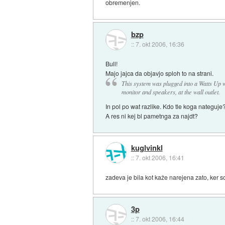
obremenjen.
bzp
::
7. okt 2006, 16:36
Bull!
Majo jajca da objavjo sploh to na strani.
This system was plugged into a Watts Up 
monitor and speakers, at the wall outlet.
In pol po wat razlike. Kdo tle koga nateguje
A res ni kej bl pametnga za najdt?
kuglvinkl
::
7. okt 2006, 16:41
zadeva je bila kot kaže narejena zato, ker s
3p
::
7. okt 2006, 16:44