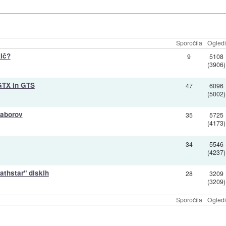
Sporočila
Ogledi
ič?
9
5108
(3906)
GTX in GTS
47
6096
(5002)
naborov
35
5725
(4173)
34
5546
(4237)
athstar" diskih
28
3209
(3209)
Sporočila
Ogledi