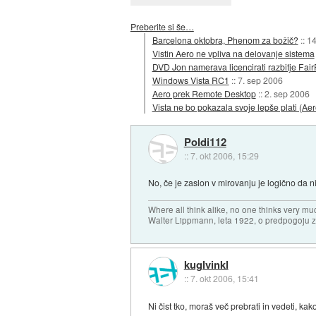
Preberite si še…
Barcelona oktobra, Phenom za božič?
::
14
Vistin Aero ne vpliva na delovanje sistema
DVD Jon namerava licencirati razbitje Fair
Windows Vista RC1
::
7. sep 2006
Aero prek Remote Desktop
::
2. sep 2006
Vista ne bo pokazala svoje lepše plati (Aer
Poldi112
::
7. okt 2006, 15:29
No, če je zaslon v mirovanju je logično da n
Where all think alike, no one thinks very mu
Walter Lippmann, leta 1922, o predpogoju 
kuglvinkl
::
7. okt 2006, 15:41
Ni čist tko, moraš več prebrati in vedeti, k