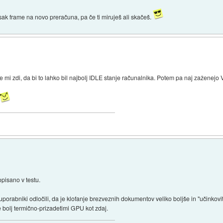
sak frame na novo preračuna, pa če ti miruješ ali skačeš.
Se mi zdi, da bi to lahko bil najbolj IDLE stanje računalnika. Potem pa naj zaženejo V
opisano v testu.
orabniki odločili, da je klofanje brezveznih dokumentov veliko boljše in "učinkovit
še bolj termično-prizadetimi GPU kot zdaj.