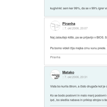
kuglvinkl: sem ker 99%, da se v 99% igrer v
Piranha
::
7. okt 2006, 20:07
Naj zalaufajo kišto, pa se prijavijo v BIOS. 
Pa bomo videli čija majka crnu vunu prede.
Piranha
Matako
::
7. okt 2006, 20:31
Vista bo kurila štrom, a čisto drugače kot je 
Ko se bodo poslovni in malo manj poslovni up
ipd., bo sledila nabava in priklop strojev s 