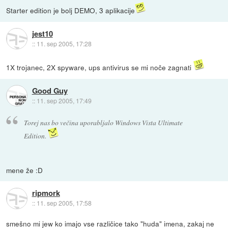
Starter edition je bolj DEMO, 3 aplikacije
jest10
::
11. sep 2005, 17:28
1X trojanec, 2X spyware, ups antivirus se mi noče zagnati
Good Guy
::
11. sep 2005, 17:49
Torej nas bo večina uporabljalo Windows Vista Ultimate
Edition.
mene že :D
ripmork
::
11. sep 2005, 17:58
smešno mi jew ko imajo vse različice tako "huda" imena, zakaj ne