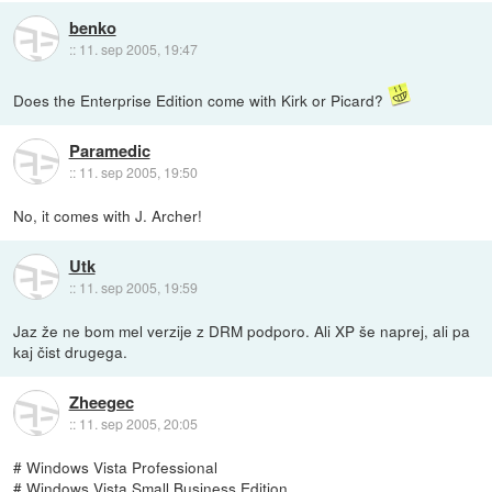
benko
::
11. sep 2005, 19:47
Does the Enterprise Edition come with Kirk or Picard?
Paramedic
::
11. sep 2005, 19:50
No, it comes with J. Archer!
Utk
::
11. sep 2005, 19:59
Jaz že ne bom mel verzije z DRM podporo. Ali XP še naprej, ali pa
kaj čist drugega.
Zheegec
::
11. sep 2005, 20:05
# Windows Vista Professional
# Windows Vista Small Business Edition