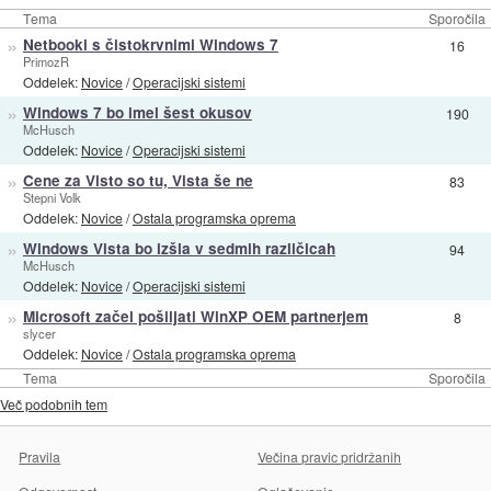
Tema
Sporočila
»
Netbooki s čistokrvnimi Windows 7
16
PrimozR
Oddelek:
Novice
/
Operacijski sistemi
»
Windows 7 bo imel šest okusov
190
McHusch
Oddelek:
Novice
/
Operacijski sistemi
»
Cene za Visto so tu, Vista še ne
83
Stepni Volk
Oddelek:
Novice
/
Ostala programska oprema
»
Windows Vista bo izšla v sedmih različicah
94
McHusch
Oddelek:
Novice
/
Operacijski sistemi
»
Microsoft začel pošiljati WinXP OEM partnerjem
8
slycer
Oddelek:
Novice
/
Ostala programska oprema
Tema
Sporočila
Več podobnih tem
Pravila
Večina pravic pridržanih