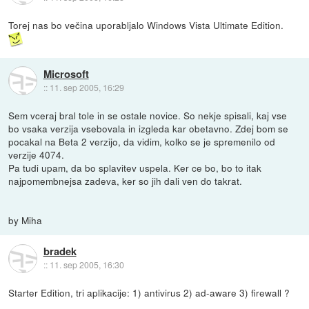
Torej nas bo večina uporabljalo Windows Vista Ultimate Edition.
Microsoft
::
11. sep 2005, 16:29
Sem vceraj bral tole in se ostale novice. So nekje spisali, kaj vse
bo vsaka verzija vsebovala in izgleda kar obetavno. Zdej bom se
pocakal na Beta 2 verzijo, da vidim, kolko se je spremenilo od
verzije 4074.
Pa tudi upam, da bo splavitev uspela. Ker ce bo, bo to itak
najpomembnejsa zadeva, ker so jih dali ven do takrat.
by Miha
bradek
::
11. sep 2005, 16:30
Starter Edition, tri aplikacije: 1) antivirus 2) ad-aware 3) firewall ?