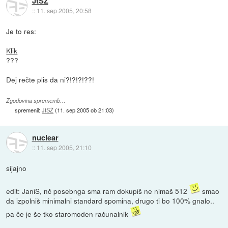
JtSŽ
::
11. sep 2005, 20:58
Je to res:
Klik
???
Dej rečte plis da ni?!?!?!??!
Zgodovina sprememb…
spremenil:
JtSŽ
(
11. sep 2005 ob 21:03
)
nuclear
::
11. sep 2005, 21:10
sijajno
edit: JaniS, nč posebnga sma ram dokupiš ne nimaš 512
smao
da izpolniš minimalni standard spomina, drugo ti bo 100% gnalo..
pa če je še tko staromoden računalnik