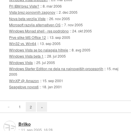
Pri IBM brez Viste?
::
8. mar 2006
Vista brez ponovnih zagonov
::
2. dec 2005
Nova beta verzija Viste
::
26. nov 2005
Microsoft razvija alternativen OS
::
7. nov 2005
Windows Monad shell - res podrobno
::
24. okt 2005
Prve slike MS Office 12
::
13. sep 2005
Win32 vs. Win64
::
13. sep 2005
Windows Vista se bo nalagala hitreje
::
8. avg 2005
Windows Vista beta 1
::
28. jul 2005
Windows Vista
::
25. jul 2005
Windows Starter Edition ne dela na najnovejših procesorjih
::
15. maj
2005
WinXP @ Amazon
::
15. sep 2001
Seagatove novosti
::
18. jan 2001
«
1
2
»
Brilko
::
11. sep 2005, 16:28