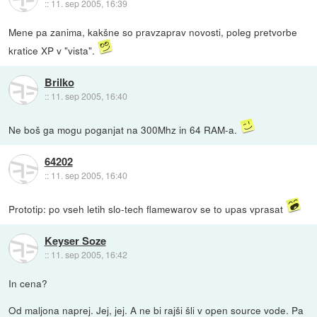
::
11. sep 2005, 16:39
Mene pa zanima, kakšne so pravzaprav novosti, poleg pretvorbe
kratice XP v "vista".
Brilko
::
11. sep 2005, 16:40
Ne boš ga mogu poganjat na 300Mhz in 64 RAM-a.
64202
::
11. sep 2005, 16:40
Prototip: po vseh letih slo-tech flamewarov se to upas vprasat
Keyser Soze
::
11. sep 2005, 16:42
In cena?
Od maljona naprej. Jej, jej. A ne bi rajši šli v open source vode. Pa