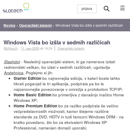
☰
Novice
»
Operacijski sistemi
»
Windows Vista bo izšla v sedmih različicah
Windows Vista bo izšla v sedmih različicah
McHusch
::
11. sep 2005
ob 16:24
Operacijski sistemi
- Naslednji operacijski sistem, ki ga namerava izdati
Slashdot
redmondski velikan, bo izšel v sedmih različicah, ugotavlja
Arstehnica
. Poglejmo si jih:
bo najrevnejša edicija, v kateri boste lahko
Starter Edition
hkrati poganjali le tri aplikacije, podpirala pa bo le
najosnovnejše povezovanje v omrežja s protokolom TCP/IP;
bo primerljiva z današnjo inačico Home
Home Basic Edition
Windows XP;
bo za razliko podpirala še večino
Home Premium Edition
večpredstavnostih možnosti, kamor štejemo različne
standarde za DVD, HDTV in tudi famozni Windows DRM - na
kratko povedano, šlo bo za ekvivalent Windows XP
Professional, namenjen domači uporabi;