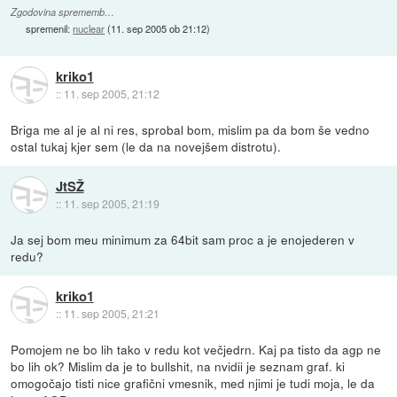
Zgodovina sprememb…
spremenil:
nuclear
(
11. sep 2005 ob 21:12
)
kriko1
::
11. sep 2005, 21:12
Briga me al je al ni res, sprobal bom, mislim pa da bom še vedno
ostal tukaj kjer sem (le da na novejšem distrotu).
JtSŽ
::
11. sep 2005, 21:19
Ja sej bom meu minimum za 64bit sam proc a je enojederen v
redu?
kriko1
::
11. sep 2005, 21:21
Pomojem ne bo lih tako v redu kot večjedrn. Kaj pa tisto da agp ne
bo lih ok? Mislim da je to bullshit, na nvidii je seznam graf. ki
omogočajo tisti nice grafični vmesnik, med njimi je tudi moja, le da