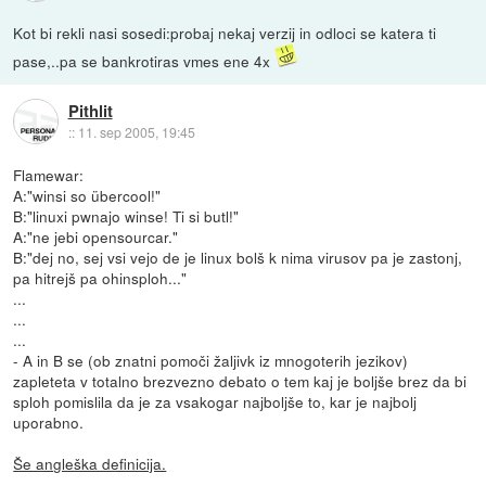
Kot bi rekli nasi sosedi:probaj nekaj verzij in odloci se katera ti
pase,..pa se bankrotiras vmes ene 4x
Pithlit
::
11. sep 2005, 19:45
Flamewar:
A:"winsi so übercool!"
B:"linuxi pwnajo winse! Ti si butl!"
A:"ne jebi opensourcar."
B:"dej no, sej vsi vejo de je linux bolš k nima virusov pa je zastonj,
pa hitrejš pa ohinsploh..."
...
...
...
- A in B se (ob znatni pomoči žaljivk iz mnogoterih jezikov)
zapleteta v totalno brezvezno debato o tem kaj je boljše brez da bi
sploh pomislila da je za vsakogar najboljše to, kar je najbolj
uporabno.
Še angleška definicija.