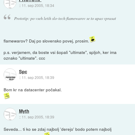
::
11. sep 2005, 18:34
Prototip: po vseh letih slo-tech flamewarov se to upas vprasat
flamewarov? Daj po slovensko povej, prosim.
p.s. verjamem, da boste vsi šopali "ultimate", spljoh, ker ima
oznako "ultimate". ccc
Spc
::
11. sep 2005, 18:39
Bom kr na datacenter počakal.
Myth
::
11. sep 2005, 18:39
Seveda... ti ko se zdaj najbolj 'derejo' bodo potem najbolj