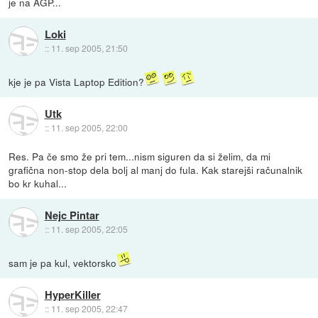
je na AGP...
Loki
::
11. sep 2005, 21:50
kje je pa Vista Laptop Edition?
Utk
::
11. sep 2005, 22:00
Res. Pa če smo že pri tem...nism siguren da si želim, da mi
grafična non-stop dela bolj al manj do fula. Kak starejši računalnik
bo kr kuhal...
Nejc Pintar
::
11. sep 2005, 22:05
sam je pa kul, vektorsko
HyperKiller
::
11. sep 2005, 22:47