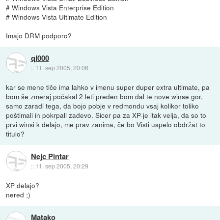
# Windows Vista Enterprise Edition
# Windows Vista Ultimate Edition
Imajo DRM podporo?
ql000
::
11. sep 2005, 20:06
kar se mene tiče ima lahko v imenu super duper extra ultimate, pa
bom še zmeraj počakal 2 leti preden bom dal te nove winse gor,
samo zaradi tega, da bojo pobje v redmondu vsaj kolikor toliko
poštimali in pokrpali zadevo. Sicer pa za XP-je itak velja, da so to
prvi winsi k delajo, me prav zanima, če bo Visti uspelo obdržat to
titulo?
Nejc Pintar
::
11. sep 2005, 20:29
XP delajo?
nered ;)
Matako