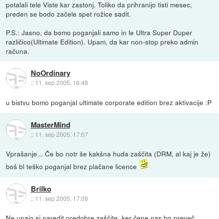
potalali tele Viste kar zastonj. Toliko da prihranijo tisti mesec,
preden se bodo začele spet rožice sadit.
P.S.: Jasno, da bomo poganjali samo in le Ultra Super Duper
različico(Ultimate Edition). Upam, da kar non-stop preko admin
računa.
NoOrdinary
::
11. sep 2005, 16:48
u bistvu bomo poganjal ultimate corporate edition brez aktivacije :P
MasterMind
::
11. sep 2005, 17:07
Vprašanje... Če bo notr še kakšna huda zaščita (DRM, al kaj je že)
boš bl teško poganjal brez plačane licence
Brilko
::
11. sep 2005, 17:09
Ne upajo si naredit predobre zaščite, ker čene nas bo preveč