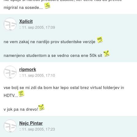
migriral na sosede...
Xplicit
::
11. sep 2005, 17:09
ne vem zakaj ne nardijo prov studentske verzije
namenjeno studentom a se vedno cena ene 50k sit
ripmork
::
11. sep 2005, 17:10
vse bolj se mi zdi da bom kar lepo ostal brez virtual folderjev in
HDTV...
v jok pa na drevo!
Nejc Pintar
::
11. sep 2005, 17:23