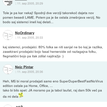
::
11. sep 2005, 20:29
Tole je pa kar nekaj! Spodnji dve verziji takorekoč dajeta nov
pomen besedi LAME. Potem pa je še ostala zmešnjava verzij. No
bodo saj sistemci imeli kaj delati...
NoOrdinary
::
11. sep 2005, 20:33
kaj sistemci, prodajalci. 80% folka se niti sanjal ne bo kaj je razlika,
zasekirani prodajalci bojo fasal hemeroide od razlagajna folku,
flegmatični bojo pa itak zdilal najdražjo :)
Nejc Pintar
::
11. sep 2005, 20:36
Heh, MS bi moral prodajati samo eno SuperDuperBestFastNoVirus
edition ostale pa Home, Office, ...
tako bi bilo spet: JA moramo pa ja tabol laufat, raj dam 50k več pa
da mi dela