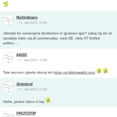
NoOrdinary
::
11. sep 2005, 16:34
ultimate bo namenjena študentom in igralcem iger? zakaj raj ati ne
vprašajo kako nej jih poimenujejo, vista SE, vista XT limited
edition....
64202
::
11. sep 2005, 16:36
Tale seznam zgleda skoraj kot
stran na distrowatch.com
Grimlord
::
11. sep 2005, 16:39
Hehe, pestra izbira ni kaj
PROTOTIP