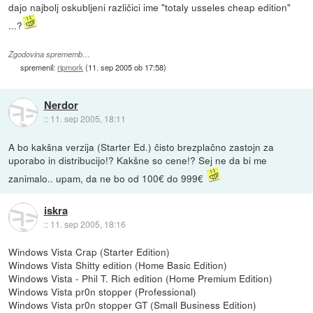
dajo najbolj oskubljeni različici ime "totaly usseles cheap edition"
...?
Zgodovina sprememb…
spremenil:
ripmork
(
11. sep 2005 ob 17:58
)
Nerdor
::
11. sep 2005, 18:11
A bo kakšna verzija (Starter Ed.) čisto brezplačno zastojn za
uporabo in distribucijo!? Kakšne so cene!? Sej ne da bi me
zanimalo.. upam, da ne bo od 100€ do 999€
iskra
::
11. sep 2005, 18:16
Windows Vista Crap (Starter Edition)
Windows Vista Shitty edition (Home Basic Edition)
Windows Vista - Phil T. Rich edition (Home Premium Edition)
Windows Vista pr0n stopper (Professional)
Windows Vista pr0n stopper GT (Small Business Edition)