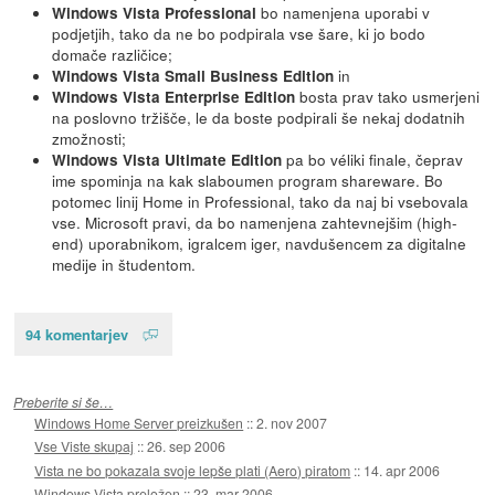
bo namenjena uporabi v
Windows Vista Professional
podjetjih, tako da ne bo podpirala vse šare, ki jo bodo
domače različice;
in
Windows Vista Small Business Edition
bosta prav tako usmerjeni
Windows Vista Enterprise Edition
na poslovno tržišče, le da boste podpirali še nekaj dodatnih
zmožnosti;
pa bo véliki finale, čeprav
Windows Vista Ultimate Edition
ime spominja na kak slaboumen program shareware. Bo
potomec linij Home in Professional, tako da naj bi vsebovala
vse. Microsoft pravi, da bo namenjena zahtevnejšim (high-
end) uporabnikom, igralcem iger, navdušencem za digitalne
medije in študentom.
94 komentarjev
Preberite si še…
Windows Home Server preizkušen
::
2. nov 2007
Vse Viste skupaj
::
26. sep 2006
Vista ne bo pokazala svoje lepše plati (Aero) piratom
::
14. apr 2006
Windows Vista preložen
::
23. mar 2006