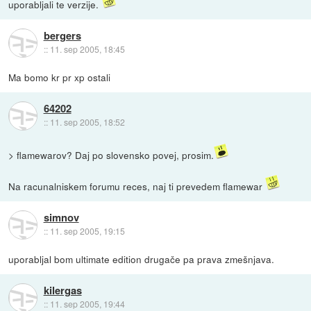
uporabljali te verzije.
bergers
::
11. sep 2005, 18:45
Ma bomo kr pr xp ostali
64202
::
11. sep 2005, 18:52
> flamewarov? Daj po slovensko povej, prosim.
Na racunalniskem forumu reces, naj ti prevedem flamewar
simnov
::
11. sep 2005, 19:15
uporabljal bom ultimate edition drugače pa prava zmešnjava.
kilergas
::
11. sep 2005, 19:44