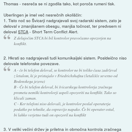
Thomas - nesreča se ni zgodila tako, kot poroča rumeni tisk.
Uberlingen je imel več nesrečnih okoliščin:
1. Tisto noč so Švicarji nadgrajevali svoj radarski sistem, zato je
deloval v zmanjšanem obesgu, manjša točnost, ter predvsem ni
deloval
STCA
- Short Term Conflict Alert.
Z delujočim STCA bi bil kontrolor pravočasno opozorjen na
konflikt.
2. Hkrati so nadgrajevali tudi komunikaijski sistem. Posldeično niso
delovale telefonske povezave.
A - če bi telefon deloval, se kontrolor ne bi toliko časa zadrževal
z letalom, ki je pristajalo v Friedrichshafnu (letališče severno od
Bodenskega jezera)
B - Če bi telefon deloval, bi švicarskega kontrolorja zračnega
prometa nemški kontrolorji uspeli opozoriti na konflikt. Tako so
klicali zaman.
C - Ker telefoni niso delovali, je kontrolor poslal operaterja
podatko po tehnike, da ospravijo napako. Če bi operater ostal,
bi lahko verjetno tudi on opozoril na konflikt
3. V veliki večini držev je priletna in območna kontrola zračnega