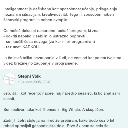
Inteligentnost je definirana kot: sposobnost učenja, prilagajanja
neznanim situacijam, kreativnost itd. Tega ni sposoben noben
šahovski program in noben avtopilot.
Če hočeš dokazat nasprotno, pokaži program, ki zna:
- odkriti napako v sebi in jo ustrezno popraviti
- se naučiti česa novega (za kar ni bil programiran)
- razumeti KARKOLI
In če imaš toliko nezaupanja v ljudi, ne vem od kot potem tvoje na
videz brezmejno zaupanje v programerje.
Stepni Volk
::
24. dec 2005, 23:40
Jep, JJ... kot rečeno: najprej naj naredijo sesalec, ki bo znal sam
sesati.
Sem beliver, tako kot Thomas in Big Whale. A skeptičen.
Zadnjih četrt stoletja namreč že prebiram, kako bodo čez 5 let
roboti opravljali gospodinjska dela. Prve 3x sem se celo še