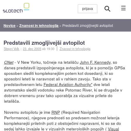
☰
Novice
»
Znanost in tehnologija
»
Predstavili zmogljivejši avtopilot
Predstavili zmogljivejši avtopilot
Stepni Volk
::
23. dec 2005
ob 19:30
Znanost in tehnologija
- V New Yorku, točneje na letališču
John F. Kennedy
, so
CNet
danes predstavili izpopolnjenega avtopilota, ki je s pomočjo GPSa
sposoben slediti kompleksnejšim potem kot dosedanji, ki so
sposobni leteti le naravnost ali v rahlem zavoju. Tako sta v
predstavitvenem letu
Federal Aviation Authority*
dve letali
avtomatsko sledili vodotoku reke Potomac River, ki se drugače v
dobrem vremenu prav tako uporablja za vizualne prilete do
letališča.
Novemu avtopilotu je ime
RNP
(Required Navigation
Performance), njegove prednosti so predvsem možnost letenja
kompleksnejši priletnih poti z obstoječimi napravami, ki so se do
sedaj lahko izvajale le v vizualnih meteroloških pogojih (
Visual