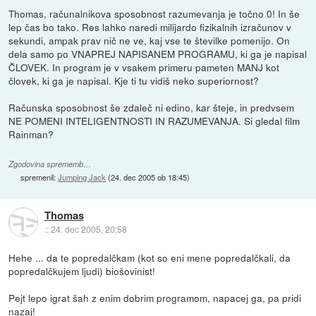
Thomas, računalnikova sposobnost razumevanja je točno 0! In še
lep čas bo tako. Res lahko naredi milijardo fizikalnih izračunov v
sekundi, ampak prav nič ne ve, kaj vse te številke pomenijo. On
dela samo po VNAPREJ NAPISANEM PROGRAMU, ki ga je napisal
ČLOVEK. In program je v vsakem primeru pameten MANJ kot
človek, ki ga je napisal. Kje ti tu vidiš neko superiornost?
Računska sposobnost še zdaleč ni edino, kar šteje, in predvsem
NE POMENI INTELIGENTNOSTI IN RAZUMEVANJA. Si gledal film
Rainman?
Zgodovina sprememb…
spremenil:
Jumping Jack
(
24. dec 2005 ob 18:45
)
Thomas
::
24. dec 2005, 20:58
Hehe ... da te popredalčkam (kot so eni mene popredalčkali, da
popredalčkujem ljudi) biošovinist!
Pejt lepo igrat šah z enim dobrim programom, napacej ga, pa pridi
nazaj!