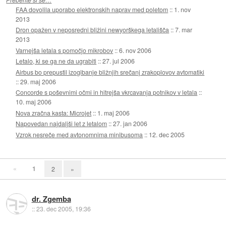
FAA dovolila uporabo elektronskih naprav med poletom
::
1. nov
2013
Dron opažen v neposredni bližini newyorškega letališča
::
7. mar
2013
Varnejša letala s pomočjo mikrobov
::
6. nov 2006
Letalo, ki se ga ne da ugrabiti
::
27. jul 2006
Airbus bo prepustil izogibanje bližnjih srečanj zrakoplovov avtomatiki
::
29. maj 2006
Concorde s poševnimi očmi in hitrejša vkrcavanja potnikov v letala
::
10. maj 2006
Nova zračna kasta: Microjet
::
1. maj 2006
Napovedan najdaljši let z letalom
::
27. jan 2006
Vzrok nesreče med avtonomnima minibusoma
::
12. dec 2005
«
1
2
»
dr. Zgemba
::
23. dec 2005, 19:36