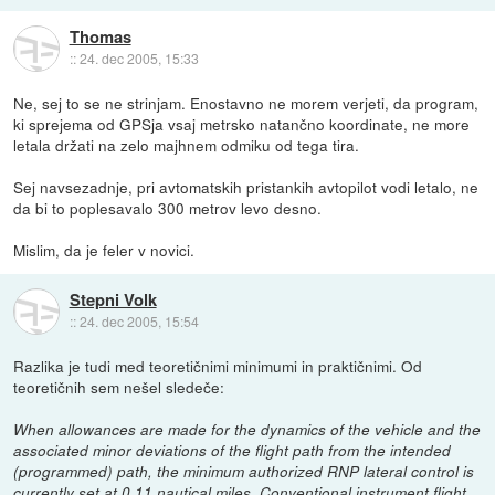
Thomas
::
24. dec 2005, 15:33
Ne, sej to se ne strinjam. Enostavno ne morem verjeti, da program,
ki sprejema od GPSja vsaj metrsko natančno koordinate, ne more
letala držati na zelo majhnem odmiku od tega tira.
Sej navsezadnje, pri avtomatskih pristankih avtopilot vodi letalo, ne
da bi to poplesavalo 300 metrov levo desno.
Mislim, da je feler v novici.
Stepni Volk
::
24. dec 2005, 15:54
Razlika je tudi med teoretičnimi minimumi in praktičnimi. Od
teoretičnih sem nešel sledeče:
When allowances are made for the dynamics of the vehicle and the
associated minor deviations of the flight path from the intended
(programmed) path, the minimum authorized RNP lateral control is
currently set at 0.11 nautical miles. Conventional instrument flight