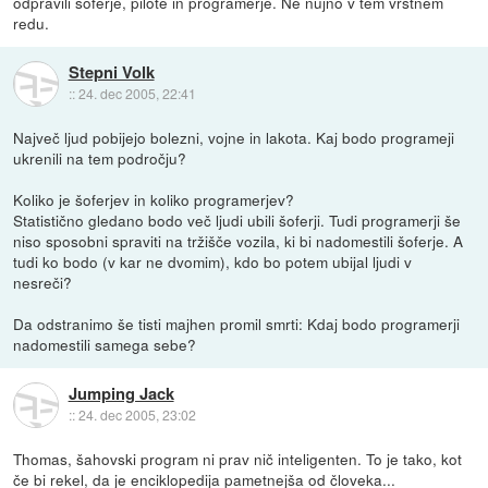
odpravili šoferje, pilote in programerje. Ne nujno v tem vrstnem
redu.
Stepni Volk
::
24. dec 2005, 22:41
Največ ljud pobijejo bolezni, vojne in lakota. Kaj bodo programeji
ukrenili na tem področju?
Koliko je šoferjev in koliko programerjev?
Statistično gledano bodo več ljudi ubili šoferji. Tudi programerji še
niso sposobni spraviti na tržišče vozila, ki bi nadomestili šoferje. A
tudi ko bodo (v kar ne dvomim), kdo bo potem ubijal ljudi v
nesreči?
Da odstranimo še tisti majhen promil smrti: Kdaj bodo programerji
nadomestili samega sebe?
Jumping Jack
::
24. dec 2005, 23:02
Thomas, šahovski program ni prav nič inteligenten. To je tako, kot
če bi rekel, da je enciklopedija pametnejša od človeka...