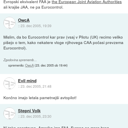
Evropski ekvivalent FAA je
the European Joint Aviation Authorities
ali krajše JAA, ne pa Eurocontrol.
OwcA
::
23. dec 2005, 19:39
Mislim, da bo Eurocontrol kar prav (vsaj v Pilotu (UK) recimo veliko
pišejo o tem, kako nekatere vloge njihovega CAA počasi prevzema
Eurocontrol).
Zgodovina sprememb…
spremenilo:
OwcA
(
23. dec 2005 ob 19:44
)
Evil mind
::
23. dec 2005, 21:48
Končno imajo letala pametnejši avtopilot!
Stepni Volk
::
23. dec 2005, 23:30
Ni tako enostavno. Amerika ima FAA, Evropa ne more brez