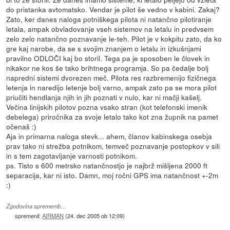
do pristanka avtomatsko. Vendar je pilot še vedno v kabini. Zakaj?
Zato, ker danes naloga potniškega pilota ni natančno pilotiranje
letala, ampak obvladovanje vseh sistemov na letalu in predvsem
zelo zelo natančno poznavanje le-teh. Pilot je v kokpitu zato, da ko
gre kaj narobe, da se s svojim znanjem o letalu in izkušnjami
pravilno ODLOČI kaj bo storil. Tega pa je sposoben le človek in
nikakor ne kos še tako brihtnega programja. So pa čedalje bolj
napredni sistemi dvorezen meč. Pilota res razbremenijo fizičnega
letenja in naredijo letenje bolj varno, ampak zato pa se mora pilot
priučiti hendlanja njih in jih poznati v nulo, kar ni mačji kašelj.
Večina linijskih pilotov pozna vsako stran (kot telefonski imenik
debelega) priročnika za svoje letalo tako kot zna župnik na pamet
očenaš :)
Aja in primarna naloga stevk... ahem, članov kabinskega osebja
prav tako ni strežba potnikom, temveč poznavanje postopkov v sili
in s tem zagotavljanje varnosti potnikom.
ps. Tisto s 600 metrsko natančnostjo je najbrž mišljena 2000 ft
separacija, kar ni isto. Damn, moj ročni GPS ima natančnost +-2m
:)
Zgodovina sprememb…
spremenil:
AIRMAN
(
24. dec 2005 ob 12:09
)