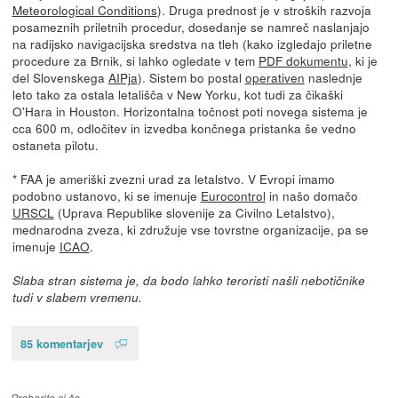
Meteorological Conditions
). Druga prednost je v stroških razvoja
posameznih priletnih procedur, dosedanje se namreč naslanjajo
na radijsko navigacijska sredstva na tleh (kako izgledajo priletne
procedure za Brnik, si lahko ogledate v tem
PDF dokumentu
, ki je
del Slovenskega
AIPja
). Sistem bo postal
operativen
naslednje
leto tako za ostala letališča v New Yorku, kot tudi za čikaški
O'Hara in Houston. Horizontalna točnost poti novega sistema je
cca 600 m, odločitev in izvedba končnega pristanka še vedno
ostaneta pilotu.
* FAA je ameriški zvezni urad za letalstvo. V Evropi imamo
podobno ustanovo, ki se imenuje
Eurocontrol
in našo domačo
URSCL
(Uprava Republike slovenije za Civilno Letalstvo),
mednarodna zveza, ki združuje vse tovrstne organizacije, pa se
imenuje
ICAO
.
Slaba stran sistema je, da bodo lahko teroristi našli nebotičnike
tudi v slabem vremenu.
85 komentarjev
Preberite si še…