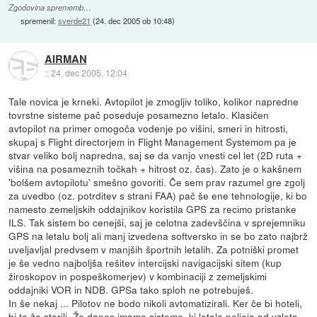
Zgodovina sprememb…
spremenil:
sverde21
(
24. dec 2005 ob 10:48
)
AIRMAN
::
24. dec 2005, 12:04
Tale novica je krneki. Avtopilot je zmogljiv toliko, kolikor napredne
tovrstne sisteme pač poseduje posamezno letalo. Klasičen
avtopilot na primer omogoča vodenje po višini, smeri in hitrosti,
skupaj s Flight directorjem in Flight Management Systemom pa je
stvar veliko bolj napredna, saj se da vanjo vnesti cel let (2D ruta +
višina na posameznih točkah + hitrost oz. čas). Zato je o kakšnem
'bolšem avtopilotu' smešno govoriti. Če sem prav razumel gre zgolj
za uvedbo (oz. potrditev s strani FAA) pač še ene tehnologije, ki bo
namesto zemeljskih oddajnikov koristila GPS za recimo pristanke
ILS. Tak sistem bo cenejši, saj je celotna zadevščina v sprejemniku
GPS na letalu bolj ali manj izvedena softversko in se bo zato najbrž
uveljavljal predvsem v manjših športnih letalih. Za potniški promet
je še vedno najboljša rešitev intercijski navigacijski sitem (kup
žiroskopov in pospeškomerjev) v kombinaciji z zemeljskimi
oddajniki VOR in NDB. GPSa tako sploh ne potrebuješ.
In še nekaj ... Pilotov ne bodo nikoli avtomatizirali. Ker če bi hoteli,
bi to že storili. Že danes imamo sisteme, ki letalo peljejo od vzleta