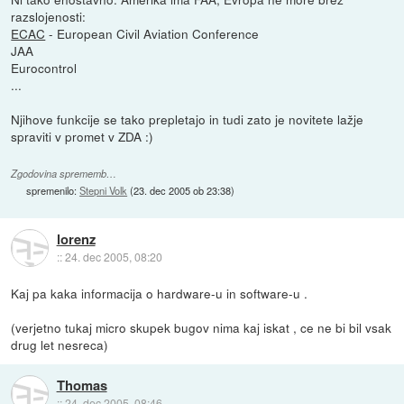
razslojenosti:
ECAC
- European Civil Aviation Conference
JAA
Eurocontrol
...
Njihove funkcije se tako prepletajo in tudi zato je novitete lažje
spraviti v promet v ZDA :)
Zgodovina sprememb…
spremenilo:
Stepni Volk
(
23. dec 2005 ob 23:38
)
lorenz
::
24. dec 2005, 08:20
Kaj pa kaka informacija o hardware-u in software-u .
(verjetno tukaj micro skupek bugov nima kaj iskat , ce ne bi bil vsak
drug let nesreca)
Thomas
::
24. dec 2005, 08:46