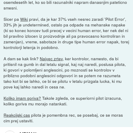
osemdesetih let, ko so bili racunalniki napram danasnjim pateticno
smesni.
Sicer pa
Wiki
pravi, da je kar 37% vseh nesrec zaradi 'Pilot Error',
33% jih je undetermined, ostalo pa odpade na mehanske napake
(ki so konec koncev tudi precej v vecini human error, ker nek del ni
bil pravilno izlocen iz proizvodnje ali pa pravocasno kontroliran in
zamenjan), vreme, sabotaze in druge tipe human error napak, torej
kontrolorji letenja in podobno.
A dam se kak link?
Najvec zrtev
, ker kontrolor, namesto, da bi
pritisnil na gumb in dal letalu signal, kaj naj naredi, poslusa pilota,
ki govori v polomljeni anglescini, po moznosti se kontrolov v
priblizno podobni anglescini odgovori in se potem ne razumeta
tako kot bi se lahko, ce bi se pilotu v letalu prizgala lucka, ki mu
pove kaj lahko naredi in cesa ne.
Koliko imam goriva?
Takole zgleda, ce superiorni pilot izracuna,
koliko goriva mu morajo natankati.
Reakcijski cas
pilota je pomembna rec, se posebaj, ce se moras
cim prej ustaviti.