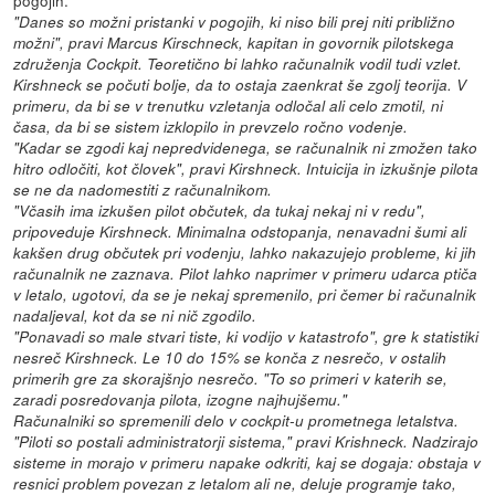
pogojih.
"Danes so možni pristanki v pogojih, ki niso bili prej niti približno
možni", pravi Marcus Kirschneck, kapitan in govornik pilotskega
združenja Cockpit. Teoretično bi lahko računalnik vodil tudi vzlet.
Kirshneck se počuti bolje, da to ostaja zaenkrat še zgolj teorija. V
primeru, da bi se v trenutku vzletanja odločal ali celo zmotil, ni
časa, da bi se sistem izklopilo in prevzelo ročno vodenje.
"Kadar se zgodi kaj nepredvidenega, se računalnik ni zmožen tako
hitro odločiti, kot človek", pravi Kirshneck. Intuicija in izkušnje pilota
se ne da nadomestiti z računalnikom.
"Včasih ima izkušen pilot občutek, da tukaj nekaj ni v redu",
pripoveduje Kirshneck. Minimalna odstopanja, nenavadni šumi ali
kakšen drug občutek pri vodenju, lahko nakazujejo probleme, ki jih
računalnik ne zaznava. Pilot lahko naprimer v primeru udarca ptiča
v letalo, ugotovi, da se je nekaj spremenilo, pri čemer bi računalnik
nadaljeval, kot da se ni nič zgodilo.
"Ponavadi so male stvari tiste, ki vodijo v katastrofo", gre k statistiki
nesreč Kirshneck. Le 10 do 15% se konča z nesrečo, v ostalih
primerih gre za skorajšnjo nesrečo. "To so primeri v katerih se,
zaradi posredovanja pilota, izogne najhujšemu."
Računalniki so spremenili delo v cockpit-u prometnega letalstva.
"Piloti so postali administratorji sistema," pravi Krishneck. Nadzirajo
sisteme in morajo v primeru napake odkriti, kaj se dogaja: obstaja v
resnici problem povezan z letalom ali ne, deluje programje tako,