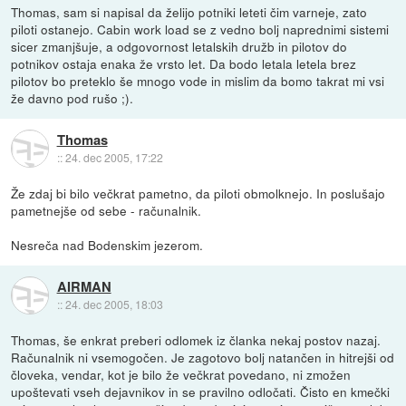
Thomas, sam si napisal da želijo potniki leteti čim varneje, zato
piloti ostanejo. Cabin work load se z vedno bolj naprednimi sistemi
sicer zmanjšuje, a odgovornost letalskih družb in pilotov do
potnikov ostaja enaka že vrsto let. Da bodo letala letela brez
pilotov bo preteklo še mnogo vode in mislim da bomo takrat mi vsi
že davno pod rušo ;).
Thomas
::
24. dec 2005, 17:22
Že zdaj bi bilo večkrat pametno, da piloti obmolknejo. In poslušajo
pametnejše od sebe - računalnik.
Nesreča nad Bodenskim jezerom.
AIRMAN
::
24. dec 2005, 18:03
Thomas, še enkrat preberi odlomek iz članka nekaj postov nazaj.
Računalnik ni vsemogočen. Je zagotovo bolj natančen in hitrejši od
človeka, vendar, kot je bilo že večkrat povedano, ni zmožen
upoštevati vseh dejavnikov in se pravilno odločati. Čisto en kmečki