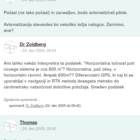
Počasi (ne tako počasi) in zanesljivo, bodo avtomatizirali pilote.
Avtomatizacija stevardes bo nekoliko težja nalogca. Zanimivo,
ane?
Dr Zoidberg
::
24. dec 2005, 09:34
Ami lahko nekdo interpretira ta podatek: "Horizontalna točnost poti
novega sistema je cca 600 m"? Horizontalna, pač okey, v
horizontalni ravnini. Ampak 600m?? Diferencialni GPS, ki naj bi se
uporabljal v navigaciji in RTK metoda dosegata metrsko do
centimetrsko natančnost določitve položaja. Smešen podatek
Zgodovina sprememb…
spremenil:
Dr Zoidberg
(
24. dec 2005 ob 09:42
)
Thomas
::
24. dec 2005, 09:40