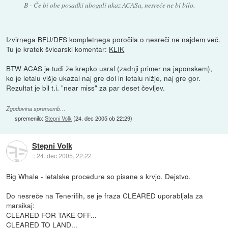
B - Če bi obe posadki ubogali ukaz ACASa, nesreče ne bi bilo.
Izvirnega BFU/DFS kompletnega poročila o nesreči ne najdem več.
Tu je kratek švicarski komentar:
KLIK
BTW ACAS je tudi že krepko usral (zadnji primer na japonskem),
ko je letalu višje ukazal naj gre dol in letalu nižje, naj gre gor.
Rezultat je bil t.i. "near miss" za par deset čevljev.
Zgodovina sprememb…
spremenilo:
Stepni Volk
(
24. dec 2005 ob 22:29
)
Stepni Volk
::
24. dec 2005, 22:22
Big Whale - letalske procedure so pisane s krvjo. Dejstvo.
Do nesreče na Tenerifih, se je fraza CLEARED uporabljala za
marsikaj:
CLEARED FOR TAKE OFF...
CLEARED TO LAND...