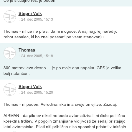
Stepni Volk
::
24. dec 2005, 15:13
Thomas - nihče ne pravi, da ni mogoče. A naj najprej naredijo
robot sesalec, ki bo znal posesati po vsem stanovanju.
Thomas
::
24. dec 2005, 15:18
300 metrov levo desno ... je po moje ena napaka. GPS je veliko
bolj natančen.
Stepni Volk
::
24. dec 2005, 15:20
Thomas - ni poden. Aerodinamika ima svoje omejitve. Zazdaj.
AIRMAN - da pilotov nikoli ne bodo avtomatizirali, ni čisto politično
korektna trditev. V pogojih zmanjšane vidljivosti že sedaj pristajajo
letal avtomatsko. Piloti niti približno niso sposobni pristati v takšnih