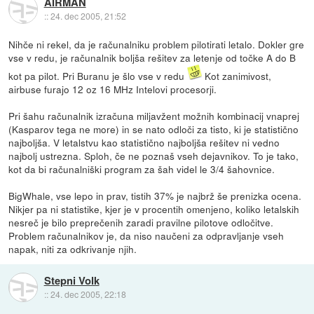
AIRMAN
::
24. dec 2005, 21:52
Nihče ni rekel, da je računalniku problem pilotirati letalo. Dokler gre
vse v redu, je računalnik boljša rešitev za letenje od točke A do B
kot pa pilot. Pri Buranu je šlo vse v redu
Kot zanimivost,
airbuse furajo 12 oz 16 MHz Intelovi procesorji.
Pri šahu računalnik izračuna miljavžent možnih kombinacij vnaprej
(Kasparov tega ne more) in se nato odloči za tisto, ki je statistično
najboljša. V letalstvu kao statistično najboljša rešitev ni vedno
najbolj ustrezna. Sploh, če ne poznaš vseh dejavnikov. To je tako,
kot da bi računalniški program za šah videl le 3/4 šahovnice.
BigWhale, vse lepo in prav, tistih 37% je najbrž še prenizka ocena.
Nikjer pa ni statistike, kjer je v procentih omenjeno, koliko letalskih
nesreč je bilo preprečenih zaradi pravilne pilotove odločitve.
Problem računalnikov je, da niso naučeni za odpravljanje vseh
napak, niti za odkrivanje njih.
Stepni Volk
::
24. dec 2005, 22:18