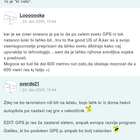
To je "kr neki".
Looooooka
::
24. dec 2005, 10:44
kar je se zmer smesno je pa to da po celem svetu GPS ni tok
natancn kokr bi lahko bil...tnx to the good US of A,ker so s svojo
vsemogocnostjo prepricani da lahko svetu diktirajo kako naj
uporablja to tehnologijo....sam da je lahko njihova smrdljiva vojska
v prednosti.
Mogoce so tud tle dal 600 metrov not zato,da obstaja moznost da s
600 metri res kj falijo =)
sverde21
::
24. dec 2005, 10:44
Zdej ne bo teroristom niti bit na letalu, bojo lahk kr iz doma heknl
autopilota pa nastavl nej gre v nebotičnik
EDIT: GPS je res že zastarel sistem, ampak evropa razvija program
Galileo, ki bo podoben GPS ju ampak bo bolj natančen