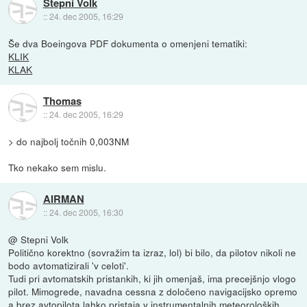
Stepni Volk
::
24. dec 2005, 16:29
Še dva Boeingova PDF dokumenta o omenjeni tematiki:
KLIK
KLAK
Thomas
::
24. dec 2005, 16:29
> do najbolj točnih 0,003NM
Tko nekako sem mislu.
AIRMAN
::
24. dec 2005, 16:30
@ Stepni Volk
Politično korektno (sovražim ta izraz, lol) bi bilo, da pilotov nikoli ne
bodo avtomatizirali 'v celoti'.
Tudi pri avtomatskih pristankih, ki jih omenjaš, ima precejšnjo vlogo
pilot. Mimogrede, navadna cessna z določeno navigacijsko opremo
a brez avtopilota lahko pristaja v instrumentalnih meteoroloških