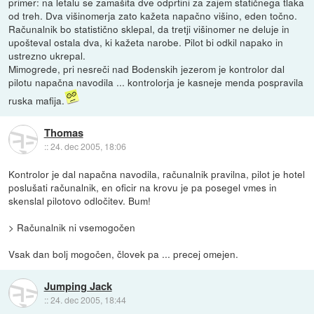
primer: na letalu se zamašita dve odprtini za zajem statičnega tlaka
od treh. Dva višinomerja zato kažeta napačno višino, eden točno.
Računalnik bo statistično sklepal, da tretji višinomer ne deluje in
upošteval ostala dva, ki kažeta narobe. Pilot bi odkil napako in
ustrezno ukrepal.
Mimogrede, pri nesreči nad Bodenskih jezerom je kontrolor dal
pilotu napačna navodila ... kontrolorja je kasneje menda pospravila
ruska mafija.
Thomas
::
24. dec 2005, 18:06
Kontrolor je dal napačna navodila, računalnik pravilna, pilot je hotel
poslušati računalnik, en oficir na krovu je pa posegel vmes in
skenslal pilotovo odločitev. Bum!
> Računalnik ni vsemogočen
Vsak dan bolj mogočen, človek pa ... precej omejen.
Jumping Jack
::
24. dec 2005, 18:44