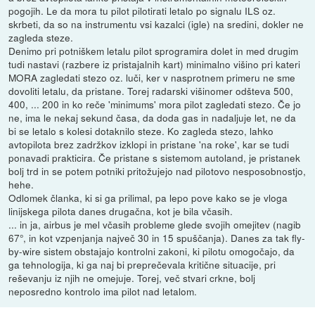
pogojih. Le da mora tu pilot pilotirati letalo po signalu ILS oz.
skrbeti, da so na instrumentu vsi kazalci (igle) na sredini, dokler ne
zagleda steze.
Denimo pri potniškem letalu pilot sprogramira dolet in med drugim
tudi nastavi (razbere iz pristajalnih kart) minimalno višino pri kateri
MORA zagledati stezo oz. luči, ker v nasprotnem primeru ne sme
dovoliti letalu, da pristane. Torej radarski višinomer odšteva 500,
400, ... 200 in ko reče 'minimums' mora pilot zagledati stezo. Če jo
ne, ima le nekaj sekund časa, da doda gas in nadaljuje let, ne da
bi se letalo s kolesi dotaknilo steze. Ko zagleda stezo, lahko
avtopilota brez zadržkov izklopi in pristane 'na roke', kar se tudi
ponavadi prakticira. Če pristane s sistemom autoland, je pristanek
bolj trd in se potem potniki pritožujejo nad pilotovo nesposobnostjo,
hehe.
Odlomek članka, ki si ga prilimal, pa lepo pove kako se je vloga
linijskega pilota danes drugačna, kot je bila včasih.
... in ja, airbus je mel včasih probleme glede svojih omejitev (nagib
67°, in kot vzpenjanja največ 30 in 15 spuščanja). Danes za tak fly-
by-wire sistem obstajajo kontrolni zakoni, ki pilotu omogočajo, da
ga tehnologija, ki ga naj bi preprečevala kritične situacije, pri
reševanju iz njih ne omejuje. Torej, več stvari crkne, bolj
neposredno kontrolo ima pilot nad letalom.