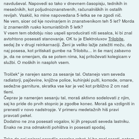
navduševal. Napovedi so tako v dnevnem časopisju, tednikih in
mesečnikih, kot poljudnoznanstvenih, računalniških in ostalih
revijah. Vsakič, ko mine napovedana 5-letka se ne zgodi nič.
Ne vem, sicer od kje novinarjem in znanstvenikom teh 5 let? Morda
iz znamenitih rusko komunističnih 5 letk?
V vsem tem obdobju niso uspeli sproducirati niti sesalca, ki bi znal
avtohtono posesati stanovanje. OK tu je Elektroluxov
Trilobite
,
sedaj že v drugi reinkarnaciji. Ženi je veliko lažje zatežiti možu, da
naj posesa, kot pritiskati gumbe na Trilobitu... in še manj zabavno
je, da ne omenjam, da se potem nima, kaj pritoževati kolegicam v
službi. O moških in nasploh vsem.
Trolček* je narejen samo za sesanje tal. Ostanejo vam seveda
radiatorji, pajčevine, knjižne police, kuhinjski pulti, komode, omare,
sedežne garniture, skratka vse kar je več kot približno 2 cm nad
tlemi.
Čeprav je namenjen sesanju tal, moraš aktivno sodelovati z njim,
saj ko pride do prvih stopnic je zgodbe konec. Moraš ga vzdigniti in
prenesti v novo nadstropje. V primeru medetažnih hiš pravi
pravcati pekel.
Dodatno ne zna posesati vogalov, ki jih prepusti seveda lastniku.
Enako ne zna odmakniti pohištva in posesati spodaj.
Tako da naj najprej naredijo sesalec robot, ki bo znal sesati, potem