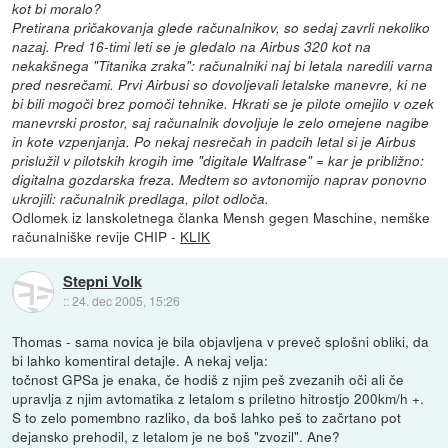
kot bi moralo?
Pretirana pričakovanja glede računalnikov, so sedaj zavrli nekoliko
nazaj. Pred 16-timi leti se je gledalo na Airbus 320 kot na
nekakšnega "Titanika zraka": računalniki naj bi letala naredili varna
pred nesrečami. Prvi Airbusi so dovoljevali letalske manevre, ki ne
bi bili mogoči brez pomoči tehnike. Hkrati se je pilote omejilo v ozek
manevrski prostor, saj računalnik dovoljuje le zelo omejene nagibe
in kote vzpenjanja. Po nekaj nesrečah in padcih letal si je Airbus
prislužil v pilotskih krogih ime "digitale Walfrase" = kar je približno:
digitalna gozdarska freza. Medtem so avtonomijo naprav ponovno
ukrojili: računalnik predlaga, pilot odloča.
Odlomek iz lanskoletnega članka Mensh gegen Maschine, nemške
računalniške revije CHIP -
KLIK
Stepni Volk
::
24. dec 2005, 15:26
Thomas - sama novica je bila objavljena v preveč splošni obliki, da
bi lahko komentiral detajle. A nekaj velja:
točnost GPSa je enaka, če hodiš z njim peš zvezanih oči ali če
upravlja z njim avtomatika z letalom s priletno hitrostjo 200km/h +.
S to zelo pomembno razliko, da boš lahko peš to začrtano pot
dejansko prehodil, z letalom je ne boš "zvozil". Ane?