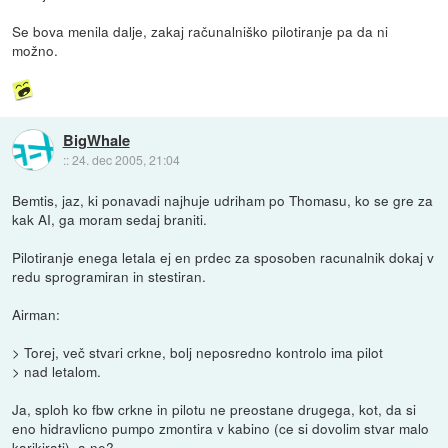
Se bova menila dalje, zakaj računalniško pilotiranje pa da ni
možno.
BigWhale
::
24. dec 2005, 21:04
Bemtis, jaz, ki ponavadi najhuje udriham po Thomasu, ko se gre za
kak AI, ga moram sedaj braniti.
Pilotiranje enega letala ej en prdec za sposoben racunalnik dokaj v
redu sprogramiran in stestiran.
Airman:
> Torej, več stvari crkne, bolj neposredno kontrolo ima pilot
> nad letalom.
Ja, sploh ko fbw crkne in pilotu ne preostane drugega, kot, da si
eno hidravlicno pumpo zmontira v kabino (ce si dovolim stvar malo
karikirati), a ne?