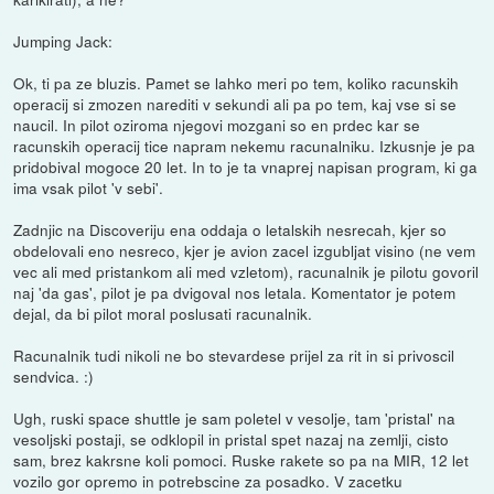
Jumping Jack:
Ok, ti pa ze bluzis. Pamet se lahko meri po tem, koliko racunskih
operacij si zmozen narediti v sekundi ali pa po tem, kaj vse si se
naucil. In pilot oziroma njegovi mozgani so en prdec kar se
racunskih operacij tice napram nekemu racunalniku. Izkusnje je pa
pridobival mogoce 20 let. In to je ta vnaprej napisan program, ki ga
ima vsak pilot 'v sebi'.
Zadnjic na Discoveriju ena oddaja o letalskih nesrecah, kjer so
obdelovali eno nesreco, kjer je avion zacel izgubljat visino (ne vem
vec ali med pristankom ali med vzletom), racunalnik je pilotu govoril
naj 'da gas', pilot je pa dvigoval nos letala. Komentator je potem
dejal, da bi pilot moral poslusati racunalnik.
Racunalnik tudi nikoli ne bo stevardese prijel za rit in si privoscil
sendvica. :)
Ugh, ruski space shuttle je sam poletel v vesolje, tam 'pristal' na
vesoljski postaji, se odklopil in pristal spet nazaj na zemlji, cisto
sam, brez kakrsne koli pomoci. Ruske rakete so pa na MIR, 12 let
vozilo gor opremo in potrebscine za posadko. V zacetku