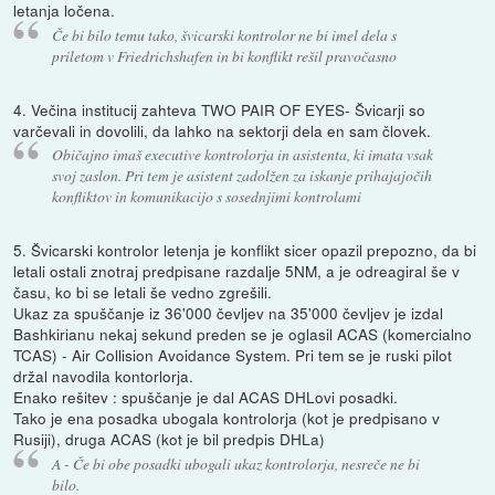
letanja ločena.
Če bi bilo temu tako, švicarski kontrolor ne bi imel dela s
priletom v Friedrichshafen in bi konflikt rešil pravočasno
4. Večina institucij zahteva TWO PAIR OF EYES- Švicarji so
varčevali in dovolili, da lahko na sektorji dela en sam človek.
Običajno imaš executive kontrolorja in asistenta, ki imata vsak
svoj zaslon. Pri tem je asistent zadolžen za iskanje prihajajočih
konfliktov in komunikacijo s sosednjimi kontrolami
5. Švicarski kontrolor letenja je konflikt sicer opazil prepozno, da bi
letali ostali znotraj predpisane razdalje 5NM, a je odreagiral še v
času, ko bi se letali še vedno zgrešili.
Ukaz za spuščanje iz 36'000 čevljev na 35'000 čevljev je izdal
Bashkirianu nekaj sekund preden se je oglasil ACAS (komercialno
TCAS) - Air Collision Avoidance System. Pri tem se je ruski pilot
držal navodila kontorlorja.
Enako rešitev : spuščanje je dal ACAS DHLovi posadki.
Tako je ena posadka ubogala kontrolorja (kot je predpisano v
Rusiji), druga ACAS (kot je bil predpis DHLa)
A - Če bi obe posadki ubogali ukaz kontrolorja, nesreče ne bi
bilo.