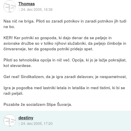
Thomas
::
24. dec 2005, 16:36
Nas nič ne briga. Piloti so zaradi potnikov in zaradi potnikov jih tudi
ne bo.
KER! Ker potniki so gospoda, ki dajo denar da se peljejo in
avionske družbe so v toliko njihovi služabniki, da peljejo čimbolje in
čimvareneje, ter da gospoda potniki pridejo spet.
Piloti so tehnološka opcija in nič več. Opcija, ki jo je lažje pokrajšat,
kot stevardese.
Get real! Sindikalizem, da je igra zaradi delavcev, je nespametnost,
Igra je pogodba med lastniki letala in letališa in med tistimi, ki bi se
radi peljali.
Pozabite že socializem Stipe Šuvarja.
destiny
::
24. dec 2005, 17:20