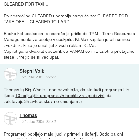
CLEARED FOR TAXI...
Po nesreči se CLEARED uporablja samo še za: CLEARED FOR
TAKE OFF...; CLEARED TO LAND...
Enako kot posledica te nesreče je prišlo do TRM - Team Resources
Managementa za osebje v cockpitu. KLMov kapitan je bil namreč
zvezdnik, ki se je smehljal z vseh reklam KLMa.
Copilot ga je dvakrat opozoril, da PANAM še ni z vzletno pristajalne
steze... tretjič se ni več upal.
Stepni Volk
::
24. dec 2005, 22:27
Thomas in Big Whale - oba pozablajta, da ste tudi programerji le
ljudje
10 najhujših programskih hroščev v zgodovini
, da
zaletavajočih avtobuskov ne omenjam :)
Thomas
::
24. dec 2005, 22:32
Programerji pobijejo malo ljudi v primeri s šoferji. Bodo pa oni