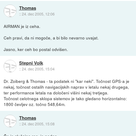
Thomas
::
24. dec 2005, 12:06
AIRMAN je iz ceha.
Ceh pravi, da ni mogoče, a bi bilo nevarno uvajat.
Jasno, ker ceh bo postal odvišen.
Stepni Volk
::
24. dec 2005, 15:04
Dr. Zoiberg & Thomas - ta podatek ni "kar neki". Točnost GPS-a je
nekaj, točnost ostalih navigacijskih naprav v letalu nekaj drugega,
ter performance letala na določeni višini nekaj tretjega.
Točnost celotnega sklopa sistemov je tako gledano horizontalno:
1800 čevljev oz. točno 548,64m.
Thomas
::
24. dec 2005, 15:08
Če je slučajno res, je poden.