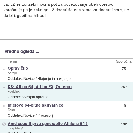
Ja, L2 se zdi zelo močna pot za povezovanje obeh coreov,
vprašanje pa je kako na L2 dodati še ena vrata za dodatni core, ne
da bi izgubili na hitrosti.
Vredno ogleda ...
Tema
Sporočila
»
Opravičilo
75
Sergio
Oddelek:
Novice
/
Hlajenje in navijanje
»
K8: Athlon64, AthlonFX, Opteron
767
kuglvinkl
Oddelek:
Strojna oprema
»
Intelove 64-bitne skrivalnice
16
Tomi
Oddelek:
Novice
/
Procesorji
⊘
Amd opustil prvo generacijo Athlona 64 !
192
morphling1