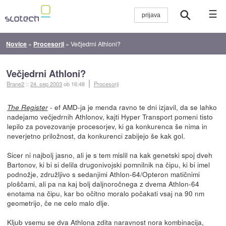
☰
Novice
»
Procesorji
»
Večjedrni Athloni?
Večjedrni Athloni?
Brane2
::
24. sep 2003
ob 16:48
Procesorji
- ef AMD-ja je menda ravno te dni izjavil, da se lahko
The Register
nadejamo večjedrnih Athlonov, kajti Hyper Transport pomeni tisto
lepilo za povezovanje procesorjev, ki ga konkurenca še nima in
neverjetno priložnost, da konkurenci zabijejo še kak gol.
Sicer ni najbolj jasno, ali je s tem mislil na kak genetski spoj dveh
Bartonov, ki bi si delila drugonivojski pomnilnik na čipu, ki bi imel
podnožje, združljivo s sedanjimi Athlon-64/Opteron matičnimi
ploščami, ali pa na kaj bolj daljnoročnega z dvema Athlon-64
enotama na čipu, kar bo očitno moralo počakati vsaj na 90 nm
geometrijo, če ne celo malo dlje.
Kljub vsemu se dva Athlona zdita naravnost nora kombinacija,