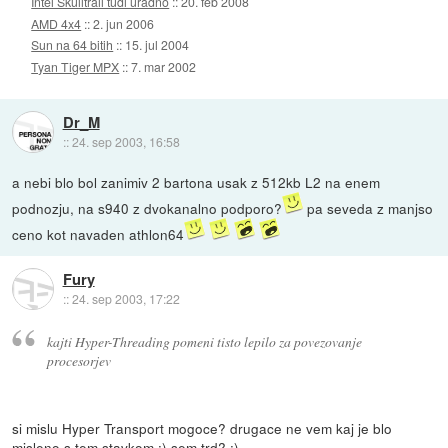
Intel Skulltrail tudi uradno
::
20. feb 2008
AMD 4x4
::
2. jun 2006
Sun na 64 bitih
::
15. jul 2004
Tyan Tiger MPX
::
7. mar 2002
Dr_M
::
24. sep 2003, 16:58
a nebi blo bol zanimiv 2 bartona usak z 512kb L2 na enem
podnozju, na s940 z dvokanalno podporo?
pa seveda z manjso
ceno kot navaden athlon64
Fury
::
24. sep 2003, 17:22
kajti Hyper-Threading pomeni tisto lepilo za povezovanje
procesorjev
si mislu Hyper Transport mogoce? drugace ne vem kaj je blo
misleno s tem stavkom :) sem trd? :)