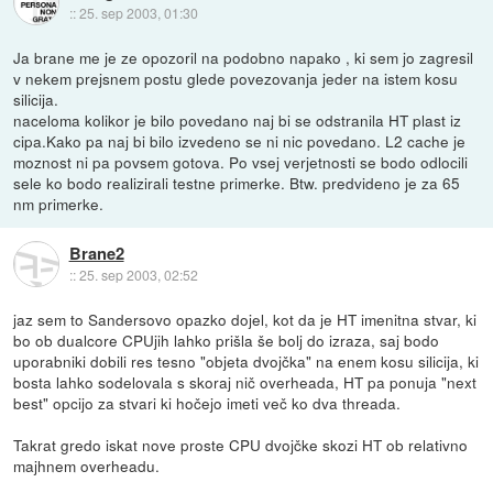
::
25. sep 2003, 01:30
Ja brane me je ze opozoril na podobno napako , ki sem jo zagresil
v nekem prejsnem postu glede povezovanja jeder na istem kosu
silicija.
naceloma kolikor je bilo povedano naj bi se odstranila HT plast iz
cipa.Kako pa naj bi bilo izvedeno se ni nic povedano. L2 cache je
moznost ni pa povsem gotova. Po vsej verjetnosti se bodo odlocili
sele ko bodo realizirali testne primerke. Btw. predvideno je za 65
nm primerke.
Brane2
::
25. sep 2003, 02:52
jaz sem to Sandersovo opazko dojel, kot da je HT imenitna stvar, ki
bo ob dualcore CPUjih lahko prišla še bolj do izraza, saj bodo
uporabniki dobili res tesno "objeta dvojčka" na enem kosu silicija, ki
bosta lahko sodelovala s skoraj nič overheada, HT pa ponuja "next
best" opcijo za stvari ki hočejo imeti več ko dva threada.
Takrat gredo iskat nove proste CPU dvojčke skozi HT ob relativno
majhnem overheadu.