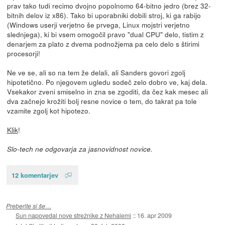
prav tako tudi recimo dvojno popolnomo 64-bitno jedro (brez 32-
bitnih delov iz x86). Tako bi uporabniki dobili stroj, ki ga rabijo
(Windows userji verjetno še prvega, Linux mojstri verjetno
slednjega), ki bi vsem omogočil pravo "dual CPU" delo, tistim z
denarjem za plato z dvema podnožjema pa celo delo s štirimi
procesorji!
Ne ve se, ali so na tem že delali, ali Sanders govori zgolj
hipotetično. Po njegovem ugledu sodeč zelo dobro ve, kaj dela.
Vsekakor zveni smiselno in zna se zgoditi, da čez kak mesec ali
dva začnejo krožiti bolj resne novice o tem, do takrat pa tole
vzamite zgolj kot hipotezo.
Klik
!
Slo-tech ne odgovarja za jasnovidnost novice.
12 komentarjev
Preberite si še…
Sun napovedal nove strežnike z Nehalemi
::
16. apr 2009