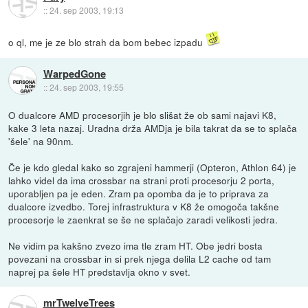
::
24. sep 2003, 19:13
o ql, me je ze blo strah da bom bebec izpadu
WarpedGone
::
24. sep 2003, 19:55
O dualcore AMD procesorjih je blo slišat že ob sami najavi K8,
kake 3 leta nazaj. Uradna drža AMDja je bila takrat da se to splača
'šele' na 90nm.
Če je kdo gledal kako so zgrajeni hammerji (Opteron, Athlon 64) je
lahko videl da ima crossbar na strani proti procesorju 2 porta,
uporabljen pa je eden. Zram pa opomba da je to priprava za
dualcore izvedbo. Torej infrastruktura v K8 že omogoča takšne
procesorje le zaenkrat se še ne splačajo zaradi velikosti jedra.
Ne vidim pa kakšno zvezo ima tle zram HT. Obe jedri bosta
povezani na crossbar in si prek njega delila L2 cache od tam
naprej pa šele HT predstavlja okno v svet.
mrTwelveTrees