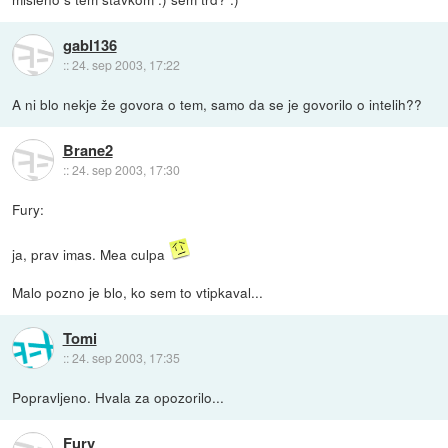
gabl136
::
24. sep 2003, 17:22
A ni blo nekje že govora o tem, samo da se je govorilo o intelih??
Brane2
::
24. sep 2003, 17:30
Fury:
ja, prav imas. Mea culpa
Malo pozno je blo, ko sem to vtipkaval...
Tomi
::
24. sep 2003, 17:35
Popravljeno. Hvala za opozorilo...
Fury