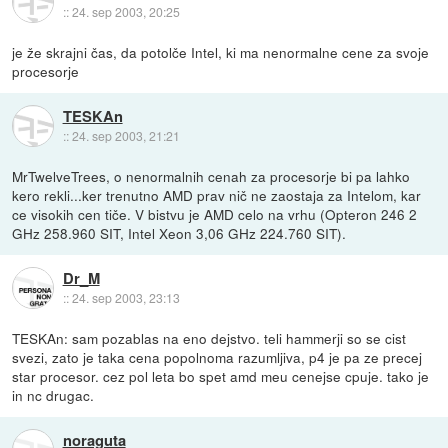
::
24. sep 2003, 20:25
je že skrajni čas, da potolče Intel, ki ma nenormalne cene za svoje
procesorje
TESKAn
::
24. sep 2003, 21:21
MrTwelveTrees, o nenormalnih cenah za procesorje bi pa lahko
kero rekli...ker trenutno AMD prav nič ne zaostaja za Intelom, kar
ce visokih cen tiče. V bistvu je AMD celo na vrhu (Opteron 246 2
GHz 258.960 SIT, Intel Xeon 3,06 GHz 224.760 SIT).
Dr_M
::
24. sep 2003, 23:13
TESKAn: sam pozablas na eno dejstvo. teli hammerji so se cist
svezi, zato je taka cena popolnoma razumljiva, p4 je pa ze precej
star procesor. cez pol leta bo spet amd meu cenejse cpuje. tako je
in nc drugac.
noraguta