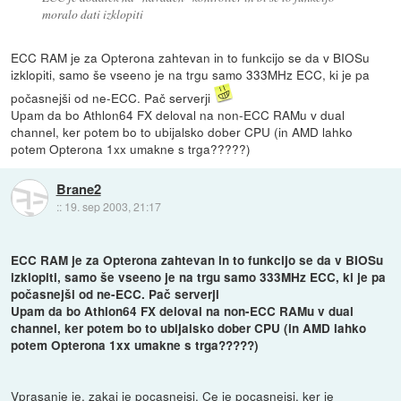
moralo dati izklopiti
ECC RAM je za Opterona zahtevan in to funkcijo se da v BIOSu
izklopiti, samo še vseeno je na trgu samo 333MHz ECC, ki je pa
počasnejši od ne-ECC. Pač serverji
Upam da bo Athlon64 FX deloval na non-ECC RAMu v dual
channel, ker potem bo to ubijalsko dober CPU (in AMD lahko
potem Opterona 1xx umakne s trga?????)
Brane2
::
19. sep 2003, 21:17
ECC RAM je za Opterona zahtevan in to funkcijo se da v BIOSu
izklopiti, samo še vseeno je na trgu samo 333MHz ECC, ki je pa
počasnejši od ne-ECC. Pač serverji
Upam da bo Athlon64 FX deloval na non-ECC RAMu v dual
channel, ker potem bo to ubijalsko dober CPU (in AMD lahko
potem Opterona 1xx umakne s trga?????)
Vprasanje je, zakaj je pocasnejsi. Ce je pocasnejsi, ker je