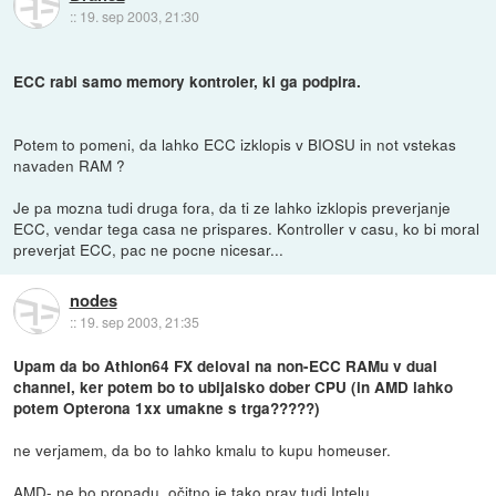
::
19. sep 2003, 21:30
ECC rabi samo memory kontroler, ki ga podpira.
Potem to pomeni, da lahko ECC izklopis v BIOSU in not vstekas
navaden RAM ?
Je pa mozna tudi druga fora, da ti ze lahko izklopis preverjanje
ECC, vendar tega casa ne prispares. Kontroller v casu, ko bi moral
preverjat ECC, pac ne pocne nicesar...
nodes
::
19. sep 2003, 21:35
Upam da bo Athlon64 FX deloval na non-ECC RAMu v dual
channel, ker potem bo to ubijalsko dober CPU (in AMD lahko
potem Opterona 1xx umakne s trga?????)
ne verjamem, da bo to lahko kmalu to kupu homeuser.
AMD- ne bo propadu, očitno je tako prav tudi Intelu