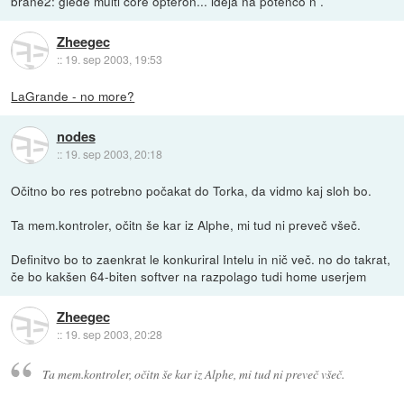
brane2: glede multi core opteron... ideja na potenco n .
Zheegec
::
19. sep 2003, 19:53
LaGrande - no more?
nodes
::
19. sep 2003, 20:18
Očitno bo res potrebno počakat do Torka, da vidmo kaj sloh bo.
Ta mem.kontroler, očitn še kar iz Alphe, mi tud ni preveč všeč.
Definitvo bo to zaenkrat le konkuriral Intelu in nič več. no do takrat,
če bo kakšen 64-biten softver na razpolago tudi home userjem
Zheegec
::
19. sep 2003, 20:28
Ta mem.kontroler, očitn še kar iz Alphe, mi tud ni preveč všeč.