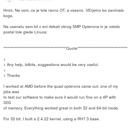
Hmm. Ne vem, ce je tole ravno OT, a vseeno. VErjetno bo zanimalo
koga.
Na usenetu sem bil v eni debati okrog SMP Opterona in je nekdo
postal tole glede Linuxa:
********************************************Quote***********************************
>
> Any help, tidbits, suggestions would be very useful.
>
> Thanks
I worked at AMD before the quad opterons came out; one of my
jobs was
to test our software to make sure it would run fine on a 4P with
32G
of memory. Everything worked great in both 32 and 64-bit mode.
For 32 bit, I built a 2.4.22 kernel, using a RH7.3 base.