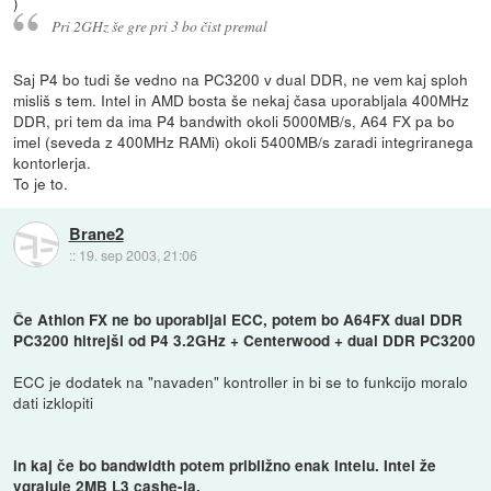
)
Pri 2GHz še gre pri 3 bo čist premal
Saj P4 bo tudi še vedno na PC3200 v dual DDR, ne vem kaj sploh
misliš s tem. Intel in AMD bosta še nekaj časa uporabljala 400MHz
DDR, pri tem da ima P4 bandwith okoli 5000MB/s, A64 FX pa bo
imel (seveda z 400MHz RAMi) okoli 5400MB/s zaradi integriranega
kontorlerja.
To je to.
Brane2
::
19. sep 2003, 21:06
Če Athlon FX ne bo uporabljal ECC, potem bo A64FX dual DDR
PC3200 hitrejši od P4 3.2GHz + Centerwood + dual DDR PC3200
ECC je dodatek na "navaden" kontroller in bi se to funkcijo moralo
dati izklopiti
in kaj če bo bandwidth potem približno enak Intelu. Intel že
vgrajuje 2MB L3 cashe-ja.