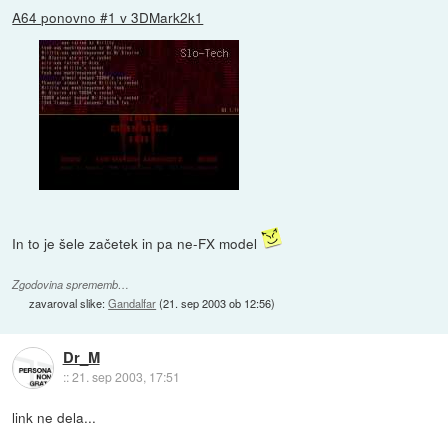
A64 ponovno #1 v 3DMark2k1
In to je šele začetek in pa ne-FX model
Zgodovina sprememb…
zavaroval slike:
Gandalfar
(
21. sep 2003 ob 12:56
)
Dr_M
::
21. sep 2003, 17:51
link ne dela...