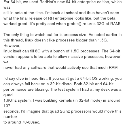
For 64 bit, we used RedHat's new 64-bit enterprise edition, which
was
still in beta at the time. I'm back at school and thus haven't seen
what the final release of RH enterprise looks like, but the beta
worked great. It's pretty cool when grabm() returns 32G of RAM!
The only thing to watch out for is process size. As noted earlier in
this thread, linux doesn't like processes bigger than 1.5G.
However,
linux itself can fill 8G with a bunch of 1.5G processes. The 64-bit
version appears to be able to allow massive processes, however
we
never had any software that would actively use that much RAM.
I'd say dive in head-first. If you can't get a 64-bit OS working, you
can always fall back on a 32-bit distro. Both 32-bit and 64-bit
performance are blazing. The test system I had at my desk was a
quad
1.6Ghz system. I was building kernels (in 32-bit mode) in around
107
seconds. I'd imagine that quad 2Ghz processors would move this
number
to around 70-80sec.