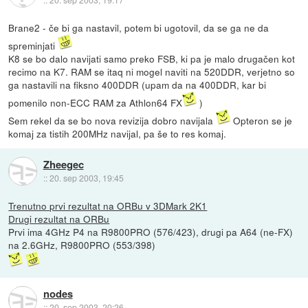
Brane2 - če bi ga nastavil, potem bi ugotovil, da se ga ne da
spreminjati
K8 se bo dalo navijati samo preko FSB, ki pa je malo drugačen kot
recimo na K7. RAM se itaq ni mogel naviti na 520DDR, verjetno so
ga nastavili na fiksno 400DDR (upam da na 400DDR, kar bi
pomenilo non-ECC RAM za Athlon64 FX
)
Sem rekel da se bo nova revizija dobro navijala
Opteron se je
komaj za tistih 200MHz navijal, pa še to res komaj.
Zheegec
::
20. sep 2003, 19:45
Trenutno prvi rezultat na ORBu v 3DMark 2K1
Drugi rezultat na ORBu
Prvi ima 4GHz P4 na R9800PRO (576/423), drugi pa A64 (ne-FX)
na 2.6GHz, R9800PRO (553/398)
nodes
::
20. sep 2003, 20:26