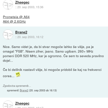
Zheegec
::
20. sep 2003, 15:36
Prometeia @ A64
A64 @ 2.6GHz
Brane2
::
20. sep 2003, 16:12
Nice. Samo videt je, da bi stvar mogoče lahko še višje, pa je
omagal "FSB". Nisem ziher, jasno. Samo ugibam. 260+ MHz
pomeni DDR 520 MHz, kar je ogromno. Če sem to seveda pravilno
dojel...
Če bi delilnik nastavil višje, bi mogoče pridobil še kaj na frekvenci
corea...
Zgodovina sprememb…
spremenil:
Brane2
(
20. sep 2003 ob 16:13
)
Zheegec
::
20. sep 2003, 19:17