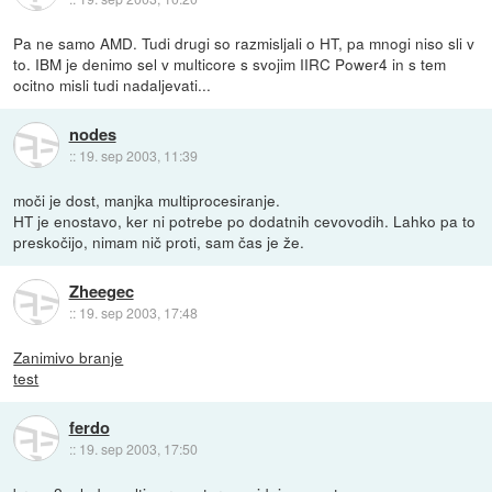
Pa ne samo AMD. Tudi drugi so razmisljali o HT, pa mnogi niso sli v
to. IBM je denimo sel v multicore s svojim IIRC Power4 in s tem
ocitno misli tudi nadaljevati...
nodes
::
19. sep 2003, 11:39
moči je dost, manjka multiprocesiranje.
HT je enostavo, ker ni potrebe po dodatnih cevovodih. Lahko pa to
preskočijo, nimam nič proti, sam čas je že.
Zheegec
::
19. sep 2003, 17:48
Zanimivo branje
test
ferdo
::
19. sep 2003, 17:50