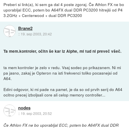
Preberi si link(a), ki sem ga dal 4 poste zgoraj. Če Athlon FX ne bo
uporabljal ECC, potem bo A64FX dual DDR PC3200 hitrejši od P4
3.2GHz + Centerwood + dual DDR PC3200
Brane2
::
19. sep 2003, 20:42
Ta mem.kontroler, očitn še kar iz Alphe, mi tud ni preveč všeč.
ta mem kontroler je zelo v redu. Vsaj sodec po prikazanem. Ni mi
pa jasno, zakaj je Opteron na isti frekvenci toliko pocasnejsi od
A64.
Edini odgovor, ki mi pade na pamet, je da so od prvih serij do A64
ocitno precej izboljsali core ali celop memory controller...
nodes
::
19. sep 2003, 20:52
Če Athlon FX ne bo uporabljal ECC, potem bo A64FX dual DDR