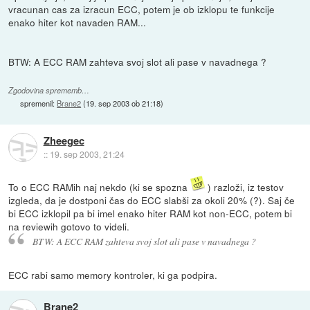
vracunan cas za izracun ECC, potem je ob izklopu te funkcije
enako hiter kot navaden RAM...
BTW: A ECC RAM zahteva svoj slot ali pase v navadnega ?
Zgodovina sprememb…
spremenil:
Brane2
(
19. sep 2003 ob 21:18
)
Zheegec
::
19. sep 2003, 21:24
To o ECC RAMih naj nekdo (ki se spozna
) razloži, iz testov
izgleda, da je dostponi čas do ECC slabši za okoli 20% (?). Saj če
bi ECC izklopil pa bi imel enako hiter RAM kot non-ECC, potem bi
na reviewih gotovo to videli.
BTW: A ECC RAM zahteva svoj slot ali pase v navadnega ?
ECC rabi samo memory kontroler, ki ga podpira.
Brane2