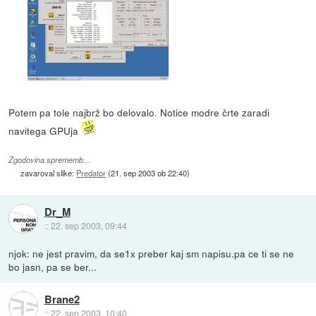
Potem pa tole najbrž bo delovalo. Notice modre črte zaradi
navitega GPUja
Zgodovina sprememb…
zavaroval slike:
Predator
(
21. sep 2003 ob 22:40
)
Dr_M
::
22. sep 2003, 09:44
njok: ne jest pravim, da se1x preber kaj sm napisu.pa ce ti se ne
bo jasn, pa se ber...
Brane2
::
22. sep 2003, 10:40