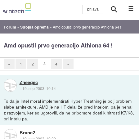
☰
Forum
»
Strojna oprema
»
Amd opustil prvo generacijo Athlona 64 !
Amd opustil prvo generacijo Athlona 64 !
3
«
1
2
4
»
Zheegec
::
19. sep 2003, 10:14
To da je Intel moral implementirati Hyper Treathing je bolj problem
slabe arhitekture, AMD je na HT delal že pred Intelom, pa je nehal
z razvojem, ker so ugotovili, da ne pripomore dosti k hitrosti K7/K8,
pri Intelu pa.
Brane2
::
19. sep 2003, 10:20