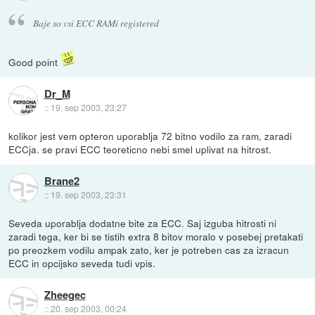
Baje so vsi ECC RAMi registered
Good point
Dr_M
::
19. sep 2003, 23:27
kolikor jest vem opteron uporablja 72 bitno vodilo za ram, zaradi
ECCja. se pravi ECC teoreticno nebi smel uplivat na hitrost.
Brane2
::
19. sep 2003, 23:31
Seveda uporablja dodatne bite za ECC. Saj izguba hitrosti ni
zaradi tega, ker bi se tistih extra 8 bitov moralo v posebej pretakati
po preozkem vodilu ampak zato, ker je potreben cas za izracun
ECC in opcijsko seveda tudi vpis.
Zheegec
::
20. sep 2003, 00:24