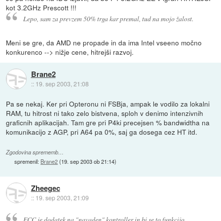
kot 3.2GHz Prescott !!!
Lepo, sam za prevzem 50% trga kar premal, tud na mojo žalost.
Meni se gre, da AMD ne propade in da ima Intel vseeno močno
konkurenco --> nižje cene, hitrejši razvoj.
Brane2
::
19. sep 2003, 21:08
Pa se nekaj. Ker pri Opteronu ni FSBja, ampak le vodilo za lokalni
RAM, tu hitrost ni tako zelo bistvena, sploh v denimo intenzivnih
graficnih aplikacijah. Tam gre pri P4ki precejsen % bandwidtha na
komunikacijo z AGP, pri A64 pa 0%, saj ga dosega cez HT itd.
Zgodovina sprememb…
spremenil:
Brane2
(
19. sep 2003 ob 21:14
)
Zheegec
::
19. sep 2003, 21:09
ECC je dodatek na "navaden" kontroller in bi se to funkcijo