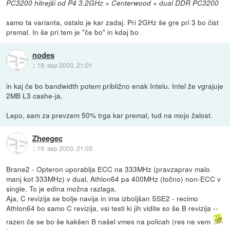
PC3200 hitrejši od P4 3.2GHz + Centerwood + dual DDR PC3200
samo ta varianta, ostalo je kar zadaj. Pri 2GHz še gre pri 3 bo čist
premal. In še pri tem je "če bo" in kdaj bo
nodes
::
19. sep 2003, 21:01
in kaj če bo bandwidth potem približno enak Intelu. Intel že vgrajuje
2MB L3 cashe-ja.
Lepo, sam za prevzem 50% trga kar premal, tud na mojo žalost.
Zheegec
::
19. sep 2003, 21:03
Brane2 - Opteron uporablja ECC na 333MHz (pravzaprav malo
manj kot 333MHz) v dual, Athlon64 pa 400MHz (točno) non-ECC v
single. To je edina možna razlaga.
Aja, C revizija se bolje navija in ima izboljšan SSE2 - recimo
Athlon64 bo samo C revizija, vsi testi ki jih vidite so še B revizija --
razen če se bo še kakšen B našel vmes na policah (res ne vem