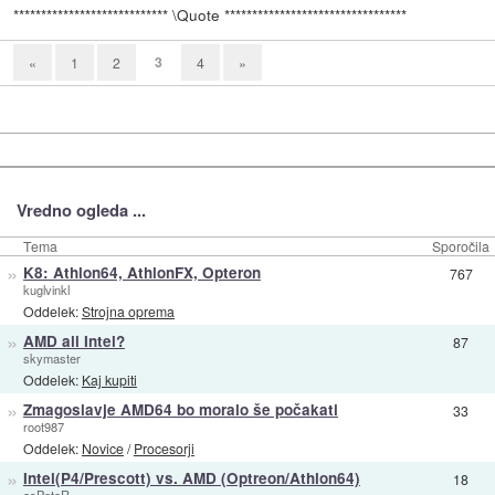
**************************** \Quote *********************************
3
«
1
2
4
»
Vredno ogleda ...
Tema
Sporočila
»
K8: Athlon64, AthlonFX, Opteron
767
kuglvinkl
Oddelek:
Strojna oprema
»
AMD ali Intel?
87
skymaster
Oddelek:
Kaj kupiti
»
Zmagoslavje AMD64 bo moralo še počakati
33
root987
Oddelek:
Novice
/
Procesorji
»
Intel(P4/Prescott) vs. AMD (Optreon/Athlon64)
18