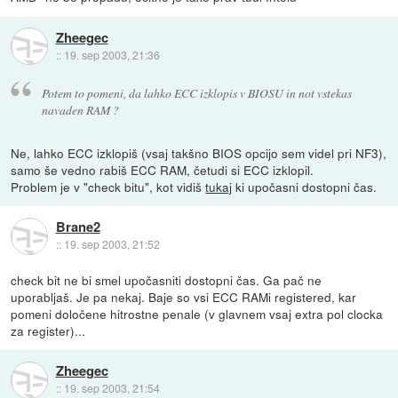
Zheegec
::
19. sep 2003, 21:36
Potem to pomeni, da lahko ECC izklopis v BIOSU in not vstekas
navaden RAM ?
Ne, lahko ECC izklopiš (vsaj takšno BIOS opcijo sem videl pri NF3),
samo še vedno rabiš ECC RAM, četudi si ECC izklopil.
Problem je v "check bitu", kot vidiš
tukaj
ki upočasni dostopni čas.
Brane2
::
19. sep 2003, 21:52
check bit ne bi smel upočasniti dostopni čas. Ga pač ne
uporabljaš. Je pa nekaj. Baje so vsi ECC RAMi registered, kar
pomeni določene hitrostne penale (v glavnem vsaj extra pol clocka
za register)...
Zheegec
::
19. sep 2003, 21:54