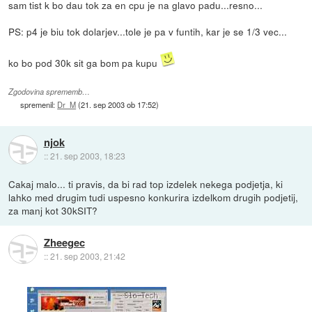
sam tist k bo dau tok za en cpu je na glavo padu...resno...
PS: p4 je biu tok dolarjev...tole je pa v funtih, kar je se 1/3 vec...
ko bo pod 30k sit ga bom pa kupu
Zgodovina sprememb…
spremenil:
Dr_M
(
21. sep 2003 ob 17:52
)
njok
::
21. sep 2003, 18:23
Cakaj malo... ti pravis, da bi rad top izdelek nekega podjetja, ki
lahko med drugim tudi uspesno konkurira izdelkom drugih podjetij,
za manj kot 30kSIT?
Zheegec
::
21. sep 2003, 21:42