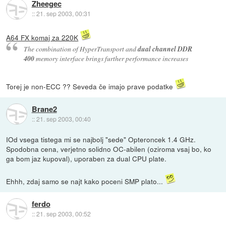
Zheegec
::
21. sep 2003, 00:31
A64 FX komaj za 220K
The combination of HyperTransport and
dual channel DDR
400
memory interface brings further performance increases
Torej je non-ECC ?? Seveda če imajo prave podatke
Brane2
::
21. sep 2003, 00:40
IOd vsega tistega mi se najbolj "sede" Opteroncek 1.4 GHz.
Spodobna cena, verjetno solidno OC-abilen (oziroma vsaj bo, ko
ga bom jaz kupoval), uporaben za dual CPU plate.
Ehhh, zdaj samo se najt kako poceni SMP plato...
ferdo
::
21. sep 2003, 00:52