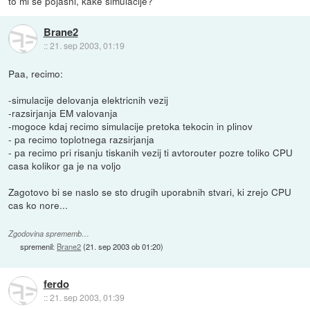
to mi še pojasni, kake simulacije?
Brane2
::
21. sep 2003, 01:19
Paa, recimo:
-simulacije delovanja elektricnih vezij
-razsirjanja EM valovanja
-mogoce kdaj recimo simulacije pretoka tekocin in plinov
- pa recimo toplotnega razsirjanja
- pa recimo pri risanju tiskanih vezij ti avtorouter pozre toliko CPU
casa kolikor ga je na voljo
Zagotovo bi se naslo se sto drugih uporabnih stvari, ki zrejo CPU
cas ko nore...
Zgodovina sprememb…
spremenil:
Brane2
(
21. sep 2003 ob 01:20
)
ferdo
::
21. sep 2003, 01:39