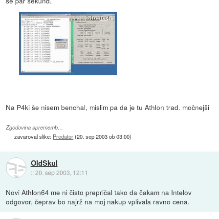
še par sekund.
Na P4ki še nisem benchal, mislim pa da je tu Athlon trad. močnejši
Zgodovina sprememb…
zavaroval slike:
Predator
(
20. sep 2003 ob 03:00
)
OldSkul
::
20. sep 2003, 12:11
Novi Athlon64 me ni čisto prepričal tako da čakam na Intelov
odgovor, čeprav bo najrž na moj nakup vplivala ravno cena.