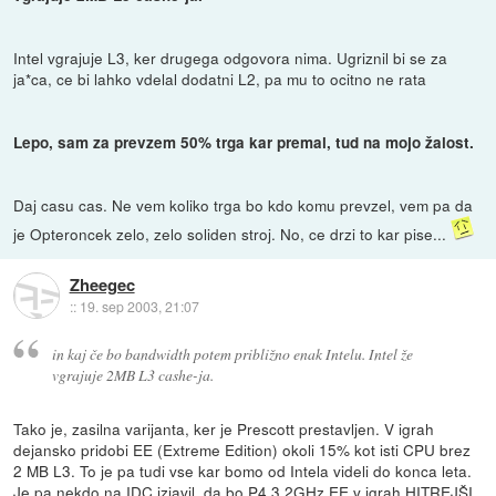
Intel vgrajuje L3, ker drugega odgovora nima. Ugriznil bi se za
ja*ca, ce bi lahko vdelal dodatni L2, pa mu to ocitno ne rata
Lepo, sam za prevzem 50% trga kar premal, tud na mojo žalost.
Daj casu cas. Ne vem koliko trga bo kdo komu prevzel, vem pa da
je Opteroncek zelo, zelo soliden stroj. No, ce drzi to kar pise...
Zheegec
::
19. sep 2003, 21:07
in kaj če bo bandwidth potem približno enak Intelu. Intel že
vgrajuje 2MB L3 cashe-ja.
Tako je, zasilna varijanta, ker je Prescott prestavljen. V igrah
dejansko pridobi EE (Extreme Edition) okoli 15% kot isti CPU brez
2 MB L3. To je pa tudi vse kar bomo od Intela videli do konca leta.
Je pa nekdo na IDC izjavil, da bo P4 3.2GHz EE v igrah HITREJŠI