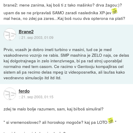
brane2: mene zanima, kaj boš ti z tako mašinko? drva žagou:)?
upam da se ne pripravlaš SAMO zaradi naslednika XP-jev
mal heca, no zdej pa zares...Kaj boš nucu dva opterona na plati?
Brane2
::
21. sep 2003, 01:09
Prvic, vcasih je dobro imeti turbino v masini, tud ce je med
vsakodnevno voznjo ne rabis. SMP mashina je ZELO najs, ce delas
kaj dolgotrajnega in zelo intenzivnega, bi pa rad stroj uporabljal
normalno med tem casom. Ce racimo v Gentooju kompajliras cel
sistem ali pa recimo delas mpeg iz videoposnetka, ali laufas kako
vecdnevno simulacijo itd itd itd.
ferdo
::
21. sep 2003, 01:15
zdej te malo bolje razumem, sam, kaj bi/boš simuliral?
" si vremenoslovec? ali horoskop mogoče? kaj pa LOTO
"