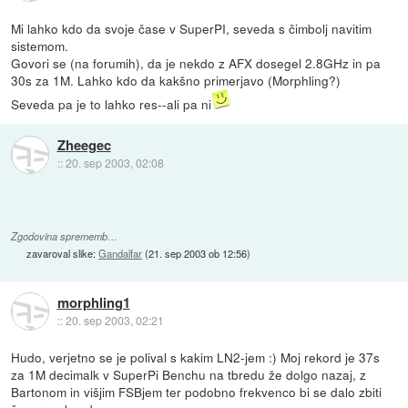
Mi lahko kdo da svoje čase v SuperPI, seveda s čimbolj navitim
sistemom.
Govori se (na forumih), da je nekdo z AFX dosegel 2.8GHz in pa
30s za 1M. Lahko kdo da kakšno primerjavo (Morphling?)
Seveda pa je to lahko res--ali pa ni
Zheegec
::
20. sep 2003, 02:08
Zgodovina sprememb…
zavaroval slike:
Gandalfar
(
21. sep 2003 ob 12:56
)
morphling1
::
20. sep 2003, 02:21
Hudo, verjetno se je polival s kakim LN2-jem :) Moj rekord je 37s
za 1M decimalk v SuperPi Benchu na tbredu že dolgo nazaj, z
Bartonom in višjim FSBjem ter podobno frekvenco bi se dalo zbiti