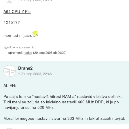
A64 CPU-Z Pic
4X451??
men tud ni jasn.
Zgodovina sprememb…
spremenil:
nodes
(
20. sep 2003 ob 20:29
)
Brane2
::
20. sep 2003, 22:46
ALIEN:
Pa saj s tem ko "nastaviš hitrost RAM-a" nastaviš v bistvu delilnik.
Tudi meni se zdi, da so inicialno nastavili 400 MHz DDR, ki je po
navijanju prisel na 520 MHz.
Morali bi mogoce nastaviti stvar na 333 MHz in takrat zaceti navijat.