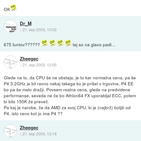
OK
Dr_M
::
21. sep 2003, 10:02
675 funtov??????
tej so na glavo padl...
Zheegec
::
21. sep 2003, 12:05
Glede na to, da CPU še ne obstaja, je to kar normalna cena, pa še
P4 3.2GHz je bil ravno nekaj takega ko je prišel v trgovine, P4 EE
bo pa še malo dražji. Povsem realna cena, glede na predvidene
performanse, seveda ne če bo Athlon64 FX uporabljal ECC, potem
bi bilo 150K že preveč.
Pa kaj je narobe, če da AMD za svoj CPU, ki je (najbrž) boljši od
P4, isto ceno kot jo ima P4 ??
Zheegec
::
21. sep 2003, 12:18