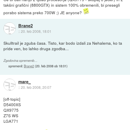
takšni grafični (8800GTX) in sistem 100% obremenili, bi presegli
porabo sistema preko 700W ;) JE anyone?
Brane2
::
20. feb 2008, 18:01
Skulltrail je zguba časa. Tisto, kar bodo izdali za Nehalema, ko ta
pride ven, bo lahko druga zgodba...
Zgodovina sprememb…
spremenil:
Brane2
(
20. feb 2008 ob 18:01
)
mare_
::
20. feb 2008, 20:07
[off-topic]
D5400XS
QX9775
Z7S WS
LGA771