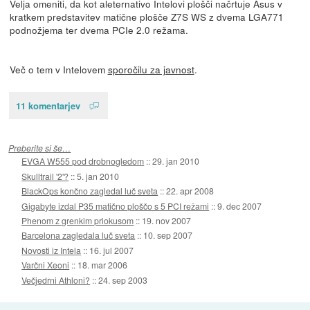
Velja omeniti, da kot aleternativo Intelovi plošči načrtuje Asus v
kratkem predstavitev matične plošče Z7S WS z dvema LGA771
podnožjema ter dvema PCIe 2.0 režama.
Več o tem v Intelovem
sporočilu za javnost
.
11 komentarjev
Preberite si še…
EVGA W555 pod drobnogledom
::
29. jan 2010
Skulltrail '2'?
::
5. jan 2010
BlackOps končno zagledal luč sveta
::
22. apr 2008
Gigabyte izdal P35 matično ploščo s 5 PCI režami
::
9. dec 2007
Phenom z grenkim priokusom
::
19. nov 2007
Barcelona zagledala luč sveta
::
10. sep 2007
Novosti iz Intela
::
16. jul 2007
Varčni Xeoni
::
18. mar 2006
Večjedrni Athloni?
::
24. sep 2003