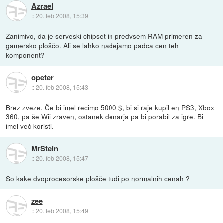
Azrael
::
20. feb 2008, 15:39
Zanimivo, da je serveski chipset in predvsem RAM primeren za
gamersko ploščo. Ali se lahko nadejamo padca cen teh
komponent?
opeter
::
20. feb 2008, 15:43
Brez zveze. Če bi imel recimo 5000 $, bi si raje kupil en PS3, Xbox
360, pa še Wii zraven, ostanek denarja pa bi porabil za igre. Bi
imel več koristi.
MrStein
::
20. feb 2008, 15:47
So kake dvoprocesorske plošče tudi po normalnih cenah ?
zee
::
20. feb 2008, 15:49