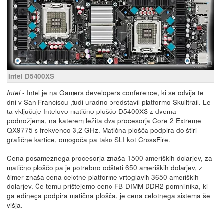
Intel D5400XS
- Intel je na Gamers developers conference, ki se odvija te
Intel
dni v San Franciscu ,tudi uradno predstavil platformo Skulltrail. Le-
ta vključuje Intelovo matično ploščo D5400XS z dvema
podnožjema, na katerem ležita dva procesorja Core 2 Extreme
QX9775 s frekvenco 3,2 GHz. Matična plošča podpira do štiri
grafične kartice, omogoča pa tako SLI kot CrossFire.
Cena posameznega procesorja znaša 1500 ameriških dolarjev, za
matično ploščo pa je potrebno odšteti 650 ameriških dolarjev, z
čimer znaša cena celotne platforme vrtoglavih 3650 ameriških
dolarjev. Če temu prištejemo ceno FB-DIMM DDR2 pomnilnika, ki
ga edinega podpira matična plošča, je cena celotnega sistema še
višja.