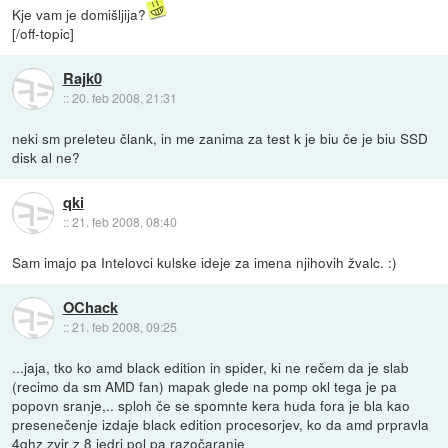
Kje vam je domišljija?
[/off-topic]
Rajk0
::
20. feb 2008, 21:31
neki sm preleteu člank, in me zanima za test k je biu če je biu SSD
disk al ne?
qki
::
21. feb 2008, 08:40
Sam imajo pa Intelovci kulske ideje za imena njihovih žvalc. :)
OChack
::
21. feb 2008, 09:25
...jaja, tko ko amd black edition in spider, ki ne rečem da je slab
(recimo da sm AMD fan) mapak glede na pomp okl tega je pa
popovn sranje,.. sploh če se spomnte kera huda fora je bla kao
presenečenje izdaje black edition procesorjev, ko da amd prpravla
4ghz zvir z 8 jedri pol pa razočaranje