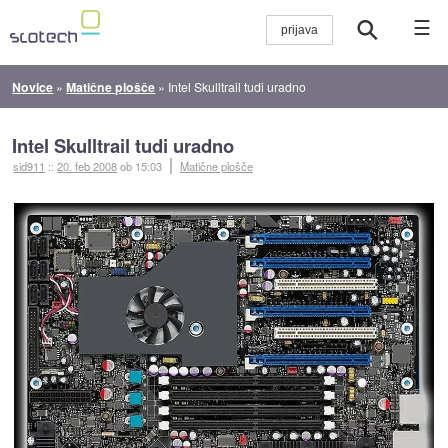
☰
Novice
»
Matične plošče
»
Intel Skulltrail tudi uradno
Intel Skulltrail tudi uradno
sid911
::
20. feb 2008
ob 15:03
Matične plošče