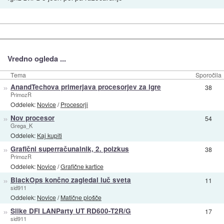
Vredno ogleda ...
Tema
Sporočila
»
AnandTechova primerjava procesorjev za igre
38
PrimozR
Oddelek:
Novice
/
Procesorji
»
Nov procesor
54
Grega_K
Oddelek:
Kaj kupiti
»
Grafični superračunalnik, 2. poizkus
38
PrimozR
Oddelek:
Novice
/
Grafične kartice
»
BlackOps končno zagledal luč sveta
11
sid911
Oddelek:
Novice
/
Matične plošče
»
Slike DFI LANParty UT RD600-T2R/G
17
sid911