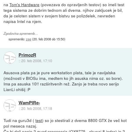
na
Tom's Hardware
(povezava do opravljenih testov) so imeli test
tega sistema ze dobrim tednom ali dvema. njihov zakljucek je bil,
da je celoten sistem v svojem bistvu se polizdelek, nevreden
napisa Intel na njem.
Zgodovina sprememb…
spremenilo:
zee
(
20. feb 2008 ob 15:50
)
PrimozR
::
20. feb 2008, 17:10
Asusova plata pa je pure workstation plata, tale je navijalska
(možnosti v BIOSu ima, medtem ko jih asuska nima oz. so bore).
Ima pa asuska 10!! razširitvenih rež. Zanjo je treba novo serijo
LianLi ohišij :P
WamPIRe-
::
20. feb 2008, 17:18
Tudi na guru3d (
test
) so jo stestirali z dvema 8800 GTX že več kot
pol meseca nazaj.
Če bi dali nanjo 2 quad procesorja (QX9775 - skupaj 8 jeder) in 2