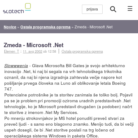
☰
Novice
»
Ostala programska oprema
»
Zmeda - Microsoft .Net
Zmeda - Microsoft .Net
Elemen_T
::
11. avg 2002
ob 12:58
Ostala programska oprema
- Glava Microsofta Bill Gates je svojo arhitekturno
Slowwwenia
inovacijo .Net, ki naj bi segala na vrh tehnološkega trikotnika
oznanil, da naj bi njena izgradnja zahtevala večje napore kot
pošiljanje prvega človeka na Luno ali oblikovanje letala Boeing
747.
Potencialne potrošnike je ta storitev zanimala še toliko bolj. Pojavil
pa se je problem pri promociji oziroma uradnih predstavitvah .Net
tehnologije, ko je Microsoft predstavil drugačen (a podoben) načrt
te storitve z imenom .Net My Services.
Po mnenju strokovnjakov je MS hotel ponuditi preveč stvari za
preveč ljudi - s samo eno blagovno znamko. Menijo tudi, da bi večji
uspeh dosegli, če bi .Net storitve poslali na trg ločeno od
operacijskega sistema Windows in paketa Office.