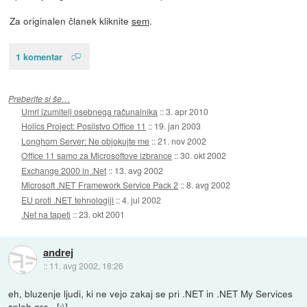
Za originalen članek kliknite
sem
.
1 komentar
Preberite si še…
Umrl izumitelj osebnega računalnika
::
3. apr 2010
Holics Project: Posilstvo Office 11
::
19. jan 2003
Longhorn Server: Ne objokujte me
::
21. nov 2002
Office 11 samo za Microsoftove izbrance
::
30. okt 2002
Exchange 2000 in .Net
::
13. avg 2002
Microsoft .NET Framework Service Pack 2
::
8. avg 2002
EU proti .NET tehnologiji
::
4. jul 2002
.Net na tapeti
::
23. okt 2001
andrej
::
11. avg 2002, 18:26
eh, bluzenje ljudi, ki ne vejo zakaj se pri .NET in .NET My Services
sploh gre...[:\]