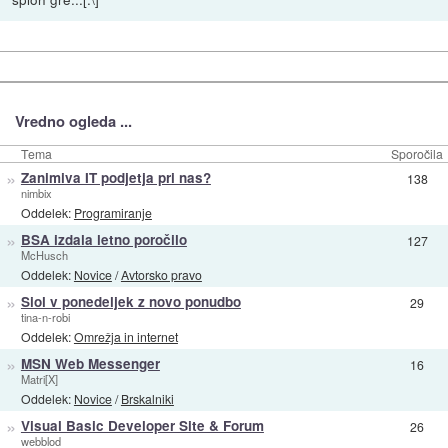
Vredno ogleda ...
Tema
Sporočila
»
Zanimiva IT podjetja pri nas?
138
nimbix
Oddelek:
Programiranje
»
BSA izdala letno poročilo
127
McHusch
Oddelek:
Novice
/
Avtorsko pravo
»
Siol v ponedeljek z novo ponudbo
29
tina-n-robi
Oddelek:
Omrežja in internet
»
MSN Web Messenger
16
Matri[X]
Oddelek:
Novice
/
Brskalniki
»
Visual Basic Developer Site & Forum
26
webblod