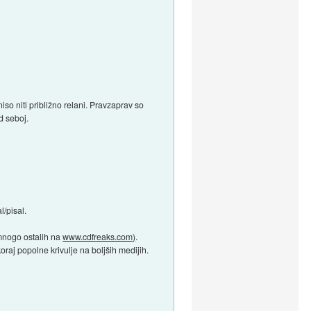
o niti približno relani. Pravzaprav so
d seboj.
/pisal.
mnogo ostalih na
www.cdfreaks.com)
.
raj popolne krivulje na boljših medijih.