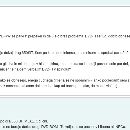
VD-RW ze parkrat prepekel in delujejo brez problema. DVD-R se tudi dobro obnesej
mo je dokaj drag 650SIT. Sem pa kupil ene Intenso, pa se nisem se sprobal (cca. 240
a glitcha in mi delujejo v hisnem kinu, je pa res da so ti mediji posneti sele par 
a nikjer ne najdem Verbatim DVD-R v spindlu!?
kako se obnesejo, enega cudnega (imena se ne spomnim - lahko pogledam) sem zape
k mesec delal (sem dal nanj backup od backup-a, tako, da mi dol visi).. :)
po cca 850 SIT v JAE. Odlicni.
osto ne berejo dorbo drugi DVD ROMi. To velja, ce so peceni v Liteonu ali NECu.