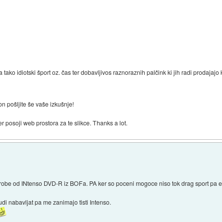
tako idiotski šport oz. čas ter dobavljivos raznoraznih palčink ki jih radi prodajaj
on pošljite še vaše izkušnje!
 posoji web prostora za te slikce. Thanks a lot.
robe od INtenso DVD-R iz BOFa. PA ker so poceni mogoce niso tok drag sport pa 
 nabavljat pa me zanimajo tisti Intenso.