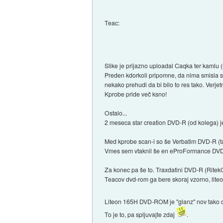
Teac:
Slike je prijazno uploadal Caqka ter kamlu
Preden kdorkoli pripomne, da nima smisla sp
nekako prehudi da bi bilo to res tako. Verje
Kprobe pride več ksno!
Ostalo...
2 meseca star creation DVD-R (od kolega) j
Med kprobe scan-i so še Verbatim DVD-R (
Vmes sem vtaknil še en eProFormance DVD+RW
Za konec pa še to. Traxdatini DVD-R (Rite
Teacov dvd-rom ga bere skoraj vzorno, liteo
Liteon 165H DVD-ROM je "glanz" nov tako da
To je to, pa spljuvajte zdaj
.