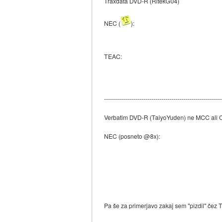
Traxdata DVD-R (RitekG04)
NEC (
):
TEAC:
-----------------------------------------------------------
Verbatim DVD-R (TaiyoYuden) ne MCC ali
NEC (posneto @8x):
Pa še za primerjavo zakaj sem "pizdil" čez