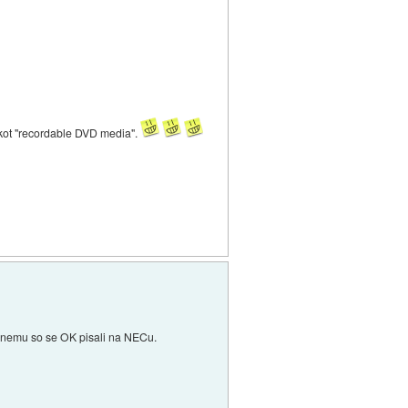
o kot "recordable DVD media".
enemu so se OK pisali na NECu.