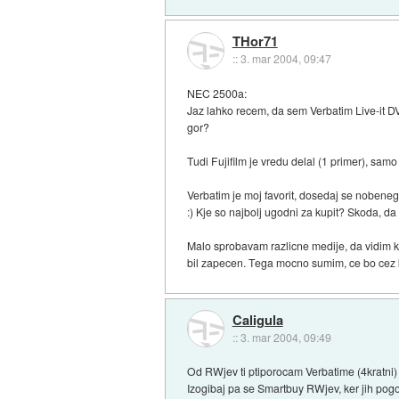
THor71
::
3. mar 2004, 09:47
NEC 2500a:
Jaz lahko recem, da sem Verbatim Live-it D
gor?
Tudi Fujifilm je vredu delal (1 primer), sa
Verbatim je moj favorit, dosedaj se nobeneg
:) Kje so najbolj ugodni za kupit? Skoda, d
Malo sprobavam razlicne medije, da vidim 
bil zapecen. Tega mocno sumim, ce bo cez ka
Caligula
::
3. mar 2004, 09:49
Od RWjev ti ptiporocam Verbatime (4kratni) 
Izogibaj pa se Smartbuy RWjev, ker jih pog