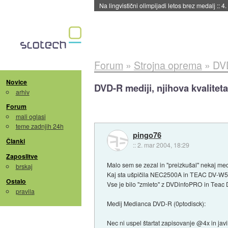
Na lingvistični olimpijadi letos brez medalj
::
4.
Forum
»
Strojna oprema
»
DVD
Novice
DVD-R mediji, njihova kvalite
arhiv
Forum
mali oglasi
teme zadnjih 24h
pingo76
Članki
::
2. mar 2004, 18:29
Zaposlitve
Malo sem se zezal in "preizkušal" nekaj med
brskaj
Kaj sta ušpičila NEC2500A in TEAC DV-W5
Ostalo
Vse je bilo "zmleto" z DVDinfoPRO in Teac
pravila
Medij Medianca DVD-R (0ptodisck):
Nec ni uspel štartat zapisovanje @4x in javil