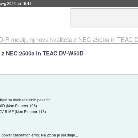
 avg 2026 ob 19:41
-R mediji, njihova kvaliteta z NEC 2500a in TEAC
ta z NEC 2500a in TEAC DV-W50D
ijev na dveh različnih pekačih.
0D (klon Pioneer 106)
 DV-516E (klon Pioneer 118)
 power calibration error. Na 2x pa je šel dalje...