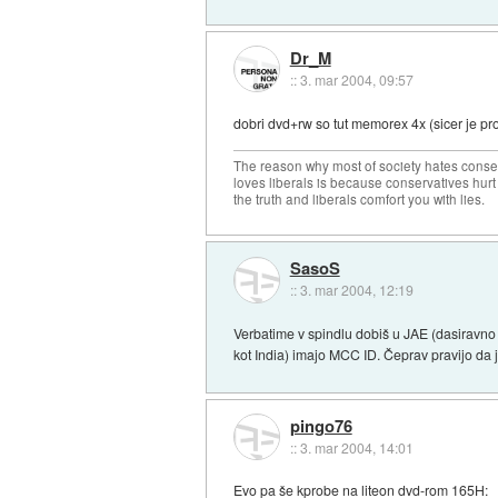
Dr_M
::
3. mar 2004, 09:57
dobri dvd+rw so tut memorex 4x (sicer je pr
The reason why most of society hates conse
loves liberals is because conservatives hurt
the truth and liberals comfort you with lies.
SasoS
::
3. mar 2004, 12:19
Verbatime v spindlu dobiš u JAE (dasiravno 
kot India) imajo MCC ID. Čeprav pravijo da j
pingo76
::
3. mar 2004, 14:01
Evo pa še kprobe na liteon dvd-rom 165H: