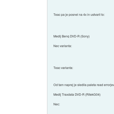
Teac pa je posnel na 4x in ustvaril to:
Medij Benq DVD-R (Sony)
Nec varianta:
Teac varianta:
Od tam naprej je sledila paleta read errorje
Medij Traxdata DVD-R (RitekG04)
Nec: