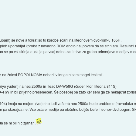
 (upam) še nove a tokrat so to kprobe scani na liteonovem dvd-rom-u 165H.
loh uporabljat kprobe z navadno ROM enoto naj povem da se strinjam. Rezultati nis
tno se pa vsi strinjate, da je pa vsaj delno zanimivo za grobo primerjavo medijev me
e na žalost POPOLNOMA neberljiv ter ga nisem mogel testirati.
taiyo yuden) na nec 2500a in Teac DV-W58G (čuden klon liteona 811S)
 in bil prijetno presenečen. Še posebej pa zato ker sem ga že nekajkrat zbrisal
kG04) imajo na mojem (verjetno tudi vašem) nec 2500a hude probleme (ravnotako 
n pa skorajda ne. Vse ostale medije pa občutno boljše bere liteonov dvd pogon. Sko
 še ni bil nič zjahan.