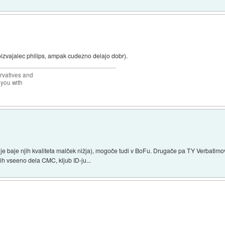
oizvajalec philips, ampak cudezno delajo dobr).
rvatives and
 you with
je baje njih kvaliteta malček nižja), mogoče tudi v BoFu. Drugače pa TY Verbatimo
ih vseeno dela CMC, kljub ID-ju...