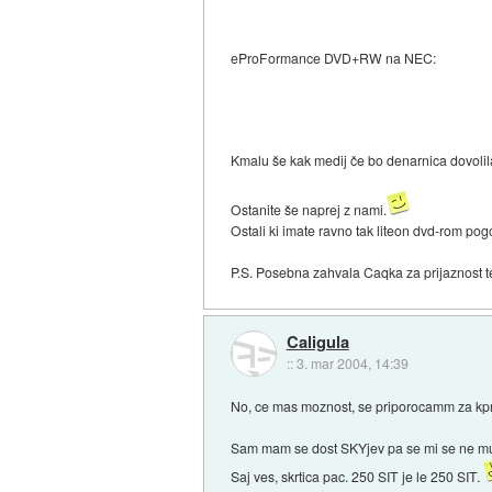
eProFormance DVD+RW na NEC:
Kmalu še kak medij če bo denarnica dovolila 
Ostanite še naprej z nami.
Ostali ki imate ravno tak liteon dvd-rom pog
P.S. Posebna zahvala Caqka za prijaznost ter
Caligula
::
3. mar 2004, 14:39
No, ce mas moznost, se priporocamm za kp
Sam mam se dost SKYjev pa se mi se ne mudi
Saj ves, skrtica pac. 250 SIT je le 250 SIT.