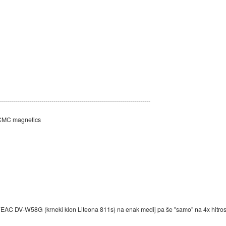
---------------------------------------------------------------------------
 CMC magnetics
 TEAC DV-W58G (krneki klon Liteona 811s) na enak medij pa še "samo" na 4x hitros