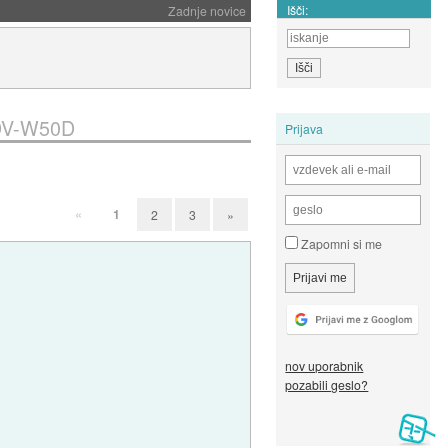
Išči:
Zadnje novice
 DV-W50D
Prijava
«
1
2
3
»
Zapomni si me
nov uporabnik
pozabili geslo?