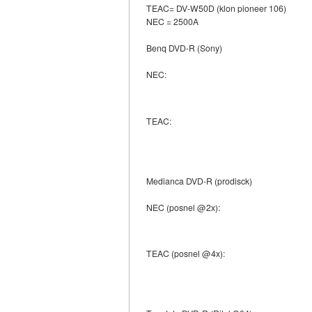
TEAC= DV-W50D (klon pioneer 106)
NEC = 2500A
Benq DVD-R (Sony)
NEC:
TEAC:
Medianca DVD-R (prodisck)
NEC (posnel @2x):
TEAC (posnel @4x):