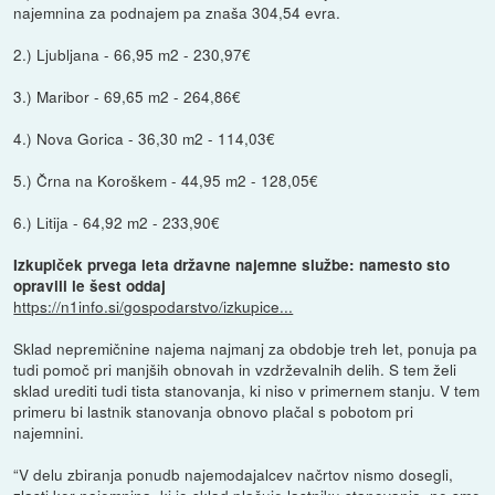
najemnina za podnajem pa znaša 304,54 evra.
2.) Ljubljana - 66,95 m2 - 230,97€
3.) Maribor - 69,65 m2 - 264,86€
4.) Nova Gorica - 36,30 m2 - 114,03€
5.) Črna na Koroškem - 44,95 m2 - 128,05€
6.) Litija - 64,92 m2 - 233,90€
Izkupiček prvega leta državne najemne službe: namesto sto
opravili le šest oddaj
https://n1info.si/gospodarstvo/izkupice...
Sklad nepremičnine najema najmanj za obdobje treh let, ponuja pa
tudi pomoč pri manjših obnovah in vzdrževalnih delih. S tem želi
sklad urediti tudi tista stanovanja, ki niso v primernem stanju. V tem
primeru bi lastnik stanovanja obnovo plačal s pobotom pri
najemnini.
“V delu zbiranja ponudb najemodajalcev načrtov nismo dosegli,