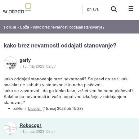
☰
Forum
»
Loža
»
kako brez nevarnosti oddajati stanovanje?
kako brez nevarnosti oddajati stanovanje?
garfy
::
15. maj 2023, 02:37
kako oddajati stanovanje brez nevarnosti? Se pravi da se ti kak
socialar ne zabubu v stanovanje in neha plačevat...
kako se zavarovati, da ga lahko takoj vržeš ven če neha plačevat?
Kakšne so nevarnosti in vaše negativne izkušnje z oddajanjem
stanovanj?
zaklenil:
bluefish
(
15. maj 2023 ob 15:23
)
Robocop1
::
15. maj 2023, 09:54