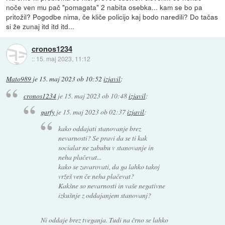
noče ven mu pač "pomagata" 2 nabita osebka... kam se bo pa
pritožil? Pogodbe nima, če kliče policijo kaj bodo naredili? Do tačas
si že zunaj itd itd itd...
cronos1234
::
15. maj 2023, 11:12
Mato989
je
15. maj 2023 ob 10:52
izjavil
:
cronos1234
je
15. maj 2023 ob 10:48
izjavil
:
garfy
je
15. maj 2023 ob 02:37
izjavil
:
kako oddajati stanovanje brez
nevarnosti? Se pravi da se ti kak
socialar ne zabubu v stanovanje in
neha plačevat...
kako se zavarovati, da ga lahko takoj
vržeš ven če neha plačevat?
Kakšne so nevarnosti in vaše negativne
izkušnje z oddajanjem stanovanj?
Ni oddaje brez tveganja. Tudi na črno se lahko