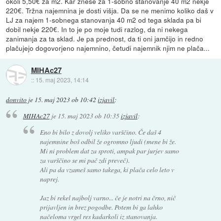
okoli 5,50€ za m2. Kar znese za 1-sobno stanovanje 40 m2 nekje
220€. Tržna najemnina je dosti višja. Da se ne menimo koliko daš v
LJ za najem 1-sobnega stanovanja 40 m2 od tega sklada pa bi
dobil nekje 220€. In to je po moje tudi razlog, da ni nekega
zanimanja za ta sklad. Je pa prednost, da ti oni jamčijo in redno
plačujejo dogovorjeno najemnino, četudi najemnik njim ne plača...
MIHAc27
::
15. maj 2023, 14:14
donvito
je
15. maj 2023 ob 10:42
izjavil
:
MIHAc27
je
15. maj 2023 ob 10:35
izjavil
:
Eno bi bilo z dovolj veliko varščino. Če daš 4
najemnine boš odbil že ogromno ljudi (mene bi že.
Mi ni problem dat za sproti, ampak par jurjev samo
za varščino se mi pač zdi preveč).
Ali pa da vzameš samo takega, ki plača celo leto v
naprej.
Jaz bi rekel najbolj varno... če je notri na črno, nič
prijavljen in brez pogodbe. Potem bi ga lahko
načeloma vrgel res kadarkoli iz stanovanja.