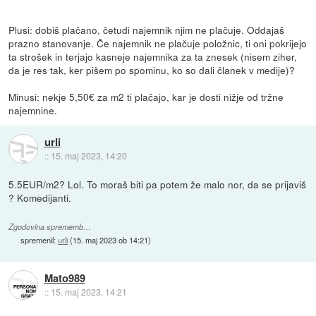
Plusi: dobiš plačano, četudi najemnik njim ne plačuje. Oddajaš
prazno stanovanje. Če najemnik ne plačuje položnic, ti oni pokrijejo
ta strošek in terjajo kasneje najemnika za ta znesek (nisem ziher,
da je res tak, ker pišem po spominu, ko so dali članek v medije)?
Minusi: nekje 5,50€ za m2 ti plačajo, kar je dosti nižje od tržne
najemnine.
urli
::
15. maj 2023, 14:20
5.5EUR/m2? Lol. To moraš biti pa potem že malo nor, da se prijaviš
? Komedijanti.
Zgodovina sprememb…
spremenil:
urli
(
15. maj 2023 ob 14:21
)
Mato989
::
15. maj 2023, 14:21