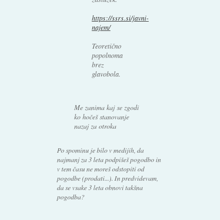
https://ssrs.si/javni-
najem/
Teoretično
popolnoma
brez
glavobola.
Me zanima kaj se zgodi
ko hočeš stanovanje
nazaj za otroka
Po spominu je bilo v medijih, da
najmanj za 3 leta podpišeš pogodbo in
v tem času ne moreš odstopiti od
pogodbe (prodati...). In predvidevam,
da se vsake 3 leta obnovi takšna
pogodba?