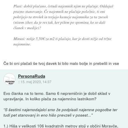
Plusi: dobiš plačano, četudi najemnik njim ne plačuje. Oddajaš
prazno stanovanje. Če najemnik ne plačuje položnic, ti oni
pokrijejo ta strošek in terjajo kasneje najemnika za ta znesek
(nisem ziher, da je res tak, ker pišem po spominu, ko so dali
članek v medije)?
Minusi: nekje 5,50€ za m2 ti plačajo, kar je dosti nižje od tržne
najemnine.
Če bi oni plačali še tvoj davek bi bilo malo bolje in prebelili in vse
PersonaRuda
::
15. maj 2023, 14:37
Evo članka na to temo. Samo 6 nepremičnin je dobil sklad v
upravljanje. In koliko plača za najemnino lastnikom?
“S šestimi najemodajalci smo že podpisali najemne pogodbe ter
tudi pet stanovanj in eno hišo prevzeli v posest..."
1.) Hiša v velikosti 106 kvadratnih metrov stoji v občini Moravče,