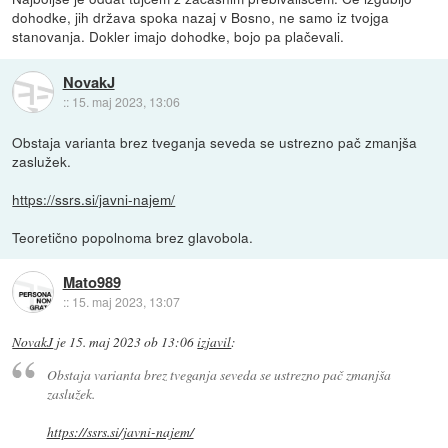
dohodke, jih država spoka nazaj v Bosno, ne samo iz tvojga
stanovanja. Dokler imajo dohodke, bojo pa plačevali.
NovakJ
::
15. maj 2023, 13:06
Obstaja varianta brez tveganja seveda se ustrezno pač zmanjša
zaslužek.
https://ssrs.si/javni-najem/
Teoretično popolnoma brez glavobola.
Mato989
::
15. maj 2023, 13:07
NovakJ
je
15. maj 2023 ob 13:06
izjavil
:
Obstaja varianta brez tveganja seveda se ustrezno pač zmanjša
zaslužek.
https://ssrs.si/javni-najem/