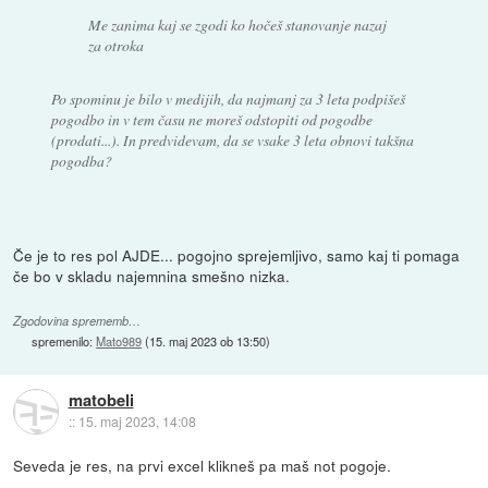
Me zanima kaj se zgodi ko hočeš stanovanje nazaj
za otroka
Po spominu je bilo v medijih, da najmanj za 3 leta podpišeš
pogodbo in v tem času ne moreš odstopiti od pogodbe
(prodati...). In predvidevam, da se vsake 3 leta obnovi takšna
pogodba?
Če je to res pol AJDE... pogojno sprejemljivo, samo kaj ti pomaga
če bo v skladu najemnina smešno nizka.
Zgodovina sprememb…
spremenilo:
Mato989
(
15. maj 2023 ob 13:50
)
matobeli
::
15. maj 2023, 14:08
Seveda je res, na prvi excel klikneš pa maš not pogoje.