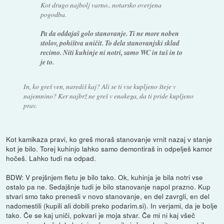
Kot drugo najbolj varno.. notarsko overjena
pogodba.
Pa da oddajaš golo stanovanje. Ti ne more noben
stolov, pohištva uničit. To dela stanovanjski sklad
recimo. Niti kuhinje ni notri, samo WC in tuš in to
je to.
In, ko greš ven, narediš kaj? Ali se ti vse kupljeno šteje v
najemnino? Ker najbrž ne greš v enakega, da ti pride kupljeno
prav.
Kot kamikaza pravi, ko greš moraš stanovanje vrnit nazaj v stanje
kot je bilo. Torej kuhinjo lahko samo demontiraš in odpelješ kamor
hočeš. Lahko tudi na odpad.
BDW: V prejšnjem fletu je bilo tako. Ok, kuhinja je bila notri vse
ostalo pa ne. Sedajšnje tudi je bilo stanovanje napol prazno. Kup
stvari smo tako prenesli v novo stanovanje, en del zavrgli, en del
nadomestili (kupili ali dobili preko podarim.si). In verjami, da je bolje
tako. Če se kaj uniči, pokvari je moja stvar. Če mi ni kaj všeč