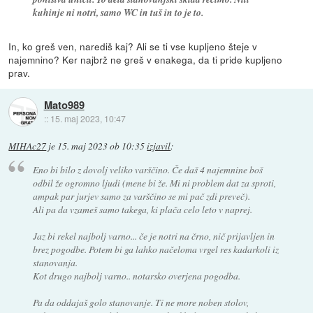
kuhinje ni notri, samo WC in tuš in to je to.
In, ko greš ven, narediš kaj? Ali se ti vse kupljeno šteje v
najemnino? Ker najbrž ne greš v enakega, da ti pride kupljeno
prav.
Mato989
::
15. maj 2023, 10:47
MIHAc27
je
15. maj 2023 ob 10:35
izjavil
:
Eno bi bilo z dovolj veliko varščino. Če daš 4 najemnine boš
odbil že ogromno ljudi (mene bi že. Mi ni problem dat za sproti,
ampak par jurjev samo za varščino se mi pač zdi preveč).
Ali pa da vzameš samo takega, ki plača celo leto v naprej.
Jaz bi rekel najbolj varno... če je notri na črno, nič prijavljen in
brez pogodbe. Potem bi ga lahko načeloma vrgel res kadarkoli iz
stanovanja.
Kot drugo najbolj varno.. notarsko overjena pogodba.
Pa da oddajaš golo stanovanje. Ti ne more noben stolov,