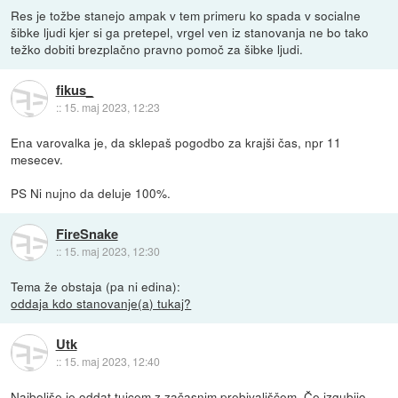
Res je tožbe stanejo ampak v tem primeru ko spada v socialne
šibke ljudi kjer si ga pretepel, vrgel ven iz stanovanja ne bo tako
težko dobiti brezplačno pravno pomoč za šibke ljudi.
fikus_
::
15. maj 2023, 12:23
Ena varovalka je, da sklepaš pogodbo za krajši čas, npr 11
mesecev.
PS Ni nujno da deluje 100%.
FireSnake
::
15. maj 2023, 12:30
Tema že obstaja (pa ni edina):
oddaja kdo stanovanje(a) tukaj?
Utk
::
15. maj 2023, 12:40
Najboljše je oddat tujcem z začasnim prebivališčem. Če izgubijo