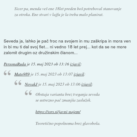
Sicer pa, menda veš ene 18let preden boš potreboval stanovanje
za otroka. Ene stvari v lajfu je la treba malo planirat.
Seveda ja, lahko je pač froc na svojem in mu zaškripa in mora ven
in bi mu ti dal svoj flet... ni vedno 18 let prej... kot da se ne more
zalomit drugim oz družinskim članom...
PersonaRuda
je
15. maj 2023 ob 13:16
izjavil
:
Mato989
je
15. maj 2023 ob 13:07
izjavil
:
NovakJ
je
15. maj 2023 ob 13:06
izjavil
:
Obstaja varianta brez tveganja seveda
se ustrezno pač zmanjša zaslužek.
https://ssrs.si/javni-najem/
Teoretično popolnoma brez glavobola.