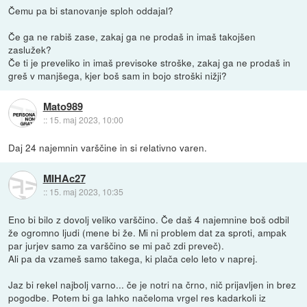
Čemu pa bi stanovanje sploh oddajal?
Če ga ne rabiš zase, zakaj ga ne prodaš in imaš takojšen
zaslužek?
Če ti je preveliko in imaš previsoke stroške, zakaj ga ne prodaš in
greš v manjšega, kjer boš sam in bojo stroški nižji?
Mato989
::
15. maj 2023, 10:00
Daj 24 najemnin varščine in si relativno varen.
MIHAc27
::
15. maj 2023, 10:35
Eno bi bilo z dovolj veliko varščino. Če daš 4 najemnine boš odbil
že ogromno ljudi (mene bi že. Mi ni problem dat za sproti, ampak
par jurjev samo za varščino se mi pač zdi preveč).
Ali pa da vzameš samo takega, ki plača celo leto v naprej.
Jaz bi rekel najbolj varno... če je notri na črno, nič prijavljen in brez
pogodbe. Potem bi ga lahko načeloma vrgel res kadarkoli iz