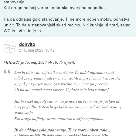
stanovanja.
Kot drugo najbolj varno.. notarsko overjena pogodba.
Pa da oddajaš golo stanovanje. Ti ne more noben stolov, pohištva
uničit. To dela stanovanjski sklad recimo. Niti kuhinje ni notri, samo
WC in tuš in to je to.
donvito
::
15. maj 2023, 10:42
MIHAc27
je
15. maj 2023 ob 10:35
izjavil
:
Eno bi bilo z dovolj veliko varščino. Če daš 4 najemnine boš
odbil že ogromno ljudi (mene bi že. Mi ni problem dat za sproti,
ampak par jurjev samo za varščino se mi pač zdi preveč).
Ali pa da vzameš samo takega, ki plača celo leto v naprej.
Jaz bi rekel najbolj varno... če je notri na črno, nič prijavljen in
brez pogodbe. Potem bi ga lahko načeloma vrgel res kadarkoli iz
stanovanja.
Kot drugo najbolj varno.. notarsko overjena pogodba.
Pa da oddajaš golo stanovanje. Ti ne more noben stolov,
pohištva uničit. To dela stanovanjski sklad recimo. Niti