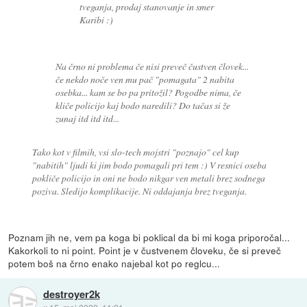
tveganja, prodaj stanovanje in smer
Karibi :)
Na črno ni problema če nisi preveč čustven človek...
če nekdo noče ven mu pač "pomagata" 2 nabita
osebka... kam se bo pa pritožil? Pogodbe nima, če
kliče policijo kaj bodo naredili? Do tačas si že
zunaj itd itd itd...
Tako kot v filmih, vsi slo-tech mojstri "poznajo" cel kup
"nabitih" ljudi ki jim bodo pomagali pri tem :) V resnici oseba
pokliče policijo in oni ne bodo nikgar ven metali brez sodnega
poziva. Sledijo komplikacije. Ni oddajanja brez tveganja.
Poznam jih ne, vem pa koga bi poklical da bi mi koga priporočal...
Kakorkoli to ni point. Point je v čustvenem človeku, če si preveč
potem boš na črno enako najebal kot po reglcu...
destroyer2k