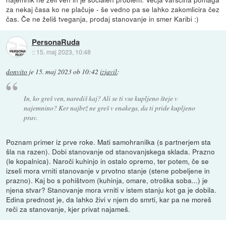
za nekaj časa ko ne plačuje - še vedno pa se lahko zakomlicira čez
čas. Če ne želiš tveganja, prodaj stanovanje in smer Karibi :)
PersonaRuda
::
15. maj 2023, 10:48
donvito
je
15. maj 2023 ob 10:42
izjavil
:
In, ko greš ven, narediš kaj? Ali se ti vse kupljeno šteje v
najemnino? Ker najbrž ne greš v enakega, da ti pride kupljeno
prav.
Poznam primer iz prve roke. Mati samohranilka (s partnerjem sta
šla na razen). Dobi stanovanje od stanovanjskega sklada. Prazno
(le kopalnica). Naroči kuhinjo in ostalo opremo, ter potem, če se
izseli mora vrniti stanovanje v prvotno stanje (stene pobeljene in
prazno). Kaj bo s pohištvom (kuhinja, omare, otroška soba...) je
njena stvar? Stanovanje mora vrniti v istem stanju kot ga je dobila.
Edina prednost je, da lahko živi v njem do smrti, kar pa ne moreš
reči za stanovanje, kjer privat najameš.