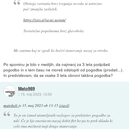
Obstaja varianta brez tveganja seveda se ustrezno
pač zmanjša zaslužek.
https://ssrs.si/javni-najem/
Teoretično popolnoma brez glavobola.
Me zanima kaj se zgodi ko hočeš stanovanje nazaj za otroka
Po spominu je bilo v medijih, da najmanj za 3 leta podpišeš
pogodbo in v tem času ne moreš odstopiti od pogodbe (prodati...).
In predvidevam, da se vsake 3 leta obnovi takšna pogodba?
Mato989
::
15. maj 2023, 13:50
matobeli
je
15. maj 2023 ob 13:15
izjavil
:
To je en izmed utemeljenih razlogov za prekinitev pogodbe za
ndč. Če je kje enostavno nazaj dobit flet bo pa to prek sklada ki
celo ima možnost najt drugo stanovanje.