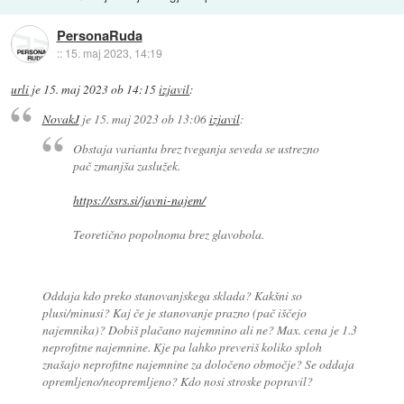
PersonaRuda
::
15. maj 2023, 14:19
urli
je
15. maj 2023 ob 14:15
izjavil
:
NovakJ
je
15. maj 2023 ob 13:06
izjavil
:
Obstaja varianta brez tveganja seveda se ustrezno
pač zmanjša zaslužek.
https://ssrs.si/javni-najem/
Teoretično popolnoma brez glavobola.
Oddaja kdo preko stanovanjskega sklada? Kakšni so
plusi/minusi? Kaj če je stanovanje prazno (pač iščejo
najemnika)? Dobiš plačano najemnino ali ne? Max. cena je 1.3
neprofitne najemnine. Kje pa lahko preveriš koliko sploh
znašajo neprofitne najemnine za določeno območje? Se oddaja
opremljeno/neopremljeno? Kdo nosi stroske popravil?