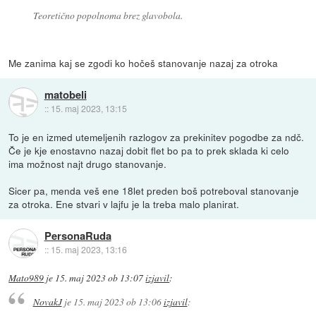
Teoretično popolnoma brez glavobola.
Me zanima kaj se zgodi ko hočeš stanovanje nazaj za otroka
matobeli
::
15. maj 2023, 13:15
To je en izmed utemeljenih razlogov za prekinitev pogodbe za ndč.
Če je kje enostavno nazaj dobit flet bo pa to prek sklada ki celo
ima možnost najt drugo stanovanje.
Sicer pa, menda veš ene 18let preden boš potreboval stanovanje
za otroka. Ene stvari v lajfu je la treba malo planirat.
PersonaRuda
::
15. maj 2023, 13:16
Mato989
je
15. maj 2023 ob 13:07
izjavil
:
NovakJ
je
15. maj 2023 ob 13:06
izjavil
: