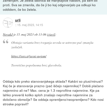
zamenjam. Je želela lastnica še manjkajoče nabavit, pa sem bil
proti. Sva se zmenila, da če ji bo kaj odgovarjalo pa odkupi ko
oddidem, če bo želela.
urli
::
15. maj 2023, 14:15
NovakJ
je
15. maj 2023 ob 13:06
izjavil
:
Obstaja varianta brez tveganja seveda se ustrezno pač zmanjša
zaslužek.
https://ssrs.si/javni-najem/
Teoretično popolnoma brez glavobola.
Oddaja kdo preko stanovanjskega sklada? Kakšni so plusi/minusi?
Kaj če je stanovanje prazno (pač iščejo najemnika)? Dobiš plačano
najemnino ali ne? Max. cena je 1.3 neprofitne najemnine. Kje pa
lahko preveriš koliko sploh znašajo neprofitne najemnine za
določeno območje? Se oddaja opremljeno/neopremljeno? Kdo nosi
stroske popravil?