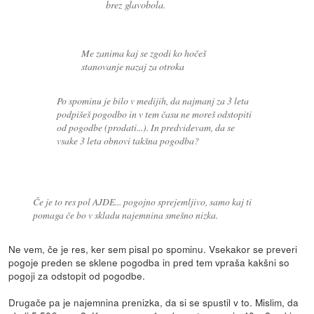
brez glavobola.
Me zanima kaj se zgodi ko hočeš
stanovanje nazaj za otroka
Po spominu je bilo v medijih, da najmanj za 3 leta
podpišeš pogodbo in v tem času ne moreš odstopiti
od pogodbe (prodati...). In predvidevam, da se
vsake 3 leta obnovi takšna pogodba?
Če je to res pol AJDE... pogojno sprejemljivo, samo kaj ti
pomaga če bo v skladu najemnina smešno nizka.
Ne vem, če je res, ker sem pisal po spominu. Vsekakor se preveri
pogoje preden se sklene pogodba in pred tem vpraša kakšni so
pogoji za odstopit od pogodbe.
Drugače pa je najemnina prenizka, da si se spustil v to. Mislim, da