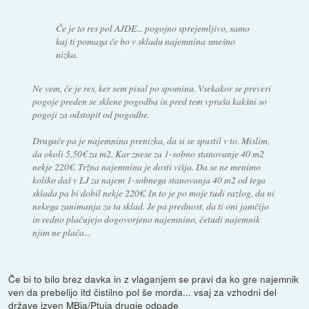
Če je to res pol AJDE... pogojno sprejemljivo, samo
kaj ti pomaga če bo v skladu najemnina smešno
nizka.
Ne vem, če je res, ker sem pisal po spominu. Vsekakor se preveri
pogoje preden se sklene pogodba in pred tem vpraša kakšni so
pogoji za odstopit od pogodbe.
Drugače pa je najemnina prenizka, da si se spustil v to. Mislim,
da okoli 5,50€ za m2. Kar znese za 1-sobno stanovanje 40 m2
nekje 220€. Tržna najemnina je dosti višja. Da se ne menimo
koliko daš v LJ za najem 1-sobnega stanovanja 40 m2 od tega
sklada pa bi dobil nekje 220€. In to je po moje tudi razlog, da ni
nekega zanimanja za ta sklad. Je pa prednost, da ti oni jamčijo
in redno plačujejo dogovorjeno najemnino, četudi najemnik
njim ne plača...
Če bi to bilo brez davka in z vlaganjem se pravi da ko gre najemnik
ven da prebelijo itd čistilno pol še morda... vsaj za vzhodni del
države izven MBja/Ptuja drugje odpade