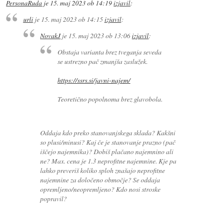
PersonaRuda
je
15. maj 2023 ob 14:19
izjavil
:
urli
je
15. maj 2023 ob 14:15
izjavil
:
NovakJ
je
15. maj 2023 ob 13:06
izjavil
:
Obstaja varianta brez tveganja seveda
se ustrezno pač zmanjša zaslužek.
https://ssrs.si/javni-najem/
Teoretično popolnoma brez glavobola.
Oddaja kdo preko stanovanjskega sklada? Kakšni
so plusi/minusi? Kaj če je stanovanje prazno (pač
iščejo najemnika)? Dobiš plačano najemnino ali
ne? Max. cena je 1.3 neprofitne najemnine. Kje pa
lahko preveriš koliko sploh znašajo neprofitne
najemnine za določeno območje? Se oddaja
opremljeno/neopremljeno? Kdo nosi stroske
popravil?