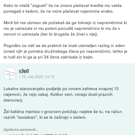
Kako to misliš "zagusti" če ne zmore plačevat kredita mu valda
pomagaš s kešom, če ne more plačevat najemnine enako.
Morš bit res ubrisan da počakaš da ga fuknejo iz nepremičnine ki
mu je ustrezala in mu potem ponudiš nepremičnino ki mu že v
osnovi ni ustrezala (ker bi drugače že živel v njej).
Pogodbo za ndč se da prekinit če imaš utemeljen razlog in eden
izmed njih je potreba družinskega člana po nepremičnini, lahko je
to tudi sin ki ga je pri 34 žena zabrisala iz bajte.
c3p0
::
15. maj 2023, 14:12
Lokalno stanovanjsko podjetje po novem zahteva vnaprej 10
najemnin, že vejo zakaj. Kolikor vem, nimajo dosti praznih
stanovanj.
Žal kakšna mamica v groznem položaju najebe še tu, na račun
raznih "socialcev", ki se le zažirajo v sistem.
Zgodovina sprememb…