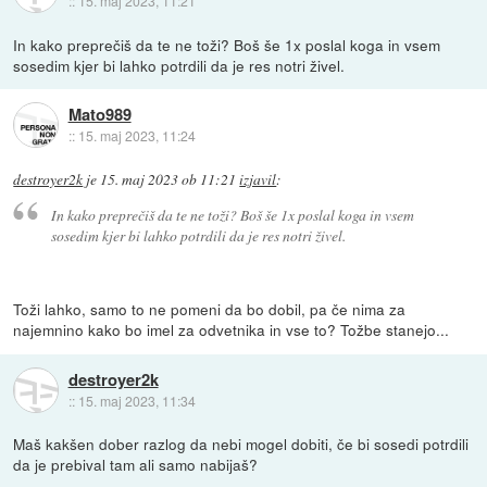
::
15. maj 2023, 11:21
In kako preprečiš da te ne toži? Boš še 1x poslal koga in vsem
sosedim kjer bi lahko potrdili da je res notri živel.
Mato989
::
15. maj 2023, 11:24
destroyer2k
je
15. maj 2023 ob 11:21
izjavil
:
In kako preprečiš da te ne toži? Boš še 1x poslal koga in vsem
sosedim kjer bi lahko potrdili da je res notri živel.
Toži lahko, samo to ne pomeni da bo dobil, pa če nima za
najemnino kako bo imel za odvetnika in vse to? Tožbe stanejo...
destroyer2k
::
15. maj 2023, 11:34
Maš kakšen dober razlog da nebi mogel dobiti, če bi sosedi potrdili
da je prebival tam ali samo nabijaš?