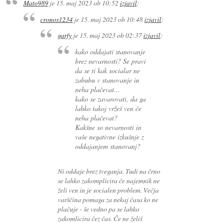
Mato989
je
15. maj 2023 ob 10:52
izjavil
:
cronos1234
je
15. maj 2023 ob 10:48
izjavil
:
garfy
je
15. maj 2023 ob 02:37
izjavil
:
kako oddajati stanovanje
brez nevarnosti? Se pravi
da se ti kak socialar ne
zabubu v stanovanje in
neha plačevat...
kako se zavarovati, da ga
lahko takoj vržeš ven če
neha plačevat?
Kakšne so nevarnosti in
vaše negativne izkušnje z
oddajanjem stanovanj?
Ni oddaje brez tveganja. Tudi na črno
se lahko zakomplicira če najemnik ne
želi ven in je socialen problem. Večja
varščina pomaga za nekaj časa ko ne
plačuje - še vedno pa se lahko
zakomlicira čez čas. Če ne želiš