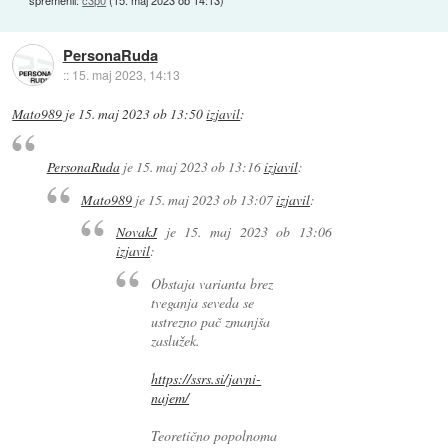
spremenil:
c3p0
(
15. maj 2023 ob 14:13
)
PersonaRuda
::
15. maj 2023, 14:13
Mato989
je
15. maj 2023 ob 13:50
izjavil
:
PersonaRuda
je
15. maj 2023 ob 13:16
izjavil
:
Mato989
je
15. maj 2023 ob 13:07
izjavil
:
NovakJ
je
15. maj 2023 ob 13:06
izjavil
:
Obstaja varianta brez
tveganja seveda se
ustrezno pač zmanjša
zaslužek.
https://ssrs.si/javni-
najem/
Teoretično popolnoma