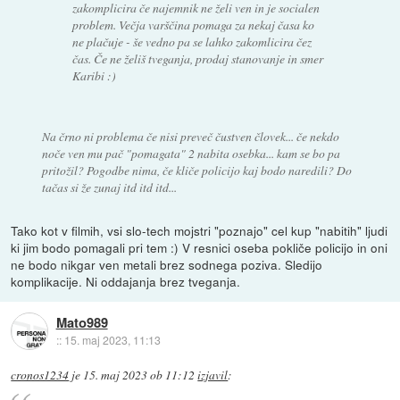
zakomplicira če najemnik ne želi ven in je socialen
problem. Večja varščina pomaga za nekaj časa ko
ne plačuje - še vedno pa se lahko zakomlicira čez
čas. Če ne želiš tveganja, prodaj stanovanje in smer
Karibi :)
Na črno ni problema če nisi preveč čustven človek... če nekdo
noče ven mu pač "pomagata" 2 nabita osebka... kam se bo pa
pritožil? Pogodbe nima, če kliče policijo kaj bodo naredili? Do
tačas si že zunaj itd itd itd...
Tako kot v filmih, vsi slo-tech mojstri "poznajo" cel kup "nabitih" ljudi
ki jim bodo pomagali pri tem :) V resnici oseba pokliče policijo in oni
ne bodo nikgar ven metali brez sodnega poziva. Sledijo
komplikacije. Ni oddajanja brez tveganja.
Mato989
::
15. maj 2023, 11:13
cronos1234
je
15. maj 2023 ob 11:12
izjavil
: