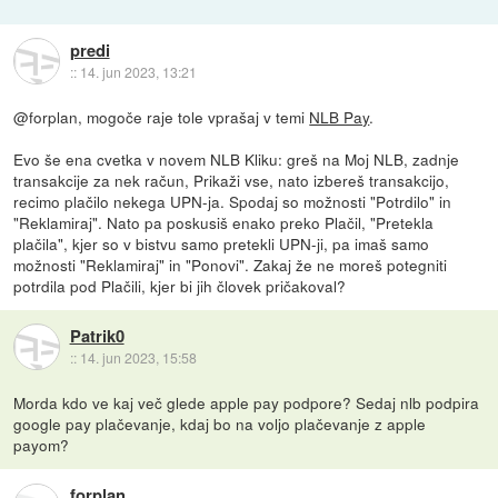
predi
::
14. jun 2023, 13:21
@forplan, mogoče raje tole vprašaj v temi
NLB Pay
.
Evo še ena cvetka v novem NLB Kliku: greš na Moj NLB, zadnje
transakcije za nek račun, Prikaži vse, nato izbereš transakcijo,
recimo plačilo nekega UPN-ja. Spodaj so možnosti "Potrdilo" in
"Reklamiraj". Nato pa poskusiš enako preko Plačil, "Pretekla
plačila", kjer so v bistvu samo pretekli UPN-ji, pa imaš samo
možnosti "Reklamiraj" in "Ponovi". Zakaj že ne moreš potegniti
potrdila pod Plačili, kjer bi jih človek pričakoval?
Patrik0
::
14. jun 2023, 15:58
Morda kdo ve kaj več glede apple pay podpore? Sedaj nlb podpira
google pay plačevanje, kdaj bo na voljo plačevanje z apple
payom?
forplan