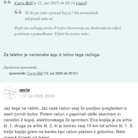
Curve Ball
je
12. jun 2023 ob 20:14
izjavil
:
To bi jaz tebe vprasal kaj je? Na normalnih
telefonih tako ni.
Pojdi na webapp preko Firefox browserja na Androidu in odpri
podstran s ponudbami. Videti bo točno tako.
Za telefon je namenska app iz točno tega razloga.
Zgodovina sprememb…
spremenilo:
Curve Ball
(
12. jun 2023 ob 20:31
)
aerie
::
12. jun 2023, 20:33
Jaz tega ne rabim. Jaz vsak račun vsaj 3x pazljivo pregledam iz
vseh zornih kotov. Potem račun v papirnati obliki skeniram in
naredim 2 kopiji, elektronskega 3x sprintam. Ena kopija je za arhiv
št. 1, druga za arhiv št. 2, ki je lociran vsaj 10 km od arhiva št. 1. S
tretjo kopijo grem na banko kjer račun plačam z gotovino. Nato
grem k frizerki na trajno.