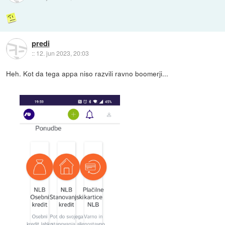
predi
::
12. jun 2023, 20:03
Heh. Kot da tega appa niso razvili ravno boomerji...