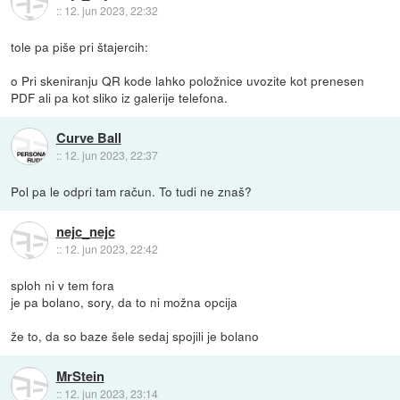
::
12. jun 2023, 22:32
tole pa piše pri štajercih:
o Pri skeniranju QR kode lahko položnice uvozite kot prenesen
PDF ali pa kot sliko iz galerije telefona.
Curve Ball
::
12. jun 2023, 22:37
Pol pa le odpri tam račun. To tudi ne znaš?
nejc_nejc
::
12. jun 2023, 22:42
sploh ni v tem fora
je pa bolano, sory, da to ni možna opcija
že to, da so baze šele sedaj spojili je bolano
MrStein
::
12. jun 2023, 23:14