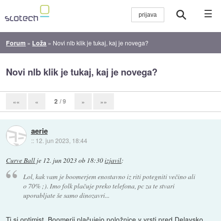
☰
Forum
»
Loža
»
Novi nlb klik je tukaj, kaj je novega?
Novi nlb klik je tukaj, kaj je novega?
2
/ 9
««
«
»
»»
aerie
::
12. jun 2023, 18:44
Curve Ball
je
12. jun 2023 ob 18:30
izjavil
:
Lol, kak vam je boomerjem enostavno iz riti potegniti večino ali
o 70% ;). Imo folk plačuje preko telefona, pc za te stvari
uporabljate še samo dinozavri...
Ti si optimist. Boomerji plačujejo položnice v vrsti pred Delavsko