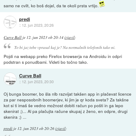
samo ne cvilt, ko boš dojel, da te okoli prsta vrtijo.
predi
::
12. jun 2023, 20:26
Curve Ball
je
12. jun 2023 ob 20:14
izjavil
:
To bi jaz tebe vprasal kaj je? Na normalnih telefonih tako ni.
Pojdi na webapp preko Firefox browserja na Androidu in odpri
podstran s ponudbami. Videti bo točno tako.
Curve Ball
::
12. jun 2023, 20:30
Oj bunga boomer, bo šla nlb razvijat takšen app in plačevat licence
za par nesposobnih boomerjev, ki jim je qr koda sveta? Za takšne
kot si ti imaš še vedno možnost dobiti račun po pošti in ga lepo
skenirat ;)... Al pa plačujta račune skupaj z ženo, en odpre, drugi
skenira ;) ...
predi
je
12. jun 2023 ob 20:26
izjavil
: