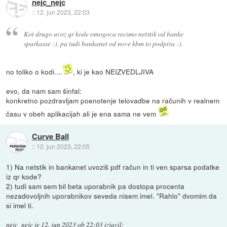
nejc_nejc
::
12. jun 2023, 22:03
Kot drugo uvoz qr kode omogoca recimo netstik od banke
sparkasse :), pa tudi bankanet od nove kbm to podpira :).
no toliko o kodi....
, ki je kao NEIZVEDLJIVA
evo, da nam sam šinfal:
konkretno pozdravljam poenotenje telovadbe na računih v realnem
času v obeh aplikacijah ali je ena sama ne vem
Curve Ball
::
12. jun 2023, 22:05
1) Na netstik in bankanet uvoziš pdf račun in ti ven sparsa podatke
iz qr kode?
2) tudi sam sem bil beta uporabnik pa dostopa procenta
nezadovoljnih uporabnikov seveda nisem imel. "Rahlo" dvomim da
si imel ti.
nejc_nejc
je
12. jun 2023 ob 22:03
izjavil
: