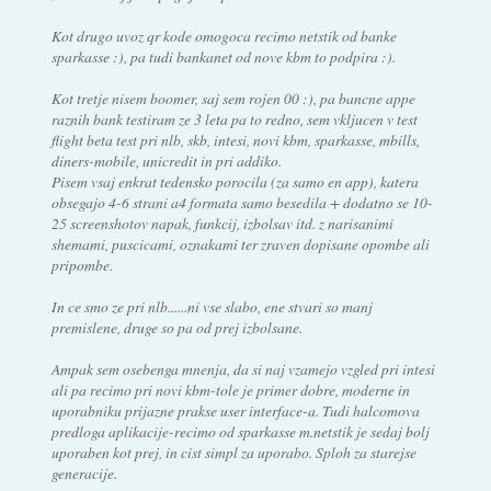
Kot drugo uvoz qr kode omogoca recimo netstik od banke
sparkasse :), pa tudi bankanet od nove kbm to podpira :).
Kot tretje nisem boomer, saj sem rojen 00 :), pa bancne appe
raznih bank testiram ze 3 leta pa to redno, sem vkljucen v test
flight beta test pri nlb, skb, intesi, novi kbm, sparkasse, mbills,
diners-mobile, unicredit in pri addiko.
Pisem vsaj enkrat tedensko porocila (za samo en app), katera
obsegajo 4-6 strani a4 formata samo besedila + dodatno se 10-
25 screenshotov napak, funkcij, izbolsav itd. z narisanimi
shemami, puscicami, oznakami ter zraven dopisane opombe ali
pripombe.
In ce smo ze pri nlb......ni vse slabo, ene stvari so manj
premislene, druge so pa od prej izbolsane.
Ampak sem osebenga mnenja, da si naj vzamejo vzgled pri intesi
ali pa recimo pri novi kbm-tole je primer dobre, moderne in
uporabniku prijazne prakse user interface-a. Tudi halcomova
predloga aplikacije-recimo od sparkasse m.netstik je sedaj bolj
uporaben kot prej, in cist simpl za uporabo. Sploh za starejse
generacije.