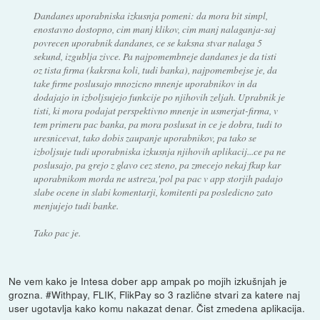
Dandanes uporabniska izkusnja pomeni: da mora bit simpl,
enostavno dostopno, cim manj klikov, cim manj nalaganja-saj
povrecen uporabnik dandanes, ce se kaksna stvar nalaga 5
sekund, izgublja zivce. Pa najpomembneje dandanes je da tisti
oz tista firma (kakrsna koli, tudi banka), najpomembejse je, da
take firme poslusajo mnozicno mnenje uporabnikov in da
dodajajo in izboljsujejo funkcije po njihovih zeljah. Uprabnik je
tisti, ki mora podajat perspektivno mnenje in usmerjat-firma, v
tem primeru pac banka, pa mora poslusat in ce je dobra, tudi to
uresnicevat, tako dobis zaupanje uporabnikov, pa tako se
izboljsuje tudi uporabniska izkusnja njihovih aplikacij...ce pa ne
poslusajo, pa grejo z glavo cez steno, pa zmecejo nekaj fkup kar
uporabnikom morda ne ustreza,'pol pa pac v app storjih padajo
slabe ocene in slabi komentarji, komitenti pa posledicno zato
menjujejo tudi banke.
Tako pac je.
Ne vem kako je Intesa dober app ampak po mojih izkušnjah je
grozna. #Withpay, FLIK, FlikPay so 3 različne stvari za katere naj
user ugotavlja kako komu nakazat denar. Čist zmedena aplikacija.