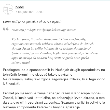
predi
::
13. jun 2023, 09:00
Curve Ball
je
12. jun 2023 ob 21:13
izjavil
:
Boomerji probajte v življenju kakšen app narest.
Tin hat predi, ti spletno stran naredi ki bo user friendly,
ergonomična na vsaki velikosti ekrana od telefona do 30inch
ekrana. Pa da bo veliko informacij na vsakem ekranu kot si
želite. Posebej za par čudakov, ki jih skrbi zasebnost pri bančnem
appu in mislijo da so dosti bolj skriti če gredo notri preko
spletne strani.
Predlagam, da o sposobnostih in izkušnjah drugih uporabnikov na
tehničnih forumih ne sklepaš takole pavšalno.
Ne razumem, zakaj tako žgoče zagovarjaš izdelek, ki si tega vidno
NE zasluži.
Promet po mesecih je zame neberljiv, razen v landscape mode-u.
Zneski, ki imajo več kot tri cifre, se prikazujejo izven ekrana, s tem,
da sta dve cifri rezervirani za cente... Seznam s prilivi in odlivi je ja
bistvena komponenta katerekoli bančne aplikacije.