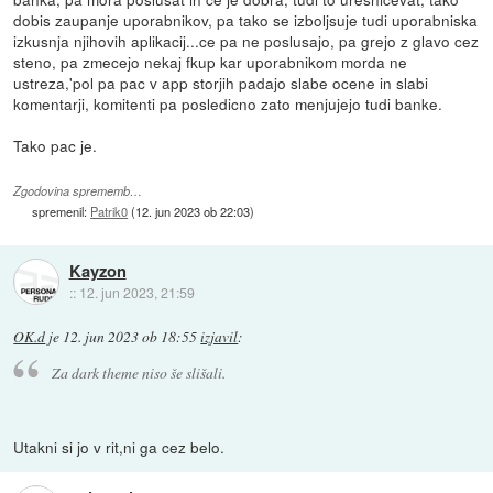
dobis zaupanje uporabnikov, pa tako se izboljsuje tudi uporabniska
izkusnja njihovih aplikacij...ce pa ne poslusajo, pa grejo z glavo cez
steno, pa zmecejo nekaj fkup kar uporabnikom morda ne
ustreza,'pol pa pac v app storjih padajo slabe ocene in slabi
komentarji, komitenti pa posledicno zato menjujejo tudi banke.
Tako pac je.
Zgodovina sprememb…
spremenil:
Patrik0
(
12. jun 2023 ob 22:03
)
Kayzon
::
12. jun 2023, 21:59
OK.d
je
12. jun 2023 ob 18:55
izjavil
:
Za dark theme niso še slišali.
Utakni si jo v rit,ni ga cez belo.