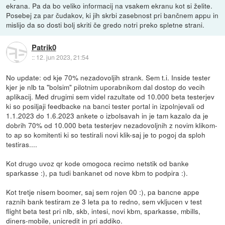
ekrana. Pa da bo veliko informacij na vsakem ekranu kot si želite.
Posebej za par čudakov, ki jih skrbi zasebnost pri bančnem appu in
mislijo da so dosti bolj skriti če gredo notri preko spletne strani.
Patrik0
::
12. jun 2023, 21:54
No update: od kje 70% nezadovoljih strank. Sem t.i. Inside tester
kjer je nlb ta "bolsim" pilotnim uporabnikom dal dostop do vecih
aplikacij. Med drugimi sem videl razultate od 10.000 beta testerjev
ki so posiljaji feedbacke na banci tester portal in izpolnjevali od
1.1.2023 do 1.6.2023 ankete o izbolsavah in je tam kazalo da je
dobrih 70% od 10.000 beta testerjev nezadovoljnih z novim klikom-
to ap so komitenti ki so testirali novi klik-saj je to pogoj da sploh
testiras....
Kot drugo uvoz qr kode omogoca recimo netstik od banke
sparkasse :), pa tudi bankanet od nove kbm to podpira :).
Kot tretje nisem boomer, saj sem rojen 00 :), pa bancne appe
raznih bank testiram ze 3 leta pa to redno, sem vkljucen v test
flight beta test pri nlb, skb, intesi, novi kbm, sparkasse, mbills,
diners-mobile, unicredit in pri addiko.