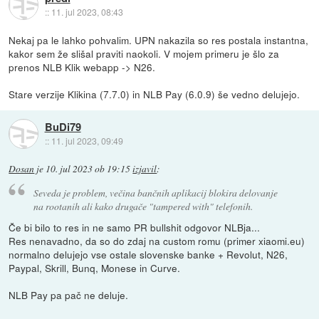
::
11. jul 2023, 08:43
Nekaj pa le lahko pohvalim. UPN nakazila so res postala instantna,
kakor sem že slišal praviti naokoli. V mojem primeru je šlo za
prenos NLB Klik webapp -> N26.
Stare verzije Klikina (7.7.0) in NLB Pay (6.0.9) še vedno delujejo.
BuDi79
::
11. jul 2023, 09:49
Dosan
je
10. jul 2023 ob 19:15
izjavil
:
Seveda je problem, večina bančnih aplikacij blokira delovanje
na rootanih ali kako drugače "tampered with" telefonih.
Če bi bilo to res in ne samo PR bullshit odgovor NLBja...
Res nenavadno, da so do zdaj na custom romu (primer xiaomi.eu)
normalno delujejo vse ostale slovenske banke + Revolut, N26,
Paypal, Skrill, Bunq, Monese in Curve.
NLB Pay pa pač ne deluje.