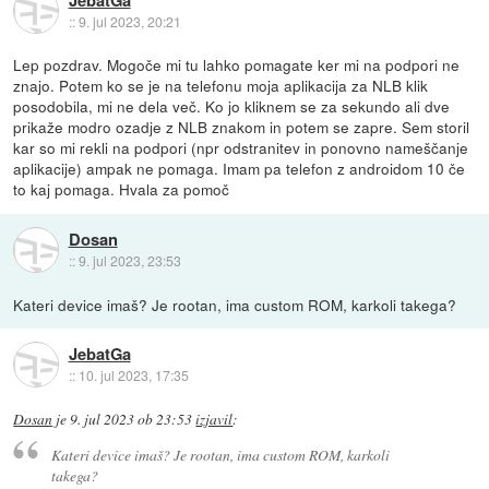
::
9. jul 2023, 20:21
Lep pozdrav. Mogoče mi tu lahko pomagate ker mi na podpori ne
znajo. Potem ko se je na telefonu moja aplikacija za NLB klik
posodobila, mi ne dela več. Ko jo kliknem se za sekundo ali dve
prikaže modro ozadje z NLB znakom in potem se zapre. Sem storil
kar so mi rekli na podpori (npr odstranitev in ponovno nameščanje
aplikacije) ampak ne pomaga. Imam pa telefon z androidom 10 če
to kaj pomaga. Hvala za pomoč
Dosan
::
9. jul 2023, 23:53
Kateri device imaš? Je rootan, ima custom ROM, karkoli takega?
JebatGa
::
10. jul 2023, 17:35
Dosan
je
9. jul 2023 ob 23:53
izjavil
:
Kateri device imaš? Je rootan, ima custom ROM, karkoli
takega?