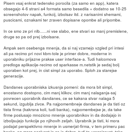
Pisem vsaj enkrat tedensko porocila (za samo en app), katera
obsegajo 4-6 strani a4 formata samo besedila + dodatno se 10-25
screenshotov napak, funkcij, izbolsav itd. z narisanimi shemami,
puscicami, oznakami ter zraven dopisane opombe ali pripombe.
In ce smo ze pri nlb......ni vse slabo, ene stvari so manj premislene,
druge so pa od prej izbolsane.
Ampak sem osebenga mnenja, da si naj vzamejo vzgled pri intesi
ali pa recimo pri novi kbm-tole je primer dobre, moderne in
uporabniku prijazne prakse user interface-a. Tudi halcomova
predloga aplikacije-recimo od sparkasse m.netstik je sedaj bolj
uporaben kot prej, in cist simpl za uporabo. Sploh za starejse
generacije.
Dandanes uporabniska izkusnja pomeni: da mora bit simpl,
enostavno dostopno, cim manj klikov, cim manj nalaganja-saj
povrecen uporabnik dandanes, ce se kaksna stvar nalaga 5
sekund, izgublja zivce. Pa najpomembneje dandanes je da tisti oz
tista firma (kakrsna koli, tudi banka), najpomembejse je, da take
firme poslusajo mnozicno mnenje uporabnikov in da dodajajo in
izboljsujejo funkcije po njihovih zeljah. Uprabnik je tisti, ki mora
podajat perspektivno mnenje in usmerjat-firma, v tem primeru pac
banka, pa mora poslusat in ce je dobra, tudi to uresnicevat, tako