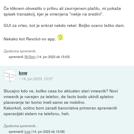
Če kliknem obvestilo o prilivu ali zavrnjenem plačilu, mi pokaže
spisek transakcij, kjer je omenjena "nekje na sredini".
GUI za vrtec, kot je enkrat nekdo rekel. Boljšo oceno težko dam.
Nekako kot Revolut-ov app.
Zgodovina sprememb…
spremenil:
MrStein
(
14. jun 2023 ob 13:03
)
kow
::
14. jun 2023, 13:07
Slucajno kdo ve, koliko casa bo aktualen stari vmesnik? Novi
vmesnik je narejen za telefon, de facto bodo ukinili spletno
placevanje ter bomo imeli samo se mobilno.
Kakorkoli, ocitno bom zaradi bancnistva primoran spremeniti
operacijski sistem na telefonu, heh.
Zgodovina sprememb…
spremenil:
kow
(
14. jun 2023 ob 13:08
)