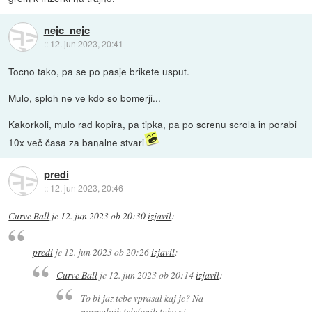
nejc_nejc
::
12. jun 2023, 20:41
Tocno tako, pa se po pasje brikete usput.
Mulo, sploh ne ve kdo so bomerji...
Kakorkoli, mulo rad kopira, pa tipka, pa po screnu scrola in porabi
10x več časa za banalne stvari
predi
::
12. jun 2023, 20:46
Curve Ball
je
12. jun 2023 ob 20:30
izjavil
:
predi
je
12. jun 2023 ob 20:26
izjavil
:
Curve Ball
je
12. jun 2023 ob 20:14
izjavil
:
To bi jaz tebe vprasal kaj je? Na
normalnih telefonih tako ni.