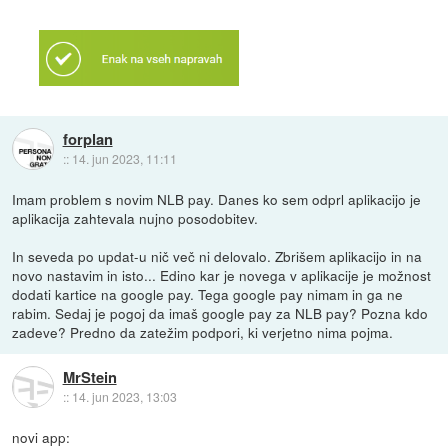
forplan
::
14. jun 2023, 11:11
Imam problem s novim NLB pay. Danes ko sem odprl aplikacijo je
aplikacija zahtevala nujno posodobitev.
In seveda po updat-u nič več ni delovalo. Zbrišem aplikacijo in na
novo nastavim in isto... Edino kar je novega v aplikacije je možnost
dodati kartice na google pay. Tega google pay nimam in ga ne
rabim. Sedaj je pogoj da imaš google pay za NLB pay? Pozna kdo
zadeve? Predno da zatežim podpori, ki verjetno nima pojma.
MrStein
::
14. jun 2023, 13:03
novi app: