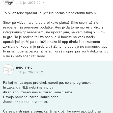
::
12. jun 2023, 20:14
To bi jaz tebe vprasal kaj je? Na normalnih telefonih tako ni.
Sicer pa vidva frajerja od prej kako plačaš Sliko sceniraš z qr
readerjem in preneseš podatke. Res je da to ne moreš v kliku z
integriranim qr readerjem , ne uporabljam, ne vem zakaj bi, v n26
to gre. To je recimo fajl za osebke ki hočete na vsak način
uporabljati qr. Mi pa razložita kako bi app direkt iz dokumenta
zbrsjala qr kodo in jo prebrala? Za to ne obstaja ne namenski app,
to nima nobena banka. Zmeraj moraš najprej pretvoriti dokument v
sliko in nato scenirati kodo.
nejc_nejc
::
12. jun 2023, 20:24
Pa kaj mi razlagas protokol, naredi ga, ce si programer.
In zakaj ga NLB nebi imela prva.
Ali so appji zaradi nas ali zaradi samih sebe.
S tvojo pametjo, zaradi samih sebe.
Jebes tako dodano vrednist.
Če se pa strinjaš z vsem, kar ti na krožniku servirajo, tudi prav,