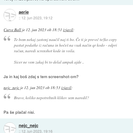
aerie
::
12. jun 2023, 19:12
Curve Ball
je
12. jun 2023 ob 18:51
izjavil
:
Te bom nekaj zastonj naučil naj ti bo. Če ti je preveč težko copy
pastat podatke iz računa in hočeš na vsak način qr kodo - odpri
račun, naredi screnshot kode in voila.
Sicer ne vem zakaj bi to delal ampak ajde ..
Ja in kaj boš zdaj s tem screenshot-om?
nejc_nejc
je
12. jun 2023 ob 18:53
izjavil
:
Bravo, koliko nepotrebnih klikov sem naredil?
Pa še plačal nisi.
nejc_nejc
::
12. jun 2023, 19:16