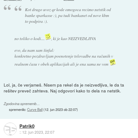
Kot drugo uvoz qr kode omogoca recimo netstik od
banke sparkasse :), pa tudi bankanet od nove kbm
to podpira :).
no toliko o kodi....
, ki je kao NEIZVEDLJIVA
evo, da nam sam šinfal:
konkretno pozdravljam poenotenje telovadbe na računih v
realnem času v obeh aplikacijah ali je ena sama ne vem
Lol, ja, če verjameš. Nisem pa rekel da je neizvedljiva, le da ta
rešitev preveč zahteva. Naj odgovori kako to dela na netstik.
Zgodovina sprememb…
spremenilo:
Curve Ball
(
12. jun 2023 ob 22:07
)
Patrik0
::
12. jun 2023, 22:07