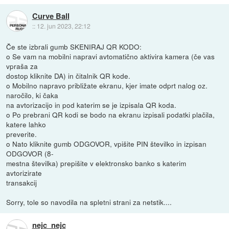
Curve Ball
::
12. jun 2023, 22:12
Če ste izbrali gumb SKENIRAJ QR KODO:
o Se vam na mobilni napravi avtomatično aktivira kamera (če vas
vpraša za
dostop kliknite DA) in čitalnik QR kode.
o Mobilno napravo približate ekranu, kjer imate odprt nalog oz.
naročilo, ki čaka
na avtorizacijo in pod katerim se je izpisala QR koda.
o Po prebrani QR kodi se bodo na ekranu izpisali podatki plačila,
katere lahko
preverite.
o Nato kliknite gumb ODGOVOR, vpišite PIN številko in izpisan
ODGOVOR (8-
mestna številka) prepišite v elektronsko banko s katerim
avtorizirate
transakcij
Sorry, tole so navodila na spletni strani za netstik....
nejc_nejc