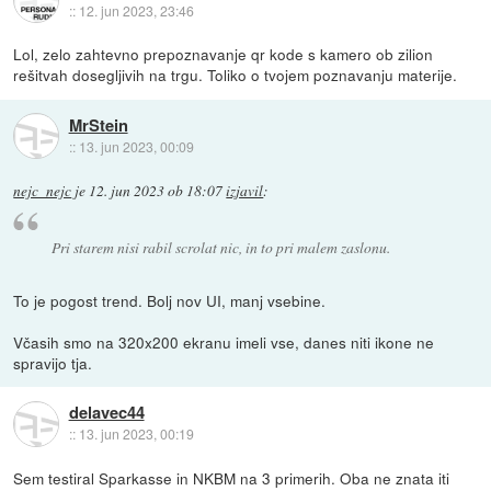
::
12. jun 2023, 23:46
Lol, zelo zahtevno prepoznavanje qr kode s kamero ob zilion
rešitvah dosegljivih na trgu. Toliko o tvojem poznavanju materije.
MrStein
::
13. jun 2023, 00:09
nejc_nejc
je
12. jun 2023 ob 18:07
izjavil
:
Pri starem nisi rabil scrolat nic, in to pri malem zaslonu.
To je pogost trend. Bolj nov UI, manj vsebine.
Včasih smo na 320x200 ekranu imeli vse, danes niti ikone ne
spravijo tja.
delavec44
::
13. jun 2023, 00:19
Sem testiral Sparkasse in NKBM na 3 primerih. Oba ne znata iti