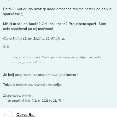
Patrik0: Kot drugo uvoz qr kode omogoca recimo netstik od banke
sparkasse :)
Misliš m.stik aplikacija? Od kdaj ima to? Prej nisem opazil. Sem
celo spraševal po tej možnosti.
Curve Ball
je
12. jun 2023 ob 22:05
izjavil
:
Lol, ja, če verjameš. Nisem pa rekel da je neizvedljiva, le da ta
rešitev preveč zahteva.
Je bolj preprosta kot prepoznavanje s kamero.
Tokio o tvojem poznavanju materije.
Zgodovina sprememb…
spremenil:
MrStein
(
12. jun 2023 ob 23:17
)
Curve Ball