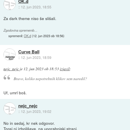
OK.d
::
12. jun 2023, 18:55
Za dark theme niso še slišali.
Zgodovina sprememb…
spremenil:
OK.d
(
12. jun 2023 ob 18:56
)
Curve Ball
::
12. jun 2023, 18:59
nejc_nejc
je
12. jun 2023 ob 18:53
izjavil
:
Bravo, koliko nepotrebnih klikov sem naredil?
Uf, umrl boš.
nejc_nejc
::
12. jun 2023, 19:02
No in sedaj, kr nek odgovor.
Torej ni izboljšave, na uporabniski strani.