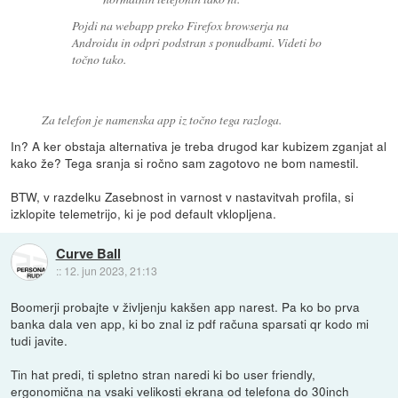
Pojdi na webapp preko Firefox browserja na
Androidu in odpri podstran s ponudbami. Videti bo
točno tako.
Za telefon je namenska app iz točno tega razloga.
In? A ker obstaja alternativa je treba drugod kar kubizem zganjat al
kako že? Tega sranja si ročno sam zagotovo ne bom namestil.
BTW, v razdelku Zasebnost in varnost v nastavitvah profila, si
izklopite telemetrijo, ki je pod default vklopljena.
Curve Ball
::
12. jun 2023, 21:13
Boomerji probajte v življenju kakšen app narest. Pa ko bo prva
banka dala ven app, ki bo znal iz pdf računa sparsati qr kodo mi
tudi javite.
Tin hat predi, ti spletno stran naredi ki bo user friendly,
ergonomična na vsaki velikosti ekrana od telefona do 30inch