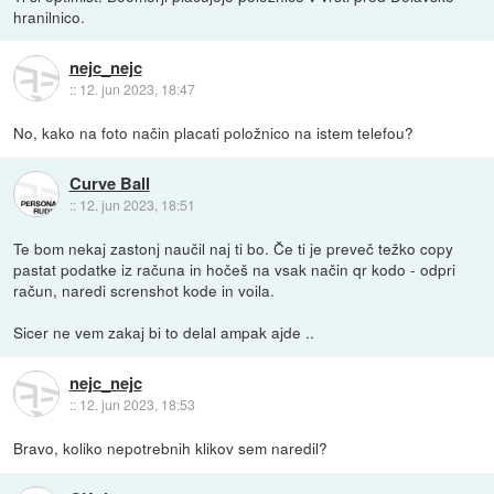
hranilnico.
nejc_nejc
::
12. jun 2023, 18:47
No, kako na foto način placati položnico na istem telefou?
Curve Ball
::
12. jun 2023, 18:51
Te bom nekaj zastonj naučil naj ti bo. Če ti je preveč težko copy
pastat podatke iz računa in hočeš na vsak način qr kodo - odpri
račun, naredi screnshot kode in voila.
Sicer ne vem zakaj bi to delal ampak ajde ..
nejc_nejc
::
12. jun 2023, 18:53
Bravo, koliko nepotrebnih klikov sem naredil?