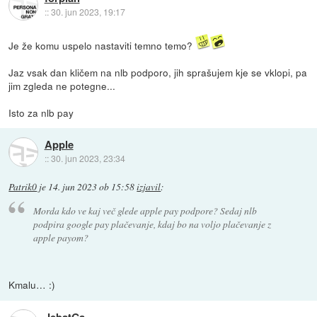
::
30. jun 2023, 19:17
Je že komu uspelo nastaviti temno temo?
Jaz vsak dan kličem na nlb podporo, jih sprašujem kje se vklopi, pa
jim zgleda ne potegne...
Isto za nlb pay
Apple
::
30. jun 2023, 23:34
Patrik0
je
14. jun 2023 ob 15:58
izjavil
:
Morda kdo ve kaj več glede apple pay podpore? Sedaj nlb
podpira google pay plačevanje, kdaj bo na voljo plačevanje z
apple payom?
Kmalu… :)
JebatGa