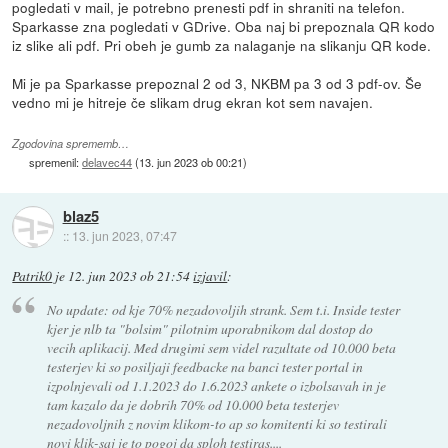
pogledati v mail, je potrebno prenesti pdf in shraniti na telefon.
Sparkasse zna pogledati v GDrive. Oba naj bi prepoznala QR kodo
iz slike ali pdf. Pri obeh je gumb za nalaganje na slikanju QR kode.
Mi je pa Sparkasse prepoznal 2 od 3, NKBM pa 3 od 3 pdf-ov. Še
vedno mi je hitreje če slikam drug ekran kot sem navajen.
Zgodovina sprememb…
spremenil:
delavec44
(
13. jun 2023 ob 00:21
)
blaz5
::
13. jun 2023, 07:47
Patrik0
je
12. jun 2023 ob 21:54
izjavil
:
No update: od kje 70% nezadovoljih strank. Sem t.i. Inside tester
kjer je nlb ta "bolsim" pilotnim uporabnikom dal dostop do
vecih aplikacij. Med drugimi sem videl razultate od 10.000 beta
testerjev ki so posiljaji feedbacke na banci tester portal in
izpolnjevali od 1.1.2023 do 1.6.2023 ankete o izbolsavah in je
tam kazalo da je dobrih 70% od 10.000 beta testerjev
nezadovoljnih z novim klikom-to ap so komitenti ki so testirali
novi klik-saj je to pogoj da sploh testiras....