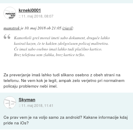
krneki0001
::
11. maj 2018, 08:07
mamstrok
je
10. maj 2018 ob 21:05
izjavil
:
Kamorkoli greš moraš imeti sabo dokument, drugače lahko
kasiraš kazen, če te kakšen zdolgočasen policaj maltretira.
Če imaš sabo osebno imaš lahko tudi plačilno kartico.
Brez telefona sem zlahka, brez kartice težko.
Za preverjanje imaš lahko tudi slikano osebno z obeh strani na
telefonu. Ne vem kok je legit, ampak zelo verjetno pri normalnem
policaju problemov nebi imel.
Skyman
::
11. maj 2018, 11:41
Ce prav vem je na voljo samo za android? Kaksne informacije kdaj
pride na iOs?