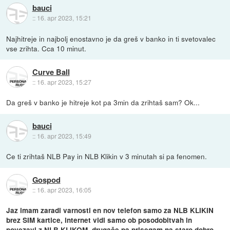
bauci
::
16. apr 2023, 15:21
Najhitreje in najbolj enostavno je da greš v banko in ti svetovalec
vse zrihta. Cca 10 minut.
Curve Ball
::
16. apr 2023, 15:27
Da greš v banko je hitreje kot pa 3min da zrihtaš sam? Ok...
bauci
::
16. apr 2023, 15:49
Ce ti zrihtaš NLB Pay in NLB Klikin v 3 minutah si pa fenomen.
Gospod
::
16. apr 2023, 16:05
Jaz imam zaradi varnosti en nov telefon samo za NLB KLIKIN
brez SIM kartice, internet vidi samo ob posodobitvah in
povezavi z NLB KLIKOM, drugače pa prisegam na staro dobro