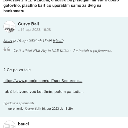
gotovino, plačilno kartico uporabim samo za dvig na
bankomatu.
Curve Ball
::
16. apr 2023, 16:28
bauci
je
16. apr 2023 ob 15:49
izjavil
:
Ce ti zrihtaš NLB Pay in NLB Klikin v 3 minutah si pa fenomen.
? Če pa za tole
https://www.google.com/url?sa=t&source=...
rabiš bistveno več kot 3min, potem pa tudi....
Zgodovina sprememb…
spremenilo:
Curve Ball
(
16. apr 2023 ob 16:29
)
bauci