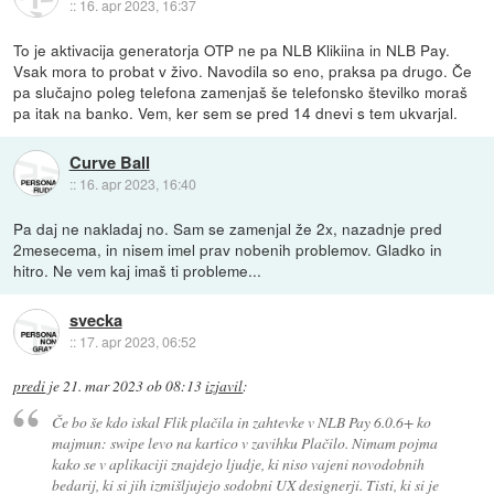
::
16. apr 2023, 16:37
To je aktivacija generatorja OTP ne pa NLB Klikiina in NLB Pay.
Vsak mora to probat v živo. Navodila so eno, praksa pa drugo. Če
pa slučajno poleg telefona zamenjaš še telefonsko številko moraš
pa itak na banko. Vem, ker sem se pred 14 dnevi s tem ukvarjal.
Curve Ball
::
16. apr 2023, 16:40
Pa daj ne nakladaj no. Sam se zamenjal že 2x, nazadnje pred
2mesecema, in nisem imel prav nobenih problemov. Gladko in
hitro. Ne vem kaj imaš ti probleme...
svecka
::
17. apr 2023, 06:52
predi
je
21. mar 2023 ob 08:13
izjavil
:
Če bo še kdo iskal Flik plačila in zahtevke v NLB Pay 6.0.6+ ko
majmun: swipe levo na kartico v zavihku Plačilo. Nimam pojma
kako se v aplikaciji znajdejo ljudje, ki niso vajeni novodobnih
bedarij, ki si jih izmišljujejo sodobni UX designerji. Tisti, ki si je