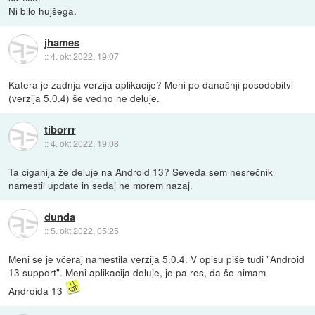
Ni bilo hujšega.
jhames
::
4. okt 2022, 19:07
Katera je zadnja verzija aplikacije? Meni po današnji posodobitvi
(verzija 5.0.4) še vedno ne deluje.
tiborrr
::
4. okt 2022, 19:08
Ta ciganija že deluje na Android 13? Seveda sem nesrečnik
namestil update in sedaj ne morem nazaj.
dunda
::
5. okt 2022, 05:25
Meni se je včeraj namestila verzija 5.0.4. V opisu piše tudi "Android
13 support". Meni aplikacija deluje, je pa res, da še nimam
Androida 13