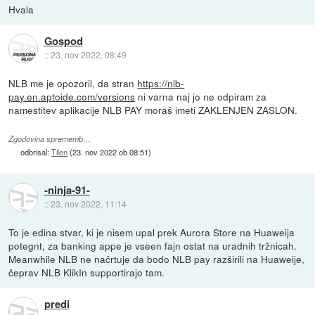
Hvala
Gospod
::
23. nov 2022, 08:49
NLB me je opozoril, da stran
https://nlb-
pay.en.aptoide.com/versions
ni varna naj jo ne odpiram za
namestitev aplikacije NLB PAY moraš imeti ZAKLENJEN ZASLON.
Zgodovina sprememb…
odbrisal:
Tilen
(
23. nov 2022 ob 08:51
)
-ninja-91-
::
23. nov 2022, 11:14
To je edina stvar, ki je nisem upal prek Aurora Store na Huaweija
potegnt, za banking appe je vseen fajn ostat na uradnih tržnicah.
Meanwhile NLB ne načrtuje da bodo NLB pay razširili na Huaweije,
čeprav NLB KlikIn supportirajo tam.
predi