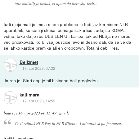
tole omislilj je bedak, ki upam da bere slo-tech...
tudi moja mati je imela s tem probleme in tudi jaz ker nisem NLB
uporabnik, ko sem ji skušal pomagati...kartice zadaj so KOMAJ
vidne, tako da je res DEBILEN UI, kar pa itak od NLBja ne moreš
več pričakovati. Ko bi vsaj puščice levo in desno dali, da se ve da
se lahko kartice premika ali en dropdown. Totalni debili res.
Bellzmet
::
17. apr 2023, 07:32
Ja res je. Stari app je bil bistveno bolj pregleden.
kajtimara
::
17. apr 2023, 14:59
bauci
je
16. apr 2023 ob 15:49
izjavil
:
Ce ti zrihtaš NLB Pay in NLB Klikin v 3 minutah si pa fenomen.
tretjiž zagotovo.