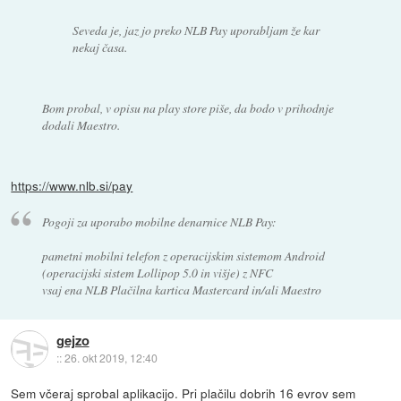
Seveda je, jaz jo preko NLB Pay uporabljam že kar
nekaj časa.
Bom probal, v opisu na play store piše, da bodo v prihodnje
dodali Maestro.
https://www.nlb.si/pay
Pogoji za uporabo mobilne denarnice NLB Pay:
pametni mobilni telefon z operacijskim sistemom Android
(operacijski sistem Lollipop 5.0 in višje) z NFC
vsaj ena NLB Plačilna kartica Mastercard in/ali Maestro
gejzo
::
26. okt 2019, 12:40
Sem včeraj sprobal aplikacijo. Pri plačilu dobrih 16 evrov sem