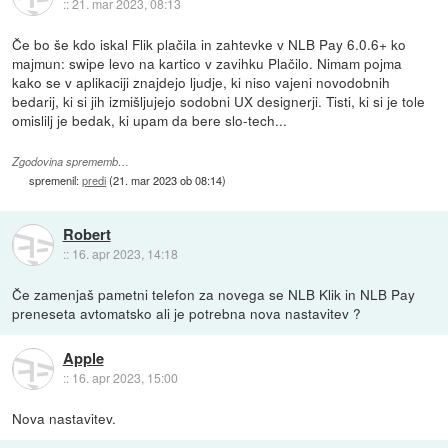
::
21. mar 2023, 08:13
Če bo še kdo iskal Flik plačila in zahtevke v NLB Pay 6.0.6+ ko
majmun: swipe levo na kartico v zavihku Plačilo. Nimam pojma
kako se v aplikaciji znajdejo ljudje, ki niso vajeni novodobnih
bedarij, ki si jih izmišljujejo sodobni UX designerji. Tisti, ki si je tole
omislilj je bedak, ki upam da bere slo-tech...
Zgodovina sprememb…
spremenil:
predi
(
21. mar 2023 ob 08:14
)
Robert
::
16. apr 2023, 14:18
Če zamenjaš pametni telefon za novega se NLB Klik in NLB Pay
preneseta avtomatsko ali je potrebna nova nastavitev ?
Apple
::
16. apr 2023, 15:00
Nova nastavitev.