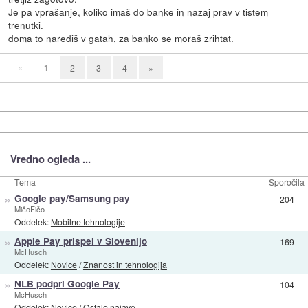
Je pa vprašanje, koliko imaš do banke in nazaj prav v tistem
trenutki.
doma to narediš v gatah, za banko se moraš zrihtat.
«
1
2
3
4
»
Vredno ogleda ...
Tema
Sporočila
»
Google pay/Samsung pay
204
MičoFičo
Oddelek:
Mobilne tehnologije
»
Apple Pay prispel v Slovenijo
169
McHusch
Oddelek:
Novice
/
Znanost in tehnologija
»
NLB podprl Google Pay
104
McHusch
Oddelek:
Novice
/
Ostale najave