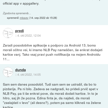
official app v appgallery.
Zgodovina sprememb…
spremenil:
mtosev
(
14. sep 2022 ob 15:28
)
predi
::
4. okt 2022, 12:04
Zaradi posodobitve aplikacije s podporo za Android 13, bomo
morali očitno vsi, ki imamo NLB Pay nameščen, še enkrat dodajati
kartice vanj. Tako vsaj pravi push notifikacija na mojem Androidu
11...
dunda
::
4. okt 2022, 14:05
Sam sem danes posodobil. Tudi sam sem se ustrašil, da bo to
pizdarija. Pa ni bilo. Zadeva se nadgradi, ko prideš prvič spet v
NLB Pay, pa ti še enkrat pove, da moraš dodati kartice. In to je
hitro, saj jih že pozna. Edina finta je, da najdeš, da moraš
"zaslajdati v levo" (ali desno?), potem pa samo klikneš na želene
kartice.