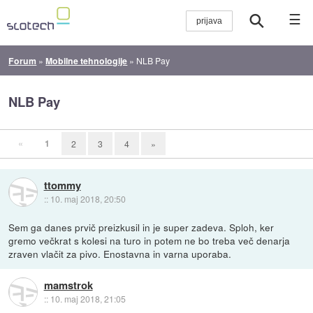
☰
Forum
»
Mobilne tehnologije
»
NLB Pay
NLB Pay
«
1
2
3
4
»
ttommy
::
10. maj 2018, 20:50
Sem ga danes prvič preizkusil in je super zadeva. Sploh, ker
gremo večkrat s kolesi na turo in potem ne bo treba več denarja
zraven vlačit za pivo. Enostavna in varna uporaba.
mamstrok
::
10. maj 2018, 21:05