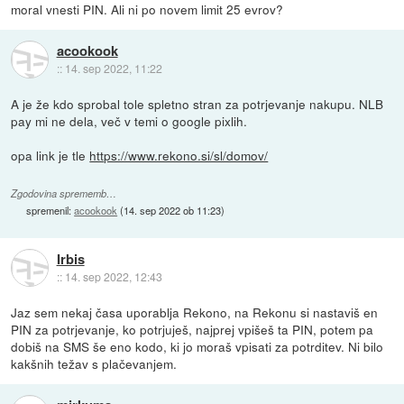
moral vnesti PIN. Ali ni po novem limit 25 evrov?
acookook
::
14. sep 2022, 11:22
A je že kdo sprobal tole spletno stran za potrjevanje nakupu. NLB
pay mi ne dela, več v temi o google pixlih.
opa link je tle
https://www.rekono.si/sl/domov/
Zgodovina sprememb…
spremenil:
acookook
(
14. sep 2022 ob 11:23
)
Irbis
::
14. sep 2022, 12:43
Jaz sem nekaj časa uporablja Rekono, na Rekonu si nastaviš en
PIN za potrjevanje, ko potrjuješ, najprej vpišeš ta PIN, potem pa
dobiš na SMS še eno kodo, ki jo moraš vpisati za potrditev. Ni bilo
kakšnih težav s plačevanjem.