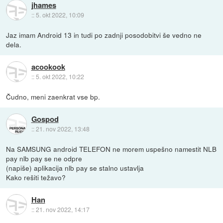
jhames
::
5. okt 2022, 10:09
Jaz imam Android 13 in tudi po zadnji posodobitvi še vedno ne
dela.
acookook
::
5. okt 2022, 10:22
Čudno, meni zaenkrat vse bp.
Gospod
::
21. nov 2022, 13:48
Na SAMSUNG android TELEFON ne morem uspešno namestit NLB
pay nlb pay se ne odpre
(napiše) aplikacija nlb pay se stalno ustavlja
Kako rešiti težavo?
Han
::
21. nov 2022, 14:17