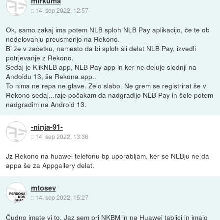
mirkuma
::
14. sep 2022, 12:57
Ok, samo zakaj ima potem NLB sploh NLB Pay aplikacijo, če te ob
nedelovanju preusmerijo na Rekono.
Bi že v začetku, namesto da bi sploh šli delat NLB Pay, izvedli
potrjevanje z Rekono.
Sedaj je KlikNLB app, NLB Pay app in ker ne deluje slednji na
Andoidu 13, še Rekona app..
To nima ne repa ne glave. Zelo slabo. Ne grem se registrirat še v
Rekono sedaj...raje počakam da nadgradijo NLB Pay in šele potem
nadgradim na Android 13.
-ninja-91-
::
14. sep 2022, 13:36
Jz Rekono na huawei telefonu bp uporabljam, ker se NLBju ne da
appa še za Appgallery delat.
mtosev
::
14. sep 2022, 15:27
Čudno imate vi to. Jaz sem pri NKBM in na Huawei tablici in imajo