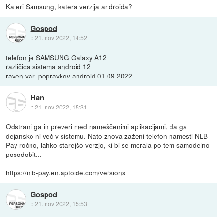
Kateri Samsung, katera verzija androida?
Gospod
::
21. nov 2022, 14:52
telefon je SAMSUNG Galaxy A12
različica sistema android 12
raven var. popravkov android 01.09.2022
Han
::
21. nov 2022, 15:31
Odstrani ga in preveri med nameščenimi aplikacijami, da ga
dejansko ni več v sistemu. Nato znova zaženi telefon namesti NLB
Pay ročno, lahko starejšo verzjo, ki bi se morala po tem samodejno
posodobit...
https://nlb-pay.en.aptoide.com/versions
Gospod
::
21. nov 2022, 15:53