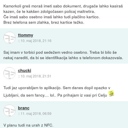
Kamorkoli greš moraš imeti sabo dokument, drugače lahko kasiraš
kazen, če te kakšen zdolgočasen policaj maltretira.
Če imaš sabo osebno imaš lahko tudi plačilno kartico.
Brez telefona sem zlahka, brez kartice težko.
ttommy
::
10. maj 2018, 21:16
Saj imam v torbici pod sedežem vedno osebno. Treba bi bilo še
nekaj narediti, da bi se identifikacija lahko s telefonom dokazovala.
chucki
::
10. maj 2018, 21:31
Tudi jaz uporabljam to aplikacijo. Sem danes dopil opazko v
Ljubljani, da sem fancy.... lol.. Pa prihajam iz vasi pri Celju
branc
::
11. maj 2018, 06:59
V planu tudi na urah z NFC.