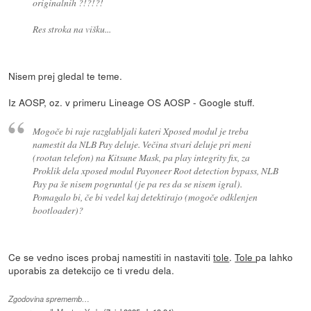
originalnih ?!?!?!
Res stroka na višku...
Nisem prej gledal te teme.
Iz AOSP, oz. v primeru Lineage OS AOSP - Google stuff.
Mogoče bi raje razglabljali kateri Xposed modul je treba
namestit da NLB Pay deluje. Večina stvari deluje pri meni
(rootan telefon) na Kitsune Mask, pa play integrity fix, za
Proklik dela xposed modul Payoneer Root detection bypass, NLB
Pay pa še nisem pogruntal (je pa res da se nisem igral).
Pomagalo bi, če bi vedel kaj detektirajo (mogoče odklenjen
bootloader)?
Ce se vedno isces probaj namestiti in nastaviti
tole
.
Tole
pa lahko
uporabis za detekcijo ce ti vredu dela.
Zgodovina sprememb…