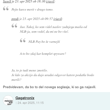
SasoS
je
23. apr 2025 ob 18:30
izjavil
:
Pejte kurce merit v drugo temo.
predi
je
23. apr 2025 ob 09:57
izjavil
:
Jao. Takoj, ko sem videl naslov zadnjega maila od
NLB-ja, sem vedel, da mi ne bo všeč.
NLB Pay bo še varnejši
A to bo zdaj kar komplet spyware?
Ja, to je tudi mene zmotilo.
Je kdo za akcijo da dajo uradni odgovor katere podatke bodo
merili?
Predvidevam, da bo to del novega soglasja, ki so ga najavili.
Gagatronix
::
24. apr 2025, 11:15