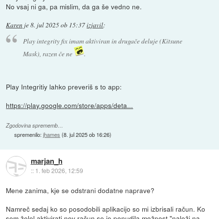
No vsaj ni ga, pa mislim, da ga še vedno ne.
Karen
je
8. jul 2025 ob 15:37
izjavil
:
Play integrity fix imam aktiviran in drugače deluje (Kitsune
Mask), razen če ne
.
Play Integritiy lahko preveriš s to app:
https://play.google.com/store/apps/deta...
Zgodovina sprememb…
spremenilo:
jhames
(
8. jul 2025 ob 16:26
)
marjan_h
::
1. feb 2026, 12:59
Mene zanima, kje se odstrani dodatne naprave?
Namreč sedaj ko so posodobili aplikacijo so mi izbrisali račun. Ko
sem želel aktivirati nov račun se je ponudila možnost "naloži na