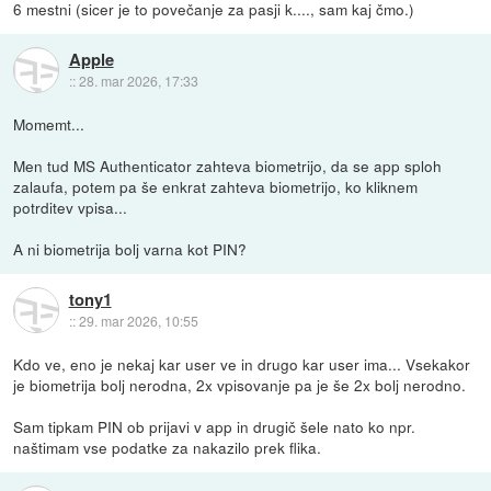
6 mestni (sicer je to povečanje za pasji k...., sam kaj čmo.)
Apple
::
28. mar 2026, 17:33
Momemt...
Men tud MS Authenticator zahteva biometrijo, da se app sploh
zalaufa, potem pa še enkrat zahteva biometrijo, ko kliknem
potrditev vpisa...
A ni biometrija bolj varna kot PIN?
tony1
::
29. mar 2026, 10:55
Kdo ve, eno je nekaj kar user ve in drugo kar user ima... Vsekakor
je biometrija bolj nerodna, 2x vpisovanje pa je še 2x bolj nerodno.
Sam tipkam PIN ob prijavi v app in drugič šele nato ko npr.
naštimam vse podatke za nakazilo prek flika.