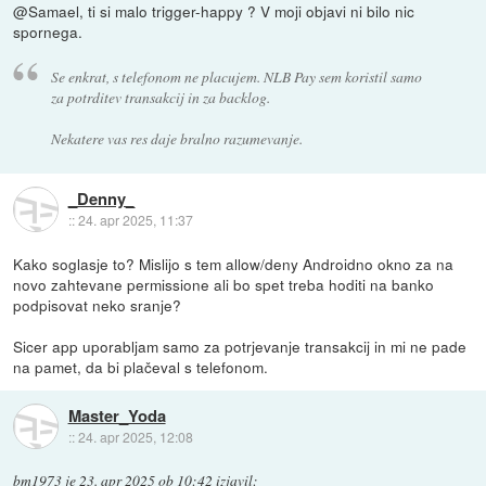
@Samael, ti si malo trigger-happy ? V moji objavi ni bilo nic
spornega.
Se enkrat, s telefonom ne placujem. NLB Pay sem koristil samo
za potrditev transakcij in za backlog.
Nekatere vas res daje bralno razumevanje.
_Denny_
::
24. apr 2025, 11:37
Kako soglasje to? Mislijo s tem allow/deny Androidno okno za na
novo zahtevane permissione ali bo spet treba hoditi na banko
podpisovat neko sranje?
Sicer app uporabljam samo za potrjevanje transakcij in mi ne pade
na pamet, da bi plačeval s telefonom.
Master_Yoda
::
24. apr 2025, 12:08
bm1973
je
23. apr 2025 ob 10:42
izjavil
: