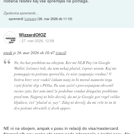
nobena resitev kaj vse spremljas ne pomaga.
Zgodovina sprememb…
spremenil:
Lonsarg
(
26. mar 2026 ob 11:10
)
WizzardOfOZ
::
27. mar 2026, 12:58
predi
je
26. mar 2026 ob 10:47
izjavil
:
Ne, bo kar problem na obojem. Ker mi NLB Pay (in Google
Wallet, ločeno) trdi, da sem nekaj plačal, čeprav nisem. Kaj mi
pomagajo ta potisna sporočila, če niso zaupanja vredna? V
bistvu brez veze vsakič čakam nanj in bi moral namesto tega
vzeti fizični slip s POSa. Pa sem začel s preverjanjem obvestil
ravno zato, ker sem imel že podobne vendar drugačne probleme
pred tem. Najprej ni bilo dovolj, da mi je Google gor vrgel veliko
kljukico, češ "plačal si, yay". Zdaj ni dovolj, da mi vrže to in še
dve potisni obvestili iz dveh appov.
NE ni na obojem, ampak v posu in relaciji do visa/mastercard.
Namreč nlb-pay preko nfc samo poda informacijo o kartici posu. Na