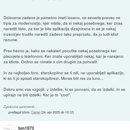
Dolocene zadeve je pametno imeti loceno, ce seveda prevec ne
trpis za modernostjo, kjer mislis, da si nekaj posebnega, ker znas
narediti tisto, za kar je bila aplikacija dizajnirana in se je nekaj
inzenirjev trudilo narediti zadevo tako preprosto, da jo tudi idiot
razume.
Prav hecno je, kako se nekateri pocutite nekaj posebnega ker
placujete s telefonom. Ker znate uporabljati nekaj, kar je narejeno
za idiote. Ocitno se nimate s cim drugim za pohvalit.
In za najboljso foro, starokopitno se ti zdi, ne uporabljati aplikacijo,
ki so ti jo spisali starokopitnezi. Moras biti res za luno...
Dobro smo vas vzgojili, v izdelke, ki so ponosni, da so izdelki. In se
upirajo ne biti izdelki. Ker je to "cool".
Zgodovina sprememb…
predlagal izbris:
Daniel
(
24. apr 2025 ob 10:12
)
bm1973