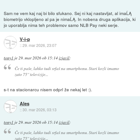
Sam ne vem kaj naj bi bilo sfukano. Sej ni kaj nastavljat, al imaĹĄ
biometrijo vklopljeno al pa je nimaĹĄ. In nobena druga aplikacija, ki
jo uporablja nima teh problemov samo NLB Pay neki serje.
V-i-p
::
29. mar 2026, 23:07
tony1
je
29. mar 2026 ob 15:14
izjavil
:
Če ti paše, lahko tudi srfaš na smartphonu. Stari kozli imamo
zato 75'' televizije...
s-t na stacionarcu nisem odprl že nekaj let :).
Ales
::
30. mar 2026, 03:13
tony1
je
29. mar 2026 ob 15:14
izjavil
:
Če ti paše, lahko tudi srfaš na smartphonu. Stari kozli imamo
zato 75'' televizije...