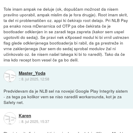
Tole imam ampak ne deluje (ok, dopuščam možnost da nisem
pravilno uporabil, ampak mislim da je fora drugje). Root imam skrit,
ta del ni problematičen oz. appi ki čekirajo root delajo. Pri NLB Pay
pa enako nova mDenarnica od OTP pa obe čekirata če je
bootloader odklenjen in se zaradi tega zapreta (kakor sem uspel
ugotoviti do sedaj). Se pravi nek eXposed modul ki bi vrnil ustrezen
flag glede odklenjenega bootloaderja bi rabil, da ga prestreže in
vrne zaklenjenega (kar sem do sedaj sprobal modulov žal ni
učinkovalo oz. še nisem našel takega ki bi to naredil). Tako da če
ima kdo recept bom vesel če ga bo delil.
Master_Yoda
::
8. jul 2025, 12:58
Predvidevam da je NLB sel na novejsi Google Play Integrity sistem
- za tega pa kolikor vem se niso naredili workarounda, kot je za
Safety net.
Karen
::
8. jul 2025, 15:37