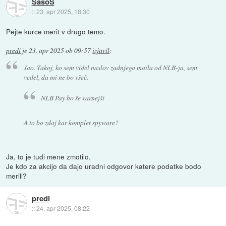
SasoS
::
23. apr 2025, 18:30
Pejte kurce merit v drugo temo.
predi
je
23. apr 2025 ob 09:57
izjavil
:
Jao. Takoj, ko sem videl naslov zadnjega maila od NLB-ja, sem
vedel, da mi ne bo všeč.
NLB Pay bo še varnejši
A to bo zdaj kar komplet spyware?
Ja, to je tudi mene zmotilo.
Je kdo za akcijo da dajo uradni odgovor katere podatke bodo
merili?
predi
::
24. apr 2025, 08:22