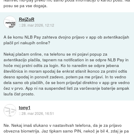
posu se pa vse dogaja.
RejZoR
::
28. mar 2026, 12:12
A še komu NLB Pay zahteva dvojno prijavo v app ob avtentikacijah
plačil pri nakupih online?
Nekaj plačam online, na telefonu se mi pojavi popup za
avtentikacijo plačila, tapnem na notification in se odpre NLB Pay in
hoče moj prstni odtis za login. Ko to naredim se odpre jebena
številčnica in moram spodaj še enkrat stisnit ikonco za prstni odtis
desno spodaj in ponovit zadevo, potem pa me prijavi. In to vedno
dela samo ob plačilih, če se bom prijavljal direktno v app gre vedno
čez v prvo. App ni na suspended listi za varčevanje baterije ampak
laufa čist prosto.
tony1
::
28. mar 2026, 16:51
Ne. Nekaj imaš sfukano v nastavitvah telefona, da je za prijavo
obvezna biometrija. Jaz tipkam samo PIN, nekoč je bil 4, zdaj je pa