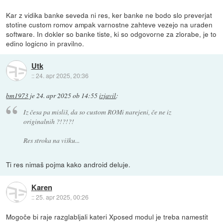
Kar z vidika banke seveda ni res, ker banke ne bodo slo preverjat
stotine custom romov ampak varnostne zahteve vezejo na uraden
software. In dokler so banke tiste, ki so odgovorne za zlorabe, je to
edino logicno in pravilno.
Utk
::
24. apr 2025, 20:36
bm1973
je
24. apr 2025 ob 14:55
izjavil
:
Iz česa pa misliš, da so custom ROMi narejeni, če ne iz
originalnih ?!?!?!
Res stroka na višku...
Ti res nimaš pojma kako android deluje.
Karen
::
25. apr 2025, 00:26
Mogoče bi raje razglabljali kateri Xposed modul je treba namestit