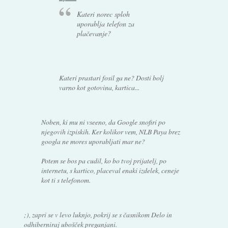
Kateri norec sploh
uporablja telefon za
plačevanje?
Kateri prastari fosil ga ne? Dosti bolj
varno kot gotovina, kartica...
Noben, ki mu ni vseeno, da Google snofiri po
njegovih izpiskih. Ker kolikor vem, NLB Paya brez
googla ne mores uporabljati mar ne?
Potem se bos pa cudil, ko bo tvoj prijatelj, po
internetu, s kartico, placeval enaki izdelek, ceneje
kot ti s telefonom.
;), zapri se v levo luknjo, pokrij se s časnikom Delo in
odhiberniraj ubošček preganjani.