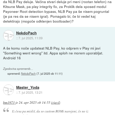
da NLB Pay deluje. Večina stvari deluje pri meni (rootan telefon) na
Kitsune Mask, pa play integrity fix, za Proklik dela xposed modul
Payoneer Root detection bypass, NLB Pay pa še nisem pogruntal
(je pa res da se nisem igral). Pomagalo bi, če bi vedel kaj
detektirajo (mogoče odklenjen bootloader)?
NekdoPach
::
7. jul 2025, 11:09
A še komu noče updateat NLB Pay, ko odprem v Play mi javi
"Something went wrong" itd. Appa sploh ne morem uporabljat.
Android 16
Zgodovina sprememb…
spremenil:
NekdoPach
(
7. jul 2025 ob 11:11
)
Master_Yoda
::
7. jul 2025, 13:21
bm1973
je
24. apr 2025 ob 14:55
izjavil
:
Iz česa pa misliš, da so custom ROMi narejeni, če ne iz