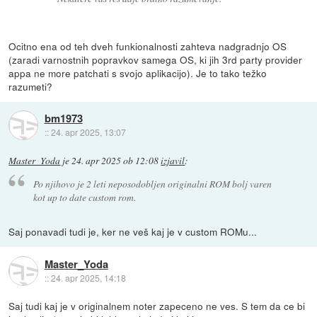
Ocitno ena od teh dveh funkionalnosti zahteva nadgradnjo OS
(zaradi varnostnih popravkov samega OS, ki jih 3rd party provider
appa ne more patchati s svojo aplikacijo). Je to tako težko
razumeti?
bm1973
::
24. apr 2025, 13:07
Master_Yoda
je
24. apr 2025 ob 12:08
izjavil
:
Po njihovo je 2 leti neposodobljen originalni ROM bolj varen
kot up to date custom rom.
Saj ponavadi tudi je, ker ne veš kaj je v custom ROMu...
Master_Yoda
::
24. apr 2025, 14:18
Saj tudi kaj je v originalnem noter zapeceno ne ves. S tem da ce bi