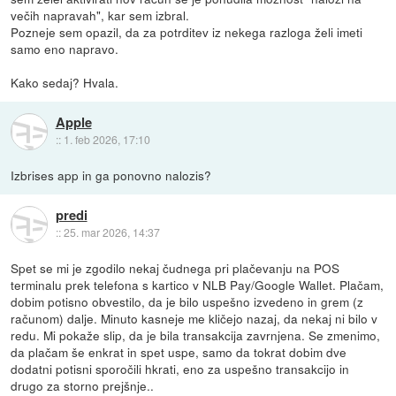
večih napravah", kar sem izbral.
Pozneje sem opazil, da za potrditev iz nekega razloga želi imeti
samo eno napravo.
Kako sedaj? Hvala.
Apple
::
1. feb 2026, 17:10
Izbrises app in ga ponovno nalozis?
predi
::
25. mar 2026, 14:37
Spet se mi je zgodilo nekaj čudnega pri plačevanju na POS
terminalu prek telefona s kartico v NLB Pay/Google Wallet. Plačam,
dobim potisno obvestilo, da je bilo uspešno izvedeno in grem (z
računom) dalje. Minuto kasneje me kličejo nazaj, da nekaj ni bilo v
redu. Mi pokaže slip, da je bila transakcija zavrnjena. Se zmenimo,
da plačam še enkrat in spet uspe, samo da tokrat dobim dve
dodatni potisni sporočili hkrati, eno za uspešno transakcijo in
drugo za storno prejšnje..