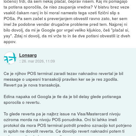
ločeno) trdi, da sem nekaj plačal, čeprav nisem. Kaj mi pomagajo
ta potisna sporočila, če niso zaupanja vredna? V bistvu brez veze
vsakič čakam nanj in bi moral namesto tega vzeti fizični slip s
POSa. Pa sem začel s preverjanjem obvestil ravno zato, ker sem
imel že podobne vendar drugačne probleme pred tem. Najprej ni
bilo dovolj, da mi je Google gor vrgel veliko kljukico, češ "plačal si,
yay". Zdaj ni dovolj, da mi vrže to in še dve potisni obvestili iz dveh
appov.
Lonsarg
::
26. mar 2026, 11:09
Ce je njihov POS terminal zaradi tezav naknadno revertal je bil
message o uspesni transakciji pravilen ker se je res zgodila.
Revert pa je nova transakcija.
Edina napaka od Googla je tle da je bil delay glede potisnega
sporocila o revertu.
To glede reverta pa je najbrz issue na Visa/Mastercard nivoju
oziroma morda na nivoju POS ponudnika. Oni bi lahko imeli
protokol da mora POS terminal potrdit predno oznacijo kot potrjeno
in sploh ne dovolit reverta. Ce dovolijo revert naknadni potem ti