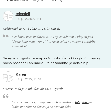
spremenil:
Master_Yoda
(
7. jul 2025 ob 13:24
)
telexdell
::
8. jul 2025, 07:44
NekdoPach
je
7. jul 2025 ob 11:09
izjavil
:
A še komu noče updateat NLB Pay, ko odprem v Play mi javi
"Something went wrong" itd. Appa sploh ne morem uporabljat.
Android 16
Se mi je to zgodilo včeraj pri NLB klik. Šel v Google trgovino in
ročno posodobil aplikacijo. Po posodobitvi je delala b.p.
Karen
::
8. jul 2025, 11:48
Master_Yoda
je
7. jul 2025 ob 13:21
izjavil
:
Ce se vedno isces probaj namestiti in nastaviti
tole
.
Tole
pa
lahko uporabis za detekcijo ce ti vredu dela.