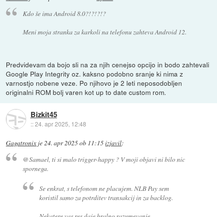
Kdo še ima Android 8.0?!?!?!?
Meni moja stranka za karkoli na telefonu zahteva Android 12.
Predvidevam da bojo sli na za njih cenejso opcijo in bodo zahtevali
Google Play Integrity oz. kaksno podobno sranje ki nima z
varnostjo nobene veze. Po njihovo je 2 leti neposodobljen
originalni ROM bolj varen kot up to date custom rom.
Bizkit45
::
24. apr 2025, 12:48
Gagatronix
je
24. apr 2025 ob 11:15
izjavil
:
@Samael, ti si malo trigger-happy ? V moji objavi ni bilo nic
spornega.
Se enkrat, s telefonom ne placujem. NLB Pay sem
koristil samo za potrditev transakcij in za backlog.
Nekatere vas res daje bralno razumevanje.