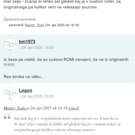
imel zeljo / znanje bi lahko sel gledati kaj je v custom noter, za
originalnega pa kolikor vem ne releasajo sourcev.
Zgodovina sprememb…
spremenil:
Master_Yoda
(
24. apr 2025 ob 14:19
)
bm1973
::
24. apr 2025, 14:55
Iz česa pa misliš, da so custom ROMi narejeni, če ne iz originalnih
?!?!?!
Res stroka na višku...
Legon
::
24. apr 2025, 20:30
Master_Yoda
je
24. apr 2025 ob 14:18
izjavil
:
Saj tudi kaj je v originalnem noter zapeceno ne ves. S tem da ce
bi imel zeljo / znanje bi lahko sel gledati kaj je v custom noter, za
originalnega pa kolikor vem ne releasajo sourcev.