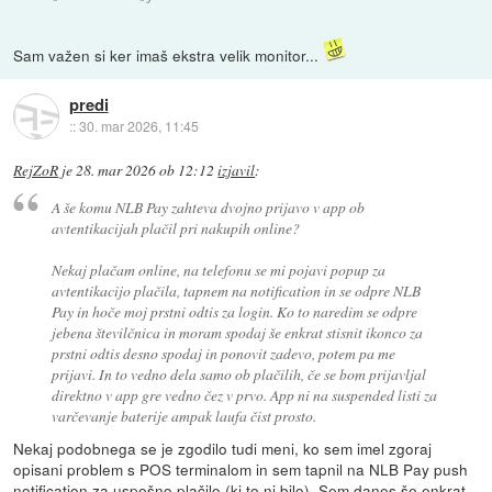
Sam važen si ker imaš ekstra velik monitor...
predi
::
30. mar 2026, 11:45
RejZoR
je
28. mar 2026 ob 12:12
izjavil
:
A še komu NLB Pay zahteva dvojno prijavo v app ob
avtentikacijah plačil pri nakupih online?
Nekaj plačam online, na telefonu se mi pojavi popup za
avtentikacijo plačila, tapnem na notification in se odpre NLB
Pay in hoče moj prstni odtis za login. Ko to naredim se odpre
jebena številčnica in moram spodaj še enkrat stisnit ikonco za
prstni odtis desno spodaj in ponovit zadevo, potem pa me
prijavi. In to vedno dela samo ob plačilih, če se bom prijavljal
direktno v app gre vedno čez v prvo. App ni na suspended listi za
varčevanje baterije ampak laufa čist prosto.
Nekaj podobnega se je zgodilo tudi meni, ko sem imel zgoraj
opisani problem s POS terminalom in sem tapnil na NLB Pay push
notification za uspešno plačilo (ki to ni bilo). Sem danes še enkrat