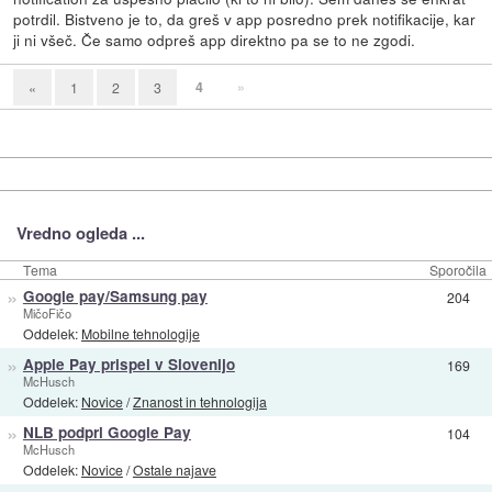
potrdil. Bistveno je to, da greš v app posredno prek notifikacije, kar
ji ni všeč. Če samo odpreš app direktno pa se to ne zgodi.
4
»
«
1
2
3
Vredno ogleda ...
Tema
Sporočila
»
Google pay/Samsung pay
204
MičoFičo
Oddelek:
Mobilne tehnologije
»
Apple Pay prispel v Slovenijo
169
McHusch
Oddelek:
Novice
/
Znanost in tehnologija
»
NLB podprl Google Pay
104
McHusch
Oddelek:
Novice
/
Ostale najave