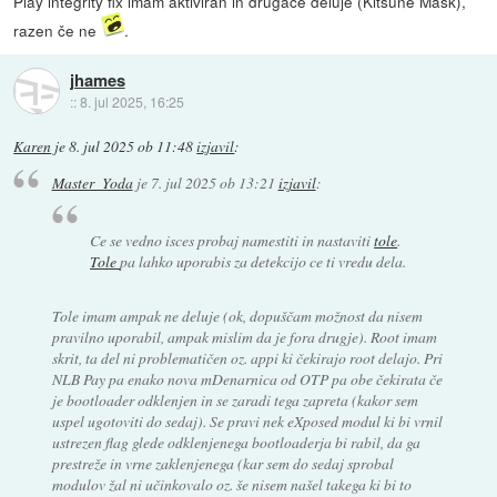
Play integrity fix imam aktiviran in drugače deluje (Kitsune Mask),
razen če ne
.
jhames
::
8. jul 2025, 16:25
Karen
je
8. jul 2025 ob 11:48
izjavil
:
Master_Yoda
je
7. jul 2025 ob 13:21
izjavil
:
Ce se vedno isces probaj namestiti in nastaviti
tole
.
Tole
pa lahko uporabis za detekcijo ce ti vredu dela.
Tole imam ampak ne deluje (ok, dopuščam možnost da nisem
pravilno uporabil, ampak mislim da je fora drugje). Root imam
skrit, ta del ni problematičen oz. appi ki čekirajo root delajo. Pri
NLB Pay pa enako nova mDenarnica od OTP pa obe čekirata če
je bootloader odklenjen in se zaradi tega zapreta (kakor sem
uspel ugotoviti do sedaj). Se pravi nek eXposed modul ki bi vrnil
ustrezen flag glede odklenjenega bootloaderja bi rabil, da ga
prestreže in vrne zaklenjenega (kar sem do sedaj sprobal
modulov žal ni učinkovalo oz. še nisem našel takega ki bi to