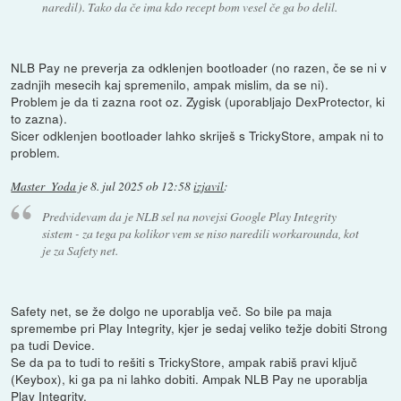
naredil). Tako da če ima kdo recept bom vesel če ga bo delil.
NLB Pay ne preverja za odklenjen bootloader (no razen, če se ni v
zadnjih mesecih kaj spremenilo, ampak mislim, da se ni).
Problem je da ti zazna root oz. Zygisk (uporabljajo DexProtector, ki
to zazna).
Sicer odklenjen bootloader lahko skriješ s TrickyStore, ampak ni to
problem.
Master_Yoda
je
8. jul 2025 ob 12:58
izjavil
:
Predvidevam da je NLB sel na novejsi Google Play Integrity
sistem - za tega pa kolikor vem se niso naredili workarounda, kot
je za Safety net.
Safety net, se že dolgo ne uporablja več. So bile pa maja
spremembe pri Play Integrity, kjer je sedaj veliko težje dobiti Strong
pa tudi Device.
Se da pa to tudi to rešiti s TrickyStore, ampak rabiš pravi ključ
(Keybox), ki ga pa ni lahko dobiti. Ampak NLB Pay ne uporablja
Play Integrity.