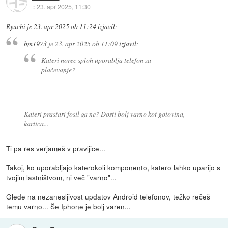
::
23. apr 2025, 11:30
Ryuchi
je
23. apr 2025 ob 11:24
izjavil
:
bm1973
je
23. apr 2025 ob 11:09
izjavil
:
Kateri norec sploh uporablja telefon za
plačevanje?
Kateri prastari fosil ga ne? Dosti bolj varno kot gotovina,
kartica...
Ti pa res verjameš v pravljice...
Takoj, ko uporabljajo katerokoli komponento, katero lahko uparijo s
tvojim lastništvom, ni več "varno"...
Glede na nezanesljivost updatov Android telefonov, težko rečeš
temu varno... Še Iphone je bolj varen...