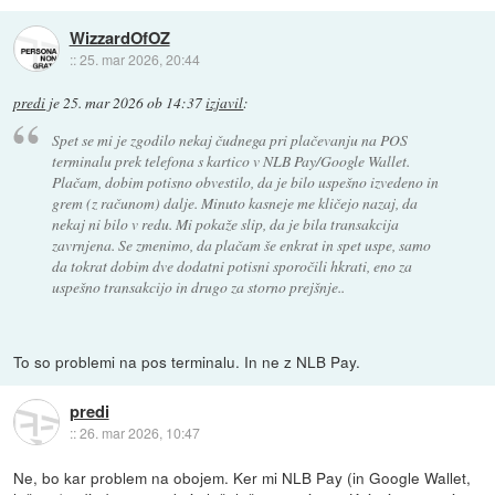
WizzardOfOZ
::
25. mar 2026, 20:44
predi
je
25. mar 2026 ob 14:37
izjavil
:
Spet se mi je zgodilo nekaj čudnega pri plačevanju na POS
terminalu prek telefona s kartico v NLB Pay/Google Wallet.
Plačam, dobim potisno obvestilo, da je bilo uspešno izvedeno in
grem (z računom) dalje. Minuto kasneje me kličejo nazaj, da
nekaj ni bilo v redu. Mi pokaže slip, da je bila transakcija
zavrnjena. Se zmenimo, da plačam še enkrat in spet uspe, samo
da tokrat dobim dve dodatni potisni sporočili hkrati, eno za
uspešno transakcijo in drugo za storno prejšnje..
To so problemi na pos terminalu. In ne z NLB Pay.
predi
::
26. mar 2026, 10:47
Ne, bo kar problem na obojem. Ker mi NLB Pay (in Google Wallet,