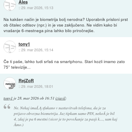
Ales
::
29. mar 2026, 15:13
Na kakšen način je biometrija bolj nerodna? Uporabnik prisloni prst
ob čitalec odtisov (npr.) in je vse zaključeno. Ne vidim kako bi
vnašanje 6-mestnega pina lahko bilo priročnejše.
tony1
::
29. mar 2026, 15:14
Če ti paše, lahko tudi srfaš na smartphonu. Stari kozli imamo zato
75'' televizije...
RejZoR
::
29. mar 2026, 18:01
tony1
je
28. mar 2026 ob 16:51
izjavil
:
Ne. Nekaj imaĹĄ sfukano v nastavitvah telefona, da je za
prijavo obvezna biometrija. Jaz tipkam samo PIN, nekoÄ je bil
4, zdaj je pa 6 mestni (sicer je to poveÄanje za pasji k...., sam kaj
Ämo.)