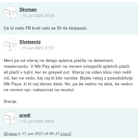
Skyman
::
15. jun 2023, 00:35
Ce bi malo FB brali nebi ze 5h tle klobasali..
Sheteentz
::
15. jun 2023, 07:57
Meni pa od včeraj ne delajo spletna plačila na debetnem
mastercardu. V Nlb Pay sploh ne morem omogočiti spletnih plačil,
ali plačil v tujini, ker so greyed out. Včeraj na video klicu niso rešili
nič, ker ne vedo, kaj naj bi bilo narobe. Bojda nekaj z posodobitvijo
Nlb Paya, ki bi naj danes delal. No, pa še vedno ne dela, še vedno
ne morem npr. nakazovat na revolut.
Sranje.
predi
::
15. jun 2023, 08:47
Skyman
je
15. jun 2023 ob 00:35
izjavil
: