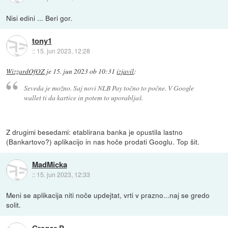
Nisi edini ... Beri gor.
tony1
::
15. jun 2023, 12:28
WizzardOfOZ
je
15. jun 2023 ob 10:31
izjavil
:
Seveda je možno. Saj novi NLB Pay točno to počne. V Google
wallet ti da kartice in potem to uporabljaš.
Z drugimi besedami: etablirana banka je opustila lastno
(Bankartovo?) aplikacijo in nas hoče prodati Googlu. Top šit.
MadMicka
::
15. jun 2023, 12:33
Meni se aplikacija niti noče updejtat, vrti v prazno...naj se gredo
solit.
Gregor P