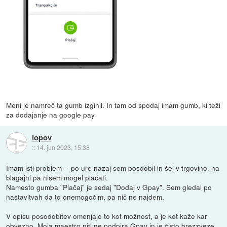
Meni je namreč ta gumb izginil. In tam od spodaj imam gumb, ki teži
za dodajanje na google pay
lopov
::
14. jun 2023, 15:38
Imam isti problem -- po ure nazaj sem posdobil in šel v trgovino, na
blagajni pa nisem mogel plačati.
Namesto gumba "Plačaj" je sedaj "Dodaj v Gpay". Sem gledal po
nastavitvah da to onemogočim, pa nič ne najdem.
V opisu posodobitev omenjajo to kot možnost, a je kot kaže kar
obvezno. Moja maestro niti ne podpira Gpay in je čisto brezzveze,