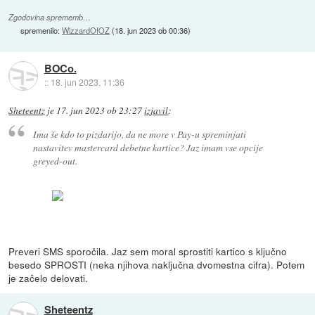
Zgodovina sprememb…
spremenilo:
WizzardOfOZ
(
18. jun 2023 ob 00:36
)
BOCo.
::
18. jun 2023, 11:36
Sheteentz
je
17. jun 2023 ob 23:27
izjavil
:
Ima še kdo to pizdarijo, da ne more v Pay-u spreminjati
nastavitev mastercard debetne kartice? Jaz imam vse opcije
greyed-out.
Preveri SMS sporočila. Jaz sem moral sprostiti kartico s ključno
besedo SPROSTI (neka njihova naključna dvomestna cifra). Potem
je začelo delovati.
Sheteentz