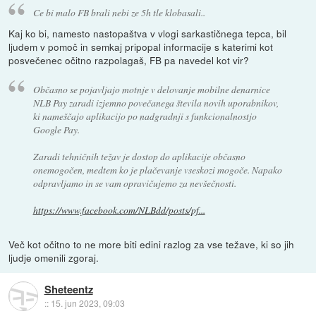
Ce bi malo FB brali nebi ze 5h tle klobasali..
Kaj ko bi, namesto nastopaštva v vlogi sarkastičnega tepca, bil
ljudem v pomoč in semkaj pripopal informacije s katerimi kot
posvečenec očitno razpolagaš, FB pa navedel kot vir?
Občasno se pojavljajo motnje v delovanje mobilne denarnice
NLB Pay zaradi izjemno povečanega števila novih uporabnikov,
ki nameščajo aplikacijo po nadgradnji s funkcionalnostjo
Google Pay.
Zaradi tehničnih težav je dostop do aplikacije občasno
onemogočen, medtem ko je plačevanje vseskozi mogoče. Napako
odpravljamo in se vam opravičujemo za nevšečnosti.
https://www.facebook.com/NLBdd/posts/pf...
Več kot očitno to ne more biti edini razlog za vse težave, ki so jih
ljudje omenili zgoraj.
Sheteentz
::
15. jun 2023, 09:03