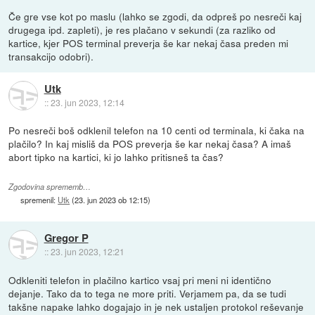
Če gre vse kot po maslu (lahko se zgodi, da odpreš po nesreči kaj
drugega ipd. zapleti), je res plačano v sekundi (za razliko od
kartice, kjer POS terminal preverja še kar nekaj časa preden mi
transakcijo odobri).
Utk
::
23. jun 2023, 12:14
Po nesreči boš odklenil telefon na 10 centi od terminala, ki čaka na
plačilo? In kaj misliš da POS preverja še kar nekaj časa? A imaš
abort tipko na kartici, ki jo lahko pritisneš ta čas?
Zgodovina sprememb…
spremenil:
Utk
(
23. jun 2023 ob 12:15
)
Gregor P
::
23. jun 2023, 12:21
Odkleniti telefon in plačilno kartico vsaj pri meni ni identično
dejanje. Tako da to tega ne more priti. Verjamem pa, da se tudi
takšne napake lahko dogajajo in je nek ustaljen protokol reševanje