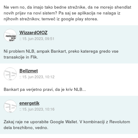
Ne vem no, da imajo tako bedne strežnike, da ne morejo shendlat
novih prijav na novi sistem? Pa saj se aplikacija ne nalaga iz
njihovih strežnikov, temveč iz google play storea.
WizzardOfOZ
::
15. jun 2023, 09:51
Ni problem NLB, ampak Bankart, preko katerega gredo vse
transakcije in Flik.
Bellzmet
::
15. jun 2023, 10:12
Bankart pa verjetno pravi, da je kriv NLB...
energetik
::
15. jun 2023, 10:16
Zakaj raje ne uporabite Google Wallet. V kombinaciji z Revolutom
dela brezhibno, vedno.