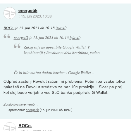
energetik
::
15. jun 2023, 10:38
BOCo.
je
15. jun 2023 ob 10:18
izjavil
:
energetik
je
15. jun 2023 ob 10:16
izjavil
:
Zakaj raje ne uporabite Google Wallet. V
kombinaciji z Revolutom dela brezhibno, vedno.
Če bi bilo možno dodati kartico v Google Wallet ...
Odpreš zastonj Revolut račun, ni problema. Potem pa vsake toliko
nakažeš na Revolut sredstva za par 10c provizije... Sicer pa prej
kot slej bodo verjetno vse SLO banke podpirale G Wallet.
Zgodovina sprememb…
spremenilo:
energetik
(
15. jun 2023 ob 10:48
)
BOCo.