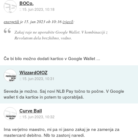
BOCo.
::
15. jun 2023, 10:18
energetik
je
15. jun 2023 ob 10:16
izjavil
:
Zakaj raje ne uporabite Google Wallet. V kombinaciji z
Revolutom dela brezhibno, vedno.
Če bi bilo možno dodati kartico v Google Wallet ...
WizzardOfOZ
::
15. jun 2023, 10:31
Seveda je možno. Saj novi NLB Pay točno to počne. V Google
wallet ti da kartice in potem to uporabljaš.
Curve Ball
::
15. jun 2023, 10:32
Ima verjetno maestro, mi pa ni jasno zakaj je ne zamenja za
mastercard debitno. Nlb to zastonj naredi.