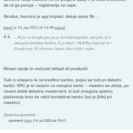
da mi ga ponuja -- registracija ne uspe.
Skratka, trenutno je app kriplast, deluje samo flik ...
tony1
je
14. jun 2023 ob 14:09
izjavil
:
... Poziv za Google pay pa je, kot tudi napišejo, opcijski, in ti
omogoča kreditno kartico, ki jo imaš v NLB Pay kopirati še v
Google pay. Ni obvezno, čeprav skoz težijo z njim...
Nimam opcije to možnost izklopit ali preskočit.
Tudi ni omejeno le na kreditno kartico, pojavi se tudi pri debetni
kartici. IIRC je to vezano na menjavo kartic -- maestro se ukinja, po
novem dobiš debetno mastercard, ki tudi omogoča spletno
plačevanje brez da rabiš kontaktirat banko (kot je [bilo] pri
maestro).
Zgodovina sprememb…
spremenil:
lopov
(
14. jun 2023 ob 15:41
)