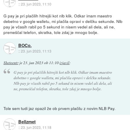
::
23. jun 2023, 11:10
G pay je pri plačilih hitrejši kot nlb klik. Odkar imam maestro
debetno v google walletu, mi plačila opravi v delčku sekunde. Nlb
pay je včasih rabil po 5 sekund in nisem vedel ali dela, ali ne,
premeščal telefon, skratka, tole zdaj je mnogo bolje.
BOCo.
::
23. jun 2023, 11:13
Sheteentz
je
23. jun 2023 ob 11:10
izjavil
:
G pay je pri plačilih hitrejši kot nlb klik. Odkar imam maestro
debetno v google walletu, mi plačila opravi v delčku sekunde.
Nlb pay je včasih rabil po 5 sekund in nisem vedel ali dela, ali
ne, premeščal telefon, skratka, tole zdaj je mnogo bolje.
Tole sem tudi jaz opazil že ob prvem plačilu z novim NLB Pay.
Bellzmet
::
23. jun 2023, 11:18