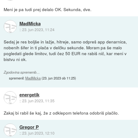
Meni je pa tudi prej delalo OK. Sekunda, dve.
MadMicka
::
23. jun 2023, 11:24
Sedaj je res boljše in lažje, hitreje, samo odpreš app denarnica,
nobenih šifer in ti plača v delčku sekunde. Moram pa še malo
pogledati glede limitov, tudi čez 50 EUR ne rabiš nič, kar meni v
bistvu ni ok.
Zgodovina sprememb…
spremenil:
MadMicka
(
23. jun 2023 ob 11:25
)
energetik
::
23. jun 2023, 11:35
Zakaj bi rabil še kaj, že z odklepom telefona odobriš plačilo.
Gregor P
::
23. jun 2023, 12:10