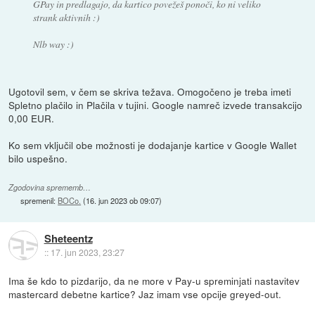
GPay in predlagajo, da kartico povežeš ponoči, ko ni veliko
strank aktivnih :)
Nlb way :)
Ugotovil sem, v čem se skriva težava. Omogočeno je treba imeti
Spletno plačilo in Plačila v tujini. Google namreč izvede transakcijo
0,00 EUR.
Ko sem vključil obe možnosti je dodajanje kartice v Google Wallet
bilo uspešno.
Zgodovina sprememb…
spremenil:
BOCo.
(
16. jun 2023 ob 09:07
)
Sheteentz
::
17. jun 2023, 23:27
Ima še kdo to pizdarijo, da ne more v Pay-u spreminjati nastavitev
mastercard debetne kartice? Jaz imam vse opcije greyed-out.