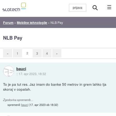
☰
Forum
»
Mobilne tehnologije
»
NLB Pay
NLB Pay
2
«
1
3
4
»
bauci
::
17. apr 2023, 18:32
To je pa tut res. Jaz imam do banke 50 metrov in grem lahko tja
skoraj v copatah.
Zgodovina sprememb…
spremenil:
bauci
(
17. apr 2023 ob 18:32
)