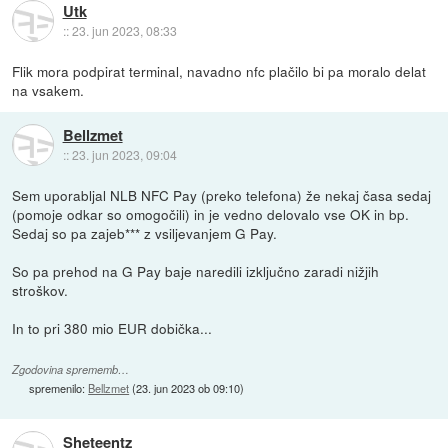
Utk
::
23. jun 2023, 08:33
Flik mora podpirat terminal, navadno nfc plačilo bi pa moralo delat
na vsakem.
Bellzmet
::
23. jun 2023, 09:04
Sem uporabljal NLB NFC Pay (preko telefona) že nekaj časa sedaj
(pomoje odkar so omogočili) in je vedno delovalo vse OK in bp.
Sedaj so pa zajeb*** z vsiljevanjem G Pay.
So pa prehod na G Pay baje naredili izključno zaradi nižjih
stroškov.
In to pri 380 mio EUR dobička...
Zgodovina sprememb…
spremenilo:
Bellzmet
(
23. jun 2023 ob 09:10
)
Sheteentz