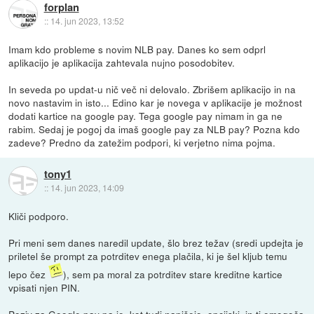
forplan
::
14. jun 2023, 13:52
Imam kdo probleme s novim NLB pay. Danes ko sem odprl
aplikacijo je aplikacija zahtevala nujno posodobitev.
In seveda po updat-u nič več ni delovalo. Zbrišem aplikacijo in na
novo nastavim in isto... Edino kar je novega v aplikacije je možnost
dodati kartice na google pay. Tega google pay nimam in ga ne
rabim. Sedaj je pogoj da imaš google pay za NLB pay? Pozna kdo
zadeve? Predno da zatežim podpori, ki verjetno nima pojma.
tony1
::
14. jun 2023, 14:09
Kliči podporo.
Pri meni sem danes naredil update, šlo brez težav (sredi updejta je
priletel še prompt za potrditev enega plačila, ki je šel kljub temu
lepo čez
), sem pa moral za potrditev stare kreditne kartice
vpisati njen PIN.
Poziv za Google pay pa je, kot tudi napišejo, opcijski, in ti omogoča