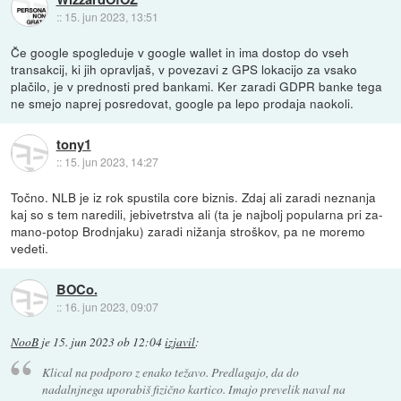
::
15. jun 2023, 13:51
Če google spogleduje v google wallet in ima dostop do vseh
transakcij, ki jih opravljaš, v povezavi z GPS lokacijo za vsako
plačilo, je v prednosti pred bankami. Ker zaradi GDPR banke tega
ne smejo naprej posredovat, google pa lepo prodaja naokoli.
tony1
::
15. jun 2023, 14:27
Točno. NLB je iz rok spustila core biznis. Zdaj ali zaradi neznanja
kaj so s tem naredili, jebivetrstva ali (ta je najbolj popularna pri za-
mano-potop Brodnjaku) zaradi nižanja stroškov, pa ne moremo
vedeti.
BOCo.
::
16. jun 2023, 09:07
NooB
je
15. jun 2023 ob 12:04
izjavil
:
Klical na podporo z enako težavo. Predlagajo, da do
nadalnjnega uporabiš fizično kartico. Imajo prevelik naval na