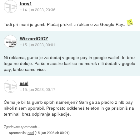
tony1
::
14. jun 2023, 23:36
Tudi pri meni je gumb Plačaj prekrit z reklamo za Google Pay..
WizzardOfOZ
::
15. jun 2023, 00:01
Ni reklama, gumb je za dodaj v google pay in google wallet. In brez
tega ne deluje. Pa še maestro kartice ne moreš niti dodati v gogole
pay, lahko samo viso.
esel
::
15. jun 2023, 00:17
Čemu je bil ta gumb sploh namenjen? Sam ga za plačilo z nlb pay
nikoli nisem uporabil. Preprosto odkleneš telefon in ga prisloniš na
terminal, brez odpiranja aplikacije.
Zgodovina sprememb…
spremenilo:
esel
(
15. jun 2023 ob 00:21
)