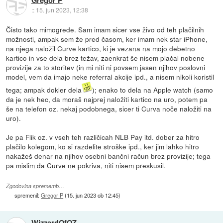
::
15. jun 2023, 12:38
Čisto tako mimogrede. Sam imam sicer vse živo od teh plačilnih
možnosti, ampak sem že pred časom, ker imam nek star iPhone,
na njega naložil Curve kartico, ki je vezana na mojo debetno
kartico in vse dela brez težav, zaenkrat še nisem plačal nobene
provizije za to storitev (in mi niti ni povsem jasen njihov poslovni
model, vem da imajo neke referral akcije ipd., a nisem nikoli koristil
tega; ampak dokler dela
); enako to dela na Apple watch (samo
da je nek hec, da moraš najprej naložiti kartico na uro, potem pa
še na telefon oz. nekaj podobnega, sicer ti Curva noče naložiti na
uro).
Je pa Flik oz. v vseh teh različicah NLB Pay itd. dober za hitro
plačilo kolegom, ko si razdelite stroške ipd., ker jim lahko hitro
nakažeš denar na njihov osebni bančni račun brez provizije; tega
pa mislim da Curve ne pokriva, niti nisem preskusil.
Zgodovina sprememb…
spremenil:
Gregor P
(
15. jun 2023 ob 12:45
)
WizzardOfOZ