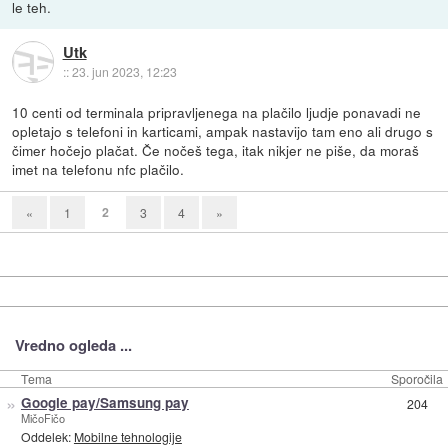
le teh.
Utk
::
23. jun 2023, 12:23
10 centi od terminala pripravljenega na plačilo ljudje ponavadi ne
opletajo s telefoni in karticami, ampak nastavijo tam eno ali drugo s
čimer hočejo plačat. Če nočeš tega, itak nikjer ne piše, da moraš
imet na telefonu nfc plačilo.
2
«
1
3
4
»
Vredno ogleda ...
Tema
Sporočila
»
Google pay/Samsung pay
204
MičoFičo
Oddelek:
Mobilne tehnologije