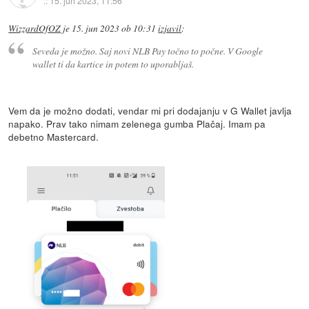
::
15. jun 2023, 11:56
WizzardOfOZ
je
15. jun 2023 ob 10:31
izjavil
:
Seveda je možno. Saj novi NLB Pay točno to počne. V Google
wallet ti da kartice in potem to uporabljaš.
Vem da je možno dodati, vendar mi pri dodajanju v G Wallet javlja
napako. Prav tako nimam zelenega gumba Plačaj. Imam pa
debetno Mastercard.