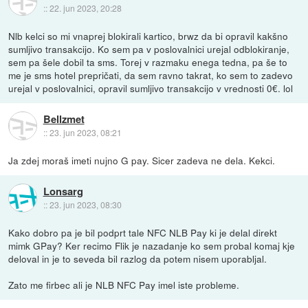
::
22. jun 2023, 20:28
Nlb kelci so mi vnaprej blokirali kartico, brwz da bi opravil kakšno
sumljivo transakcijo. Ko sem pa v poslovalnici urejal odblokiranje,
sem pa šele dobil ta sms. Torej v razmaku enega tedna, pa še to
me je sms hotel prepričati, da sem ravno takrat, ko sem to zadevo
urejal v poslovalnici, opravil sumljivo transakcijo v vrednosti 0€. lol
Bellzmet
::
23. jun 2023, 08:21
Ja zdej moraš imeti nujno G pay. Sicer zadeva ne dela. Kekci.
Lonsarg
::
23. jun 2023, 08:30
Kako dobro pa je bil podprt tale NFC NLB Pay ki je delal direkt
mimk GPay? Ker recimo Flik je nazadanje ko sem probal komaj kje
deloval in je to seveda bil razlog da potem nisem uporabljal.
Zato me firbec ali je NLB NFC Pay imel iste probleme.