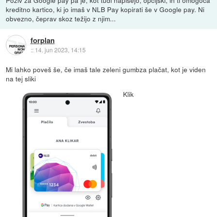
kreditno kartico, ki jo imaš v NLB Pay kopirati še v Google pay. Ni
obvezno, čeprav skoz težijo z njim...
forplan
::
14. jun 2023, 14:15
Mi lahko poveš še, če imaš tale zeleni gumbza plačat, kot je viden
na tej sliki
Klik