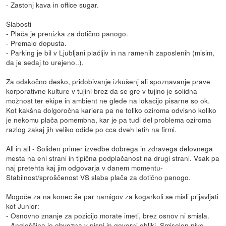
- Zastonj kava in office sugar.
Slabosti
- Plača je prenizka za dotično panogo.
- Premalo dopusta.
- Parking je bil v Ljubljani plačljiv in na ramenih zaposlenih (misim,
da je sedaj to urejeno..).
Za odskočno desko, pridobivanje izkušenj ali spoznavanje prave
korporativne kulture v tujini brez da se gre v tujino je solidna
možnost ter ekipe in ambient ne glede na lokacijo pisarne so ok.
Kot kakšna dolgoročna kariera pa ne toliko oziroma odvisno koliko
je nekomu plača pomembna, kar je pa tudi del problema oziroma
razlog zakaj jih veliko odide po cca dveh letih na firmi.
All in all - Soliden primer izvedbe dobrega in zdravega delovnega
mesta na eni strani in tipična podplačanost na drugi strani. Vsak pa
naj pretehta kaj jim odgovarja v danem momentu-
Stabilnost/sproščenost VS slaba plača za dotično panogo.
Mogoče za na konec še par namigov za kogarkoli se misli prijavljati
kot Junior:
- Osnovno znanje za pozicijo morate imeti, brez osnov ni smisla.
- Angleščina je obvezna v pisni in govorni obliki. Smiselen nivo