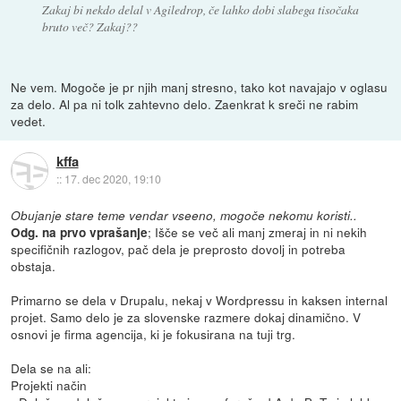
Zakaj bi nekdo delal v Agiledrop, če lahko dobi slabega tisočaka
bruto več? Zakaj??
Ne vem. Mogoče je pr njih manj stresno, tako kot navajajo v oglasu
za delo. Al pa ni tolk zahtevno delo. Zaenkrat k sreči ne rabim
vedet.
kffa
::
17. dec 2020, 19:10
Obujanje stare teme vendar vseeno, mogoče nekomu koristi..
; Išče se več ali manj zmeraj in ni nekih
Odg. na prvo vprašanje
specifičnih razlogov, pač dela je preprosto dovolj in potreba
obstaja.
Primarno se dela v Drupalu, nekaj v Wordpressu in kaksen internal
projet. Samo delo je za slovenske razmere dokaj dinamično. V
osnovi je firma agencija, ki je fokusirana na tuji trg.
Dela se na ali:
Projekti način