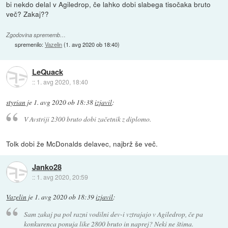
bi nekdo delal v Agiledrop, če lahko dobi slabega tisočaka bruto
več? Zakaj??
Zgodovina sprememb…
spremenilo:
Vazelin
(
1. avg 2020 ob 18:40
)
LeQuack
::
1. avg 2020, 18:40
styrian
je
1. avg 2020 ob 18:38
izjavil
:
V Avstriji 2300 bruto dobi začetnik z diplomo.
Tolk dobi že McDonalds delavec, najbrž še več.
Janko28
::
1. avg 2020, 20:59
Vazelin
je
1. avg 2020 ob 18:39
izjavil
:
Sam zakaj pa pol razni vodilni dev-i vztrajajo v Agiledrop, če pa
konkurenca ponuja like 2800 bruto in naprej? Neki ne štima.