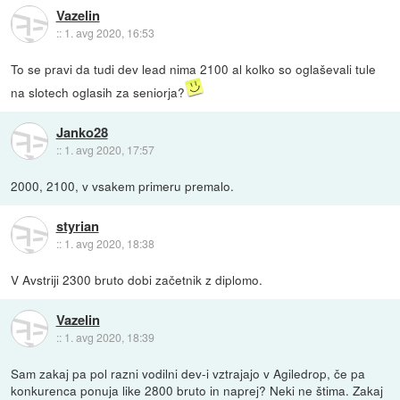
Vazelin
::
1. avg 2020, 16:53
To se pravi da tudi dev lead nima 2100 al kolko so oglaševali tule
na slotech oglasih za seniorja?
Janko28
::
1. avg 2020, 17:57
2000, 2100, v vsakem primeru premalo.
styrian
::
1. avg 2020, 18:38
V Avstriji 2300 bruto dobi začetnik z diplomo.
Vazelin
::
1. avg 2020, 18:39
Sam zakaj pa pol razni vodilni dev-i vztrajajo v Agiledrop, če pa
konkurenca ponuja like 2800 bruto in naprej? Neki ne štima. Zakaj