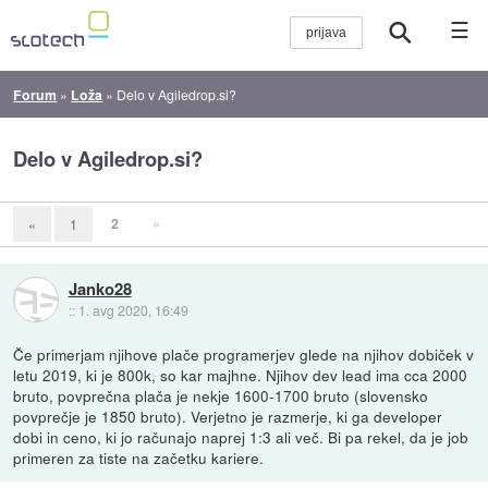
☰
Forum
»
Loža
»
Delo v Agiledrop.si?
Delo v Agiledrop.si?
2
»
«
1
Janko28
::
1. avg 2020, 16:49
Če primerjam njihove plače programerjev glede na njihov dobiček v
letu 2019, ki je 800k, so kar majhne. Njihov dev lead ima cca 2000
bruto, povprečna plača je nekje 1600-1700 bruto (slovensko
povprečje je 1850 bruto). Verjetno je razmerje, ki ga developer
dobi in ceno, ki jo računajo naprej 1:3 ali več. Bi pa rekel, da je job
primeren za tiste na začetku kariere.