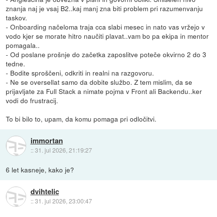
znanja naj je vsaj B2..kaj manj zna biti problem pri razumenvanju
taskov.
- Onboarding načeloma traja cca slabi mesec in nato vas vržejo v
vodo kjer se morate hitro naučiti plavat..vam bo pa ekipa in mentor
pomagala..
- Od poslane prošnje do začetka zaposlitve poteče okvirno 2 do 3
tedne.
- Bodite sproščeni, odkriti in realni na razgovoru.
- Ne se oversellat samo da dobite službo. Z tem mislim, da se
prijavljate za Full Stack a nimate pojma v Front ali Backendu..ker
vodi do frustracij.
To bi bilo to, upam, da komu pomaga pri odločitvi.
immortan
::
31. jul 2026, 21:19:27
6 let kasneje, kako je?
dvihtelic
::
31. jul 2026, 23:00:47