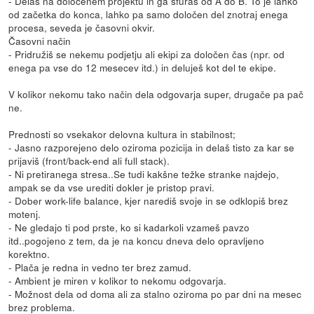
- Delaš na določenem projektu in ga sfuraš od A do B. To je lahko
od začetka do konca, lahko pa samo določen del znotraj enega
procesa, seveda je časovni okvir.
Časovni način
- Pridružiš se nekemu podjetju ali ekipi za določen čas (npr. od
enega pa vse do 12 mesecev itd.) in deluješ kot del te ekipe.
V kolikor nekomu tako način dela odgovarja super, drugače pa pač
ne.
Prednosti so vsekakor delovna kultura in stabilnost;
- Jasno razporejeno delo oziroma pozicija in delaš tisto za kar se
prijaviš (front/back-end ali full stack).
- Ni pretiranega stresa..Se tudi kakšne težke stranke najdejo,
ampak se da vse urediti dokler je pristop pravi.
- Dober work-life balance, kjer narediš svoje in se odklopiš brez
motenj.
- Ne gledajo ti pod prste, ko si kadarkoli vzameš pavzo
itd..pogojeno z tem, da je na koncu dneva delo opravljeno
korektno.
- Plača je redna in vedno ter brez zamud.
- Ambient je miren v kolikor to nekomu odgovarja.
- Možnost dela od doma ali za stalno oziroma po par dni na mesec
brez problema.