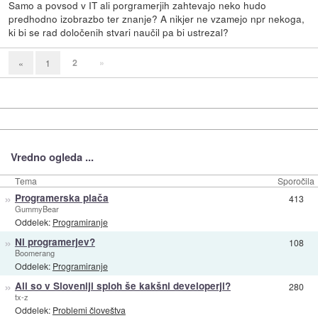
Samo a povsod v IT ali porgramerjih zahtevajo neko hudo
predhodno izobrazbo ter znanje? A nikjer ne vzamejo npr nekoga,
ki bi se rad določenih stvari naučil pa bi ustrezal?
2
»
«
1
Vredno ogleda ...
Tema
Sporočila
»
Programerska plača
413
GummyBear
Oddelek:
Programiranje
»
Ni programerjev?
108
Boomerang
Oddelek:
Programiranje
»
Ali so v Sloveniji sploh še kakšni developerji?
280
tx-z
Oddelek:
Problemi človeštva